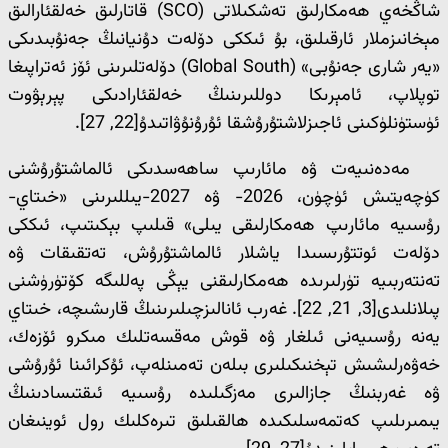
شاڭخەي ھەمكارلىق تەشكىلاتى (SCO) قاتارلىق خەلقئارالىق
مېخانىزملار ئارقىلىق، بۇ ئىككى دۆلەت دۇنيانىڭ جەنۇبىدىكى
«يەر شارى جەنۇبى» (Global South) دۆلەتلىرىنى ئۆز ئەتراپىغا
توپلاپ، ئامېرىكا دوللىرىنىڭ خەلقئارادىكى پېرېۋوت
ئۈستۈنلۈكىنى ئاجىزلاشتۇرۇشقا ئۇرۇنۇۋاتىدۇ[22, 27].
مەدەنىيەت ۋە مائارىپ ساھەسدىكى ئالماشتۇرۇشنى
كۈچەيتىش ئۈچۈن، 2026- ۋە 2027-يىللىرىنى «خىتاي-
رۇسىيە مائارىپ ھەمكارلىقى يىلى» قىلىپ بېكىتىپ، ئىككى
دۆلەت ئوتتۇرىسىدا ياشلار ئالماشتۇرۇش، تەتقىقات ۋە
تەنتەربىيە تۈرلىرىدە ھەمكارلىقنى يېڭى پەللىگە كۆتۈرۈشنى
پىلانلىدى[3, 21, 22]. غەرب ئانالىزچىلىرىنىڭ قارىشىچە، خىتاي
يەنە رۇسىيەنى ئىلغار ۋە قوش مەقسەتلىك مىكرو ئۆزەك،
خەۋەرلىشىش تېخنىكىلىرى بىلەن تەمىنلەپ، ئۇكرائىنا ئۇرۇشى
ۋە غەربنىڭ جازالىرى مەزگىلىدە رۇسىيە ئىقتىسادىنىڭ
يىمىرىلىپ كەتمەسلىكىدە ھالقىلىق تىرەكلىك رول ئوينىغان