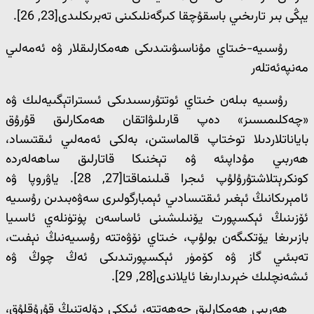
يېڭى بىر تارىخىي باسقۇچقا كىرگەنلىكىنى تەبرىكلىدى[23, 26].
رۇسىيە-خىتاي مۇناسىۋىتىدىكى ھەمكارلىقلار ۋە ئەمەلىي
مەنپەئەتلەر
رۇسىيە بىلەن خىتاي ئوتتۇرىسىدىكى ئىستراتېگىيەلىك ۋە
«چەكلىمىسىز» دەپ قارىلىۋاتقان ھەمكارلىق قۇرۇق
باياناتلاردىلا توختاپ قالماستىن، بەلكى ئەمەلىي ئىقتىساد،
ھەربىي مۇداپىئە ۋە تېخنىكا قاتارلىق ساھەلەردە
كونكرېتلاشتۇرۇلۇپ ئىجرا قىلىنماقتا[27, 28]. ياۋروپا ۋە
ئامېرىكانىڭ ئېغىر ئىقتىسادىي ئېمبارگولىرى سەۋەبىدىن رۇسىيە
ئۆزىنىڭ ئېكسپورت يۆنىلىشىنى ئاساسەن پۈتۈنلەي ئاسىيا
بازىرىغا يۆتكىگەن بولۇپ، خىتاي نۆۋەتتە رۇسىيەنىڭ نېفىت،
تەبىئىي گاز ۋە كۆمۈر ئېكسپورتىدىكى ئەڭ چوڭ ۋە
ئىشەنچلىك خېرىدارىغا ئايلاندى[28, 29].
ھەربىي ھەمكارلىق جەھەتتە، ئىككى دۆلەتنىڭ قۇرۇقلۇق،