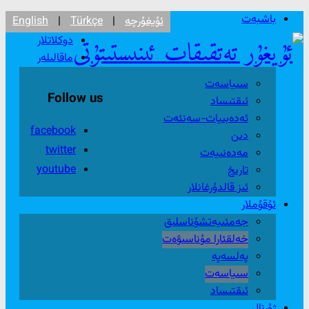
باشبەت
ئۇيغۇرچە
|
Türkçe
|
English
دوكلاتلار
ماقالىلەر
سىياسەت
Follow us
ئىقتىساد
ئەدەبىيات-سەنئەت
facebook
دىن
twitter
مەدەنىيەت
youtube
تارىخ
ئىز قالدۇرغانلار
ئۇقۇملار
جەمئىيەتشۇناسلىق
خەلقئارا مۇناسىۋەت
پەلسەپە
سىياسەت
ئىقتىساد
ژۇرنال