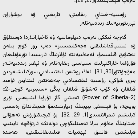
تەرەپ ھېسابلىنىدۇ[27, 29].
رۇسىيە-خىتاي رىقابىتى، تارىخىي ۋە يوشۇرۇن
تېررىتورىيەلىك زىددىيەتلەر
گەرچە ئىككى تەرەپ دىپلوماتىيە ۋە ئاخباراتلاردا دوستلۇق
ۋە ئىتتىپاقداشلىقنى «چەكلىمىسىز» دەپ زور كۈچ بىلەن
تەشۋىق قىلسىمۇ، ئەمەلىيەتتە ئۇلارنىڭ ئارىسىدا نۇرغۇنلىغان
قۇرۇلما خاراكتېرلىك سىياسىي رىقابەتلەر ۋە ئېغىر زىددىيەتلەر
مەۋجۇتتۇر[30, 31]. ئەڭ روشەن ئىقتىسادىي سۈركىلىشلەردىن
بىرى شۇكى، رۇسىيە ئىقتىسادىي جەھەتتىن ئىنتايىن ئۈمىد
قىلغان ۋە كۆپ تەشۋىق قىلغان يېڭى «سىبىرىيە كۈچى-2»
(Power of Siberia-2) تەبىئىي گاز تۇرۇبا لىنىيەسى تۈرى
بويىچە، بۇ قېتىمقى بېيجىڭ زىيارىتىدىمۇ ھېچقانداق رەسمىي
كېلىشىم ئىمزالانمىدى[1, 29, 32]. بۇ كېچىكتۈرۈش ئەھۋالى
خىتاينىڭ مەلۇم بىرلا تەمىنلىگۈچى دۆلەتكە ئارتۇقچە تايىنىپ
قېلىشتىن قاتتىق ئېھتىيات قىلىدىغانلىقىنى، ھەمدە