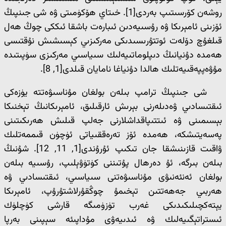
روشەن كۆرسىتىپ بەردى[1]. خىتاي ھۆكۈمىتى ۋە شى جىنپىڭ
ئۆزىنى ئامېرىكا ۋە رۇسىيەدىن ئىبارەت باشقا ئىككى چوڭ ھەل
قىلغۇچ دۆلەت ئوتتۇرىسىدىكى مەركىزىي كېسىشىش نۇقتىسى
ھەمدە دۇنيانىڭ دىپلوماتىيەلىك سىياسىي مەركىزى سۈپىتىدە
مۇۋەپپەقىيەتلىك ھالدا دۇنياغا نامايان قىلدى[1, 8].
شى جىنپىڭ ترامپ بىلەن بولغان مۇناسىۋەتتە يۈزەكى
ئىقتىسادىي ۋەدىلەرنى بېرىش ئارقىلىق، ئامېرىكانىڭ تېخنىكا
بېسىمىنى ۋە ئىتتىپاقداشلارنى جەلپ قىلىش ھەرىكىتىنى
پەسەيتىشكە، ھەمدە ئۆز تەرەققىياتى ئۈچۈن قىممەتلىك
ۋاقىت قازىنىشقا جان تىكىپ ئۇرۇندى[1, 11, 12]. شۇنىڭ
بىلەن بىرگە، ئۇ دەرھال پۇتىننى كۈتۈۋېلىپ، رۇسىيە بىلەن
بولغان ئەنئەنىۋى مۇناسىۋەتنى سىياسىي، ئىقتىسادىي ۋە
ھەربىي جەھەتتىن تېخىمۇ چوڭقۇرلاشتۇرۇپ، ئامېرىكا
يېتەكچىلىكىدىكى غەرب تۈزۈمىگە قارشى كۈچلۈك
ئىستراتېگىيەلىك ۋە ئىدىيەۋى مۇداپىئە سېپىنى بەرپا