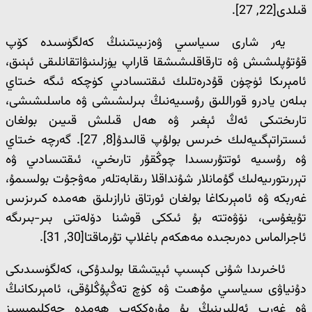
قىلدى[22, 27].
يەر شارى سىياسىي ۋەزىيىتىنىڭ كەلگۈسىدە كۆپ
قۇتۇپلىشىش ۋە تارقاقلىشىشقا قاراپ يۈزلىنىۋاتقانلىقى ئېنىق،
ئامېرىكا ئۈچۈن قۇدرەتلىك ئىقتىسادىي كۈچكە ئىگە خىتاي
بىلەن يادرو قوراللىق رۇسىيەنىڭ بىرلىشىشى ۋە ماسلىشىشى،
تارىختىكى ئەڭ ئېغىر ۋە ھەل قىلىش قىيىن بولغان
ئىستراتېگىيەلىك خىرىس بولۇپ قالىدۇ[8, 27]. گەرچە خىتاي
ۋە رۇسىيە ئوتتۇرىسىدا چوڭقۇر تارىخىي، ئىقتىسادىي ۋە
تېررىتورىيەلىك گۇمانلار شۇنداقلا رىقابەتلەر مەۋجۇت بولسىمۇ،
غەربكە ۋە ئامېرىكاغا بولغان ئورتاق نارازىلىق ھەمدە كىرىزىس
تۇيغۇسى، نۆۋەتتە بۇ ئىككى قوشنا دۆلەتنى بىر-بىرىگە
ئاجرالماس دەرىجىدە مەھكەم باغلاپ تۇرماقتا[30, 31].
ئاخىرىدا شۇنى كېسىپ ئېيتىشقا بولىدۇكى، كەلگۈسىدىكى
دۇنياۋى سىياسىي مۇھىت ۋە كۈچ تەڭپۇڭلۇقى، ئامېرىكانىڭ
ۋە غەرب ئەللىرىنىڭ بۇ مۇرەككەپ ھەمدە چەكلىمىسىز