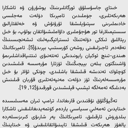
خىتاي جاسۇسلۇق ئورگانلىرىنىڭ يوشۇرۇن ۋە ئاشكارا
ھەرىكەتلىرى، جۈملىدىن ئامېرىكا دۆلەت مەجلىسى
خادىملىرىنى سېتىۋېلىشقا ئۇرۇنۇش ۋە خەلقئارالىق
سىستېمىلارغا تور ھۇجۇملىرى داۋاملىشىۋاتقان بولۇپ، بۇ خىل
رېئاللىق ئىككى دۆلەتنىڭ ئىستراتېگىيەلىك ئىشەنچىسىنىڭ
نەقەدەر ئاجىزلىقىنى روشەن كۆرسىتىپ بېرىدۇ[5]. ئامېرىكانىڭ
ھىندى-تىنچ ئوكيان رايونىدىكى ئەنئەنىۋى ئىتتىپاقداشلىرىمۇ
ۋاشىنگتون بىلەن بېيجىڭنىڭ ئۆزئارا مۇرەسسە قىلىشىدىن
كۈچلۈك ئەندىشە قىلىشقا باشلىدى، چۈنكى ئۇلار بۇ خىل
مۇرەسسەلەرنىڭ ئۆز دۆلەت مەنپەئەتلىرى قۇربان قىلىنىش
بەدىلىگە ئەمەلگە ئېشىپ قېلىشىدىن قورقىدۇ[12, 19].
تەڭپۇڭلۇق نۇقتىدىن قارىغاندا، ترامپ ئىران مەسىلىسىدە
خىتايدىن ئەمەلىي سىياسىي ياردەم كۈتمەيدىغانلىقىنى ئاشكارا
بىلدۈرۈش ئارقىلىق، ئامېرىكانىڭ يەر شارىۋى كىرىزىسلەردە
يالغۇز ھەرىكەت قىلىشقا تايىنىۋاتقانلىقىنى ۋە خىتاينىڭ