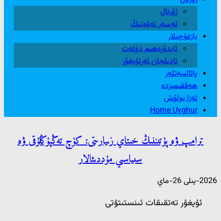
ژۇرنال
ئەسەر ئەۋەتىڭ
يازغۇچىلار
ئابدۇرەھىم دۆلەت
ئادىلجان ئەرئۇيغۇر
پائالىيەتلەر
ھەققىمىزدە
ئەزا بولۇش
Home Uyghur
ترامپ ۋە پۇتىننىڭ خىتاي زىيارىتى: كۈچ تەڭپۇڭلۇقى ۋە
سىياسىي مۇددىئالار
2026-يىلى 26-ماي
ئۇيغۇر تەتقىقات ئىنستىتۇتى