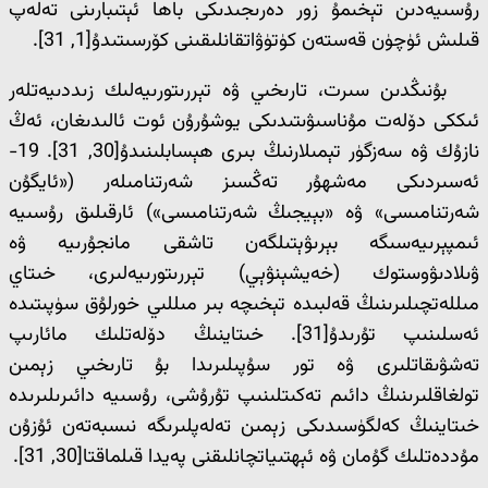
رۇسىيەدىن تېخىمۇ زور دەرىجىدىكى باھا ئېتىبارىنى تەلەپ
قىلىش ئۈچۈن قەستەن كۈتۈۋاتقانلىقىنى كۆرسىتىدۇ[1, 31].
بۇنىڭدىن سىرت، تارىخىي ۋە تېررىتورىيەلىك زىددىيەتلەر
ئىككى دۆلەت مۇناسىۋىتىدىكى يوشۇرۇن ئوت ئالىدىغان، ئەڭ
نازۇك ۋە سەزگۈر تېمىلارنىڭ بىرى ھېسابلىنىدۇ[30, 31]. 19-
ئەسىردىكى مەشھۇر تەڭسىز شەرتنامىلەر («ئايگۇن
شەرتنامىسى» ۋە «بېيجىڭ شەرتنامىسى») ئارقىلىق رۇسىيە
ئىمپېرىيەسىگە بېرىۋېتىلگەن تاشقى مانجۇرىيە ۋە
ۋىلادىۋوستوك (خەيشېنۋېي) تېررىتورىيەلىرى، خىتاي
مىللەتچىلىرىنىڭ قەلبىدە تېخىچە بىر مىللىي خورلۇق سۈپىتىدە
ئەسلىنىپ تۇرىدۇ[31]. خىتاينىڭ دۆلەتلىك مائارىپ
تەشۋىقاتلىرى ۋە تور سۇپىلىرىدا بۇ تارىخىي زېمىن
تولغاقلىرىنىڭ دائىم تەكىتلىنىپ تۇرۇشى، رۇسىيە دائىرىلىرىدە
خىتاينىڭ كەلگۈسىدىكى زېمىن تەلەپلىرىگە نىسبەتەن ئۇزۇن
مۇددەتلىك گۇمان ۋە ئېھتىياتچانلىقنى پەيدا قىلماقتا[30, 31].