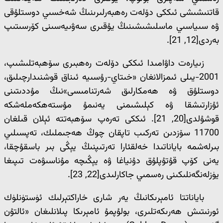
قاتنىشىشى ئىككى دۆلەت رەھبەرلىرىنىڭ شەخسىي دوستلۇقى
ۋە سىياسىي ماسلىشىشىنىڭ يۇقىرى سەۋىيەسىنى كۆرسىتىپ
بەردى[12, 21].
زىيارەت داۋامىدا ئىككى دۆلەت رەھبىرى سۆھبەتلىشىپ،
2001-يىلى ئىمزالانغان «خىتاي-رۇسىيە ئىناق قوشنىدارچىلىق،
دوستلۇق ۋە ھەمكارلىق شەرتنامىسى»نىڭ مۇددىتىنى
ئۇزارتىشقا ۋە كېلىشىمنى يەنىمۇ مۇستەھكەملەشكە
قوشۇلدى[20, 21]. ئىككى تەرەپ سۆھبەتتە ئېلان قىلغان
11700 سۆزدىن تەركىب تاپقان چوڭ ھەجىملىك، تەپسىلىي
بىرلەشمە باياناتىدا خەلقئارا تەرتىپنىڭ يېڭى بىر باسقۇچقا،
يەنى كۆپ قۇتۇپلۇق دۇنياغا ۋە يېڭىچە مۇناسىۋەت تىپىغا
يۈزلەنگەنلىكىنى رەسمىي جاكارلىدى[22, 23].
باياناتتا ئامېرىكانىڭ يەر شارى خاراكتېرلىك ئۈستۈنلۈك
ئورنىتىش ھەرىكەتلىرى، بولۇپمۇ ئامېرىكا پىلانلىغان «ئالتۇن