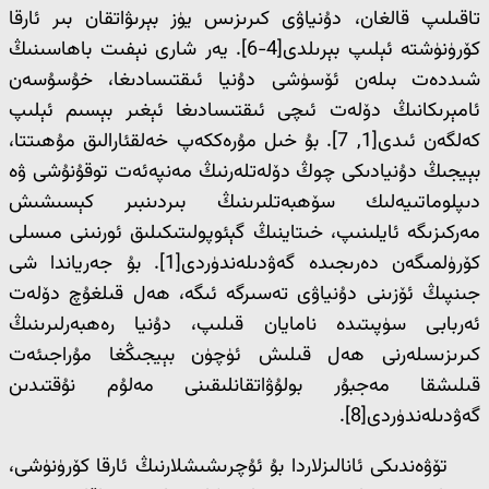
تاقىلىپ قالغان، دۇنياۋى كىرىزىس يۈز بېرىۋاتقان بىر ئارقا
كۆرۈنۈشتە ئېلىپ بېرىلدى[4-6]. يەر شارى نېفىت باھاسىنىڭ
شىددەت بىلەن ئۆسۈشى دۇنيا ئىقتىسادىغا، خۇسۇسەن
ئامېرىكانىڭ دۆلەت ئىچى ئىقتىسادىغا ئېغىر بېسىم ئېلىپ
كەلگەن ئىدى[1, 7]. بۇ خىل مۇرەككەپ خەلقئارالىق مۇھىتتا،
بېيجىڭ دۇنيادىكى چوڭ دۆلەتلەرنىڭ مەنپەئەت توقۇنۇشى ۋە
دىپلوماتىيەلىك سۆھبەتلىرىنىڭ بىردىنبىر كېسىشىش
مەركىزىگە ئايلىنىپ، خىتاينىڭ گېئوپولىتىكىلىق ئورنىنى مىسلى
كۆرۈلمىگەن دەرىجىدە گەۋدىلەندۈردى[1]. بۇ جەرياندا شى
جىنپىڭ ئۆزىنى دۇنياۋى تەسىرگە ئىگە، ھەل قىلغۇچ دۆلەت
ئەربابى سۈپىتىدە نامايان قىلىپ، دۇنيا رەھبەرلىرىنىڭ
كىرىزىسلەرنى ھەل قىلىش ئۈچۈن بېيجىڭغا مۇراجىئەت
قىلىشقا مەجبۇر بولۇۋاتقانلىقىنى مەلۇم نۇقتىدىن
گەۋدىلەندۈردى[8].
تۆۋەندىكى ئانالىزلاردا بۇ ئۇچرىشىشلارنىڭ ئارقا كۆرۈنۈشى،