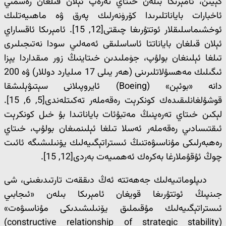
كېيىن، ئامېرىكا بىلەن خىتاي تەرەپ ئېلان قىلغان رەسمىي
ئاخبارات باياناتلىرىدا كۆرۈنەرلىك پەرق ۋە ماھىيەتلىك
ئوخشىماسلىقلار ئوتتۇرىغا چىقتى[12, 15]. ئامېرىكا ئاقساراي
ئېلان قىلغان باياناتتا ئاساسلىقى ئەمەلىي سودا نەتىجىلىرى
تىلغا ئېلىنغان بولۇپ، جۈملىدىن خىتاينىڭ زور مىقداردا يېزا
ئىگىلىك مەھسۇلاتلىرىنى (ھەر يىلى 17 مىليارد دوللار) ۋە 200
دانە «بوئېن» (Boeing) ئايروپىلانى سېتىۋېلىشقا
قوشۇلغانلىقىدەك كونكرېت رەقەملەر تەكىتلەندى[5, 6, 15].
لېكىن خىتاي تەرەپنىڭ مەتبۇئات باياناتىدا بۇ خىل كونكرېت
ئىقتىسادىي رەقەملەر ئەسلا تىلغا ئېلىنمىغان بولۇپ، خىتاي
رەھبەرلىكى مۇناسىۋەتنىڭ ئىستراتېگىيەلىك يۆنىلىشىگە ئائىت
چوڭ ئۇقۇملارغا بەكرەك ئەھمىيەت بەردى[12, 15].
دىپلوماتىيەلىك جەھەتتە ئەڭ دىققەت تارتىدىغىنى، شى
جىنپىڭ ئوتتۇرىغا قويغان ئامېرىكا بىلەن «ئىجابىي
ئىستراتېگىيەلىك مۇقىملىق يۆنىلىشىدىكى مۇناسىۋەت»
(constructive relationship of strategic stability)