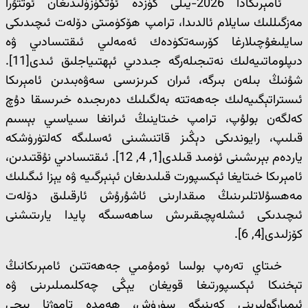
ئامېرىكادا 2026-يىلى كۈزدە ئۆتكۈزۈلىدىغان ئوتتۇرا
مەزگىللىك سايلام ئالدىدا، ترامپ ھۆكۈمىتى دۆلەت ئىچىدىكى
سايلىغۇچىلارغا كۆرسەتكۈدەك ئەمەلىي ئىقتىسادىي ۋە
دىپلوماتىيەلىك نەتىجىلەرگە جىددىي ئېھتىياجلىق ئىدى[11].
شۇنىڭ بىلەن بىرگە، ئىران كىرىزىسى سەۋەبىدىن ئامېرىكا
ئىستراتېگىيەلىك جەھەتتە بەلگىلىك دەرىجىدە خىرىسقا دۇچ
كەلگەن بولۇپ، ترامپ خىتاينىڭ ئىرانغا سىياسىي بېسىم
قىلىپ، رايوندىكى دېڭىز قاتنىشىنى ئەسلىگە كەلتۈرۈشكە
ياردەم بېرىشىنى ئۈمىد قىلدى[1, 4, 12]. ئىقتىسادىي نۇقتىدىن،
ئامېرىكا خىتايغا ئېكسپورت قىلىدىغان ئېنېرگىيە ۋە يېزا ئىگىلىك
مەھسۇلاتلىرىنىڭ مىقدارىنى ئاشۇرۇش ئارقىلىق دۆلەت
ئىچىدىكى ئىشلەپچىقىرىش ساھەسىگە پايدا يارىتىشنى
كۆزلىدى[4, 6].
خىتاي تەرەپ بولسا ئومۇمىي جەھەتتىن ئامېرىكانىڭ
تېخنىكا ئېكسپورتىغا قويغان يېڭى چەكلىمىلىرىنى ۋە
ئېمبارگولىرىنى كەينىگە سۈرۈش، ھەمدە تاموژنا بېجى