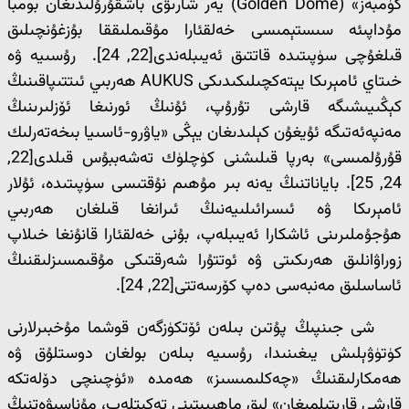
گۈمبەز» (Golden Dome) يەر شارىۋى باشقۇرۇلىدىغان بومبا
مۇداپىئە سىستېمىسى خەلقئارا مۇقىملىققا بۇزغۇنچىلىق
قىلغۇچى سۈپىتىدە قاتتىق ئەيىبلەندى[22, 24]. رۇسىيە ۋە
خىتاي ئامېرىكا يېتەكچىلىكىدىكى AUKUS ھەربىي ئىتتىپاقىنىڭ
كېڭىيىشىگە قارشى تۇرۇپ، ئۇنىڭ ئورنىغا ئۆزلىرىنىڭ
مەنپەئەتىگە ئۇيغۇن كېلىدىغان يېڭى «ياۋرو-ئاسىيا بىخەتەرلىك
قۇرۇلمىسى» بەرپا قىلىشنى كۈچلۈك تەشەببۇس قىلدى[22,
24, 25]. باياناتنىڭ يەنە بىر مۇھىم نۇقتىسى سۈپىتىدە، ئۇلار
ئامېرىكا ۋە ئىسرائىلىيەنىڭ ئىرانغا قىلغان ھەربىي
ھۇجۇملىرىنى ئاشكارا ئەيىبلەپ، بۇنى خەلقئارا قانۇنغا خىلاپ
زوراۋانلىق ھەرىكىتى ۋە ئوتتۇرا شەرقتىكى مۇقىمسىزلىقنىڭ
ئاساسلىق مەنبەسى دەپ كۆرسەتتى[22, 24].
شى جىنپىڭ پۇتىن بىلەن ئۆتكۈزگەن قوشما مۇخبىرلارنى
كۈتۈۋېلىش يىغىنىدا، رۇسىيە بىلەن بولغان دوستلۇق ۋە
ھەمكارلىقنىڭ «چەكلىمىسىز» ھەمدە «ئۈچىنچى دۆلەتكە
قارشى قارىتىلمىغان» لىق ماھىيىتىنى تەكىتلەپ، مۇناسىۋەتنىڭ