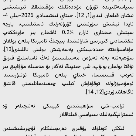
سىياسەتلىرىدە ئۇزۇن مۇددەتلىك مۇقىملىققا ئېرىشىشنى
نىشان قىلغان ئىدى[1, 12]. خىتاي ئىقتىسادى 2026-يىلى 4-
ئايدا ئېشىش سۈرئىتىنى كۆرۈنەرلىك ئاستىلىتىپ، پارچە
سېتىش مىقدارى ئاران %0.2 ئاشقان بىر مۇرەككەپ
ئىقتىسادىي كىرىزىس شارائىتىدا، بېيجىڭ ئامېرىكا بىلەن بولغان
مۇناسىۋەتتە جىددىيلىكنى پەسەيتىش يولىنى تاللىدى[13].
سۆھبەتتە يەنە تەيۋەن مەسىلىسىمۇ ئەڭ ئاساسلىق قىزىق
نۇقتا بولغان بولۇپ، شى جىنپىڭ ئەگەر بۇ مەسىلە مۇۋاپىق بىر
تەرەپ قىلىنمىسا، خىتاي بىلەن ئامېرىكا ئوتتۇرىسىدا
ئومۇميۈزلۈك توقۇنۇش كېلىپ چىقىدىغانلىقىنى قاتتىق
ئاگاھلاندۇردى[12, 14].
ترامپ-شى سۆھبىتىدىن كېيىنكى نەتىجىلەر ۋە
ئىستراتېگىيەلىك سىياسىي قىلتاقلار
ئىككى كۈنلۈك يۇقىرى دەرىجىلىكلەر ئۇچرىشىشىدىن