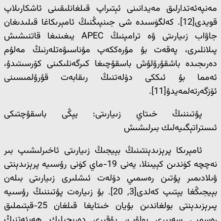
مەنپەئەتدارلىق مەيدانىنى ئېتىراپ قىلغانلىقىنى ئاشكارىلاپ
قويدى[12]. كەلگۈسىدە شى جىنپىڭنىڭ ئامېرىكاغا قىلىدىغان
جاۋاب زىيارىتى ۋە ترامپنىڭ APEC يىغىنىغا قاتنىشىش
پىلانلىرى، پەقەت بۇ مۇرەككەپ مۇناسىۋەتلەرنىڭ مەلۇم
دەرىجىدە باشقۇرۇلۇش باسقۇچىغا كىرگەنلىكىنى كۆرسىتىدۇ،
ئەمما بۇ ئىككى دۆلەتنىڭ رىقابەت قۇرۇلمىسىنى
ئۆزگەرتەلمەيدۇ[11].
پۇتىننىڭ خىتاي زىيارىتى: يېڭى باسقۇچتىكى
ئىستراتېگىيەلىك بىرلىشىش
ئامېرىكا پرېزىدېنتىنىڭ بېيجىڭ زىيارىتى ئاخىرلىشىپ بىر
نەچچە كۈندىن كېيىنلا، يەنى 19-ماي كۈنى رۇسىيە پرېزىدېنتى
ۋىلادىمىر پۇتىن رەسمىي دۆلەت ئىشلىرى زىيارىتى بىلەن
بېيجىڭغا يېتىپ كەلدى[3, 20]. بۇ زىيارەت پۇتىننىڭ رۇسىيە
پىرېزىدېنتى بولغاندىن بۇيان خىتايغا قىلغان 25-قېتىملىق
رەسمىي سەپىرى بولۇپ، يۇقىرى دەرىجىلىك ھەيئەتنىڭ