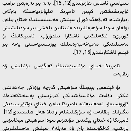
سىياسىي ئاساس ھازىرلىدى[12, 16]. يەنە بىر تەرەپتىن ترامپ
ئۇچرىشىشتىن كېيىن ئامېرىكا تېلېۋىزىيەسىگە بەرگەن
زىيارىتىدە، تەيۋەنگە قورال سېتىش مەسىلىسىنىڭ خىتاي بىلەن
بولغان سودا سۆھبەتلىرىدە «ئىنتايىن ياخشى بىر سودىلىشىش
كوزىرى» ئىكەنلىكىنى ئاشكارا بىلدۈرۈپ، ئامېرىكانىڭ بۇ
مەسىلىدىكى مەنپەئەتپەرەسلىك پوزىتسىيەسىنى يەنە بىر
قېتىم ئاشكارىلىدى[15, 17].
ئامېرىكا-خىتاي مۇناسىۋىتىنىڭ كەلگۈسى يۆنىلىشى ۋە
رىقابەت
بۇ قېتىمقى بېيجىڭ سۆھبىتى گەرچە يۈزەكى جەھەتتىن
ئىككى دۆلەت مۇناسىۋىتىدىكى كىرىزىسنى پەسەيتكەندەك
كۆرۈنسىمۇ، ئەمەلىيەتتە ئامېرىكا بىلەن خىتاي ئوتتۇرىسىدىكى
نېگىزلىك رىقابەت ۋە سۈركىلىشلەر زادىلا ھەل قىلىنمىدى[12].
ئامېرىكا ۋە خىتاي يېڭىدىن مۇنتىزىم سودا سۆھبىتى مېخانىزمى
يارىتىپ، كەلگۈسىدە باج ۋە مەبلەغ سېلىش مەسىلىلىرىنى