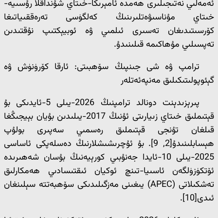
ئەمەلىي نەتىجىلىرى ھەمدە ئامېرىكا-خىتاي شۇنداقلا رۇسىيە-
خىتاي مۇناسىۋەتلىرىنىڭ كەلگۈسى تەرەققىياتىغا
كۆرسىتىدىغان تەسىرى ئىلمىي ۋە ئوبيېكتىپ نۇقتىدىن
تەپسىلىي مۇھاكىمە قىلىنىدۇ.
ترامپ ۋە شى جىنپىڭ سۆھبىتى: ئارقا كۆرۈنۈش ۋە
گېئوپولىتىكىلىق مەنپەئەتلەر
پىرېزىدېنت دونالد ترامپنىڭ 2026-يىلى 5-ئايدىكى بۇ
قېتىملىق خىتاي زىيارىتى ئۇنىڭ 2017-يىلىدىن بۇيان بېيجىڭغا
قىلغان تۇنجى قېتىملىق رەسمىي سەپىرى بولۇپ
ھېسابلىنىدۇ[2, 9]. بۇ ئۇچرىشىشلارنىڭ دەسلەپكى ئاساسى
2025-يىلى 10-ئايدا جەنۇبىي كورېيەنىڭ بۇسان شەھىرىدە
ئۆتكۈزۈلگەن ئاسىيا-تىنچ ئوكيان ئىقتىسادىي ھەمكارلىق
تەشكىلاتى (APEC) يىغىنى مەزگىلىدىكى سۆھبەتتە سېلىنغان
ئىدى[10].