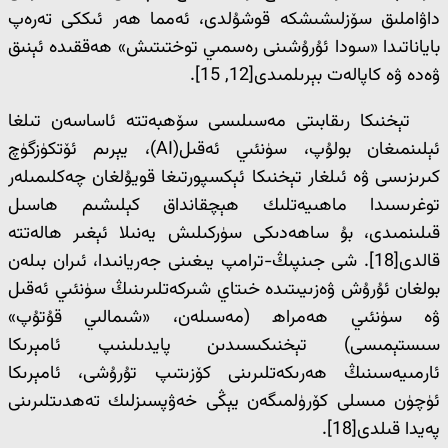
داۋاملىق سۆزلىشىشكە قوشۇلدى، ئەمما ھەر ئىككى تەرەپ
باياناتىدا «سودا ئۇرۇشىنى رەسمىي توختىتىش» ھەققىدە ئېنىق
ۋەدە ۋە كاپالەت بېرىلمىدى[12, 15].
تېخنىكا رىقابىتى مەسىلىسى سۆھبەتتە ئاساسەن تىلغا
ئېلىنمىغان بولۇپ، سۈنئىي ئەقىل(AI)، يېرىم ئۆتكۈزگۈچ
كىرىزىسى ۋە ئىلغار تېخنىكا ئېكسپورتىغا قويۇلغان چەكلىمىلەر
توغرىسىدا ماھىيەتلىك ھېچقانداق كېلىشىم ھاسىل
قىلىنمىدى، بۇ ساھەدىكى سۈركىلىش يەنىلا ئېغىر ھالەتتە
قالدى[18]. شى جىنپىڭ-ترامپ يىغىنى جەريانىدا، ئىران بىلەن
بولغان ئۇرۇش ۋەزىيىتىدە خىتاي شىركەتلىرىنىڭ سۈنئىي ئەقىل
ۋە سۈنئىي ھەمراھ (مەسىلەن، «شىمالىي قۇتۇپ»
سىستېمىسى) تېخنىكىسىدىن پايدىلىنىپ ئامېرىكا
ئارمىيەسىنىڭ ھەرىكەتلىرىنى كۆزىتىپ تۇرۇشى، ئامېرىكا
ئۈچۈن مىسلى كۆرۈلمىگەن يېڭى خەۋپسىزلىك تەھدىتلىرىنى
پەيدا قىلدى[18].