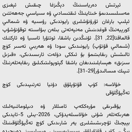
ئېرتىش دەرياسىنىڭ دېڭىزغا چىقىش ئېغىزى
مەسىلىسىدىمۇ خىتاينىڭ ئىقتىسادىي ۋە سىياسىي جەھەتتىن
ئېلىپ بارغان ئۇرۇنۇشلىرى رايوندىكى رۇسىيە ۋە شىمالىي
كورېيەنىڭ قوغدىنىش مەنپەئەتى بىلەن بىۋاسىتە توقۇنۇشۇپ
قالماقتا[22, 31]. ئۇنىڭدىن باشقا، ئوتتۇرا ئاسىيا ۋە ئاركتىك
(شىمالىي قۇتۇپ) رايونىدىكى سودا ۋە ھەربىي تەسىر كۈچ
تالىشىش رىقابىتىمۇ بۇ ئىككى دۆلەت ئارىسىدىكى، «قىزىل
سىزىق» ھېسابلىنىدىغان باشقا گېئوپولىتىكىلىق رىقابەتلەرنىڭ
تىپىك مىسالىدۇر[29-31].
خۇلاسە: كۆپ قۇتۇپلۇق دۇنيا تەرتىپىدىكى كۈچ
تەڭپۇڭلۇقى
يۇقىرىقى مۇرەككەپ ئامىللار ۋە دىپلوماتىيەلىك
ھەرىكەتلەر شۇنى خۇلاسىلەيدۇكى، 2026-يىلى 5-ئايدىكى
بېيجىڭ ئۇچرىشىشلىرى يەر شارىدىكى كۈچ تەڭپۇڭلۇقىنىڭ
يېڭى، كۆپ قۇتۇپلۇق سىستېمىسىنى مىسلىسىز دەرىجىدە