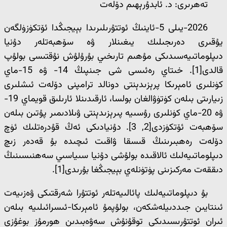
تەھرىرى: د. ئابدۇرېھىم دۆلەت
2026-يىلى 5-ئاينىڭ ئوتتۇرىلىرىدا بېيجىڭدا ئۆتكۈزۈلگەن
يۇقىرى دەرىجىلىك يىغىنلار ۋە سۆھبەتلەر دۇنيا
دىپلوماتىيەسىدىكى مۇھىم تارىخىي بۇرۇلۇش نۇقتىسى بولۇپ
قالدى[1]. خىتاي رەئىسى شى جىنپىڭ 14- ۋە 15-ماي
كۈنلىرى ئامېرىكا پرېزىدېنتى دونالد ترامپنى دۆلەت ئىشلىرى
زىيارىتى بىلەن كۈتۈۋالغان بولسا، ئارقىدىنلا ئارىلىق قويماي 19-
ۋە 20-ماي كۈنلىرى رۇسىيە پىرېزىدېنتى ۋىلادىمىر پۇتىن بىلەن
سۆھبەت ئۆتكۈزدى[2, 3]. دۇنيادىكى ئەڭ قۇدرەتلىك ئۈچ
دۆلەت رەھبىرىنىڭ قىسقا ۋاقىت ئىچىدە بۇ قەدەر زىچ
دىپلوماتىيەلىك ئالاقىدە بولۇشى دۇنيا سىياسىي سەھنىسىنىڭ
دىققەت مەركىزىنى پۈتۈنلەي بېيجىڭغا بۇرىدى[1].
بۇ دىپلوماتىيەلىك پائالىيەتلەر ئوتتۇرا شەرقتىكى ۋەزىيەت
ئىنتايىن جىددىيلەشكەن، بولۇپمۇ ئامېرىكا-ئىسرائىلىيە بىلەن
ئىران ئوتتۇرىسىدىكى توقۇنۇش سەۋەبىدىن ھورمۇز بوغۇزى