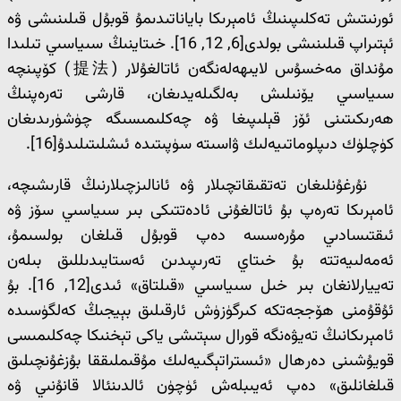
ئورنىتىش تەكلىپىنىڭ ئامېرىكا باياناتىدىمۇ قوبۇل قىلىنىشى ۋە
ئېتىراپ قىلىنىشى بولدى[6, 12, 16]. خىتاينىڭ سىياسىي تىلىدا
مۇنداق مەخسۇس لايىھەلەنگەن ئاتالغۇلار (提法) كۆپىنچە
سىياسىي يۆنىلىش بەلگىلەيدىغان، قارشى تەرەپنىڭ
ھەرىكىتىنى ئۆز قېلىپىغا ۋە چەكلىمىسىگە چۈشۈرىدىغان
كۈچلۈك دىپلوماتىيەلىك ۋاسىتە سۈپىتىدە ئىشلىتىلىدۇ[16].
نۇرغۇنلىغان تەتقىقاتچىلار ۋە ئانالىزچىلارنىڭ قارىشىچە،
ئامېرىكا تەرەپ بۇ ئاتالغۇنى ئادەتتىكى بىر سىياسىي سۆز ۋە
ئىقتىسادىي مۇرەسسە دەپ قوبۇل قىلغان بولسىمۇ،
ئەمەلىيەتتە بۇ خىتاي تەرىپىدىن ئەستايىدىللىق بىلەن
تەييارلانغان بىر خىل سىياسىي «قىلتاق» ئىدى[12, 16]. بۇ
ئۇقۇمنى ھۆججەتكە كىرگۈزۈش ئارقىلىق بېيجىڭ كەلگۈسىدە
ئامېرىكانىڭ تەيۋەنگە قورال سېتىشى ياكى تېخنىكا چەكلىمىسى
قويۇشىنى دەرھال «ئىستراتېگىيەلىك مۇقىملىققا بۇزغۇنچىلىق
قىلغانلىق» دەپ ئەيىبلەش ئۈچۈن ئالدىنئالا قانۇنىي ۋە