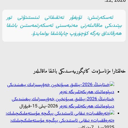
22, 2026.
ئەسكەرتىش: ئۇيغۇر تەتقىقاتى ئىنستىتۇتى تور
بېتىدىكى ماقالىلەرنى مەنبەسىنى ئەسكەرتمەستىن باشقا
ھەرقانداق يەرگە كۆچۈرۈپ چاپلاشقا بولمايدۇ.
خەلقئارا مۇناسىۋەت كاتېگورىيەسىدىكى باشقا ماقالىلەر
خىتاينىڭ 2026-يىللىق مىيۇنخېن خەۋپسىزلىك يىغىنىدىكى
دىپلوماتىك ھەرىكەتلىرىگە نەزەر
2026-يىلى 15-فېۋرال
«تەرەققىيات» نىقابى ئاستىدىكى يېڭىچە مۇستەملىكىچىلىك:
2025-يىلى 7-دېكابىر