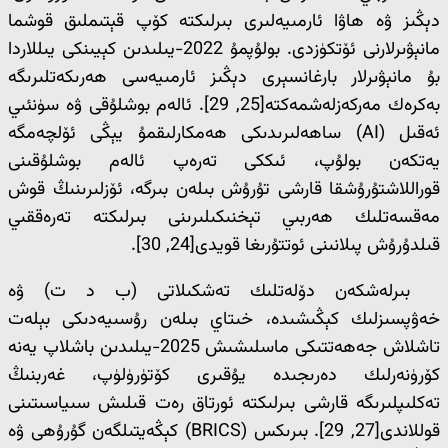
دېڭىز ۋە ھاۋا ئارمىيەلىرى بىرلىكتە كۆپ قېتىملىق قوشما
مانېۋىرلارنى ئۆتكۈزدى. بولۇپمۇ 2022-يىلىدىن كېيىنكى يىللاردا
بۇ مانېۋىرلار بارغانسېرى دېڭىز ئارمىيەسى ھەرىكەتلىرىگە
بەكرەك مەركەزلەشمەكتە[25, 29]. ئالەم بوشلۇقى ۋە سۈنئىي
ئەقىل (AI) ساھەلىرىدىكى ھەمكارلىقمۇ يېڭى ئۆلچەمگە
يەتكەن بولۇپ، ئىككى تەرەپ ئالەم بوشلۇقىنى
قوراللاشتۇرۇشقا قارشى تۇرۇش بىلەن بىرگە، ئۆزلىرىنىڭ قوش
مەقسەتلىك ھەربىي تېخنىكىلىرىنى بىرلىكتە تەرەققىي
قىلدۇرۇش پىلانىنى ئوتتۇرىغا قويدى[24, 30].
بىرلەشكەن دۆلەتلىك تەشكىلاتى (ب د ت) ۋە
خەۋپسىزلىك كېڭىشىدە، خىتاي بىلەن رۇسىيەدىكى بېلەت
تاشلاش جەھەتتىكى ماسلىشىش 2025-يىلىدىن باشلاپ يەنە
كۆرۈنەرلىك دەرىجىدە يۇقىرى كۆتۈرۈلۈپ، غەربنىڭ
تەكلىپلىرىگە قارشى بىرلىكتە ئورتاق رەت قىلىش سىياسىتىنى
قوللاندى[27, 29]. بىرىكس (BRICS) كېڭەيتىلگەن گۇرۇھى ۋە