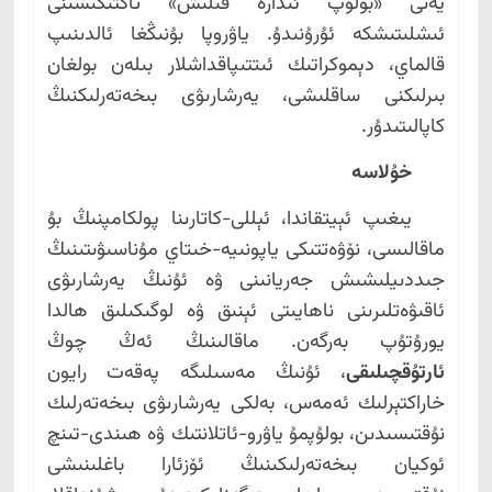
يەنى «بۆلۈپ ئىدارە قىلىش» تاكتىكىسىنى
ئىشلىتىشكە ئۇرۇنىدۇ. ياۋروپا بۇنىڭغا ئالدىنىپ
قالماي، دېموكراتىك ئىتتىپاقداشلار بىلەن بولغان
بىرلىكنى ساقلىشى، يەرشارىۋى بىخەتەرلىكنىڭ
كاپالىتىدۇر.
خۇلاسە
يىغىپ ئېيتقاندا، ئېللى-كاتارىنا پولكامپنىڭ بۇ
ماقالىسى، نۆۋەتتىكى ياپونىيە-خىتاي مۇناسىۋىتىنىڭ
جىددىيلىشىش جەريانىنى ۋە ئۇنىڭ يەرشارىۋى
ئاقىۋەتلىرىنى ناھايىتى ئېنىق ۋە لوگىكىلىق ھالدا
يورۇتۇپ بەرگەن. ماقالىنىڭ ئەڭ چوڭ
ئارتۇقچىلىقى
، ئۇنىڭ مەسىلىگە پەقەت رايون
خاراكتېرلىك ئەمەس، بەلكى يەرشارىۋى بىخەتەرلىك
نۇقتىسىدىن، بولۇپمۇ ياۋرو-ئاتلانتىك ۋە ھىندى-تىنچ
ئوكيان بىخەتەرلىكىنىڭ ئۆزئارا باغلىنىشى