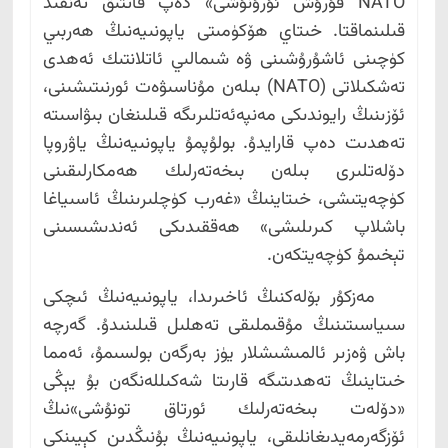
NATO قۇرۇش ئۇرۇنۇشى» دەپ قاتتىق تەنقىد
قىلىنماقتا. خىتاي ھۆكۈمىتى ياپونىيەنىڭ ھەربىي
كۈچىنى ئاشۇرۇشىنى ۋە شىمالىي ئاتلانتىك ئەھدى
تەشكىلاتى (NATO) بىلەن مۇناسىۋەت ئورنىتىشىنى،
ئۆزىنىڭ رايوندىكى مەنپەئەتلىرىگە قىلىنغان بىۋاسىتە
تەھدىت دەپ قارايدۇ. بولۇپمۇ ياپونىيەنىڭ ياۋروپا
دۆلەتلىرى بىلەن بىخەتەرلىك ھەمكارلىقىنى
كۈچەيتىشى، خىتاينىڭ «غەرب كۈچلىرىنىڭ ئاسىياغا
باشلاپ كىرىلىشى» ھەققىدىكى ئەندىشىسىنى
تېخىمۇ كۈچەيتكەن.
مەزكۇر بۆلەكنىڭ ئاخىرىدا، ياپونىيەنىڭ ئىچكى
سىياسىتىنىڭ مۇقىملىقى تەھلىل قىلىنىدۇ. گەرچە
باش ۋەزىر ئالمىشىشلار يۈز بەرگەن بولسىمۇ، ئەمما
خىتاينىڭ تەھدىتىگە قارىتا شەكىللەنگەن بۇ يېڭى
«دۆلەت بىخەتەرلىك ئورتاق تونۇشى»نىڭ
ئۆزگەرمەيدىغانلىقى، ياپونىيەنىڭ بۇنىڭدىن كېيىنكى