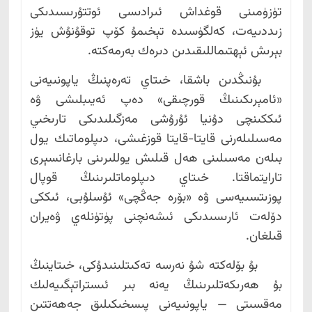
تۈزۈمىنى قوغداش ئىرادىسى ئوتتۇرىسىدىكى
زىددىيەت، كەلگۈسىدە تېخىمۇ كۆپ توقۇنۇش يۈز
بېرىش ئېھتىماللىقىدىن دىرەك بەرمەكتە.
بۇنىڭدىن باشقا، خىتاي تەرەپنىڭ ياپونىيەنى
«ئامېرىكىنىڭ قورچىقى» دەپ ئەيىبلىشى ۋە
ئىككىنچى دۇنيا ئۇرۇشى مەزگىلىدىكى تارىخىي
مەسىلىلەرنى قايتا-قايتا قوزغىشى، دىپلوماتىك يول
بىلەن مەسىلىنى ھەل قىلىش يوللىرىنى بارغانسېرى
تارايتماقتا. خىتاي دىپلوماتلىرىنىڭ قوپال
پوزىتسىيەسى ۋە «بۆرە جەڭچى» ئۇسلۇبى، ئىككى
دۆلەت ئارىسىدىكى ئىشەنچنى پۈتۈنلەي ۋەيران
قىلغان.
بۇ بۆلەكتە شۇ نەرسە تەكىتلىنىدۇكى، خىتاينىڭ
بۇ ھەرىكەتلىرىنىڭ يەنە بىر ئىستراتېگىيەلىك
مەقسىتى — ياپونىيەنى پىسخىكىلىق جەھەتتىن