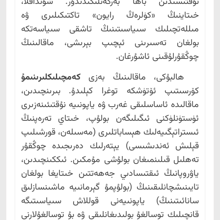
نۇقتىسىدىن باھا بەرگەنلىكىدىدۇر. شۇنداقلا،
خىتاينىڭ «كۈلرەڭ رايون» تاكتىكىلىرى ۋە
مىللەتچىلىك سىياسىتىنىڭ تاشقى سىياسەتكە
بولغان تەسىرىنى ئېچىپ بېرىشى، ماقالىنىڭ
چوڭقۇرلۇقىنى ئاشۇرغان.
ھالبۇكى، ماقالىنىڭ بەزى
كەمچىلىكلىرىنىمۇ
كۆرسىتىپ ئۆتۈشكە توغرا كېلىدۇ. بىرىنچىدىن،
ماقالىدە ئاساسلىقى غەرب ۋە ياپونىيە نۇقتىئىنەزىرى
ئۈستۈنلۈكنى ئىگىلىگەن بولۇپ، خىتاي تەرەپنىڭ
ئىستراتېگىيەلىك ھېساباتلىرى (مەسىلەن، قورشىلىپ
قېلىش ئەندىشىسى) يېتەرلىك دەرىجىدە چوڭقۇر
تەھلىل قىلىنمىغان بولۇشى مۇمكىن. ئىككىنچىدىن،
ياۋروپانىڭ ئىقتىسادىي جەھەتتىن خىتايغا بولغان
تايىنىشچانلىقىنىڭ (بولۇپمۇ گېرمانىيە ماشىنسازلىق
سانائىتىنىڭ) ياپونىيەنى قوللاش سىياسىتىگە
قانچىلىك توسالغۇ بولىدىغانلىقى ۋە بۇ توسالغۇلارنى