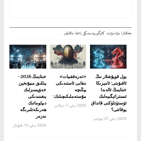
خەلقئارا مۇناسىۋەت كاتېگورىيەسىدىكى باشقا ماقالىلەر
يول قويۇشلار نىڭ
«تەرەققىيات»
خىتاينىڭ 2026-
ئاقىۋىتى: ئامېرىكا
نىقابى ئاستىدىكى
يىللىق مىيۇنخېن
خىتاينىڭ ئالدىدا
يېڭىچە
خەۋپسىزلىك
ئىستراتېگىيەلىك
مۇستەملىكىچىلىك:
يىغىنىدىكى
ئۈستۈنلۈكنى قانداق
دىپلوماتىك
2025-يىلى 7-دېكابىر
يوقاتتى؟
ھەرىكەتلىرىگە
نەزەر
2025-يىلى 27-نويابىر
2026-يىلى 15-فېۋرال