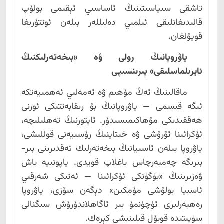
تاشقى سىياسىتىنىڭ ئاساسىي ئېقىمى بولۇپ
قالىدىغانلىقى ئىلمىي دەلىللەر بىلەن ئوتتۇرىغا
قويۇلغان.
ياۋروپانىڭ رولى ۋە «بىخەتەرلىكنىڭ
ئايرىلماسلىقى» پىرىنسىپى
ماقالىنىڭ ئەڭ مۇھىم ۋە ئەمەلىي ئەھمىيەتكە
ئىگە قىسمى — ياۋروپانىڭ بۇ رىقابەتتىكى ئورنى
ھەققىدىكى مۇھاكىمىسىدۇر. ئاپتورنىڭ تەھلىلىچە،
ئۇكرائىنا ئۇرۇشى ۋە خىتاينىڭ رۇسىيەنى قوللىشى،
ياۋروپا بىلەن ئاسىيانىڭ بىخەتەرلىك تەقدىرىنى بىر-
بىرىگە چەمبەرچاس باغلاپ قويدى. ياپونىيە باش
ۋەزىرىنىڭ «بۈگۈنكى ئۇكرائىنا — ئەتىكى شەرقىي
ئاسىيا بولۇشى مۇمكىن» دېگەن سۆزى، ياۋروپا
رەھبەرلىرى ئۈچۈنمۇ بىر ئاگاھلاندۇرۇش سىگنالى
سۈپىتىدە قوبۇل قىلىنىشى كېرەك.