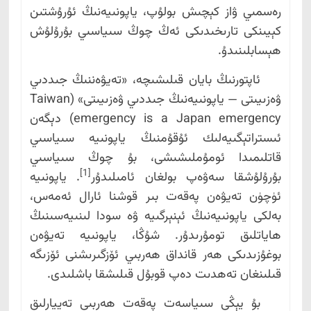
رەسمىي ۋاز كېچىش بولۇپ، ياپونىيەنىڭ ئۇرۇشتىن
كېيىنكى تارىخىدىكى ئەڭ چوڭ سىياسىي بۇرۇلۇش
ھېسابلىنىدۇ.
ئاپتورنىڭ بايان قىلىشىچە، «تەيۋەننىڭ جىددىي
ۋەزىيىتى — ياپونىيەنىڭ جىددىي ۋەزىيىتى» (Taiwan
emergency is a Japan emergency) دېگەن
ئىستراتېگىيەلىك ئۇقۇمنىڭ ياپونىيە سىياسىي
قاتلىمىدا ئومۇملىشىشى، بۇ چوڭ سىياسىي
[1]
بۇرۇلۇشقا سەۋەپ بولغان ئامىلىدۇر
. ياپونىيە
ئۈچۈن تەيۋەن پەقەت بىر قوشنا ئارال ئەمەس،
بەلكى ياپونىيەنىڭ ئېنېرگىيە ۋە سودا لىنىيەسىنىڭ
ھاياتلىق تومۇرىدۇر. شۇڭا، ياپونىيە تەيۋەن
بوغۇزىدىكى ھەر قانداق ھەربىي ئۆزگىرىشنى ئۆزىگە
قىلىنغان تەھدىت دەپ قوبۇل قىلىشقا باشلىدى.
بۇ يېڭى سىياسەت پەقەت ھەربىي تەييارلىق