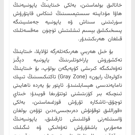
خاتالىق بولماستىن، بەلكى خىتاينىڭ ياپونىيەنىڭ
ھاۋا مۇداپىئە سىستېمىسىنىڭ ئىنكاس قايتۇرۇش
سۈرئىتىنى سىناش ۋە ياپونىيە جەمئىيىتىگە
پىسخىكىلىق بېسىم ئىشلىتىش ئۈچۈن مەقسەتلىك
قىلغان ھەرىكىتىدۇر.
بۇ خىل ھەربىي ھەرىكەتلەرگە ئۇلاپلا، خىتاينىڭ
تەكشۈرۈش پاراخوتلىرىنىڭ ياپونىيە دېڭىز
تەۋەلىكىگە كىرىشى كۆپەيگەن بولۇپ، بۇ خىتاينىڭ
«كۈلرەڭ رايون» (Gray Zone) تاكتىكىسىنىڭ تىپىك
نامايەندىسى ھېسابلىنىدۇ. ئاپتور بۇ يەردە ناھايىتى
ئىنچىكە بىر كۆزىتىشنى ئوتتۇرىغا قويىدۇ: خىتاي
ئوچۇق-ئاشكارە ئۇرۇش قوزغىماستىن، بەلكى
«قوراللىق توقۇنۇش دەرىجىسى»دىن تۆۋەن بولغان
ۋاسىتىلەرنى قوللىنىش ئارقىلىق، ياپونىيەنىڭ
مەمۇرىي باشقۇرۇش تەۋەلىكى ۋە ئىگىلىك