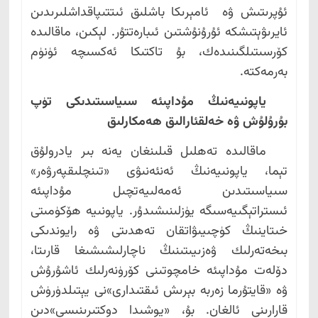
ئۇپرىتىش ۋە ئامېرىكا باشلىق ئىتتىپاقداشلىرىدىن
ئايرىۋېتىشكە ئۇرۇنۇشتىن ئىبارەتتۇر. لېكىن، ماقالىدە
كۆرسىتىلگىنىدەك، بۇ تاكتىكا ئەكسىچە ئۈنۈم
بەرمەكتە.
ياپونىيەنىڭ مۇداپىئە سىياسىتىدىكى تۈپ
بۇرۇلۇش ۋە خەلقئارالىق ھەمكارلىق
ماقالىدە تەھلىل قىلىنغان يەنە بىر يادرولۇق
تېما، ياپونىيەنىڭ ئەنئەنىۋى «تىنچلىقپەرۋەر»
سىياسىتىدىن ئەمەلىيەتچىل مۇداپىئە
ئىستراتېگىيەسىگە يۈزلىنىشىدۇر. ياپونىيە ھۆكۈمىتى
خىتاينىڭ كۈچىيىۋاتقان تەھدىتى ۋە رايوندىكى
بىخەتەرلىك ۋەزىيىتىنىڭ ناچارلىشىشىغا قارىتا،
دۆلەت مۇداپىئە خامچوتىنى كۆرۈنەرلىك ئاشۇرۇش
ۋە «قايتۇرما زەربە بېرىش ئىقتىدارى»نى يېتىلدۈرۈش
قارارىنى ئالغان. بۇ، «يوشىدا دوكتىرىنىسى»دىن