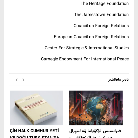
The Heritage Foundation
The Jamestown Foundation
Council on Foreign Relations
European Council on Foreign Relations
Center For Strategic & International Studies
Carnegie Endowment For International Peace
نادىر ماقالىلەر
تى ۋە
فىرانسىس فۇكۇياما ۋە لىبېرال
ÇİN HALK CUMHURİYETİ