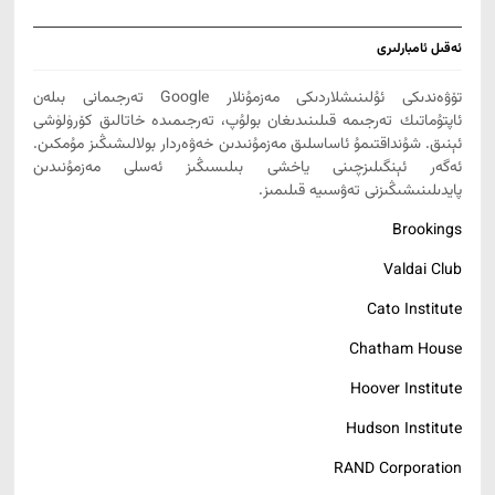
ئەقىل ئامبارلىرى
تۆۋەندىكى ئۇلىنىشلاردىكى مەزمۇنلار Google تەرجىمانى بىلەن
ئاپتۇماتىك تەرجىمە قىلىنىدىغان بولۇپ، تەرجىمىدە خاتالىق كۆرۈلۈشى
ئېنىق. شۇنداقتىمۇ ئاساسلىق مەزمۇنىدىن خەۋەردار بولالىشىڭىز مۇمكىن.
ئەگەر ئېنگىلىزچىنى ياخشى بىلىسىڭىز ئەسلى مەزمۇنىدىن
پايدىلىنىشىڭىزنى تەۋسىيە قىلىمىز.
Brookings
Valdai Club
Cato Institute
Chatham House
Hoover Institute
Hudson Institute
RAND Corporation