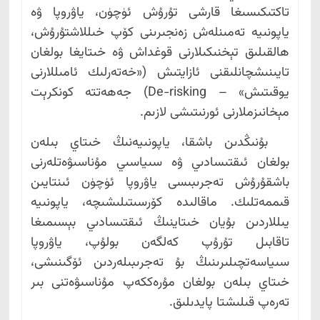
تاكتىكىسىغا قارشى تۇرۇش ئۈچۈن، ياۋروپا ۋە
ياپونىيە تەمىنلەش زەنجىرىنى كۆپ خىللاشتۇرۇش،
ھالقىلىق تېخنىكىلارنى قوغداش ۋە خىتايغا بولغان
تايىنىشچانلىقنى ئازايتىش («خەتەرلىك ئامىللارنى
يوقىتىش» – De-risking) جەھەتتە كونكرېت
مېخانىزملارنى ئورنىتىشى لازىم.
بۇنىڭدىن باشقا، ياپونىيەنىڭ خىتاي بىلەن
بولغان ئىقتىسادىي ۋە سىياسىي مۇناسىۋەتلەرنى
باشقۇرۇش تەجرىبىسى ياۋروپا ئۈچۈن ئىنتايىن
قىممەتلىك. ماقالىدە كۆرسىتىلىشىچە، ياپونىيە
يىللاردىن بۇيان خىتاينىڭ ئىقتىسادىي بېسىمىغا
تاقابىل تۇرۇپ كەلگەن بولۇپ، ياۋروپا
سىياسەتچىلىرىنىڭ بۇ تەجرىبىلەردىن ئۆگىنىشى،
خىتاي بىلەن بولغان مۇرەككەپ مۇناسىۋەتنى بىر
تەرەپ قىلىشتا پايدىلىق.