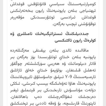
كومپارتىيەسىنىڭ سىياسىي قانۇنلۇقىنى قوغداش
ئېھتىياجى بىلەن ياپونىيەنىڭ رايون بىخەتەرلىكىنى
قوغداش ئىرادىسى ئوتتۇرىسىدىكى مۇقەررەر
توقۇنۇشنى ئېچىپ بەرگەن.
جىددىيلىكنىڭ ئىستراتېگىيەلىك ئامىللىرى ۋە
كۈلرەڭ رايون تاكتىكىسى
ماقالىدە ئالدى بىلەن يېقىنقى مەزگىللەردە
ياپونىيە بىلەن خىتاي ئوتتۇرىسىدا يۈز بەرگەن بىر
قاتار دىپلوماتىك ۋە ھەربىي سۈركىلىشلەر چوڭقۇر
تەھلىل قىلىنغان. بولۇپمۇ خىتاي خەلق ئازاتلىق
ئارمىيەسىنىڭ Y-9 تىپلىق جاسۇسلۇق ئايروپىلانىنىڭ
ياپونىيەنىڭ ھاۋا تەۋەلىكىگە بېسىپ كىرىشى، ئىككى
دۆلەت مۇناسىۋىتى تارىخىدىكى بىر قېتىملىق ئېغىر
دەرىجىلىك ئىغۋاگەرچىلىك دەپ باھالانغان.
ئاپتورنىڭ قارىشىچە، بۇ ۋەقە ئاددىي بىر تېخنىكىلىق