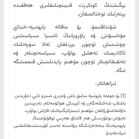
يېڭىشنىڭ كونكرېت قىيىنچىلىقلىرى ھەققىدە
يېتەرلىك توختالمىغان.
شۇنداقتىمۇ، بۇ ماقالە ياپونىيە-خىتاي
مۇناسىۋىتى ۋە ياۋروپانىڭ ئاسىيا سىياسىتىنى
چۈشىنىش ئۈچۈن يېزىلغان ئەلا سۈپەتلىك
ئاكادېمىك تەھلىل بولۇپ، سىياسەتچىلەر ۋە
تەتقىقاتچىلار ئۈچۈن مۇھىم پايدىلىنىش قىممىتىگە
ئىگە.
ئىزاھاتلار:
[1] بۇ جۈملە ياپونىيە سابىق باش ۋەزىرى شىنزو ئابې دەۋرىدىن
باشلاپ شەكىللەنگەن ۋە كېيىنكى ھۆكۈمەتلەر تەرىپىدىن
داۋاملاشتۇرۇلغان مۇھىم ئىستراتېگىيەلىك قاراش بولۇپ،
تەيۋەن بوغۇزىدىكى ھەر قانداق ھەربىي توقۇنۇشنىڭ
ياپونىيەنىڭ بىخەتەرلىكىگە بىۋاسىتە تەسىر كۆرسىتىدىغانلىقىنى
ئىپادىلەيدۇ.