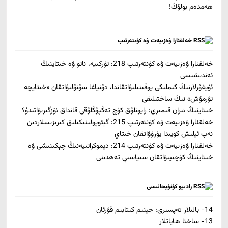
ھەمدەم بولۇڭ!
خەلقئارا ۋەزىيەت ۋە كۈنتەرتىپ
خەلقئارا ۋەزىيەت ۋە كۈنتەرتىپ 218: تۈركىيە، ناتو ۋە خىتاينىڭ
ئەندىشىسى
ئۇيغۇرلارنىڭ كىملىكى يوقىتىلىۋاتقاندا، دۇنياغا سۇنۇلىۋاتقان «خىتايچە
تۇرمۇش» نىڭ ساختىلىقى
خىتاينىڭ ئىران قىمىرى: رايونلۇق كۈچ تەڭپۇڭلۇقى قانداق ئۆزگىرىۋاتىدۇ؟
خەلقئارا ۋەزىيەت ۋە كۈنتەرتىپ 215: گېئوپولىتىكىلىق كىرىزىسلاردىن
نەپ ئېلىش كويىدا يۈرۈۋاتقان خىتاي
خەلقئارا ۋەزىيەت ۋە كۈنتەرتىپ 214: دېموكراتىيەنىڭ چېكىنىشى ۋە
خىتاينىڭ كۈچىيىۋاتقان سىياسىي تەھدىتى
رادىيو كۇتۇپخانىسى
14- بالىلار تەپسىرى: جېنىم كىتابىم قۇرئان
13- ﺳﺎﺧﺘﺎ ﮪﺎﻳﺎﺗﻼﺭ