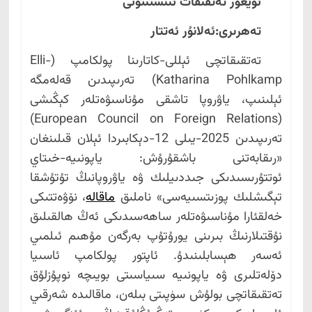
ئۇيغۇر تەتقىقات ئىنستىتۇتى
تەھرىرى:ئەلانۇر ئەتتار
تەتقىقاتچى ئېللى-كاتارىنا پولكامپ (Elli-
Katharina Pohlkamp) تەرىپىدىن قەلەمگە
ئېلىنىپ، ياۋروپا تاشقى مۇناسىۋەتلەر كېڭىشى
(European Council on Foreign Relations)
تەرىپىدىن 2025-يىلى 12-دېكابىردا ئېلان قىلىنغان
«رىقابەتنى باشقۇرۇش: ياپونىيە-خىتاي
ئوتتۇرىسىدىكى جىددىيلىك ۋە ياۋروپانىڭ تۇتۇشقا
تېگىشلىك پوزىتسىيەسى» ناملىق
ماقالە
، نۆۋەتتىكى
خەلقئارا مۇناسىۋەتلەر ساھەسىدىكى ئەڭ ھالقىلىق
نۇقتىلارنىڭ بىرىنى يورۇتۇپ بەرگەن مۇھىم ئىلمىي
ئەسەر ھېسابلىنىدۇ. ئاپتور پولكامپ ئاسىيا
دۆلەتلىرى ۋە ياپونىيە سىياسىتى بويىچە نوپۇزلۇق
تەتقىقاتچى بولۇش سۈپىتى بىلەن، ماقالىدە شەرقىي