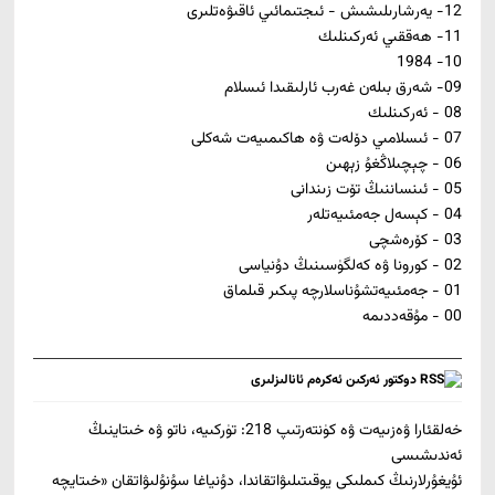
12- ﻳﻪﺭﺷﺎﺭﯨﻠﯩﺸﯩﺶ - ﺋﯩﺠﺘﯩﻤﺎﺋﯩﻲ ﺋﺎﻗﯩﯟﻩﺗﻠﯩﺮﻯ
11- ﮪﻪﻗﻘﯩﻲ ﺋﻪﺭﻛﯩﻨﻠﯩﻚ
10- 1984
09- شەرق بىلەن غەرب ئارلىقىدا ئىسلام
08 - ﺋﻪﺭﻛﯩﻨﻠﯩﻚ
07 - ئىسلامىي دۆلەت ۋە ھاكىمىيەت شەكلى
06 - چېچىلاڭغۇ زېھىن
05 - ئىنساننىڭ تۆت زىندانى
04 - كېسەل جەمئىيەتلەر
03 - كۆرەشچى
02 - كورونا ۋە كەلگۈسىنىڭ دۇنياسى
01 - جەمئىيەتشۇناسلارچە پىكىر قىلماق
00 - مۇقەددىمە
دوكتور ئەركىن ئەكرەم ئانالىزلىرى
خەلقئارا ۋەزىيەت ۋە كۈنتەرتىپ 218: تۈركىيە، ناتو ۋە خىتاينىڭ
ئەندىشىسى
ئۇيغۇرلارنىڭ كىملىكى يوقىتىلىۋاتقاندا، دۇنياغا سۇنۇلىۋاتقان «خىتايچە