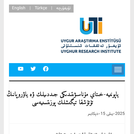
ئۇيغۇرچە
|
Türkçe
|
English
youtube
twitter
facebook
ياپونىيە-خىتاي مۇناسىۋىتىدىكى جىددىيلىك ۋە ياۋروپانىڭ
تۇتۇشقا تېگىشلىك پوزىتسىيەسى
2025-يىلى 15-دېكابىر