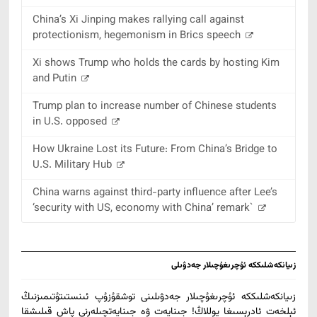
China’s Xi Jinping makes rallying call against
protectionism, hegemonism in Brics speech
Xi shows Trump who holds the cards by hosting Kim
and Putin
Trump plan to increase number of Chinese students
in U.S. opposed
How Ukraine Lost its Future: From China’s Bridge to
U.S. Military Hub
China warns against third-party influence after Lee’s
‘security with US, economy with China’ remark`
زىيانكەشلىككە ئۇچرىغۇچىلار جەدۋىلى
زىيانكەشلىككە ئۇچرىغۇچىلار جەدۋىلىنى توشقۇزۇپ ئىنستىتۇتىمىزنىڭ
ئېلخەت ئادرېسىغا يوللاڭ! جىنايەت ۋە جىنايەتچىلەرنى پاش قىلىشقا