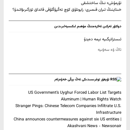
تۇرمۇش» نىڭ ساختىلىقى
خىتاينىڭ ئىران قىمىرى: رايونلۇق كۈچ تەڭپۇڭلۇقى قانداق ئۆزگىرىۋاتىدۇ؟
دوكتۇر ئەركىن ئەكرەمنىڭ مۇھىم لىكىسيەلىرىدىن
ئىستراتېگىيە نېمە دەيدۇ
ئاڭ ۋە سەۋىيە
ئۇيغۇر توغرىسىدىكى ئەڭ يېڭى خەۋەرلەر
US Government's Uyghur Forced Labor List Targets
Aluminum | Human Rights Watch
Stranger Pings: Chinese Telecom Companies Infiltrate U.S.
Infrastructure
China announces countermeasures against six US entities |
Akashvani News - Newsonair