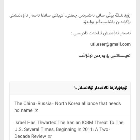
ژۇرنالنىڭ يېڭى سانى نەشىردىن چىقتى. كېينكى سانغا ئەسەر ئەۋەتىشنى
بۈگۈندىن باشلىسىڭىز بولىدۇ.
ئەسەر ئەۋەتىش ئىلخەت ئادرىسى :
uti.eser@gmail.com
تەپسىلاتىنى بۇ يەردىن ئوقۇڭ…
ئۇيغۇرلارغا ئالاقىدار ئۇلانمىلار
The China-Russia- North Korea alliance that needs
no name
Israel Has Thwarted The Iranian ICBM Threat To The
U.S. Several Times, Beginning In 2011: A Two-
Decade Review