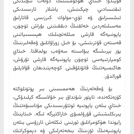
قويىدۇ: خىتاي ھۆكۈمىتىنىڭ دۆلەت ئىچىدىكى
ئىقتىسادىي چېكىنىش، ياشلار ئارىسىدىكى
ئىشسىزلىق ۋە ئۆي-مۈلۈك كىرزىسى قاتارلىق
مەسىلىلەردىن خەلقنىڭ دىققىتىنى بۇراش ئۈچۈن،
ياپونىيەگە قارشى مىللەتچىلىك ھېسسىياتىنى
قەستەن قۇترىتىشى، بۇ خىل زوراۋانلىق ۋەقەلىرىنىڭ
يۈز بېرىشىگە بىۋاسىتە سەۋەب بولماقتا. خىتاي
كومپارتىيەسى ئۈچۈن ياپونىيەگە قارشى تۇرۇش،
ھاكىمىيەتنىڭ قانۇنلۇقىنى كۈچەيتىدىغان قۇلايلىق
قورالدۇر.
بۇ ۋەقەلەرنىڭ ھەممىسىنى بىر پۈتۈنلۈكتە
كۆزەتكەندە، ئاپتور شۇنداق بىر خۇلاسىگە كېلىدۇكى،
خىتاي بىلەن ياپونىيە ئوتتۇرىسىدىكى مۇناسىۋەتنىڭ
يىرىكلىشىشى قۇرۇلمىۋى خاراكتېرگە ئىگە. خىتاينىڭ
رايوندا ھۆكۈمرانلىق ئورنىنى تىكلەش ئارزۇسى بىلەن
ياپونىيەنىڭ ئۆزىنىڭ بىخەتەرلىكى ۋە دېموكراتىك