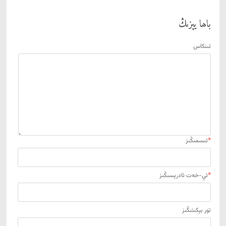
باھا يېزىڭ
ئىنكاس
*
ئىسمىڭىز
*
ئې-خەت ئادرېسىڭىز
تور بېكىتىڭىز