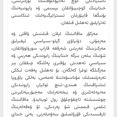
ئاسىيادىكى كۈچ تەڭپۇڭلۇقىنىڭ ئۆزگىرىشى،
خىتاينىڭ كۈچىيىۋاتقان بېسىمى ۋە ياپونىيەنىڭ
بۇنىڭغا قايتۇرغان ئىستراتېگىيەلىك ئىنكاسىنى
ئەتراپلىق تەھلىل قىلغان.
مەزكۇر ماقالىنىڭ ئېلان قىلىنىش ۋاقتى ۋە
مەزمۇنى، دۇنياۋى گېئو-سىياسىي ئېغىرلىق
مەركىزىنىڭ غەربتىن شەرققە قاراپ سۈرۈلۈۋاتقان،
شۇنىڭ بىلەن بىرگە خىتاينىڭ رايوندىكى ھەربىي ۋە
سىياسىي تەھدىتى يۇقىرى پەللىگە چىققان بىر
مەزگىلگە توغرا كەلگەن. بۇ تەھلىل پەقەت ئىككى
تەرەپلىمىلىك مۇناسىۋەتنىلا ئەمەس، بەلكى ياۋروپا
ئىتتىپاقىنىڭ ھىندى-تىنچ ئوكيان رايونىدىكى
مەنپەئەتلىرى ۋە بىخەتەرلىك مەجبۇرىيەتلىرىنى
چۈشىنىشتە ئاچقۇچلۇق رول ئوينايدۇ. ماقالىنىڭ
ئىلمىي قىممىتى شۇ يەردىكى، ئۇ ۋەقەلەرنىڭ
ئارقىسىدىكى قۇرۇلمىلىق سەۋەبلەرنى، يەنى خىتاي