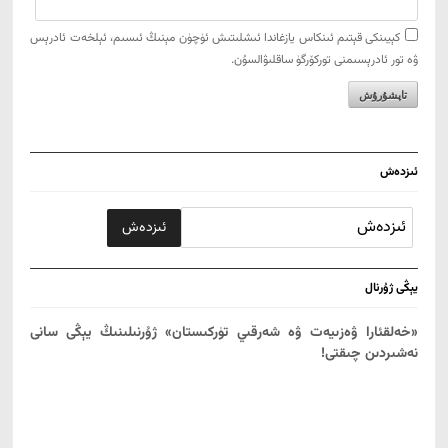
كېيىنكى قېتىم ئىنكاس يازغاندا ئ‍ىشلىتىش ئۈچۈن مېنىڭ ئ‍ىسىم، ئېلخەت ئادرېس
ۋە تور ئادرېسىمنى توركۆرگۈ ساقلىۋالسۇن.
ئىزدەش
يېڭى ژۇرنال
«خەلقئارا ۋەزىيەت ۋە شەرقىي تۈركىستان» ژۇرنىلىنىڭ يېڭى سانى
نەشىردىن چىقتى!