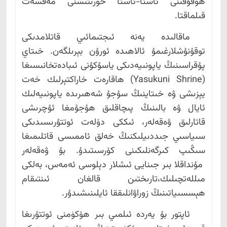
ھوقۇقىنى ئاستا-ئاستا خورىتىشنى مەقسەت
قىلماقتا.
ماقالىدە يەنە ئىجتىمائىي قاتلامدىكى
توقۇنۇشلارغىمۇ ئالاھىدە ئورۇن بېرىلگەن. خىتاي
پۇقراسىنىڭ ياپونىيەدىكى ياسۇكۇنى ئىبادەتخانىسىغا
(Yasukuni Shrine) ھاقارەت خاراكتېرلىك خەت
يېزىشى ۋە خىتاينىڭ سۇجۇ شەھىرىدە ياپونىيەلىك
ئايال ۋە بالىنىڭ پىچاقلىق ھۇجۇمغا ئۇچرىشى
قاتارلىق ۋەقەلەر، ئىككى دۆلەت ئوتتۇرىسىدىكى
سىياسىي جىددىيلىكنىڭ خەلق ئاممىسى قاتلىمىغا
سىڭىپ كىرگەنلىكىنى كۆرسىتىدۇ. بۇ ۋەقەلەر
مۇنداقلا بىر جىنايى ئىشلار دېلوسى ئەمەس، بەلكى
مىللەتچىلىك،تارىختىن قالغان ئىنتىقام
ھېسسىياتىنىڭ زوراۋانلىققا ئايلىنىشىدۇر.
ئاپتور بۇ يەردە ئىلمىي بىر ھۆكۈمنى ئوتتۇرىغا