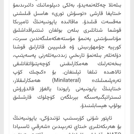
بىلەنلا چەكلەنمەيدۇ، بەلكى دىپلوماتىك دائىرىدىمۇ
خىتايغا قارشى «توسۇش تورى» ھاسىل قىلىشنى
مەقسەت قىلىدۇ. ماقالىدە ياپونىيەنىڭ ئامېرىكا
قوشما شتاتلىرى بىلەن بولغان ئىتتىپاقداشلىق
مۇناسىۋىتىنى يەنىمۇ مۇستەھكەملىگەندىن سىرت،
كورېيە جۇمھۇرىيىتى ۋە فىلىپپىن قاتارلىق قوشنا
دۆلەتلەر بىلەنمۇ تارىخىي زىددىيەتلەرنى پەسەيتىپ،
بىخەتەرلىك ھەمكارلىقىنى كۈچەيتىۋاتقانلىقى
ئالاھىدە تىلغا ئېلىنغان. بۇ «كىچىك كۆپ
تەرەپلىمىلىك» (Minilateral) ھەمكارلىقلار،
خىتاينىڭ ياپونىيەنى رايوندا يالغۇز قالدۇرۇش
ئىستراتېگىيەسىگە بېرىلگەن كۈچلۈك قارشىلىق
بولۇپ ھېسابلىنىدۇ.
ئاپتور شۇنى كۆرسىتىپ ئۆتىدۇكى، ياپونىيەنىڭ
بۇ ھەرىكەتلىرى خىتاي تەرىپىدىن «شەرقىي ئاسىيادا