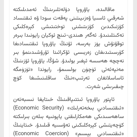
ماقالىدە، ياۋروپا دۆلەتلىرىنىڭ ئەمدىلىكتە
شەرقىي ئاسىيا ۋەزىيىتىنى پەقەت سودا ۋە ئىقتىساد
كۆزنىكىدىن كۆزىتىشنى توختىتىشى كېرەكلىكى
تەكىتلىنىدۇ. ئەگەر ھىندى-تىنچ ئوكيان رايونىدا بىرەر
توقۇنۇش يۈز بەرسە، ئۇنىڭ ياۋروپا ئىقتىسادىغا
كۆرسىتىدىغان زەربىسى ئۇكرائىنا ئۇرۇشىدىنمۇ بىر
نەچچە ھەسسە ئېغىر بولىدۇ. شۇڭا، ياۋروپا ئۆزىنىڭ
مەنپەئەتى ئۈچۈن بولسىمۇ، رايوندا «تۈزۈمگە
ئاساسلانغان تەرتىپ»نىڭ ساقلىنىشىغا كۈچ
چىقىرىشى شەرت.
ئاپتور ياۋروپا ئىتتىپاقىنىڭ خىتايغا نىسبەتەن
«ئىقتىسادىي بىخەتەرلىك» (Economic Security)
ساھەسىدىكى ھەمكارلىقنى ياپونىيە بىلەن بىرلىكتە
كۈچەيتىشى كېرەكلىكىنى تەۋسىيە قىلىدۇ. خىتاينىڭ
«ئىقتىسادىي بېسىم» (Economic Coercion)