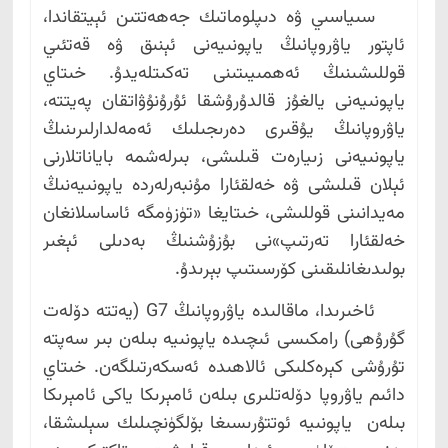
سىياسىي ۋە دىپلوماتىك جەھەتتىن ئېيتقاندا،
ئاپتور ياۋروپانىڭ ياپونىيەنى ئېنىق ۋە قەتئىي
قوللىشىنىڭ ئەھمىيىتىنى تەكىتلەيدۇ. خىتاي
ياپونىيەنى يالغۇز قالدۇرۇشقا ئۇرۇنۇۋاتقان پەيتتە،
ياۋروپانىڭ يۇقىرى دەرىجىلىك ئەمەلدارلىرىنىڭ
ياپونىيەنى زىيارەت قىلىشى، بىرلەشمە باياناتلارنى
ئېلان قىلىشى ۋە خەلقئارا مۇنبەرلەردە ياپونىيەنىڭ
مەيدانىنى قوللىشى، خىتايغا «تۈزۈمگە ئاساسلانغان
خەلقئارا تەرتىپ»نى بۇزۇشنىڭ بەدىلى ئېغىر
بولىدىغانلىقىنى كۆرسىتىپ بېرىدۇ.
ئاخىرىدا، ماقالىدە ياۋروپانىڭ G7 (يەتتە دۆلەت
گۇرۇھى) رامكىسى ئىچىدە ياپونىيە بىلەن بىر سەپتە
تۇرۇشى كېرەكلىكى ئالاھىدە ئەسكەرتىلگەن. خىتاي
دائىم ياۋروپا دۆلەتلىرى بىلەن ئامېرىكا ياكى ئامېرىكا
بىلەن ياپونىيە ئوتتۇرىسىغا بۆلگۈنچىلىك سېلىشقا،