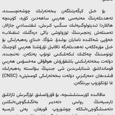
بۇ خىل كېڭەيتىلگەن بىخەتەرلىك چۈشەنچىسىدە،
تەھدىتلەرنىڭ مەنبەسى ھەربىي ساھەدىن كۆرە، كۆپىنچە
ھاللاردا ئىدېئولوگىيەلىك سىڭىپ كىرىش، ئىقتىسادىي جازالار،
تەمىنلەش زەنجىرىنىڭ ئۈزۈلۈشى ياكى «رەڭلىك ئىنقىلاب»
خەۋپى شەكلىدە نامايان بولىدۇ. شۇڭا، خىتاي رەھبەرلىكى بۇ
خىل مۇرەككەپ تەھدىتلەرگە تاقابىل تۇرۇشتا ھەربىي كۈچنىڭ
ئۈنۈمىنىڭ چەكلىك ئىكەنلىكىنى تونۇپ يەتكەن. نەتىجىدە،
دۆلەت بىخەتەرلىكىنى باشقۇرۇش ھوقۇقى مەخسۇس ھەربىي
قوماندانلىق شىتابلىرىدىن شى جىنپىڭ بىۋاسىتە رەھبەرلىك
قىلىدىغان «مەركىزىي دۆلەت بىخەتەرلىكى كومىتېتى» (CNSC)
غا ئۆتكۈزۈپ بېرىلگەن.
ماقالىدە كۆرسىتىلىشىچە، بۇ قۇرۇلمىلىق ئۆزگىرىش ئازاتلىق
ئارمىيەنىڭ رولىنى «تەدبىر بەلگىلىگۈچى»لىكتىن
«تەمىنلىگۈچى»لىككە چۈشۈرۈپ قويغان. يەنى ئارمىيە