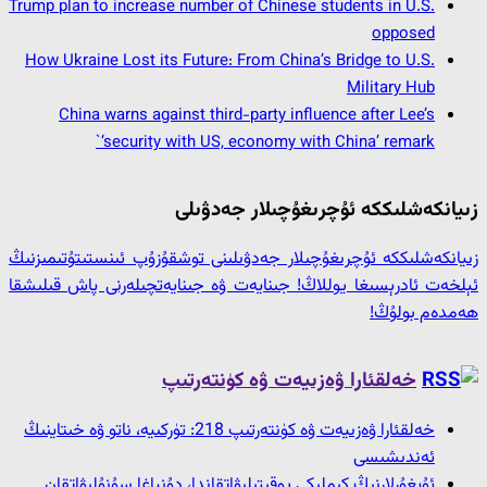
Trump plan to increase number of Chinese students in U.S.
opposed
How Ukraine Lost its Future: From China’s Bridge to U.S.
Military Hub
China warns against third-party influence after Lee’s
‘security with US, economy with China’ remark`
زىيانكەشلىككە ئۇچرىغۇچىلار جەدۋىلى
زىيانكەشلىككە ئۇچرىغۇچىلار جەدۋىلىنى توشقۇزۇپ ئىنستىتۇتىمىزنىڭ
ئېلخەت ئادرېسىغا يوللاڭ! جىنايەت ۋە جىنايەتچىلەرنى پاش قىلىشقا
ھەمدەم بولۇڭ!
خەلقئارا ۋەزىيەت ۋە كۈنتەرتىپ
خەلقئارا ۋەزىيەت ۋە كۈنتەرتىپ 218: تۈركىيە، ناتو ۋە خىتاينىڭ
ئەندىشىسى
ئۇيغۇرلارنىڭ كىملىكى يوقىتىلىۋاتقاندا، دۇنياغا سۇنۇلىۋاتقان