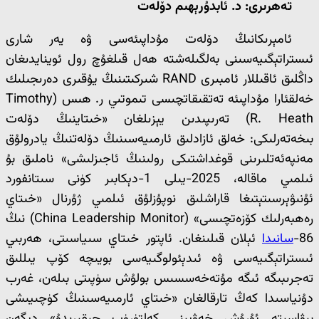
تەھرىرى: د. ئابدۇرېھىم دۆلەت
ئامېرىكانىڭ دۆلەت مۇداپىئەسى ۋە يەر شارى
ئىستراتېگىيەسىنى بەلگىلەشتە ھەل قىلغۇچ رول ئوينايدىغان
داڭلىق ئاقىللار ئامبىرى RAND شىركىتىنىڭ يۇقىرى دەرىجىلىك
خەلقئارا مۇداپىئە تەتقىقاتچىسى تىموتىي ر. ھىس (Timothy
R. Heath) تەرىپىدىن يېزىلغان «خىتاينىڭ دۆلەت
بىخەتەرلىكى: خەلق ئازادلىق ئارمىيەسىنىڭ دۆلەتنىڭ يادرولۇق
مەنپەئەتلىرىنى قوغداشتىكى رولىنىڭ ئاجىزلىشى» ناملىق بۇ
ئىلمىي ماقالە، 2025-يىلى 1-دېكابىر كۈنى سىتانفورد
ئۇنىۋېرسىتېتىغا قاراشلىق نوپۇزلۇق ئىلمىي ژۇرنال «خىتاي
رەھبەرلىك كۆزەتچىسى» (China Leadership Monitor) نىڭ
86-
سانىدا
ئېلان قىلىنغان. ئاپتور خىتاي سىياسىتى، ھەربىي
ئىستراتېگىيەسى ۋە ئىدېئولوگىيەسى بويىچە كۆپ يىللىق
تەجرىبىگە ئىگە مۇتەخەسسىس بولۇش سۈپىتى بىلەن، غەرب
دۇنياسىدا كەڭ تارقالغان «خىتاي ئارمىيەسىنىڭ كۈچىيىشى