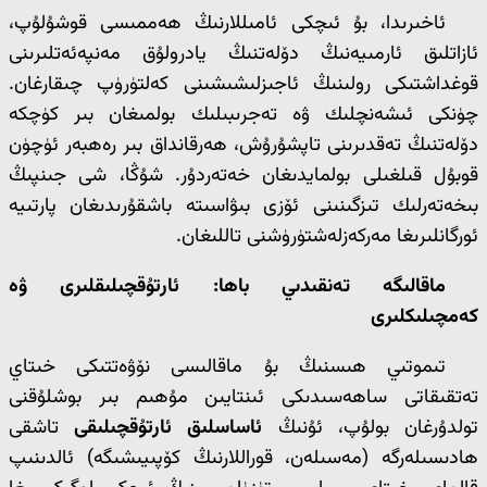
ئاخىرىدا، بۇ ئىچكى ئامىللارنىڭ ھەممىسى قوشۇلۇپ،
ئازاتلىق ئارمىيەنىڭ دۆلەتنىڭ يادرولۇق مەنپەئەتلىرىنى
قوغداشتىكى رولىنىڭ ئاجىزلىشىشىنى كەلتۈرۈپ چىقارغان.
چۈنكى ئىشەنچلىك ۋە تەجرىبىلىك بولمىغان بىر كۈچكە
دۆلەتنىڭ تەقدىرىنى تاپشۇرۇش، ھەرقانداق بىر رەھبەر ئۈچۈن
قوبۇل قىلغىلى بولمايدىغان خەتەردۇر. شۇڭا، شى جىنپىڭ
بىخەتەرلىك تىزگىنىنى ئۆزى بىۋاسىتە باشقۇرىدىغان پارتىيە
ئورگانلىرىغا مەركەزلەشتۈرۈشنى تاللىغان.
ماقالىگە تەنقىدىي باھا: ئارتۇقچىلىقلىرى ۋە
كەمچىلىكلىرى
تىموتىي ھىسنىڭ بۇ ماقالىسى نۆۋەتتىكى خىتاي
تەتقىقاتى ساھەسىدىكى ئىنتايىن مۇھىم بىر بوشلۇقنى
تولدۇرغان بولۇپ، ئۇنىڭ
ئاساسلىق ئارتۇقچىلىقى
تاشقى
ھادىسىلەرگە (مەسىلەن، قوراللارنىڭ كۆپىيىشىگە) ئالدىنىپ