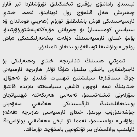
ئېلىنىدۇ. زامانىۋى يۇقىرى تېخنىكىلىق ئۇرۇشلاردا تېز قارار
چىقىرىش ھەل قىلغۇچ رول ئوينايدۇ، ئەمما خىتاي
ئارمىيەسىدىكى قوش باشلىقلىق تۈزۈم (ھەربىي قوماندان ۋە
سىياسىي كومىسسار) بۇ جەرياننى مۇرەككەپلەشتۈرۈۋېتىدۇ.
بۇمۇ خىتاي ئارمىيەسىنىڭ دۆلەت بىخەتەرلىكىدىكى «باش
رولچى» بولۇشىغا توسالغۇ بولىدىغان ئامىلدۇر.
تىموتىي ھىسنىڭ ئانالىزىچە، خىتاي رەھبەرلىكى بۇ
ئاجىزلىقلارنى ياخشى بىلىدۇ، شۇڭا ئۇلار ھازىرچە ئارمىيەنى
چوڭ سىناقلارغا سېلىشتىن ئېھتىيات قىلىدۇ. بۇ ئەھۋال،
خىتاينىڭ نېمە ئۈچۈن تاشقى سىياسەتتە بەزىدە قاتتىق
سۆزلەرنى ئىشلەتسىمۇ، ئەمەلىي ھەرىكەتتە ئېھتىياتچان
بولىدىغانلىقىنىڭ ئارقىسىدىكى ھەقىقىي سەۋەبنى
چۈشەندۈرۈپ بېرىدۇ. خىتاي ئارمىيەسى ھازىرچە «قەغەز
يولۋاس» بولمىسىمۇ، ئەمما ئۇ تېخى «ھەقىقىي يولۋاس»قا
ئايلىنىپ بولالمىغان بىر ئۆتكۈنچى باسقۇچتا تۇرماقتا.