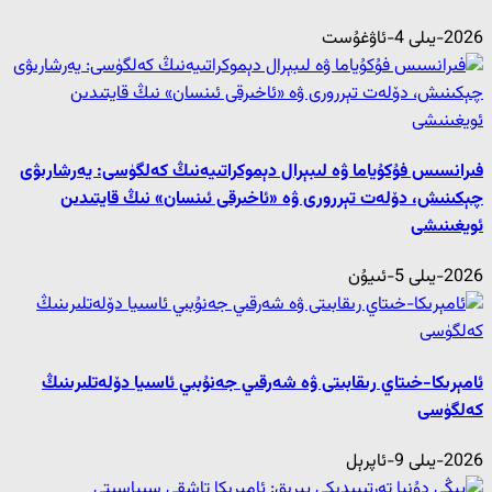
2026-يىلى 4-ئاۋغۇست
فىرانسىس فۇكۇياما ۋە لىبېرال دېموكراتىيەنىڭ كەلگۈسى: يەرشارىۋى
چېكىنىش، دۆلەت تېررورى ۋە «ئاخىرقى ئىنسان» نىڭ قايتىدىن
ئويغىنىشى
2026-يىلى 5-ئىيۇن
ئامېرىكا-خىتاي رىقابىتى ۋە شەرقىي جەنۇبىي ئاسىيا دۆلەتلىرىنىڭ
كەلگۈسى
2026-يىلى 9-ئاپرېل