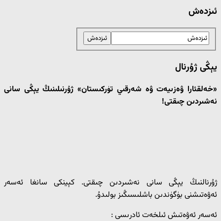
ئىزدەش
يېڭى ژۇرنال
«خەلقئارا ۋەزىيەت ۋە شەرقىي تۈركىستان» ژۇرنىلىنىڭ يېڭى سانى
نەشىردىن چىقتى!
ژۇرنالنىڭ يېڭى سانى نەشىردىن چىقتى. كېينكى سانغا ئەسەر
ئەۋەتىشنى بۈگۈندىن باشلىسىڭىز بولىدۇ.
ئەسەر ئەۋەتىش ئىلخەت ئادرىسى :