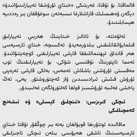
قالماقتا. بۇ نۇقتا، غەربتىكى «خىتاي ئۇرۇشقا تەييارلىنىۋاتىدۇ»
دېگەن ۋەھىمىلىك قاراشلارغا نىسبەتەن سوغۇققان بىر رەددىيە
ھېسابلىنىدۇ.
ئەلۋەتتە، بۇ ئانالىز خىتاينىڭ ھەربىي تەييارلىق
قىلمايۋاتقانلىقىنى بىلدۈرمەيدۇ. ئەكسىچە، خىتاي ئارمىيەسى
ھەر قانداق ئېھتىماللىققا قارشى تەييارلىقنى كۈچەيتىۋاتىدۇ.
ئەمما ئاپتورنىڭ نۇقتىسى شۇكى، بۇ تەييارلىقنىڭ تۈپ
مەقسىتى ئۇرۇشنى باشلاش ئەمەس، بەلكى قارشى تەرەپنى
ئۇرۇش قىلىش ئىرادىسىدىن ۋاز كەچتۈرۈشتۇر. يەنى، ئەڭ
ياخشى غەلىبە ئۇرۇشسىز قولغا كەلتۈرۈلگەن غەلىبىدۇر.
ئىچكى كىرىزىس: «تىنچلىق كېسىلى» ۋە ئىشەنچ
كەمچىللىكى
ماقالىدە ئوتتۇرىغا قويۇلغان يەنە بىر چوڭقۇر نۇقتا خىتاي
ئارمىيەسىنىڭ تاشقى ھەيۋىسى بىلەن ئىچكى ئاجىزلىقى