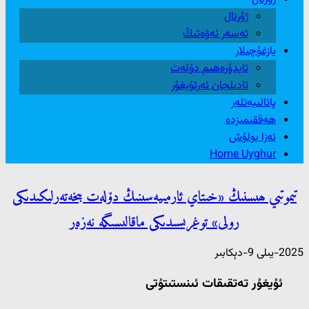
ژۇرنال
ئەسەر ئەۋەتىڭ
يازغۇچىلار
ئابدۇرەھىم دۆلەت
ئادىلجان ئەرئۇيغۇر
پائالىيەتلەر
ھەققىمىزدە
ئەزا بولۇش
Home Uyghur
تىموتىي ھىسنىڭ «خىتاي ئارمىيەسىنىڭ دۆلەت بىخەتەرلىكىدىكى
رولى» توغرىسىدىكى ماقالىسىگە نەزەر
2025-يىلى 9-دېكابىر
ئۇيغۇر تەتقىقات ئىنستىتۇتى