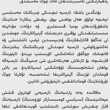
رەھبەرلىكىنى ئەنسىرىتىدىغان ئەڭ چوڭ مەسىلىدۇر.
بۇنىڭدىن باشقا، ئارمىيە ئىچىدىكى چىرىكلىك مەسىلىسى
تېخىچە تولۇق ھەل بولغىنى يوق. يېقىنقى يىللاردا خىتاينىڭ
باشقۇرۇلىدىغان بومبا قىسىملىرى ۋە دۆلەت مۇداپىئە
مىنىستىرلىقىدىكى يۇقىرى دەرىجىلىك گېنېراللارنىڭ، جۈملىدىن
لى شاڭفۇ قاتارلىقلارنىڭ ۋەزىپىسىدىن ئېلىپ تاشلىنىشى ۋە
تەكشۈرۈلۈشى، ئارمىيە ئىچىدىكى چىرىكلىكنىڭ يىلتىزىنىڭ
قانچىلىك چوڭقۇر ئىكەنلىكىنى كۆرسىتىپ بېرىدۇ. ئاپتورنىڭ
قارىشىچە، بۇ تازىلاش ھەرىكەتلىرى شى جىنپىڭنىڭ ئارمىيەگە
بولغان ئىشەنچىسىنىڭ تۆۋەنلىكىنى ئىسپاتلايدۇ. بىر باش
قوماندان ئۆزىنىڭ گېنېراللىرىغا ئىشەنمىسە، ئۇلارغا چوڭ
ئۇرۇشلارنىڭ قوماندانلىقىنى تاپشۇرۇشى ناتايىن.
ماقالىدە يەنە پارتىيەنىڭ ئارمىيەنى كونترول قىلىش
مېخانىزمىنىڭ (سىياسىي كومىسسارلار تۈزۈمىنىڭ) ئارمىيەنىڭ
قارار چىقىرىش سۈرئىتىنى ئاستىلىتىپ قويىدىغانلىقى تىلغا