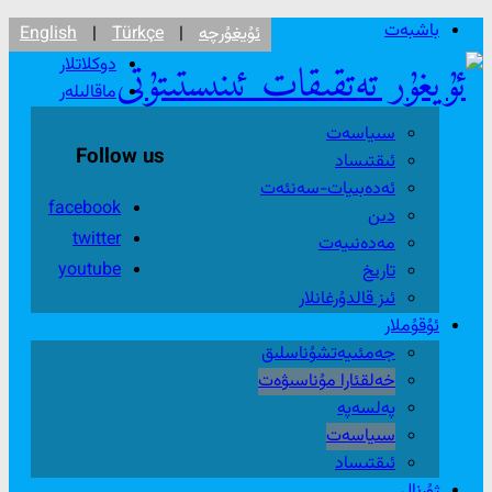
باشبەت
ئۇيغۇرچە
|
Türkçe
|
English
دوكلاتلار
ماقالىلەر
سىياسەت
Follow us
ئىقتىساد
ئەدەبىيات-سەنئەت
facebook
دىن
twitter
مەدەنىيەت
youtube
تارىخ
ئىز قالدۇرغانلار
ئۇقۇملار
جەمئىيەتشۇناسلىق
خەلقئارا مۇناسىۋەت
پەلسەپە
سىياسەت
ئىقتىساد
ژۇرنال