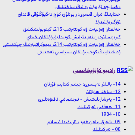
«خىتايچە تۇرمۇش» نىڭ ساختىلىقى
خىتاينىڭ ئىران قىمىرى: رايونلۇق كۈچ تەڭپۇڭلۇقى قانداق
ئۆزگىرىۋاتىدۇ؟
خەلقئارا ۋەزىيەت ۋە كۈنتەرتىپ 215: گېئوپولىتىكىلىق
كىرىزىسلاردىن نەپ ئېلىش كويىدا يۈرۈۋاتقان خىتاي
خەلقئارا ۋەزىيەت ۋە كۈنتەرتىپ 214: دېموكراتىيەنىڭ چېكىنىشى
ۋە خىتاينىڭ كۈچىيىۋاتقان سىياسىي تەھدىتى
رادىيو كۇتۇپخانىسى
14- بالىلار تەپسىرى: جېنىم كىتابىم قۇرئان
13- ﺳﺎﺧﺘﺎ ﮪﺎﻳﺎﺗﻼﺭ
12- ﻳﻪﺭﺷﺎﺭﯨﻠﯩﺸﯩﺶ - ﺋﯩﺠﺘﯩﻤﺎﺋﯩﻲ ﺋﺎﻗﯩﯟﻩﺗﻠﯩﺮﻯ
11- ﮪﻪﻗﻘﯩﻲ ﺋﻪﺭﻛﯩﻨﻠﯩﻚ
10- 1984
09- شەرق بىلەن غەرب ئارلىقىدا ئىسلام
08 - ﺋﻪﺭﻛﯩﻨﻠﯩﻚ