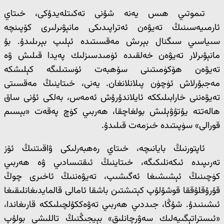
تىموتىي ھىس يەنە شۇنى تەكىتلەيدۇكى، خىتاي
ئارمىيەسىنىڭ تەيۋەن ئەتراپىدىكى مانېۋىرلىرى كۆپىنچە
سىياسىي سىگنال بېرىش مەقسىتىدە ئېلىپ بېرىلىدۇ. بۇ
مانېۋىرلار تەيۋەن خەلقىدە ئۈمىدسىزلىك پەيدا قىلىش ۋە
تەيۋەن ھۆكۈمىتىنى سۆھبەت ئۈستىلىگە كېلىشكە
مەجبۇرلاش ئۈچۈن پىلانلانغان. يەنى، خىتاينىڭ مەقسىتى
تەيۋەننى خارابىلىككە ئايلاندۇرۇش ئەمەس، بەلكى ئۇنى ساق
ھالەتتە يۇتۇۋېلىش بولغاچقا، ھەربىي كۈچ پەقەت «بېسىم
قورالى» سۈپىتىدە خىزمەت قىلىدۇ.
ئاپتورنىڭ بايانىچە، خىتاي رەھبەرلىكى ۋاقىتنىڭ ئۆز
تەرىپىدە ئىكەنلىكىگە، خىتاينىڭ ئىقتىسادىي ۋە ھەربىي
كۈچىنىڭ ئېشىشىغا ئەگىشىپ، تەيۋەننىڭ ئاخىرى چوڭ
قۇرۇقلۇققا قوشۇلۇپ كېتىشتىن باشقا ئامالى قالمايدىغانلىقىغا
ئىشىنىدۇ. شۇڭا، جىددىي ھەربىي تەۋەككۇلچىلىككە قارىغاندا،
«ئىستراتېگىيەلىك سەۋرچانلىق» بېيجىڭنىڭ تاللىشى بولۇپ