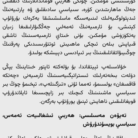
كۆرسىتىشى مۇمكىن. چۈنكى ھەربىي قوماندانلارنىڭ دىققىتى
جەڭ ماھارىتىدىن كۆرە، سىياسىي سادىقلىق ۋە پارتىيەنىڭ
ئىدېئولوگىيەلىك لىنىيەسىگە ماسلىشىشقا بەكرەك بۇرۇلۇپ
كېتىشى، بۇ ئارمىيەنىڭ ئەمەلىي جەڭگىۋارلىقىغا زىيان
يەتكۈزۈشى مۇمكىن. بۇنى خىتاي ئارمىيەسىنىڭ تاشقى
قىياپىتى بىلەن ئىچكى ماھىيىتى ئوتتۇرىسىدىكى پەرقنىڭ
چوڭىيىۋاتقانلىقىنىڭ بىر ئىپادىسى دېيىشكە بولىدۇ.
خۇلاسىلەپ ئېيتقاندا، بۇ بۆلەكتە ئاپتور خىتاينىڭ يېڭى
دۆلەت بىخەتەرلىك ئىستراتېگىيەسىنىڭ ئارمىيەنى «چەتكە
قاقمىغان» بولسىمۇ، ئەمما ئۇنى «تىزگىنلەپ»، تېخىمۇ چوڭ بىر
سىياسىي ماشىنىنىڭ كىچىك بىر زاپچىسىغا ئايلاندۇرۇپ
قويغانلىقىنى ناھايىتى ئېنىق يورۇتۇپ بەرگەن.
تەيۋەن مەسىلىسى: ھەربىي ئىشغالىيەت ئەمەس،
سىياسىي بويسۇندۇرۇش