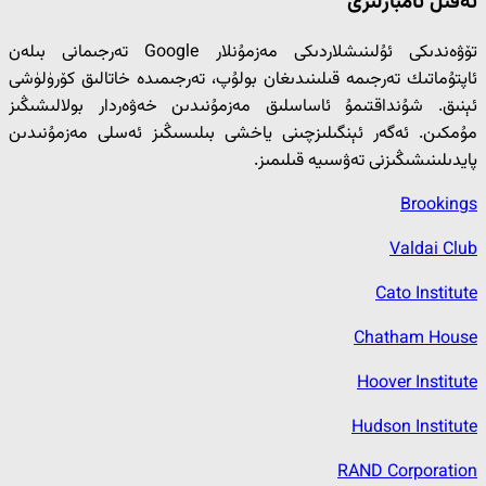
ئەقىل ئامبارلىرى
تۆۋەندىكى ئۇلىنىشلاردىكى مەزمۇنلار Google تەرجىمانى بىلەن
ئاپتۇماتىك تەرجىمە قىلىنىدىغان بولۇپ، تەرجىمىدە خاتالىق كۆرۈلۈشى
ئېنىق. شۇنداقتىمۇ ئاساسلىق مەزمۇنىدىن خەۋەردار بولالىشىڭىز
مۇمكىن. ئەگەر ئېنگىلىزچىنى ياخشى بىلىسىڭىز ئەسلى مەزمۇنىدىن
پايدىلىنىشىڭىزنى تەۋسىيە قىلىمىز.
Brookings
Valdai Club
Cato Institute
Chatham House
Hoover Institute
Hudson Institute
RAND Corporation