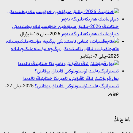
خىتاينىڭ 2026-يىللىق مىيۇنخېن خەۋپسىزلىك يىغىنىدىكى
دىپلوماتىك ھەرىكەتلىرىگە نەزەر
2026-يىلى 15-فېۋرال
«تەرەققىيات» نىقابى ئاستىدىكى يېڭىچە مۇستەملىكىچىلىك:
2025-يىلى 7-دېكابىر
يول قويۇشلار نىڭ ئاقىۋىتى: ئامېرىكا خىتاينىڭ ئالدىدا
ئىستراتېگىيەلىك ئۈستۈنلۈكنى قانداق يوقاتتى؟
2025-يىلى 27-
نويابىر
باھا يېزىڭ