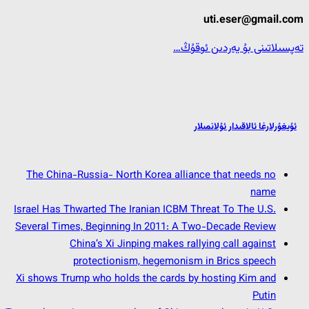
uti.eser@gmail.com
تەپسىلاتىنى بۇ يەردىن ئوقۇڭ…
ئۇيغۇرلارغا ئالاقىدار ئۇلانمىلار
The China-Russia- North Korea alliance that needs no
name
Israel Has Thwarted The Iranian ICBM Threat To The U.S.
Several Times, Beginning In 2011: A Two-Decade Review
China’s Xi Jinping makes rallying call against
protectionism, hegemonism in Brics speech
Xi shows Trump who holds the cards by hosting Kim and
Putin