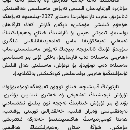
ماقالىنىڭ ئەڭ جەلپ قىلارلىق ۋە بەلكىم ئەڭ كۆپ
مۇنازىرە قوزغايدىغان قىسمى تەيۋەن مەسىلىسى ھەققىدىكى
ئانالىزدۇر. غەرب تاراتقۇلىرىدا «خىتاي 2027-يىلىغىچە تەيۋەنگە
ھۇجۇم قىلىشى مۇمكىن» دېگەن قاراش كەڭ تارقالغان
بولسىمۇ، تىموتىي ھېس بۇ قاراشنىڭ خىتاي رەھبەرلىكىنىڭ
ئەمەلىي تەپەككۇرىغا ماس كەلمەيدىغانلىقىنى ئىلگىرى
سۈرىدۇ. ئۇنىڭ ئانالىزىچە، بېيجىڭ تەيۋەن مەسىلىسىنى ساپ
«ھەربىي مەسىلە» دەپ قارىمايدۇ، بەلكى ئۇنى بىر «سىياسىي
مەسىلە» دەپ تونۇيدۇ. بۇ تونۇش، مەسىلىنى ھەل قىلىش
ئۇسۇلىنىڭمۇ ھەربىي بولماسلىقى كېرەكلىكىنى بەلگىلەيدۇ.
ئاپتورنىڭ قارىشىچە، خىتاي ئۈچۈن تەيۋەنگە ئومۇميۈزلۈك
ئۇرۇش ئېچىشنىڭ تەننەرخى ۋە خەتىرى ئىنتايىن يۇقىرى.
بۇنداق بىر ئۇرۇش خىتاينىڭ نەچچە ئون يىللىق ئىقتىسادىي
تەرەققىياتىنى ۋەيران قىلىپ، خەلقئارالىق ئورنىنى يوقىتىپ،
ھەتتا كومپارتىيەنىڭ ھاكىمىيىتىنىمۇ خەتەرگە ئىتتىرىشى
مۇمكىن. شۇڭا، خىتاي رەھبەرلىكىنىڭ ھەقىقىي