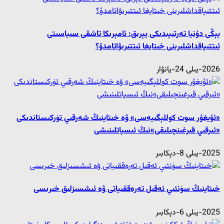
يېڭى دۇنيا تەرتىپىدىكى يېرىق: ئامېرىكا تاشقى سىياسىتى
ئىتتىپاقداشلىرىنى خىتايغا ئىتتىرىۋاتامدۇ؟
2026-يىلى 24-يانۋار
«ئۇيغۇر سوت كوللېگىيەسى» ۋە خىتاينىڭ شەرقىي تۈركىستاندىكى
«ئىرقىي قىرغىنچىلىقى»نىڭ ئىسپاتلىنىشى
2025-يىلى 8-دېكابىر
خىتاينىڭ سۈنئىي ئەقىل تەرەققىياتى ۋە ئىشسىزلىق خىرىسى
2025-يىلى 6-دېكابىر