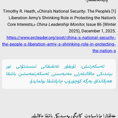
پايدىلانمىلار:
[1] Timothy R. Heath, «China’s National Security: The People’s
Liberation Army’s Shrinking Role in Protecting the Nation’s
Core Interests,»
China Leadership Monitor
, Issue 86 (Winter
2025), December 1, 2025.
https://www.prcleader.org/post/china-s-national-security-
the-people-s-liberation-army-s-shrinking-role-in-protecting-
the-nation-s
ئەسكەرتىش: ئۇيغۇر تەتقىقاتى ئىنستىتۇتى تور
بېتىدىكى ماقالىلەرنى مەنبەسىنى ئەسكەرتمەستىن باشقا
ھەرقانداق يەرگە كۆچۈرۈپ چاپلاشقا بولمايدۇ.
خەلقئارا مۇناسىۋەت كاتېگورىيەسىدىكى باشقا ماقالىلەر