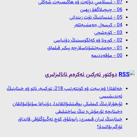
07 - ئىسلامىي دۆلەت ۋە ھاكىمىيەت شەكلى
06 - چېچىلاڭغۇ زېھىن
05 - ئىنساننىڭ تۆت زىندانى
04 - كېسەل جەمئىيەتلەر
03 - كۆرەشچى
02 - كورونا ۋە كەلگۈسىنىڭ دۇنياسى
01 - جەمئىيەتشۇناسلارچە پىكىر قىلماق
00 - مۇقەددىمە
دوكتور ئەركىن ئەكرەم ئانالىزلىرى
خەلقئارا ۋەزىيەت ۋە كۈنتەرتىپ 218: تۈركىيە، ناتو ۋە خىتاينىڭ
ئەندىشىسى
ئۇيغۇرلارنىڭ كىملىكى يوقىتىلىۋاتقاندا، دۇنياغا سۇنۇلىۋاتقان
«خىتايچە تۇرمۇش» نىڭ ساختىلىقى
خىتاينىڭ ئىران قىمىرى: رايونلۇق كۈچ تەڭپۇڭلۇقى قانداق
ئۆزگىرىۋاتىدۇ؟