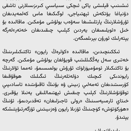
ئىشىنىپ قېلىشى ياكى ئىچكى سىياسىي كىرىزىسلارنى تاشقى
دۇنياغا يۆتكەش ئېھتىياجى، لوگىكىغا ماس كەلمەيدىغان
ئۇرۇشلارنىڭ پارتلىشىغا سەۋەب بولۇشى مۇمكىن. ماقالىدە بۇ
خىل «ئويلىمىغان يەردىن كېلىپ چىقىدىغان خەتەر»لەرگە
يېتەرلىك ئورۇن بېرىلمىگەن.
ئىككىنچىدىن، ماقالىدە «كۈلرەڭ رايون» تاكتىكىلىرىنىڭ
خەتىرى سەل يەڭگىللىتىپ قويۇلغان بولۇشى مۇمكىن. گەرچە
بۇ تاكتىكىلار ئومۇميۈزلۈك ئۇرۇش بولمىسىمۇ، ئەمما ئۇلارنىڭ
رايوندىكى كىچىك دۆلەتلەرنىڭ ئىگىلىك ھوقۇقىغا
كۆرسىتىدىغان ئەمەلىي زىيىنى ۋە بۇنىڭ ئاقىۋىتىدە تاسادىپىي
توقۇنۇشلارنىڭ كېلىپ چىقىش ئېھتىماللىقى يەنىلا يۇقىرى.
خىتاي ئارمىيەسىنىڭ «رولى ئاجىزلىغان» تەقدىردىمۇ، ئۇنىڭ
«ھۈركۈتۈش» كۈچىنىڭ ئۆزىلا رايون ۋەزىيىتىنى ئۆزگەرتىۋېتىشكە
يېتىدۇ.