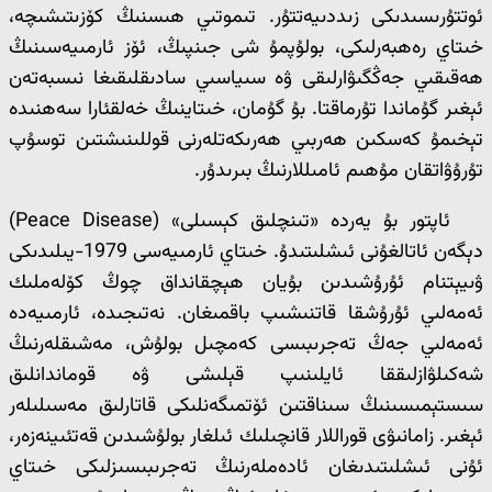
ئوتتۇرىسىدىكى زىددىيەتتۇر. تىموتىي ھىسنىڭ كۆزىتىشىچە،
خىتاي رەھبەرلىكى، بولۇپمۇ شى جىنپىڭ، ئۆز ئارمىيەسىنىڭ
ھەقىقىي جەڭگىۋارلىقى ۋە سىياسىي سادىقلىقىغا نىسبەتەن
ئېغىر گۇماندا تۇرماقتا. بۇ گۇمان، خىتاينىڭ خەلقئارا سەھنىدە
تېخىمۇ كەسكىن ھەربىي ھەرىكەتلەرنى قوللىنىشتىن توسۇپ
تۇرۇۋاتقان مۇھىم ئامىللارنىڭ بىرىدۇر.
ئاپتور بۇ يەردە «تىنچلىق كېسىلى» (Peace Disease)
دېگەن ئاتالغۇنى ئىشلىتىدۇ. خىتاي ئارمىيەسى 1979-يىلىدىكى
ۋىيېتنام ئۇرۇشىدىن بۇيان ھېچقانداق چوڭ كۆلەملىك
ئەمەلىي ئۇرۇشقا قاتنىشىپ باقمىغان. نەتىجىدە، ئارمىيەدە
ئەمەلىي جەڭ تەجرىبىسى كەمچىل بولۇش، مەشىقلەرنىڭ
شەكىلۋازلىققا ئايلىنىپ قېلىشى ۋە قوماندانلىق
سىستېمىسىنىڭ سىناقتىن ئۆتمىگەنلىكى قاتارلىق مەسىلىلەر
ئېغىر. زامانىۋى قوراللار قانچىلىك ئىلغار بولۇشىدىن قەتئىينەزەر،
ئۇنى ئىشلىتىدىغان ئادەملەرنىڭ تەجرىبىسىزلىكى خىتاي