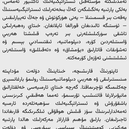
ئەمدىلىكتە مۇستەقىل ئىستراتېگىيەلىك ئاكتىيور ئەمەس،
بەلكى پارتىيە بەلگىلىگەن كەڭ بىخەتەرلىك ئىستراتېگىيەسىنىڭ
پەقەت بىر قىسمىنىلا — يەنى ھۈركۈتۈش ۋە جەڭ تەييارلىقىنى
— ئۈستىگە ئالىدىغان قورالغا ئايلانغان. خىتاي رەھبەرلىكى
تاشقى سۈركىلىشلەرنى بىر تەرەپ قىلىشتا ھەربىي
ۋاسىتىلەردىن كۆرە، دىپلوماتىيە، ئىقتىسادىي بېسىم ۋە
تەشۋىقات قاتارلىق «يۇمشاق» ۋە «ئەقىللىق» ۋاسىتىلەرنى
ئىشلىتىشنى ئەۋزەل كۆرمەكتە.
ئاپتورنىڭ قارىشىچە، خىتاينىڭ دۆلەت مۇداپىئە
مىنىستىرلىقى ۋە ھەربىي دىپلوماتىيەسىنىڭ رولىمۇ بارغانسېرى
چەكلىمىگە ئۇچرىماقتا. گەرچە خىتاي ئارمىيەسى خەلقئارالىق
مانېۋىرلارغا قاتنىشىپ تۇرسىمۇ، ئەمما ھەقىقىي كىرىزىسنى
باشقۇرۇش ۋە ئىستراتېگىيەلىك سۆھبەتلەردە ئارمىيە
ئەمەلدارلىرىنىڭ سۆز قىلىش ھوقۇقى ئىلگىرىكىگە قارىغاندا
ئاجىزلىغان. بارلىق مۇھىم قارارلار مەركەزلىك ھالدا پارتىيە
مەركىزىي كومىتېتىنىڭ سىياسىي بىيۇروسى ۋە دۆلەت