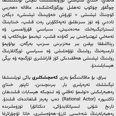
قالماي، خىتاي سىياسىي تۈزۈلمىسىنىڭ ئىچكى لوگىكىسىغا
چوڭقۇر چۆكۈپ تەھلىل يۈرگۈزگەنلىكىدە. ماقالە «ھەربىي
كۈچنىڭ ئېشىشى = ئۇرۇش خەۋپىنىڭ ئېشىشى» دېگەن
ئاددىي ۋە تۈز سىزىقلىق تەپەككۇرنى رەت قىلىپ، خىتاينىڭ
ئىستراتېگىيەلىك مەدەنىيىتى، سىياسىي قۇرۇلمىسى ۋە
ئەمەلىي ئېھتىياجىنى بىر گەۋدە قىلىپ، تېخىمۇ مۇرەككەپ ۋە
رېئاللىققا يېقىن بىر مەنزىرىنى سىزىپ بەرگەن. بولۇپمۇ
ئارمىيەنىڭ رولىنىڭ تۆۋەنلىشى ۋە سىياسىي ئورگانلارنىڭ
رولىنىڭ ئېشىشى ھەققىدىكى كۆز قاراشلىرى ئۆزگىچە ۋە يېڭى
ھېسابلىنىدۇ.
بىراق، بۇ ماقالىنىڭمۇ بەزى
كەمچىلىكلىرى
ياكى ئويلىنىشقا
تېگىشلىك تەرەپلىرى بار. بىرىنچىدىن، ئاپتور خىتاي
رەھبەرلىكىنى «تولىمۇ ئەقلىي ۋە ئىنچىكە ھېسابات قىلىدىغان
ئاكتىيور» (Rational Actor) دەپ پەرەز قىلغاندەك قىلىدۇ.
تارىخ شۇنى ئىسپاتلايدۇكى، دىكتاتۇرا تۈزۈملىرىدە
رەھبەرلەرنىڭ شەخسىي ئارزۇ-ھەۋەسلىرى، خاتا ئۇچۇرلارغا