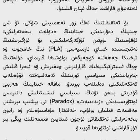
بىۋاسىتە ئۇرۇش خەۋپىنى كەلتۈرۈپ چىقىرىدۇ» دېگەن
ئەنئەنىۋى قاراشقا جەڭ ئېلان قىلىدۇ.
بۇ تەتقىقاتنىڭ ئەڭ زور ئەھمىيىتى شۇكى، ئۇ شى
جىنپىڭ دەۋرىدىكى خىتاينىڭ «دۆلەت بىخەتەرلىكى»
ئۇقۇمىنىڭ تۈپتىن ئۆزگەرگەنلىكىنى، بۇ ئۆزگىرىشنىڭ
نەتىجىسىدە خىتاي ئارمىيەسى (PLA) نىڭ خامچوت ۋە
تېخنىكا جەھەتتە كۈچەيگەن بولۇشىغا قارىماي، دۆلەتنىڭ
چوڭ ئىستراتېگىيەلىك قارارلىرىنى چىقىرىش ۋە ئىجرا قىلىش
جەريانىدىكى سىياسىي ئورنىنىڭ ئەمەلىيەتتە تۆۋەنلەپ
كەتكەنلىكىنى دەلىللەپ بېرىدۇ. ماقالە خىتاينىڭ ھەربىي
قۇدرىتى بىلەن ئۇنىڭ سىياسىي ئىشلىتىلىش دائىرىسى
ئوتتۇرىسىدىكى «زىددىيەت» (Paradox) نى يېشىپ بېرىشنى
مەقسەت قىلغان بولۇپ، خەلقئارا مۇناسىۋەتلەر ۋە رايون
بىخەتەرلىكى تەتقىقاتى ئۈچۈن ئىنتايىن قىممەتلىك يېڭى بىر
كۆز قاراشنى ئوتتۇرىغا قويىدۇ.