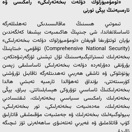
«ئومۇميۈزلۈك دۆلەت بىخەتەرلىكى» رامكىسى ۋە
ئارمىيەنىڭ يېڭى ئورنى
تىموتىي ھىسنىڭ ماقالىسىدىكى تەھلىللەرگە
ئاساسلانغاندا، شى جىنپىڭ ھاكىمىيەت بېشىغا كەلگەندىن
بۇيان ئوتتۇرىغا قويغان «ئومۇميۈزلۈك دۆلەت بىخەتەرلىكى»
(Comprehensive National Security) ئۇقۇمى، خىتاينىڭ
بىخەتەرلىك ئىستراتېگىيەسىنىڭ ئۇل تېشىنى ئۆزگەرتىۋەتكەن.
بۇرۇنقى دەۋرلەردە دۆلەت بىخەتەرلىكى ئاساسلىقى زېمىن
پۈتۈنلۈكى ۋە تاشقى ھەربىي تەھدىتلەرگە تاقابىل تۇرۇشنى
كۆرسىتەتتى، بۇنداق ئەھۋالدا ئارمىيە تەبىئىي ھالدا
بىخەتەرلىكنىڭ ئاساسىي تۈۋرۈكى ھېسابلىناتتى. بىراق، يېڭى
بىخەتەرلىك رامكىسى سىياسىي بىخەتەرلىك، ئىقتىسادىي
بىخەتەرلىك، مەدەنىيەت بىخەتەرلىكى، تور بىخەتەرلىكى،
بىيولوگىيەلىك بىخەتەرلىك ۋە جەمئىيەت مۇقىملىقى قاتارلىق
كۆپ قاتلاملىق ۋە غەيرىي ئەنئەنىۋى ساھەلەرنى ئۆز ئىچىگە
ئالىدۇ.