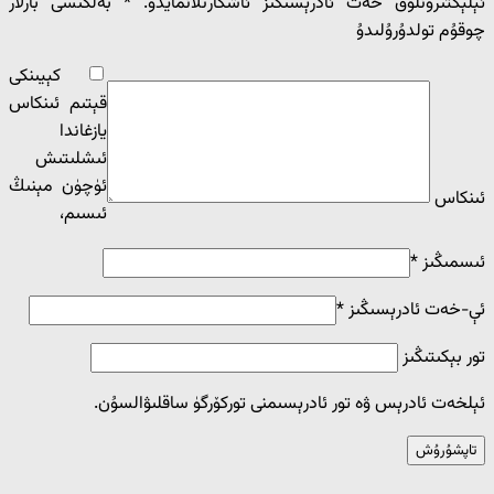
ئېلېكتىرونلۇق خەت ئادرېسىڭىز ئاشكارىلانمايدۇ.
*
بەلگىسى بارلار
چوقۇم تولدۇرۇلىدۇ
كېيىنكى
قېتىم ئىنكاس
يازغاندا
ئ‍ىشلىتىش
ئۈچۈن مېنىڭ
ئىنكاس
ئ‍ىسىم،
ئىسمىڭىز
*
ئې-خەت ئادرېسىڭىز
*
تور بېكىتىڭىز
ئېلخەت ئادرېس ۋە تور ئادرېسىمنى توركۆرگۈ ساقلىۋالسۇن.