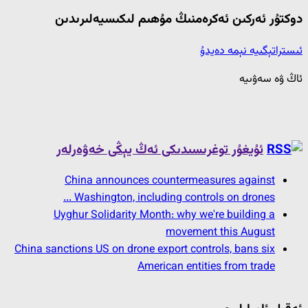
دوكتۇر ئەركىن ئەكرەمنىڭ مۇھىم لىكىسيەلىرىدىن
ئىستراتېگىيە نېمە دەيدۇ
ئاڭ ۋە سەۋىيە
ئۇيغۇر توغرىسىدىكى ئەڭ يېڭى خەۋەرلەر
China announces countermeasures against
Washington, including controls on drones ...
Uyghur Solidarity Month: why we're building a
movement this August
China sanctions US on drone export controls, bans six
American entities from trade