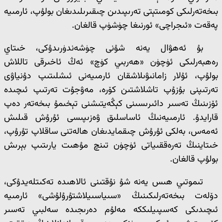
بىخەتەرلىكى كومىتېتى تەرىپىدىن چىقىرىلىدىغان بولۇپ، ئارمىيە
پەقەت «ئىجراچى» ئورنىغا چۈشۈپ قالغان.
بۇ ئەھۋال يەنە شۇنى چۈشەندۈرىدۇكى، خىتاي
رەھبەرلىكى ئۈچۈن «ھەربىي كۈچ» ئەڭ ئاخىرقى تاللاش
بولۇپ، ئۇلار زامانىۋىلاشقان ئارمىيەنى ئىشلىتىپ دۇنياۋى
تەرتىپنى بۇزۇپ تاشلاشتىن كۆرە، مەۋجۇت تەرتىپ ئىچىدە
ئۆزىنىڭ تەسىر دائىرىسىنى كېڭەيتىشنى تېخىمۇ بىخەتەر دەپ
قارايدۇ. ئارمىيەنىڭ ئاساسلىق ۋەزىپىسى ئۇرۇش قىلىش
ئەمەس، بەلكى ئۇرۇش چىقمايدىغان ھالەتنى ساقلاپ تۇرۇپ،
خىتاينىڭ تەرەققىياتى ئۈچۈن تىنچ مۇھىت يارىتىپ بېرىش
بولۇپ قالغان.
تىموتىي ھىس يەنە شۇ نۇقتىنى ئالاھىدە تەكىتلەيدۇكى،
دۆلەت بىخەتەرلىكىنىڭ «سىياسىيلاشتۇرۇلۇشى» ئارمىيە
ئىچىدىكى كەسپىيلىككە مەلۇم دەرىجىدە سەلبىي تەسىر