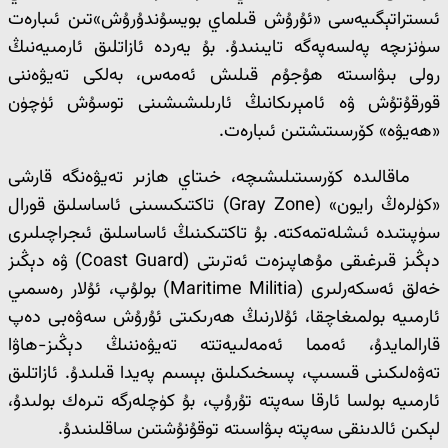
ئىستراتېگىيەسى «ئۇرۇش قىلماي بويسۇندۇرۇش»تىن ئىبارەت
سۈنزىچە پەلسەپەگە تايىنىدۇ. بۇ يەردە ئازاتلىق ئارمىيەنىڭ
رولى بىۋاسىتە ھۇجۇم قىلىش ئەمەس، بەلكى تەيۋەننى
قورقۇتۇش ۋە ئامېرىكانىڭ ئارىلىشىشىنى توسۇش ئۈچۈن
«ھەيۋە» كۆرسىتىشتىن ئىبارەت.
ماقالىدە كۆرسىتىلىشىچە، خىتاي ھازىر تەيۋەنگە قارشى
«كۈلرەڭ رايون» (Gray Zone) تاكتىكىسىنى ئاساسلىق قورال
سۈپىتىدە ئىشلەتمەكتە. بۇ تاكتىكىنىڭ ئاساسلىق ئىجراچىلىرى
دېڭىز قىرغىقى مۇھاپىزەت ئەترىتى (Coast Guard) ۋە دېڭىز
خەلق ئەسكەرلىرى (Maritime Militia) بولۇپ، ئۇلار رەسمىي
ئارمىيە بولمىغاچقا، ئۇلارنىڭ ھەرىكىتى ئۇرۇش سەۋەبى دەپ
قارالمايدۇ، ئەمما ئەمەلىيەتتە تەيۋەننىڭ دېڭىز-ھاۋا
تەۋەلىكىنى قىسىپ، پىسخىكىلىق بېسىم پەيدا قىلىدۇ. ئازاتلىق
ئارمىيە بولسا ئارقا سەپتە تۇرۇپ، بۇ كۈچلەرگە تىرەك بولىدۇ،
لېكىن ئالدىنقى سەپتە بىۋاسىتە توقۇنۇشتىن ساقلىنىدۇ.