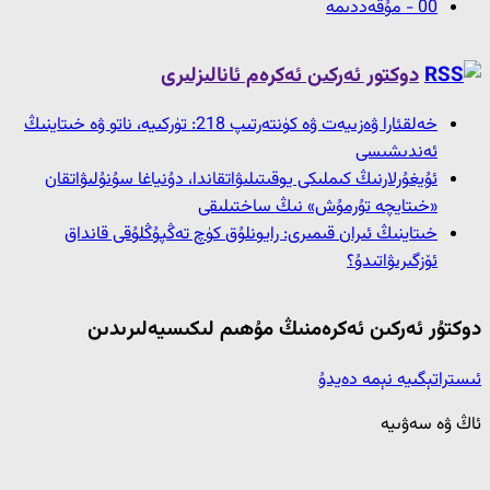
00 - مۇقەددىمە
دوكتور ئەركىن ئەكرەم ئانالىزلىرى
خەلقئارا ۋەزىيەت ۋە كۈنتەرتىپ 218: تۈركىيە، ناتو ۋە خىتاينىڭ
ئەندىشىسى
ئۇيغۇرلارنىڭ كىملىكى يوقىتىلىۋاتقاندا، دۇنياغا سۇنۇلىۋاتقان
«خىتايچە تۇرمۇش» نىڭ ساختىلىقى
خىتاينىڭ ئىران قىمىرى: رايونلۇق كۈچ تەڭپۇڭلۇقى قانداق
ئۆزگىرىۋاتىدۇ؟
دوكتۇر ئەركىن ئەكرەمنىڭ مۇھىم لىكىسيەلىرىدىن
ئىستراتېگىيە نېمە دەيدۇ
ئاڭ ۋە سەۋىيە