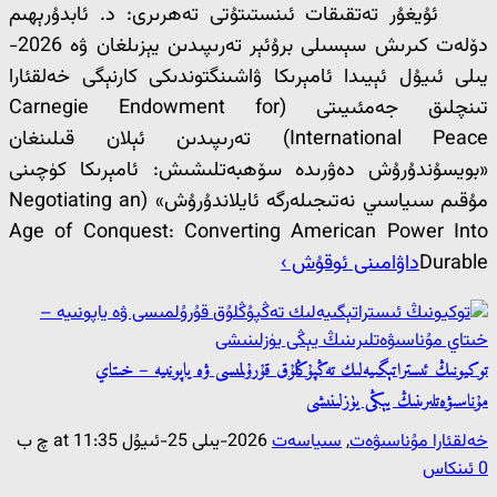
ئۇيغۇر تەتقىقات ئىنستىتۇتى تەھرىرى: د. ئابدۇرېھىم
دۆلەت كىرىش سېسىلى برۇئېر تەرىپىدىن يېزىلغان ۋە 2026-
يىلى ئىيۇل ئېيىدا ئامېرىكا ۋاشىنگتوندىكى كارنېگى خەلقئارا
تىنچلىق جەمئىيىتى (Carnegie Endowment for
International Peace) تەرىپىدىن ئېلان قىلىنغان
«بويسۇندۇرۇش دەۋرىدە سۆھبەتلىشىش: ئامېرىكا كۈچىنى
مۇقىم سىياسىي نەتىجىلەرگە ئايلاندۇرۇش» (Negotiating an
Age of Conquest: Converting American Power Into
Durable
داۋامىنى ئوقۇش ›
توكيونىڭ ئىستراتېگىيەلىك تەڭپۇڭلۇق قۇرۇلمىسى ۋە ياپونىيە – خىتاي
مۇناسىۋەتلىرىنىڭ يېڭى يۈزلىنىشى
خەلقئارا مۇناسىۋەت
,
سىياسەت
2026-يىلى 25-ئىيۇل at 11:35 چ ب
0 ئىنكاس