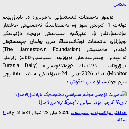
ئىنكاس
ئۇيغۇر تەتقىقات ئىنستىتۇتى تەھرىرى: د. ئابدۇرېھىم
دۆلەت 1. كىرىش سۆز ۋە تەتقىقاتنىڭ ئەھمىيىتى خەلقئارا
مۇناسىۋەتلەر ۋە ئېنېرگىيە سىياسىتى بويىچە دۇنيادىكى
نوپۇزلۇق تەتقىقات ئورگانلىرىنىڭ بىرى بولغان جېمىستوۋن
فوندى جەمئىيىتى (The Jamestown Foundation)
تەرىپىدىن چىقىرىلىدىغان نوپۇزلۇق سىياسىي-ئانالىز ژۇرنىلى
«ياۋروئاسىيا كۈندىلىك كۆزەتكۈچىسى» (Eurasia Daily
Monitor) نىڭ 2026-يىلى 24-ئىيۇلدىكى سانىدا ئانالىزچى
سېم جونېس
داۋامىنى ئوقۇش ›
ئامېرىكا كۈچىنى مۇقىم سىياسىي نەتىجىلەرگە ئايلاندۇرالامدۇ؟
خەلقئارا مۇناسىۋەت
,
سىياسەت
2026-يىلى 28-ئىيۇل at 5:31 چ ك
0
ئىنكاس