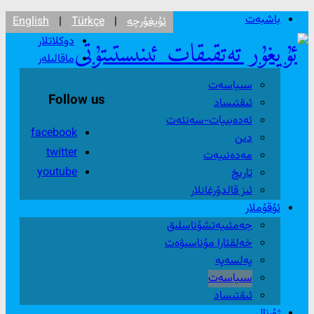
باشبەت
ئۇيغۇرچە
|
Türkçe
|
English
دوكلاتلار
ماقالىلەر
سىياسەت
Follow us
ئىقتىساد
ئەدەبىيات-سەنئەت
facebook
دىن
twitter
مەدەنىيەت
youtube
تارىخ
ئىز قالدۇرغانلار
ئۇقۇملار
جەمئىيەتشۇناسلىق
خەلقئارا مۇناسىۋەت
پەلسەپە
سىياسەت
ئىقتىساد
ژۇرنال