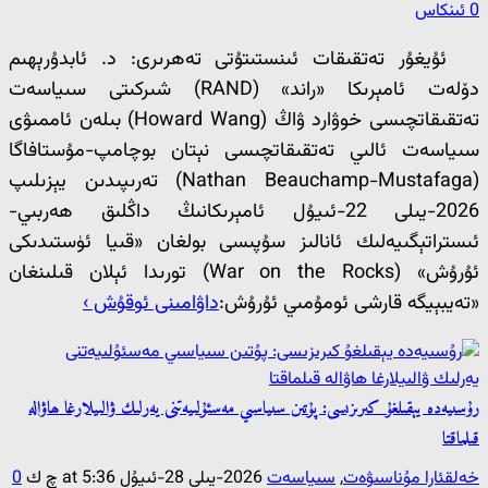
0 ئىنكاس
ئۇيغۇر تەتقىقات ئىنستىتۇتى تەھرىرى: د. ئابدۇرېھىم
دۆلەت ئامېرىكا «راند» (RAND) شىركىتى سىياسەت
تەتقىقاتچىسى خوۋارد ۋاڭ (Howard Wang) بىلەن ئاممىۋى
سىياسەت ئالىي تەتقىقاتچىسى نېتان بوچامپ-مۇستافاگا
(Nathan Beauchamp-Mustafaga) تەرىپىدىن يېزىلىپ
2026-يىلى 22-ئىيۇل ئامېرىكانىڭ داڭلىق ھەربىي-
ئىستراتېگىيەلىك ئانالىز سۇپىسى بولغان «قىيا ئۈستىدىكى
ئۇرۇش» (War on the Rocks) تورىدا ئېلان قىلىنغان
«تەيبېيگە قارشى ئومۇمىي ئۇرۇش:
داۋامىنى ئوقۇش ›
رۇسىيەدە يېقىلغۇ كىرىزىسى: پۇتىن سىياسىي مەسئۇلىيەتنى يەرلىك ۋالىيلارغا ھاۋالە
قىلماقتا
خەلقئارا مۇناسىۋەت
,
سىياسەت
2026-يىلى 28-ئىيۇل at 5:36 چ ك
0