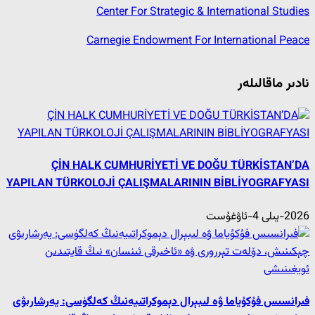
Center For Strategic & International Studies
Carnegie Endowment For International Peace
نادىر ماقالىلەر
ÇİN HALK CUMHURİYETİ VE DOĞU TÜRKİSTAN’DA
YAPILAN TÜRKOLOJİ ÇALIŞMALARININ BİBLİYOGRAFYASI
2026-يىلى 4-ئاۋغۇست
فىرانسىس فۇكۇياما ۋە لىبېرال دېموكراتىيەنىڭ كەلگۈسى: يەرشارىۋى