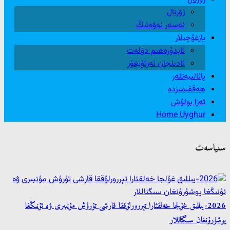
ژۇرنال
ئەسەر ئەۋەتىڭ
يازغۇچىلار
ئابدۇرەھىم دۆلەت
ئادىلجان ئەرئۇيغۇر
پائالىيەتلەر
ھەققىمىزدە
ئەزا بولۇش
Home Uyghur
سىياسەت
2026-يىللىق غۇلجا خەلقئارا تېررورلۇققا قارشى تۇرۇش مۇنبىرى ۋە ئۇنىڭغا
يوشۇرۇنغان سىگناللار