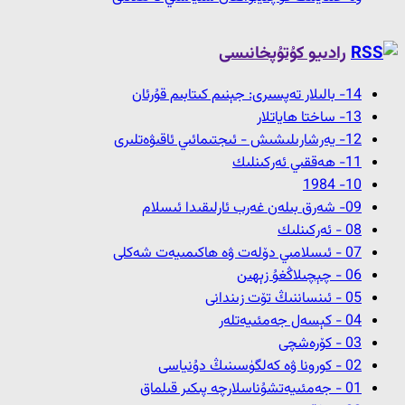
رادىيو كۇتۇپخانىسى
14- بالىلار تەپسىرى: جېنىم كىتابىم قۇرئان
13- ﺳﺎﺧﺘﺎ ﮪﺎﻳﺎﺗﻼﺭ
12- ﻳﻪﺭﺷﺎﺭﯨﻠﯩﺸﯩﺶ - ﺋﯩﺠﺘﯩﻤﺎﺋﯩﻲ ﺋﺎﻗﯩﯟﻩﺗﻠﯩﺮﻯ
11- ﮪﻪﻗﻘﯩﻲ ﺋﻪﺭﻛﯩﻨﻠﯩﻚ
10- 1984
09- شەرق بىلەن غەرب ئارلىقىدا ئىسلام
08 - ﺋﻪﺭﻛﯩﻨﻠﯩﻚ
07 - ئىسلامىي دۆلەت ۋە ھاكىمىيەت شەكلى
06 - چېچىلاڭغۇ زېھىن
05 - ئىنساننىڭ تۆت زىندانى
04 - كېسەل جەمئىيەتلەر
03 - كۆرەشچى
02 - كورونا ۋە كەلگۈسىنىڭ دۇنياسى
01 - جەمئىيەتشۇناسلارچە پىكىر قىلماق