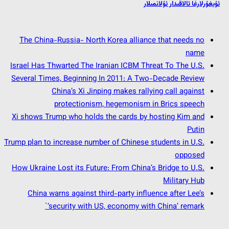
ئۇيغۇرلارغا ئالاقىدار ئۇلانمىلار
The China-Russia- North Korea alliance that needs no
name
Israel Has Thwarted The Iranian ICBM Threat To The U.S.
Several Times, Beginning In 2011: A Two-Decade Review
China’s Xi Jinping makes rallying call against
protectionism, hegemonism in Brics speech
Xi shows Trump who holds the cards by hosting Kim and
Putin
Trump plan to increase number of Chinese students in U.S.
opposed
How Ukraine Lost its Future: From China’s Bridge to U.S.
Military Hub
China warns against third-party influence after Lee’s
‘security with US, economy with China’ remark`