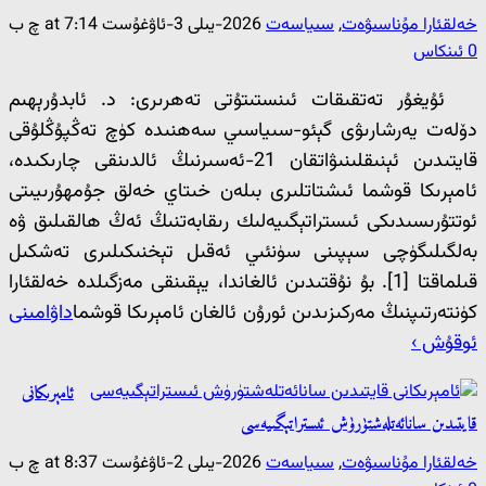
خەلقئارا مۇناسىۋەت
,
سىياسەت
2026-يىلى 3-ئاۋغۇست at 7:14 چ ب
0 ئىنكاس
ئۇيغۇر تەتقىقات ئىنستىتۇتى تەھرىرى: د. ئابدۇرېھىم
دۆلەت يەرشارىۋى گېئو-سىياسىي سەھنىدە كۈچ تەڭپۇڭلۇقى
قايتىدىن ئېنىقلىنىۋاتقان 21-ئەسىرنىڭ ئالدىنقى چارىكىدە،
ئامېرىكا قوشما ئىشتاتلىرى بىلەن خىتاي خەلق جۇمھۇرىيىتى
ئوتتۇرىسىدىكى ئىستراتېگىيەلىك رىقابەتنىڭ ئەڭ ھالقىلىق ۋە
بەلگىلىگۈچى سېپىنى سۈنئىي ئەقىل تېخنىكىلىرى تەشكىل
قىلماقتا [1]. بۇ نۇقتىدىن ئالغاندا، يېقىنقى مەزگىلدە خەلقئارا
كۈنتەرتىپنىڭ مەركىزىدىن ئورۇن ئالغان ئامېرىكا قوشما
داۋامىنى
ئوقۇش ›
ئامېرىكانى
قايتىدىن سانائەتلەشتۈرۈش ئىستراتېگىيەسى
خەلقئارا مۇناسىۋەت
,
سىياسەت
2026-يىلى 2-ئاۋغۇست at 8:37 چ ب