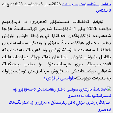
خەلقئارا مۇناسىۋەت
,
سىياسەت
2026-يىلى 5-ئاۋغۇست at 6:23 چ ك
0 ئىنكاس
ئۇيغۇر تەتقىقات ئىنستىتۇتى تەھرىرى: د. ئابدۇرېھىم
دۆلەت 2026-يىلى 4-ئاۋغۇستتا شەرقىي تۈركىستاننىڭ غۇلجا
شەھىرىدە ئۆتكۈزۈلگەن خەلقئارا تېررورلۇققا قارشى تۇرۇش
يىغىنى، خىتاي ھۆكۈمىتىنىڭ مەزكۇر رايوندىكى سىياسەتلىرىنى
خەلقئارا سەھنىدە قانۇنلاشتۇرۇش ۋە غەربنىڭ تەنقىدلىرىگە
تاقابىل تۇرۇش ئۈچۈن تاشلىغان ئەڭ چوڭ دىپلوماتىيەلىك
قەدەملىرىنىڭ بىرى ھېسابلىنىدۇ¹. بۇ يىغىن بېيجىڭنىڭ
شەرقىي تۈركىستاندىكى باستۇرۇش مېخانىزمىنى ئومۇمىيۈزلۈك
جەمئىيەت تۈزۈمىگە
داۋامىنى ئوقۇش ›
خىتاينىڭ يەرشارى سۈنئىي ئەقىل رىقابىتىدىكى تەسەۋۋۇرى ۋە ئىستراتېگىيەلىك
قەدەملىرى