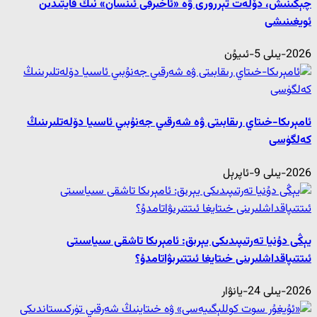
چېكىنىش، دۆلەت تېررورى ۋە «ئاخىرقى ئىنسان» نىڭ قايتىدىن
ئويغىنىشى
2026-يىلى 5-ئىيۇن
ئامېرىكا-خىتاي رىقابىتى ۋە شەرقىي جەنۇبىي ئاسىيا دۆلەتلىرىنىڭ
كەلگۈسى
2026-يىلى 9-ئاپرېل
يېڭى دۇنيا تەرتىپىدىكى يېرىق: ئامېرىكا تاشقى سىياسىتى
ئىتتىپاقداشلىرىنى خىتايغا ئىتتىرىۋاتامدۇ؟
2026-يىلى 24-يانۋار