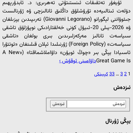
ئۇيغۇر تەتقىقات ئىنستىتۇتى تەھرىرى: د. ئابدۇرېھىم
دۆلەت ئىتالىيەدە تۇرۇشلۇق داڭلىق ئانالىزچى ۋە ژۇرنالىست
جىئوۋاننى لېگورانو (Giovanni Legorano) تەرىپىدىن يېزىلغان
ۋە 2026-يىلى 20-ئىيۇل كۈنى خەلقئارادىكى نوپۇزلۇق تاشقى
سىياسەت ئانالىز مەركەزلىرىدىن بىرى بولغان «تاشقى
سىياسەت» (Foreign Policy) ژۇرنىلىدا ئېلان قىلىنغان «ئوتتۇرا
ئاسىيادا يېڭى بىر «چوڭ ئويۇن» داۋاملاشماقتا» («A New
Great Game Is
داۋامىنى ئوقۇش ›
1
2
3
…
33
كېيىنكى
ئىزدەش
يېڭى ژۇرنال