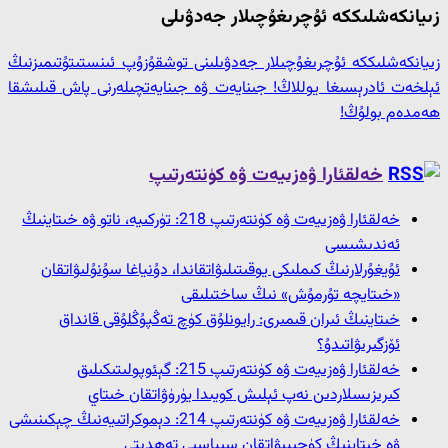
زىيانكەشلىككە ئۇچرىغۇچىلار جەدۋىلى
زىيانكەشلىككە ئۇچرىغۇچىلار جەدۋىلىنى توشقۇزۇپ ئىنستىتۇتىمىزنىڭ
ئېلخەت ئادرېسىغا يوللاڭ! جىنايەت ۋە جىنايەتچىلەرنى پاش قىلىشقا
ھەمدەم بولۇڭ!
خەلقئارا ۋەزىيەت ۋە كۈنتەرتىپ
خەلقئارا ۋەزىيەت ۋە كۈنتەرتىپ 218: تۈركىيە، ناتو ۋە خىتاينىڭ
ئەندىشىسى
ئۇيغۇرلارنىڭ كىملىكى يوقىتىلىۋاتقاندا، دۇنياغا سۇنۇلىۋاتقان
«خىتايچە تۇرمۇش» نىڭ ساختىلىقى
خىتاينىڭ ئىران قىمىرى: رايونلۇق كۈچ تەڭپۇڭلۇقى قانداق
ئۆزگىرىۋاتىدۇ؟
خەلقئارا ۋەزىيەت ۋە كۈنتەرتىپ 215: گېئوپولىتىكىلىق
كىرىزىسلاردىن نەپ ئېلىش كويىدا يۈرۈۋاتقان خىتاي
خەلقئارا ۋەزىيەت ۋە كۈنتەرتىپ 214: دېموكراتىيەنىڭ چېكىنىشى
ۋە خىتاينىڭ كۈچىيىۋاتقان سىياسىي تەھدىتى