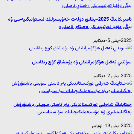
ئامېرىكانىڭ 2025-يىللىق دۆلەت خەۋپسىزلىك ئىستراتېگىيەسى ۋە
يېڭى دۇنيا تەرتىپىدىكى «خىتاي ئامىلى»
2025-يىلى 5-دېكابىر
سۈنئىي ئەقىل ھۆكۈمرانلىقى ۋە يۇمشاق كۈچ رىقابىتى
2025-يىلى 2-دېكابىر
خىتاينىڭ شەرقىي تۈركىستاندىكى يەر ئاستى سۈيىنى باشقۇرۇش
بەلگىلىمىلىرى ۋە مۇستەملىكىچىلىك سۇ سىياسىتى
2025-يىلى 19-نويابىر