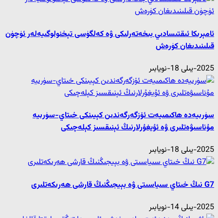
ئامېرىكا ئىقتىسادىي بىخەتەرلىكى ۋە كەلگۈسى تېخنولوگىيەلەر ئۈچۈن
قىلىنىدىغان كۈرەش
2025-يىلى 18-نويابىر
سۈرىيەدە ھاكىمىيەت ئۆزگەرگەندىن كېيىنكى خىتاي-سۈرىيە
مۇناسىۋەتلىرى ۋە ئۇيغۇرلارنىڭ ئېنىقسىز كېلەچىكى
2025-يىلى 18-نويابىر
G7 نىڭ خىتاي سىياسىتى ۋە بېيجىڭنىڭ قارشى ھەرىكەتلىرى
2025-يىلى 14-نويابىر