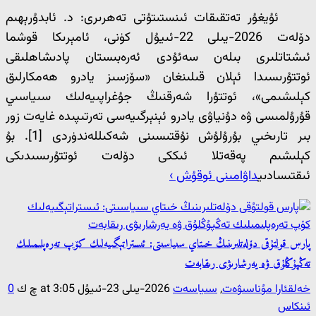
ئۇيغۇر تەتقىقات ئىنستىتۇتى تەھرىرى: د. ئابدۇرېھىم
دۆلەت 2026-يىلى 22-ئىيۇل كۈنى، ئامېرىكا قوشما
ئىشتاتلىرى بىلەن سەئۇدى ئەرەبىستان پادىشاھلىقى
ئوتتۇرىسىدا ئېلان قىلىنغان «سۆزسىز يادرو ھەمكارلىق
كېلىشىمى»، ئوتتۇرا شەرقنىڭ جۇغراپىيەلىك سىياسىي
قۇرۇلمىسى ۋە دۇنياۋى يادرو ئېنېرگىيەسى تەرتىپىدە غايەت زور
بىر تارىخىي بۇرۇلۇش نۇقتىسىنى شەكىللەندۈردى [1]. بۇ
كېلىشىم پەقەتلا ئىككى دۆلەت ئوتتۇرىسىدىكى
ئىقتىسادىي
داۋامىنى ئوقۇش ›
پارس قولتۇقى دۆلەتلىرىنىڭ خىتاي سىياسىتى: ئىستراتېگىيەلىك كۆپ تەرەپلىمىلىك
تەڭپۇڭلۇق ۋە يەرشارىۋى رىقابەت
خەلقئارا مۇناسىۋەت
,
سىياسەت
2026-يىلى 23-ئىيۇل at 3:05 چ ك
0
ئىنكاس