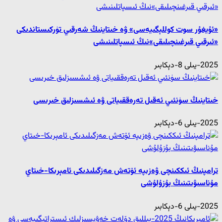
«ئۇيغۇر سوت كوللېگىيەسى» ۋە خىتاينىڭ شەرقىي تۈركىستاندىكى
«ئىرقىي قىرغىنچىلىقى»نىڭ ئىسپاتلىنىشى
2025-يىلى 8-دېكابىر
خىتاينىڭ سۈنئىي ئەقىل تەرەققىياتى ۋە ئىشسىزلىق خىرىسى
2025-يىلى 6-دېكابىر
ترامپنىڭ ئىككىنچى ۋەزىپە ئۆتەش مەزگىلىدىكى ئامېرىكا-خىتاي
مۇناسىۋىتىنىڭ بۇزۇلۇشى
2025-يىلى 6-دېكابىر