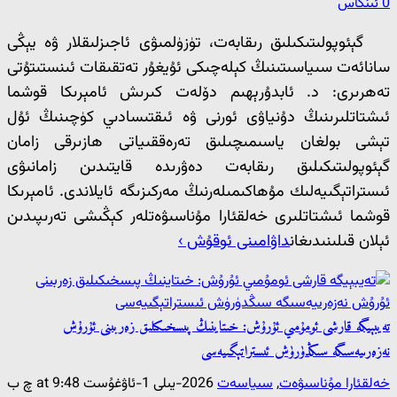
0 ئىنكاس
گېئوپولىتىكىلىق رىقابەت، تۈزۈلمىۋى ئاجىزلىقلار ۋە يېڭى
سانائەت سىياسىتىنىڭ كېلەچىكى ئۇيغۇر تەتقىقات ئىنستىتۇتى
تەھرىرى: د. ئابدۇرېھىم دۆلەت كىرىش ئامېرىكا قوشما
ئىشتاتلىرىنىڭ دۇنياۋى ئورنى ۋە ئىقتىسادىي كۈچىنىڭ ئۇل
تېشى بولغان ياسىمىچىلىق تەرەققىياتى ھازىرقى زامان
گېئوپولىتىكىلىق رىقابەت دەۋرىدە قايتىدىن زامانىۋى
ئىستراتېگىيەلىك مۇھاكىمىلەرنىڭ مەركىزىگە ئايلاندى. ئامېرىكا
قوشما ئىشتاتلىرى خەلقئارا مۇناسىۋەتلەر كېڭىشى تەرىپىدىن
ئېلان قىلىنىدىغان
داۋامىنى ئوقۇش ›
تەيبېيگە قارشى ئومۇمىي ئۇرۇش: خىتاينىڭ پىسخىكىلىق زەربىنى ئۇرۇش
نەزەرىيەسىگە سىڭدۈرۈش ئىستراتېگىيەسى
خەلقئارا مۇناسىۋەت
,
سىياسەت
2026-يىلى 1-ئاۋغۇست at 9:48 چ ب