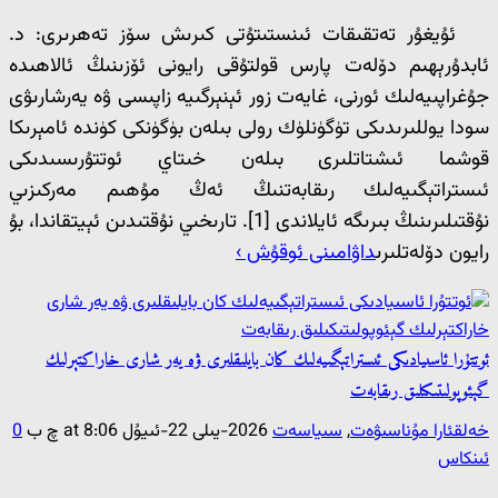
ئۇيغۇر تەتقىقات ئىنستىتۇتى كىرىش سۆز تەھرىرى: د.
ئابدۇرېھىم دۆلەت پارس قولتۇقى رايونى ئۆزىنىڭ ئالاھىدە
جۇغراپىيەلىك ئورنى، غايەت زور ئېنېرگىيە زاپىسى ۋە يەرشارىۋى
سودا يوللىرىدىكى تۈگۈنلۈك رولى بىلەن بۈگۈنكى كۈندە ئامېرىكا
قوشما ئىشتاتلىرى بىلەن خىتاي ئوتتۇرىسىدىكى
ئىستراتېگىيەلىك رىقابەتنىڭ ئەڭ مۇھىم مەركىزىي
نۇقتىلىرىنىڭ بىرىگە ئايلاندى [1]. تارىخىي نۇقتىدىن ئېيتقاندا، بۇ
رايون دۆلەتلىرى
داۋامىنى ئوقۇش ›
ئوتتۇرا ئاسىيادىكى ئىستراتېگىيەلىك كان بايلىقلىرى ۋە يەر شارى خاراكتېرلىك
گېئوپولىتىكىلىق رىقابەت
خەلقئارا مۇناسىۋەت
,
سىياسەت
2026-يىلى 22-ئىيۇل at 8:06 چ ب
0
ئىنكاس