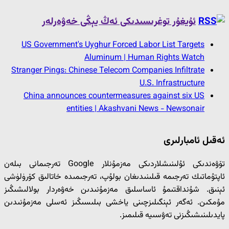
ئۇيغۇر توغرىسىدىكى ئەڭ يېڭى خەۋەرلەر
US Government's Uyghur Forced Labor List Targets
Aluminum | Human Rights Watch
Stranger Pings: Chinese Telecom Companies Infiltrate
U.S. Infrastructure
China announces countermeasures against six US
entities | Akashvani News - Newsonair
ئەقىل ئامبارلىرى
تۆۋەندىكى ئۇلىنىشلاردىكى مەزمۇنلار Google تەرجىمانى بىلەن
ئاپتۇماتىك تەرجىمە قىلىنىدىغان بولۇپ، تەرجىمىدە خاتالىق كۆرۈلۈشى
ئېنىق. شۇنداقتىمۇ ئاساسلىق مەزمۇنىدىن خەۋەردار بولالىشىڭىز
مۇمكىن. ئەگەر ئېنگىلىزچىنى ياخشى بىلىسىڭىز ئەسلى مەزمۇنىدىن
پايدىلىنىشىڭىزنى تەۋسىيە قىلىمىز.