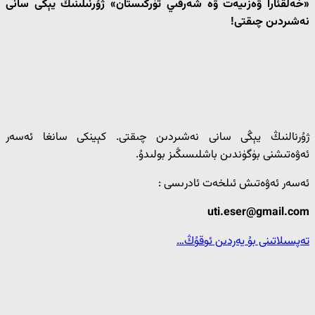
«خەلقئارا ۋەزىيەت ۋە شەرقىي تۈركىستان» ژۇرنىلىنىڭ يېڭى سانى
نەشىردىن چىقتى!
ژۇرنالنىڭ يېڭى سانى نەشىردىن چىقتى. كېينكى سانغا ئەسەر
ئەۋەتىشنى بۈگۈندىن باشلىسىڭىز بولىدۇ.
ئەسەر ئەۋەتىش ئىلخەت ئادرىسى :
uti.eser@gmail.com
تەپسىلاتىنى بۇ يەردىن ئوقۇڭ…