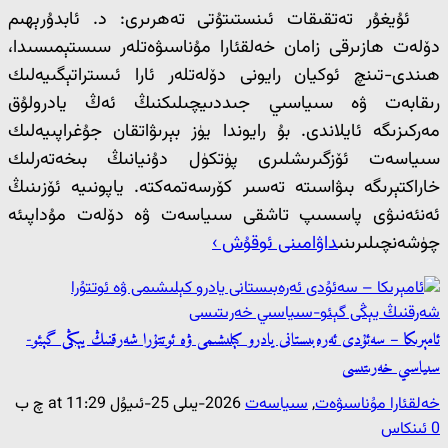
ئۇيغۇر تەتقىقات ئىنستىتۇتى تەھرىرى: د. ئابدۇرېھىم
دۆلەت ھازىرقى زامان خەلقئارا مۇناسىۋەتلەر سىستېمىسىدا،
ھىندى-تىنچ ئوكيان رايونى دۆلەتلەر ئارا ئىستراتېگىيەلىك
رىقابەت ۋە سىياسىي جىددىيچىلىكنىڭ ئەڭ يادرولۇق
مەركىزىگە ئايلاندى. بۇ رايوندا يۈز بېرىۋاتقان جۇغراپىيەلىك
سىياسەت ئۆزگىرىشلىرى پۈتكۈل دۇنيانىڭ بىخەتەرلىك
خاراكتېرىگە بىۋاسىتە تەسىر كۆرسەتمەكتە. ياپونىيە ئۆزىنىڭ
ئەنئەنىۋى پاسسىپ تاشقى سىياسەت ۋە دۆلەت مۇداپىئە
چۈشەنچىلىرىنى
داۋامىنى ئوقۇش ›
ئامېرىكا – سەئۇدى ئەرەبىستانى يادرو كېلىشىمى ۋە ئوتتۇرا شەرقنىڭ يېڭى گېئو-
سىياسىي خەرىتىسى
خەلقئارا مۇناسىۋەت
,
سىياسەت
2026-يىلى 25-ئىيۇل at 11:29 چ ب
0 ئىنكاس