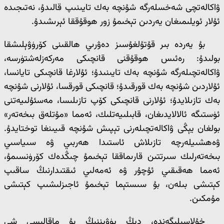
ۋاكالەتچى شەخسلەرگە شۇنچە بەك تايىنىپ قالىدۇ، نەتىجىدە
ئۇلار ئويلىمىغان يەردىن تېخىمۇ زور ھوقۇققا ئېرىشىدۇ.
بۇ يەردە بىر قۇتۇلغۇسىز دەۋرىي ھالقىنى كۆرۈۋېلىشقا
بولىدۇ: رەئىس ھوقۇقنى قانچىكى مەركەزلەشتۈرسە،
ۋاكالەتچىلەرگە شۇنچە بەك تايىنىدۇ؛ ئۇلارغا قانچىكى تايانسا،
ئۇلاردىن شۇنچە بەك قورقىدۇ؛ قانچىكى قورقسا، ئۇلارنى شۇنچە
بەك تازىلايدۇ؛ ئۇلارنى قانچىكى كۆپ تازىلىسا، مەسئۇلىيەتنى
ئۈستىگە ئالالايدىغان، قابىلىيەتلىك، ئەمما «مۇتلەق بىخەتەر»
بولغان يېڭى ۋاكالەتچىلەرنى تېپىش شۇنچە قىيىنغا توختايدۇ.
ۋەھشىيلەرچە تازىلاش ئاستىدا ھەربىي ۋە سىياسىي
بىخەتەرلىك سىرتتىن قارىماققا تېخىمۇ چىڭدەك كۆرۈنسىمۇ،
ئەمما ھەقىقىي ئۇچۇر ۋە ئەمەلىي ئىقتىدارنىڭ ساقىپ
كېتىشى بىلەن، بۇ سىستېما تېخىمۇ ئاجىزلىشىپ كېتىشى
مۇمكىن.
خۇلاسىلىگەندە، دېڭ يۈۋېننىڭ بۇ ماقالىسى شى