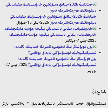
خىتاينىڭ 2026-يىللىق مىيۇنخېن خەۋپسىزلىك يىغىنىدىكى
دىپلوماتىك ھەرىكەتلىرىگە نەزەر
2026-يىلى 15-فېۋرال
«تەرەققىيات» نىقابى ئاستىدىكى يېڭىچە مۇستەملىكىچىلىك:
2025-يىلى 7-دېكابىر
يول قويۇشلار نىڭ ئاقىۋىتى: ئامېرىكا خىتاينىڭ ئالدىدا
ئىستراتېگىيەلىك ئۈستۈنلۈكنى قانداق يوقاتتى؟
2025-يىلى 27-
نويابىر
باھا يېزىڭ
ئېلېكتىرونلۇق خەت ئادرېسىڭىز ئاشكارىلانمايدۇ.
*
بەلگىسى بارلار