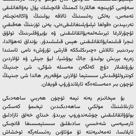
سەۋەبى كۆپىنچە ھاللاردا كىمنىڭ قانچىلىك پۇل يەۋالغانلىقى
ئەمەس، بەلكى رەئىسنىڭ ئالاقە يولىنىڭ ۋاكالەتچىلەر
تەرىپىدىن «قولغا ئېلىۋېلىنغانلىقى»نى، يەنى ئۆزىنىڭ ھەقىقىي
ئۇچۇرلارغا ئېرىشەلمەيۋاتقانلىقىنى ۋە بۇيرۇقلىرىنىڭ تولۇق
ئىجرا قىلىنمايۋاتقانلىقىنى ھېس قىلىشىدۇر. بۇنداق ئەھۋالدا،
بىردىنبىر تاللاش «چىرىكلىككە قارشى تۇرۇش» نامى ئاستىدا
زەربە بېرىش بولىدۇ. جاڭ يوۋشيا، ليۇ جېنلى ۋە ئۇلاردىن
بۇرۇنقىلار دۇچ كەلگەن مەسىلە شۇكى، شى جىنپىڭ
كونتروللۇقىدىكى سىستېما ئۇلارنى مۇقەررەر ھالدا شى جىنپىڭ
ئۈچۈن بىر «مەسىلە»گە ئايلاندۇرۇپ قويغان.
بۇ مېخانىزم يەنە نېمە ئۈچۈن ھەربىي ساھەدىكى
تازىلاشنىڭ مۈلكىي ساھەدىكىدىن تېخىمۇ كەسكىن
بولۇۋاتقانلىقىنى چۈشەندۈرۈپ بېرىدۇ. خىتاي خەلق ئازادلىق
ئارمىيەسى شەخسىي سادىقلىق سىستېمىسىغا قانچىكى
ئايلانسا، ئەمەلىيەتتە ئۇ مۇئاۋىن رەئىسلەرگە ئوخشاش