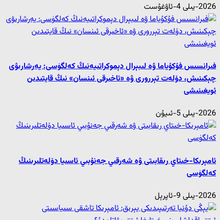
2026-يىلى 4-ئاۋغۇست
فىرانسىس فۇكۇياما ۋە لىبېرال دېموكراتىيەنىڭ كەلگۈسى: يەرشارىۋى
چېكىنىش، دۆلەت تېررورى ۋە «ئاخىرقى ئىنسان» نىڭ قايتىدىن
ئويغىنىشى
2026-يىلى 5-ئىيۇن
ئامېرىكا-خىتاي رىقابىتى ۋە شەرقىي جەنۇبىي ئاسىيا دۆلەتلىرىنىڭ
كەلگۈسى
2026-يىلى 9-ئاپرېل