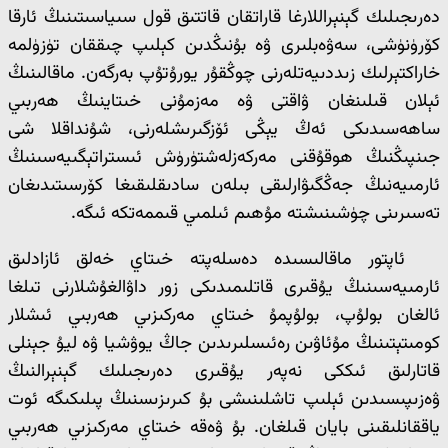
دەرىجىلىك گېنېراللارغا قاراتقان قاتتىق قول سىياسىتىنىڭ ئارقا
كۆرۈنۈشى، سەۋەبلىرى ۋە بۇنىڭدىن كېلىپ چىققان تۈزۈلمە
خاراكتېرلىك زىددىيەتلەرنى چوڭقۇر يورۇتۇپ بەرگەن. ماقالىنىڭ
ئېلان قىلىنغان ۋاقتى ۋە مەزمۇنى خىتاينىڭ ھەربىي
ساھەسىدىكى ئەڭ يېڭى ئۆزگىرىشلەرنى، شۇنداقلا شى
جىنپىڭنىڭ ھوقۇقنى مەركەزلەشتۈرۈش ئىستراتېگىيەسىنىڭ
ئارمىيەنىڭ جەڭگىۋارلىقى بىلەن سادىقلىقىغا كۆرسىتىدىغان
تەسىرىنى چۈشىنىشتە مۇھىم ئىلمىي قىممەتكە ئىگە.
ئاپتور ماقالىسىدە دەسلەپتە خىتاي خەلق ئازادلىق
ئارمىيەسىنىڭ يۇقىرى قاتلىمىدىكى زور داۋالغۇشلارنى تىلغا
ئالغان بولۇپ، بولۇپمۇ خىتاي مەركىزىي ھەربىي ئىشلار
كومىتېتىنىڭ مۇئاۋىن رەئىسلىرىدىن جاڭ يوۋشيا ۋە ليۇ جېنلى
قاتارلىق ئىككى نەپەر يۇقىرى دەرىجىلىك گېنېرالنىڭ
ۋەزىپىسىدىن ئېلىپ تاشلىنىشى بۇ كىرىزىسنىڭ پىلىكىگە ئوت
ياققانلىقىنى بايان قىلغان. بۇ ۋەقە خىتاي مەركىزىي ھەربىي