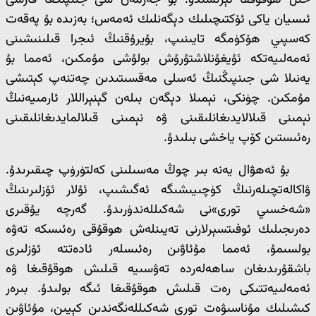
خىل ھوقۇققا ئېرىشىدۇ. بۇ جەزمەن شى جىنپىڭغا قارشى
ئىسيان ياكى ئۆكتىچىلىك دېگەنلىك ئەمەس؛ بەزىدە بۇ پەقەت
كەسپىي ھۆكۈمگە تايىنىپ، بۇيرۇقنىڭ ئىجرا قىلىنىشىنى
ئەمەلىيەتكە ئۇيغۇنلاشتۇرۇش بولۇشى مۇمكىن، ئەمما بۇ
يەنىلا شى جىنپىڭنىڭ ئەسلى مەقسىتىدىن چەتنەپ كېتىشى
مۇمكىن. چۈنكى، نېمىلا دېگەن بىلەن گېنېراللار ئارمىيەنىڭ
نېمىنى قىلالايدىغانلىقىنى ۋە نېمىنى قىلالمايدىغانلىقىنى
رەئىستىن كۆپ ياخشى بىلىدۇ.
بۇ ئەھۋال يەنە بىر چوڭ مەسىلىنى كەلتۈرۈپ چىقىرىدۇ.
ۋاكالەتچىلەرنىڭ كۈچىيىشىگە ئەگىشىپ، ئۇلار ئۆزلىرىنىڭ
«شەخسىي تورى»نى شەكىللەندۈرىدۇ. گەرچە يۇقىرى
دەرىجىلىك ئوفىتسېرلارنى تەيىنلەش ھوقۇقى رەئىسكە تەۋە
بولسىمۇ، ئەمما مۇئاۋىن رەئىسلەر ئادەتتە ئۆزلىرى
باشقۇرىدىغان ساھەلەردە تەۋسىيە قىلىش ھوقۇقىغا ۋە
ئەمەلىيەتتىكى رەت قىلىش ھوقۇقىغا ئىگە بولىدۇ. بىرەر
كىشىلىك مۇناسىۋەت تورى شەكىللەنگەندىن كېيىن، مۇئاۋىن