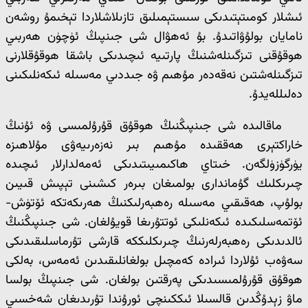
ئىشلار كومىتېتىدىكى سىستېمىلىق تازىلاشلاردا تېخىمۇ روشەن
نامايان بولۇۋاتىدۇ. بۇ ئەھۋال شى جىنپىڭ ئۈچۈن ھەربىي
ھوقۇقنى تىزگىنلەشنىڭ پارتىيە ئىچىدىكى باشقا ھوقۇقلارنى
تىزگىنلەشتىن نەقەدەر مۇھىم ۋە جىددىي مەسىلە ئىكەنلىكىنى
دەلىللەيدۇ.
ماقالىدە شى جىنپىڭنىڭ ھوقۇق قۇرۇلمىسى ۋە ئۇنىڭ
خاراكتېرى ھەققىدە مۇھىم بىر نەزەرىيەۋى مۇلاھىزە
يۈرگۈزۈلگەن. خىتاي ھاكىمىيىتىدىكى ئەمەلدارلار ئىچىدە
چىرىكلىك گۇماندارى بولمىغان بىرەر كىشىنى تېپىش قىيىن
بولۇپ، ھەقىقىي مەسىلە رەھبەرلىكنىڭ ھەرىكەتكە ئۆتۈش-
ئۆتمەسلىكىدە ئىكەنلىكى ئوتتۇرىغا قويۇلغان. شى جىنپىڭنىڭ
ئالدىدىكى رەھبەرلەرنىڭ چىرىكلىككە قارشى تۇرماسلىقىدىكى
سەۋەب ئۇلاردا ئىرادە كەمچىل بولغانلىقىدىن ئەمەس، بەلكى
ھوقۇق قۇرۇلمىسىدىكى پەرقتىن بولغان. شى جىنپىڭ بولسا
ماۋ زېدۇڭدىن قالسىلا ئىككىنچى ئورۇندا تۇرىدىغان شەخسىي