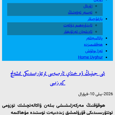
ژۇرنال
ئەسەر ئەۋەتىڭ
يازغۇچىلار
ئابدۇرەھىم دۆلەت
ئادىلجان ئەرئۇيغۇر
پائالىيەتلەر
ھەققىمىزدە
ئەزا بولۇش
Home Uyghur
شى جىنپىڭ ۋە خىتاي ئارمىيەسى ئوتتۇرىسىدىكى ئىشەنچ
كىرىزىسى
2026-يىلى 10-فېۋرال
ھوقۇقنىڭ مەركەزلىشىشى بىلەن ۋاكالەتچىلىك تۈزۈمى
ئوتتۇرىسىدىكى قۇرۇلمىلىق زىددىيەت ئۈستىدە مۇھاكىمە