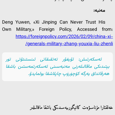
مەنبە:
Deng Yuwen, «Xi Jinping Can Never Trust His
Own Military,» Foreign Policy, Accessed from:
https://foreignpolicy.com/2026/02/09/china-xi-
generals-military-zhang-youxia-liu-zhenli/
ئەسكەرتىش: ئۇيغۇر تەتقىقاتى ئىنستىتۇتى تور
بېتىدىكى ماقالىلەرنى مەنبەسىنى ئەسكەرتمەستىن باشقا
ھەرقانداق يەرگە كۆچۈرۈپ چاپلاشقا بولمايدۇ.
خەلقئارا مۇناسىۋەت كاتېگورىيەسىدىكى باشقا ماقالىلەر