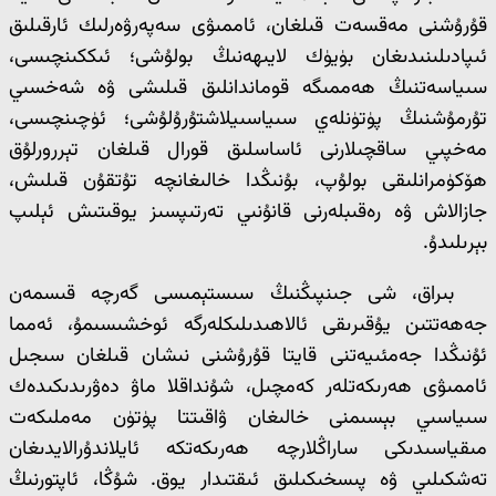
قۇرۇشنى مەقسەت قىلغان، ئاممىۋى سەپەرۋەرلىك ئارقىلىق
ئىپادىلىنىدىغان بۈيۈك لايىھەنىڭ بولۇشى؛ ئىككىنچىسى،
سىياسەتنىڭ ھەممىگە قوماندانلىق قىلىشى ۋە شەخسىي
تۇرمۇشنىڭ پۈتۈنلەي سىياسىيلاشتۇرۇلۇشى؛ ئۈچىنچىسى،
مەخپىي ساقچىلارنى ئاساسلىق قورال قىلغان تېررورلۇق
ھۆكۈمرانلىقى بولۇپ، بۇنىڭدا خالىغانچە تۇتقۇن قىلىش،
جازالاش ۋە رەقىبلەرنى قانۇنىي تەرتىپسىز يوقىتىش ئېلىپ
بېرىلىدۇ.
بىراق، شى جىنپىڭنىڭ سىستېمىسى گەرچە قىسمەن
جەھەتتىن يۇقىرىقى ئالاھىدىلىكلەرگە ئوخشىسىمۇ، ئەمما
ئۇنىڭدا جەمئىيەتنى قايتا قۇرۇشنى نىشان قىلغان سىجىل
ئاممىۋى ھەرىكەتلەر كەمچىل، شۇنداقلا ماۋ دەۋرىدىكىدەك
سىياسىي بېسىمنى خالىغان ۋاقىتتا پۈتۈن مەملىكەت
مىقياسىدىكى ساراڭلارچە ھەرىكەتكە ئايلاندۇرالايدىغان
تەشكىلىي ۋە پىسخىكىلىق ئىقتىدار يوق. شۇڭا، ئاپتورنىڭ