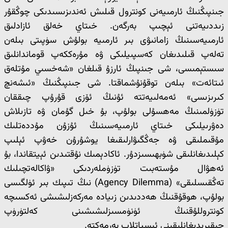
جىنپىڭنىڭ ئارمىيەنى كونترول قىلىش ئەندىزىسىدىكى چوڭقۇر
زىددىيەتنى ئېچىپ بەرگەن. خىتاي خەلق ئازادلىق
ئارمىيەسىنىڭ زامانىۋى بىر ئارمىيە بولۇش سۈپىتى بىلەن
تەلەپ قىلىدىغان كەسپىيلىكى ۋە مۇرەككەپ قوماندانلىق
سىستېمىسى، شى جىنپىڭ ئارزۇ قىلغان «شەخسىي مۇتلەق
ئىتائەت» بىلەن توقۇنۇشماقتا. شى جىنپىڭنىڭ «ئىشەنچ
كىرىزىسى» ئەمەلىيەتتە ئۇنىڭ ئۆزى قۇرۇپ چىققان
تۈزۈلمىنىڭ مەھسۇلى بولۇپ، بۇ خىل گۇمان ۋە تازىلاش
دەۋرىيلىكى خىتاي ئارمىيەسىنىڭ ئۇزۇن مۇددەتلىك
مۇقىملىقى ۋە جەڭگىۋارلىقىغا يوشۇرۇن خەۋپ ئېلىپ
كېلىدىغانلىقى شۈبھىسىزدۇر. ئاكادېمىك نۇقتىدىن ئېيتقاندا، بۇ
ئەھۋال مۇستەبىت تۈزۈملەردىكى «ۋاكالەتچىلىك
تەڭقىسلىقى» (Agency Dilemma) نىڭ تىپىك بىر ئۈلگىسى
بولۇپ، ھوقۇقنىڭ ھەددىدىن زىيادە مەركەزلىشىشى ئەكسىچە
كونتروللۇقنىڭ ئۈنۈمسىزلىشىشىنى كەلتۈرۈپ
چىقىرىدىغانلىقىنى ئىسپاتلاپ بەرمەكتە.