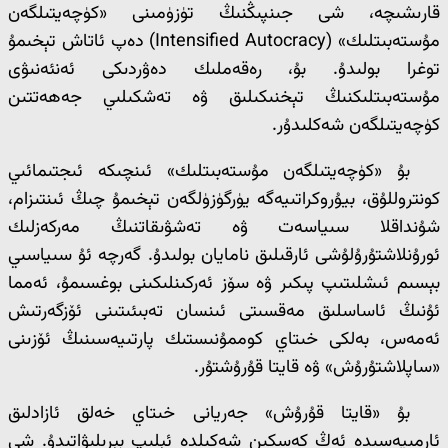
قارىشىچە، شى جىنپىڭنىڭ تۈزۈمىنى «كۈچەيتىلگەن
مۇستەبىتلىك» (Intensified Autocracy) دەپ ئاتاش تېخىمۇ
توغرا بولىدۇ. بۇ، رەقەملىك دەۋردىكى ئەنئەنىۋى
مۇستەبىتلىكنىڭ تېخنىكىلىق ۋە تەشكىلىي جەھەتتىن
كۈچەيتىلگەن شەكلىدۇر.
بۇ «كۈچەيتىلگەن مۇستەبىتلىك» ئىنچىكە ئىجتىمائىي
كونتروللۇق، بيۇروكراتىيەگە يۈرگۈزۈلگەن تېخىمۇ چىڭ ئىنتىزام،
شۇنداقلا سىياسەت ۋە تەشۋىقاتنىڭ مەركەزلىك
ئورۇنلاشتۇرۇلۇشى ئارقىلىق نامايان بولىدۇ. گەرچە ئۇ سىياسىي
بېسىم ئىشلىتىپ پىكىر ۋە سۆز ئەركىنلىكىنى بوغسىمۇ، ئەمما
ئۇنىڭ ئاساسلىق مەقسىتى ئىنسان تەبىئىتىنى ئۆزگەرتىش
ئەمەس، بەلكى خىتاي كوممۇنىستىك پارتىيەسىنىڭ ئۆزىنى
«ساپلاشتۇرۇش» ۋە قايتا قۇرۇشتۇر.
بۇ «قايتا قۇرۇش» جەريانى خىتاي خەلق ئازادلىق
ئارمىيەسىدە ئەڭ كەسكىن شەكىلدە ئېلىپ بېرىلىۋاتىدۇ. شى