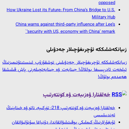
opposed
How Ukraine Lost its Future: From China’s Bridge to U.S.
Military Hub
China warns against third-party influence after Lee’s
‘security with US, economy with China’ remark`
زىيانكەشلىككە ئۇچرىغۇچىلار جەدۋىلى
زىيانكەشلىككە ئۇچرىغۇچىلار جەدۋىلىنى توشقۇزۇپ ئىنستىتۇتىمىزنىڭ
ئېلخەت ئادرېسىغا يوللاڭ! جىنايەت ۋە جىنايەتچىلەرنى پاش قىلىشقا
ھەمدەم بولۇڭ!
خەلقئارا ۋەزىيەت ۋە كۈنتەرتىپ
خەلقئارا ۋەزىيەت ۋە كۈنتەرتىپ 218: تۈركىيە، ناتو ۋە خىتاينىڭ
ئەندىشىسى
ئۇيغۇرلارنىڭ كىملىكى يوقىتىلىۋاتقاندا، دۇنياغا سۇنۇلىۋاتقان