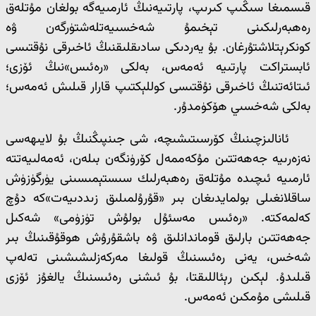
قىسمىغا سىڭىپ كىرىپ، پارتىيەنىڭ ئارمىيەگە بولغان مۇتلەق
رەھبەرلىكىنى تېخىمۇ شەخسىيەتلەشتۈرگەن ۋە
كونكرېتلاشتۇرغان. بۇ يەردىكى سادىقلىقنىڭ ئاخىرقى نۇقتىسى
ئابستراكت پارتىيە ئەمەس، بەلكى «رەئىس»نىڭ ئۆزى؛
ئىتائەتنىڭ ئاخىرقى نۇقتىسى كوللېكتىپ قارار قىلىش ئەمەس؛
بەلكى شەخسىي ھۆكۈمدۇر.
ئانالىزچىنىڭ كۆرسىتىشىچە، شى جىنپىڭنىڭ بۇ لايىھەسى
نەزەرىيە جەھەتتىن مۇكەممەل كۆرۈنگەن بىلەن، ئەمەلىيەتتە
ئارمىيە ئىچىدە مۇتلەق رەھبەرلىك سىستېمىسىنى يۈرگۈزۈش
ساقلانغىلى بولمايدىغان بىر «قۇرۇلمىلىق زىددىيەت»كە دۇچ
كەلمەكتە. «رەئىس مەسئۇل بولۇش تۈزۈمى» شەكىل
جەھەتتىن بارلىق قوماندانلىق ۋە باشقۇرۇش ھوقۇقىنىڭ بىر
شەخس، يەنى رەئىسنىڭ قولىغا مەركەزلىشىشىنى تەلەپ
قىلىدۇ. لېكىن رېئاللىقتا، بۇ ئىشنى رەئىسنىڭ يالغۇز ئۆزى
قىلىشى مۇمكىن ئەمەس.