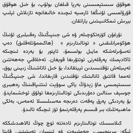
ھوقۇق سىستېمىسىنى بەرپا قىلغان بولۇپ، بۇ خىل ھوقۇق
قۇرۇلمىسى ئۇنىڭغا ئارمىيە ئىچىدە خالىغانچە تازىلاش ئېلىپ
بېرىش ئىمكانىيىتىنى ياراتقان.
نۇرغۇن كۆزەتكۈچىلەر ۋە شى جىنپىڭنىڭ رەقىبلىرى ئۇنىڭ
ھۆكۈمرانلىقىنى « توتالىتارىزم » (ھاكىممۇتلەقلىق) دەپ
تەسۋىرلەشكە مايىل بولسىمۇ، ئاپتور بۇ يەردە ئىنچىكە
ئاكادېمىك پەرقلەرنى ئوتتۇرىغا قويغان. ئەخلاقىي جەھەتتىن
ئەيىبلەش نۇقتىسىدىن ئېيتقاندا، بۇ خىل ئاتاشنىڭ زىيىنى يوق،
ئەمما قاتتىق ئانالىتىك نۇقتىدىن قارىغاندا، شى جىنپىڭنىڭ
سىستېمىسى ماۋ زېدۇڭ ياكى سوۋېت ئىتتىپاقىنىڭ رەھبىرى
جوسېف ستالىن دەۋرىدىكى توتالىتارىزمغا تولۇق ئوخشىمايدۇ.
بۇ يەردىكى پەرق پەقەت دەرىجە مەسىلىسىلا ئەمەس، بەلكى
ماھىيەتلىك بىر قىسىم پەرقلەرنىمۇ ئۆز ئىچىگە ئالىدۇ.
كىلاسسىك توتالىتارىزم ئادەتتە ئۈچ چوڭ ئالاھىدىلىككە
ئىگە: بىرىنچىسى، جەمئىيەت ۋە ئىنسان تەبىئىتىنى قايتا