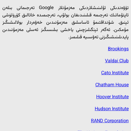
تۆۋەندىكى ئۇلىنىشلاردىكى مەزمۇنلار Google تەرجىمانى بىلەن
ئاپتۇماتىك تەرجىمە قىلىنىدىغان بولۇپ، تەرجىمىدە خاتالىق كۆرۈلۈشى
ئېنىق. شۇنداقتىمۇ ئاساسلىق مەزمۇنىدىن خەۋەردار بولالىشىڭىز
مۇمكىن. ئەگەر ئېنگىلىزچىنى ياخشى بىلىسىڭىز ئەسلى مەزمۇنىدىن
پايدىلىنىشىڭىزنى تەۋسىيە قىلىمىز.
Brookings
Valdai Club
Cato Institute
Chatham House
Hoover Institute
Hudson Institute
RAND Corporation