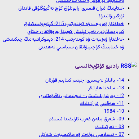
«خىتايچە تۇرمۇش» نىڭ ساختىلىقى
خىتاينىڭ ئىران قىمىرى: رايونلۇق كۈچ تەڭپۇڭلۇقى قانداق
ئۆزگىرىۋاتىدۇ؟
خەلقئارا ۋەزىيەت ۋە كۈنتەرتىپ 215: گېئوپولىتىكىلىق
كىرىزىسلاردىن نەپ ئېلىش كويىدا يۈرۈۋاتقان خىتاي
خەلقئارا ۋەزىيەت ۋە كۈنتەرتىپ 214: دېموكراتىيەنىڭ چېكىنىشى
ۋە خىتاينىڭ كۈچىيىۋاتقان سىياسىي تەھدىتى
رادىيو كۇتۇپخانىسى
14- بالىلار تەپسىرى: جېنىم كىتابىم قۇرئان
13- ﺳﺎﺧﺘﺎ ﮪﺎﻳﺎﺗﻼﺭ
12- ﻳﻪﺭﺷﺎﺭﯨﻠﯩﺸﯩﺶ - ﺋﯩﺠﺘﯩﻤﺎﺋﯩﻲ ﺋﺎﻗﯩﯟﻩﺗﻠﯩﺮﻯ
11- ﮪﻪﻗﻘﯩﻲ ﺋﻪﺭﻛﯩﻨﻠﯩﻚ
10- 1984
09- شەرق بىلەن غەرب ئارلىقىدا ئىسلام
08 - ﺋﻪﺭﻛﯩﻨﻠﯩﻚ
07 - ئىسلامىي دۆلەت ۋە ھاكىمىيەت شەكلى