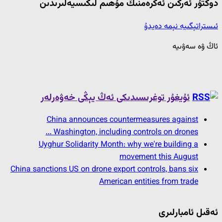
دوكتۇر ئەركىن ئەكرەمنىڭ مۇھىم لىكىسيەلىرىدىن
ئىستراتېگىيە نېمە دەيدۇ
ئاڭ ۋە سەۋىيە
ئۇيغۇر توغرىسىدىكى ئەڭ يېڭى خەۋەرلەر
China announces countermeasures against
Washington, including controls on drones ...
Uyghur Solidarity Month: why we're building a
movement this August
China sanctions US on drone export controls, bans six
American entities from trade
ئەقىل ئامبارلىرى