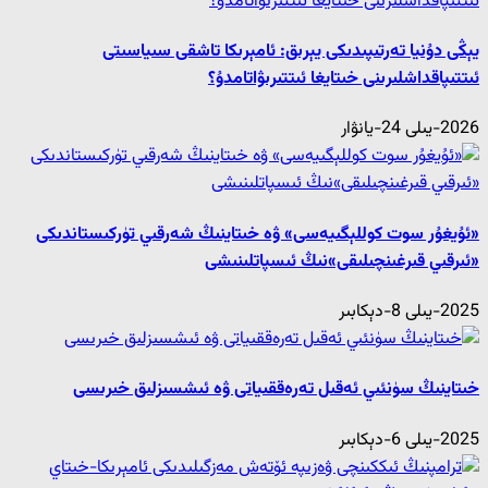
يېڭى دۇنيا تەرتىپىدىكى يېرىق: ئامېرىكا تاشقى سىياسىتى
ئىتتىپاقداشلىرىنى خىتايغا ئىتتىرىۋاتامدۇ؟
2026-يىلى 24-يانۋار
«ئۇيغۇر سوت كوللېگىيەسى» ۋە خىتاينىڭ شەرقىي تۈركىستاندىكى
«ئىرقىي قىرغىنچىلىقى»نىڭ ئىسپاتلىنىشى
2025-يىلى 8-دېكابىر
خىتاينىڭ سۈنئىي ئەقىل تەرەققىياتى ۋە ئىشسىزلىق خىرىسى
2025-يىلى 6-دېكابىر