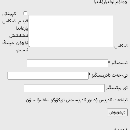
چوقۇم تولدۇرۇلىدۇ
كېيىنكى
قېتىم ئىنكاس
يازغاندا
ئ‍ىشلىتىش
ئۈچۈن مېنىڭ
ئىنكاس
ئ‍ىسىم،
ئىسمىڭىز
*
ئې-خەت ئادرېسىڭىز
*
تور بېكىتىڭىز
ئېلخەت ئادرېس ۋە تور ئادرېسىمنى توركۆرگۈ ساقلىۋالسۇن.