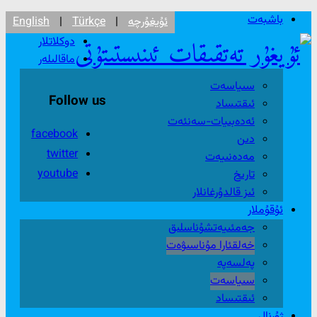
باشبەت
ئۇيغۇرچە
|
Türkçe
|
English
دوكلاتلار
ماقالىلەر
سىياسەت
Follow us
ئىقتىساد
ئەدەبىيات-سەنئەت
facebook
دىن
twitter
مەدەنىيەت
youtube
تارىخ
ئىز قالدۇرغانلار
ئۇقۇملار
جەمئىيەتشۇناسلىق
خەلقئارا مۇناسىۋەت
پەلسەپە
سىياسەت
ئىقتىساد
ژۇرنال