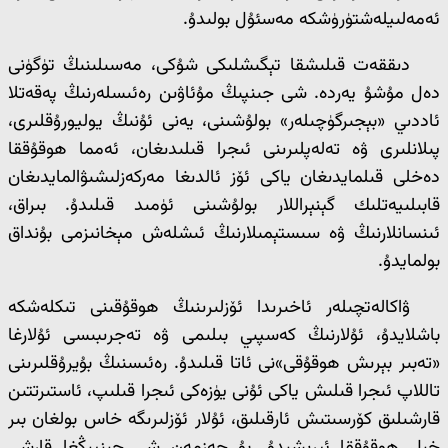
ئەمەلىيلەشتۈرۈشكە مەسئۇل بولىدۇ.
دىققەت قىلىشقا تېگىشلىكى شۇكى، مەسىلىنىڭ تۈگۈنى
دەل مۇشۇ يەردە. شى جىنپىڭ مۇئاۋىن رەئىسلەرنىڭ پەقەتلا
ئاددىي «بېجىرگۈچىلەر» بولۇشىنى، يەنى ئۇنىڭ يوليورۇقلىرى،
پىلانلىرى ۋە تەلەپلىرىنى ئىجرا قىلىدىغان، ئەمما ھوقۇققا
دەخلى قىلمايدىغان ياكى ئۆز ئالدىغا مەركەزلىشىۋالمايدىغان
قابىلىيەتلىك گېنېراللار بولۇشىنى ئۈمىد قىلىدۇ. بىراق،
ئىنسانلارنىڭ ۋە سىستېمىلارنىڭ ئىشلەش مېخانىزمى بۇنداق
بولمايدۇ.
ۋاكالەتچىلەر ئاخىرىدا ئۆزلىرىنىڭ ھوقۇقىنى تىكلەشكە
باشلايدۇ، ئۇلارنىڭ كەسپىي بىلىمى ۋە تەجرىبىسى ئۇلارغا
«تەبىر بېرىش ھوقۇقى»نى ئاتا قىلىدۇ. رەئىسنىڭ بۇيرۇقلىرىنى
تاللاپ ئىجرا قىلىش ياكى ئۇنى يۈزەكى ئىجرا قىلىپ، ئاستىرتتىن
قارشىلىق كۆرسىتىش ئارقىلىق، ئۇلار ئۆزلىرىگە خاس بولغان بىر