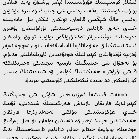
ئىشلار كومىتېتىنىڭ قۇرۇلمىسىدا ئېغىر بوشلۇق پەيدا قىلغان
بولۇپ، كومىتېتتا پەقەت رەئىس شى جىنپىڭ ۋە بىرلا مۇئاۋىن
رەئىس جاڭ شېڭمىن قالغان. ئۆتكەن ئىككى يىل مابەينىدە
خىتاي خەلق ئازادلىق ئارمىيەسىدىكى نۇرغۇنلىغان يۇقىرى
دەرىجىلىك ئوفىتسېرلار تەكشۈرۈلگەن بولۇپ، تولۇق بولمىغان
ئىستاتىستىكىلىق مەلۇماتلارغا ئاساسلانغاندا، ئون نەچچە نەپەر
ۋەزىپە ئۆتەۋاتقان گېنېرالنىڭ ھوقۇقىدىن ئايرىلغانلىقى مەلۇم.
بۇ ئەھۋال شى جىنپىڭنىڭ ئارمىيە ئىچىدىكى «چىرىكلىككە
قارشى تۇرۇش» ھەرىكىتىنىڭ كۆلىمى ۋە شىددىتىنىڭ مىسلى
كۆرۈلمىگەن دەرىجىدە ئىكەنلىكىنى كۆرسىتىپ بېرىدۇ.
دىققەت قىلىشقا ئەرزىيدىغىنى شۇكى، شى جىنپىڭنىڭ
گېنېراللارغا قاراتقان تازىلاش ھەرىكىتىنىڭ شىددىتى، ئۇنىڭ
خىتاي ھۆكۈمىتىدىكى مۈلكىي ئەمەلدارلارغا قاراتقان
ھەرىكىتىدىن خېلىلا ئېغىر ۋە كەسكىن بولغان. بۇ خىل پەرقلىق
مۇئامىلە، بولۇپمۇ خىتاي خەلق ئازادلىق ئارمىيەسىنىڭ ئەڭ
ئالىي قوماندانلىق ئورگىنى بولغان خىتاي مەركىزىي ھەربىي