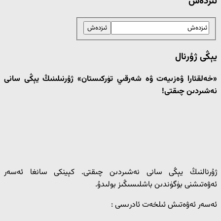
ئىزدەش
يېڭى ژۇرنال
«خەلقئارا ۋەزىيەت ۋە شەرقىي تۈركىستان» ژۇرنىلىنىڭ يېڭى سانى
نەشىردىن چىقتى!
ژۇرنالنىڭ يېڭى سانى نەشىردىن چىقتى. كېينكى سانغا ئەسەر
ئەۋەتىشنى بۈگۈندىن باشلىسىڭىز بولىدۇ.
ئەسەر ئەۋەتىش ئىلخەت ئادرىسى :