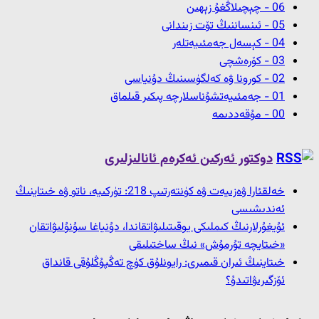
06 - چېچىلاڭغۇ زېھىن
05 - ئىنساننىڭ تۆت زىندانى
04 - كېسەل جەمئىيەتلەر
03 - كۆرەشچى
02 - كورونا ۋە كەلگۈسىنىڭ دۇنياسى
01 - جەمئىيەتشۇناسلارچە پىكىر قىلماق
00 - مۇقەددىمە
دوكتور ئەركىن ئەكرەم ئانالىزلىرى
خەلقئارا ۋەزىيەت ۋە كۈنتەرتىپ 218: تۈركىيە، ناتو ۋە خىتاينىڭ
ئەندىشىسى
ئۇيغۇرلارنىڭ كىملىكى يوقىتىلىۋاتقاندا، دۇنياغا سۇنۇلىۋاتقان
«خىتايچە تۇرمۇش» نىڭ ساختىلىقى
خىتاينىڭ ئىران قىمىرى: رايونلۇق كۈچ تەڭپۇڭلۇقى قانداق
ئۆزگىرىۋاتىدۇ؟