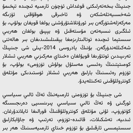
جىنپىڭ بىخەتەرلىكنى قوغداش ئۈچۈن ئارمىيە ئىچىدە تېخىمۇ
شەخسىيەتلەشكەن ۋە ئاخىرقى ھوقۇقنى ئۆزىگە
مەركەزلەشتۈرگەن بىر ئورۇنلاشتۇرۇشنى يولغا قويغان بولۇپ، بۇ
ئىلگىرى نىسبەتەن مۇستەقىل ۋە يېپىق بولغان ھەربىي
سىستېما ئىچىدە توتالىتارىزمغا يېقىنلىشىدىغان بىر ھالەتنى
شەكىللەندۈرگەن. بۇنىڭ يادروسى 2014-يىلى شى جىنپىڭ
تەرىپىدىن ئوتتۇرىغا قويۇلغان «خىتاي مەركىزىي ھەربىي ئىشلار
كومىتېتىنىڭ رەئىسى مەسئۇل بولۇش تۈزۈمى» بولۇپ، بۇ
تۈزۈم رەئىسنىڭ بارلىق ھەربىي ئىشلار ئۈستىدىكى مۇتلەق
كونتروللۇقىنى تەكىتلەيدۇ.
شى جىنپىڭ بۇ تۈزۈمنى ئارمىيەنىڭ ئەڭ ئالىي سىياسىي
ئورگىنى ۋە ئەڭ ئالىي سىياسىي پىرىنسىپى دەرىجىسىگە
كۆتۈرۈپ، ئۇنى مۇتلەق كونتروللۇقنىڭ قورالىغا ئايلاندۇرغان.
ئىدىيە، تەشكىلات، قائىدە-تۈزۈم، تەرتىپ ۋە جاۋابكارلىق
سىستېمىسى ئارقىلىق بۇ تۈزۈم خىتاي ئارمىيەسىنىڭ ھەر بىر