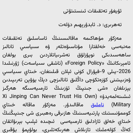
ئۇيغۇر تەتقىقات ئىنستىتۇتى
تەھرىرى: د. ئابدۇرېھىم دۆلەت
مەزكۇر مۇھاكىمە ماقالىسىنىڭ ئاساسلىق تەتقىقات
مەنبەسى خەلقئارا مۇناسىۋەتلەر ۋە سىياسىي ئانالىز
ساھەسىدىكى نوپۇزلۇق نەشرىياتلاردىن بىرى بولغان
ئامېرىكانىڭ «Foreign Policy» (تاشقى سىياسەت) ژۇرنىلىدا
2026-يىلى 9-فېۋرال كۈنى ئېلان قىلىنغان، خىتاي سىياسىي
ۋەزىيىتىنى كۆزەتكۈچى داڭلىق ئانالىزچى دېڭ يۈۋېن تەرىپىدىن
يېزىلغان «شى جىنپىڭ ئۆزىنىڭ ئارمىيەسىگە ھەرگىز
ئىشىنەلمەيدۇ» (Xi Jinping Can Never Trust His Own
Military)
ناملىق
ماقالىدۇر. مەزكۇر ماقالە خىتاي
كوممۇنىستىك پارتىيەسىنىڭ ھازىرقى رەھبىرى شى جىنپىڭنىڭ
خىتاي خەلق ئازادلىق ئارمىيەسى ئىچىدە ئېلىپ بېرىۋاتقان
كەڭ كۆلەملىك تازىلاش ھەرىكەتلىرى، بولۇپمۇ يۇقىرى