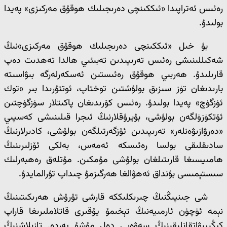
رەئىس ئەتراپىدا «ئىككىنچى دەرىجىلىك ھوقۇق مەركىزى» پەيدا
بولىدۇ.
بۇ خىل «ئىككىنچى دەرىجىلىك ھوقۇق مەركىزى»نىڭ
شەكىللىنىشى رەئىس تەرىپىدىن تەبىئىي ھالدا تەھدىت دەپ
قارىلىدۇ. ھەربىي ھوقۇق رەئىستىن ئەسكەرلەرگە بىۋاسىتە
بارىدىغان تۈز سىزىق بولۇشتىن توختاپ، ئوتتۇرىدا بىر «توك
ئۈزگۈچ» پەيدا بولىدۇ. رەئىس كۆرىدىغان پاكىتلار سۈزگۈچتىن
ئۆتكۈزۈلگەن بولۇشى، بۇيرۇقلارنىڭ ئىجرا قىلىنىشى كەسپىي
«دەرۋازىۋەنلەر» تەرىپىدىن ئۆزگەرتىلگەن بولۇشى، كادىرلارنىڭ
سادىقلىقى بولسا رەئىسكە ئەمەس، بەلكى ئۆزلىرىنىڭ
ھامىيسىغا قارىتىلغان بولۇشى مۇمكىن. مۇتلەق رەھبەرلىك
سىستېمىسى بۇنداق ئەھۋالغا ھەرگىزمۇ چىداپ تۇرالمايدۇ.
شى جىنپىڭنىڭ چىرىكلىككە قارشى تۇرۇش ھەرىكىتىنىڭ
نېمە ئۈچۈن ئارمىيەنىڭ تېخىمۇ يۇقىرى قاتلاملىرىغا قاراپ
كېڭىيىۋاتقانلىقىنىڭ سەۋەبى دەل مۇشۇ يەردە. تازىلاشنىڭ