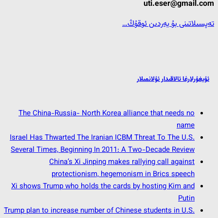
uti.eser@gmail.com
تەپسىلاتىنى بۇ يەردىن ئوقۇڭ…
ئۇيغۇرلارغا ئالاقىدار ئۇلانمىلار
The China-Russia- North Korea alliance that needs no
name
Israel Has Thwarted The Iranian ICBM Threat To The U.S.
Several Times, Beginning In 2011: A Two-Decade Review
China’s Xi Jinping makes rallying call against
protectionism, hegemonism in Brics speech
Xi shows Trump who holds the cards by hosting Kim and
Putin
Trump plan to increase number of Chinese students in U.S.