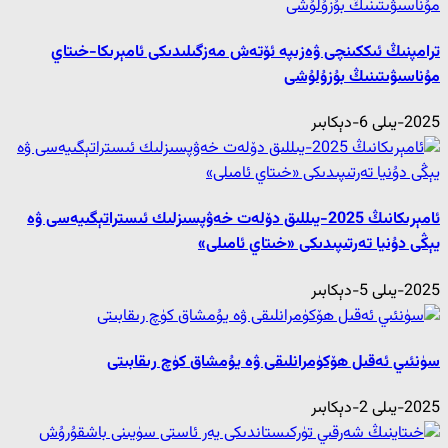
ترامپنىڭ ئىككىنچى ۋەزىپە ئۆتەش مەزگىلىدىكى ئامېرىكا-خىتاي
مۇناسىۋىتىنىڭ بۇزۇلۇشى
2025-يىلى 6-دېكابىر
ئامېرىكانىڭ 2025-يىللىق دۆلەت خەۋپسىزلىك ئىستراتېگىيەسى ۋە
يېڭى دۇنيا تەرتىپىدىكى «خىتاي ئامىلى»
2025-يىلى 5-دېكابىر
سۈنئىي ئەقىل ھۆكۈمرانلىقى ۋە يۇمشاق كۈچ رىقابىتى
2025-يىلى 2-دېكابىر