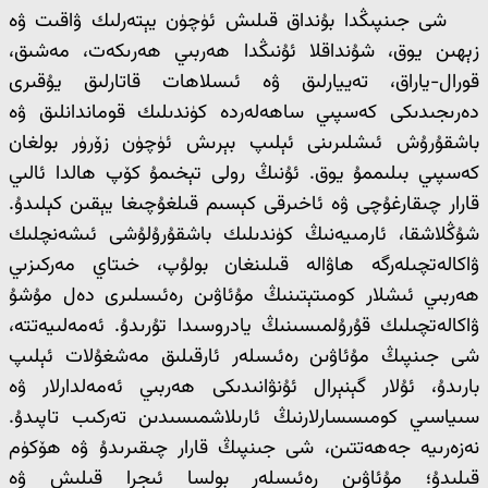
شى جىنپىڭدا بۇنداق قىلىش ئۈچۈن يېتەرلىك ۋاقىت ۋە
زېھىن يوق، شۇنداقلا ئۇنىڭدا ھەربىي ھەرىكەت، مەشىق،
قورال-ياراق، تەييارلىق ۋە ئىسلاھات قاتارلىق يۇقىرى
دەرىجىدىكى كەسپىي ساھەلەردە كۈندىلىك قوماندانلىق ۋە
باشقۇرۇش ئىشلىرىنى ئېلىپ بېرىش ئۈچۈن زۆرۈر بولغان
كەسپىي بىلىممۇ يوق. ئۇنىڭ رولى تېخىمۇ كۆپ ھالدا ئالىي
قارار چىقارغۇچى ۋە ئاخىرقى كېسىم قىلغۇچىغا يېقىن كېلىدۇ.
شۇڭلاشقا، ئارمىيەنىڭ كۈندىلىك باشقۇرۇلۇشى ئىشەنچلىك
ۋاكالەتچىلەرگە ھاۋالە قىلىنغان بولۇپ، خىتاي مەركىزىي
ھەربىي ئىشلار كومىتېتىنىڭ مۇئاۋىن رەئىسلىرى دەل مۇشۇ
ۋاكالەتچىلىك قۇرۇلمىسىنىڭ يادروسىدا تۇرىدۇ. ئەمەلىيەتتە،
شى جىنپىڭ مۇئاۋىن رەئىسلەر ئارقىلىق مەشغۇلات ئېلىپ
بارىدۇ، ئۇلار گېنېرال ئۇنۋانىدىكى ھەربىي ئەمەلدارلار ۋە
سىياسىي كومىسسارلارنىڭ ئارىلاشمىسىدىن تەركىب تاپىدۇ.
نەزەرىيە جەھەتتىن، شى جىنپىڭ قارار چىقىرىدۇ ۋە ھۆكۈم
قىلىدۇ؛ مۇئاۋىن رەئىسلەر بولسا ئىجرا قىلىش ۋە