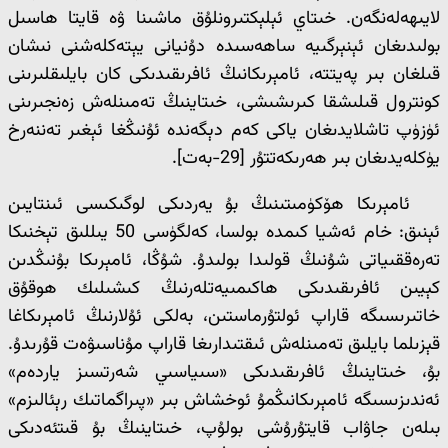
لايىھەلەنگەن. خىتاي ئېلېكتىرونلۇق ماشىنا ۋە قايتا ھاسىل
بولىدىغان ئېنېرگىيە ساھەسىدە دۇنيانى يېتەكلەشنى نىشان
قىلغان بىر پەيتتە، ئامېرىكانىڭ ئافرىقىدىكى كان بايلىقلىرىنى
كونترول قىلىشقا كىرىشىشى، خىتاينىڭ تەمىنلەش زەنجىرىنى
ئۈزۈپ تاشلايدىغان ياكى كەم دېگەندە ئۇنىڭغا ئېغىر تەننەرخ
يۈكلەيدىغان بىر ھەرىكەتتۇر [29-بەت].
ئامېرىكا ھۆكۈمىتىنىڭ بۇ يەردىكى لوگىكىسى ئىنتايىن
ئېنىق: خام ئەشيا كىمدە بولسا، كەلگۈسى 50 يىللىق تېخنىكا
تەرەققىياتى شۇنىڭ قولىدا بولىدۇ. شۇڭا، ئامېرىكا بۇنىڭدىن
كېيىن ئافرىقىدىكى ھاكىمىيەتلەرنىڭ كىشىلىك ھوقۇق
خاتىرىسىگە قاراپ ئولتۇرماستىن، بەلكى ئۇلارنىڭ ئامېرىكاغا
قېزىلما بايلىق تەمىنلەش ئىقتىدارىغا قاراپ مۇناسىۋەت قۇرىدۇ.
بۇ، خىتاينىڭ ئافرىقىدىكى «سىياسىي شەرتسىز ياردەم»
ئەندىزىسىگە ئامېرىكانىڭمۇ ئوخشاش بىر «پىراگماتىك رېئالىزم»
بىلەن جاۋاب قايتۇرۇشى بولۇپ، خىتاينىڭ بۇ قىتئەدىكى