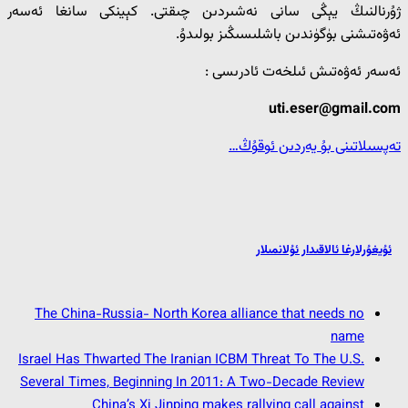
ژۇرنالنىڭ يېڭى سانى نەشىردىن چىقتى. كېينكى سانغا ئەسەر
ئەۋەتىشنى بۈگۈندىن باشلىسىڭىز بولىدۇ.
ئەسەر ئەۋەتىش ئىلخەت ئادرىسى :
uti.eser@gmail.com
تەپسىلاتىنى بۇ يەردىن ئوقۇڭ…
ئۇيغۇرلارغا ئالاقىدار ئۇلانمىلار
The China-Russia- North Korea alliance that needs no
name
Israel Has Thwarted The Iranian ICBM Threat To The U.S.
Several Times, Beginning In 2011: A Two-Decade Review
China’s Xi Jinping makes rallying call against