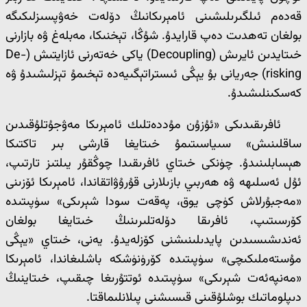
قەدەم ئىلگىرىلىشىنى ئامېرىكانىڭ دۆلەت خەۋپسىزلىكىگە
بولغان تەھدىت دەپ قارايدۇ. شۇڭا، تېخنىكا، مەبلەغ ۋە بازارنى
خىتايدىن ئايرىش (Decoupling) ياكى خەتەرنى ئازايتىش (De-
risking) جەريانى بۇ يېڭى ئىستراتېگىيەدە تېخىمۇ تېزلىشىدۇ ۋە
كەسكىنلىشىدۇ.
ئافرىقىدىكى «ئۇزۇن مۇددەتلىك ئامېرىكا مەۋجۇتلۇقىدىن
ساقلىنىش» سىياسىتىمۇ خىتايغا قارشى بىر تاكتىكا
ھېسابلىنىدۇ. چۈنكى خىتاي ئافرىقىدا چوڭقۇر يىلتىز تارتىپ،
ئۇل ئەسلىھە ۋە ھەربىي بازىلارنى قۇرۇۋاتقاندا، ئامېرىكا ئۆزىنى
«مەجبۇرلاش كۈچى يوق، پەقەت سودا شېرىكى» سۈپىتىدە
كۆرسىتىپ، ئافرىقا دۆلەتلىرىنىڭ خىتايغا بولغان
ئەندىشىسىدىن پايدىلىنىشنى كۆزلەيدۇ. يەنى، خىتاي «يېڭى
مۇستەملىكىچى» سۈپىتىدە كۆرۈنۈشكە باشلىغاندا، ئامېرىكا
«مەنپەئەت شېرىكى» سۈپىتىدە ئوتتۇرىغا چىقىپ، خىتاينىڭ
دىپلوماتىك بوشلۇقىنى قىسىشنى پىلانلىماقتا.