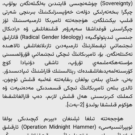
(Sovereignty) چۈشەنچىسى قايتىدىن بەلگىلەنگەن بولۇپ،
چېگرا بىخەتەرلىكى دۆلەت خەۋپسىزلىكىنىڭ بىرىنچى شەرتى
قىلىپ بېكىتىلگەن. ھۆججەتتە ئامېرىكا ئارمىيەسىنىڭ ئۆز
چېگراسىنى قوغداشقا سەپەرۋەر قىلىنغانلىقى ۋە «رادىكال
جىنسىي ئىدېئولوگىيە» (Radical Gender Ideology) قاتارلىق
ئىجتىمائىي ئېقىملارنىڭ ئارمىيەدىن تازىلانغانلىقى ئالاھىدە
تەكىتلەنگەن. بۇ، ئامېرىكانىڭ ئىچكى ئىجتىمائىي قۇرۇلمىسىنى
مۇستەھكەملىمەي تۇرۇپ، تاشقى دۇنيادا كۈچ
كۆرسىتەلمەيدىغانلىقىدەك رېئالىستىك قاراشنىڭ ئىپادىسىدۇر.
يەنى، خىتاي بىلەن بولغان رىقابەتتە غەلىبە قىلىش ئۈچۈن،
ئالدى بىلەن ئامېرىكانىڭ ئىچكى قىسمىدىكى مەدەنىيەت ۋە
كىملىك كىرىزىسىنى ھەل قىلىش لازىم، دەپ قارالغانلىقىغا
ھۆكۈم قىلىشقا بولىدۇ [2-بەت].
ھۆججەتتە تىلغا ئېلىنغان «يېرىم كېچىدىكى بولقا
ئوپېراتسىيەسى» (Operation Midnight Hammer) ئارقىلىق