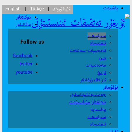
باشبەت
ئۇيغۇرچە
|
Türkçe
|
English
دوكلاتلار
ماقالىلەر
سىياسەت
Follow us
ئىقتىساد
ئەدەبىيات-سەنئەت
facebook
دىن
twitter
مەدەنىيەت
youtube
تارىخ
ئىز قالدۇرغانلار
ئۇقۇملار
جەمئىيەتشۇناسلىق
خەلقئارا مۇناسىۋەت
پەلسەپە
سىياسەت
ئىقتىساد
ژۇرنال