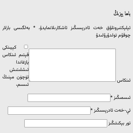
باھا يېزىڭ
ئېلېكتىرونلۇق خەت ئادرېسىڭىز ئاشكارىلانمايدۇ.
*
بەلگىسى بارلار
چوقۇم تولدۇرۇلىدۇ
كېيىنكى
قېتىم ئىنكاس
يازغاندا
ئ‍ىشلىتىش
ئۈچۈن مېنىڭ
ئىنكاس
ئ‍ىسىم،
ئىسمىڭىز
*
ئې-خەت ئادرېسىڭىز
*
تور بېكىتىڭىز