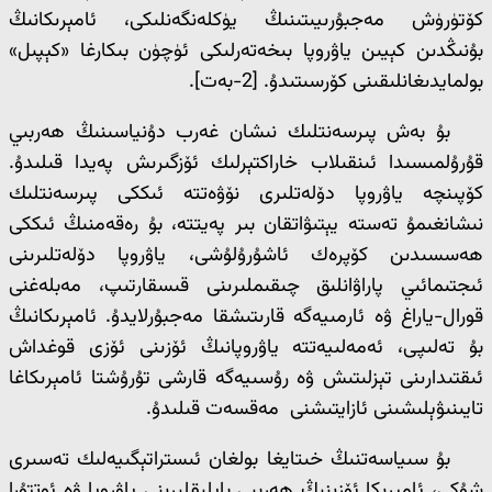
كۆتۈرۈش مەجبۇرىيىتىنىڭ يۈكلەنگەنلىكى، ئامېرىكانىڭ
بۇنىڭدىن كېيىن ياۋروپا بىخەتەرلىكى ئۈچۈن بىكارغا «كېپىل»
بولمايدىغانلىقىنى كۆرسىتىدۇ. [2-بەت].
بۇ بەش پىرسەنتلىك نىشان غەرب دۇنياسىنىڭ ھەربىي
قۇرۇلمىسىدا ئىنقىلاب خاراكتېرلىك ئۆزگىرىش پەيدا قىلىدۇ.
كۆپىنچە ياۋروپا دۆلەتلىرى نۆۋەتتە ئىككى پىرسەنتلىك
نىشانغىمۇ تەستە يېتىۋاتقان بىر پەيتتە، بۇ رەقەمنىڭ ئىككى
ھەسسىدىن كۆپرەك ئاشۇرۇلۇشى، ياۋروپا دۆلەتلىرىنى
ئىجتىمائىي پاراۋانلىق چىقىملىرىنى قىسقارتىپ، مەبلەغنى
قورال-ياراغ ۋە ئارمىيەگە قارىتىشقا مەجبۇرلايدۇ. ئامېرىكانىڭ
بۇ تەلىپى، ئەمەلىيەتتە ياۋروپانىڭ ئۆزىنى ئۆزى قوغداش
ئىقتىدارىنى تېزلىتىش ۋە رۇسىيەگە قارشى تۇرۇشتا ئامېرىكاغا
تايىنىۋېلىشىنى ئازايتىشنى مەقسەت قىلىدۇ.
بۇ سىياسەتنىڭ خىتايغا بولغان ئىستراتېگىيەلىك تەسىرى
شۇكى، ئامېرىكا ئۆزىنىڭ ھەربىي بايلىقلىرىنى ياۋروپا ۋە ئوتتۇرا