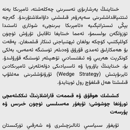
خىتاينىڭ يەرشارىۋى تەسىرىنى چەكلەشتە، ئامېرىكا يەنە
ئىتتىپاقداشلىرىنى سەپەرۋەر قىلىشنى داۋاملاشتۇرىدۇ. گەرچە
يېڭى ئىستراتېگىيە «ئامېرىكا بىرىنچى» شوئارى ئاستىدا
تۈزۈلگەن بولسىمۇ، ئەمما خىتايغا تاقابىل تۇرۇش ئۈچۈن
كوللېكتىپ كۈچكە بولغان ئېھتىياجنى ئىنكار قىلمىغان. پەقەت
بۇ ھەمكارلىق ئەمدى قۇرۇق ۋەدىلەر ئۈستىگە ئەمەس، بەلكى
كونكرېت ھەربىي ۋە ئىقتىسادىي تۆھپىلەر ئۈستىگە قۇرۇلىدۇ.
بۇ، خىتاينىڭ ياۋروپا ۋە ئاسىيادىكى دۆلەتلەرنى ئامېرىكادىن
ئايرىۋېتىش (Wedge Strategy) ئۇرۇنۇشلىرىنى مەغلۇپ
قىلىشتا ھەل قىلغۇچ رول ئوينايدۇ.
كىشىلىك ھوقۇق ۋە قىممەت قاراشلارنىڭ ئىككىلەمچى
ئورۇنغا چۈشۈشى: ئۇيغۇر مەسىلىسى ئۈچۈن خىرىس ۋە
پۇرسەت
ئۇيغۇر سىياسىي ئانالىزچىلىرى ۋە شەرقىي تۈركىستان