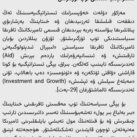
مەزكۇر دۆلەت خەۋپسىزلىك ئىستراتېگىيەسىنىڭ ئەڭ
دىققەت قىلىشقا ئەرزىيدىغان ۋە خىتاينىڭ يەرشارىۋى
پىلانلىرىغا بىۋاسىتە زەربە بېرىدىغان قىسمى ئامېرىكانىڭ ئافرىقا
سىياسىتىدىكى تۈپ ئۆزگىرىشتۇر. ئۇزۇن يىللاردىن بۇيان
ئامېرىكانىڭ ئافرىقا سىياسىتى «لىبېرال ئىدېئولوگىيەنى
تارقىتىش» ۋە ئىنسانپەرۋەرلىك ياردەم بېرىش (Aid)
ئەندىزىسىگە تايىنىپ كەلگەن. بىراق، يېڭى ئىستراتېگىيە بۇ كونا
قاراشنى «ۋاقتى ئۆتكەن» ۋە «ئۈنۈمسىز» دەپ باھالاپ، ئۇنى
«مەبلەغ سېلىش ۋە ئېشىش» (Investment and Growth)
ئەندىزىسىگە ئالماشتۇرغان [29-بەت].
بۇ يېڭى سىياسەتنىڭ تۈپ مەقسىتى ئافرىقىنى خىتاينىڭ
«بىر بەلباغ بىر يول» تەشەببۇسىنىڭ تەسىر دائىرىسىدىن تارتىپ
چىقىرىش ۋە بۇ قىتئەنىڭ مول تەبىئىي بايلىقلىرىنى ئامېرىكا
مەنپەئەتى ئۈچۈن قايتىدىن تەشكىللەشتۇر. ھۆججەتتە ئېنىق