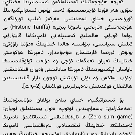
گەرچە ھۆججەتنىڭ تەمىنلەنگەن قىسىملىرىدا «خىتاي»
سۆزى ھەر قۇردا ئۇچرىمىسىمۇ، ئەمما پۈتۈن ئىستراتېگىيەنىڭ
قۇرۇلمىسى خىتاي تەھدىتىنى مەركەز قىلىپ تۈزۈلگەن.
ھۆججەتتىكى «تارىخىي تاموژنا بېجى» (Historic Tariffs) نى
يولغا قويۇپ ھالقىلىق كەسىپلەرنى ئامېرىكاغا قايتۇرۇپ
كېلىش سىياسىتى، بىۋاسىتە ھالدا خىتاينىڭ «دۇنيا زاۋۇتى»
بولۇش ئورنىغا قارىتىلغان ھۇجۇمدۇر. ئامېرىكا ھۆكۈمىتى
خىتاينىڭ ئەرزان ئەمگەك كۈچى ۋە دۆلەت تولۇقلىمىسىغا
تايانغان ئېكسپورتىنىڭ ئامېرىكا سانائىتىنى ۋەيران قىلغانلىقىنى
تونۇپ يەتكەن ۋە بۇنى تۈزىتىش ئۈچۈن بازار قائىدىسىدىن
ھالقىغان قوغدىنىش تەدبىرلىرىنى قوللانغان [2-بەت].
بۇ ئىستراتېگىيە، خىتاي بىلەن بولغان مۇناسىۋەتنىڭ
«ھەمكارلىق» باسقۇچىدىن ئۆتۈپ، «نۆل يىغىندىلىق ئويۇن»
(Zero-sum game) غا ئايلانغانلىقىنى ئىسپاتلايدۇ. ئامېرىكا
ئەمدىلىكتە خىتاينىڭ ئىقتىسادىي تەرەققىياتىنى ئامېرىكا
ئۈچۈن پايدىلىق دەپ قارىمايدۇ، ئەكسىچە، خىتاينىڭ ھەربىر