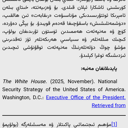
كۈرىشىنى ئاشكارا ئېلان قىلدى. بۇ ۋەزىيەتتە، خىتاي بىلەن
ئامېرىكا ئوتتۇرىسىدىكى مۇناسىۋەت «رىقابەت» تىن ھالقىپ،
«دۈشمەنلىشىش» باسقۇچىغا قەدەم قويىدۇ. بۇ يېڭى دەۋردە،
كۈچ ۋە مەنپەئەت ھەممىدىن ئۈستۈن تۇرىدىغان بولۇپ،
كىچىك مىللەتلەر ۋە سىياسىي ھەرىكەتلەر ئۆز تەقدىرىنى
مۇشۇ چوڭ دۆلەتلەرنىڭ مەنپەئەت توقۇنۇشى ئىچىدىن
ئىزدىشىگە توغرا كېلىدۇ.
پايدىلانغان مەنبە:
The White House.
(2025, November). National
Security Strategy of the United States of America.
Washington, D.C.:
Executive Office of the President.
Retrieved from
[1]
مۇھىم ئىجتىمائىي پاكىتلار ۋە مەسىلىلەرگە (بولۇپمۇ