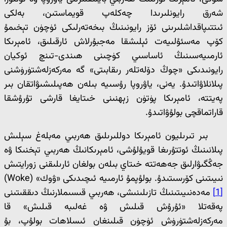
شەرق رايونلىرىدا چەكلەپ قويماستىن، بەلكى
ئىتتىپاقداشلىرىنى ئۆز رايونىنىڭ بىخەتەرلىكى ئۈچۈن تېخىمۇ
كۆپ مەسئۇلىيەت ئېلىشقا مەجبۇرلاش ئارقىلىق، ئامېرىكا
ئارمىيەسىنىڭ ئاساسىي كۈچىنى ھىندى-تىنچ ئوكيان
رايونىدىكى «چوڭ دۆلەتلەر رىقابىتى» گە مەركەزلەشتۈرۈشنى
پىلانلاۋاتىدۇ. يەنى، ياۋروپا رۇسىيە بىلەن ھەپىلىشىۋاتقان بىر
پەيتتە، ئامېرىكا پۈتۈن زېھنىنى خىتايغا قارشى تۇرۇشقا
قاراتماقچى بولۇۋاتىدۇ.
بىر تىرىليون ئامېرىكا دوللىرىلىق ھەربىي مەبلەغ سېلىش
پىلانىنىڭ ئوتتۇرىغا قويۇلۇشى، ئامېرىكانىڭ ھەربىي تېخنىكا ۋە
جەڭگىۋارلىق جەھەتتە خىتاي بىلەن بولغان ئارىلىقنى زورايتىش
نىيىتىنى كۆرسىتىدۇ. بولۇپمۇ ئارمىيە ئىچىدىكى «ۋوك» (Woke)
[1]
مەدەنىيىتىنىڭ تازىلىنىشى، ھەربىي قىسىملارنىڭ دىققىتىنى
پەقەتلا «ئۇرۇش قىلىش ۋە غەلىبە قىلىش» قا
مەركەزلەشتۈرۈش ئۈچۈن قىلىنغان ئىسلاھات بولۇپ، بۇ