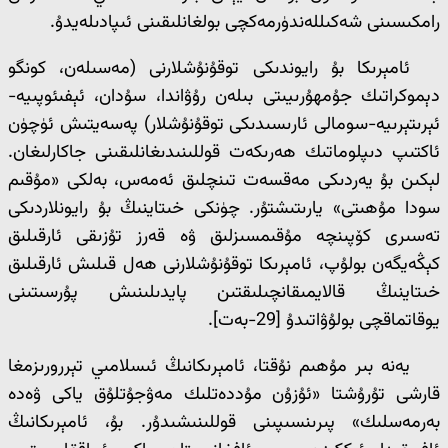
رامكىسىنى شەكىللەندۈرمەكچى بولغانلىقىنى ئىپادىلەيدۇ.
ئامېرىكا بۇ رايوندىكى توقۇنۇشلارنى (مەسىلەن، كونگو
دېموكراتىك جۇمھۇرىيىتى بىلەن رۇۋاندا، سۇدان، ئېفىئ‍وپىيە-
ئېرىتېرىيە-سومالى ئارىسىدىكى توقۇنۇشلار) پەسەيتىش ئۈچۈن
ئاكتىپ دىپلوماتىك ھەرىكەت قوللىنىدىغانلىقىنى جاكارلىغان.
لېكىن بۇ يەردىكى مەقسەت تىنچلىق ئەمەس، بەلكى «مۇقىم
سودا مۇھىتى» يارىتىشتۇر. چۈنكى خىتاينىڭ بۇ رايونلاردىكى
تەسىرى كۆپىنچە مۇقىمسىزلىق ۋە قەرز تۇزىقى ئارقىلىق
كېڭەيگەن بولۇپ، ئامېرىكا توقۇنۇشلارنى ھەل قىلىش ئارقىلىق
خىتاينىڭ قالايمىقانچىلىقتىن پايدىلىنىش پۇرسىتىنى
يوقاتماقچى بولۇۋاتىدۇ [29-بەت].
يەنە بىر مۇھىم نۇقتا، ئامېرىكانىڭ ئىسلامىي تېررورىزمغا
قارشى تۇرۇشتا «ئۇزۇن مۇددەتلىك مەۋجۇتلۇق ياكى ۋەدە
بەرمەسلىك» پىرىنسىپىنى قوللىنىشىدۇر. بۇ، ئامېرىكانىڭ