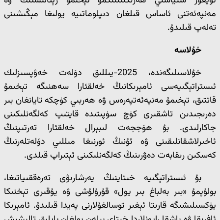
ئۇيغۇر سىياسىي ھەرىكىتىنىڭمۇ تېخىمۇ رېئالىستىك ۋە
مەنپەئەتنى ئاساس قىلغان دىپلوماتىيە يولىغا مېڭىشىنى
تەلەپ قىلىدۇ.
خۇلاسە
خۇلاسىلىگەندە، 2025-يىللىق دۆلەت خەۋپسىزلىك
ئىستراتېگىيەسى ئامېرىكانىڭ خەلقئارا سەھنىگە تېخىمۇ
قاتتىق، تېخىمۇ مەنپەئەتپەرەس ۋە ھەربىي كۈچكە تايانغان بىر
دەرىجىدىن تاشقىرى كۈچ سۈپىتىدە قايتىپ كەلگەنلىكىنى
جاكارلىدى. بۇ ھۆججەت لىبېرال خەلقئارا تەرتىپنىڭ
ئاخىرلاشقانلىقىنى ۋە ئۇنىڭ ئورنىغا مىللىي دۆلەتلەرنىڭ
كەسكىن رىقابەت دەۋرىنىڭ كەلگەنلىكىنى ئېتىراپ قىلدى.
بۇ ئىستراتېگىيە خىتاينىڭ يەرشارىۋى تەرەققىياتىغا،
بولۇپمۇ «بىر بەلباغ بىر يول» قۇرۇلۇشى ۋە يۇقىرى تېخنىكا
يۈكسىلىشىگە قارىتا ئېغىر توسالغۇلارنى پەيدا قىلىدۇ. ئامېرىكا
ئافرىقا ۋە باشقا رايونلاردا خىتاي بىلەن بولغان بايلىق تالىشىش