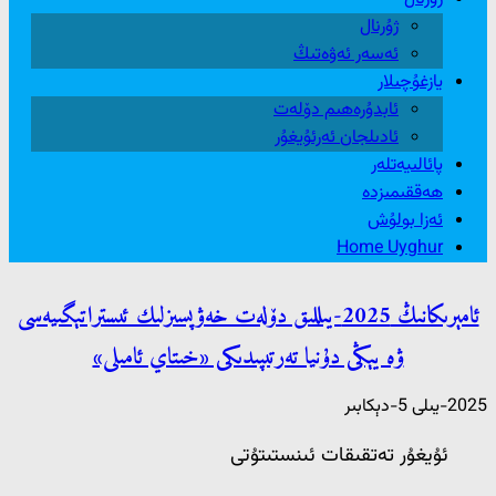
ژۇرنال
ئەسەر ئەۋەتىڭ
يازغۇچىلار
ئابدۇرەھىم دۆلەت
ئادىلجان ئەرئۇيغۇر
پائالىيەتلەر
ھەققىمىزدە
ئەزا بولۇش
Home Uyghur
ئامېرىكانىڭ 2025-يىللىق دۆلەت خەۋپسىزلىك ئىستراتېگىيەسى
ۋە يېڭى دۇنيا تەرتىپىدىكى «خىتاي ئامىلى»
2025-يىلى 5-دېكابىر
ئۇيغۇر تەتقىقات ئىنستىتۇتى