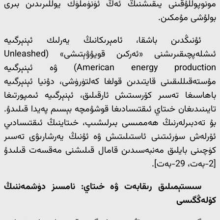
مونوپوللۇقىنى يىقىشنىڭ ئەڭ ئۈنۈملۈك يوللىرىدىن بىرى
بولۇشى مۇمكىن.
ئۇنىڭدىن باشقا، ئامېرىكانىڭ يەرلىك ئېنېرگىيە
ئىشلەپچىقىرىشنى «ئەركىن قويۇۋېتىشى» (Unleashed
American energy production) ۋە ئېنېرگىيە
مۇستەقىللىقىنى قايتىدىن قولغا كەلتۈرۈشى، دۇنيا ئېنېرگىيە
باھاسىغا تەسىر كۆرسىتىش ئارقىلىق، ئېنېرگىيە ئىمپورتىغا
تايىنىدىغان خىتاي ئىقتىسادىغا قوشۇمچە بېسىم پەيدا قىلىدۇ.
بۇ تەدبىرلەرنىڭ ھەممىسى بىرلىشىپ، خىتاينىڭ ئىقتىسادىي
ئۆرلەش سۈرئىتىنى ئاستىلىتىش ۋە ئۇنىڭ يەرشارىۋى تەسىر
كۈچىنى بايلىق مەنبەسىدىن قامال قىلىشنى مەقسەت قىلىدۇ
[2-بەت، 29-بەت].
سىستېمىلىق رىقابەت ۋە خىتاي: نامسىز دۈشمەننىڭ
كۆلەڭگىسى