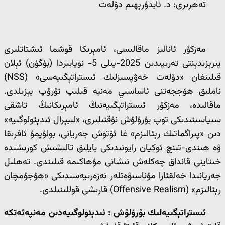
تەھرىرى: د. ئابدۇرېھىم دۆلەت
مەزكۇر ئانالىز ماقالىسى، ئامېرىكا قوشما ئىشتاتلىرى
پىرېزىدېنتى تەرىپىدىن 2025-يىلى 5- نويابىردا (بۈگۈن) ئېلان
قىلىنغان «دۆلەت خەۋپسىزلىك ئىستراتېگىيەسى» (NSS)
ناملىق ھۆججەتنى ئاساسىي مەنبە قىلىپ تۇرۇپ يېزىلدى.
ماقالىدە، مەزكۇر ئىستراتېگىيەنىڭ ئامېرىكانىڭ تاشقى
سىياسىتىدىكى تۈپ بۇرۇلۇش نۇقتىلىرى، «لىبېرال ئىدېئولوگىيە»
دىن «پىراگماتىك رېئالىزم» غا ئۆتۈش جەريانى، بولۇپمۇ ئافرىقا
ۋە ھىندى-تىنچ ئوكيان رايونىدىكى بايلىق تالىشىش كۈرىشىدە
خىتاينى قانداق چەكلەش نىشانى مۇھاكىمە قىلىندى. تەھلىل
جەريانىدا خەلقئارا مۇناسىۋەتلەر نەزەرىيەسىدىكى «ھۇجۇمچان
رېئالىزم» (Offensive Realism) قارىشى قوللىنىلدى.
ئىستراتېگىيەلىك بۇرۇلۇش : ئىدېئولوگىيەدىن مەنپەئەتكە