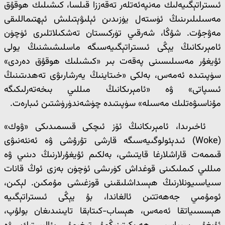
ئىستراتېگىيەلىك مەنپەئەتلەر تەقەززا قىلسا، كىشىلىك ھوقۇق
مەسىلىلىرىنىڭ ئۈستەل يۈزىدىن ئېلىۋېتىلىش ئېھتىماللىقى
مەۋجۇت. شۇڭا، شەرقىي تۈركىستان تەشكىلاتلىرى ئۈچۈن
ئامېرىكانىڭ يېڭى ئىستراتېگىيەسىگە ماسلىشىشنىڭ يولى
ئۇيغۇر مەسىلىسىنى پەقەت بىر «كىشىلىك ھوقۇق دەردى»
سۈپىتىدە ئەمەس، بەلكى «خىتاينىڭ يەرشارىۋى تەھدىتىنىڭ
ئىسپاتى» ۋە «ئامېرىكانىڭ مىللىي بىخەتەرلىكىگە
مۇناسىۋەتلىك مەسىلە» سۈپىتىدە چۈشەندۈرۈشتىن ئىبارەت.
ئاخىرىدا، ئامېرىكانىڭ ئۆز ئىچكى قىسمىدىكى «ۋوك»
(Woke) ئىدېئولوگىيەسىگە قارشى تۇرۇشى ۋە ئەنئەنىۋى
قىممەت قاراشلارغا قايتىشى، بەلكىم ئۇيغۇرلارنىڭ دىنىي ۋە
مىللىي كىملىكىنى قوغداش كۈرىشى ئۈچۈن بەزى ئوڭ قانات
سىياسىيونلارنىڭ ھېسداشلىقىنى قوزغىشى مۇمكىن. لېكىن،
ئومۇمىي جەھەتتىن ئالغاندا، بۇ يېڭى ئىستراتېگىيە
ھېسسىياتقا ئەمەس، ھېساب-كىتابقا تايىنىدىغان بولۇپ،