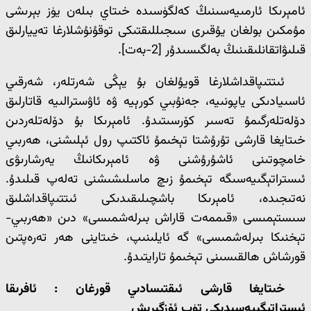
ئامېرىكا ئارمىيەسىنىڭ كەلگۈسىدە خىتاي بىلەن يۈز بېرىشى
مۇمكىن بولغان يۇقىرى سىجىللىقتىكى توقۇنۇشلارغا تەييارلىق
قىلىۋاتقانلىقىنىڭ بەلگىسىدۇر [2-بەت].
ئىتتىپاقداشلارغا قويۇلغان بۇ يېڭى شەرتلەر، شەرقىي
ئاسىيادىكى ياپونىيە، جەنۇبىي كورېيە ۋە ئاۋسترالىيە قاتارلىق
دۆلەتلەرگىمۇ تەسىر كۆرسىتىدۇ. ئامېرىكا بۇ دۆلەتلەردىن
خىتايغا قارشى تۇرۇشتا تېخىمۇ ئاكتىپ رول ئېلىشنى، ھەربىي
خامچوتىنى ئاشۇرۇشنى ۋە ئامېرىكانىڭ يەرشارىۋى
ئىستراتېگىيەسىگە تېخىمۇ زىچ ماسلىشىشنى تەلەپ قىلىدۇ.
نەتىجىدە، ئامېرىكا باشچىلىقىدىكى ئىتتىپاقداشلىق
سىستېمىسى «قىممەت قاراش بىرلەشمىسى» دىن «ھەربىي-
تېخنىكا بىرلەشمىسى» گە ئايلىنىپ، خىتاينى ھەر تەرەپتىن
قورشاش ھالقىسىنى تېخىمۇ تارايتىدۇ.
خىتايغا قارشى ئىقتىسادىي قورغان : ئافرىقا
ئىستراتېگىيەسىدىكى تۈپ ئۆزگىرىش