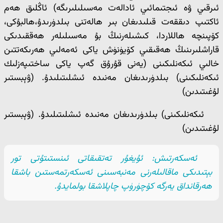
ئىرقىي ۋە ئىجتىمائىي ئادالەت مەسىلىلىرىگە) ئاڭلىق ھەم
ئاكتىپ دىققەت قىلىدىغان بىر ھالەتنى بىلدۈرىدۇ،ھالبۇكى،
كۆپىنچە ھاللاردا، كىشىلەرنىڭ بۇ مەسىلىلەر ھەققىدىكى
قاراشلىرىنىڭ ھەقىقىي كۆيۈنۈش ياكى ئەمەلىي ھەرىكەتتىن
خالىي ئىكەنلىكىنى (يەنى قۇرۇق گەپ ياكى ساختىپەزلىك
ئىكەنلىكىنى) بىلدۈرىدىغان مەنىدە ئىشلىتىلىدۇ. (ۋېبستىر
لۇغىتىدىن)
ئىكەنلىكىنى) بىلدۈرىدىغان مەنىدە ئىشلىتىلىدۇ. (ۋېبستىر
لۇغىتىدىن)
ئەسكەرتىش: ئۇيغۇر تەتقىقاتى ئىنستىتۇتى تور
بېتىدىكى ماقالىلەرنى مەنبەسىنى ئەسكەرتمەستىن باشقا
ھەرقانداق يەرگە كۆچۈرۈپ چاپلاشقا بولمايدۇ.