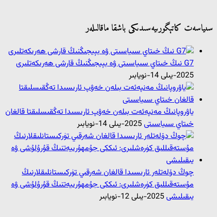
سىياسەت كاتېگورىيەسىدىكى باشقا ماقالىلەر
G7 نىڭ خىتاي سىياسىتى ۋە بېيجىڭنىڭ قارشى ھەرىكەتلىرى
2025-يىلى 14-نويابىر
ياۋروپانىڭ مەنپەئەت بىلەن خەۋپ ئارىسىدا تەڭقىسلىقتا قالغان
خىتاي سىياسىتى
2025-يىلى 14-نويابىر
چوڭ دۆلەتلەر ئارىسىدا قالغان شەرقىي تۈركىستانلىقلارنىڭ
مۇستەقىللىق كۈرەشلىرى: ئىككى جۇمھۇرىيەتنىڭ قۇرۇلۇشى ۋە
يىقىلىشى
2025-يىلى 12-نويابىر