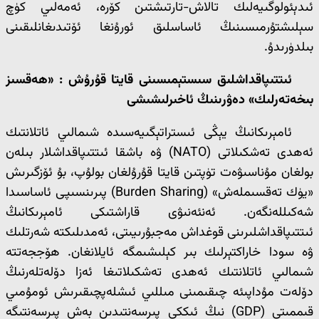
ئىدېئولوگىيەلىك تالاش-تارتىشتىن كۆرە، ئەمەلىي كۈچ
سېلىشتۇرمىسىنىڭ ئاساسلىق ئورۇنغا ئۆتىدىغانلىقىنى
بىلدۈرىدۇ.
ئىتتىپاقداشلىق سىستېمىسىنى قايتا قۇرۇش : «ھەقسىز
بىخەتەرلىك» دەۋرىنىڭ ئاخىرلىشىشى
ئامېرىكانىڭ يېڭى ئىستراتېگىيەسىدە شىمالىي ئاتلانتىك
ئەھدى تەشكىلاتى (NATO) ۋە باشقا ئىتتىپاقداشلار بىلەن
بولغان مۇناسىۋەت تۈپتىن قايتا قۇرۇلغان بولۇپ، بۇ ئۆزگىرىش
«يۈك تەقسىملەش» (Burden Sharing) پىرىنسىپى ئاساسىدا
شەكىللەنگەن. ئەنئەنىۋى قاراشتىكى ئامېرىكانىڭ
ئىتتىپاقداشلىرىنى قوغداش مەجبۇرىيىتى، ئەمدىلىكتە شەرتلىك
ۋە سودا خاراكتېرلىك بىر كېلىشىمگە ئايلانغان. ھۆججەتتە
شىمالىي ئاتلانتىك ئەھدى تەشكىلاتىغا ئەزا دۆلەتلەرنىڭ
دۆلەت مۇداپىئە چىقىمىنى مىللىي ئىشلەپچىقىرىش ئومۇمىي
قىممىتى (GDP) نىڭ ئىككى پىرسەنتىدىن بەش پىرسەنتىگە