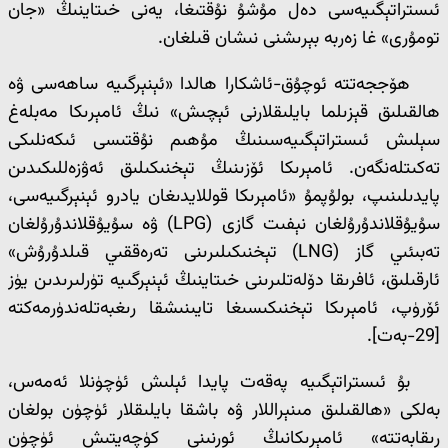
ئىستراتېگىيەسى دەل مۇشۇ نۇقتىغا، يەنى خىتاينىڭ «جان
تومۇرى» غا زەربە بېرىشنى نىشان قىلغان.
ھۆججەتتە ئوچۇق-ئاشكارا ھالدا «ئېنېرگىيە ساھەسى ۋە
ھالقىلىق قېزىلما بايلىقلارنى ئېچىش» نىڭ ئامېرىكا مەبلەغ
سېلىش ئىستراتېگىيەسىنىڭ مۇھىم نۇقتىسى ئىكەنلىكى
تەكىتلەنگەن. ئامېرىكا ئۆزىنىڭ تېخنىكىلىق ئەۋزەللىكىدىن
پايدىلىنىپ، بولۇپمۇ «ئامېرىكا قوللايدىغان يادرو ئېنېرگىيەسى،
سۇيۇقلاندۇرۇلغان نېفىت گازى (LPG) ۋە سۇيۇقلاندۇرۇلغان
تەبىئىي گاز (LNG) تېخنىكىلىرىنى تەرەققىي قىلدۇرۇش»
ئارقىلىق، ئافرىقا دۆلەتلىرىنى خىتاينىڭ ئېنېرگىيە تۈرلىرىدىن يۈز
ئۆرۈپ، ئامېرىكا تېخنىكىسىغا تايىنىشقا رىغبەتلەندۈرمەكتە
[29-بەت].
بۇ ئىستراتېگىيە پەقەت پايدا ئېلىش ئۈچۈنلا ئەمەس،
بەلكى «ھالقىلىق مىنېراللار ۋە باشقا بايلىقلار ئۈچۈن بولغان
رىقابەتتە» ئامېرىكانىڭ ئورنىنى كۈچەيتىش ئۈچۈن