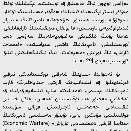
دەۋاسى ئۈچۈن ئەڭ ھالقىلىق ۋە ئويلىنىشقا تېگىشلىك نۇقتا،
مەزكۇر ئىستراتېگىيەنىڭ كىشىلىك ھوقۇق مەسىلىسىگە تۇتقان
«سوغۇق» پوزىتسىيەسىدۇر. ھۆججەتتە ئامېرىكانىڭ «لىبېرال
ئىدېئولوگىيەنى تارقىتىش» قا بولغان قىزىقىشىنىڭ ئازايغانلىقى،
ھەتتا بۇنىڭ ئىلگىرىكى مەغلۇبىيەتلەرنىڭ سەۋەبى دەپ
كۆرسىتىلىشى، ئامېرىكانىڭ تاشقى سىياسىتىدە «قىممەت
قاراش» نىڭ ئورنىنى «مەنپەئەت» نىڭ ئىگىلىگەنلىكىنى ئېنىق
كۆرسىتىپ بەردى [29-بەت].
بۇ ئەھۋالدا، خىتاينىڭ شەرقىي تۈركىستاندىكى ئىرقىي
قىرغىنچىلىق ۋە ئىنسانىيەتكە قارشى جىنايەتلىرىگە قارىتا
ئامېرىكانىڭ بېسىمى، ئەمدىلىكتە ساپ ئىنسانپەرۋەرلىك ۋە
ئەخلاقىي مەجبۇرىيەت نۇقتىسىدىن ئەمەس، بەلكى خىتاينى
ئىقتىسادىي جەھەتتىن ئاجىزلىتىش قورالى سۈپىتىدە
قوللىنىلىشى مۇمكىن. يەنى، ئۇيغۇر مەسىلىسى ئامېرىكانىڭ
خىتايغا قارشى «ئىقتىسادىي ئۇرۇش» (Economic Warfare)