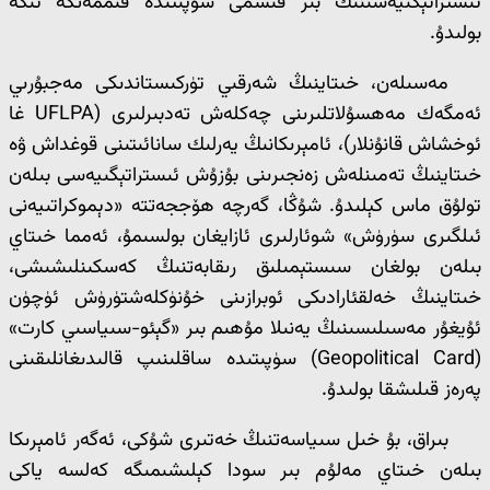
ئىستراتېگىيەسىنىڭ بىر قىسمى سۈپىتىدە قىممەتكە ئىگە
بولىدۇ.
مەسىلەن، خىتاينىڭ شەرقىي تۈركىستاندىكى مەجبۇرىي
ئەمگەك مەھسۇلاتلىرىنى چەكلەش تەدبىرلىرى (UFLPA غا
ئوخشاش قانۇنلار)، ئامېرىكانىڭ يەرلىك سانائىتىنى قوغداش ۋە
خىتاينىڭ تەمىنلەش زەنجىرىنى بۇزۇش ئىستراتېگىيەسى بىلەن
تولۇق ماس كېلىدۇ. شۇڭا، گەرچە ھۆججەتتە «دېموكراتىيەنى
ئىلگىرى سۈرۈش» شوئارلىرى ئازايغان بولسىمۇ، ئەمما خىتاي
بىلەن بولغان سىستېمىلىق رىقابەتنىڭ كەسكىنلىشىشى،
خىتاينىڭ خەلقئارادىكى ئوبرازىنى خۇنۈكلەشتۈرۈش ئۈچۈن
ئۇيغۇر مەسىلىسىنىڭ يەنىلا مۇھىم بىر «گېئو-سىياسىي كارت»
(Geopolitical Card) سۈپىتىدە ساقلىنىپ قالىدىغانلىقىنى
پەرەز قىلىشقا بولىدۇ.
بىراق، بۇ خىل سىياسەتنىڭ خەتىرى شۇكى، ئەگەر ئامېرىكا
بىلەن خىتاي مەلۇم بىر سودا كېلىشىمىگە كەلسە ياكى