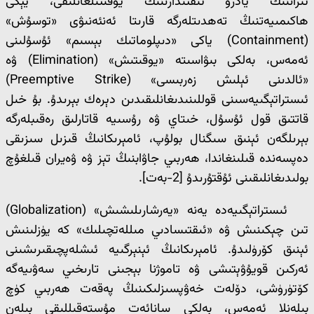
ئىراننىڭ يادرو ئىقتىدارىنىڭ يوقىتىلغانلىقى، يېڭى
ھاكىمىيەتنىڭ تەھدىتلەرگە قارىتا ئەنئەنىۋى «توسۇش»
(Containment) ياكى «دىپلوماتىك بېسىم» ئۇسۇلىنى
ئەمەس، بەلكى بىۋاسىتە «يوقىتىش» (Elimination) ۋە
«ئالدىنى ئېلىش زەربىسى» (Preemptive Strike)
ئىستراتېگىيەسىنى قوللىنىدىغانلىقىدىن دېرەك بېرىدۇ. بۇ خىل
قاتتىق قول ئۇسۇل، خىتاي ۋە رۇسىيە قاتارلىق رەقىبلەرگە
بېرىلگەن ئېنىق سىگنال بولۇپ، ئامېرىكانىڭ قىزىل سىزىقى
دەپسەندە قىلىنغاندا، ھەربىي جاۋابنىڭ تېز ۋە ۋەيران قىلغۇچ
بولىدىغانلىقىنى ئۇقتۇرىدۇ [2-بەت].
ئىستراتېگىيەدە يەنە «يەرشارىلىشىش» (Globalization)
تىن چېكىنىش ۋە «ئىقتىسادىي مىللەتچىلىك» كە يۈزلىنىش
ئېنىق كۆرۈلىدۇ. ئامېرىكانىڭ ئېنېرگىيە ئىشلەپچىقىرىشىنى
ئەركىن قويۇۋېتىشى ۋە تاموژنا بېجىنى تارىخىي سەۋىيەگە
كۆتۈرۈشى، دۆلەت خەۋپسىزلىكىنىڭ پەقەت ھەربىي كۈچ
بىلەنلا ئەمەس، بەلكى سانائەت مۇستەقىللىقى بىلەن