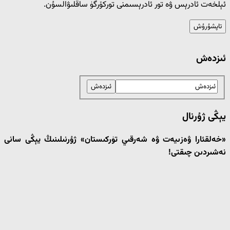
ئېلخەت ئادرېس ۋە تور ئادرېسىمنى توركۆرگۈ ساقلىۋالسۇن.
ئىزدەش
يېڭى ژۇرنال
«خەلقئارا ۋەزىيەت ۋە شەرقىي تۈركىستان» ژۇرنىلىنىڭ يېڭى سانى
نەشىردىن چىقتى!