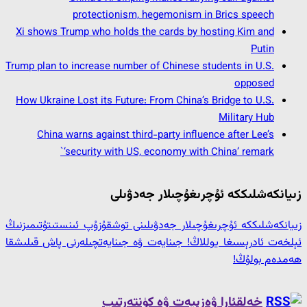
protectionism, hegemonism in Brics speech
Xi shows Trump who holds the cards by hosting Kim and
Putin
Trump plan to increase number of Chinese students in U.S.
opposed
How Ukraine Lost its Future: From China’s Bridge to U.S.
Military Hub
China warns against third-party influence after Lee’s
‘security with US, economy with China’ remark`
زىيانكەشلىككە ئۇچرىغۇچىلار جەدۋىلى
زىيانكەشلىككە ئۇچرىغۇچىلار جەدۋىلىنى توشقۇزۇپ ئىنستىتۇتىمىزنىڭ
ئېلخەت ئادرېسىغا يوللاڭ! جىنايەت ۋە جىنايەتچىلەرنى پاش قىلىشقا
ھەمدەم بولۇڭ!
خەلقئارا ۋەزىيەت ۋە كۈنتەرتىپ