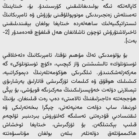
كاپالەتكە ئىگە بولىدىغانلىقىنى كۆرسىتىدۇ. بۇ، خىتاينىڭ
تەمىنلەش زەنجىرىدىكى مونوپوللۇقىنى بۇزۇش ۋە ئامېرىكانىڭ
ئىستراتېگىيەلىك ساھەلەردە خىتايغا بولغان بېقىندىلىقىنى
ئاخىرلاشتۇرۇش ئۈچۈن تاشلانغان ھەل قىلغۇچ قەدەمدۇر [2-
بەت].
بۇ بۆلۈمدىكى ئەڭ مۇھىم نۇقتا، ئامېرىكانىڭ «ئەخلاقىي
ئۈستۈنلۈك» تالىشىشتىن ۋاز كېچىپ، «كۈچ ئۈستۈنلۈكى» گە
مەركەزلەشكىنىدۇر. ئىلگىرىكى ھۆكۈمەتلەرنىڭ دېموكراتىيە،
كىشىلىك ھوقۇق ۋە كىلىمات ئۆزگىرىشى قاتارلىق يەرشارىۋى
تېمىلارنى دۆلەت خەۋپسىزلىكىنىڭ مەركىزىگە قويۇشى، بۇ يېڭى
ھۆججەتتە «ئاجىزلىقنىڭ ئالامىتى» دەپ رەت قىلىنغان. بۇنىڭ
ئورنىغا، ساپ دۆلەت مەنپەئەتى، چېگرا بىخەتەرلىكى ۋە
ئىقتىسادىي قۇدرەتنى ئەسلىگە كەلتۈرۈش بىردىنبىر ئۆلچەم
قىلىپ بېكىتىلگەن. بۇ ئۆزگىرىش، خىتايغا ئوخشاش
ھاكىممۇتلەق دۆلەتلەر بىلەن بولغان مۇناسىۋەتتە