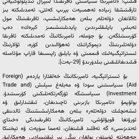
قىلىپ: «ئامېرىكا سىياسىتى ئافرىقىدا لىبېرال ئىدېئولوگىيەنى
تارقىتىشقا زىيادە ئەھمىيەت بېرىپ كەتتى، ئەمدىلىكتە بىز
تاللانغان دۆلەتلەر بىلەن ھەمكارلىشىپ، ئافرىقىنىڭ مول
تەبىئىي بايلىقلىرىدىن پايدىلىنىشىمىز كېرەك» دەپ
كۆرسىتىلگەن. بۇ جۈملە، ئامېرىكانىڭ ئەمدىلىكتە ئافرىقا
دۆلەتلىرىنىڭ دېموكراتىك ئەھۋالىدىن كۆرە، ئۇلارنىڭ
ئىستراتېگىيەلىك قىممىتى ۋە بايلىق زاپىسىغا قاراپ مۇئامىلە
قىلىدىغانلىقىنى بىلدۈرىدۇ [29-بەت].
بۇ ئىستراتېگىيە، ئامېرىكانىڭ خەلقئارا ياردەم (Foreign
Aid) سىياسىتىنى سودا ۋە مەبلەغ سېلىش (Trade and
Investment) سىياسىتىگە ئۆزگەرتكەنلىكىنى كۆرسىتىدۇ.
بولۇپمۇ «ئامېرىكا بازىرىنى ئاچىدىغان، ئىقتىدارلىق ۋە
ئىشەنچلىك دۆلەتلەر» بىلەن ھەمكارلىشىشنىڭ ئالدىنقى
ئورۇنغا قويۇلۇشى، ئامېرىكانىڭ ئافرىقىدىكى «خىتاي
ئەندىزىسى» گە تەقلىد قىلىنغان، ئەمما سۈپەت ۋە تېخنىكا
جەھەتتە ئۈستۈن بولغان يېڭى بىر ئىقتىسادىي ھەمكارلىق