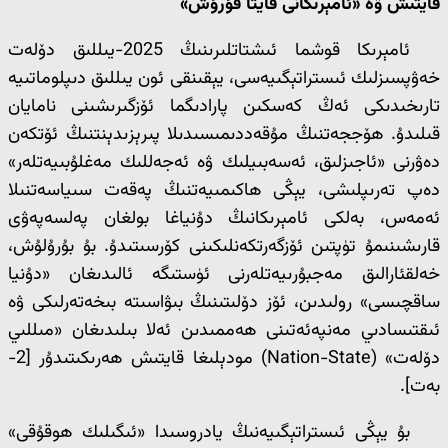
قايتىش ۋە «ئامېرىكانى قايتا قۇرۇش»
ئامېرىكا قوشما ئىشتاتلىرىنىڭ 2025-يىللىق دۆلەت
خەۋپسىزلىك ئىستراتېگىيەسى، يېقىنقى ئون يىللىق دىپلوماتىيە
تارىخىدىكى ئەڭ كەسكىن پارادىگما ئۆزگىرىشىنى نامايان
قىلىدۇ. ھۆججەتنىڭ مۇقەددىمىسىدىلا پىرېزىدېنتنىڭ ئۆتكەن
دەۋرنى «ئاجىزلىق، ئەسەبىيلىك ۋە ئەجەللىك مەغلۇبىيەتلەر»
دەپ تەرىپلىشى، يېڭى ھاكىمىيەتنىڭ پەقەت سىياسەتنىلا
ئەمەس، بەلكى ئامېرىكانىڭ دۇنياغا بولغان پەلسەپەۋى
قارىشىنىمۇ تۈپتىن ئۆزگەرتكەنلىكىنى كۆرسىتىدۇ. بۇ بۇرۇلۇش،
خەلقئارالىق مەجبۇرىيەتلەرنى ئۈستىگە ئالىدىغان «دۇنيا
ساقچىسى» رولىدىن، ئۆز دۆلىتىنىڭ بىۋاسىتە بىخەتەرلىكى ۋە
ئىقتىسادىي مەنپەئەتىنى ھەممىدىن ئەلا بىلىدىغان «مىللىي
دۆلەت» (Nation-State) مودېلىغا قايتىش ھەرىكىتىدۇر [2-
بەت].
بۇ يېڭى ئىستراتېگىيەنىڭ يادروسىدا «ئىگىلىك ھوقۇقى»