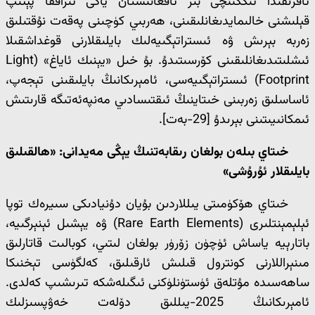
ئافرىقىدا ئىككىنچى بىر ئافغانىستان ياكى ئىراققا پېتىپ
قېلىشنى خالىمايدىغانلىقىنى، ھەربىي كۈچىنى پەقەت نۇقتىلىق
زەربە بېرىش ۋە ئىستراتېگىيەلىك بايلىقلارنى قوغداشقىلا
ئىشلىتىدىغانلىقىنى كۆرسىتىدۇ. بۇ خىل «يېنىك ئاياغ» (Light
Footprint) ئىستراتېگىيەسى، ئامېرىكانىڭ بايلىقىنى تېجەپ،
ئاساسلىق زەربىنى خىتاينىڭ ئىقتىسادىي مەنپەئەتىگە قارىتىش
ئىمكانىيىتىنى بېرىدۇ [29-بەت].
خىتاي بىلەن بولغان رىقابەتنىڭ يېڭى مەيدانى: «ھالقىلىق
بايلىقلار ئۇرۇشى»
خىتاي ھۆكۈمىتى يىللاردىن بۇيان دۇنيادىكى سىيرەك توپا
ئېلېمېنتلىرى (Rare Earth Elements) ۋە يېشىل ئېنېرگىيە،
باتارېيە ياساش ئۈچۈن زۆرۈر بولغان لىتىي، كوبالىت قاتارلىق
مىنېراللارنى كونترول قىلىش ئارقىلىق، كەلگۈسى تېخنىكا
ساھەسىدە مۇتلەق ئۈستۈنلۈكنى ئىگىلەشكە تىرىشىپ كەلدى.
ئامېرىكانىڭ 2025-يىللىق دۆلەت خەۋپسىزلىك