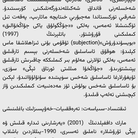
ئاپپاراتلىرى» ئانالىزى، مائارىپ سىستېمىسىنىڭ ئاساسلىق
شەخسلەرنى قانداق شەكىللەندۈرگەنلىكىنى كۆرسىتىدۇ.
شەرقىي تۈركىستاندا مەجبۇرىي خىتايچە مائارىپ، پەقەت تىل
ئۆگىتىشلا ئەمەس، بەلكى ««جۇڭگولۇق ياكى جۇاڭخۇالىق»
كىملىكىنى قۇرۇشتۇر. باتلېرنىڭ (1997)
«بويسۇندۇرۇش»(subjection) ئۇقۇمى بۇنى ئىزاھلاشقا ماس
كېلىدۇ: ھوقۇق ئاساسلىق شەخسلەرنى بېسىم ئارقىلىق
ئەمەس، بەلكى ئۇلارنى مەلۇم بىر كىملىككە چاقىرىش ئارقىلىق
يېتىشتۈرىدۇ. «جۇاڭخۇا مىللىتى ئورتاق ئېڭى» سۆزى،
ئۇيغۇرلارغا ئاساسلىق شەخس سۈپىتىدە سۇنۇلۇۋاتىدۇ، لېكىن
بۇ ئاساسلىق شەخس بولۇش ئۆز مەدەنىيەت كىملىكىدىن ۋاز
كېچىشنى تەلەپ قىلىدۇ.
ئىقتىساد-سىياسەت: تەرەققىيات-خەۋپسىزلىك باغلىنىشى
مارك داففېلدنىڭ (2001) «يەرشارىنى ئىدارە قىلىش ۋە
يېڭى ئۇرۇشلار» ناملىق ئەسىرى، 1990-يىللاردىن باشلاپ