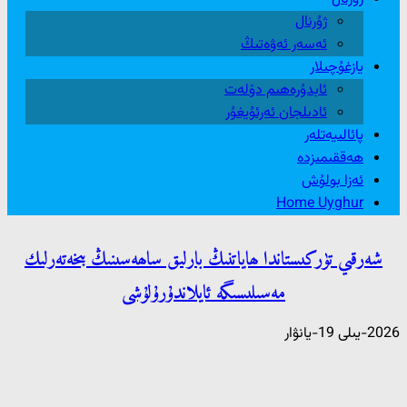
ژۇرنال
ئەسەر ئەۋەتىڭ
يازغۇچىلار
ئابدۇرەھىم دۆلەت
ئادىلجان ئەرئۇيغۇر
پائالىيەتلەر
ھەققىمىزدە
ئەزا بولۇش
Home Uyghur
شەرقىي تۈركىستاندا ھاياتنىڭ بارلىق ساھەسىنىڭ بىخەتەرلىك
مەسىلىسىگە ئايلاندۇرۇلۇشى
2026-يىلى 19-يانۋار