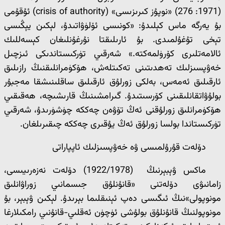
(1971: 276) «نوپۇز كىرىزىسى» (crisis of authority) ئۇقۇمى
بۇ يەرگە ماس كېلىدۇ: «كونىسى ئۆلۈۋاتىدۇ، لېكىن يېڭىسى
تېخى تۇغۇلمىدى. بۇ ئارىلىقتا نۇرغۇنلىغان كېسەللىك
ئالامەتلىرى كۆرۈلمەكتە.» شەرقىي تۈركىستاندىكى ئىزچىل
خەۋپسىزلىك تەھدىتىنى تەكىتلەش، ھۆكۈمرانلىقنىڭ رازىلىق
ئارقىلىق ئەمەس، بەلكى زورلۇق ئارقىلىق ساقلىنىشقا مەجبۇر
بولۇۋاتقانلىقىنى كۆرسىتىدۇ. گىرامشىنىڭ قارىشىچە، ھەقىقىي
ھۆكۈمرانلىق زورلۇقنى ئەڭ تۆۋەن چەككە چۈشۈرىدۇ، شەرقىي
تۈركىستاندا بولسا زورلۇق ئەڭ يۇقىرى چەككە چىقىرىلغان.
دۆلەت قۇرۇلمىسى ۋە خەۋپسىزلىك ئاپپاراتى
ماكس ۋېبېرنىڭ (1922/1978) دۆلەت نەزەرىيىسى،
زامانىۋى دۆلەتنى «قانۇنلۇق جىسمانىي زوراۋانلىق
مونوپولى»نىڭ ئىگىسى دەپ ئېنىقلىما بېرىدۇ. لېكىن ۋېبېر، بۇ
مونوپولنىڭ قانۇنلۇق بولۇشى ئۈچۈن ئەقلىي-قانۇنىي رامكىلارغا