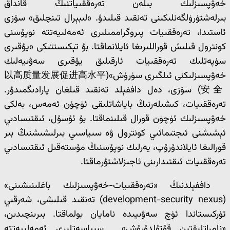
خەۋپسىزلىك بىلەن تەرەققىياتنىڭ قانداق
بىرلەشتۈرۈلگەنلىكىنى تەنقىد قىلىدۇ. «لىبېرال تىنچلىق» سۆزى
ئاستىدا، تەرەققىيات پىروگراممىلىرى ئەمەلىيەتتە نوپۇسنى
كونترول قىلىش قوراللىرىغا ئايلانماقتا. بۇ تېكىستتىكى «يۇقىرى
سۈپەتلىك تەرەققىيات ئارقىلىق يۇقىرى سەۋىيەلىك
خەۋپسىزلىكنى ئىلگىرى سۈرۈش»(以高质量发展促进高水平
安全) سۆزى، دەل داففېلد تەنقىد قىلغان پارادىگمىدۇر.
تەرەققىيات، كىشىلەرنىڭ باياشاتلىقى ئۈچۈن ئەمەس، بەلكى
خەۋپسىزلىك ئۈچۈن قورال قىلىنماقتا. بۇ ئۇسۇل، ئىقتىسادىي
ئېشىشنى ئىجتىمائىي كونترول ۋە سىياسىي بىرلىشىشنىڭ بىر
قورالىغا ئايلاندۇرۇپ، يەرلىك نوپۇسنىڭ مۇستەقىل ئىقتىسادىي
تەرەققىيات ئىقتىدارىنى ئاجىزلاشتۇرماقتا.
داففېلدنىڭ «تەرەققىيات-خەۋپسىزلىك باغلىنىشىنى»
(development-security nexus) تەنقىد قىلىشى، شەرقىي
تۈركىستاندا ئۈچ سەۋىيىدە نامايان بولماقتا. بىرىنچىدىن،
«نامراتلىقتىن قۇتۇلدۇرۇش» سىياسەتلىرى ئەمەلىيەتتە