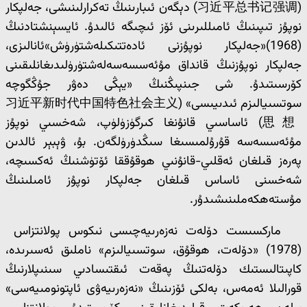
(习近平总书记强调) دېگەن ئىبارىنىڭ تەكرارلىنىشى، جەلپكار
نوپۇز تىپىنىڭ ئامىللىرىنى ئۆز ئىچىگە ئالىدۇ. ئايسېنشتادنىڭ
(1968)«جەلپكار نوپۇزنى ئادەتتىكىلەشتۈرۈش»ئانالىزى،
جەلپكار نوپۇزنىڭ قانداق مۇئەسسەسەلەشتۈرۈلىدىغانلىقىنى
كۆرسىتىدۇ. شى جىنپىڭنىڭ «يېڭى دەۋر جۇڭگوچە
سوتسىيالىزم ئىدىيىسى» (习近平新时代中国特色社会主义
思想) ئاساسىي قانۇنغا كىرگۈزۈلۈپ، شەخسىي نوپۇز
مۇئەسسەسە قۇرۇلمىسىغا سىڭدۈرۈلگەن. بۇ، ۋېبېر ئالدىن
پەرەز قىلغان ئەقلىي-قانۇنىي ھوقۇققا ئۆتۈشنىڭ ئەكسىچە،
شەخسنى ئاساس قىلغان جەلپكار نوپۇز ئامىلىنىڭ
مۇستەھكەملىنىشىدۇر.
ماركسىست دۆلەت نەزەرىيەچىسى نىكوس پولانتزاس
(1978) «دۆلەت، ھوقۇق، سوتسىيالىزم» ناملىق ئەسىرىدە،
كاپىتالىستىك دۆلەتنىڭ پەقەت ئىقتىسادىي سىنىپلارنىڭ
قورالىلا ئەمەس، بەلكى ئۆزىنىڭ «نەزەرىيەۋى ئاپتونومىيەسى»