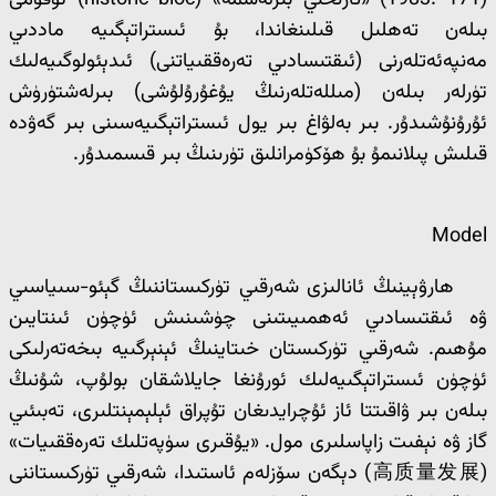
(1983: 171) «تارىخىي بىرلەشمە» (historic bloc) ئۇقۇمى
بىلەن تەھلىل قىلىنغاندا، بۇ ئىستراتېگىيە ماددىي
مەنپەئەتلەرنى (ئىقتىسادىي تەرەققىياتنى) ئىدېئولوگىيەلىك
تۈرلەر بىلەن (مىللەتلەرنىڭ يۇغۇرۇلۇشى) بىرلەشتۈرۈش
ئۇرۇنۇشىدۇر. بىر بەلۋاغ بىر يول ئىستراتېگىيەسىنى بىر گەۋدە
قىلىش پىلانىمۇ بۇ ھۆكۈمرانلىق تۈرىنىڭ بىر قىسمىدۇر.
Model
ھارۋېينىڭ ئانالىزى شەرقىي تۈركىستاننىڭ گېئو-سىياسىي
ۋە ئىقتىسادىي ئەھمىيىتىنى چۈشىنىش ئۈچۈن ئىنتايىن
مۇھىم. شەرقىي تۈركىستان خىتاينىڭ ئېنېرگىيە بىخەتەرلىكى
ئۈچۈن ئىستراتېگىيەلىك ئورۇنغا جايلاشقان بولۇپ، شۇنىڭ
بىلەن بىر ۋاقىتتا ئاز ئۇچرايدىغان تۇپراق ئېلېمېنتلىرى، تەبىئىي
گاز ۋە نېفىت زاپاسلىرى مول. «يۇقىرى سۈپەتلىك تەرەققىيات»
(高质量发展) دېگەن سۆزلەم ئاستىدا، شەرقىي تۈركىستاننى