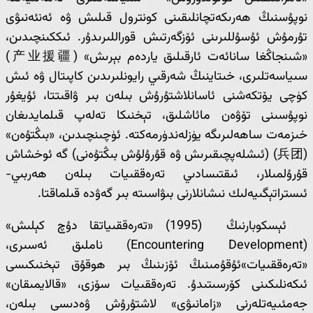
نوپۇسنىڭ ھەرىكەتچانلىقىنى كونترول قىلىش ۋە ئەنئەنىۋى
تۇرمۇش ئۇسۇللىرىنى ئۆزگەرتىش قوراللىرىدۇر. ئىككىنچىدىن،
«شىنجاڭغا سانائەت ئارقىلىق ياردەم بېرىش» (产业援疆)
سىياسەتلىرى، خىتاينىڭ شەرقىي رايونلىرىدىن كاپىتال ۋە ئىش
كۈچى يۆتكەشنى ئاسانلاشتۇرۇش بىلەن بىر ۋاقىتتا، ئۇيغۇر
نوپۇسىنى تۆۋەن مائاشلىق، تېخنىكا تەلەپ قىلمايدىغان
خىزمەت ساھەلىرىگە يۈزلەندۈرمەكتە. ئۈچىنچىدىن، «بىڭتۇەن»
(兵团) (ئىشلەپچىقىرىش ۋە قۇرۇلۇش بىڭتۇەنى) گە ئوخشاش
قۇرۇلمىلار، ئىقتىسادىي تەرەققىيات بىلەن ھەربىي-
ئىستراتېگىيەلىك نىشانلارنى بىۋاسىتە بىر گەۋدە قىلماقتا.
ئېسكوبارنىڭ (1995) «تەرەققىياتقا دۇچ كېلىش»
(Encountering Development) ناملىق ئەسىرى،
«تەرەققىيات»ئۇقۇمىنىڭ ئۆزىنىڭ بىر ھوقۇق تېخنىكىسى
ئىكەنلىكىنى كۆرسىتىدۇ. تەرەققىيات سۆزى، «قالايمىقان»
جەمئىيەتلەرنى «زامانىۋى» لاشتۇرۇش ۋەدىسى بىلەن،