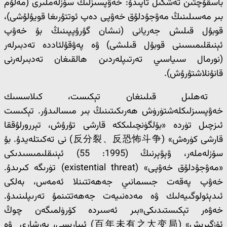
باسقۇچتىن تەشكىل تاپىدۇ: خەۋپسىزلىك سۆزلەملىرى (مەلۇم
بىر مەسىلىنىڭ مەۋجۇدلۇق خەۋپى دەپ ئوتتۇرىغا قويۇلۇشى)،
قوبۇل قىلىش جەريانى (نىشان گۇرۇپپىنىڭ بۇ خەۋپ
ئېنىقلىمىسىنى قوبۇل قىلىشى) ۋە پەۋقۇلئاددە تەدبىرلەر
(نورمال سىياسىي تەرتىپلەردىن ھالقىغان تەدبىرلەرنى
قانۇنلاشتۇرۇش).
تەھلىل قىلىنغان تېكىست، كىلاسسىك
خەۋپسىزلىكلەشتۈرۈش ھەرىكىتىنىڭ بىر مىسالىدۇر. تېكىست
ئىزچىل تۈردە «بۆلگۈنچىلىككە قارشى تۇرۇش، تېررورلۇققا
قارشى كۈرەش» (反分裂、反恐怖斗争) نى تەكىتلەيدۇ. بۇ
سۆزلەملەر، ۋېۋېرنىڭ (1995: 55) ئېنىقلىمىسىدىكى
«مەۋجۇدلۇق خەۋپى» (existential threat) تۈرىگە كىرىدۇ.
خەۋپ پەقەت جىسمانىي جەھەتتىنلا ئەمەس، بەلكى
ئىدېئولوگىيەلىك ۋە مەدەنىيەت جەھەتتىنمۇ تەرىپلىنىدۇ.
خەۋەر تېكىستىدىكى«بىر ئەسىردە كۆرۈلمىگەن چوڭ
ئۆزگىرىش» (百年未有之大变局) ئىبارىسى، يەرشارى ۋە