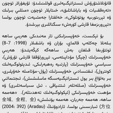
قانۇنلاشتۇرۇش ئىستراتېگىيەلىرى قوللىنىلىدۇ: ئۇيغۇرلار ئۈچۈن
«تەرەققىيات ۋە باياشاتلىق»، خىتايلار ئۈچۈن «مىللىي بىرلىك
ۋە تېررىتورىيە پۈتۈنلۈكى»، خەلقئارا جەمئىيەت ئۈچۈن بولسا
«تېررورىزمغا قارشى كۈرەش» سىگناللىرى بېرىلىدۇ.
بۇ تېكىست، خەۋپسىزلىكنى تار مەنىدىكى ھەربىي ساھە
بىلەنلا چەكلەپ قالماي، بۇزان ۋە باشقىلار (1998: 7-8)
ئوتتۇرىغا قىلغان بەش ساھەگە كېڭەيتىدۇ: ھەربىي
خەۋپسىزلىك (چېگرا مۇداپىئەسى، تېررورلۇققا قارشى تۇرۇش)،
سىياسىي خەۋپسىزلىك (پارتىيە رەھبەرلىكى، ئىدېئولوگىيەلىك
كونترول)، ئىقتىسادىي خەۋپسىزلىك (پۇل-مۇئامىلە خەۋپلىرى،
بىر بەلۋاغ بىر يول ئىستراتېگىيەسىگە ماسلىشىش)، ئىجتىمائىي
خەۋپسىزلىك (مىللەتلەر ئىتتىپاقى ، تىل سىياسەتلىرى) ۋە
مۇھىت خەۋپسىزلىكى (ئېكولوگىيەلىك تەھدىتلەر). «ھەممە
ساھە، ھەممە جەريان، ھەممە يۆنىلىش» (全域、全程、全
方位) ئىبارىسىنى بولسا، ئارادوۋنىڭ (Aradau) (2004: 392)