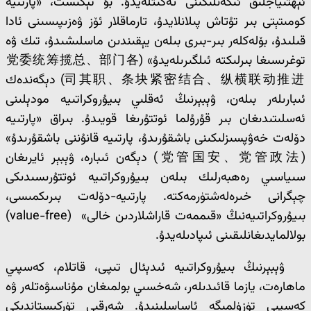
ئېھتىياجلىق ئىكەنلىكىنى تەكىتلەيدۇ. بۇ تېكىست، «پارتىيە
كومىتېتى بىر تۇتاش پىلانلايدۇ، تارماقلار ئۆز ۋەزىپىسىنى ئادا
قىلىدۇ، بۆلەكلەر بىر-بىرى بىلەن يېقىندىن ماسلىشىدۇ، تىك ۋە
توغرىسىغا بىرلىكتە ئىلگىرىلەيدۇ» (党委统筹揽总、部门各
司其职、条块紧密结合、纵横联动推进) دېگەندەك
ئىبارىلەر بىلەن، ۋېبېرنىڭ ئەقلىي بىيۇروكراتىيە مودېلىنى
ئەسلىتىدىغان بىر قۇرۇلما ئوتتۇرىغا قويىدۇ. بىراق «پارتىيە
دۆلەت خەۋپسىزلىكىنى باشقۇرىدۇ، پارتىيە قانۇننى باشقۇرىدۇ»
(党管国安、党管政法) دېگەن ئىبارە، ۋېبېر ئايرىغان
سىياسىي رەھبەرلىك بىلەن بىيۇروكراتىيە ئوتتۇرىسىدىكى
چېگرانى خىرەلەشتۈرمەكتە. پارتىيە-دۆلەت بىرىكمىسى،
بىيۇروكراتىيەنىڭ «قىممەت قاراشلاردىن خالى» (value-free)
بولالمايدىغانلىقىنى ئىپادىلەيدۇ.
ۋېبېرنىڭ بىيۇروكراتىيە ئىدېئال تىپى، قاتلام، كەسپىي
ماھارەت، يازما قائىدىلەر، شەخسىي بولمىغان مۇناسىۋەتلەر ۋە
كەسپىي تۈزۈلمىگە ئاساسلىنىدۇ. شەرقىي تۈركىستاندىكى