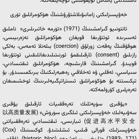
ئاستىدىكى ياشاش تۇيغۇسىنى كۈچەيتمەكتە.
خەۋپسىزلىكنى زامانىۋىلاشتۇرۇشنىڭ ھۆكۈمرانلىق تۈرى
ئانتونىيو گىرامشىنىڭ (1971) «تۈرمە خاتىرىلىرى» ناملىق
ئەسىرىدە ئوتتۇرىغا قويغان ھۆكۈمرانلىق نەزەرىيىسى،
ھوقۇقنىڭ پەقەت زورلۇق (coercion) بىلەنلا ئەمەس، بەلكى
رازىلىق (consent) ئارقىلىقمۇ ئورنىتىلىدىغانلىقىنى ئوتتۇرىغا
قويىدۇ. گىرامشىنىڭ قارىشىچە، ھۆكۈمرانلىق ئىقتىسادىي،
سىياسىي، ئەقلىي ۋە ئەخلاقىي رەھبەرلىكنىڭ بىرىكمىسىدۇر. بۇ
تېكىستتە بۇ ھۆكۈمرانلىق ئىستراتېگىيەلىرىنىڭ ئوخشىمىغان
تەرەپلىرى كۆرۈلمەكتە.
«يۇقىرى سۈپەتلىك تەرەققىيات ئارقىلىق يۇقىرى
سەۋىيەلىك خەۋپسىزلىكنى ئىلگىرى سۈرۈش» (以高质量发展
促进高水平安全) ئىبارىسى، ئىقتىسادىي تەرەققىياتنى
خەۋپسىزلىك قورالى قىلىپ ئىشلىتىدۇ. كوكىسنىڭ (Cox)