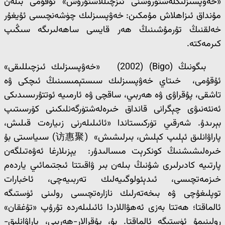
«خەۋپسىزلىكلەشتۈرۈشنى ئىزچىللاشتۇرۇش» ئۇقۇمى بىلەن
مۇنداق ئىزاھلاش مۇمكىن: خەۋپسىزلىك چۈشەنچىسى ئۇيغۇر
خەلقنىڭ تۇرمۇشىنىڭ ھەر قايسى ساھەلىرىگە سىڭىپ
كىرمەكتە.
بىگونىڭ (Bigo) (2002) «خەۋپسىزلىك ئىزچىللىقى»
ئۇقۇمى، خىتاي خەۋپسىزلىك سىستېمىسىنىڭ ئىچكى ۋە
تاشقى، پۇقراۋى ۋە ھەربىي، ساقچى ۋە ئارمىيە ئوتتۇرىسىدىكى
ئەنئەنىۋى چېگرانى قانداق خىرەلەشتۈرگەنلىكىنى كۆرسىتىپ
بېرىدۇ. شەرقىي تۈركىستاندا «ئائىلىلەرنى زىيارەت قىلىش،
پاراۋانلىق ئېلىپ كېلىش، بىرلىشىش» (访惠聚) سىياسىتى بۇ
خىرەلىشىشنىڭ كونكرېت مىسالىدۇر: يېزىلارغا ئەۋەتىلگەن
پارتىيە كادىرلىرى شۇنىڭ بىلەن بىر ۋاقىتتا ئىجتىمائىي ياردەم
خىزمەتچىسى، ئىدېئولوگىيەلىك تەربىيەچى، ئاخبارات
توپلىغۇچى ۋە بىخەتەرلىك نازارەتچىسى رولىنى ئۈستىگە
ئالماقتا؛ ھەتتا بەزى ئەھۋاللاردا ئائىلىلەردە تۇرۇپ «تۇغقان»
رولىنىمۇ ئۈستىگە ئالماقتا. بۇ، پۇقرالار-ھەربىي، پاراۋانلىق-