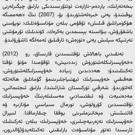
بىخەتەرلىك، ياردەم-نازارەت ئوتتۇرىسىدىكى بارلىق چېگىرلەرنى
يوقىتىدۇ، يەنى خىرەلەشتۈرىدۇ. بۇ، (2007) نىڭ «ھەممىگە
ھۆكۈمرانلىق قىلىش» ئۇقۇمى بىلەن مۇناسىۋەتلىك: نوپۇسنى
باشقۇرۇش، بىۋاسىتە بېسىمدىن بەكرەك، كۈندىلىك تۇرمۇشنى
تەرتىپكە سېلىش يەنى «تۈزەش» ئارقىلىق ئەمەلگە ئاشۇرۇلىدۇ.
تەنقىدىي باھالاش نۇقتىسىدىن قارىساق، رو (2012)
«خەۋپسىزلىكلەشتۈرۈش زىددىيىتى» ئۇقۇمىدا مۇنۇ نۇقتا
تەكىتلىنىدۇ: ھەددىدىن زىيادە خەۋپسىزلىكلەشتۈرۈش،
ھەقىقىي خەۋپسىزلىك ئېھتىياجلىرىنىمۇ گۇمانلىق ھالەتكە
كەلتۈرىدۇ. شەرقىي تۈركىستان شارائىتىدا، بارلىق ئىجتىمائىي،
مەدەنىيەت ۋە ئىقتىسادىي مەسىلىلەرنىڭ خەۋپسىزلىك
نۇقتىسىدىن كۆرۈلۈشى، نورمال سىياسىي مۇنازىرە ۋە
قاتنىشىش مېخانىزملىرىنى يوققا چىقارماقتا. لىبېرال
خەۋپسىزلىك نەزەرىيەچىلىرى، خەۋپسىزلىك بىلەن ئەركىنلىك
ئارىسىدا تەتۈر مۇناسىۋەت بارلىقىنى تەكىتلەيدۇ(ۋالدرون،