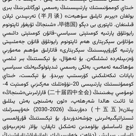
خىتاي كوممۇنىستىك پارتىيىسىنىڭ رەسمىي ئورگانلىرىنىڭ بىرى
بولغان «يېرىم ئايلىق سۆھبەت» (半月谈) تەرىپىدىن ئېلان
قىلىنغان. ئاپتورى بى دېگو (毕德国، «شىنجاڭ ئۇيغۇر ئاپتونوم
رايونلۇق پارتىيە كومىتېتى سىياسىي-قانۇن كومىتېتى دائىمىي
مۇئاۋىن سېكرېتارى ھەم ئاپتونوم رايونلۇق قانۇن جەمئىيىتى
پارتىيە گۇرۇپپىسىنىڭ سېكرېتارى» قاتارلىق مۇھىم مەمۇرىي
ۋەزىپىلەردە ئىشلىگەن. بۇ ئەھۋال، بۇ تېكىستنىڭ بىر ئىلمىي
مۇھاكىمە ئەمەس، بەلكى رەسمىي ئىدېئولوگىيەلىك سىياسىي
بايانات ئىكەنلىكىنى كۆرسىتىپ بېرىدۇ. بۇ تېكىست، خىتاي
كوممۇنىستىك پارتىيىسى 20-نۆۋەتلىك مەركىزىي كومىتېت 4-
ئومۇمىي يىغىنىنىڭ (二十届四中全会) قارارلىرىنى«شىنجاڭ»
غا ئائىت ھالدا شەرھلەپ، «ئون بەشىنچى بەش يىللىق
پىلان»(十五五) دەۋرىنىڭ (2026-2030) خەۋپسىزلىك
ئىستراتېگىيەلىرىنى چۈشەندۈرىدۇ. بۇ تېكىستنىڭ قۇرۇلمىسى
ئۈچ ئاساسلىق بۆلۈمدىن تەشكىل تاپقان: بۇلار نەزەرىيەۋى
ئاساس سېلىش (دۆلەت خەۋپسىزلىك زامانىۋىلاشتۇرۇشىنىڭ