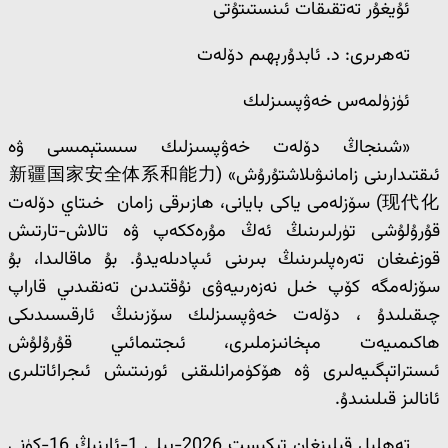
ئۇيغۇر تەتقىقات ئىنستىتۇتى
تەھرىرى: د. ئابدۇرېھىم دۆلەت
ئۈزۈلمەس خەۋپسىزلىك
«شىنجاڭ دۆلەت خەۋپسىزلىك سىستېمىسى ۋە
ئىقتىدارىنى زامانىۋىلاشتۇرۇش» (新疆国家安全体系和能力
现代化) سۆزلەمى ياكى بايانى، ھازىرقى زامان خىتاي دۆلەت
قۇرۇلۇشى تۈرلىرىنىڭ ئەڭ مۇرەككەپ ۋە تالاش-تارتىش
قوزغىغان تەرەپلىرىنىڭ بىرىنى ئىپادىلەيدۇ. بۇ ماقالىدا، بۇ
سۆزلەمگە كۆپ خىل نەزەرىيەۋى نۇقتىدىن تەنقىدىي قاراپ
چىقىلىدۇ ، دۆلەت خەۋپسىزلىك سۆزىنىڭ ئارقىسىدىكى
ھاكىمىيەت مېخانىزملىرى، ئىجتىمائىي قۇرۇلۇش
ئىستراتېگىيەلىرى ۋە ھۆكۈمرانلىقنى ئورنىتىش ئىجرائاتلىرى
ئانالىز قىلىنىدۇ.
تەھلىل قىلىنغان تېكىست 2026-يىلى 1-ئاينىڭ 16-كۈنى