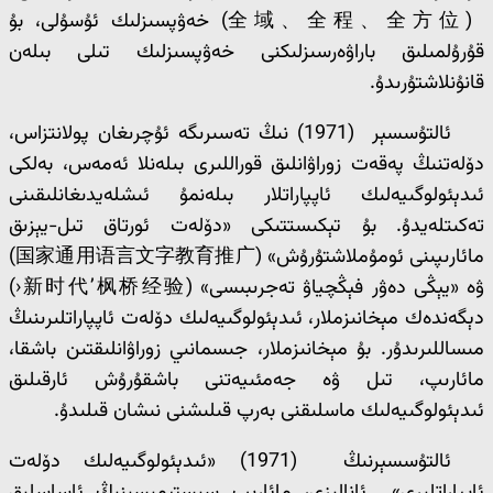
(全域、全程、全方位) خەۋپسىزلىك ئۇسۇلى، بۇ
قۇرۇلمىلىق باراۋەرسىزلىكنى خەۋپسىزلىك تىلى بىلەن
قانۇنلاشتۇرىدۇ.
ئالتۇسسېر (1971) نىڭ تەسىرىگە ئۇچرىغان پولانتزاس،
دۆلەتنىڭ پەقەت زوراۋانلىق قوراللىرى بىلەنلا ئەمەس، بەلكى
ئىدېئولوگىيەلىك ئاپپاراتلار بىلەنمۇ ئىشلەيدىغانلىقىنى
تەكىتلەيدۇ. بۇ تېكىستتىكى «دۆلەت ئورتاق تىل-يېزىق
مائارىپىنى ئومۇملاشتۇرۇش» (国家通用语言文字教育推广)
ۋە «يېڭى دەۋر فېڭچياۋ تەجرىبىسى» (新时代’枫桥经验‹)
دېگەندەك مېخانىزملار، ئىدېئولوگىيەلىك دۆلەت ئاپپاراتلىرىنىڭ
مىساللىرىدۇر. بۇ مېخانىزملار، جىسمانىي زوراۋانلىقتىن باشقا،
مائارىپ، تىل ۋە جەمئىيەتنى باشقۇرۇش ئارقىلىق
ئىدېئولوگىيەلىك ماسلىقنى بەرپ قىلىشنى نىشان قىلىدۇ.
ئالتۇسسېرنىڭ (1971) «ئىدېئولوگىيەلىك دۆلەت