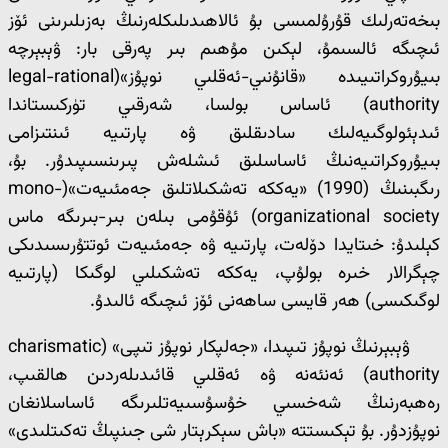
بىخەتەرلىك قۇرۇلمىسى بۇ ئالاھىدىلىكلەرنىڭ بەزىلىرىنى ئۆز
ئىچىگە ئالسىمۇ، لېكىن مۇھىم بىر پەرقى بار: ۋېبېرچە
بىيۇروكراتىيىدە «قانۇنىي-ئەقلىي نوپۇز»(legal-rational
authority) ئاساس بولسا، شەرقىي تۈركىستاندا
ئىدېئولوگىيەلىك سادىقلىق ۋە پارتىيە ئىنتىزامى
بىيۇروكراتىيەنىڭ ئاساسلىق ئىشلەش پىرىنسىپىدۇر. بۇ،
رىگبىنىڭ (1990) «يەككە تەشكىلاتلىق جەمئىيەت»(mono-
organizational society) ئۇقۇمى بىلەن بىر-بىرىگە ماس
كېلىدۇ: خىتايدا دۆلەت، پارتىيە ۋە جەمئىيەت ئوتتۇرىسىدىكى
چېگرالار خىرە بولۇپ، يەككە تەشكىلىي لوگىكا (پارتىيە
لوگىكىسى) ھەر قايسى ساھەنى ئۆز ئىچىگە ئالىدۇ.
ۋېبېرنىڭ نوپۇز تىپىدا، «جەلپكار نوپۇز تىپى» (charismatic
authority) ئەنئەنە ۋە ئەقلىي قائىدىلەردىن ھالقىپ،
رەھبەرنىڭ شەخسىي خۇسۇسىيەتلىرىگە ئاساسلانغان
نوپۇزدۇر. بۇ تېكىستتە «باش سېكرېتار شى جىنپىڭ تەكىتلىدى»