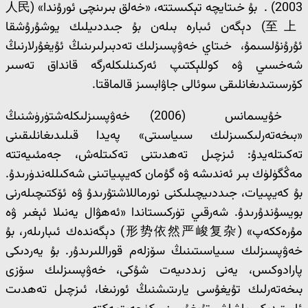
2003) . بۇ خىتايچە تېكىستتە، «خەلق بىرىنچى ئورۇندا» (人民
至上) دېگەن ئىبارە بىلەن بۇ جىددىيلىك يوشۇرۇشقا
ئۇرۇنۇلسىمۇ، خىتاي خەۋپسىزلىك تەدبىرلىرىنىڭ ئۇيغۇرلارنىڭ
شەخسىي ۋە كوللېكتىپ ئەركىنلىكلەرگە قانداق تەسىر
كۆرسىتىدىغانلىقى سوئالى جاۋابسىز قالماقتا.
خۇيسمانس (2006) خەۋپسىزلىكلەشتۈرۈشنىڭ
«بىخەتەرلىكسىزلىك سىياسىتى» پەيدا قىلىدىغانلىقىنى
تەكىتلەيدۇ: ئىزچىل تەھدىتنى تەكىتلەش، جەمئىيەتتە
مەڭگۈلۈك بىر ئەندىشە ۋە گۇمان كەيپىياتىنى شەكىللەندۈرىدۇ.
بۇ كەيپىيات، جىددىيچىلىكنى نورماللاشتۇرىدۇ ۋە ئۆكتىچىلەرنى
بويسۇندۇرىدۇ. شەرقىي تۈركىستاندا «ئەھۋال يەنىلا ئېغىر ۋە
مۇرەككەپ» (形势依然严峻复杂) دېگەندەك ئىبارىلەر، بۇ
خەۋپسىزلىك سىياسىتىنىڭ سۆزلەم قوراللىرىدۇر. بۇ يەردىكى
پارادوكىس، يەنى زىددىيەت شۇكى، خەۋپسىزلىك سۆزى
بىخەتەرلىك تۇيغۇسى يارىتىشنىڭ ئورنىغا، ئىزچىل تەھدىت