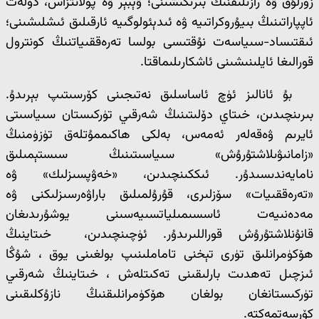
زورلۇق ۋە رازىلىقنىڭ بىرىكىشىنى؛ ۋېبېر ۋە پولانتزاس، دۆلەت
ئاپپاراتىنىڭ بىيۇروكراتىيە ۋە ئىدېئولوگىيە ئارقىلىق ئىشلىشىنى؛
ئىقتىساد-سىياسەت نۇقتىسى بولسا تەرەققىياتنىڭ كونترول
قورالىغا ئايلىنىشىنى ئاشكارىلىماقتا.
بۇ ئانالىز ئۈچ ئاساسلىق نەتىجىنى كۆرسىتىپ بېرىدۇ.
بىرىنچىدىن، خىتاي دۆلىتىنىڭ شەرقىي تۈركىستان سىياسىتى
ئايرىم ۋەقەلەر ئەمەس، بەلكى ھاكىممۇتلەق تۈزۈمنىڭ
«زامانىۋىلاشتۇرۇش» سىياسىتىنىڭ سىستېمىلىق
نامايەندىسىدۇر. ئىككىنچىدىن، «خەۋپسىزلىك» ۋە
«تەرەققىيات» سۆزلىرى، قۇرۇلمىلىق باراۋەرسىزلىكنى ۋە
مەدەنىيەت ئاسسىمىلياتسىيەسىنى يوشۇرىدىغان
قانۇنلاشتۇرۇش قوراللىرىدۇر. ئۈچىنچىدىن، خىتاينىڭ
ھۆكۈمرانلىق تۈرى تېخنى تاماملىنىپ بولغىنى يوق ، شۇڭا
ئىزچىل تەھدىت بارلىقىنى تەكىتلەش ، خىتاينىڭ شەرقىي
تۈركىستانغان بولغان ھۆكۈمرانلىقنىڭ نازۇكلىقىنى
كۆرسەتمەكتە.