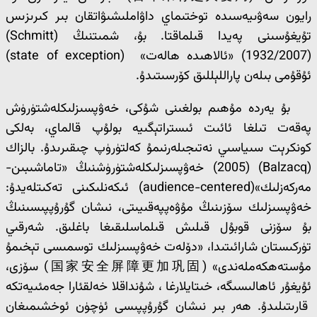
رايون سەۋىيەسىدە توختىماي داۋاملىشىۋاتقان بىر كىرىزىس
تۇيغۇسىنى پەيدا قىلماقتا. بۇ، شمىتنىڭ (Schmitt)
(1932/2007) «ئالاھىدە ھالەت» (state of exception)
ئۇقۇمى بىلەن پاراللېللىق كۆرسىتىدۇ.
بۇ يەردە مۇھىم بولغىنى شۇكى، خەۋپسىزلىكلەشتۈرۈش
پەقەت تىلغا ئائىت ئىستراتېگىيە بولۇپ قالماي، بەلكى
كونكرېت سىياسىي نەتىجىلەرنىمۇ كەلتۈرۈپ چىقىرىدۇ. بالزاك
(Balzacq) (2005) خەۋپسىزلىكلەشتۈرۈشنىڭ «تاماشىبىن-
مەركەزلىك»(audience-centered) ئىكەنلىكىنى تەكىتلەيدۇ:
خەۋپسىزلىك سۆزىنىڭ مۇۋەپپەقىيىتى، نىشان گۇرۇپپىسىنىڭ
بۇ سۆزنى قوبۇل قىلىش قىلماسلىقىغا باغلىق. شەرقىي
تۈركىستان شارائىتىدا، «دۆلەت خەۋپسىزلىك توسمىسى تېخىمۇ
مۇستەھكەملەندى» (国家安全屏障更加巩固) سۆزى،
ئۇيغۇر ئاھالىسىگە، خىتايلارغا ، شۇنداقلا خەلقئارا جەمئىيەتكە
قارىتىلىدۇ. ھەر بىر نىشان گۇرۇپپىسى ئۈچۈن ئوخشىمىغان