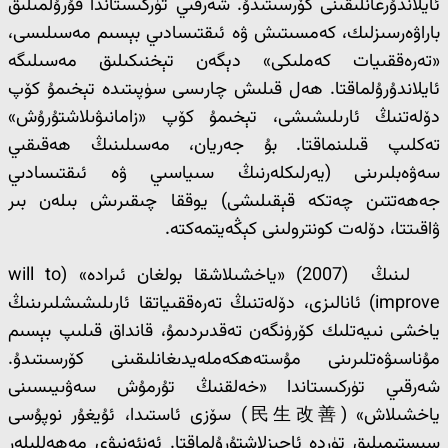
ئايلاندۇرغانلىقىنى كۆرسىتىدۇ. شەرقىي تۈركىستاندا قۇرۇلمىلىق
باراۋەرسىزلىك، كەمسىتىش ۋە ئىقتىسادىي بېسىم مەسىلىسى،
«تەرەققىيات كەملىكى» دېگەن تېخنىكىلىق مەسىلىگە
ئايلاندۇرۇلماقتا. ھەل قىلىش چارىسى سۈپىتىدە تېخىمۇ كۆپ
دۆلەتنىڭ ئارىلىشىشى، تېخىمۇ كۆپ «زامانىۋىلاشتۇرۇش»
تەكلىپ قىلىنماقتا. بۇ جەريان، مەسىلىنىڭ ھەقىقىي
سەۋەبلىرىنى (يەرلىكلەرنىڭ سىياسىي ۋە ئىقتىسادىي
جەھەتتىن چەتكە قېقىلىشى) يوققا چىقىرىش بىلەن بىر
ۋاقىتتا، دۆلەت كونترولىنى كېڭەيتمەكتە.
لىنىڭ (2007) «ياخشىلاشقا بولغان ئىرادە» (will to
improve) ئانالىزى، دۆلەتنىڭ تەرەققىياتقا ئارىلىشىشلىرىنىڭ
ياخشى نىيەتلىك كۆرۈنگەن تەقدىردىمۇ، قانداق قىلىپ بېسىم
مۇناسىۋەتلىرىنى مۇستەھكەملەيدىغانلىقىنى كۆرسىتىدۇ.
شەرقىي تۈركىستاندا «خەلقنىڭ تۇرمۇش سەۋىيىسىنى
ياخشىلاش» (民生改善) سۆزى ئاستىدا، ئۇيغۇر نوپۇسى
سىستېمىلىق تۈردە ئاجىزلاشتۇرۇلماقتا. ئەنئەنىۋى مەھەللىلەر