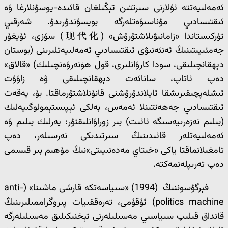
ئەمەلىيەتتە ئۇلارنى سىرتتىن تېڭىلغان قائىدە-يوسۇنلارغا ۋە
ئىقتىسادىي مۇناسىۋەتلەرگە بويسۇندۇرىدۇ. شەرقىي
تۈركىستاندا «زامانىۋىلاشتۇرۇش» (现代化) سۆزى، ئۇيغۇر
جەمئىيىتىنىڭ ئەنئەنىۋى ئىقتىسادىي ئەمەلىيەتلىرىنى (بوستان
دېھقانچىلىقى، سودا كارۋانلىرى، قول ھۈنەرۋەنچىلىك) «قالاق»
دەپ ئاتاپ، سانائەت دېھقانچىلىقى ۋە زاۋۇت
ئىشلەپچىقىرىشقا ئايلاندۇرۇشنى قانۇنلاشتۇرماقتا. بۇ، پەقەت
ئىقتىسادىي جەھەتتىنلا ئەمەس، بەلكى ئېپىستېمولوگىيەلىك
(بىلىم نەزەرىيەسىگە ئائىت) بىر زوراۋانلىقتۇر: يەرلىك بىلىم ۋە
ئەمەلىيەتلەر قائىدىنىڭ سىرتىدىكى نەرسىلەر، دەپ
تامغىلانماقتا ياكى «خىتاي مەدەنىيىتى»نىڭ مۇھىم بىر قىسمى
دەپ تەرىپلەنمەكتە.
فېرگۇسوننىڭ (1994) «سىياسەتكە قارشى ماشىنا» (anti-
politics machine) ئۇقۇمى، تەرەققىيات پىروگراممىلىرىنىڭ
قانداق قىلىپ سىياسىي مەسىلىلەرنى تېخنىكىلىق مەسىلىلەرگە