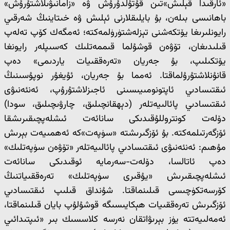
«ئارقىدا قېلىش»تىن قۇتۇلدۇرۇش ۋە «زامانىۋىلاشتۇرۇش»
باھانىسى بىلەن، بۇ بايلىقلارنى ئېلىش ۋە خىتاينىڭ شەرقىي
رايونلىرىغا يۆتكەشنى تېزلەشتۈرۈلمەكتە؛ ئەمگەك كۆپ تەلەپ
قىلىدىغان، تۆۋەن قوشۇلما قىممەتلىك كەسىپلەر رايونغا
يۆتكىلىپ، بۇ جەريان «تەرەققىيات ياردىمى» دەپ
قانۇنلاشتۇرۇلماقتا. ئەمما بۇ جەريان، ئۇيغۇر نوپۇسىنىڭ
ئىقتىسادىي ئاپتونومىيىسىنى ئاجىزلاشتۇرۇپ، ئەنئەنىۋى
ئىقتىسادىي پائالىيەتلەر (دېھقانچىلىق، چارۋىچىلىق، سودا)
دۆلەت كونتروللۇقىدىكى سانائەت ئىشلەپچىقىرىشقا
ئۆزگەرتىلمەكتە. بۇ ئۆزگىرىشتە «سۈپەت»كە ئەھمىيەت بېرىش
مۇھىم: ئەنئەنىۋى ئىقتىسادىي پائالىيەتلەر «تۆۋەن سۈپەتلىك»
دەپ ئاتالسا، دۆلەت-سەرمايە ئوقىدىكى سانائەت
ئىشلەپچىقىرىش «يۇقىرى سۈپەتلىك» تەرەققىياتنىڭ
كۆرسەتكۈچىسى قىلىنماقتا. شۇنداق قىلىپ ئىقتىسادىي
ئۆزگىرىش تەرەققىيات ھېكايىسىگە قوشۇلۇپ بايان قىلىنماقتا،
ئەمەلىيەتتە يۈز بېرىۋاتقان نەرسە كلاسسىك بىر «ئىپتىدائىي