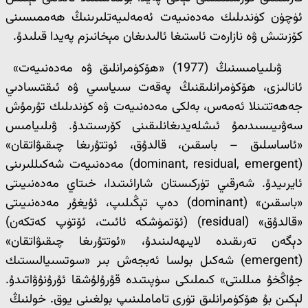
ئۈچۈن كۈندىلىك مەدەنىيەت ئەمەلىيەتلىرىنىڭ ھەممىسىنى
كۆزىتىش ۋە نازارەت ئاستىغا ئالىدىغان مېخانىزم پەيدا قىلىدۇ.
ۋىلىيامىسنىڭ (1977) «ھۆكۈمرانلىق ۋە مەدەنىيەت»
ئانالىزى، ھۆكۈمرانلىقنىڭ پەقەت سىياسىي ۋە ئىقتىسادىي
جەھەتتىنلا ئەمەس، بەلكى مەدەنىيەت ۋە كۈندىلىك تۇرمۇش
سەۋىيىسىدىمۇ ئىشلەيدىغانلىقىنى كۆرسىتىدۇ. ۋىلىيامىس
«ئاساسلىق – باسقىن، قالدۇق، ئوتتۇرىغا چىقىۋاتقان»
(dominant, residual, emergent) مەدەنىيەت شەكىللىرىنى
ئايرىيدۇ. شەرقىي تۈركىستان شارائىتىدا، خىتاي مەدەنىيىتى
«باسقىن» (dominant) دەپ تېڭىلىپ، ئۇيغۇر مەدەنىيىتى
«قالدۇق» (residual) (ئۆتمۈشكە ئائىت، ئۆتۈپ كەتكەن)
دېگەن تەرىقىدە لايىھەلىنىدۇ، «ئوتتۇرىغا چىقىۋاتقان»
(emergent) شەكىل بولسا ئەبجەش بىر «سوتسىيالىستىك
جۇاڭخۇ مىللىتى» كىملىكى سۈپىتىدە قۇرۇلۇشقا ئۇرۇنۇۋاتىدۇ.
لېكىن بۇ ھۆكۈمرانلىق تۈرى تاماملىنىپ بولغىنى يوق. خولنىڭ