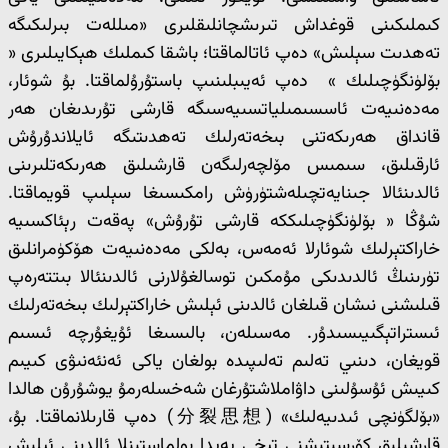
كىملىكىنى قوغداش تىرىشچانلىقلىرى «مىللەت بىرلىكىگە
تەھدىت سېلىش» دەپ ئاتالماقتا؛ باشقا كىملىك ھېكايىلىرى «
بۆلۈنگۈچىلىك » دەپ ئەيىبلىنىپ باستۇرۇلماقتا. بۇ شوئار،
مەدەنىيەت ئاسسىمىلياتسىيەسىگە قارشى تۇرىدىغان ھەر
قانداق ھەرىكەتنى بىخەتەرلىك تەھدىتىگە ئايلاندۇرۇش
ئارقىلىق، سىمىس مۆلچەرلىگەن قارشىلىق ھەرىكەتلىرىنى
ئالدىنئالا جىنايەتچىلەشتۈرۈش رامكىسىغا سېلىپ قويماقتا.
شۇڭا « بۆلۈنگۈچىلىككە قارشى تۇرۇش» پەقەت رېئاكسىيە
خاراكتېرلىك شوئارلا ئەمەس، بەلكى مەدەنىيەت ھۆكۈمرانلىق
تۈرىنىڭ ئالدىدىكى مۇمكىن توسالغۇلارنى ئالدىنئالا بىتتەرەپ
قىلىشنى نىشان قىلغان ئالدىنى ئېلىش خاراكتېرلىك بىخەتەرلىك
ئىستراتېگىيىسىدۇر. مەسىلەن، بالىسىغا ئۇيغۇرچە ئىسىم
قويغان، دىنىي تەلىم تەلىپىدە بولغان ياكى ئەنئەنىۋى كىيىم
كىيىش ئۇسۇلىنى داۋاملاشتۇرغان شەخسلەرمۇ يوشۇرۇن ھالدا
«بۆلگۈنچى ئىدىيەلىك» (分裂思想) دەپ قارىلانماقتا. بۇ،
قارشىلىق كۆرسىتىشنى تېخى پەيدا بولماستىنلا ئالدىنى ئېلىش