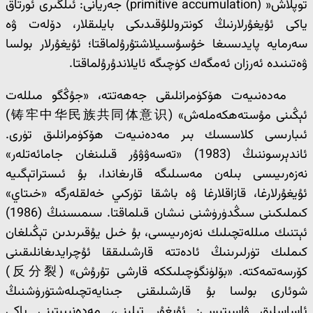
توپلاش« (primitive accumulation) جەريانى: ئىلگىرى ئورتاق
ياكى ئۇيغۇرلارنىڭ كونتروللۇقىدىكى بايلىقلار، دۆلەت ۋە
سەرمايە پايدىسىغا خۇسۇسىيلاشتۇرۇلماقتا؛ ئۇيغۇرلار بولسا
ۋەتىنىدە ئەرزان ئەمگەك كۈچىگە ئايلاندۇرۇلماقتا.
مەدەنىيەت ھۆكۈمرانلىقى جەھەتتە، «جۇڭگو مىللەت
ئېڭىنى مۇستەھكەملەش» (铸牢中华民族共同体意识)
ئىبارىسى كلاسسىك بىر مەدەنىيەت ھۆكۈمرانلىق تۈرى.
ئاندېرسوننىڭ (1983) «تەسەۋۋۇر قىلىنغان جامائەتلەر»
نەزەرىيىسى بىلەن مەسىلىگە قارىغاندا، بۇ ئىستراتېگىيە
ئۇيغۇرلارغا، قازاقلارغا ۋە باشقا تۈركىي خەلقلەرگە «خىتاي»
كىملىكىنى سىڭدۈرۈشنى نىشان قىلماقتا. سىمىسنىڭ (1986)
ئېتنىك مىللەتچىلىك نەزەرىيىسى، بۇ خىل يۇقىرىدىن تېڭىلغان
كىملىك تۈرلىرىنىڭ ئادەتتە قارشىلىققا ئۇچرايدىغانلىقىنى
كۆرسەتمەكتە. «بۆلۈنگۈچىلىككە قارشى تۇرۇش» (反分裂)
شوئارى بولسا بۇ قارشىلىقنى جىنايەتچىلەشتۈرۈشنىڭ
ئاساسلىق ۋاسىتىسى: ئۇيغۇر تىلىنى، مەدەنىيىتىنى ياكى