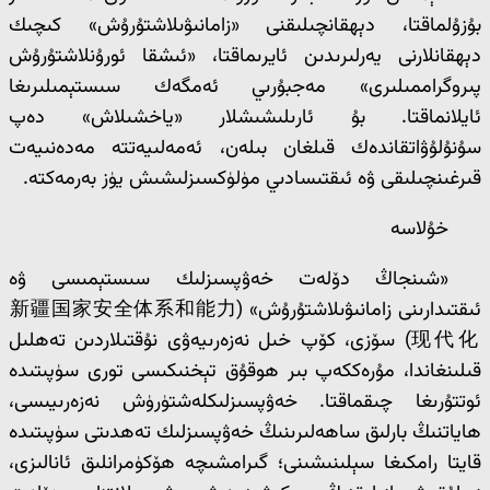
بۇزۇلماقتا، دېھقانچىلىقنى «زامانىۋىلاشتۇرۇش» كىچىك
دېھقانلارنى يەرلىرىدىن ئايرىماقتا، «ئىشقا ئورۇنلاشتۇرۇش
پىروگراممىلىرى» مەجبۇرىي ئەمگەك سىستېمىلىرىغا
ئايلانماقتا. بۇ ئارىلىشىشلار «ياخشىلاش» دەپ
سۇنۇلۇۋاتقاندەك قىلغان بىلەن، ئەمەلىيەتتە مەدەنىيەت
قىرغىنچىلىقى ۋە ئىقتىسادىي مۈلۈكسىزلىشىش يۈز بەرمەكتە.
خۇلاسە
«شىنجاڭ دۆلەت خەۋپسىزلىك سىستېمىسى ۋە
ئىقتىدارىنى زامانىۋىلاشتۇرۇش» (新疆国家安全体系和能力
现代化) سۆزى، كۆپ خىل نەزەرىيەۋى نۇقتىلاردىن تەھلىل
قىلىنغاندا، مۇرەككەپ بىر ھوقۇق تېخنىكىسى تورى سۈپىتىدە
ئوتتۇرىغا چىقماقتا. خەۋپسىزلىكلەشتۈرۈش نەزەرىيىسى،
ھاياتنىڭ بارلىق ساھەلىرىنىڭ خەۋپسىزلىك تەھدىتى سۈپىتىدە
قايتا رامكىغا سېلىنىشىنى؛ گىرامشىچە ھۆكۈمرانلىق ئانالىزى،