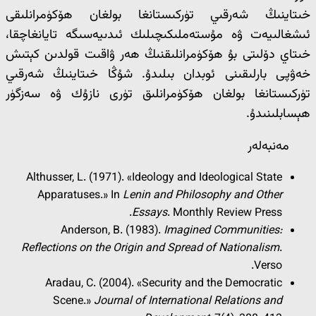
خىتاينىڭ شەرقىي تۈركىستانغا بولغان ھۆكۈمرانلىقى
ئىشغالىيەت ۋە مۇستەملىكىچىلىك ئىدىيەسىگە تايانغاچقا،
خىتاي دۆلىتى بۇ ھۆكۈمرانلىقنىڭ ھەر ۋاقىت قولدىن كېتىش
خەۋپى بارلىقىنى ئوبدان بىلىدۇ. شۇڭا خىتاينىڭ شەرقىي
تۈركىستانغا بولغان ھۆكۈمرانلىق تۈرى نازۇك ۋە سەزگۈر
ھېسابلىنىدۇ.
مەنبەلەر
Althusser, L. (1971). «Ideology and Ideological State
Apparatuses.» In
Lenin and Philosophy and Other
Essays
. Monthly Review Press.
Anderson, B. (1983).
Imagined Communities:
Reflections on the Origin and Spread of Nationalism
.
Verso.
Aradau, C. (2004). «Security and the Democratic
Scene.»
Journal of International Relations and