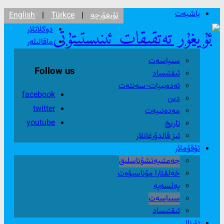
باشبەت
ئۇيغۇرچە
|
Türkçe
|
English
دوكلاتلار
ماقالىلەر
سىياسەت
Follow us
ئىقتىساد
ئەدەبىيات-سەنئەت
facebook
دىن
twitter
مەدەنىيەت
youtube
تارىخ
ئىز قالدۇرغانلار
ئۇقۇملار
جەمئىيەتشۇناسلىق
خەلقئارا مۇناسىۋەت
پەلسەپە
سىياسەت
ئىقتىساد
ژۇرنال