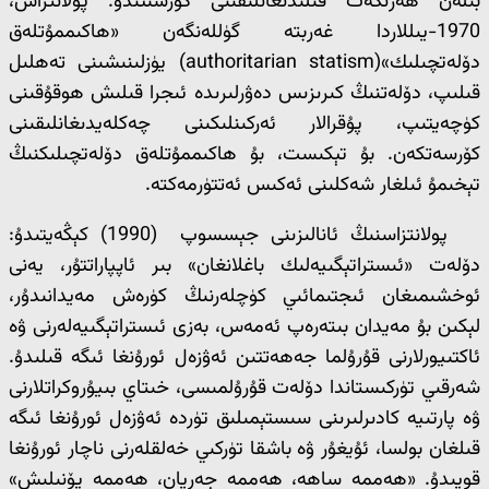
بىلەن ھەرىكەت قىلىدىغانلىقىنى كۆرسىتىدۇ. پولانتزاس،
1970-يىللاردا غەربتە گۈللەنگەن «ھاكىممۇتلەق
دۆلەتچىلىك»(authoritarian statism) يۈزلىنىشىنى تەھلىل
قىلىپ، دۆلەتنىڭ كىرىزىس دەۋرلىرىدە ئىجرا قىلىش ھوقۇقىنى
كۈچەيتىپ، پۇقرالار ئەركىنلىكىنى چەكلەيدىغانلىقىنى
كۆرسەتكەن. بۇ تېكىست، بۇ ھاكىممۇتلەق دۆلەتچىلىكنىڭ
تېخىمۇ ئىلغار شەكلىنى ئەكىس ئەتتۈرمەكتە.
پولانتزاسنىڭ ئانالىزىنى جېسسوپ (1990) كېڭەيتىدۇ:
دۆلەت «ئىستراتېگىيەلىك باغلانغان» بىر ئاپپاراتتۇر، يەنى
ئوخشىمىغان ئىجتىمائىي كۈچلەرنىڭ كۈرەش مەيدانىدۇر،
لېكىن بۇ مەيدان بىتەرەپ ئەمەس، بەزى ئىستراتېگىيەلەرنى ۋە
ئاكتىيورلارنى قۇرۇلما جەھەتتىن ئەۋزەل ئورۇنغا ئىگە قىلىدۇ.
شەرقىي تۈركىستاندا دۆلەت قۇرۇلمىسى، خىتاي بىيۇروكراتلارنى
ۋە پارتىيە كادىرلىرىنى سىستېمىلىق تۈردە ئەۋزەل ئورۇنغا ئىگە
قىلغان بولسا، ئۇيغۇر ۋە باشقا تۈركىي خەلقلەرنى ناچار ئورۇنغا
قويىدۇ. «ھەممە ساھە، ھەممە جەريان، ھەممە يۆنىلىش»