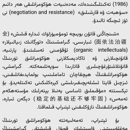
(1986) تەكىتلىگىنىدەك، مەدەنىيەت ھۆكۈمرانلىقى ھەر دائىم
«سۆھبەت ۋە قارشىلىق» (negotiation and resistance) نى
ئۆز ئىچىگە ئالىدۇ.
«شىنجاڭنى قانۇن بويىچە ئومۇميۈزلۈك ئىدارە قىلىش» (全
面依法治疆) ئىبارىسى، گىرامشىنىڭ «ئورگانىك زىيالىيلار»
(organic intellectuals) ئۇقۇمىنى ئەسلىتىدۇ. پارتىيە،
قانۇنچىلارنى ۋە ئاكادېمىكلارنى ھۆكۈمرانلىق تۈرىنىڭ
قانۇنلاشتۇرغۇچىلىرى قاتارىدا سۈپەتلىمەكتە. گىرامشى،
ھۆكۈمرانلىقنىڭ ھېچقاچان تاماملىنىپ بولمايدىغانلىقىنى،
ئىزچىل قايتا ئىشلەپچىقىرىلىشى كېرەكلىكىنى تەكىتلەيدۇ. بۇ
تېكىستتە «مۇقىملىق ئاساسى يەنىلا يېتەرلىك مۇستەھكەم
ئەمەس» (稳定的基础还不够牢固) دېگەن ئىبارە،
ھۆكۈمرانلىقنىڭ نازۇكلىقىنى ئېتىراپ قىلماقتا.
بۇ ئېتىراپ، ئەمەلىيەتتە ھۆكۈمرانلىق تۈرىنىڭ
مەغلۇبىيىتىنى ۋاسىتىلىك قوبۇل قىلىشتۇر. گىرامشىنىڭ