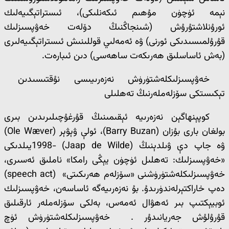
نېمە ئۈچۈن مۇھىم ئىكەنلىكى)، ئىستراتېگىيەلىك
ئورۇنلاشتۇرۇش (شىنجاڭنىڭ دۆلەت خەۋپسىزلىك
قۇرۇلمىسىدىكى ئورنى) ۋە ئەمەلىي قوللىنىش ئىستراتېگىيەلىرى
(بەش ئاساسلىق ھەرىكەت ساھەسى) دىن ئىبارەت.
خەۋپسىزلىكلەشتۈرۈش نەزەرىيىسى نۇقتىسىدىن
تېكىستكى سۆزلەملەرنىڭ تەھلىلى
كوپېنھاگېن نەزەرىيە ئېقىمىنىڭ قۇرغۇچىلىرىدىن بىرى
بولغان بارى بۇزان (Barry Buzan)، ئولې ۋېۋېر (Ole Wæver)
ۋە جاپ دې ۋىلدېنىڭ (Jaap de Wilde) -1998يىلدىكى
«خەۋپسىزلىك: تەھلىل ئۈچۈن يېڭى رامكا» ناملىق ئەسىرى،
خەۋپسىزلىكلەشتۈرۈشنى «سۆزلەم ھەرىكىتى» (speech act)
دەپ خاراكتېرلەندۈرىدۇ. بۇ نەزەرىيەگە ئاساسەن، خەۋپسىزلىك
ئوبيېكتىپ بىر ئەھۋال ئەمەس، بەلكى سۆزلەملەر ئارقىلىق
قۇرۇلۇش جەريانىدۇر . خەۋپسىزلىكلەشتۈرۈش ئۈچ