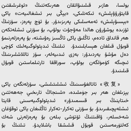
بولسا، ھازىر قىلىنىۋاتقان ھەرىكەتنىڭ «ئوغرىلىقتىن
قايتۇرۇۋېلىش» ئىكەنلىكى، «يېڭى بىر ئىشغالىيەت» ياكى
«بېسىۋېلىش» ئەمەسلىكى پەرىزىدۇر. بۇ ئۈچ پەرەز، سۆزنىڭ
ئۆزىدە يوشۇرۇن ھالدا مەۋجۇت بولۇپ، بۇ سۆزنى ئىشلەتكەن
ھەر قانداق ئادەم، ئاڭلىق ياكى ئاڭسىز رەۋىشتە، بۇ پەرەزلەرنىمۇ
قوبۇل قىلغان ھېسابلىنىدۇ. تىلنىڭ ئىدېئولوگىيەلىك كۈچى
دەل مۇشۇ يەردىدۇر: بەزى ئىدىيەلەر، سۆز تاللاشلىرىنىڭ
ئىچىگە كۆمۈلگەن بولۇپ، سوراققا تارتىلماستىن قوبۇل
قىلىنىدۇ.
«收复» ئاتالغۇسىنىڭ ئىشلىتىلىشى، سۆزلەنگەن ياكى
يېزىلغان ھەر بىر جۈملىدە، «شىنجاڭ تارىخىي جەھەتتىن
خىتاينىڭ بىر قىسمىدۇر» ئىدېئولوگىيەسىنى قايتا
ئىشلەپچىقىرىدۇ. بۇ سۆزنى تەكرار-تەكرار ئاڭلىغان ياكى ئوقۇغان
شەخسلەر، ۋاقىتنىڭ ئۆتۈشى بىلەن بۇ پەرەزلەرنى شەك
كەلتۈرمەستىن قوبۇل قىلىشقا باشلايدۇ. تىلنىڭ بۇ