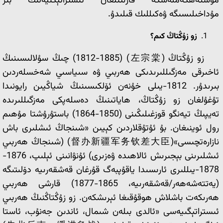
مۇستەھكەملەشكە قارىتىلغان ئىستراتېگىيەلىك بىر
مۇداخىلىسىگە ۋەكىللىك قىلىدۇ.
زو زۇڭتاڭ كىم؟
زو زۇڭتاڭ (左宗棠) (1812-1885) چىڭ سۇلالىسىنىڭ
ئاخىرقى مەزگىللىرىدىكى ھەربىي ۋە سىياسىي شەخسلەردىن
بىرىدۇر. 1812-يىلى خۇنەن ئۆلكىسىنىڭ شياڭيىن رايونىدا
تۇغۇلغان زو زۇڭتاڭ، ھاياتىنىڭ دەسلەپكى مەزگىللىرىدە
تەيپىڭ تيەنگو قوزغىلىڭىنى (1850-1864) باستۇرۇشتا مۇھىم
رول ئوينىغان. بۇ ئۇتۇقلاردىن كېيىن «شىنجاڭ ئىشلىرى باش
نازارەتچىسى»(督办新疆军务钦差大臣) (شىنجاڭ ھەربىي
ئىشلىرىنى بېجىرىش ئالاھىدە ۋەزىرى) ئۇنۋانىنى ئېلىپ، 1876-
1878-يىللىرى ئارىسىدا ياقۇپبەگ قۇرغان قەشقەرىيە دۆلىتىگە
(يەتتەشەھەر/قەشقەرىيە، 1865-1877) قارشى ھەربىي
ھەرىكەت باشلاش ھوقۇقىغا ئېرىشكەن. زو زۇڭتاڭنىڭ ھەربىي
ئىستراتېگىيەسى «ئالدى بىلەن شىمال، ئاندىن جەنۇب، ئاستا