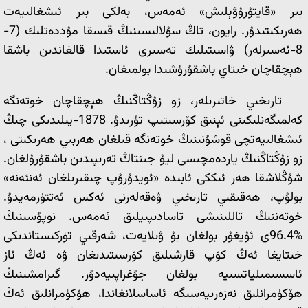
بىر «قايتۇرۇۋېلىش» ئەمەس، بەلكى بىر ئىشغالىيەت
ھەرىكىتىدۇر. رايون، تاڭ سۇلالىسىنىڭ قىسقا مۇددەتلىك (7-
8-ئەسىرلەر) ۋاسىتىلىك تەسىرى ئاستىدا قالغاندىن باشقا
ھېچقاچان خىتاي باشقۇرۇشىدا بولمىغان.
تارىخىي خاتىرىلەر، زو زۇڭتاڭنىڭ ھېچقاچان خوتەنگە
كەلمىگەنلىكىنى ئېنىق كۆرسىتىپ تۇرىدۇ. 1878-يىلىدىكى چىڭ
ئىشغالىيەتچى قوشۇنىنىڭ خوتەنگە قىلغان ھەربىي ھەرىكىتى ،
زو زۇڭتاڭنىڭ ياردەمچىسى ليۇ جىنتاڭ تەرىپىدىن باشقۇرۇلغان.
شۇڭلاشقا ھەر ئىككى ئابىدە «ئويدۇرۇپ چىقىرىلغان ئەنئەنە»
بولۇپ، ھەقىقىي تارىخىي ۋەقەلەرنى ئەكس ئەتتۈرمەيدۇ.
خوتەننىڭ تاللىنىشى تاسادىپىيلىق ئەمەس. نوپۇسىنىڭ
%96.4ى ئۇيغۇر بولغان بۇ ۋىلايەت، شەرقىي تۈركىستاندىكى
خىتايغا ئەڭ كۆپ قارشىلىق كۆرسىتىدىغان ۋە ئەڭ ئاز
ئاسسىمىلياتسىيە بولغان جۇغراپىيەدۇر. گىرامشىنىڭ
ھۆكۈمرانلىق نەزەرىيەسىگە ئاساسلانغاندا، ھۆكۈمرانلىق ئەڭ