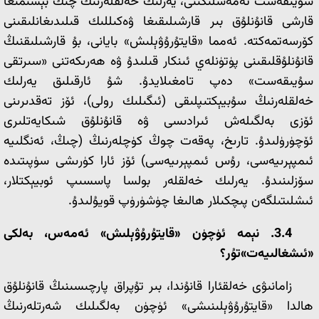
سۇيىقەست ئەمەسلىكىنى، يەرلىك خەلقلەرنىڭ چىڭ بېسىمىغا
قارشى قانۇنلۇق بىر قارشىلىقىغا ۋەكىللىك قىلىدىغانلىقىنى
كۆرسەتمەكتە. ئەمما «قايتۇرۇۋېلىش» بايانى، بۇ قارشىلىقنىڭ
قانۇنلۇقلىقىنى پۈتۈنلەي ئىنكار قىلىدۇ ۋە ھەرىكەتنى «سىرتقى
سۇيىقەست» دەپ تامغىلايدۇ. شۇ ئارقىلىق يەرلىك
خەلقلەرنىڭ سۇبيېكتىپلىقى (ئىگىلىك رولى)، ئۆز تەقدىرىنى
ئۆزى بەلگىلەش ئىرادىسى ۋە قانۇنلۇق شىكايەتلىرى
ئۆچۈرۈلىدۇ. تارىخ، پەقەت چوڭ كۈچلەرنىڭ (چىڭ، ئەنگلىيە
ئىمپېرىيەسى، رۇس ئىمپېرىيەسى) ئۆز ئارا كۈرىشى سۈپىتىدە
سۆزلىنىدۇ. يەرلىك خەلقلەر بولسا پاسسىپ ئوبيېكتلار،
ئىشلىتىلگەن پىچكىلار ھالىغا چۈشۈرۈپ قويۇلىدۇ.
3.4.
نېمە ئۈچۈن «قايتۇرۇۋېلىش» ئەمەس، بەلكى
«ئىشغالىيەت»تۇر؟
زامانىۋى خەلقئارا قانۇندا، بىر تۇپراق پارچىسىنىڭ قانۇنلۇق
ھالدا «قايتۇرۇۋېلىنىشى» ئۈچۈن بەلگىلىك شەرتلەرنىڭ