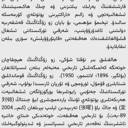
قارشىلىقنىڭ يەرلىك يىلتىزىنى ۋە چىڭ ھاكىمىيىتىنىڭ
ئىشغالىيەتچى ۋە زالىم خاراكتېرىنى پۈتۈنلەي كۆرمەسكە
سالىدۇ. تېخىمۇ مۇھىمى، بۇ بايان زو زۇڭتاڭنىڭ قەشقەرىيە
دۆلىتىنى ئاغدۇرۇۋېتىپ، شەرقىي تۈركىستاننى ئىشغال
قىلىۋالغانلىقىدەك ھەقىقەتنى «قايتۇرۇۋېلىش» سۆزى بىلەن
نىقابلايدۇ.
ھالقىلىق بىر نۇقتا شۇكى، زو زۇڭتاڭنىڭ ھېچقاچان
خوتەنگە كەلمىگەنلىكى تارىخىي مەنبەلەر بىلەن ئىسپاتلانغان
(بۇلگېر، 1896؛ لاتتىمور، 1950). زو زۇڭتاڭنىڭ قوماندانلىق
شىتابلىرى قۇمۇل، ئۈرۈمچى ۋە تۇرپان ئارىسىدا بولۇپ، شەرقىي
تۈركىستاننىڭ جەنۇبىي رايونلىرىغا يۈرگۈزۈلگەن ئىشغالىيەت
ھەرىكەتلىرى پۈتۈنلەي ئۇنىڭ ياردەمچىلىرى ليۇ جىنتاڭ (刘锦
棠) ۋە جاڭ ياۋ (张曜) تەرىپىدىن ئېلىپ بېرىلغان (كىم،, 2004
89-بەت). بۇ تارىخىي ھەقىقەت، خوتەندىكى خىتاي خاتىرە
تاشلىرىنىڭ نەقەدەر تارىخىي ئىسپاتسىز ۋە ئىدېئولوگىيەلىك