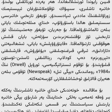
قىيىن رايوندا ئورنىتىلالىغاندا، ھەر يەردە ئورناتقىلى بولىدۇ.
خاتىرە تاشلىرى، سىپىۋاك ئۇقۇملاشتۇرغان ئېپىستېمىك
زوراۋانلىقنىڭ ماددىي ئىپادىسىدۇر. ئۇيغۇر تارىخىي خاتىرىسى
سىستېمىلىق ھالدا باستۇرۇلۇپ، خىتاي مىللەتچىلىك بايانى
بىلەن ئالماشتۇرۇلماقتا. بۇ جەريان، ئۇيغۇر جەمئىيىتىنىڭ ئۆز
تارىخىنى ئۆز نۇقتىئىنەزىرىدىن سۆزلەش، بايان قىلىش
ھوقۇقىنى تارتىۋالماقتا. «قايتۇرۇۋېلىش» بايانى، ئىشغالىيەتنى
«ئازادلىق»، ئىرقىي قىرغىنچىلىقنى «يۇغۇرۇش»، قارشىلىقنى
«تېررورىزم» دەپ كودلاپ، رېئاللىقنى ئاستىن-ئۈستۈن
قىلىۋېتىدۇ. بۇ ئۇقۇم ئىستراتېگىيەسى، ئورۋېل (Orwell) نىڭ
«1984» رومانىدىكى «يېڭى تىل» (Newspeak) ئۇقۇمى بىلەن
ھەيران قالارلىق ئوخشاشلىقلارنى كۆرسەتمەكتە.
بۇ ماقالىدە خوتەندىكى خىتاي خاتىرە تاشلىرىنىڭ يەككە
بىر ۋەقە ئەمەس، بەلكى خىتاينىڭ يەر شارىۋى يېڭى خاتىرە
يارىتىش سىياسىتىنىڭ بىر قىسمى ئىكەنلىكى تەكىتلىنىدۇ.
كۈچلۈك دۆلەتلەر دۇنيا مىقياسىدا ئۆتمۈشنى ئۆز ھاكىمىيىتىنى