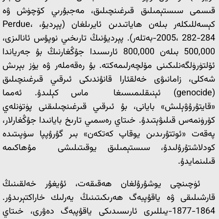
قىسمى سىستېمىلىق قىرغىنچىلىق، مەجبۇرىي كۆچۈش ۋە
كېسەللىكلەر بىلەن ھاياتىدىن ئايرىلغان (پېرديۇ، Perdue،
2005، 282-284-بەتلەر). پېرديۇنىڭ تارىخىي نوپۇس ئانالىزى،
500,000 بىلەن 800,000 ئارىسىدا جۇڭغارنىڭ بۇ جەرياندا
ئۆلتۈرۈلگەنلىكىنى مۆلچەرلىمەكتە. بۇ رەقەملەر ۋە يۈز بېرىش
شەكلى، زامانىۋى خەلقئارا قانۇندىكى ئىرقىي قىرغىنچىلىق
(genocide) ئېنىقلىمىسىغا ماس كېلىدۇ. ئەمما
«قايتۇرۇۋېلىش» بايانى، بۇ ئىرقىي قىرغىنچىلىقنى پۈتۈنلەي
كۆرۈنمەس قىلىۋېتىدۇ. خىتاي رەسمىي تارىخ بايانىدا جۇڭغارلار،
پەقەت «ئوتتۇرىدىن يوقاپ كەتكەن» بىر گۇرۇپپا سۈپىتىدە
كودلاشتۇرۇلىدۇ، سىستېمىلىق يوقىتىلىشى مۇھاكىمە
قىلىنمايدۇ.
ئۈچىنچى يوشۇرۇلغان ھەقىقەت، ئۇيغۇر خەلقىنىڭ
قارشىلىقى ۋە ياقۇپبەگ ھەرىكىتىنىڭ يەرلىك خاراكتېرىدۇر.
1864-1877-يىللىرى ئارىسىدىكى ياقۇپبەگ دەۋرى، خىتاي