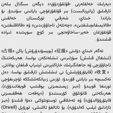
«يەرلىك خەلقلەرنى ‹قۇتقۇزدۇق›» دېگەن سىگنال بىلەن
ئارقىلىق (پاتېرنالىست) بىر قۇتقۇزغۇچى بايانىنى سۇنىدۇ. بۇ
باياندا خىتاي، شەرقىي تۈركىستان خەلقىنى
«قالايمىقانچىلىقتىن»، «چەتئەل تاجاۋۇزىدىن» ۋە «قالاقلىقتىن»
قۇتقۇزغان خەير-ساخاۋەتچى بىر كۈچ سۈپىتىدە ئىپادە
قىلىنىدۇ.
ئەگەر خىتاي دۆلىتى «征服» (بويسۇندۇرۇش) ياكى «占领»
(ئىشغال قىلىش) سۆزلىرىنى ئىشلەتكەن بولسا، ھەرىكەتنىڭ
تاجاۋۇزچى ۋە جاھانگىرلىك خاراكتېرىنى ئېتىراپ قىلغان بولاتتى.
«收复» (قايتۇرۇۋېلىش) نى ئىشلىتىش ئارقىلىق بولسا، دەل
ئەكسىچە بىر باياننى قۇرىدۇ: ئۆزىنى زىيانكەشلىككە ئۇچرىغۇچى
ئورنىغا قويىدۇ («بىز زېمىنىمىزنى يوقىتىپ قويغانىدۇق»)،
ھەرىكەتنى قانۇنلۇق كۆرسىتىدۇ («پەقەت ھەققىمىزنى
قايتۇرۇۋالدۇق») ۋە ئەخلاقىي ئۈستۈنلۈكنى دەۋا قىلىدۇ («بىز
ئازادلىق ئېلىپ كەلدۇق»). بۇ ئاتالغۇ تاللىشى، ئورۋېل (Orwell)