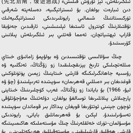
ئىلگىرىلەش، تېز ئۇرۇش قىلىش» (先北后南，缓进急战)
دىن ئىبارەت بولغان. بۇ ئىستراتېگىيە، دەسلەپتە شەرقىي
تۈركىستاننىڭ شىمالىي رايونلىرىدىكى ئىستراتېگىيەلىك
نۇقتىلارنىڭ كونترول ئاستىغا ئېلىنىشىنى، ئارقىدىن جەنۇبقا
قاراپ ئېھتىياتچان، ئەمما قەتئىي بىر ئىلگىرىلەش پىلانىنى
كۆرسىتىدۇ.
چىڭ سۇلالىسى نۇقتىسىدىن ۋە بولۇپمۇ زامانىۋى خىتاي
مىللەتچىلىكى تارىخ يېزىقچىلىقىدا زو زۇڭتاڭ، ئەنگلىيە ۋە
رۇسىيە جاھانگىرلىكىگە قارشى خىتاينىڭ زېمىن پۈتۈنلۈكىنى
قوغدىغان بىر «مىللىي قەھرىمان» سۈپىتىدە تەرىپلىنىدۇ (چۇ ۋە
ليۇ، 1966) بۇ باياندا زو زۇڭتاڭ، غەرب كۈچلىرىنىڭ خىتاينى
پارچىلاش پىلانلىرىغا توسالغۇ بولغان، دۆلەتنىڭ مەۋجۇتلۇقى
ئۈچۈن جېنىنى ئوتتۇرىغا قويغان پىداكار بىر قوماندان سۈپىتىدە
تەسۋىرلىنىدۇ. لېكىن بۇ قەھرىمانلىق بايانى، رايوندىكى
مۇسۇلمان-تۈرك خەلقلەرنىڭ چىڭ مۇستەملىكە ھاكىمىيىتىگە
قارشى ھەقلىق قارشىلىقىنى، مۇستەقىللىق ھەرىكەتلىرىنى، بۇ