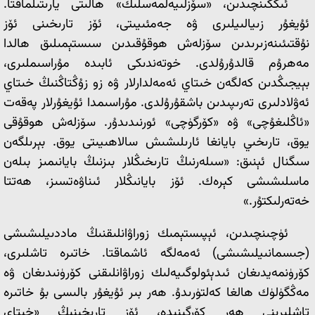
ئىككىنچىدىن، «سۆزلىيەلمەسلىك» ھالىتى يارىتىلماقتا.
ئۇيغۇر زىيالىيلىرى ۋە جەمئىيىتى، ئۆز تارىخىنى ئۆز
نۇقتىئىنەزىرىدىن سۆزلەش ھوقۇقىدىن سىستېمىلىق ھالدا
مەھرۇم قالدۇرۇلدى. خوتەندىكى ئابىدە مۇراسىملىرى،
بېيجىڭدىن كەلگەن خىتاي ئەمەلدارلار ۋە زو زۇڭتاڭنىڭ خىتاي
ئەۋلادلىرى تەرىپىدىن باشقۇرۇلدى. مۇراسىمدا ئۇيغۇرلار پەقەت
«ئاڭلىغۇچى» ۋە «كۆرگۈچى» ئورنىدىدۇر. سۆزلەش ھوقۇقى
يوق، تارىخىي بايانغا ئارىلىشىش سالاھىيىتى يوق. بېرىلگەن
سىگنال ئېنىق: «سىلەرنىڭ تارىخىڭلار بىزنىڭ بايانىمىز بىلەن
ماسلىشىشى كېرەك. ئۆز بايانىڭلار ئىناۋەتسىز، ھەتتا
خەتەرلىكتۇر.»
ئۈچىنچىدىن، ئېپىستېمىك زوراۋانلىقنىڭ ماددىيلىشىشى
(جىسمانىيلىشىشى) ئەمەلگە ئاشماقتا. خاتىرە تاشلىرى،
كۆرۈنمەيدىغان ئىدېئولوگىيەلىك زوراۋانلىقنى كۆرۈنىدىغان ۋە
مەڭگۈلۈك ھالغا كەلتۈرىدۇ. ھەر بىر ئۇيغۇر بالىسى بۇ خاتىرە
تاشلىرىنى ھەر كۆرگىنىدە، ئۆز تارىخىنىڭ «خىتاي