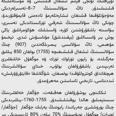
تۇپراقنىڭ تۇنجى قېتىم ئىشغال قىلىنىشى ۋە مۇستەملىكە
قىلىنىشىدۇر. تاڭ سۇلالىسىنىڭ 7-8-ئەسىرلەردىكى
مەۋجۇتلۇقىغا قىلىنغان ئىشارەتلەرمۇ ئادەمنى قايمۇقتۇرىدۇ،
چۈنكى تاڭ سۇلالىسىنىڭ شەرقىي تۈركىستاندىكى تەسىرى،
بىۋاسىتە باشقۇرۇشتىن كۆرە، ۋاسىتىلىك ھۆكۈمرانلىق ياكى
بوش بىر ۋاسساللىق (بېقىندىلىق) مۇناسىۋىتى ئىدى. تېخىمۇ
مۇھىمى، تاڭ سۇلالىسى يىمىرىلگەندىن (907) چىڭ
سۇلالىسىنىڭ ئىشغال قىلىشىغىچە (1755) بولغان 850 يىللىق
مەزگىلدە، بۇ رايون تۈرلۈك تۈرك ۋە موڭغۇل خانلىقلىرى
تەرىپىدىن باشقۇرۇلغان بولۇپ، خىتاي سۇلالىلىرىنىڭ
ھېچقانداق كونتروللۇقىدا بولمىغان. شۇڭلاشقا «قايتۇرۇۋېلىش»
ئىددىئاسى، تارىخىي ئاساستىن مەھرۇمدۇر.
ئىككىنچى يوشۇرۇلغان ھەقىقەت، جۇڭغار خەلقلىرىنىڭ
سىستېمىلىق ھالدا يوقىتىلىشىدۇر. 1755-1760-يىللىرىدىكى
چىڭ يۈرۈشلىرى جەريانىدا، رايوننىڭ يەرلىك جۇڭغار (جۇڭغار/
ئويرات) موڭغۇل نوپۇسىنىڭ %70 بىلەن %80 ئارىسىدىكى بىر