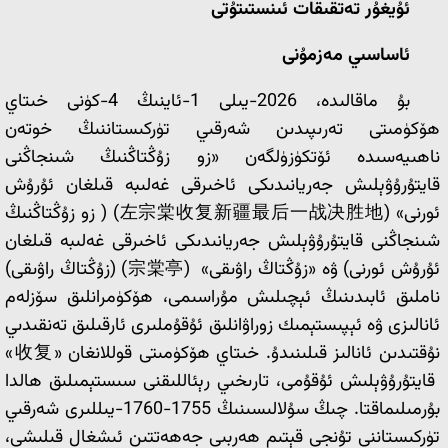
ئۇيغۇر تەتقىقات ئىنستىتۇتى
ئاساسىي مەزمۇنى
بۇ ماقالىدە، 2026-يىلى 1-ئاينىڭ 4-كۈنى خىتاي
ھۆكۈمىتى تەرىپىدىن شەرقىي تۈركىستاننىڭ خوتەن
ناھىيەسىدە ئۆتكۈزۈلگەن «زو زۇڭتاڭنىڭ شىنجاڭنى
قايتۇرۇۋېلىش جەريانىدىكى ئاخىرقى غەلىبە قىلغان ئۇرۇش
ئورنى» (左宗棠收复新疆最后一战决胜地) ( زو زۇڭتاڭنىڭ
شىنجاڭنى قايتۇرۇۋېلىش جەريانىدىكى ئاخىرقى غەلىبە قىلغان
ئۇرۇش ئورنى) ۋە «زۇڭتاڭ راۋىقى» (宗棠亭) (زۇڭتاڭ راۋىقى)
ناملىق ئابىدىنىڭ ئېچىلىش مۇراسىمى، ھۆكۈمرانلىق سۆزلەم
ئانالىزى ۋە ئېپىستېمىك زوراۋانلىق ئۇقۇملىرى ئارقىلىق تەنقىدىي
نۇقتىدىن ئانالىز قىلىنىدۇ. خىتاي ھۆكۈمىتى قوللانغان «收复»
قايتۇرۇۋېلىش ئۇقۇمى، تارىخىي رېئاللىقنى سىستېمىلىق ھالدا
بۇرمىلىماقتا. چىڭ سۇلالىسىنىڭ 1755-1760-يىللىرى شەرقىي
تۈركىستاننى تۇنجى قېتىم ھەربىي جەھەتتىن ئىشغال قىلىشى،