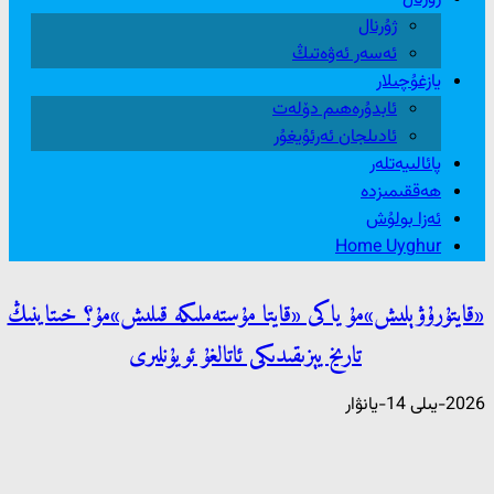
ژۇرنال
ئەسەر ئەۋەتىڭ
يازغۇچىلار
ئابدۇرەھىم دۆلەت
ئادىلجان ئەرئۇيغۇر
پائالىيەتلەر
ھەققىمىزدە
ئەزا بولۇش
Home Uyghur
«قايتۇرۇۋېلىش»مۇ ياكى «قايتا مۇستەملىكە قىلىش»مۇ؟ خىتاينىڭ
تارىخ يېزىقىدىكى ئاتالغۇ ئويۇنلىرى
2026-يىلى 14-يانۋار