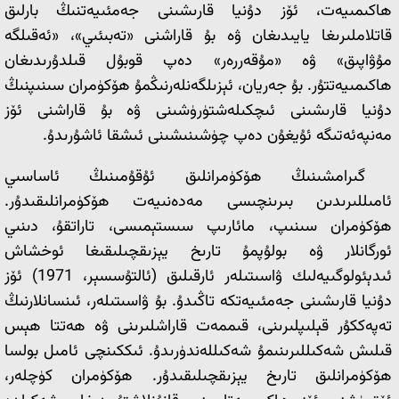
ھاكىمىيەت، ئۆز دۇنيا قارىشىنى جەمئىيەتنىڭ بارلىق
قاتلاملىرىغا يايىدىغان ۋە بۇ قاراشنى «تەبىئىي»، «ئەقىلگە
مۇۋاپىق» ۋە «مۇقەررەر» دەپ قوبۇل قىلدۇرىدىغان
ھاكىمىيەتتۇر. بۇ جەريان، ئېزىلگەنلەرنىڭمۇ ھۆكۈمران سىنىپنىڭ
دۇنيا قارىشىنى ئىچكىلەشتۈرۈشىنى ۋە بۇ قاراشنى ئۆز
مەنپەئەتىگە ئۇيغۇن دەپ چۈشىنىشىنى ئىشقا ئاشۇرىدۇ.
گىرامشىنىڭ ھۆكۈمرانلىق ئۇقۇمىنىڭ ئاساسىي
ئامىللىرىدىن بىرىنچىسى مەدەنىيەت ھۆكۈمرانلىقىدۇر.
ھۆكۈمران سىنىپ، مائارىپ سىستېمىسى، تاراتقۇ، دىنىي
ئورگانلار ۋە بولۇپمۇ تارىخ يېزىقچىلىقىغا ئوخشاش
ئىدېئولوگىيەلىك ۋاسىتىلەر ئارقىلىق (ئالتۇسسېر، 1971) ئۆز
دۇنيا قارىشىنى جەمئىيەتكە تاڭىدۇ. بۇ ۋاسىتىلەر، ئىنسانلارنىڭ
تەپەككۇر قېلىپلىرىنى، قىممەت قاراشلىرىنى ۋە ھەتتا ھېس
قىلىش شەكىللىرىنىمۇ شەكىللەندۈرىدۇ. ئىككىنچى ئامىل بولسا
ھۆكۈمرانلىق تارىخ يېزىقچىلىقىدۇر. ھۆكۈمران كۈچلەر،