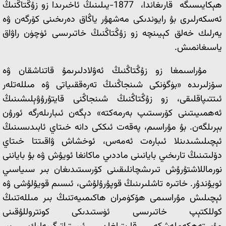
ھېكايىسىگە قارىغاندا، 1877-يىلىنىڭ ئاخىرىدا زو زۇڭتاڭنىڭ
ئەسكەرلىرى بۇ رايوندىكى مەشھۇر ياڭاق دەرىخىنى كۆرگەن ۋە
يەرلىك خەلق كېيىنچە زو زۇڭتاڭنىڭ خاتىرىسى ئۈچۈن راۋاق
ياسىغانمىش.
مۇراسىمغا زو زۇڭتاڭنىڭ ئەۋلادلىرىمۇ قاتناشقان ۋە
سۆزلىرىدە «بۈگۈنكى شىنجاڭنىڭ تەرەققىياتى ۋە مىللەتلەر
ئىتتىپاقلىقى، زو زۇڭتاڭنىڭ شىنجاڭنى قايتۇرۇۋېلىشىنىڭ
ئەھمىيىتىنى كۆرسىتىپ بەرمەكتە» دېگەن ئىبارىلەرگە ئورۇن
بېرىلگەن. بۇ مۇراسىم، پەقەت ئىككى دانە خىتاي ئابىدىسىنىڭ
ئېچىلىشىدىنلا ئىبارەت ئەمەس، ئوخشاش ۋاقىتتا خىتاي
دۆلىتىنىڭ تارىخىي بايانىنى ماددىي ماكانغا ئويۇش ۋە بۇ باياننى
نورماللاشتۇرۇش تىرىشچانلىقىنى كۆرسىتىدىغان بىر سىياسىي
ئويۇندۇر. خاتىرە تاشلىرىنىڭ قوپۇرۇلۇشى، ئىسىم قويۇلۇشى ۋە
ئېچىلىش مۇراسىمى ھۆكۈمران ھاكىمىيەتنىڭ بىر مىللەتنىڭ
كوللكتېپ خاتىرىسى ئۈستىدىكى كونتروللۇقىنى