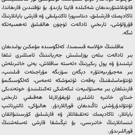
قانۇنلاشتۇرىدىغان شەكىلدە قايتا يازىدۇ. بۇ نۇقتىدىن قارىغاندا،
ئاكادېمىك قارشىلىق، دىئ‍اسپورا ئاكتىپلىقى ۋە قارشى بايانلارنىڭ
قۇرۇلۇشى، تارىخىي ئادالەت ئۈچۈن ھالقىلىق ئەھمىيەتكە
ئىگە.
ماقلىنىڭ خۇلاسە قىسمىدا، كەلگۈسىدە مۇمكىن بولىدىغان
بىر ئادالەت بىلەن يۈزلىشىش جەريانىنىڭ ئامىللىرى تىلغا
ئېلىنىدۇ ۋە پول رىكېرنىڭ «ئەستە ساقلاش، يەنى خاتىرىلەش
بىر مەجبۇرىيەتتۇر» دېگەن سۆزىگە مۇراجىئەت قىلىنىپ،
ئۇنتۇماسلىقنىڭ پەقەت ئۆتمۈشكە ئەمەس، كەلگۈسىگىمۇ
قارىتىلغان بىر مەسئۇلىيەت ئىكەنلىكى تەكىتلىنىدۇ. خوتەندىكى
خىتاي خاتىرە تاشلىرى ئۇيغۇرلارغا ھەقىقىي تارىخنى
ئۇنتۇلدۇرۇشنى تاڭىدىغان قوراللاردۇر. ھالبۇكى، ئ‍التېرناتىپ
بايانلار، ئاكادېمىك تەتقىقاتلار ۋە قارشىلىق كۆرسىتىۋاتقان
ئىنسانلارنىڭ خاتىرىسى، بۇ تېڭىشقا قارشى ئەسلەشنىڭ
قوراللىرىدۇر.