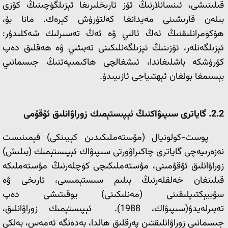
قىلىنىشى، ئىنسانلارنىڭ ئۆز تارىخلىرىغا ئېزىلگۈچىنىڭ كۆزى
بىلەن قارىشىنى مەيدانغا كەلتۈرۈش كېرەك. مانا بۇ،
ھۆكۈمرانلىقنىڭ ئەڭ ئالىي ۋە ئەڭ تەسىرلىك شەكلىدۇر:
ئېزىلگەنلەر، ئۆزىنىڭ ئېزىلگەنلىكىنى تەبىئىي ۋە ھەقلىق دەپ
كۆرۈشكە باشلىغاندا، ئىشغالچى ھاكىمىيەتنىڭ جىسمانىي
بېسىمغا بولغان ئېھتىياجى ئازىيىدۇ.
2.2.
گاياترى سىپىۋاكنىڭ ئېپىستېمىك زوراۋانلىق ئۇقۇمى
پوست-كولونيال (مۇستەملىكىدىن كېيىنكى) فېمىنىست
نەزەرىيەچى گاياترى چاكىراۋورتى سىپىۋاك ئېپىستېمىك (بىلىش)
زوراۋانلىق ئۇقۇمىنى، مۇستەملىكىچى كۈچلەرنىڭ مۇستەملىكە
قىلىنغان خەلقلەرنىڭ بىلىم سىستېمىسى، تارىخى ۋە
سۇبيېكتىپلىقىنى (مەنلىكىنى) يوقىتىشى دەپ
تەبىرلەيدۇ(سىپىۋاك، 1988). ئېپىستېمىك زوراۋانلىق،
جىسمانىي زوراۋانلىقتىن پەرقلىق ھالدا، بەدەنگە ئەمەس، بەلكى