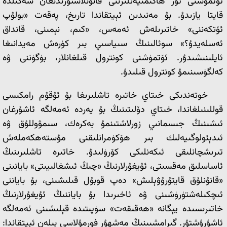
ئۆتمۈشنى ئۆز ھاكىمىيەتلىرىنى قانۇنلاشتۇرىدىغان شەكىلدە
قايتا يازىدۇ. بۇ مەنىدىن ئېيتقاندا تارىخ، پەقەت «بولۇپ
ئۆتكەننى» خاتىرىلەش ئەمەس، «كىم، نېمىنى، قانداق
ئەسلەيدۇ؟» سوئالىنىڭ سىياسىي بىر كۈرەش مەيدانىغا
ئايلىنىشىدۇر. ئۆتمۈشنى كونترول قىلغانلار، بۈگۈننى ۋە
كەلگۈسىنىمۇ كونترول قىلىدۇ.
خوتەندىكى خىتاي خاتىرە تاشلىرىغا بۇ ئۇقۇم رامكىسى
قوللىنىلغاندا، خىتاي دۆلىتىنىڭ بۇ يەردە ئەمەلگە ئاشۇرغان
ئىشىنىڭ جىسمانىي زورلاشتىنمۇ بەكرەك، سىمۋوللۇق ۋە
ئىدېئولوگىيەلىك بىر ھۆكۈمرانلىقنى مۇستەھكەملەش
تىرىشچانلىقى ئىكەنلىكى كۆرۈلىدۇ. خاتىرە تاشلىرىنىڭ
ئاساسلىق مەقسىتى، ئۇيغۇرلارنىڭ «چىڭ ئىشغالىيىتى» بايانىنى
«قانۇنلۇق قايتۇرۇۋېلىش» دەپ قوبۇل قىلىشىنى، بۇ باياننى
ئىچكىلەشتۈرۈشىنى ۋە ئاخىرىدا بۇ باياننىڭ ئۇيغۇرلارنىڭ
خاتىرىسىدە يېگانە «ھەقىقەت» سۈپىتىدە قېلىشىنى ئەمەلگە
ئاشۇرۇشتۇر. گىرامشىىنىڭ مەشھۇر فورمۇلاسى بىلەن ئېيتقاندا: