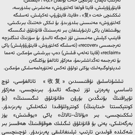
تەركىب تاپقان. بىرىنچى خەت بولغان «收» ، «يىغىش،
قايتۇرۇۋېلىش، قايتا قولغا كەلتۈرۈش» مەنىلىرىنى بىلدۈرسە،
ئىككىنچى خەت «复» ، «قايتا، قايتۇرۇپ ئەكېلىش، ئەسلىگە
كەلتۈرۈش» مەنىسىنى بىلدۈرىدۇ. بۇ ئىككى خەتنىڭ بىرىكىشى،
يوقىتىلغان ياكى تارتىۋېلىنغان بىر نەرسىنىڭ قانۇنلۇق ئىگىسىگە
قايتىپ كېلىش مەنىسىنى ئۆز ئىچىگە ئالىدۇ. بۇ سۆزنىڭ ئىنگلىزچە
تەرجىمىسى «recover» (ئەسلىگە كەلتۈرۈش، قايتۇرۇۋېلىش) ياكى
«reclaim» (قايتا تەلەپ قىلىش) دەپ بېرىلىشى مۇمكىن. ئەمما
بۇ تەرجىمە تەڭداشلىرىمۇ، مەزكۇر ئاتالغۇ يۈكلىگەن
ئىدېئولوگىيەلىك يۈكنى تولۇق ئەكس ئەتتۈرەلمەسلىكى مۇمكىن.
تىلشۇناسلىق نۇقتىسىدىن «收复» ئاتالغۇسى، ئۈچ
ئاساسىي پەرەزنى ئۆز ئىچىگە ئالىدۇ. بىرىنچىسى، مەزكۇر
تۇپراقنىڭ بۇنىڭدىن بۇرۇن «قانۇنلۇق ئىگىسىنىڭ» (بۇ
كونتېكستتا خىتاينىڭ) كونتروللۇقىدا ئىكەنلىكى پەرىزىدۇر.
ئىككىنچىسى، بىر «بۇلاڭ-تالاڭ» ياكى «يوقىتىش» يۈز
بەرگەنلىكى، يەنى بۇ قانۇنلۇق ئىگىلىك ھوقۇقىنىڭ ھەقسىز بىر
شەكىلدە قولىدىن تارتىپ ئېلىنغانلىقى پەرىزىدۇر. ئۈچىنچىسى