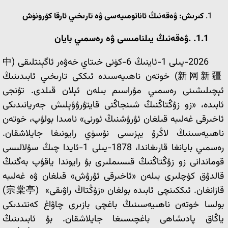
كىرىش: ۋەقەنىڭ ئاناتومىيەسى ۋە تارىخىي ئارقا كۆرۈنۈش
1.1. .
ۋەقەنىڭ يىلنامىسى ۋە رەسمىي بايان
2026-يىلى 1-ئاينىڭ 6-كۈنى خىتاي خەۋەر ئاگېنتلىقى (中
新网新疆) خوتەن ناھىيەسىدە ئىككى تارىخىي ئابىدىنىڭ
ئېچىلىشىنى رەسمىي مۇراسىم بىلەن ئېلان قىلدى. تۇنجى
ئابىدە، «زو زۇڭتاڭنىڭ شىنجاڭنى قايتۇرۇۋېلىش جەريانىدىكى
ئاخىرقى غەلىبە قىلغان ئۇرۇشنىڭ ئورنى» نامىدا بولۇپ، خوتەن
ناھىيەسىنىڭ لاڭرۇ يېزىسى نۇسۈي رايونىغا جايلاشقان.
رەسمىي بايانغا قارىغاندا، 1878-يىلى 1-ئايدا چىڭ سۇلالىسى
قوماندانى زو زۇڭتاڭنىڭ قىسىملىرى بۇ رايوندا ياقۇپ بەگنىڭ
قالدۇق كۈچلىرى بىلەن «ئاخىرقى ئۇرۇش» قىلغان ۋە غەلىبە
قازانغان. ئىككىنچى ئابىدە بولغان «زۇڭتاڭ راۋىقى» (宗棠亭)
بولسا خوتەن ناھىيەسىنىڭ باغچى بازىرى چاۋاغ كەنتىدىكى
ياڭاق پادىشاھى باغچىسىغا جايلاشقان. بۇ ئابىدىنىڭ