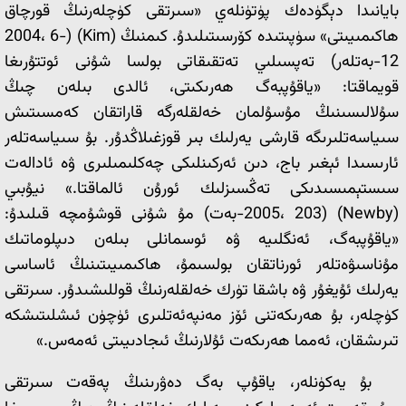
بايانىدا دېگۈدەك پۈتۈنلەي «سىرتقى كۈچلەرنىڭ قورچاق
ھاكىمىيىتى» سۈپىتىدە كۆرسىتىلىدۇ. كىمنىڭ (Kim) (2004، 6-
12-بەتلەر) تەپسىلىي تەتقىقاتى بولسا شۇنى ئوتتۇرىغا
قويماقتا: «ياقۇپبەگ ھەرىكىتى، ئالدى بىلەن چىڭ
سۇلالىسىنىڭ مۇسۇلمان خەلقلەرگە قاراتقان كەمسىتىش
سىياسەتلىرىگە قارشى يەرلىك بىر قوزغىلاڭدۇر. بۇ سىياسەتلەر
ئارىسىدا ئېغىر باج، دىن ئەركىنلىكى چەكلىمىلىرى ۋە ئادالەت
سىستېمىسىدىكى تەڭسىزلىك ئورۇن ئالماقتا.» نيۇبىي
(Newby) (2005، 203-بەت) مۇ شۇنى قوشۇمچە قىلىدۇ:
«ياقۇپبەگ، ئەنگلىيە ۋە ئوسمانلى بىلەن دىپلوماتىك
مۇناسىۋەتلەر ئورناتقان بولسىمۇ، ھاكىمىيىتىنىڭ ئاساسى
يەرلىك ئۇيغۇر ۋە باشقا تۈرك خەلقلەرنىڭ قوللىشىدۇر. سىرتقى
كۈچلەر، بۇ ھەرىكەتنى ئۆز مەنپەئەتلىرى ئۈچۈن ئىشلىتىشكە
تىرىشقان، ئەمما ھەرىكەت ئۇلارنىڭ ئىجادىيىتى ئەمەس.»
بۇ يەكۈنلەر، ياقۇپ بەگ دەۋرىنىڭ پەقەت سىرتقى