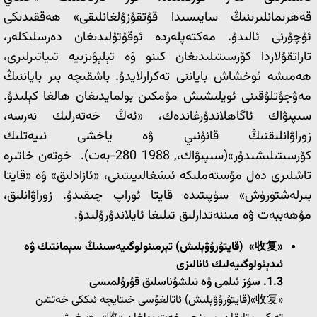
قەھرىمانلىرىنىڭ سايىسىدا قۇتقۇزۇلغانلىقى» ھەققىدىكى
ئۇچۇرنى ئالىدۇ. مەكتەپلەردە ئوقۇتۇلىدىغان دەرسلىكلەر،
تاراتقۇلاردا كۆرسىتىلىدىغان كىنو ۋە تېلېۋىزىيە تىياتىرلىرى،
ھەمىشە ئوخشاش باياننى تەكرارلايدۇ. باشقىچە بىر باياننىڭ
مەۋجۇتلۇقىنى ئويلىشىش مۇمكىن بولمايدىغان ھالغا كېلىدۇ.
سىپىۋاك ئاگاھلاندۇرغاندەك، «ئەڭ خەتەرلىك نەرسە،
زوراۋانلىقنىڭ قانۇنىي ۋە ياخشى نىيەتلىك
كۆرسىتىلىشىدۇر»(سىپىۋاك،, 1988 280-بەت). خوتەن خاتىرە
تاشلىرى دەل مۇستەملىكە ئىشغالىيىتىنى، «ئازادلىق» ۋە «قايتا
بىرلەشتۈرۈش» سۈپىتىدە قايتا ئوراپ چىقىدۇ. زوراۋانلىق،
مۇھەببەت ۋە مىننەتدارلىق تىلىغا ئايلاندۇرۇلىدۇ.
«
收复
»
(
قايتۇرۇۋېلىش)
تېرمىنولوگىيەسىنىڭ سېمانتىك ۋە
ئىدېئولوگىيەلىك ئانالىزى
1.3.
سۆز ئىلمى ۋە تىلشۇناسلىق قۇرۇلمىسى
«收复»(قايتۇرۇۋېلىش) ئاتالغۇسى خىتايچە ئىككى خەتتىن