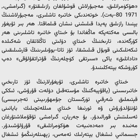
«ھۆكۈمرانلىق، مەجبۇرلاش قوشۇلغان رازىلىقتۇر» (گىرامشى،,
1971 80-بەت). خوتەندىكى خاتىرە تاشلىرى، مەجبۇرلاشنىڭ
يېنىدا رازىلىق پەيدا قىلىشنى نىشان قىلماقتا. ھەر بىر ئۇيغۇر
بالىسى مەكتەپكە ماڭغاندا بۇ خىتاي خاتىرە تاشلىرىنى ھەر
كۆرگەندە، تارىخنىڭ خىتاي دۆلىتى ئاڭلاتقان شەكىلدە
ئىكەنلىكىنى قوبۇل قىلىشقا، ئۆز ئاتا-بوۋىلىرىنىڭ قارشىلىقىنى
«نادانلىق» ياكى «سىرتقى كۈچلەرنىڭ قۇتراتقۇلۇقى» دەپ
كۆرۈشكە يېتەكلىنىدۇ.
خىتاي خاتىرە تاشلىرى، ئۇيغۇرلارنىڭ ئۆز تارىخىي
خاتىرىسىنى (ياقۇپبەگنىڭ مۇستەقىل دۆلەت قۇرۇشى، ئىككى
قېتىملىق شەرقىي تۈركىستان جۇمھۇرىيىتى تەجرىبىسى)
ئۇنتۇلدۇرۇش ۋە ئورنىغا خىتاي مىللەتچىلىك بايانىنى
ئەسلىتىش قورالىدۇر. بۇ جەريان، گىرامشى ئۇقۇملاشتۇرغان
مەنىدە بىر «مەدەنىيەت ھۆكۈمرانلىقى» قۇرۇلۇشىدۇر.
جىسمانىي ئىشغال يېتەرلىك ئەمەس، زېھىنلەرنىڭمۇ ئىشغال