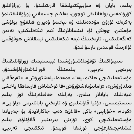
بىلىم، بايان ۋە سۇبيېكتىپلىققا قارىتىلىدۇ. بۇ زوراۋانلىق
كۆرۈنمەس بولغانلىقى ئۈچۈن، بەلكىم جىسمانىي زوراۋانلىقتىنمۇ
بەكرەك ئۇزۇن مۇددەتلىك ۋە تېخىمۇ ۋەيران قىلغۇچ بولۇشى
مۇمكىن. چۈنكى ئۇ، ئىنسانلارنىڭ كىم ئىكەنلىكىنى، نەدىن
كەلگەنلىكىنى، تارىخىنىڭ نېمە ئىكەنلىكىنى ئېنىقلاش ھوقۇقىنى
ئۇلارنىڭ قولىدىن تارتىۋالىدۇ.
سىپىۋاكنىڭ ئۇقۇملاشتۇرۇشىدا ئېپىستېمىك زوراۋانلىقنىڭ
بىرىنچى تەرىپى، بىلىمنىڭ قوراللاشتۇرۇلۇشىدۇر.
مۇستەملىكىچى ھاكىمىيەت، «مەدەنىيلەشتۈرۈش»، «تەرەققىي
قىلدۇرۇش»، «زامانىۋىلاشتۇرۇش»قا ئوخشاش قارىماققا ياخشى
نىيەتلىك بايانلار بىلەن، يەرلىك خەلقلەرنىڭ ئۆز بىلىم
سىستېمىسى، دۇنيا قاراشلىرى ۋە تارىخىي بايانلىرىنى «ياۋايى»،
«كونا»، «خۇراپىي» ياكى «قالاق» دەپ جاكارلايدۇ. بۇ جەرياندا
مۇستەملىكىچى كۈچ، ئۆزىنى بىردىنبىر قانۇنلۇق بىلىم
ئىشلەپچىقارغۇچى ئورنىغا قويىدۇ. ئىككىنچى تەرىپى،