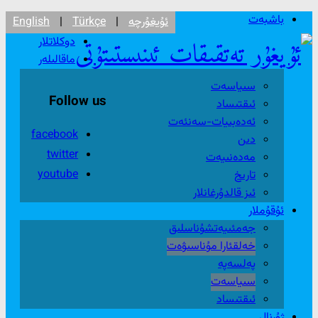
باشبەت
ئۇيغۇرچە
|
Türkçe
|
English
دوكلاتلار
ماقالىلەر
سىياسەت
Follow us
ئىقتىساد
ئەدەبىيات-سەنئەت
facebook
دىن
twitter
مەدەنىيەت
youtube
تارىخ
ئىز قالدۇرغانلار
ئۇقۇملار
جەمئىيەتشۇناسلىق
خەلقئارا مۇناسىۋەت
پەلسەپە
سىياسەت
ئىقتىساد
ژۇرنال