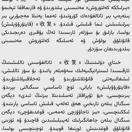
«بىرلىككە كەلتۈرۈش» مەنىسىنى بىلدۈرىدۇ ۋە قارىماققا تېخىمۇ
بىتەرەپ بىر ئاتالغۇدەك كۆرۈنىدۇ، ئەمما يەنىلا مەجبۇرىي بىر
بىرلىشىشنى ئىما قىلىشى قىلىدۇ. «收复» (قايتۇرۇۋېلىش)
بولسا، بارلىق بۇ سۆزلەر ئارىسىدا ئەڭ يۇقىرى دەرىجىدىكى
قانۇنلۇق بولۇش ۋە ئەسلىگە كەلتۈرۈش مەنىسىنى
بىلدۈرىدىغان سۆزدۇر.
خىتاي دۆلىتىنىڭ «收复» ئاتالغۇسىنى تاللىشىنىڭ
ئارقىسىدا ئىستراتېگىيەلىك سەۋەبلەر ياتىدۇ. بۇ سۆز تاللىشى،
ئىشغالىيەتنى قانۇنلاشتۇرىدۇ ۋە ئەخلاقىيلاشتۇرىدۇ.
«قايتۇرۇۋېلىش» بايانى، ئۈچ ئاساسىي سىگنالنى بېرىدۇ.
بىرىنچىسى، «بۇ تۇپراقلار ئەسلىدىنلا بىزنىڭ ئىدى» دېگەن
سىگنال بىلەن تارىخىي ھەق تەلەپ قىلىش ئاساسى يارىتىدۇ.
ئىككىنچىسى، «بىز تاجاۋۇزچى ئەمەس، قوغدىغۇچى» دېگەن
سىگنال بىلەن جاھانگىرلىك ئەيىبلىشىدىن قاچىدۇ ۋە ئۆزىنى
قانۇنلۇق قوغدىنىش ئورنىغا قويىدۇ. ئۈچىنچىسى بولسا،