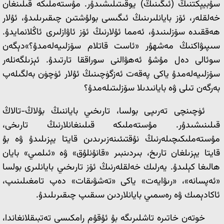
سۇبيېكتنىڭ (ئىگىنىڭ) يوقىتىلىشىدۇر. مۇستەملىكە قىلىنغان
خەلقلەر، ئۆز بايانلىرىنىڭ ئىگىسى بولۇشتىن چىقىرىلىدۇ، ئۇلار
ھەققىدە سۆزلىنىدۇ، ئەمما ئۇلارنىڭ ئۆز ئاۋازلىرى ئاڭلانمايدۇ.
سىپىۋاكنىڭ مەشھۇر «ئاست قاتلام سۆزلىيەلەمدۇ؟»دېگەن
سوئالى دەل مۇشۇ ئەھۋالنى سوراققا تارتىدۇ. ئېزىلگەنلەر
سۆزلىيەلەمدۇ ياكى پەقەت ئەزگۈچىنىڭ ئۇلار ئۈچۈن بەلگىلەپ
بەرگەن تىلى ۋە بايانىدىلا سۆزلىتىلەمدۇ؟
ئۈچىنچى تەرىپى بولسا، تارىخىي باياننىڭ بۇلاڭ-تالاڭ
قىلىنىشىدۇر. مۇستەملىكە قىلىنغانلارنىڭ تارىخى،
مۇستەملىكىچىلەرنىڭ نۇقتىئىنەزىرىدىن قايتا يېزىلىدۇ ۋە بۇ
قايتا يېزىلغان تارىخ، بىردىنبىر «قانۇنلۇق» ۋە «ئ‍ىلمىي» بايان
ھالىغا كېلىدۇ. يەرلىك خەلقلەرنىڭ ئۆز تارىخىي بايانلىرى بولسا
«ئەپسانە»، «رىۋايەت» ياكى «تەشۋىقات» دەپ تامغىلىنىپ،
ئاكادېمىك ۋە رەسمىي بايانلاردىن سىقىپ چىقىرىلىدۇ.
خوتەن خاتىرە تاشلىرىگە بۇ ئۇقۇم رامكىسى تەتبىقلانغاندا،