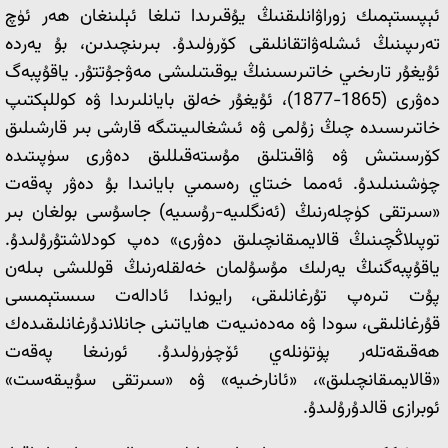
ئېپىستېمىك زوراۋانلىقنىڭ يۇقىرىدا تىلغا ئېلىنغان ھەر ئۈچ
تەرىپىنىڭ ئىشلەۋاتقانلىقى كۆرۈلىدۇ. بىرىنچىدىن، بۇ يەردە
ئۇيغۇر تارىخىي خاتىرىسىنىڭ يوقىتىلىشى مەۋجۇتتۇر. ياقۇپبەگ
دەۋرى (1865-1877)، ئۇيغۇر خەلق بايانلىرىدا ۋە كوللېكتىپ
خاتىرىسىدە چىڭ زۇلمى ۋە ئىشغالىيىتىگە قارشى بىر قارشىلىق
كۆرسىتىش ۋە ۋاقىتلىق مۇستەقىللىق دەۋرى سۈپىتىدە
چۈشىنىلىدۇ. ئەمما خىتاي رەسمىي بايانىدا بۇ دەۋر پەقەت
«سىرتقى كۈچلەرنىڭ (ئەنگلىيە-رۇسىيە) جاسۇسى بولغان بىر
توپىلاڭچىنىڭ قالايمىقانچىلىق دەۋرى» دەپ كودلاشتۇرۇلىدۇ.
ياقۇپبەگنىڭ يەرلىك مۇسۇلمان خەلقلەرنىڭ قوللىشى بىلەن
پۇت تىرەپ تۇرغانلىقى، رايوندا ئادالەت سىستېمىسى
قۇرغانلىقى، سودا ۋە مەدەنىيەت ھاياتىنى جانلاندۇرغانلىقىدەك
ھەقىقەتلەر پۈتۈنلەي ئۆچۈرۈلىدۇ. ئورنىغا پەقەت
«قالايمىقانچىلىق»، «ئانارخىيە» ۋە «سىرتقى سۇيىقەست»
ئوبرازى قالدۇرۇلىدۇ.