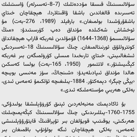
سۇلالىسىنىڭ قىسقا مۇددەتلىك (7-8-ئەسىرلەر) ۋاسىتىلىك
تەسىرىدە قالغاندىن باشقا ۋاقىتلاردا، ھېچقاچان خىتاي
باشقۇرۇشىدا بولمىغان.» بارفېلد (1989، 276-بەت) مۇ
ئوخشاش شەكىلدە مۇنداق دەپ كۆرسىتىدۇ: «مىڭ
سۇلالىسىمۇ (1368-1644) قۇمۇلدىن غەربكە قاراپ ھېچقانداق
كونتروللۇق ئورنىتالمىغان. چىڭ سۇلالىسىنىڭ 18-ئەسىردىكى
ئىشغالىيىتى، خىتاي تارىخىدا مىسلى كۆرۈلمىگەن بىر غەربكە
كېڭىيىشتۇر.» لاتتىمور (1950، 165-بەت) بولسا كەسكىن
ھالدا مۇنداق ئىپادىلەيدۇ: «شىنجاڭ، سۆز مەنىسى بويىچە
‹يېڭى چېگرا› دېمەكتۇر. 1884-يىلىغىچە ئۆلكىمۇ ئەمەس ئىدى،
بەلكى ھەربىي مۇستەملىكە ئىدى.»
بۇ ئاكادېمىك مەنبەلەردىن ئېنىق كۆرۈۋېلىشقا بولىدۇكى،
1755-1760-يىللىرىدىكى چىڭ سۇلالىسىنىڭ كېڭەيمىچىلىك
ھەرىكىتى، يوقىتىپ قويۇلغان بىر تۇپراقنىڭ قايتۇرۇۋېلىنىشى
ئەمەس، بەلكى ھېچقاچان ئىگە بولۇنۇپ باقمىغان بىر