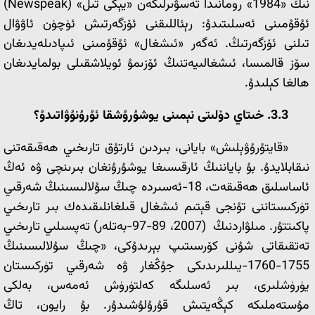
نىڭ «1984» رومانىدا تەسۋىرلىگەن «يېڭى تىل» (Newspeak)
ئۇقۇمىنى ئەسلىتىدۇ: رېئاللىقنى ئۆزگەرتىش ئۈچۈن ئاۋۋال
تىلنى ئۆزگەرتىڭ. ئەگەر «ئىشغال» ئۇقۇمىنى ئىپادىلەيدىغان
سۆز قالمىسا، ئىشغالىيەتنىڭ ئۆزىمۇ ئويلاشقىلى بولمايدىغان
ھالغا كېلىدۇ.
3.3. خىتاي دۆلىتى نېمىنى يوشۇرۇشقا ئۇرۇنۇۋاتىدۇ؟
«قايتۇرۇۋېلىش» بايانى، بىردىن ئارتۇق تارىخىي ھەقىقەتنى
نىقابلايدۇ. بۇ باياننىڭ ئارقىسىغا يوشۇرۇنغان بىرىنچى ۋە ئەڭ
ئاساسلىق ھەقىقەت، 18-ئەسىردە چىڭ سۇلالىسىنىڭ شەرقىي
تۈركىستاننى تۇنجى قېتىم ئىشغال قىلغانلىقىدەك بىر تارىخىي
پاكىتتۇر. مىلۋاردنىڭ (2007، 89-97-بەتلەر) تەپسىلىي تارىخىي
تەتقىقاتى شۇنى كۆرسىتىپ بېرىدۇكى، «چىڭ سۇلالىسىنىڭ
1755-1760-يىللىرىدىكى جۇڭغار ۋە شەرقىي تۈركىستان
يۈرۈشلىرى، بىر ئەسلىگە كەلتۈرۈش ئەمەس، بەلكى
مۇستەملىكە كېڭەيتىش قۇرۇلۇشىدۇر. بۇ رايون، تاڭ