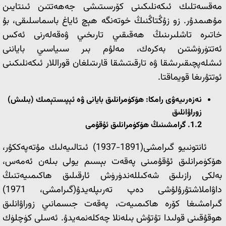
مەقسەتلىك ئىكەنلىكىنى كۆرسىتىشى جەھەتتىن ئىنتايىن
مۇھىمدۇر. زو زۇڭتاڭنىڭ خوتەنگە ھېچ ئاياغ باسماسلىقى، بۇ
خاتىرە تاشلىرىنىڭ ھەقىقىي تارىخىي ۋەقەلەرنى ئەكس
ئەتتۈرۈشتىن بەكرەك، مەلۇم بىر سىياسىي باياننى
ئىشلەپچىقىرىشقا ۋە تارقىتىشقا قارىتىلغان قوراللار ئىكەنلىكىنى
ئوتتۇرىغا قويماقتا.
نەزەرىيەۋى رامكا: ھۆكۈمرانلىق بايانى ۋە ئېپىستېمىك (بىلىش)
زوراۋانلىق
1.2.
گرامشىنىڭ ھۆكۈمرانلىق ئۇقۇمى
ئانتونىيو گىرامشى(1891-1937) ئىتالىيەلىك مۇتەپەككۇر،
ھۆكۈمرانلىق ئۇقۇمىنى پەقەت بېسىم يولى بىلەن ئەمەس،
بەلكى رازىلىق شەكىللەندۈرۈش ئارقىلىق ھاكىمىيەتنىڭ
داۋاملاشتۇرۇلۇشى دەپ تەرىپلەيدۇ(گىرامشى، 1971)
گىرامشىغا كۆرە ھاكىمىيەت، پەقەت جىسمانىي زوراۋانلىق
ھوقۇقىنى قولىدا تۇتۇش بىلەنلا چەكلەنمەيدۇ. ئەسلى كۈچلۈك