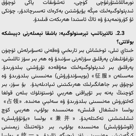
نورماللاشتۇرغۇچى كۈچى، تەشۋىقات ياكى ئوچۇق
ئىدېئولوگىيەلىك مېڭە يۇيۇشتىن بەكرەك تەسىرچاندۇر، چۈنكى
ئۇ كۆرۈنمەيدۇ ۋە ئاڭ ئاستىدا ھەرىكەت قىلىدۇ.
2.3.
ئ‍التېرناتىپ تېرمىنولوگىيە: باشقا نېمىلەرنى دېيىشكە
بولاتتى؟
خىتاي تىلى، ئوخشاش بىر تارىخىي ۋەقەنى تەسۋىرلەش ئۈچۈن
نۇرغۇنلىغان پەرقلىق سۆزلەرنى سۇنىدۇ ۋە ھەر بىر سۆز تاللىشى،
پەرقلىق بىر ئىدېئولوگىيەلىك مەۋقەدە تۇرۇشنى بىلدۈرىدۇ.
مەسىلەن «征服» (بويسۇندۇرۇش) مەنىسىنى بىلدۈرىدۇ ۋە
ئوچۇق بىر جاھانگىرلىك ھەرىكىتىنى ئىپادىلەيدۇ. بۇ سۆز، بىر
كۈچنىڭ يەنە بىر تۇپراقنى ھەربىي ئۈستۈنلۈك بىلەن قولغا
كەلتۈرۈش مەنىسىنى بىلدۈرىدۇ ۋە سەلبىي مەنىدە. «占领»
بولسا «ئىشغال قىلىش» مەنىسىدە بولۇپ، ھەربىي كۈچ
ئىشلىتىشنى تەكىتلەيدۇ. «兼并» بولسا «يۇتۇۋېلىش»
(قوشۇۋېلىش) مەنىسىدە بولۇپ، بىر دۆلەتنىڭ زېمىنىنى
كېڭەيتىش مەنىسىنى ئۆز ئىچىگە ئالىدۇ. «统一» بولسا