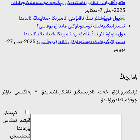
«تەرەققىيات» نىقابى ئاستىدىكى يېڭىچە مۇستەملىكىچىلىك:
2025-يىلى 7-دېكابىر
يول قويۇشلار نىڭ ئاقىۋىتى: ئامېرىكا خىتاينىڭ ئالدىدا
ئىستراتېگىيەلىك ئۈستۈنلۈكنى قانداق يوقاتتى؟
2025-يىلى 27-
نويابىر
باھا يېزىڭ
ئېلېكتىرونلۇق خەت ئادرېسىڭىز ئاشكارىلانمايدۇ.
*
بەلگىسى بارلار
چوقۇم تولدۇرۇلىدۇ
كېيىنكى
قېتىم ئىنكاس
يازغاندا
ئ‍ىشلىتىش