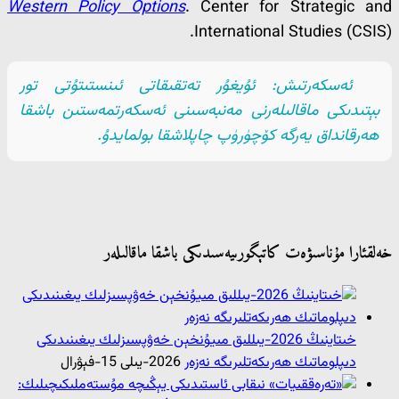
Western Policy Options
. Center for Strategic and
International Studies (CSIS).
ئەسكەرتىش: ئۇيغۇر تەتقىقاتى ئىنستىتۇتى تور
بېتىدىكى ماقالىلەرنى مەنبەسىنى ئەسكەرتمەستىن باشقا
ھەرقانداق يەرگە كۆچۈرۈپ چاپلاشقا بولمايدۇ.
خەلقئارا مۇناسىۋەت كاتېگورىيەسىدىكى باشقا ماقالىلەر
خىتاينىڭ 2026-يىللىق مىيۇنخېن خەۋپسىزلىك يىغىنىدىكى
دىپلوماتىك ھەرىكەتلىرىگە نەزەر
2026-يىلى 15-فېۋرال