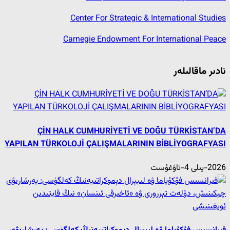
Center For Strategic & International Studies
Carnegie Endowment For International Peace
نادىر ماقالىلەر
ÇİN HALK CUMHURİYETİ VE DOĞU TÜRKİSTAN’DA
YAPILAN TÜRKOLOJİ ÇALIŞMALARININ BİBLİYOGRAFYASI
2026-يىلى 4-ئاۋغۇست