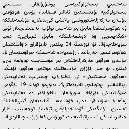
شەخسىي پىسخولوگىيەسى يوشۇرۇنغان. سىياسىي
پىسخولوگىيە نۇقتىسىدىن ئانالىز قىلغاندا، پۇتىن ھوقۇقنى
مۇتلەق مەركەزلەشتۈرۈشنى ياخشى كۆرىدىغان، دۈشمەنلىككە
ۋە ھۆكۈمرانلىققا مايىل بىر شەخس بولۇپ، تەتقىقاتچىلار ئۇنى
«كېڭەيمىچى ۋە دۈشمەنلىككە مايىل ئىجراچى» دەپ
سۈپەتلەيدۇ3. ئۇ ئۆزىنىڭ 24 يىلدىن ئارتۇقراق داۋاملاشقان
ھۆكۈمرانلىقى جەريانىدا، رۇسىيەدە شەخسكە چوقۇنىدىغان ۋە
مۇتلەق ھوقۇق مەركەزلەشكەن بىر مۇستەبىت تۈزۈلمە بەرپا
قىلدى. بۇ خىل ئۇزۇن مۇددەتلىك مۇتلەق ھوقۇق ئۇنىڭدا
«ھوقۇق مەستلىكى» نى كەلتۈرۈپ چىقىرىپ، ئەتراپىدىكى
رېئاللىقتىن پۈتۈنلەي ئايرىۋەتتى4. بولۇپمۇ كوۋىد-19 يۇقۇمى
مەزگىلىدىكى ئۇزۇنغا سوزۇلغان يالغۇزلۇق ۋە ئەتراپىدىكى
پەقەتلا «شۇنداق» دەپ خۇشامەت قىلىدىغان گېنېراللارنىڭ
تەسىرى، ئۇنىڭدىكى گۇمانخورلۇقنى تېخىمۇ كۈچەيتىپ، قارار
چىقىرىشتىكى ئىستراتېگىيەلىك كورلۇقنى كەلتۈرۈپ چىقاردى4.