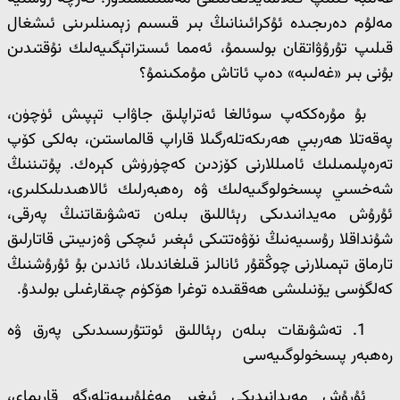
مەلۇم دەرىجىدە ئۇكرائىنانىڭ بىر قىسىم زېمىنلىرىنى ئىشغال
قىلىپ تۇرۇۋاتقان بولسىمۇ، ئەمما ئىستراتېگىيەلىك نۇقتىدىن
بۇنى بىر «غەلىبە» دەپ ئاتاش مۇمكىنمۇ؟
بۇ مۇرەككەپ سوئالغا ئەتراپلىق جاۋاب تېپىش ئۈچۈن،
پەقەتلا ھەربىي ھەرىكەتلەرگىلا قاراپ قالماستىن، بەلكى كۆپ
تەرەپلىمىلىك ئامىللارنى كۆزدىن كەچۈرۈش كېرەك. پۇتىننىڭ
شەخسىي پىسخولوگىيەلىك ۋە رەھبەرلىك ئالاھىدىلىكلىرى،
ئۇرۇش مەيدانىدىكى رېئاللىق بىلەن تەشۋىقاتنىڭ پەرقى،
شۇنداقلا رۇسىيەنىڭ نۆۋەتتىكى ئېغىر ئىچكى ۋەزىيىتى قاتارلىق
تارماق تېمىلارنى چوڭقۇر ئانالىز قىلغاندىلا، ئاندىن بۇ ئۇرۇشنىڭ
كەلگۈسى يۆنىلىشى ھەققىدە توغرا ھۆكۈم چىقارغىلى بولىدۇ.
1. تەشۋىقات بىلەن رېئاللىق ئوتتۇرىسىدىكى پەرق ۋە
رەھبەر پىسخولوگىيەسى
ئۇرۇش مەيدانىدىكى ئېغىر مەغلۇبىيەتلەرگە قارىماي،