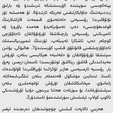
يېتەكچىسى سۈپىتىدە كۆرسىتىشكە تىرىشىدۇ ۋە بارلىق
زىددىيەتنىڭ جاۋابكارلىقىنى غەربكە ئارتىدۇ6. ئۇ ھەمىشە ئۆز
نۇتۇقلىرىدا رۇسىيەنى «ئەنئەنىۋى قىممەت قاراشلارنىڭ
قوغدىغۇچىسى» دەپ تەسۋىرلەيدۇ ھەمدە ياۋروپا ۋە
ئامېرىكىنى رۇسىيەنى پارچىلاشقا ئۇرۇنۇۋاتقان تاجاۋۇزچى
كۈچلەر دەپ ئاشكارا ئەيىبلەپ، ئۆزىنىڭ ئىمپېرىيالىستىك
تاجاۋۇزچىلىقىنى قانۇنلۇق قىلىپ كۆرسىتىدۇ7. ھالبۇكى، پۇتىن
سېتىشقا ئۇرۇنۇۋاتقان بۇ «غەلىبە» ھېكايىسى بىلەن، ئۇرۇش
مەيدانىدىكى قانلىق رېئاللىق ئوتتۇرىسىدا ئاسمان-زېمىن پەرق
بار. رۇسىيە ئارمىيەسى ھازىر ئۇكرائىنا تۇپراقلىرىدا قۇلۇلىدەك
ئاستا، ئىنتايىن مۈشكۈل قەدەملەر بىلەن ئىلگىرىلىمەكتە.
زامانىۋى مېخانىكلاشقان ئۇرۇش ئۆلچەملىرى بىلەن
سېلىشتۇرغاندا، بۇ سۈرئەت ھەتتا بىرىنچى دۇنيا ئۇرۇشىدىكى
ئاكوپ كولاپ ئېلىشىش سۈرئىتىدىنمۇ ئاستىدۇر2.
ھەربىي تالاپەت كىشىنى چۆچۈتىدىغان دەرىجىدە ئېغىر