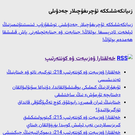
زىيانكەشلىككە ئۇچرىغۇچىلار جەدۋىلى
زىيانكەشلىككە ئۇچرىغۇچىلار جەدۋىلىنى توشقۇزۇپ ئىنستىتۇتىمىزنىڭ
ئېلخەت ئادرېسىغا يوللاڭ! جىنايەت ۋە جىنايەتچىلەرنى پاش قىلىشقا
ھەمدەم بولۇڭ!
خەلقئارا ۋەزىيەت ۋە كۈنتەرتىپ
خەلقئارا ۋەزىيەت ۋە كۈنتەرتىپ 218: تۈركىيە، ناتو ۋە خىتاينىڭ
ئەندىشىسى
ئۇيغۇرلارنىڭ كىملىكى يوقىتىلىۋاتقاندا، دۇنياغا سۇنۇلىۋاتقان
«خىتايچە تۇرمۇش» نىڭ ساختىلىقى
خىتاينىڭ ئىران قىمىرى: رايونلۇق كۈچ تەڭپۇڭلۇقى قانداق
ئۆزگىرىۋاتىدۇ؟
خەلقئارا ۋەزىيەت ۋە كۈنتەرتىپ 215: گېئوپولىتىكىلىق
كىرىزىسلاردىن نەپ ئېلىش كويىدا يۈرۈۋاتقان خىتاي
خەلقئارا ۋەزىيەت ۋە كۈنتەرتىپ 214: دېموكراتىيەنىڭ چېكىنىشى