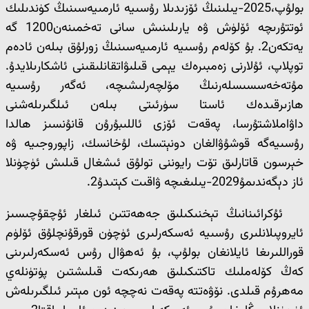
بولۇپ،2025-يىلىنىڭ ئۆزىدىلا رۇسىيە ئارمىيەسىنىڭ كۈندىلىك
ئوتتۇرىچە ئۆلۈش ۋە يارىلىنىش سانى تەخمىنەن1200 گە
يەتكەن2. بۇ كۆلەم رۇسىيە ئارمىيەسىنىڭ زورلۇق بىلەن ئادەم
توپلاپ، ئۇلارنى زەمبىرەك يېمى قىلىۋاتقانلىقىنى ئاشكارىلايدۇ.
مۇتەخەسسىسلەرنىڭ مۆلچەرلىشىچە، ئەگەر رۇسىيە
ھازىرقىدەك ئاستا سۈرئىتى بىلەن ئىلگىرىلەشنى
داۋاملاشتۇرسا، پەقەت ئۆزى ئاللىبۇرۇن قانۇنسىز ھالدا
رۇسىيەگە قوشۇۋالغان دونېتسك، لۇخانسك، زاپوروجىيە ۋە
خېرسون قاتارلىق تۆت رايوننى تولۇق ئىشغال قىلىش ئۈچۈنلا
ئاز دېگەندىمۇ2029-يىلىغىچە ۋاقىت كېتىدۇ2.
ئۇكرائىنانىڭ تېخنىكىلىق جەھەتتىن ئىلغار ئۇچقۇچىسىز
ئايروپىلانلىرى رۇسىيە ئەسكەرلىرى ئۈچۈن قورقۇنچلۇق ئۆلۈم
قوراللىرىغا ئايلانغان بولۇپ، بۇ ئەھۋال رۇس ئەسكەرلىرىنى
كەڭ كۆلەملىك تاكتىكىلىق ھەرىكەت قىلىشتىن پۈتۈنلەي
مەھرۇم قىلدى. نۆۋەتتە پەقەت نەچچە ئون مېتىر ئىلگىرىلەش