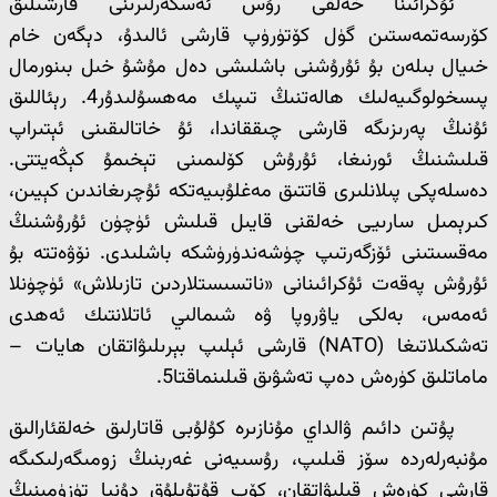
ئۇكرائىنا خەلقى رۇس ئەسكەرلىرىنى قارشىلىق
كۆرسەتمەستىن گۈل كۆتۈرۈپ قارشى ئالىدۇ، دېگەن خام
خىيال بىلەن بۇ ئۇرۇشنى باشلىشى دەل مۇشۇ خىل بىنورمال
پىسخولوگىيەلىك ھالەتنىڭ تىپىك مەھسۇلىدۇر4. رېئاللىق
ئۇنىڭ پەرىزىگە قارشى چىققاندا، ئۇ خاتالىقىنى ئېتىراپ
قىلىشنىڭ ئورنىغا، ئۇرۇش كۆلىمىنى تېخىمۇ كېڭەيتتى.
دەسلەپكى پىلانلىرى قاتتىق مەغلۇبىيەتكە ئۇچرىغاندىن كېيىن،
كىرېمىل سارىيى خەلقنى قايىل قىلىش ئۈچۈن ئۇرۇشنىڭ
مەقسىتىنى ئۆزگەرتىپ چۈشەندۈرۈشكە باشلىدى. نۆۋەتتە بۇ
ئۇرۇش پەقەت ئۇكرائىنانى «ناتسىستلاردىن تازىلاش» ئۈچۈنلا
ئەمەس، بەلكى ياۋروپا ۋە شىمالىي ئاتلانتىك ئەھدى
تەشكىلاتىغا (NATO) قارشى ئېلىپ بېرىلىۋاتقان ھايات –
ماماتلىق كۈرەش دەپ تەشۋىق قىلىنماقتا5.
پۇتىن دائىم ۋالداي مۇنازىرە كۇلۇبى قاتارلىق خەلقئارالىق
مۇنبەرلەردە سۆز قىلىپ، رۇسىيەنى غەربنىڭ زومىگەرلىكىگە
قارشى كۈرەش قىلىۋاتقان، كۆپ قۇتۇپلۇق دۇنيا تۈزۈمىنىڭ