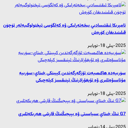
ئامېرىكا ئىقتىسادىي بىخەتەرلىكى ۋە كەلگۈسى تېخنولوگىيەلەر ئۈچۈن
قىلىنىدىغان كۈرەش
2025-يىلى 18-نويابىر
سۈرىيەدە ھاكىمىيەت ئۆزگەرگەندىن كېيىنكى خىتاي-سۈرىيە
مۇناسىۋەتلىرى ۋە ئۇيغۇرلارنىڭ ئېنىقسىز كېلەچىكى
2025-يىلى 18-نويابىر
G7 نىڭ خىتاي سىياسىتى ۋە بېيجىڭنىڭ قارشى ھەرىكەتلىرى
2025-يىلى 14-نويابىر