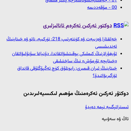
01 - جەمئىيەتشۇناسلارچە پىكىر قىلماق
00 - مۇقەددىمە
دوكتور ئەركىن ئەكرەم ئانالىزلىرى
خەلقئارا ۋەزىيەت ۋە كۈنتەرتىپ 218: تۈركىيە، ناتو ۋە خىتاينىڭ
ئەندىشىسى
ئۇيغۇرلارنىڭ كىملىكى يوقىتىلىۋاتقاندا، دۇنياغا سۇنۇلىۋاتقان
«خىتايچە تۇرمۇش» نىڭ ساختىلىقى
خىتاينىڭ ئىران قىمىرى: رايونلۇق كۈچ تەڭپۇڭلۇقى قانداق
ئۆزگىرىۋاتىدۇ؟
دوكتۇر ئەركىن ئەكرەمنىڭ مۇھىم لىكىسيەلىرىدىن
ئىستراتېگىيە نېمە دەيدۇ
ئاڭ ۋە سەۋىيە