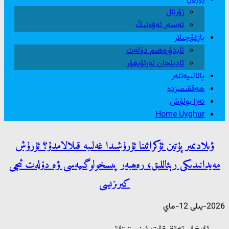
ژۇرنال
ئەسەر ئەۋەتىڭ
يازغۇچىلار
ئابدۇرەھىم دۆلەت
ئادىلجان ئەرئۇيغۇر
پائالىيەتلەر
ھەققىمىزدە
ئەزا بولۇش
Home Uyghur
ۋىلادىمىر پۇتىن ئۇكرائىنا ئۇرۇشىدا غەلىبە قىلالامدۇ؟ ئۇرۇش
مەيدانىدىكى رېئاللىق، رەھبەر پىسخولوگىيەسى ۋە دۆلەت ئىچى
كىرىزىسى
2026-يىلى 12-ماي