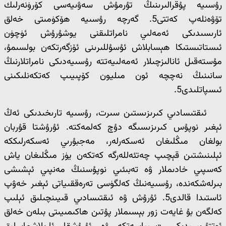
رۇسىيە پۇقرالىرىنىڭ تۇرمۇش سەۋىيەسى كۆرۈنەرلىك
تۆۋەنلەپ كەتتى5. گەرچە رۇسىيە ھۆكۈمىتى خەلق
ئارىسىدىكى ئەمەلىي نامراتلىقنى يوشۇرۇش ئۈچۈن
ئىستاتىستىكا ھېسابلاش ئۇسۇللىرىنى ئۆزگەرتكەن بولسىمۇ،
مۇستەقىل ئانالىزچىلار ئەمەلىيەتتە رۇسىيەدىكى نامراتلارنىڭ
سانىنىڭ نەچچە ئون مىليون كۆپىيىپ كەتكەنلىكىنى
ئىسپاتلىدى5.
ئىقتىسادىي كىرىزىستىن سىرت، رۇسىيە تارىخىدىكى ئەڭ
ئېغىر نوپۇس كىرىزىسىگە دۇچ كەلمەكتە. ئۇرۇشتا قۇربان
بولغان مىڭلىغان ئەسكەرلەر، مەجبۇرىي ئەسكەرلىككە
ئېلىنىشتىن قېچىپ چەتئەللەرگە كەتكەن يۈز مىڭلىغان ياش
كەسپىي خادىملار ۋە تەبىئىي نوپۇسنىڭ مەنپىي ئېشىشى
بىرلەشكەندە، رۇسىيەنىڭ كەلگۈسى تەرەققىياتى ئېغىر خەۋپ
ئاستىدا قالدى5. ئۇرۇش ۋە ئىقتىسادىي قىيىنچىلىق ئېلىپ
كەلگەن بۇ غايەت زور بېسىملار پۇتىن ھاكىمىيىتى بىلەن خەلق