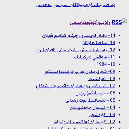
ۋە خىتاينىڭ كۈچىيىۋاتقان سىياسىي تەھدىتى
رادىيو كۇتۇپخانىسى
14- بالىلار تەپسىرى: جېنىم كىتابىم قۇرئان
13- ﺳﺎﺧﺘﺎ ﮪﺎﻳﺎﺗﻼﺭ
12- ﻳﻪﺭﺷﺎﺭﯨﻠﯩﺸﯩﺶ - ﺋﯩﺠﺘﯩﻤﺎﺋﯩﻲ ﺋﺎﻗﯩﯟﻩﺗﻠﯩﺮﻯ
11- ﮪﻪﻗﻘﯩﻲ ﺋﻪﺭﻛﯩﻨﻠﯩﻚ
10- 1984
09- شەرق بىلەن غەرب ئارلىقىدا ئىسلام
08 - ﺋﻪﺭﻛﯩﻨﻠﯩﻚ
07 - ئىسلامىي دۆلەت ۋە ھاكىمىيەت شەكلى
06 - چېچىلاڭغۇ زېھىن
05 - ئىنساننىڭ تۆت زىندانى
04 - كېسەل جەمئىيەتلەر
03 - كۆرەشچى
02 - كورونا ۋە كەلگۈسىنىڭ دۇنياسى