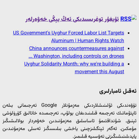
ئۇيغۇر توغرىسىدىكى ئەڭ يېڭى خەۋەرلەر
US Government's Uyghur Forced Labor List Targets
Aluminum | Human Rights Watch
China announces countermeasures against
Washington, including controls on drones ...
Uyghur Solidarity Month: why we're building a
movement this August
ئەقىل ئامبارلىرى
تۆۋەندىكى ئۇلىنىشلاردىكى مەزمۇنلار Google تەرجىمانى بىلەن
ئاپتۇماتىك تەرجىمە قىلىنىدىغان بولۇپ، تەرجىمىدە خاتالىق كۆرۈلۈشى
ئېنىق. شۇنداقتىمۇ ئاساسلىق مەزمۇنىدىن خەۋەردار بولالىشىڭىز
مۇمكىن. ئەگەر ئېنگىلىزچىنى ياخشى بىلىسىڭىز ئەسلى مەزمۇنىدىن
پايدىلىنىشىڭىزنى تەۋسىيە قىلىمىز.