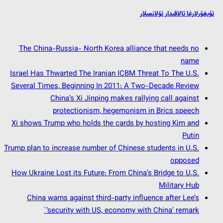
ئۇيغۇرلارغا ئالاقىدار ئۇلانمىلار
The China-Russia- North Korea alliance that needs no
name
Israel Has Thwarted The Iranian ICBM Threat To The U.S.
Several Times, Beginning In 2011: A Two-Decade Review
China’s Xi Jinping makes rallying call against
protectionism, hegemonism in Brics speech
Xi shows Trump who holds the cards by hosting Kim and
Putin
Trump plan to increase number of Chinese students in U.S.
opposed
How Ukraine Lost its Future: From China’s Bridge to U.S.
Military Hub
China warns against third-party influence after Lee’s
‘security with US, economy with China’ remark`