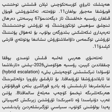
ھەپتىلىك ئابرۇي كۆرسەتكۈچىنى ئېلان قىلىشنى توختىتىپ
قويۇشقا مەجبۇر بولغان11. نۆۋەتتە، تەكشۈرۈشنى قوبۇل
قىلغان رۇسىيە خەلقىنىڭ ئاز دېگەندىمۇ67 پىرسەنتى دەرھال
تىنچلىق سۆھبىتى ئۆتكۈزۈشنىڭ ۋە ئۇرۇشنى توختىتىشنىڭ
تەرەپدارى ئىكەنلىكىنى بىلدۈرگەن بولۇپ، بۇ ئەھۋال پۇتىننىڭ
ئۇرۇشنى تۈگىمەس داۋاملاشتۇرۇش نىشانىغا پۈتۈنلەي قارشى
كېلىدۇ11.
ئەنئەنىۋى ھەربىي غەلىبە قىلىش ئۈمىدى يوققا
چىققاندىن كېيىن، رۇسىيە ھۆكۈمىتى2026-يىلىنى «ئارىلاشما
ئۇسۇلدا تىركىشىشنى كۈچەيتىش يىلى» (hybrid escalation)
غا ئايلاندۇرۇشقا ئۇرۇنماقتا. بۇ ئارقىلىق ياۋروپا دۆلەتلىرىنىڭ
سايلاملىرىغا ئارىلىشىش ۋە يادرو قوراللىرى بىلەن قورقۇتۇش
ھەرىكەتلىرىگە تېخىمۇ كۈچەپ مەبلەغ سالماقتا8. پۇتىن
غەرب دۇنياسىدا ۋە ئامېرىكىدا ئۇرۇشتىن زېرىكىش كەيپىياتى
پەيدا بولۇشىنى كۈتۈپ، سىياسىي ئۆزگىرىشلەردىن پايدىلىنىپ