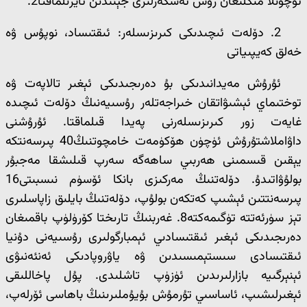
ئۈچۈنلا مىڭلىغان رۇس ئەسكەرلىرى جېنىدىن ئايرىلماقتا2.
2. دۆلەت ئىچىدىكى كىرىزىسلەر: ئىقتىساد، نوپۇس ۋە
خەلق كەيپىياتى
ئۇرۇش مەيدانىدىكى بۇ دەرىجىدىكى ئېغىر تالاپەت ۋە
توختىماي ئېشىۋاتقان خىراجەتلەر رۇسىيەنىڭ دۆلەت ئىچىدە
غايەت زور كىرىزىسلەرنى پەيدا قىلماقتا. ئۇرۇشنى
داۋاملاشتۇرۇش ئۈچۈن ھۆكۈمەت خامچوتنىڭ40 پىرسەنتكە
يېقىن قىسمىنى ھەربىي ساھەگە سەرپ قىلىشقا مەجبۇر
بولۇۋاتىدۇ. دۆلەتنىڭ مەركىزى بانكا ئۆسۈم نىسبىتى16
پىرسەنتتىن ئېشىپ كەتكەن بولۇپ، دۆلەتنىڭ بايلىق زاپاسلىرى
تېز سۈرئەتتە تۈگىمەكتە8. غەربنىڭ تارىختا كۆرۈلۈپ باقمىغان
دەرىجىدىكى ئېغىر ئىقتىسادىي ئېمبارگولىرى رۇسىيەنى دۇنيا
ئىقتىسادى سىستېمىسىدىن ۋە ياۋروپادىكى ئەنئەنىۋى
ئېنېرگىيە بازارلىرىدىن ئۈزۈپ تاشلىدى. پۇل پاخاللىقى
ئېغىرلىشىپ، ئاساسىي تۇرمۇش بۇيۇملىرىنىڭ باھاسى ئۆرلەپ،