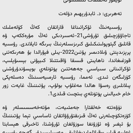
ئۇيغۇر تەتقىقات ئىنستىتۇتى
تەھرىرى: د. ئابدۇرېھىم دۆلەت
رۇسىيەنىڭ ئۇكرائىناغا قاراتقان كەڭ كۆلەملىك
تاجاۋۇزچىلىق ئۇرۇشى21-ئەسىردىكى ئەڭ مۇرەككەپ ۋە
قانلىق گېئوپولىتىكىلىق كىرىزىسلەرنىڭ بىرىگە ئايلاندى. رۇسىيە
پرېزىدېنتى ۋىلادىمىر پۇتىن2022-يىلى فېۋرالدا بۇ ھەرىكەتنى
قوزغىغاندا، ناھايىتى قىسقا ۋاقىتتىلا كىيېۋنى بېسىۋېلىپ،
ئۇكرائىنانى سىياسىي جەھەتتىن پۈتۈنلەي بويسۇندۇرۇشنى
كۆزلىگەن ئىدى. ئەمما، رۇسىيە ئارمىيەسىنىڭ دەسلەپكى
پىلانلىرى رەسۋا ھالدا مەغلۇپ بولۇپ، پۇتىننىڭ غايەت زور
خام خىيالىنى پۈتۈنلەي بىتچىت قىلدى1.
نۆۋەتتە خەلقئارا جەمئىيەت، مۇتەخەسسىسلەر ۋە
كۆزەتكۈچىلەرنى ئەڭ قىزىقتۇرۇۋاتقان ئاساسىي تېما پۇتىننىڭ
بۇ ئېغىر ۋە ئۇزۇنغا سوزۇلغان ئۇرۇشتا، ئاخىرقى ھېسابتا
غەلىبە قىلىپ-قىلالمايدىغانلىقى مەسىلىسىدۇر. گەرچە رۇسىيە