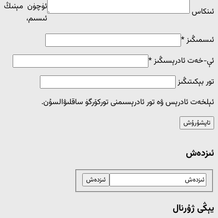
ئۈچۈن مېنىڭ
ئىنكاس
ئ‍ىسىم،
ئىسمىڭىز
*
ئې-خەت ئادرېسىڭىز
*
تور بېكىتىڭىز
ئېلخەت ئادرېس ۋە تور ئادرېسىمنى توركۆرگۈ ساقلىۋالسۇن.
ئىزدەش
يېڭى ژۇرنال