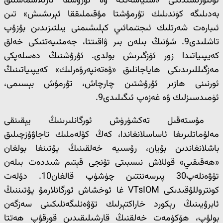
ئوتتۇرىسىدىكى «سىياسەتكە ۋە ئۇرۇشقا ئارىلاشماسلىق
بەدىلىگە كۈندىلىك تۇرمۇشتا مۇقىملىققا ئېرىشىش» تىن
ئىبارەت شەرتلىك ئىجتىمائىي كېلىشىمنى يىلتىزىدىن بۇزۇپ
تاشلىدى9. شۇنىڭ بىلەن بىر ۋاقىتتا، جەمئىيەتتىكى خەلق
كەيپىياتىدا زور ئۆزگىرىش بولدى. ئۇرۇشنىڭ دەسلەپكى
مەزگىللىرىدىكى ھاياجانلىق «ۋەتەنپەرۋەرلىك» كەيپىياتىنىڭ
ئورنىنى ھازىر ئۇرۇشتىن چارچاش، تۇرمۇش بېسىمى،
ئۈمىدسىزلىك ۋە غەزەپ ئىگىلىدى9.
مۇستەقىل تەكشۈرۈش ئورگانلىرىنىڭ يېقىنقى
مەلۇماتلىرىغا ئاساسلانغاندا، كەڭ كۆلەملىك تاجاۋۇزچىلىق
باشلانغاندىن بۇيان، رۇسىيە خەلقىنىڭ پۇتىنغا بولغان
«ھەقىقىي» قوللاش نىسبىتى تۇنجى قېتىم شىددەت بىلەن
تۆۋەنلەپ30 پىرسەنتتىن چۈشۈپ قالغان10. دۆلەت
كونتروللۇقىدىكى VTsIOM غا ئوخشاش ئورگانلارمۇ پۇتىننىڭ
ئابرۇيىنىڭ رېكورد خاراكتېرلىك تۆۋەنلىگەنلىكىنى سەزگەن
بولۇپ، ھۆكۈمەت خەلقنىڭ قارشىلىقىدىن قورقۇپ ھەتتا