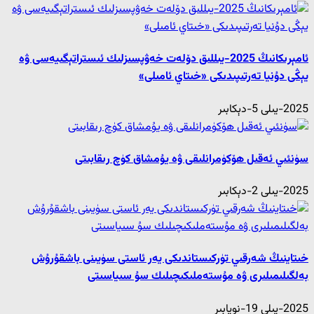
ئامېرىكانىڭ 2025-يىللىق دۆلەت خەۋپسىزلىك ئىستراتېگىيەسى ۋە
يېڭى دۇنيا تەرتىپىدىكى «خىتاي ئامىلى»
2025-يىلى 5-دېكابىر
سۈنئىي ئەقىل ھۆكۈمرانلىقى ۋە يۇمشاق كۈچ رىقابىتى
2025-يىلى 2-دېكابىر
خىتاينىڭ شەرقىي تۈركىستاندىكى يەر ئاستى سۈيىنى باشقۇرۇش
بەلگىلىمىلىرى ۋە مۇستەملىكىچىلىك سۇ سىياسىتى
2025-يىلى 19-نويابىر