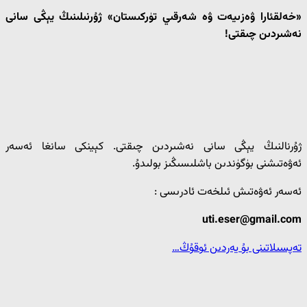
«خەلقئارا ۋەزىيەت ۋە شەرقىي تۈركىستان» ژۇرنىلىنىڭ يېڭى سانى
نەشىردىن چىقتى!
ژۇرنالنىڭ يېڭى سانى نەشىردىن چىقتى. كېينكى سانغا ئەسەر
ئەۋەتىشنى بۈگۈندىن باشلىسىڭىز بولىدۇ.
ئەسەر ئەۋەتىش ئىلخەت ئادرىسى :
uti.eser@gmail.com
تەپسىلاتىنى بۇ يەردىن ئوقۇڭ…