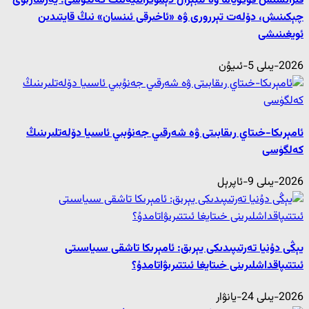
فىرانسىس فۇكۇياما ۋە لىبېرال دېموكراتىيەنىڭ كەلگۈسى: يەرشارىۋى
چېكىنىش، دۆلەت تېررورى ۋە «ئاخىرقى ئىنسان» نىڭ قايتىدىن
ئويغىنىشى
2026-يىلى 5-ئىيۇن
ئامېرىكا-خىتاي رىقابىتى ۋە شەرقىي جەنۇبىي ئاسىيا دۆلەتلىرىنىڭ
كەلگۈسى
2026-يىلى 9-ئاپرېل
يېڭى دۇنيا تەرتىپىدىكى يېرىق: ئامېرىكا تاشقى سىياسىتى
ئىتتىپاقداشلىرىنى خىتايغا ئىتتىرىۋاتامدۇ؟
2026-يىلى 24-يانۋار