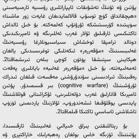
پۇتىن ۋە ئۇنىڭ تەشۋىقات ئاپپاراتلىرى رۇسىيە ئارمىيەسىنى
«ھېچقانداق كۈچ توسۇپ قالالمايدىغان غايەت زور ماشىنا»
سۈپىتىدە كۆرسىتىشكە ئۇرۇنۇپ كەلمەكتە. بۇ خىل ئالداش
تاكتىكىسى ئارقىلىق ئۇلار غەرب ئەللىرىگە ۋە ئامېرىكىدىكى
دونالد ترامپقا ئوخشاش سىياسىيونلارغا رۇسىيەنىڭ
غەلىبىسىنىڭ «مۇقەررەر» ئىكەنلىكى توغرىسىدىكى يالغان
ھېكايىنى سېتىشقا پۈتۈن كۈچى بىلەن تىرىشماقتا2.
ئەمەلىيەتتە، بۇ خىل «مۇقەررەر غەلىبە» بايانلىرى پەقەت
رەقىبنىڭ ئىرادىسىنى سۇندۇرۇشنى مەقسەت قىلغان ئىدراك
ئۇرۇشىنىڭ (cognitive warfare) بىر قىسمىدۇر. پۇتىن
ئامېرىكا قاتارلىق غەرب دۆلەتلىرىنى، ئۇكرائىنانى قوللاشنىڭ
پايدىسى يوقلۇقىغا ئىشەندۈرۈپ، ئۇلارنىڭ ياردىمىنى ئۈزۈپ
تاشلاشنى ئاساسىي تاكتىكا قىلماقتا2.
بۇ رېئاللىقتىن يىراق خىيالىي غەلىبىنىڭ ئارقىسىدا،
پۇتىننىڭ ئۆزىگە خاس بولغان رەھبەرلىك خاراكتېرى ۋە