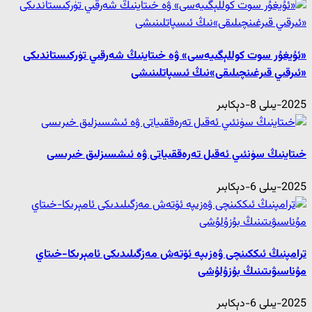
«ئۇيغۇر سوت كوللېگىيەسى» ۋە خىتاينىڭ شەرقىي تۈركىستاندىكى
«ئىرقىي قىرغىنچىلىقى»نىڭ ئىسپاتلىنىشى
2025-يىلى 8-دېكابىر
خىتاينىڭ سۈنئىي ئەقىل تەرەققىياتى ۋە ئىشسىزلىق خىرىسى
2025-يىلى 6-دېكابىر
ترامپنىڭ ئىككىنچى ۋەزىپە ئۆتەش مەزگىلىدىكى ئامېرىكا-خىتاي
مۇناسىۋىتىنىڭ بۇزۇلۇشى
2025-يىلى 6-دېكابىر