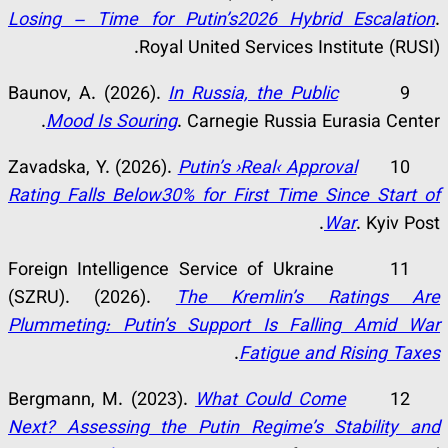
Losing – Time for Putin’s2026 Hybrid Escalation
.
Royal United Services Institute (RUSI).
In Russia, the Public
9 Baunov, A. (2026).
Mood Is Souring
. Carnegie Russia Eurasia Center.
Putin’s ›Real‹ Approval
10 Zavadska, Y. (2026).
Rating Falls Below30% for First Time Since Start of
War
. Kyiv Post.
11 Foreign Intelligence Service of Ukraine
(SZRU). (2026).
The Kremlin’s Ratings Are
Plummeting: Putin’s Support Is Falling Amid War
.
Fatigue and Rising Taxes
What Could Come
12 Bergmann, M. (2023).
Next? Assessing the Putin Regime’s Stability and