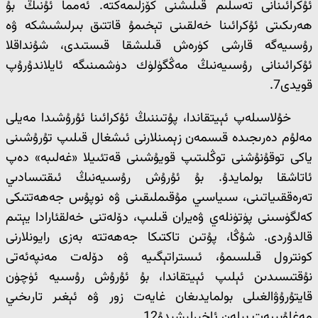
ئۇكرائىنانى تەسلىم قىلىشنى كۆزلىمەكتە. ئەمما ئۇنىڭ بۇ
ھەرىكىتى ئۇكرائىنا خەلقىنى تېخىمۇ قاتتىق بىرلىشىشكە ۋە
رۇسىيەگە قارشى كۈرەش قىلىشقا قىستىدى، شۇنداقلا
ئۇكرائىنانى رۇسىيەنىڭ مەڭگۈلۈك دۈشمىنىگە ئايلاندۇرۇپ
قويدى7.
خۇلاسىلەپ ئېيتقاندا، پۇتىننىڭ ئۇكرائىنا ئۇرۇشىدا مەيلى
مەلۇم دەرىجىدە قىسمەن زېمىنلارنى ئىشغال قىلىپ تۇرۇشىنى
ياكى توقۇنۇشنى توڭلىتىپ قويۇشىنى قەتئىيلا «غەلىبە» دەپ
ئاتاشقا بولمايدۇ. بۇ ئۇرۇش رۇسىيەنىڭ ئىقتىسادىي
تەرەققىياتىنى، سىياسىي مۇقىملىقىنى ۋە نوپۇس جەھەتتىكى
كەلگۈسىنى پۈتۈنلەي ۋەيران قىلىپ، دۆلەتنى خەلقئارادا يېتىم
قالدۇردى. شۇڭا، پۇتىن تاكتىكا جەھەتتە بەزى رايونلارنى
كونترول قىلسىمۇ، ئىستراتېگىيە ۋە دۆلەت مەنپەئەتى
نۇقتىسىدىن ئېلىپ ئېيتقاندا، بۇ ئۇرۇش رۇسىيە ئۈچۈن
قايتۇرۇۋالغىلى بولمايدىغان غايەت زور ۋە ئېغىر تارىخىي
مەغلۇبىيەت بىلەن ئاخىرلىشىدۇ12.