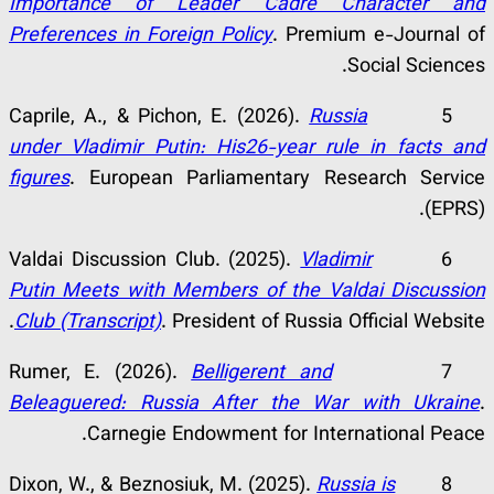
Importance of Leader Cadre Character and
Preferences in Foreign Policy
. Premium e-Journal of
Social Sciences.
Russia
5 Caprile, A., & Pichon, E. (2026).
under Vladimir Putin: His26-year rule in facts and
figures
. European Parliamentary Research Service
(EPRS).
Vladimir
6 Valdai Discussion Club. (2025).
Putin Meets with Members of the Valdai Discussion
Club (Transcript)
. President of Russia Official Website.
Belligerent and
7 Rumer, E. (2026).
Beleaguered: Russia After the War with Ukraine
.
Carnegie Endowment for International Peace.
Russia is
8 Dixon, W., & Beznosiuk, M. (2025).