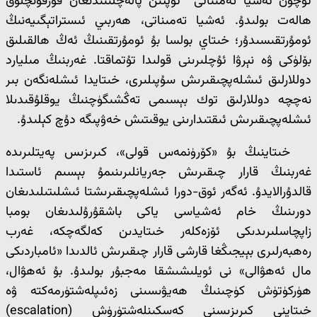
ئۈچۈن ئەشيا تەمىناتى تۈپتىن پالەچلىنىدىغان قورقۇنچلۇق
ھالەت بولىدۇ. ئەشيا تەمىناتى، ھەربىي ئىستراتېگىيەنىڭ
ئومۇرتقىسىدۇر؛ خىتاي بولسا بۇ ئومۇرتقىنىڭ ئەڭ ھالقىلىق
بۆلۈكى ۋە نېرۋا ئۇچلىرىنى قولىدا تۇتماقتا. غەربنىڭ مىليارد
دوللارلىق ئىشلەپچىقىرىش سۇپىلىرى، خىتايدا ئىشلەنگەن بىر
نەچچە دوللارلىق توك بېسىمى تەڭشىگۈچنىڭ يوقلۇقىدىلا
ئىشلەپچىقىرىش ئىقتىدارىنى يوقىتىش خەۋپىگە دۇچ كېلىدۇ.
خىتاينىڭ بۇ «كۆرۈنمەس قولى»، كىرىزىس پەيتلىرىدە
غەربنىڭ قارار چىقىرىش جەريانلىرىنىمۇ بېسىم ئاستىدا
قالدۇرالايدۇ. ئەگەر ئوق-دورا ئىشلەپچىقىرىشتا ئىشلىتىلىدىغان
دورىنىڭ خام ئەشياسى ياكى باشقۇرۇلىدىغان بومبا
زاپچاسلىرىدىكى ئۆزەكلەر خىتايدىن كەلگەچكە، غەرب
رەھبەرلىرى بېيجىڭغا قارشى قارار چىقىرىش ئالدىدا «ئامباردىكى
مال ئەھۋالى» نى ئويلىشىشقا مەجبۇر بولىدۇ. بۇ ئەھۋال،
ھۈركۈتۈش كۈچىنىڭ ھەيۋىسىنى زەئىپلەشتۈرمەكتە ۋە
خىتاينى كىرىزىسنى كەسكىنلەشتۈرۈش (escalation)