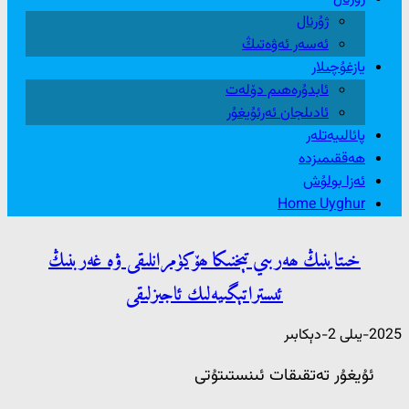
ژۇرنال
ئەسەر ئەۋەتىڭ
يازغۇچىلار
ئابدۇرەھىم دۆلەت
ئادىلجان ئەرئۇيغۇر
پائالىيەتلەر
ھەققىمىزدە
ئەزا بولۇش
Home Uyghur
خىتاينىڭ ھەربىي تېخنىكا ھۆكۈمرانلىقى ۋە غەربنىڭ
ئىستراتېگىيەلىك ئاجىزلىقى
2025-يىلى 2-دېكابىر
ئۇيغۇر تەتقىقات ئىنستىتۇتى