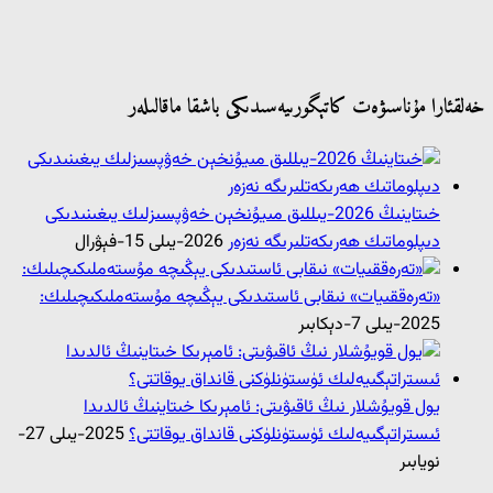
خەلقئارا مۇناسىۋەت كاتېگورىيەسىدىكى باشقا ماقالىلەر
خىتاينىڭ 2026-يىللىق مىيۇنخېن خەۋپسىزلىك يىغىنىدىكى
دىپلوماتىك ھەرىكەتلىرىگە نەزەر
2026-يىلى 15-فېۋرال
«تەرەققىيات» نىقابى ئاستىدىكى يېڭىچە مۇستەملىكىچىلىك:
2025-يىلى 7-دېكابىر
يول قويۇشلار نىڭ ئاقىۋىتى: ئامېرىكا خىتاينىڭ ئالدىدا
ئىستراتېگىيەلىك ئۈستۈنلۈكنى قانداق يوقاتتى؟
2025-يىلى 27-
نويابىر