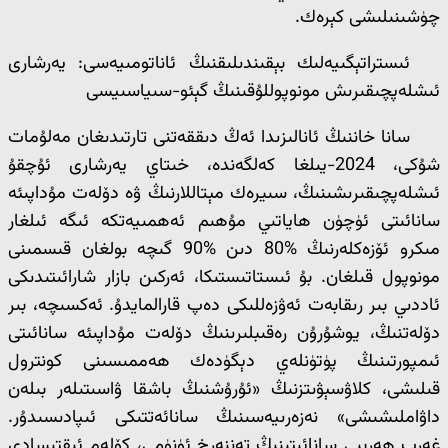
چۈشىنىلىشى كېرەك.
ئىستراتېگىيەلىك بېقىندىلىقنىڭ ئاناتومىيەسى: يەرشارى
ئىشلەپچىقىرىش مونوپوللۇقىنىڭ گېئو-سىياسىيسى
سانا خاننىڭ ئانالىزىدا ئەڭ دىققەتنى تارتىدىغان مەلۇمات
شۇكى، 2024-يىلغا كەلگەندە، خىتاي يەرشارى ئۇچقۇ
ئىشلەپچىقىرىشىنىڭ، سىيرەك مېتاللارنىڭ ۋە دۆلەت مۇداپىئە
سانائىتى ئۈچۈن ھاياتىي مۇھىم ئەھمىيەتكە ئىگە ئىلغار
مىكرو ئۆزەكلەرنىڭ %80 دىن %90 گىچە بولغان قىسمىنى
مونوپول قىلغان. بۇ ئىستاتىستىكا، ئەركىن بازار شارائىتىدىكى
ئاددىي بىر رىقابەت ئەۋزەللىكى دەپ قارالمايدۇ. ئەكسىچە، بىر
دۆلەتنىڭ، يوشۇرۇن رەقىبلىرىنىڭ دۆلەت مۇداپىئە سانائىتى
ئىمپورتىنىڭ پۈتۈنلەي دېگۈدەك ھەممىسىنى كونترول
قىلىشى، كلاۋسېۋىتزنىڭ «ئۇرۇشنىڭ باشقا ۋاسىتىلەر بىلەن
داۋاملىشىشى» نەزەرىيەسىنىڭ سانائەتتىكى ئىپادىسىدۇر.
غەرب ھەربىي سانائىتىنىڭ تەننەرخ ئۈنۈمى، كۆلەم ئىقتىسادى