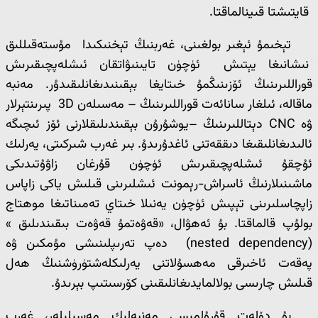
قايتىشتا قىينالماقتا.
تېخىمۇ ئېغىر بولغىنى، غەربنىڭ تېخنىكىدا مۇستەقىللىق
نىشانىغا يېتىش ئۈچۈن تايىنىۋاتقان ئىشلەپچىقىرىش
قوراللىرىنىڭ ئۆزىنىڭمۇ خىتايغا بېقىنىدىغانلىقىدۇر. مەنبە
ماقالە، ئىلغار سانائەت قوراللىرىنىڭ – مەسىلەن 3D پىرىنتېرلار
ۋە CNC دېتاللىرىنىڭ –يوشۇرۇن بېقىندىلىقلارنى ئۆز ئىچىگە
ئالىدىغانلىقىغا دىققەتنى ئاغدۇرىدۇ. بىر غەرب شىركىتى، يەرلىك
ئۇچقۇ ئىشلەپچىقىرىش ئۈچۈن قۇرغان زاۋۇتىدىكى
ماشىنىلارنىڭ ئاسراش-رېمونت ئىشلىرىنى قىلىش ياكى زاپاس
زاپچاسلىرىنى تېپىش ئۈچۈن يەنىلا خىتاي تەمىناتىغا موھتاج
بولۇپ قالماقتا. بۇ ئەھۋال، «قەۋەتمۇ قەۋەت بىقىندىلىق »
(nested dependency) دەپ تەرىپلىنىشى مۇمكىن ۋە
پەقەت ئاخىرقى مەھسۇلاتنى يەرلىكلەشتۈرۈشنىڭ ھەل
قىلىش چارىسى بولالمايدىغانلىقىنى كۆرسىتىپ بېرىدۇ.
بۇ دۆلەت قۇرۇلمىسى مەنبەلىك مەسىلىلەر، غەرب