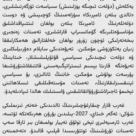
يەكلەش (دۆلەت ئىچىگە يۈزلىنىش) سىياسەت ئۆزگەرتىشلىرى،
«ئالدى بىلەن ئامېرىكا» سۆزلەمىنىڭ كۈچىيىشى ۋە دوست
دۆلەتلەرنىڭ ئامېرىكا بىلەن بولغان ئىتتىپاقداشلىق
مۇناسىۋەتلىرىگە گۇمانسىراپ قاراشلىرى، تەمىنات زەنجىرى
بىخەتەرلىكى ئۈچۈن زۆرۈر بولغان خەلقئارالىق ھەمكارلىققا
زىيان يەتكۈزۈشى مۇمكىن. تەيۋەندىكى سايلام دەۋرىيلىكلىرى
ۋە دۆلەت ئىچىدىكى سىياسىي قۇتۇپلىشىشلار، خىتاينىڭ
تەيۋەنگە قارىتا بېسىم ئىستراتېگىيەسىنى قاتتىقلاشتۇرۇشىغا
پۇرسەت بولۇشى مۇمكىن. خاننىڭ ئانالىزى، بۇ سىياسىي
ئېنىقسىزلىقلارنىڭ، تەمىنات مۇستەقىللىقى ئىسلاھاتىنى
تېخىمۇ ئاجىزلاشتۇرۇۋاتقانلىقىنى ۋاسىتىلىك ھالدا ئىپادىلەيدۇ.
غەرب قارار چىقارغۇچىلىرىنىڭ ئالدىدىكى خەتەر تىزىملىكى
شۇكى: ئەگەر خىتاي، 2027-يىلىدىن بۇرۇن ھەرىكەتكە ئۆتسە،
غەرب ئارمىيەلىرى تېخى تولۇق تەييار بولمىغان بىر ئارقا سەپ
تەمىنات ئۇرۇشىنىڭ ئوتتۇرىسىدا قېلىپ قالىدۇ. «تەخمىنەن