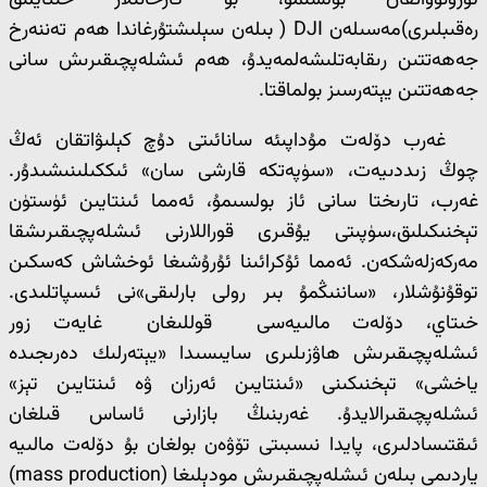
ئۇرۇنۇۋاتقان بولسىمۇ، بۇ كارخانىلار خىتايلىق
رەقىبلىرى)مەسىلەن DJI ( بىلەن سېلىشتۇرغاندا ھەم تەننەرخ
جەھەتتىن رىقابەتلىشەلمەيدۇ، ھەم ئىشلەپچىقىرىش سانى
جەھەتتىن يېتەرسىز بولماقتا.
غەرب دۆلەت مۇداپىئە سانائىتى دۇچ كېلىۋاتقان ئەڭ
چوڭ زىددىيەت، «سۈپەتكە قارشى سان» ئىككىلىنىشىدۇر.
غەرب، تارىختا سانى ئاز بولسىمۇ، ئەمما ئىنتايىن ئۈستۈن
تېخنىكىلىق،سۈپىتى يۇقىرى قوراللارنى ئىشلەپچىقىرىشقا
مەركەزلەشكەن. ئەمما ئۇكرائىنا ئۇرۇشىغا ئوخشاش كەسكىن
توقۇنۇشلار، «ساننىڭمۇ بىر رولى بارلىقى»نى ئىسپاتلىدى.
خىتاي، دۆلەت مالىيەسى قوللىغان غايەت زور
ئىشلەپچىقىرىش ھاۋزىلىرى سايىسىدا «يېتەرلىك دەرىجىدە
ياخشى» تېخنىكىنى «ئىنتايىن ئەرزان ۋە ئىنتايىن تېز»
ئىشلەپچىقىرالايدۇ. غەربنىڭ بازارنى ئاساس قىلغان
ئىقتىسادلىرى، پايدا نىسبىتى تۆۋەن بولغان بۇ دۆلەت مالىيە
ياردىمى بىلەن ئىشلەپچىقىرىش مودېلىغا (mass production)