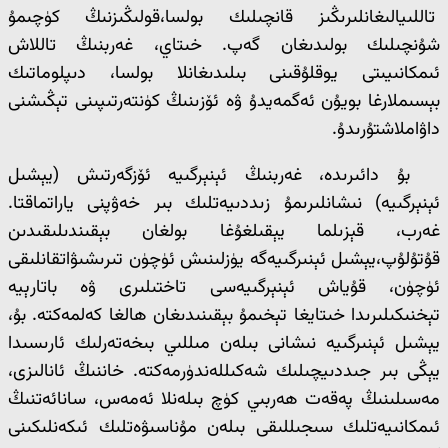
تاللىيالىغانلىرىڭىز قانچىلىك بولسا،قولىڭىزنىڭ كۈچىمۇ
شۇنچىلىك بولىدىغان گەپ. خىتاي، غەربنىڭ تاللاش
ئىمكانىيىتى يوقلۇقىنى بىلىدىغانلا بولسا، دىپلوماتىك
بېسىملارغا بويۇن ئەگمەيدۇ ۋە ئۆزىنىڭ كۈنتەرتىپىنى تېڭىشنى
داۋاملاشتۇرىدۇ.
بۇ دائىرىدە، غەربنىڭ ئېنېرگىيە ئۆزگەرتىش (يېشىل
ئېنېرگىيە) نىشانلىرىمۇ زىددىيەتلىك بىر خەۋپنى ياراتماقتا.
غەرب، قېزىلما يېقىلغۇغا بولغان بېقىندىلىقىدىن
قۇتۇلۇپ،يېشىل ئېنىرگىيەگە يۈزلىنىش ئۈچۈن تىرىشىۋاتقانلىقى
ئۈچۈن، قۇياش ئېنېرگىيەسى تاختىلىرى ۋە باتارېيە
تېخنىكىلىرىدا خىتايغا تېخىمۇ بېقىنىدىغان ھالغا كەلمەكتە. بۇ،
يېشىل ئېنىرگىيە نىشانى بىلەن مىللىي بىخەتەرلىك ئارىسىدا
يېڭى بىر جىددىيچىلىك شەكىللەندۈرمەكتە. خاننىڭ ئانالىزى،
مەسىلىنىڭ پەقەت ھەربىي كۈچ بىلەنلا ئەمەس، سانائەتنىڭ
ئىمكانىيەتلىك سىجىللىقى بىلەن مۇناسىۋەتلىك ئىكەنلىكىنى