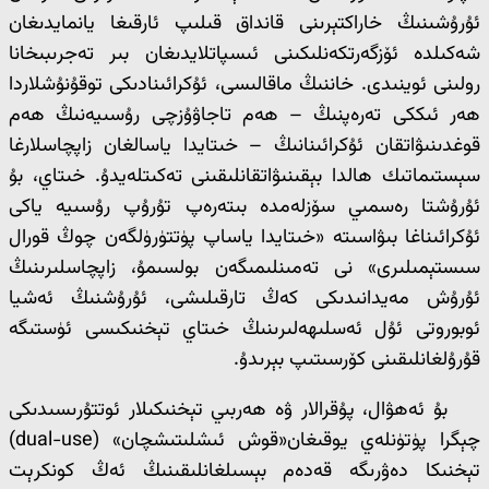
ئۇرۇشىنىڭ خاراكتېرىنى قانداق قىلىپ ئارقىغا يانمايدىغان
شەكىلدە ئۆزگەرتكەنلىكىنى ئىسپاتلايدىغان بىر تەجرىبىخانا
رولىنى ئوينىدى. خاننىڭ ماقالىسى، ئۇكرائىنادىكى توقۇنۇشلاردا
ھەر ئىككى تەرەپنىڭ – ھەم تاجاۋۇزچى رۇسىيەنىڭ ھەم
قوغدىنىۋاتقان ئۇكرائىنانىڭ – خىتايدا ياسالغان زاپچاسلارغا
سېستىماتىك ھالدا بېقىنىۋاتقانلىقىنى تەكىتلەيدۇ. خىتاي، بۇ
ئۇرۇشتا رەسمىي سۆزلەمدە بىتەرەپ تۇرۇپ رۇسىيە ياكى
ئۇكرائىناغا بىۋاسىتە «خىتايدا ياساپ پۈتتۈرۈلگەن چوڭ قورال
سىستېمىلىرى» نى تەمىنلىمىگەن بولسىمۇ، زاپچاسلىرىنىڭ
ئۇرۇش مەيدانىدىكى كەڭ تارقىلىشى، ئۇرۇشنىڭ ئەشيا
ئوبوروتى ئۇل ئەسلىھەلىرىنىڭ خىتاي تېخنىكىسى ئۈستىگە
قۇرۇلغانلىقىنى كۆرسىتىپ بېرىدۇ.
بۇ ئەھۋال، پۇقرالار ۋە ھەربىي تېخنىكىلار ئوتتۇرىسىدىكى
چېگرا پۈتۈنلەي يوقىغان«قوش ئىشلىتىشچان» (dual-use)
تېخنىكا دەۋرىگە قەدەم بېسىلغانلىقىنىڭ ئەڭ كونكرېت