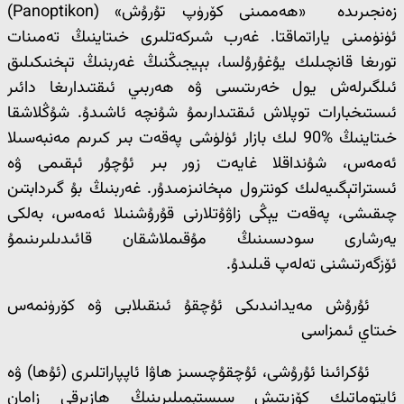
زەنجىرىدە «ھەممىنى كۆرۈپ تۇرۇش» (Panoptikon)
ئۈنۈمىنى ياراتماقتا. غەرب شىركەتلىرى خىتاينىڭ تەمىنات
تورىغا قانچىلىك يۇغۇرۇلسا، بېيجىڭنىڭ غەربنىڭ تېخنىكىلىق
ئىلگىرلەش يول خەرىتىسى ۋە ھەربىي ئىقتىدارىغا دائىر
ئىستىخبارات توپلاش ئىقتىدارىمۇ شۇنچە ئاشىدۇ. شۇڭلاشقا
خىتاينىڭ %90 لىك بازار ئۈلۈشى پەقەت بىر كىرىم مەنبەسىلا
ئەمەس، شۇنداقلا غايەت زور بىر ئۇچۇر ئېقىمى ۋە
ئىستراتېگىيەلىك كونترول مېخانىزمىدۇر. غەربنىڭ بۇ گىردابتىن
چىقىشى، پەقەت يېڭى زاۋۇتلارنى قۇرۇشنىلا ئەمەس، بەلكى
يەرشارى سودىسىنىڭ مۇقىملاشقان قائىدىلىرىنىمۇ
ئۆزگەرتىشنى تەلەپ قىلىدۇ.
ئۇرۇش مەيدانىدىكى ئۇچقۇ ئىنقىلابى ۋە كۆرۈنمەس
خىتاي ئىمزاسى
ئۇكرائىنا ئۇرۇشى، ئۇچقۇچىسىز ھاۋا ئاپپاراتلىرى (ئۇھا) ۋە
ئاپتوماتىك كۆزىتىش سىستېمىلىرىنىڭ ھازىرقى زامان