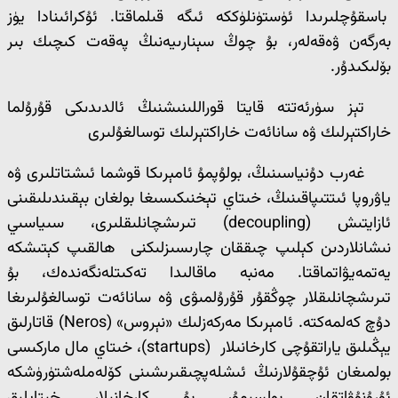
باسقۇچلىرىدا ئۈستۈنلۈككە ئىگە قىلماقتا. ئۇكرائىنادا يۈز
بەرگەن ۋەقەلەر، بۇ چوڭ سېنارىيەنىڭ پەقەت كىچىك بىر
بۆلىكىدۇر.
تېز سۈرئەتتە قايتا قوراللىنىشنىڭ ئالدىدىكى قۇرۇلما
خاراكتېرلىك ۋە سانائەت خاراكتېرلىك توسالغۇلىرى
غەرب دۇنياسىنىڭ، بولۇپمۇ ئامېرىكا قوشما ئىشتاتلىرى ۋە
ياۋروپا ئىتتىپاقىنىڭ، خىتاي تېخنىكىسىغا بولغان بېقىندىلىقىنى
ئازايتىش (decoupling) تىرىشچانلىقلىرى، سىياسىي
نىشانلاردىن كېلىپ چىققان چارىسىزلىكنى ھالقىپ كېتىشكە
يەتمەيۋاتماقتا. مەنبە ماقالىدا تەكىتلەنگەندەك، بۇ
تىرىشچانلىقلار چوڭقۇر قۇرۇلمىۋى ۋە سانائەت توسالغۇلىرىغا
دۇچ كەلمەكتە. ئامېرىكا مەركەزلىك «نېروس» (Neros) قاتارلىق
يېڭىلىق ياراتقۇچى كارخانىلار (startups)، خىتاي مال ماركىسى
بولمىغان ئۇچقۇلارنىڭ ئىشلەپچىقىرىشىنى كۆلەملەشتۈرۈشكە