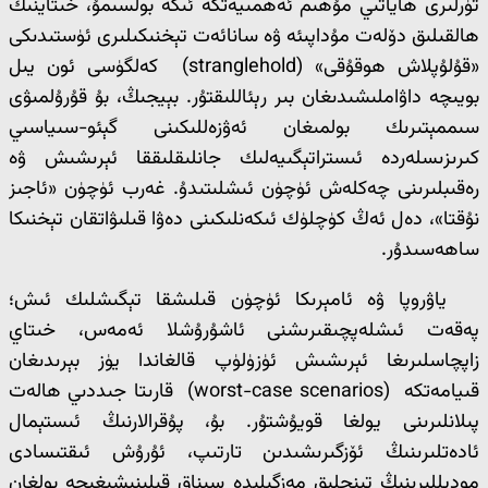
تۈرلىرى ھاياتىي مۇھىم ئەھمىيەتكە ئىگە بولسىمۇ، خىتاينىڭ
ھالقىلىق دۆلەت مۇداپىئە ۋە سانائەت تېخنىكىلىرى ئۈستىدىكى
«قۇلۇپلاش ھوقۇقى» (stranglehold) كەلگۈسى ئون يىل
بويىچە داۋاملىشىدىغان بىر رېئاللىقتۇر. بېيجىڭ، بۇ قۇرۇلمىۋى
سىممېتىرىك بولمىغان ئەۋزەللىكىنى گېئو-سىياسىي
كىرىزىسلەردە ئىستراتېگىيەلىك جانلىقلىققا ئېرىشىش ۋە
رەقىبلىرىنى چەكلەش ئۈچۈن ئىشلىتىدۇ. غەرب ئۈچۈن «ئاجىز
نۇقتا»، دەل ئەڭ كۈچلۈك ئىكەنلىكىنى دەۋا قىلىۋاتقان تېخنىكا
ساھەسىدۇر.
ياۋروپا ۋە ئامېرىكا ئۈچۈن قىلىشقا تېگىشلىك ئىش؛
پەقەت ئىشلەپچىقىرىشنى ئاشۇرۇشلا ئەمەس، خىتاي
زاپچاسلىرىغا ئېرىشىش ئۈزۈلۈپ قالغاندا يۈز بېرىدىغان
قىيامەتكە (worst-case scenarios) قارىتا جىددىي ھالەت
پىلانلىرىنى يولغا قويۇشتۇر. بۇ، پۇقرالارنىڭ ئىستېمال
ئادەتلىرىنىڭ ئۆزگىرىشىدىن تارتىپ، ئۇرۇش ئىقتىسادى
مودېللىرىنىڭ تىنچلىق مەزگىلىدە سىناق قىلىنىشىغىچە بولغان