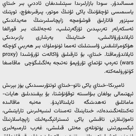
مىسالىدۇر. سودا بازارلىرىدا سېتىلىدىغان ئاددىي بىر خىتاي
ياسىمىسى ئۇچقۇنىڭ ياكى ئۇنىڭ موتور، پىرقىرىغۇچ، ئوپتىك
سېنزور قاتارلىق قوشۇمچە زاپچاسلىرىنىڭ مەيداندىكى
ئەسكەرلەر تەرىپىدىن ئۆزگەرتىلىپ، ئەجەللىك بىر قورالغا
ئايلاندۇرۇلالىشى، خىتاينىڭ يەرشارى بازىرىدىكى
ھۆكۈمرانلىقىنى ۋاسىتىلىك ئەمما ئۈنۈملۈك بىر ھەربىي كۈچكە
ئايلاندۇرماقتا. خىتاي، بۇ ئارقىلىق ۋاكالەت ئۇرۇشىدا (proxy
wars) تەرەپ تۇتماي تۇرۇپمۇ نەتىجە بەلگىلىگۈچى ماقامىغا
كۆتۈرۈلمەكتە.
ئامېرىكا-خىتاي ياكى ناتو-خىتاي ئوتتۇرىسىدىكى يۈز بېرىش
ئېھتىمالى بولغان بىۋاسىتە توقۇنۇشتا، بۇ بېقىندىلىق ھايات-
ماماتلىق تەھدىتىگە ئايلىنالايدۇ. مەنبە ماقالىدە
تەكىتلەنگىنىدەك، خىتاينىڭ تەمىنات لىنىيەلىرىنى تارايتىشى،
تاموژنىلارنى تاقىشى ياكى ئىستراتېگىيەلىك زاپچاسلارنىڭ
ئېكسپورتىنى پۈتۈنلەي مەنئى قىلىشى، غەرب ئارمىيەلىرى