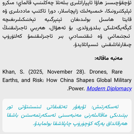
ئۇچقۇچىسىز ھاۋا ئاپپاراتلىرى بىلەنلا چەكلىنىپ قالماي؛ مىكرو
ئېلېكتىرونىكا، خىمىيەلىك زاپچاسلار، دورا ئاكتىپ ماددىلىرى ۋە
قايتا ھاسىل بولىدىغان ئېنېرگىيە تېخنىكىلىرىغىچە
كېڭەيگەنلىكى بىلدۈرۈلدى. بۇ ئەھۋال، ھەربىي ئاجىزلىقنىڭ
ئىجتىمائىي ۋە ئىقتىسادىي بىر ئاجىزلىقنىمۇ كەلتۈرۈپ
چىقارغانلىقىنى ئىسپاتلايدۇ.
مەنبە ماقالە
:
Khan, S. (2025, November 28). Drones, Rare
Earths, and Risk: How China Shapes Global Military
.
Power.
Modern Diplomacy
ئەسكەرتىش: ئۇيغۇر تەتقىقاتى ئىنستىتۇتى تور
بېتىدىكى ماقالىلەرنى مەنبەسىنى ئەسكەرتمەستىن باشقا
ھەرقانداق يەرگە كۆچۈرۈپ چاپلاشقا بولمايدۇ.