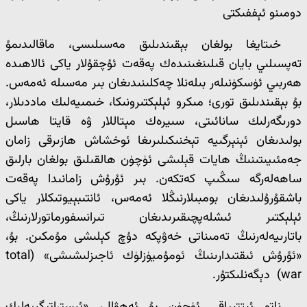
دومىنو ئېففىكتى
خىتايغا بولغان بېقىندىلىق مەسىلىسى، ماقالىدىمۇ
تەپسىلىي بايان قىلىنغىنىدەك پەقەت ئۇچقۇلار ياكى ئالاھىدە
ھەربىي ئۈسكۈنىلەر بىلەنلا چەكلىنىدىغان بىر مەسىلە ئەمەس.
بۇ بېقىندىلىق تورى؛ مىكرو ئېلېكتىرونىكا، خىمىيەلىك ماددىلار،
دورىگەرلىك سانائىتى، سىيرەك مېتاللار ۋە قايتا ھاسىل
بولىدىغان ئېنېرگىيە تېخنىكىلىرىغا ئوخشاش ھازىرقى زامان
جەمئىيىتىنىڭ ھايات قېلىشى ئۈچۈن ھالقىلىق بولغان بارلىق
ساھەلەرگە سىڭىپ كەتكەن. بىر ئۇرۇش زامانىدا پەقەت
باشقۇرۇلىدىغان بومبىلارنىڭلا ئەمەس، ئانتىبېيوتىكلار ياكى
ئېلېكتىر ئىشلەپچىقىرىدىغان تىرانسفورماتورلارنىڭ،
باتارىيەلەرنىڭ تەمىناتى خەۋپكە دۇچ كېلىشى مۇمكىن. بۇ،
«ئۇرۇش ئىقتىدارىنىڭ ئومۇميۈزلۈك ئاجىزلىشىشى» (total
war) دېگەنلىكتۇر.