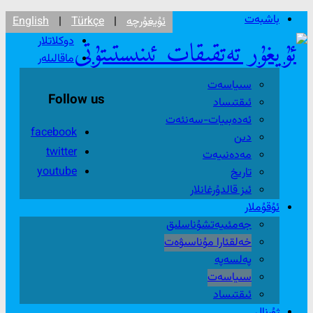
باشبەت
ئۇيغۇرچە
|
Türkçe
|
English
دوكلاتلار
ماقالىلەر
سىياسەت
Follow us
ئىقتىساد
ئەدەبىيات-سەنئەت
facebook
دىن
twitter
مەدەنىيەت
youtube
تارىخ
ئىز قالدۇرغانلار
ئۇقۇملار
جەمئىيەتشۇناسلىق
خەلقئارا مۇناسىۋەت
پەلسەپە
سىياسەت
ئىقتىساد
ژۇرنال