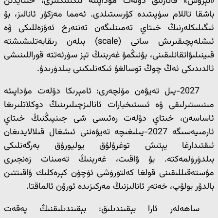
«نېروس» قاتارلىق دۆلەت مۇداپىئە ئىگىلىكلىرى، خىتايدىن
باشقا تاللام سۈپىتىدە كۆرسىتىلدى. ئەمما مەزكۇر ئانالىز، بۇ
ئىگىلىكلەرنىڭ خىتاي تەمىنلىگەن تەننەرخ ئەۋزەللىكى ۋە
ئىشلەپچىقىرىش سانى (scale) بىلەن رىقابەتلىشىشتە
قىينىلىۋاتقانلىقىنى، بۇنىڭمۇ غەربنىڭ تېز سۈرئەتتە قوراللىنىشى
ئالدىدىكى ئەڭ چوڭ توسالغۇ ئىكەنلىكىنى بىلدۈرىدۇ.
2027-يىل تەيۋەن مۆلچەرى: ئامېرىكا دۆلەت مۇداپىئە
مىنىستىرلىقى ۋە ئىستىخبارات ئانالىزچىلىرىنىڭ دوكلاتلىرىغا
ئاساسەن، خىتاي دۆلەت رەئىسى شى جىنپىڭنىڭ خىتاي
ئارمىيەسىگە 2027-يىلىغىچە تەيۋەننى ئىشغال قىلالايدىغان
ئىقتىدارغا يېتىش توغرۇلۇق يوليورۇق بەرگەنلىكى
بىلدۈرۈلمەكتە. بۇ ۋاقىت، غەربنىڭ تەمىنات زەنجىرى
مۇستەقىللىقىنى قولغا كەلتۈرۈشى ئۈچۈن كېرەكلىك ۋاقىتتىن
بالدۇر بولۇپ، خەتەر ئانالىزنىڭ مەركىزىدە ئورۇن ئالماقتا.
ساھەلەر ئارا بېقىندىلىق: بېقىندىلىقنىڭ پەقەت