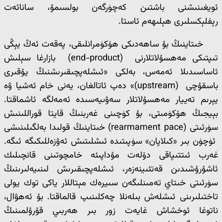
ئويغىنىشنى باشتىن كەچۈرگەن بولسىمۇ، سانائەت
رېفلېكسلىرى ھېلىھەم ئاستا.
خىتاينىڭ بۇ ساھەدىكى ھۆكۈمرانلىقى، پەقەت ئەڭ يېڭى
تىپتىكى مەھسۇلاتلارنى (end-product) بازارغا سېلىش
ئاساسىدىلا ئەمەس، بەلكى «ئىشلەپچىقىرىشنىڭ يۇقىرى
باسقۇچى (upstream)» دەپ ئاتالغان، يەنى خام ئەشيا ۋە
يېرىم تەييار مەھسۇلاتلار سەۋىيەسىدە ئەمەلگە ئاشماقتا.
بېيجىڭ ھۆكۈمىتى، بۇ كۈچىنى غەربنىڭ قايتا قوراللىنىش
سۈرئىتى (rearmament pace) خىتاينىڭ قولىدا بەلگىلىنىشى
ئۈچۈن بىر «كىلاپان» سۈپىتىدە ئىشلىتىش ئەۋزەللىكىگە ئىگە.
غەرب ئىتتىپاقى دۆلەت مۇداپىئە خامچوتىنى قانچىلىك
ئاشۇرۇشىدىن قەتئىينەزەر، ئىشلەپچىقىرىش لىنىيەلىرىنىڭ
سۈرئىتى خىتاي تەمىنلىگەن سىيرەك مېتاللار ياكى توك يولى
تاختىلىرىنى ئىشلەش بىلەنلا چەكلىنىپ قالماقتا. بۇ ئەھۋال،
ناتوغا ئوخشاش غايەت زور بىر ھەربىي قۇرۇلمىنىڭ