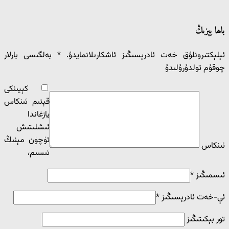
باھا يېزىڭ
ئېلېكتىرونلۇق خەت ئادرېسىڭىز ئاشكارىلانمايدۇ.
*
بەلگىسى بارلار
چوقۇم تولدۇرۇلىدۇ
كېيىنكى
قېتىم ئىنكاس
يازغاندا
ئ‍ىشلىتىش
ئۈچۈن مېنىڭ
ئىنكاس
ئ‍ىسىم،
ئىسمىڭىز
*
ئې-خەت ئادرېسىڭىز
*
تور بېكىتىڭىز