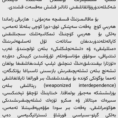
قىلىپ سىممېتىرىك بولمىغان شەكىلدە قايتىدىن
شەكىللەندۈرۈۋاتقانلىقىنى ئانالىز قىلىش مەقسەت قىلىندى.
بۇ ماقالىمىزنىڭ قىسقىچە مەزمۇنى : ھازىرقى زاماندا
ھەربىي كۈچ پەقەت سەپتىكى ئوق-دورا كۈچى بىلەنلا ئەمەس،
بەلكى بۇ ھەربىي كۈچنىڭ ئىمكانىيەتلىك سىجىللىقىنى
كاپالەتلەندۈرىدىغان سانائەت ئۇل ئەسلىھەلىرىنىڭ
«مىلليلىقى» ۋە «ئىشەنچلىكلىكى» بىلەن ئۆلچىنىدۇ. غەرب
ئىتتىپاقى، سوغۇق مۇناسىۋەتلەر ئۇرۇشىدىن كېيىنكى دەۋردە
«ئۆزئارا بېقىندىلىق»نىڭ تىنچلىق ئېلىپ كېلىدىغانلىقىغا بولغان
ئىشەنچ بىلەن ئىشلەپچىقىرىش بازىسىنى ئاسىياغا يۆتكىگەن،
ئەمما بۈگۈنكى كۈندە بۇ بېقىندىلىقنىڭ بىر قورالغا ئايلانغانلىقى
(weaponized interdependence) رېئاللىقى بىلەن
يۈزلىشىشكە مەجبۇر بولماقتا. خىتاينىڭ ئۇچقۇ تېخنىكىسى،
سىيرەك مېتاللار ۋە مىكرو ئۆزەك ئىشلەپچىقىرىشىدىكى
ھۆكۈمرانلىقى، پەقەت بىر سودا مۇۋەپپەقىيىتىلا ئەمەس،
بەلكى گېئو-سىياسىي قورشاۋ ئىستراتېگىيەسى دەپ