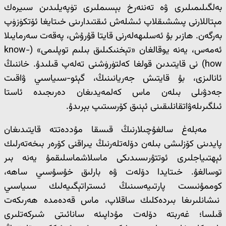
بەلگىلىمىلىرى ۋە تەننەرخ بېسىملىرى تۈپەيلىدىن سىيرەك
مېتاللارنى پىششىقلاپ ئىشلەش ئىقتىدارىنى خىتايغا ئۆتكۈزۈپ
بەرگەن. ھازىر بۇ ئەسلىھەلەرنى قايتا قۇرۇش، پەقەت سەرمايىلا
ئەمەس، يەنە يوقالغان «تېخنىكىلىق بىلىم توپلىمى» (know-
how) نى قايتىدىن قولغا كەلتۈرۈشنى تەلەپ قىلىدۇ. خاننىڭ
ئانالىزى، بۇ قايتىش جەريانىنىڭ، گېئو-سىياسىي ۋاقىت
جەدۋىلى بىلەن ماس كەلمەيدىغان دەرىجىدە ئاستا
ئىلگىرىلەۋاتقانلىقىنى ئېنىق كۆرسىتىپ بېرىدۇ.
مەبلەغ سالغۇچىلارنىڭ قىسقا مۇددەتتە قايتىدىغان
پايدىنى كۆزلىشى بىلەن دۆلەتلەرنىڭ يىراقنى كۆرەر بىخەتەرلىك
ئېھتىياجلىرى ئوتتۇرىسىدىكى ماسلاشماسلىقمۇ يەنە بىر
توسالغۇ. خىتايدا دۆلەت ۋە بارلىق خۇسۇسىي ساھە،
كوممۇنىست پارتىيەسىنىڭ ئىستراتېگىيەلىك سىياسىي
نىشانلىرىغا بىردەكلىك ساقلاپ، ماس قەدەمدە ھەرىكەت
قىلسا؛ غەربتە دۆلەت مۇداپىئە سانائىتى شىركەتلىرى