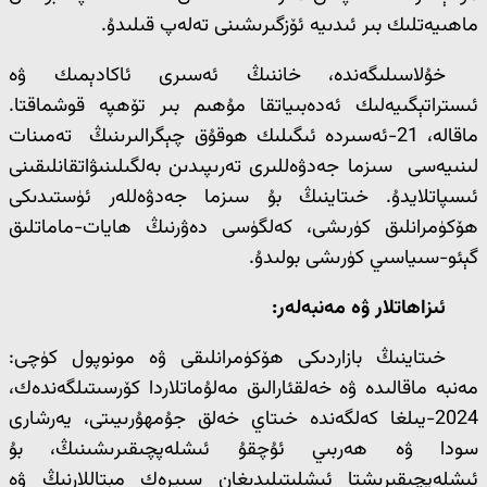
ماھىيەتلىك بىر ئىدىيە ئۆزگىرىشىنى تەلەپ قىلىدۇ.
خۇلاسىلىگەندە، خاننىڭ ئەسىرى ئاكادېمىك ۋە
ئىستراتېگىيەلىك ئەدەبىياتقا مۇھىم بىر تۆھپە قوشماقتا.
ماقالە، 21-ئەسىردە ئىگىلىك ھوقۇق چېگرالىرىنىڭ تەمىنات
لىنىيەسى سىزما جەدۋەللىرى تەرىپىدىن بەلگىلىنىۋاتقانلىقىنى
ئىسپاتلايدۇ. خىتاينىڭ بۇ سىزما جەدۋەللەر ئۈستىدىكى
ھۆكۈمرانلىق كۈرىشى، كەلگۈسى دەۋرنىڭ ھايات-ماماتلىق
گېئو-سىياسىي كۈرىشى بولىدۇ.
ئىزاھاتلار ۋە مەنبەلەر
:
خىتاينىڭ بازاردىكى ھۆكۈمرانلىقى ۋە مونوپول كۈچى:
مەنبە ماقالىدە ۋە خەلقئارالىق مەلۇماتلاردا كۆرسىتىلگەندەك،
2024-يىلغا كەلگەندە خىتاي خەلق جۇمھۇرىيىتى، يەرشارى
سودا ۋە ھەربىي ئۇچقۇ ئىشلەپچىقىرىشىنىڭ، بۇ
ئىشلەپچىقىرىشتا ئىشلىتىلىدىغان سىيرەك مېتاللارنىڭ ۋە