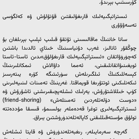
كۆرسىتىپ بېرىدۇ.
ئىستراتېگىيەلىك قارىغۇلىقتىن قۇتۇلۇش ۋە كەلگۈسى
تەسەۋۋۇرى
سانا خاننىڭ ماقالىسىنى تۇتقۇ قىلىپ ئېلىپ بېرىلغان بۇ
چوڭقۇر ئانالىز، غەرب دۇنياسىنىڭ خىتاي ئالدىدا باشتىن
كەچۈرۈۋاتقان «ئىستراتېگىيەلىك قارىغۇلۇق»ىدىن ئاستا-ئاستا
ئويغىنىۋاتقانلىقىنى، ئەمما داۋالاش ئىمكانلىرىنىڭ
كېسەللىكنىڭ ئىلگىرىلەش سۈرئىتىگە كۆرە يىتەرسىز
ئىكەنلىكىنى ئوتتۇرىغا قويماقتا. غەربنىڭ تەمىنات لىنىيەلىرىنى
كۆپ خىللاشتۇرۇش، يەرلىك ئىشلەپچىقىرىشنى ئاشۇرۇش ۋە
«دوست دۆلەتلەردىن تەمىنلەش» (friend-shoring)
ئىستراتېگىيەلىرى توغرا قەدەملەر بولسىمۇ، قىسقا مۇددەتتە
تولۇق مۇستەقىللىقنى كاپالەتلەندۈرۈشتىن يىراق.
گەرچە سەرمايىلەر، رىغبەتلەندۈرۈش ۋە قايتا ئىشلەش