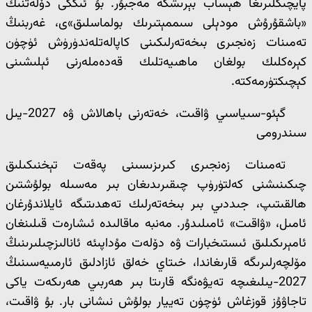
پايچىكلىرىغا ھېساب بېرىشكە مەجبۇر. بۇ ئىككى دۆلەتنىڭ
«باشقۇرۇش مودېلى سىممېتىرىك بولماسلىق»ى، غەربنىڭ
تەمىنات زەنجىرى بىخەتەرلىكىنى كاپالەتلەندۈرۈش ئۈچۈن
كېرەكلىك بولغان ماھىيەتلىك قەدەملەرنى ئېلىشىنى
كېچىكتۈرمەكتە.
گېئو-سىياسىي ۋاقىت، خەتەرنى باھالاش ۋە 2027-يىل
سىندرومى
تەمىنات زەنجىرى كىرىزىسىنى پەقەت تېخنىكىلىق
چىكىنىشنى كەلتۈرۈپ چىقىرىدىغان بىر مەسىلە بولۇشتىن
ھالقىتىپ، جىددىي بىر بىخەتەرلىك تەھدىتىگە ئايلاندۇرغان
ئامىل، «ۋاقىت» ئامىلىدۇر. مەنبە ماقالىدە ئىشارەت قىلىنغان
ئامېرىكىلىق ئىستىخبارات ۋە دۆلەت مۇداپىئە ئانالىزچىلىرىنىڭ
مۆلچەرلىرىگە قارىغاندا، خىتاي خەلق ئازادلىق ئارمىيەسىنىڭ
2027-يىلىغىچە تەيۋەنگە قارىتا بىر ھەربىي ھەرىكەت ياكى
تاجاۋۇز قوزغاش ئۈچۈن تەييار بولۇش نىشانى بار. بۇ ۋاقىت،