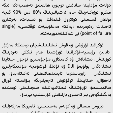
دۆلەت مۇداپىئە سانائىتى ئۈچۈن ھالقىلىق ئەھمىيەتكە ئىگە
مىكرو ئۆزەكلەرنىڭ خام ئەشيالىرىنىڭ %80 دىن %90 گىچە
بولغان قىسمىنى كونترول قىلماقتا. بۇ نىسبەت، يەرشارى
تەمىنات زەنجىرىدە «يەككە مەغلۇبىيەت نۇقتىسى» (single
point of failure) نى شەكىللەندۈرمەكتە.
ئۇكرائىنا ئۇرۇشى ۋە قوش ئىشلىتىلىشچان تېخنىكا: مەزكۇر
ئانالىز، رۇسىيە-ئۇكرائىنا ئۇرۇشىدا ھەر ئىككى تەرەپنىڭ
كۆزىتىش، نىشانلاش ۋە كامىكازې ھۇجۇملىرى ئۈچۈن خىتايدا
ئىشلەنگەن بولۇپمۇ DJI ۋە ئۇنىڭ قوشۇمچە ھۆددىگەرلىرى
ئىشلىگەن زاپچاسلارغا تايىنىدىغانلىقىنى تەكىتلەيدۇ. بۇ
ئەھۋال، خىتاينىڭ توقۇنۇش تەرەپلىرىگە بىۋاسىتە قورال
ساتمىسىمۇ، ئۇرۇشنىڭ ئىمكانىيەتلىك سىجىللىقى ئۈستىدە
بەلگىلىگۈچى بىر تەسىرى بارلىقىنى كۆرسىتىپ بېرىدۇ.
نېروس مىسالى ۋە كۆلەم مەسىلىسى: ئامېرىكا مەركەزلىك