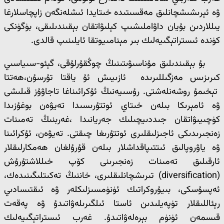
ۋە ئېرىشىشچانلىق مەقسىتىدە خىتايدا ئىشلەنگەن زاپچاسلارغا
يىللاردىن بۇيان داۋاملىشىپ كېلىۋاتقان بېقىندىلىقى، بۈگۈنكى
كۈندە ئىستراتېگىيەلىك بىر مېنامىيوتقا ئايلىنىپ قالدى.
بۇ بېقىندىلىق مۇناسىۋىتىنىڭ چوڭقۇرلۇقى، گېئو-سىياسىي
كىرىزىس مەزگىللىرىدە ئازىيىش ئۇ ياقتا تۇرسۇن،ھەتتا
تېخىمۇ روشەنلەشتى. رۇسىيەنىڭ ئۇكرائىناغا تاجاۋۇز قىلىشى
ۋە ئامېرىكا بىلەن خىتاي ئوتتۇرىسىدا تەيۋەن بوغۇزىدا
كۈچىيىۋاتقان جىددىيچىلىك جەريانىدا ،غەربنىڭ تەمىنات
زەنجىرىدىكى ئاجىزلىقلىرى ئوتتۇرىغا چىقتى. تەيۋەن، ئۇكرائىنا
ۋە ياۋروپالىق ئىتتىپاقداشلار بىلەن قۇرۇلغان ھەمكارلىقلار
ئارقىلىق تەمىنات زەنجىرىنى كۆپ خىللاشتۇرۇش
(diversification) تىرىشچانلىقلىرى، خاننىڭ تەكىتلىگىنىدەك،
ئەپسۇسكى، بىيۇروكراتىك ئۈنۈمسىزلىكلەر ۋە ئىقتىسادىي
رېئاللىقلار تۈپەيلىدىن ئاستا ئىلگىرىلەۋاتىدۇ ۋە پەقەت
قىسمەن ئۈنۈم بېرەلەۋاتىدۇ. غەرب ئىستراتېگىيەلىك