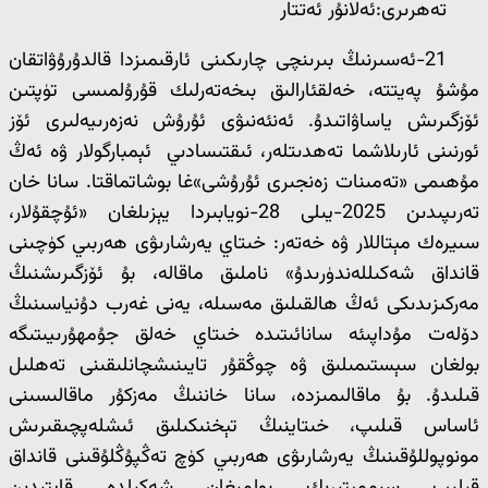
تەھرىرى:ئەلانۇر ئەتتار
21-ئەسىرنىڭ بىرىنچى چارىكىنى ئارقىمىزدا قالدۇرۇۋاتقان
مۇشۇ پەيتتە، خەلقئارالىق بىخەتەرلىك قۇرۇلمىسى تۈپتىن
ئۆزگىرىش ياساۋاتىدۇ. ئەنئەنىۋى ئۇرۇش نەزەرىيەلىرى ئۆز
ئورنىنى ئارىلاشما تەھدىتلەر، ئىقتىسادىي ئېمبارگولار ۋە ئەڭ
مۇھىمى «تەمىنات زەنجىرى ئۇرۇشى»غا بوشاتماقتا. سانا خان
تەرىپىدىن 2025-يىلى 28-نويابىردا يېزىلغان «ئۇچقۇلار،
سىيرەك مېتاللار ۋە خەتەر: خىتاي يەرشارىۋى ھەربىي كۈچىنى
قانداق شەكىللەندۈرىدۇ» ناملىق ماقالە، بۇ ئۆزگىرىشنىڭ
مەركىزىدىكى ئەڭ ھالقىلىق مەسىلە، يەنى غەرب دۇنياسىنىڭ
دۆلەت مۇداپىئە سانائىتىدە خىتاي خەلق جۇمھۇرىيىتىگە
بولغان سېستىمىلىق ۋە چوڭقۇر تايىنىشچانلىقىنى تەھلىل
قىلىدۇ. بۇ ماقالىمىزدە، سانا خاننىڭ مەزكۇر ماقالىسىنى
ئاساس قىلىپ، خىتاينىڭ تېخنىكىلىق ئىشلەپچىقىرىش
مونوپوللۇقىنىڭ يەرشارىۋى ھەربىي كۈچ تەڭپۇڭلۇقىنى قانداق