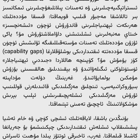
ئىستراتېگىيەچىلىرىنى ۋە تەمىنات پىلانلىغۇچىلىرىنى ئىمكانسىز
بىر تاللاشقا مەجبۇر قىلىپ قويماقتا: قىسقا مۇددەتلىك
ھەرىكەت ئېھتىياجلىرىنى قاندۇرۇش ئۈچۈن «ئىشەنچسىز»
خىتاي مەنبەلىرىنى ئىشلىتىشنى داۋاملاشتۇرۇش مۇ؟ ياكى
ئۇزۇن مۇددەتلىك تەمىنات مۇستەقىللىقىگە ئۇلىشىش ئۈچۈن
قىسقا مۇددەتتە ئىقتىداردىكى بوشلۇقلارغا (capability gaps)
كۆز يۇمۇش مۇ؟ كۆپىنچە ھاللاردا «جىددىي ئېھتىياجلار»
ئۈستۈنلۈكنى ئىگىلەۋاتىدۇ ۋە بېقىندىلىق ھالقىسىنى بۇزۇش
مۇمكىن بولمايۋاتىدۇ. غەربنىڭ دۆلەت مۇداپىئە
بىيۇروكراتىيەسى، تىنچلىق مەزگىلىدىكى قائىدىلەرنى قوللىنىپ
ئۇرۇش مەزگىلىدىكى ئىشلەپچىقىرىشنى ئېلىپ بېرىش
مۈشكۈلاتىنىڭ ئاچچىق تەمىنى تېتىماقتا.
بۇنىڭدىن باشقا، لاياقەتلىك ئىشچى كۈچى ۋە خام ئەشيا
پىششىقلاپ ئىشلەش ئىقتىدارىدىكى چېكىنىشمۇ بۇ جەريانغا
كاشىلا قىلماقتا. غەرب، ئاخىرقى ئوتتۇز يىلدا مۇھىت ئاسراش