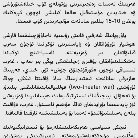
غەربنىڭ تەمىنات زەنجىرلىرىنى پۈتۈنلەي كۆپ خىللاشتۇرۇشى
ۋە خىتايدىن مۇستەقىل ھالغا كېلىشى ئۈچۈن كېرەكلىك
بولغان 10-15 يىللىق سانائەت مۆلچەرىدىن كۆپ قىسقا.
ياۋروپانىڭ شەرقىي قانىتى رۇسىيە تاجاۋۇزچىلىقىغا قارشى
ھوشيار تۇرۇۋاتقان ۋە زاپاسلىرىنى ئۇكرائىنا ئۈچۈن سەرپ
قىلىۋاتقان بىر ۋەزىيەتتە، ئاسىيا-تىنچ ئوكياندا
تەشكىللىنىۋاتقان يۇقىرى زىچلىقتىكى يېڭى بىر سەپ ، غەرب
ئىتتىپاقى ئۈچۈن «قورقۇنچلۇق چۈش» تۇر. خىتاي، غەربنىڭ
ھازىرقى سانائەت ئىقتىدارىنىڭ بىرلا ۋاقىتتا ئىككى چوڭ
ئۇرۇشنى (two-theater war) قوللىيالمايدىغانلىقىنى بىلىدۇ.
بۇ ئەھۋال، بېيجىڭنىڭ ئىستراتېگىيەلىك ھېسابلىرىدا ۋەزىيەتنى
ئۆز پايدىسىغا بۇرايدىغان ئەڭ مۇھىم ئامىلدۇر. غەرب، «ۋاقىت
بىلەن بەسلىشىۋاتىدۇ» ئەمما بۇ بەسلىشىشتە ئارقىدا قالماقتا.
ئىچكى سىياسىي ھەرىكەتلىنىشلەرمۇ بۇ ئىستراتېگىيەلىك
تەڭلىمىنى مۇرەككەپلەشتۈرمەكتە. ئامېرىكىدىكى يوشۇرۇن