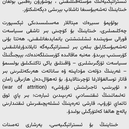
ئىستراتېگىيەلىك مۇستەقىللىقىنى ، يوشۇرۇن رەقىبى بولغان
خىتاينىڭ تەشەببۇسىغا تاشلاپ بېرىشى دېگەنلىكتۇر.
بولۇپمۇ سىيرەك مېتاللار مەسىلىسىدىكى ئېكسپورت
چەكلىمىلىرى، خىتاينىڭ بۇ كۈچىنى بىر تاشقى سىياسەت
قورالى سۈپىتىدە ئىشلىتىشتىن يانمايدىغانلىقىنى، ھەتتا بۇنى
تەشەببۇسكارلىق بىلەن بىر ئىستراتېگىيەگە ئايلاندۇرغانلىقىنى
كۆرسىتىپ بېرىدۇ. مەنبە ماقالىدە كۆرسىتىلگەندەك، بېيجىڭنىڭ
سىياسەت ئۆزگىرىشلىرى – ۋاقىتلىق ياكى تاكتىكىلىق بولسىمۇ
– غەربنىڭ دۆلەت مۇداپىئە ۋە سانائەت ھەرىكەتلىرىنى بىر
قاتار توسالغۇلارغا ئۇچرىتالايدۇ. بۇ ئەھۋال،دەل ھازىرقى زامان
« ئۇپرىتىپ ئاجىزلىتىش ئۇرۇشى» (war of attrition)
تەلىماتىنىڭ ئىقتىسادىي تەرىپىدىن ئىبارەت؛ بىر پاي ئوق
ئاتماي تۇرۇپ، قارشى تەرەپنىڭ ئىشلەپچىقىرىش ئىقتىدارىنى
پالەچ ھالغا كەلتۈرگىلى بولىدۇ.
خىتاينىڭ بۇ ئىستراتېگىيەسى، يەرشارى تەمىنات