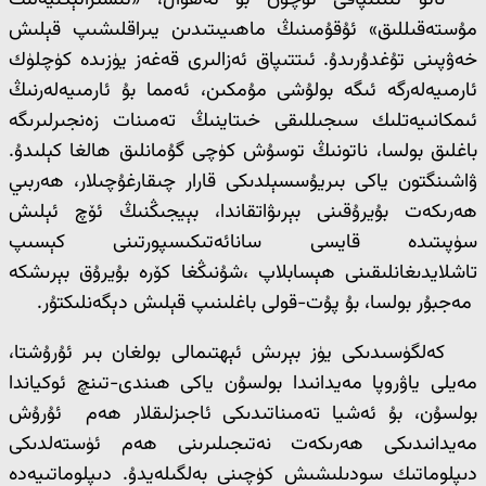
ناتو ئىتتىپاقى ئۈچۈن بۇ ئەھۋال، «ئىستراتېگىيەلىك
مۇستەقىللىق» ئۇقۇمىنىڭ ماھىيىتىدىن يىراقلىشىپ قېلىش
خەۋپىنى تۇغدۇرىدۇ. ئىتتىپاق ئەزالىرى قەغەز يۈزىدە كۈچلۈك
ئارمىيەلەرگە ئىگە بولۇشى مۇمكىن، ئەمما بۇ ئارمىيەلەرنىڭ
ئىمكانىيەتلىك سىجىللىقى خىتاينىڭ تەمىنات زەنجىرلىرىگە
باغلىق بولسا، ناتونىڭ توسۇش كۈچى گۇمانلىق ھالغا كېلىدۇ.
ۋاشىنگتون ياكى بىريۇسسېلدىكى قارار چىقارغۇچىلار، ھەربىي
ھەرىكەت بۇيرۇقىنى بېرىۋاتقاندا، بېيجىڭنىڭ ئۆچ ئېلىش
سۈپىتىدە قايسى سانائەتىكىسپورتىنى كېسىپ
تاشلايدىغانلىقىنى ھېسابلاپ ،شۇنىڭغا كۆرە بۇيرۇق بېرىشكە
مەجبۇر بولسا، بۇ پۇت-قولى باغلىنىپ قېلىش دېگەنلىكتۇر.
كەلگۈسىدىكى يۈز بېرىش ئېھتىمالى بولغان بىر ئۇرۇشتا،
مەيلى ياۋروپا مەيدانىدا بولسۇن ياكى ھىندى-تىنچ ئوكياندا
بولسۇن، بۇ ئەشيا تەمىناتىدىكى ئاجىزلىقلار ھەم ئۇرۇش
مەيدانىدىكى ھەرىكەت نەتىجىلىرىنى ھەم ئۈستەلدىكى
دىپلوماتىك سودىلىشىش كۈچىنى بەلگىلەيدۇ. دىپلوماتىيەدە