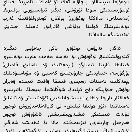
«بوغۇزغا يېپىشقان پىچاق» تەك تۇيۇلماقتا. ئامېرىكا-خىتاي
ئوتتۇرىسىدىكى سودا ئۇرۇشى، دېڭىز تىرانسپورتى يوللىرىغا
(مەسىلەن، مالاككا بوغۇزى) بولغان كونتروللۇقنىڭ غەرب
دۆلەتلىرىنىڭ قولىدا بولۇشى قاتارلىق ئامىللار خىتاينى
ئەندىشىگە سالماقتا.
ئەگەر تەيۋەن بوغۇزى ياكى جەنۇبىي دېڭىزدا
گېئوپولىتىكىلىق توقۇنۇش يۈز بەرسە ھەمدە غەرب دۆلەتلىرى
خىتايغا قارىتا ئېمبارگو (يېمەكلىك ۋە ئاشلىق قامىلى)
يۈرگۈزسە، خىتايدىكى چارۋىچىلىق كەسپى ۋە مۇناسىۋەتلىك
يېمەكلىك تەمىنات زەنجىرى قىسقا ۋاقىت ئىچىدە ۋەيران
بولۇش خەۋپىگە دۇچ كېلىدۇ. شۇڭلاشقا، بېيجىڭ دائىرىلىرى
خەلقئارا بازارغا بولغان تايىنىشچانلىقىنى تۆۋەنلىتىش ۋە ئاشلىق
تەمىناتىدا «ئۆز قولىغا ئېلىش» نى كاپالەتلەندۈرۈش ئۈچۈن
دۆلەت ئىچىدىكى ئىشلەپچىقىرىشنى ئاشۇرۇش ئۈچۈن
ھەرخىل چارىلەرنى ئىزدىمەكتە. مانا بۇ ئەندىشە شەرقىي
تۈركىستاننىڭ ئىستراتېگىيەلىك ئورنىنى ئۆزگەرتكەن تۈپكى