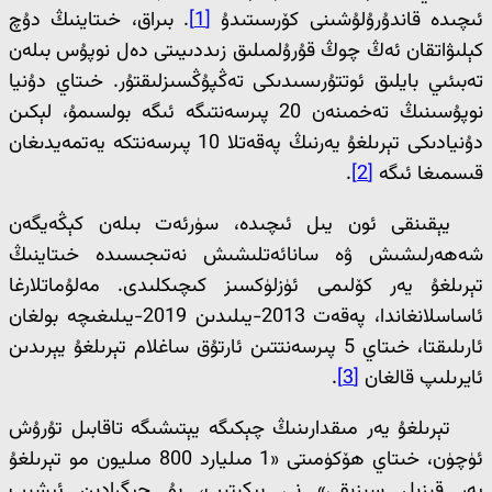
ئىچىدە قاندۇرۇلۇشىنى كۆرسىتىدۇ
[1]
. بىراق، خىتاينىڭ دۇچ
كېلىۋاتقان ئەڭ چوڭ قۇرۇلمىلىق زىددىيىتى دەل نوپۇس بىلەن
تەبىئىي بايلىق ئوتتۇرىسىدىكى تەڭپۇڭسىزلىقتۇر. خىتاي دۇنيا
نوپۇسىنىڭ تەخمىنەن 20 پىرسەنتىگە ئىگە بولسىمۇ، لېكىن
دۇنيادىكى تېرىلغۇ يەرنىڭ پەقەتلا 10 پىرسەنتكە يەتمەيدىغان
قىسمىغا ئىگە
[2]
.
يېقىنقى ئون يىل ئىچىدە، سۈرئەت بىلەن كېڭەيگەن
شەھەرلىشىش ۋە سانائەتلىشىش نەتىجىسىدە خىتاينىڭ
تېرىلغۇ يەر كۆلىمى ئۈزلۈكسىز كىچىكلىدى. مەلۇماتلارغا
ئاساسلانغاندا، پەقەت 2013-يىلىدىن 2019-يىلىغىچە بولغان
ئارىلىقتا، خىتاي 5 پىرسەنتتىن ئارتۇق ساغلام تېرىلغۇ يېرىدىن
ئايرىلىپ قالغان
[3]
.
تېرىلغۇ يەر مىقدارىنىڭ چېكىگە يېتىشىگە تاقابىل تۇرۇش
ئۈچۈن، خىتاي ھۆكۈمىتى «1 مىليارد 800 مىليون مو تېرىلغۇ
يەر قىزىل سىزىقى» نى بېكىتىپ، بۇ چېگرادىن ئېشىپ