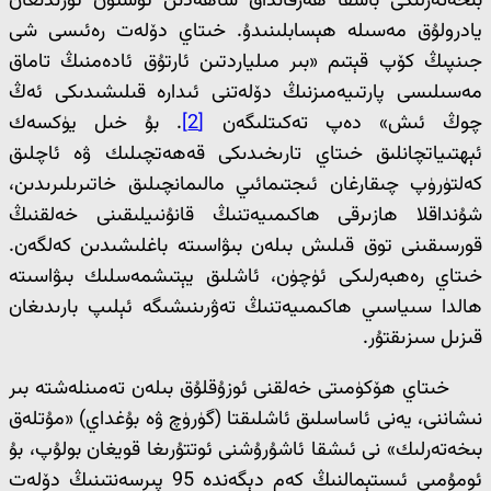
بىخەتەرلىكى باشقا ھەرقانداق ساھەدىن ئۈستۈن تۇرىدىغان
يادرولۇق مەسىلە ھېسابلىنىدۇ. خىتاي دۆلەت رەئىسى شى
جىنپىڭ كۆپ قېتىم «بىر مىلياردتىن ئارتۇق ئادەمنىڭ تاماق
مەسىلىسى پارتىيەمىزنىڭ دۆلەتنى ئىدارە قىلىشىدىكى ئەڭ
چوڭ ئىش» دەپ تەكىتلىگەن
[2]
. بۇ خىل يۈكسەك
ئېھتىياتچانلىق خىتاي تارىخىدىكى قەھەتچىلىك ۋە ئاچلىق
كەلتۈرۈپ چىقارغان ئىجتىمائىي مالىمانچىلىق خاتىرىلىرىدىن،
شۇنداقلا ھازىرقى ھاكىمىيەتنىڭ قانۇنىيلىقىنى خەلقنىڭ
قورسىقىنى توق قىلىش بىلەن بىۋاسىتە باغلىشىدىن كەلگەن.
خىتاي رەھبەرلىكى ئۈچۈن، ئاشلىق يېتىشمەسلىك بىۋاسىتە
ھالدا سىياسىي ھاكىمىيەتنىڭ تەۋرىنىشىگە ئېلىپ بارىدىغان
قىزىل سىزىقتۇر.
خىتاي ھۆكۈمىتى خەلقنى ئوزۇقلۇق بىلەن تەمىنلەشتە بىر
نىشاننى، يەنى ئاساسلىق ئاشلىقتا (گۈرۈچ ۋە بۇغداي) «مۇتلەق
بىخەتەرلىك» نى ئىشقا ئاشۇرۇشنى ئوتتۇرىغا قويغان بولۇپ، بۇ
ئومۇمىي ئىستېمالنىڭ كەم دېگەندە 95 پىرسەنتىنىڭ دۆلەت