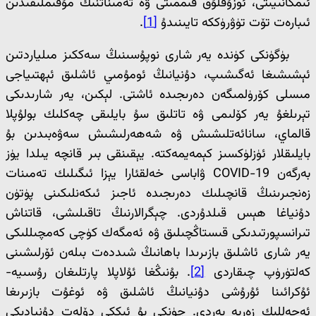
ئىمكانىيىتى، ئوزۇقلۇق قىممىتى ۋە تەمىناتنىڭ مۇقىملىقىدىن
ئىبارەت تۆت تۈۋرۈككە تايىنىدۇ
[1]
.
بۈگۈنكى كۈندە يەر شارى نوپۇسىنىڭ سەككىز مىلياردتىن
ئېشىشىغا ئەگىشىپ، دۇنيانىڭ ئومۇمىي ئاشلىق ئېھتىياجى
مىسلى كۆرۈلمىگەن دەرىجىدە ئاشتى. لېكىن، يەر شارىدىكى
تېرىلغۇ يەر كۆلىمى ۋە تاتلىق سۇ بايلىقى چەكلىك بولۇپلا
قالماي، سانائەتلىشىش ۋە شەھەرلىشىش سەۋەبىدىن بۇ
بايلىقلار ئۈزلۈكسىز كېمەيمەكتە. يېقىنقى بىر قانچە يىلدا يۈز
بەرگەن COVID-19 ۋاباسى خەلقئارا يېزا ئىگىلىك تەمىنات
زەنجىرىنىڭ قانچىلىك دەرىجىدە ئاجىز ئىكەنلىكىنى پۈتۈن
دۇنياغا ھېس قىلدۇردى. چېگرالارنىڭ تاقىلىشى، قاتناش
تىرانسپورتىدىكى قىستاڭچىلىق ۋە ئەمگەك كۈچى كەمچىللىكى
يەر شارى ئاشلىق بازىرىدا باھانىڭ شىددەت بىلەن ئۆرلىشىنى
كەلتۈرۈپ چىقاردى
[2]
. بۇنىڭغا ئۇلاپلا پارتلىغان رۇسىيە-
ئۇكرائىنا ئۇرۇشى دۇنيانىڭ ئاشلىق ۋە ئوغۇت بازىرىغا
ئەجەللىك زەربە بەردى. چۈنكى بۇ ئىككى دۆلەت دۇنيادىكى