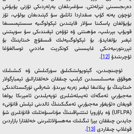
دەرىجىسىنى تېزلەتتى. سۇغىرىلغان يەرلەردىكى تۇزنى يۇيۇش
ئۈچۈن يەنە كۆپ مىقداردا تاتلىق سۇ كېتىدىغان بولۇپ، تۇز
يۇيۇلغان پاسكىنا سۇلار قايتىدىن ئېكولوگىيە سىستېمىسىغا
قويۇپ بېرىلىپ، مۇھىتنى ۋە تۆۋەن ئېقىندىكى سۇ سۈپىتىنى
ئېغىر بۇلغايدۇ. بۇ ئېكولوگىيەلىك قىسقۇچ خىتاينىڭ بۇ
تېررىتورىيەدىكى غايىسىنى كونكرېت ماددىي توسالغۇغا
ئۇچرىتىدۇ
[12]
.
ئۈچىنچىدىن، گېئوپولىتىكىلىق سۈركىلىش ۋە كىشىلىك
ھوقۇق مەسىلىسىدىن كېلىپ چىققان خەلقئارالىق ئېمبارگولار
خىتاينىڭ بۇ پىلانىغا ئېغىر زەربە بېرىدۇ. شەرقىي تۈركىستاندىكى
مەجبۇرىي ئەمگەك ئەيىبلەشلىرى تۈپەيلىدىن ئامېرىكا يولغا
قويغان «ئۇيغۇر مەجبۇرىي ئەمگىكىنىڭ ئالدىنى ئېلىش قانۇنى»
(UFLPA) ۋە ياۋروپا ئىتتىپاقىنىڭ مۇناسىۋەتلىك قانۇنلىرى شۇ
جايدىن چىققان يېزا ئىگىلىك مەھسۇلاتلىرىنى خەلقئارا بازاردىن
قوغلاپ چىقاردى
[13]
.