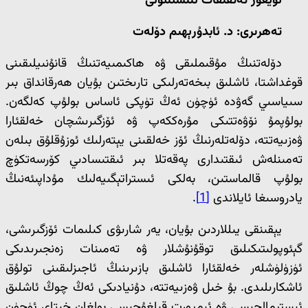
ئۇيغۇر تەتقىقات ئىنستىتۇتى
تەھرىرى: د. ئابدۇرېھىم دۆلەت
دۆلەتنىڭ مۇقىملىقى ۋە ھاكىمىيەتنىڭ قانۇنىيلىقىنى
قوغداشتا، ئاشلىق بىخەتەرلىكى تارىختىن بۇيان ھەرقانداق بىر
سىياسىي گەۋدە ئۈچۈن ئەڭ تۈپكى ئاساس بولۇپ كەلگەن.
بولۇپمۇ نۆۋەتتىكى مۇرەككەپ ۋە ئۆزگىرىشچان خەلقئارا
ۋەزىيەتتە، دۆلەتلەرنىڭ ئۆز خەلقىنى يېتەرلىك ئوزۇقلۇق بىلەن
تەمىنلەش ئىقتىدارى پەقەتلا بىر ئىقتىسادىي كۆرسەتكۈچ
بولۇپ قالماستىن، بەلكى ئىستراتېگىيەلىك مۇداپىئەنىڭ
يادروسىغا ئايلاندى
[1]
.
يېقىنقى يىللاردىن بۇيان، يەر شارىۋى كىلىمات ئۆزگىرىشى،
گېئوپولىتىكىلىق توقۇنۇشلار ۋە تەمىنات زەنجىرىدىكى
ئۈزۈلۈشلەر خەلقئارا ئاشلىق بازىرىنىڭ ئاجىزلىقىنى تولۇق
ئاشكارىلىدى. بۇ خىل ۋەزىيەتتە، دۇنيادىكى ئەڭ چوڭ ئاشلىق
ئىستېمالچىسى ۋە ئىمپورت قىلغۇچىسى بولغان خىتاي ئۈچۈن