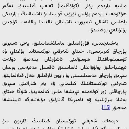
مالىيە ياردەم پۇلى (تولۇقلىما) تەلەپ قىلىنىدۇ. ئەگەر
ھۆكۈمەت ياردەم پۇلىنى ئۈزۈپ قويسا، بۇ ئاشلىقنىڭ بازاردىكى
باھاسى تاشقى ئىمپورت ئاشلىقى ئالدىدا رىقابەت كۈچىنى
پۈتۈنلەي يوقىتىدۇ.
بەشىنچىدىن، قۇرۇلمىلىق ماسلاشماسلىق، يەنى «سېرىق
پۇرچاق كىرىزىسى». خىتاي شەرقىي تۈركىستاندا بۇغداي ۋە
كۆممىقوناقنىڭ ھوسۇلىنى ئاشۇرغان بىلەنمۇ، دۆلەت
ئېھتىياجلىق بولۇۋاتقان ئاساسلىق ئاقسىل مەنبەسى بولغان
سېرىق پۇرچاق مەسىلىسىنى بۇ رايون ئارقىلىق ھەل قىلالمايدۇ.
شەرقىي تۈركىستاننىڭ كىلىماتى ۋە يەر شارائىتى سېرىق
پۇرچاقنى زور كۆلەمدە تېرىشقا ماس كەلمەيدۇ، شۇڭا خىتاي
يەنىلا بىرازىلىيە ۋە ئامېرىكا قاتارلىق دۆلەتلەرگە تايىنىشقا
مەجبۇر
[15]
.
دېمەك، شەرقىي تۈركىستان خىتاينىڭ كاربون سۇ