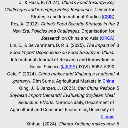
J., & Hass, R. (2024).
China’s Food Security: Key
Challenges and Emerging Policy Responses
. Center for
Strategic and International Studies (
CSIS
).
Roy, A. (2022).
China’s Food Security Strategy in the
New Era: Policies and Challenges
. Organisation for
Research on China and Asia (
ORCA
).
Lin, C., & Selvaratnam, D. P. S. (2025).
The Impact of
Food Import Dependence on Food Security in China
.
International Journal of Research and Innovation in
Social Science (
IJRISS
), IX(VI), 5082-5090.
Gale, F. (2024).
China makes arid Xinjiang a «national
.
granary»
. Dim Sums: Agricultural Markets in
China
Qing, J., & Janzen, J. (2025).
Can China Reduce
Soybean Import Demand? Evaluating Soybean Meal
Reduction Efforts
. farmdoc daily, Department of
Agricultural and Consumer Economics, University of
.
Illinois
Xinhua. (2024).
China’s Xinjiang makes new