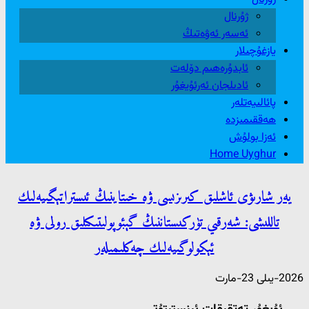
ژۇرنال
ئەسەر ئەۋەتىڭ
يازغۇچىلار
ئابدۇرەھىم دۆلەت
ئادىلجان ئەرئۇيغۇر
پائالىيەتلەر
ھەققىمىزدە
ئەزا بولۇش
Home Uyghur
يەر شارىۋى ئاشلىق كىرىزىسى ۋە خىتاينىڭ ئىستراتېگىيەلىك
تاللىشى: شەرقىي تۈركىستاننىڭ گېئوپولىتىكىلىق رولى ۋە
ئېكولوگىيەلىك چەكلىمىلەر
2026-يىلى 23-مارت