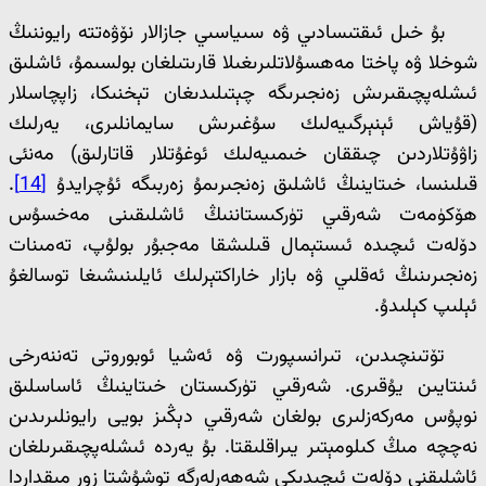
بۇ خىل ئىقتىسادىي ۋە سىياسىي جازالار نۆۋەتتە رايوننىڭ
شوخلا ۋە پاختا مەھسۇلاتلىرىغىلا قارىتىلغان بولسىمۇ، ئاشلىق
ئىشلەپچىقىرىش زەنجىرىگە چېتىلىدىغان تېخنىكا، زاپچاسلار
(قۇياش ئېنېرگىيەلىك سۇغىرىش سايمانلىرى، يەرلىك
زاۋۇتلاردىن چىققان خىمىيەلىك ئوغۇتلار قاتارلىق) مەنئى
قىلىنسا، خىتاينىڭ ئاشلىق زەنجىرىمۇ زەربىگە ئۇچرايدۇ
[14]
.
ھۆكۈمەت شەرقىي تۈركىستاننىڭ ئاشلىقىنى مەخسۇس
دۆلەت ئىچىدە ئىستېمال قىلىشقا مەجبۇر بولۇپ، تەمىنات
زەنجىرىنىڭ ئەقلىي ۋە بازار خاراكتېرلىك ئايلىنىشىغا توسالغۇ
ئېلىپ كېلىدۇ.
تۆتىنچىدىن، تىرانسپورت ۋە ئەشيا ئوبوروتى تەننەرخى
ئىنتايىن يۇقىرى. شەرقىي تۈركىستان خىتاينىڭ ئاساسلىق
نوپۇس مەركەزلىرى بولغان شەرقىي دېڭىز بويى رايونلىرىدىن
نەچچە مىڭ كىلومېتىر يىراقلىقتا. بۇ يەردە ئىشلەپچىقىرىلغان
ئاشلىقنى دۆلەت ئىچىدىكى شەھەرلەرگە توشۇشتا زور مىقداردا