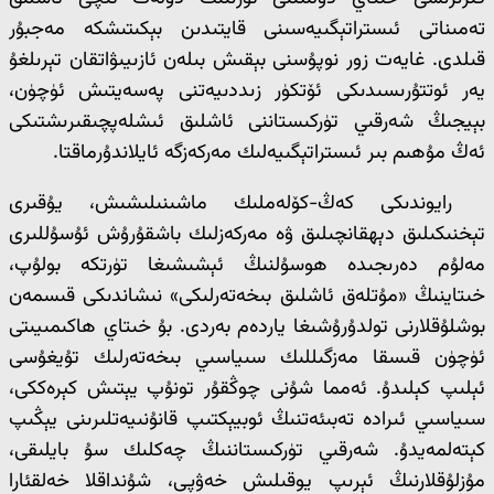
تەمىناتى ئىستراتېگىيەسىنى قايتىدىن بېكىتىشكە مەجبۇر
قىلدى. غايەت زور نوپۇسنى بېقىش بىلەن ئازىيىۋاتقان تېرىلغۇ
يەر ئوتتۇرىسىدىكى ئۆتكۈر زىددىيەتنى پەسەيتىش ئۈچۈن،
بېيجىڭ شەرقىي تۈركىستاننى ئاشلىق ئىشلەپچىقىرىشتىكى
ئەڭ مۇھىم بىر ئىستراتېگىيەلىك مەركەزگە ئايلاندۇرماقتا.
رايوندىكى كەڭ-كۆلەملىك ماشىنىلىشىش، يۇقىرى
تېخنىكىلىق دېھقانچىلىق ۋە مەركەزلىك باشقۇرۇش ئۇسۇللىرى
مەلۇم دەرىجىدە ھوسۇلنىڭ ئېشىشىغا تۈرتكە بولۇپ،
خىتاينىڭ «مۇتلەق ئاشلىق بىخەتەرلىكى» نىشاندىكى قىسمەن
بوشلۇقلارنى تولدۇرۇشىغا ياردەم بەردى. بۇ خىتاي ھاكىمىيىتى
ئۈچۈن قىسقا مەزگىللىك سىياسىي بىخەتەرلىك تۇيغۇسى
ئېلىپ كېلىدۇ. ئەمما شۇنى چوڭقۇر تونۇپ يېتىش كېرەككى،
سىياسىي ئىرادە تەبىئەتنىڭ ئوبيېكتىپ قانۇنىيەتلىرىنى يېڭىپ
كېتەلمەيدۇ. شەرقىي تۈركىستاننىڭ چەكلىك سۇ بايلىقى،
مۇزلۇقلارنىڭ ئېرىپ يوقىلىش خەۋپى، شۇنداقلا خەلقئارا