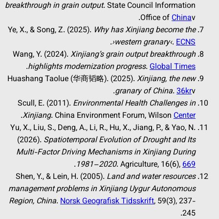
breakthrough in grain output
. State Council Information
Office of
China
v.
Ye, X., & Song, Z. (2025).
Why has Xinjiang become the
.
›western granary‹
.
ECNS
Wang, Y. (2024).
Xinjiang’s grain output breakthrough
.
highlights modernization progress
.
Global Times
Huashang Taolue (华商韬略). (2025).
Xinjiang, the new
granary of China
.
36kr
v.
Scull, E. (2011).
Environmental Health Challenges in
.
Xinjiang
. China Environment Forum, Wilson
Center
Yu, X., Liu, S., Deng, A., Li, R., Hu, X., Jiang, P., & Yao, N.
(2026).
Spatiotemporal Evolution of Drought and Its
Multi-Factor Driving Mechanisms in Xinjiang During
.
1981–2020
. Agriculture, 16(6),
669
Shen, Y., & Lein, H. (2005).
Land and water resources
management problems in Xinjiang Uygur Autonomous
Region, China
.
Norsk Geografisk Tidsskrift
, 59(3), 237-
245.