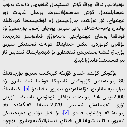
دۇنيادىكى ئەڭ چوڭ گۆش ئىستېمال قىلغۇچى دۆلەت بولۇپ
ھېسابلىنىدۇ. گۆش مەھسۇلاتلىرىغا بولغان غايەت زور
ئېھتىياج، ئۆز نۆۋىتىدە چارۋىچىلىق ۋە قۇشچىلىققا كېرەكلىك
بولغان يەم-خەشەك، يەنى سېرىق پۇرچاق (سويا پۇرچىقى) ۋە
قوناققا بولغان ئېھتىياجنى تەسەۋۋۇر قىلغۇسىز دەرىجىدە
يۇقىرى كۆتۈردى. لېكىن خىتاينىڭ دۆلەت ئىچىدىكى سېرىق
پۇرچاق ئىشلەپچىقىرىش ئىقتىدارى بۇ ئېھتىياجنىڭ ئىنتايىن ئاز
بىر قىسمىنىلا قاندۇرالايدۇ.
بۈگۈنكى كۈندە، خىتاي ئۆزىگە كېرەكلىك سېرىق پۇرچاقنىڭ
80 پىرسەنتتىن كۆپرەكىنى ئامېرىكا قوشما ئىشتاتلىرى ۋە
بىرازىلىيە قاتارلىق دۆلەتلەردىن ئىمپورت قىلىدۇ
[5]
. خىتاينىڭ
2000-يىلى 94 پىرسەنت بولغان ئومۇمىي ئاشلىقتا ئۆزىنى
ئۆزى تەمىنلەش نىسبىتى 2020-يىلىغا كەلگەندە 66
پىرسەنتكە چۈشۈپ قالدى
[2]
. بۇ خىل يۇقىرى دەرىجىدىكى
ئىمپورت تايىنىشچانلىقى خىتاي ئىستراتېگىيەچىلىرى ئۈچۈن