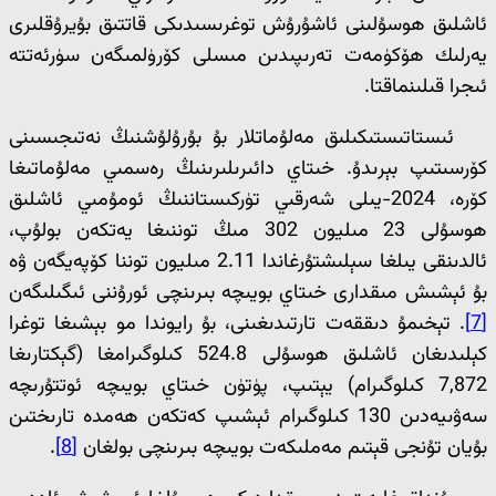
ئاشلىق ھوسۇلىنى ئاشۇرۇش توغرىسىدىكى قاتتىق بۇيرۇقلىرى
يەرلىك ھۆكۈمەت تەرىپىدىن مىسلى كۆرۈلمىگەن سۈرئەتتە
ئىجرا قىلىنماقتا.
ئىستاتىستىكىلىق مەلۇماتلار بۇ بۇرۇلۇشنىڭ نەتىجىسىنى
كۆرسىتىپ بېرىدۇ. خىتاي دائىرىلىرىنىڭ رەسمىي مەلۇماتىغا
كۆرە، 2024-يىلى شەرقىي تۈركىستاننىڭ ئومۇمىي ئاشلىق
ھوسۇلى 23 مىليون 302 مىڭ توننىغا يەتكەن بولۇپ،
ئالدىنقى يىلغا سېلىشتۇرغاندا 2.11 مىليون توننا كۆپەيگەن ۋە
بۇ ئېشىش مىقدارى خىتاي بويىچە بىرىنچى ئورۇننى ئىگىلىگەن
[7]
. تېخىمۇ دىققەت تارتىدىغىنى، بۇ رايوندا مو بېشىغا توغرا
كېلىدىغان ئاشلىق ھوسۇلى 524.8 كىلوگىرامغا (گېكتارىغا
7,872 كىلوگىرام) يېتىپ، پۈتۈن خىتاي بويىچە ئوتتۇرىچە
سەۋىيەدىن 130 كىلوگىرام ئېشىپ كەتكەن ھەمدە تارىختىن
بۇيان تۇنجى قېتىم مەملىكەت بويىچە بىرىنچى بولغان
[8]
.