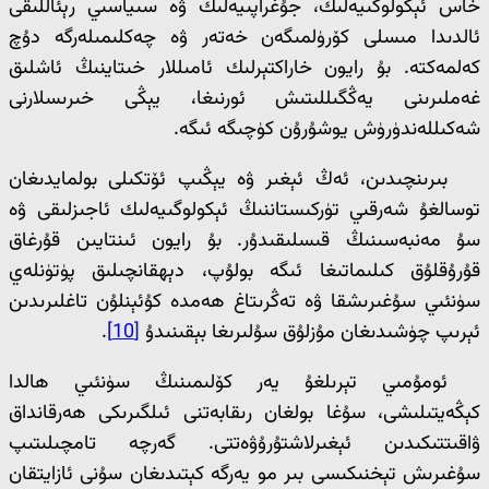
خاس ئېكولوگىيەلىك، جۇغراپىيەلىك ۋە سىياسىي رېئاللىقى
ئالدىدا مىسلى كۆرۈلمىگەن خەتەر ۋە چەكلىمىلەرگە دۇچ
كەلمەكتە. بۇ رايون خاراكتېرلىك ئامىللار خىتاينىڭ ئاشلىق
غەملىرىنى يەڭگىللىتىش ئورنىغا، يېڭى خىرىسلارنى
شەكىللەندۈرۈش يوشۇرۇن كۈچىگە ئىگە.
بىرىنچىدىن، ئەڭ ئېغىر ۋە يېڭىپ ئۆتكىلى بولمايدىغان
توسالغۇ شەرقىي تۈركىستاننىڭ ئېكولوگىيەلىك ئاجىزلىقى ۋە
سۇ مەنبەسىنىڭ قىسلىقىدۇر. بۇ رايون ئىنتايىن قۇرغاق
قۇرۇقلۇق كىلىماتىغا ئىگە بولۇپ، دېھقانچىلىق پۈتۈنلەي
سۈنئىي سۇغىرىشقا ۋە تەڭرىتاغ ھەمدە كۇئېنلۇن تاغلىرىدىن
ئېرىپ چۈشىدىغان مۇزلۇق سۇلىرىغا بېقىنىدۇ
[10]
.
ئومۇمىي تېرىلغۇ يەر كۆلىمىنىڭ سۈنئىي ھالدا
كېڭەيتىلىشى، سۇغا بولغان رىقابەتنى ئىلگىرىكى ھەرقانداق
ۋاقىتتىكىدىن ئېغىرلاشتۇرۇۋەتتى. گەرچە تامچىلىتىپ
سۇغىرىش تېخنىكىسى بىر مو يەرگە كېتىدىغان سۇنى ئازايتقان