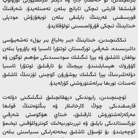
بىرىنچىدىن، ئۇ خەلقئارا جازا ۋە دېڭىز تىرانسپورتى ئۈزۈلۈپ
قېلىشقا قارشى ئىچكى تايانچ بىلەن تەمىنلەيدۇ. شەرقنىڭ
قورسىقىنى غەربنىڭ بايلىقى بىلەن تويغۇزۇش مودېلى
خىتاينىڭ ئىچكى قۇرۇلمىسىنى تولۇقلايدۇ.
ئىككىنچىدىن، خىتاينىڭ «بىر بەلباغ بىر يول» تەشەببۇسى
دائىرىسىدە، شەرقىي تۈركىستان ئوتتۇرا ئاسىيا ۋە ياۋروپا بىلەن
بولغان ئاشلىق ۋە يېزا ئىگىلىك سودىسىدىكى مۇھىم تۈگۈن ۋە
كۆۋرۈك ھېسابلىنىدۇ. بېيجىڭ بۇ ئارقىلىق ئوتتۇرا ئاسىيا
دۆلەتلىرىنىڭ يېزا ئىگىلىك يوشۇرۇن كۈچىنى ئۆزىنىڭ ئاشلىق
تەمىنات تورىغا بىرلەشتۈرۈشنى كۆزلەيدۇ.
ئۈچىنچىدىن، رايوندىكى دېھقانچىلىق ئىگىلىكىنى دۆلەت
قارمىقىدىكى چوڭ كارخانىلار ۋە بىڭتۈەننىڭ قولىغا
مەركەزلەشتۈرۈش ئارقىلىق، خىتاي ھۆكۈمىتى شەرقىي
تۈركىستاندىكى بايلىق ۋە تېررىتورىيەلىك كونتروللۇقىنى تېخىمۇ
كۈچەيتىدۇ. بۇ ئۇسۇل ئاشلىق بىخەتەرلىكى سىياسىتى بىلەن