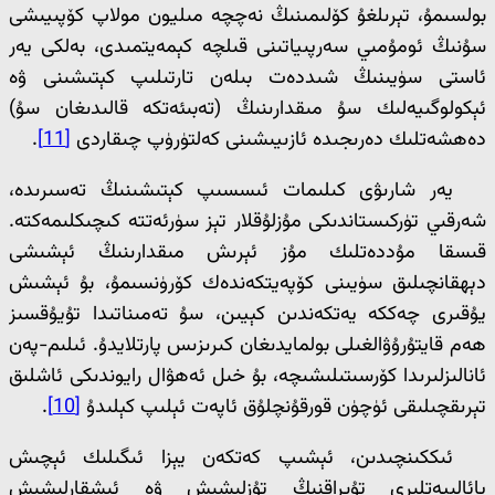
بولسىمۇ، تېرىلغۇ كۆلىمىنىڭ نەچچە مىليون مولاپ كۆپىيىشى
سۇنىڭ ئومۇمىي سەرپىياتىنى قىلچە كېمەيتمىدى، بەلكى يەر
ئاستى سۈيىنىڭ شىددەت بىلەن تارتىلىپ كېتىشىنى ۋە
ئېكولوگىيەلىك سۇ مىقدارىنىڭ (تەبىئەتكە قالىدىغان سۇ)
دەھشەتلىك دەرىجىدە ئازىيىشىنى كەلتۈرۈپ چىقاردى
[11]
.
يەر شارىۋى كىلىمات ئىسسىپ كېتىشىنىڭ تەسىرىدە،
شەرقىي تۈركىستاندىكى مۇزلۇقلار تېز سۈرئەتتە كىچىكلىمەكتە.
قىسقا مۇددەتلىك مۇز ئېرىش مىقدارىنىڭ ئېشىشى
دېھقانچىلىق سۈيىنى كۆپەيتكەندەك كۆرۈنسىمۇ، بۇ ئېشىش
يۇقىرى چەككە يەتكەندىن كېيىن، سۇ تەمىناتىدا تۇيۇقسىز
ھەم قايتۇرۇۋالغىلى بولمايدىغان كىرىزىس پارتلايدۇ. ئىلىم-پەن
ئانالىزلىرىدا كۆرسىتىلىشىچە، بۇ خىل ئەھۋال رايوندىكى ئاشلىق
تېرىقچىلىقى ئۈچۈن قورقۇنچلۇق ئاپەت ئېلىپ كېلىدۇ
[10]
.
ئىككىنچىدىن، ئېشىپ كەتكەن يېزا ئىگىلىك ئېچىش
پائالىيەتلىرى تۇپراقنىڭ تۇزلىشىش ۋە ئىشقارلىشىش