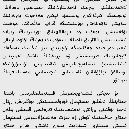
كەتمەسلىكنى يەرلىك ئەمەلدارلارنىڭ سىياسىي باھالاش
ئۆلچىمىگە كىرگۈزگەن بولسىمۇ، لېكىن مەۋجۇت يەرلەرنىڭ
سۈپىتى تۆۋەنلەش يۈزلىنىشىگە قاراپ ماڭماقتا. مۇھىت
بۇلغىنىشى، ئوغۇت ۋە دېھقانچىلىق دورىلىرىنىڭ زىيادە
ئىشلىتىلىشى قاتارلىق ئامىللار سەۋەبلىك يەرنىڭ ئۈنۈمدارلىقى
ئېغىر دەرىجىدە چەكلىمىگە ئۇچرىدى. يېزا ئىگىلىك ئەمگەك
كۈچلىرىنىڭ قېرىلىشىشى ۋە يېزىلارنىڭ ياشلار تەرىپىدىن
تاشلىنىشىمۇ ئىشلەپچىقىرىش ئىقتىدارىنى ئۆستۈرۈشكە
توسالغۇ بولۇۋاتقان ئاساسلىق ئىجتىمائىي مەسىلىلەرنىڭ
بىرىدۇر.
بۇ ئىچكى ئىشلەپچىقىرىش قىيىنچىلىقلىرىدىن باشقا،
خىتاينىڭ ئاشلىق ئىستېمال قۇرۇلمىسىدىكى ئۆزگىرىش رېئال
ئاجىز نۇقتىنى ياراتتى. ئىقتىسادنىڭ تەرەققىي قىلىشى بىلەن
خىتاي خەلقىنىڭ گۆش ۋە سۈت مەھسۇلاتلىرىنى ئىستېمال
قىلىش مىقدارى شىددەت بىلەن ئاشتى. ھازىر خىتاي