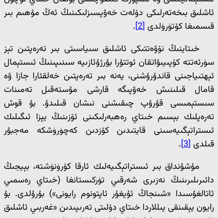
ئاشلىق بىخەتەرلىكى دۆلەت خەۋپسىزلىكىنىڭ ئەڭ مۇھىم بىر
قىسمىغا كۆتۈرۈلدى
[2]
.
خىتاينىڭ نۆۋەتتىكى ئاشلىق سىياسىتى بىر تەرەپتىن تېز
سۈرئەتتە كۆپىيىۋاتقان ئوتتۇرا بۇرژۇئازىيە سىنىپىنىڭ ئىستېمال
ئېھتىياجىنى قاندۇرۇشنى، يەنە بىر تەرەپتىن خەلقئارا جازا ۋە
قامال قىلىنىش خەۋپىگە قارشى مۇستەقىل تەمىنات
سىستېمىسى قۇرۇپ چىقىشنى نىشان قىلىدۇ. بۇ قوش
تەرەپلىك بېسىم خىتاي رەھبەرلىكىنى ئۆزىنىڭ يېزا ئىگىلىك
ئىستراتېگىيەسىنى قايتىدىن كۆزدىن كەچۈرۈشكە مەجبۇر
قىلدى
[3]
.
مۇشۇنداق بىر ئىستراتېگىيەلىك ئارقا كۆرۈنۈشتە، بېيجىڭ
دائىرىلىرىنىڭ نەزىرى شەرقىي تۈركىستانغا (خىتاي رەسمىي
ئاتالغۇسىدا «شىنجاڭ ئۇيغۇر ئاپتونوم رايونى») بۇرۇلدى. بۇ
رايون يېقىنقى يىللاردا خىتاي دۆلىتى تەرىپىدىن «غەربىي ئاشلىق