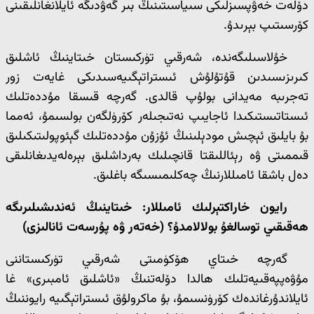
دۆلەت خەۋپسىزلىكى سىياسىتىنىڭ بىر گەۋدىگە ئايلانغانلىقىنى
كۆرسىتىپ بېرىدۇ.
خۇلاسىلىگەندە، شەرقىي تۈركىستان خىتاينىڭ ئاشلىق
كىرىزىسىدىن قۇتۇلۇش ئىستراتېگىيەسىدىكى غايەت زور
تەجرىبە مەيدانى بولۇپ قالدى. گەرچە قىسقا مۇددەتلىك
ئىستاتىستىكىدا ئاجايىپ نەتىجىلەر كۆرۈلگەن بولسىمۇ، ئەمما
بۇ بايلىق ئېچىش مودېلىنىڭ ئۇزۇن مۇددەتلىك گېئوپولىتىكىلىق
قىممىتى ۋە رېئاللىقتا قانچىلىك بەرداشلىق بېرەلەيدىغانلىقى
دەل باشقا ئامىللارنىڭ چەكلىمىسىگە باغلىق.
رايون خاراكتېرلىك ئامىللار: خىتاينىڭ ئەندىشىلىرىگە
ھەقىقىي توسالغۇ بولالامدۇ؟ (خەتەر ۋە پۇرسەت ئانالىزى)
گەرچە خىتاي ھۆكۈمىتى شەرقىي تۈركىستاننى
مۇۋەپپەقىيەتلىك ھالدا دۆلەتنىڭ «ئاشلىق ئامبىرى» غا
ئايلاندۇرغاندەك كۆرۈنسىمۇ، بۇ ماكرولۇق ئىستراتېگىيە رايوننىڭ