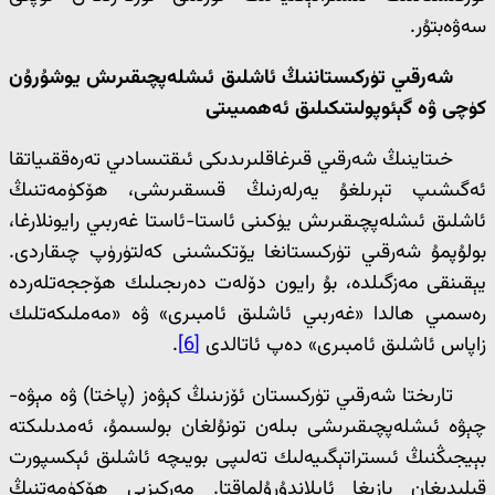
سەۋەبتۇر.
شەرقىي تۈركىستاننىڭ ئاشلىق ئىشلەپچىقىرىش يوشۇرۇن
كۈچى ۋە گېئوپولىتىكىلىق ئەھمىيىتى
خىتاينىڭ شەرقىي قىرغاقلىرىدىكى ئىقتىسادىي تەرەققىياتقا
ئەگىشىپ تېرىلغۇ يەرلەرنىڭ قىسقىرىشى، ھۆكۈمەتنىڭ
ئاشلىق ئىشلەپچىقىرىش يۈكىنى ئاستا-ئاستا غەربىي رايونلارغا،
بولۇپمۇ شەرقىي تۈركىستانغا يۆتكىشىنى كەلتۈرۈپ چىقاردى.
يېقىنقى مەزگىلدە، بۇ رايون دۆلەت دەرىجىلىك ھۆججەتلەردە
رەسمىي ھالدا «غەربىي ئاشلىق ئامبىرى» ۋە «مەملىكەتلىك
زاپاس ئاشلىق ئامبىرى» دەپ ئاتالدى
[6]
.
تارىختا شەرقىي تۈركىستان ئۆزىنىڭ كېۋەز (پاختا) ۋە مېۋە-
چېۋە ئىشلەپچىقىرىشى بىلەن تونۇلغان بولسىمۇ، ئەمدىلىكتە
بېيجىڭنىڭ ئىستراتېگىيەلىك تەلىپى بويىچە ئاشلىق ئېكسپورت
قىلىدىغان بازىغا ئايلاندۇرۇلماقتا. مەركىزىي ھۆكۈمەتنىڭ