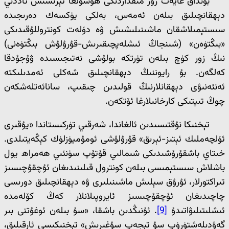
بۇنداق غايەت زور مىقداردىكى ھوسۇلغا ئېرىشىش ئاددىي
دېھقانچىلىق بىلەن ئەمەس، بەلكى يۈكسەك دەرىجىدە
سىستېمىلاشقان ماشىنىلىشىش ۋە دۆلەت كونتروللۇقىدىكى
«بىڭتۈەن» (شىنجاڭ ئىشلەپچىقىرىش-قۇرۇلۇش بىڭتۈەنى)
نىڭ زور كۈچ بىلەن تۈرتكە بولۇشى نەتىجىسىدە ۋۇجۇدقا
كەلگەن. بۇ رايوننىڭ دېھقانچىلىق شەكلى ئەمدىلىكتە
ئەنئەنىۋى دېھقانلارنىڭ قولىدىن چىقىپ، سانائەتلەشكەن
چوڭ تىپتىكى كارخانىلارغا ئۆتكەن.
تېخنىكا نۇقتىسىدىن ئالغاندا، شەرقىي تۈركىستاندا «يۇقىرى
ئۆلچەملىك ئېتىز-ئېرىق» قۇرۇلۇشى ئومۇميۈزلۈك كېڭەيتىلدى.
خىتاي باشقۇرۇشىدىكى شىمالىي قۇتۇپ سۈنئىي ھەمراھ يول
باشلاش سىستېمىسى بىلەن كونترول قىلىنىدىغان ئۇچقۇچىسىز
تىراكتورلار، ئۇرۇق سېلىش ماشىنىلىرى ۋە دېھقانچىلىق دورىسى
چاچىدىغان ئۇچقۇچىسىز ئايروپىلانلار كەڭ كۆلەمدە
ئىشلىتىلىۋاتىدۇ
[9]
. ئۇنىڭدىن باشقا، «سۇ بىلەن ئوغۇتنى بىر
گەۋدىلەشتۈرۈپ سۇ تېجەپ سۇغىرىش» تېخنىكىسى ئارقىلىق،