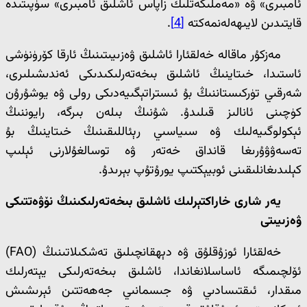
ئامبىرى» ۋە «مەملىكەتلىك زاپاس ئاشلىق ئامبىرى» سۈپىتىدە
قايتىدىن لايىھەلەنمەكتە
[4]
.
مەزكۇر ماقالە خەلقئارا ئاشلىق ۋەزىيىتىنىڭ ئارقا كۆرۈنۈشى
ئاستىدا، خىتاينىڭ ئاشلىق بىخەتەرلىكىدىكى ئەندىشىلىرى،
شەرقىي تۈركىستاننىڭ بۇ ئىستراتېگىيەدىكى رولى ۋە يوشۇرۇن
كۈچىنى ئانالىز قىلىدۇ. شۇنىڭ بىلەن بىرگە، رايوننىڭ
ئېكولوگىيەلىك ۋە سىياسىي رېئاللىقىنىڭ خىتاينىڭ بۇ
تەسەۋۋۇرىغا قانداق خەتەر ۋە توسالغۇلارنى ئېلىپ
كېلىدىغانلىقىنى ئوبيېكتىپ يورۇتۇپ بېرىدۇ.
يەر شارى خاراكتېرلىك ئاشلىق بىخەتەرلىكىنىڭ نۆۋەتتىكى
ۋەزىيىتى
خەلقئارا ئوزۇقلۇق ۋە دېھقانچىلىق تەشكىلاتىنىڭ (FAO)
ئۆلچىمىگە ئاساسلانغاندا، ئاشلىق بىخەتەرلىكى يېتەرلىك
مىقدار، ئىقتىسادىي ۋە جىسمانىي جەھەتتىن ئېرىشىش