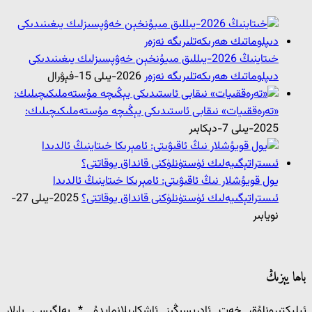
خىتاينىڭ 2026-يىللىق مىيۇنخېن خەۋپسىزلىك يىغىنىدىكى
دىپلوماتىك ھەرىكەتلىرىگە نەزەر
2026-يىلى 15-فېۋرال
«تەرەققىيات» نىقابى ئاستىدىكى يېڭىچە مۇستەملىكىچىلىك:
2025-يىلى 7-دېكابىر
يول قويۇشلار نىڭ ئاقىۋىتى: ئامېرىكا خىتاينىڭ ئالدىدا
ئىستراتېگىيەلىك ئۈستۈنلۈكنى قانداق يوقاتتى؟
2025-يىلى 27-
نويابىر
باھا يېزىڭ
ئېلېكتىرونلۇق خەت ئادرېسىڭىز ئاشكارىلانمايدۇ.
*
بەلگىسى بارلار