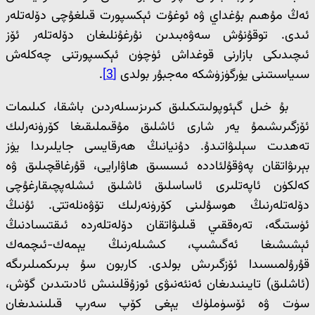
ئەڭ مۇھىم بۇغداي ۋە ئوغۇت ئېكسپورت قىلغۇچى دۆلەتلەر
ئىدى. توقۇنۇش سەۋەبىدىن نۇرغۇنلىغان دۆلەتلەر ئۆز
ئىچىدىكى بازارنى قوغداش ئۈچۈن ئېكسپورتنى چەكلەش
سىياسىتىنى يۈرگۈزۈشكە مەجبۇر بولدى
[3]
.
بۇ خىل گېئوپولىتىكىلىق كىرىزىسلەردىن باشقا، كىلىمات
ئۆزگىرىشىمۇ يەر شارى ئاشلىق مۇقىملىقىغا كۆرۈنەرلىك
تەھدىت سېلىۋاتىدۇ. دۇنيانىڭ ھەرقايسى جايلىرىدا يۈز
بېرىۋاتقان پەۋقۇلئاددە ئىسسىق ھاۋارايى، قۇرغاقچىلىق ۋە
كەلكۈن ئاپەتلىرى ئاساسلىق ئاشلىق ئىشلەپچىقارغۇچى
دۆلەتلەرنىڭ ھوسۇلىنى كۆرۈنەرلىك تۆۋەنلەتتى. ئۇنىڭ
ئۈستىگە، تەرەققىي قىلىۋاتقان دۆلەتلەردە ئىقتىسادنىڭ
ئېشىشىغا ئەگىشىپ، كىشىلەرنىڭ يېمەك-ئىچمەك
قۇرۇلمىسىدا ئۆزگىرىش بولدى. كاربون سۇ بىرىكمىلىرىگە
(ئاشلىق) تايىنىدىغان ئەنئەنىۋى ئوزۇقلىنىش ئادىتىدىن گۆش،
سۈت ۋە ئۆسۈملۈك يېغى كۆپ سەرپ قىلىنىدىغان