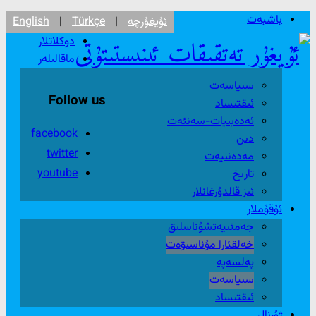
باشبەت
ئۇيغۇرچە
|
Türkçe
|
English
دوكلاتلار
ماقالىلەر
سىياسەت
Follow us
ئىقتىساد
ئەدەبىيات-سەنئەت
facebook
دىن
twitter
مەدەنىيەت
youtube
تارىخ
ئىز قالدۇرغانلار
ئۇقۇملار
جەمئىيەتشۇناسلىق
خەلقئارا مۇناسىۋەت
پەلسەپە
سىياسەت
ئىقتىساد
ژۇرنال