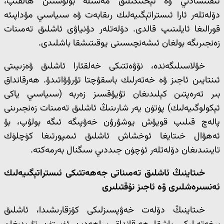
ئىقتىسادىي ۋە تېخنىكىلىق مەسىلە بولۇشتىن ھالقىپ،
دۆلەتلەر ئارا ئىستراتېگىيەلىك رىقابەت ۋە سىياسىي مۇداپىئە
قورالىغا ئايلىنىپ قالدى. دۆلەتلەر دۇنياۋى ئاشلىق تەمىنات
زەنجىرىگە بولغان ئىشەنچىسىنى يوقىتىشقا باشلىدى.
خۇلاسىلىگەندە، نۆۋەتتىكى خەلقئارا ئاشلىق ۋەزىيىتى
ئىنتايىن ئاجىز ۋە خەتەرلىك باسقۇچتا تۇرۇۋاتىدۇ. ھەرقانداق
بىر تەرەپتىن كېلىدىغان تۇيۇقسىز زەربە (سىياسىي ياكى
ئېكولوگىيەلىك) پۈتۈن يەر شارىنىڭ ئاشلىق تەمىنات زەنجىرىنى
پالەچ قىلىپ قويۇش يوشۇرۇن خەۋپىگە ئىگە بولۇپ، بۇ
ئەھۋال خىتايغا ئوخشاش ئاشلىق ئىمپورتىغا كۈچلۈك
تايىنىدىغان دۆلەتلەر ئۈچۈن جىددىي سىگنال بەرمەكتە.
خىتاينىڭ ئاشلىق تەمىناتى جەھەتتىكى ئىستراتېگىيەلىك
ئەنسىرەشلىرى ۋە ئاجىز نۇقتىلىرى
خىتاينىڭ دۆلەت خەۋپسىزلىكى كۆزقارىشىدا، ئاشلىق