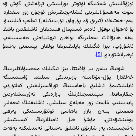
ئوزۇقلىنىش شەكلىگە ئۆتۈش يۈزلىنىشى تېزلەشتى. گۆش ۋە
سۈت مەھسۇلاتلىرىنى ئىشلەپچىقىرىش ئۈچۈن زور مىقداردا
يەم-خەشەك (تېرىق ۋە پۇرچاق تۈرىدىكىلەر) تەلەپ قىلىنىدۇ.
بۇ ئەھۋال نوقۇل ئادەم ئىستېمال قىلىدىغان ئاشلىقتىن باشقا
يەنە ھايۋانات يەملىرىگە بولغان ئېھتىياجنى ھەسسىلەپ
ئاشۇرۇپ، يېزا ئىگىلىك بايلىقلىرىغا بولغان بېسىمنى يەنىمۇ
ئېغىرلاشتۇردى
[5]
.
شۇنىڭ بىلەن بىر ۋاقىتتا، يېزا ئىگىلىك مەھسۇلاتلىرىنىڭ
خەلقئارا پۇل-مۇئامىلە بازىرىدىكى سېلىنما ۋاسىتىسىگە
ئايلىنىشىمۇ ئاشلىق باھاسىنىڭ تۇراقسىزلىقىنى كەلتۈرۈپ
چىقارماقتا. سېلىنمىچىلارنىڭ بازاردىكى تەۋرىنىشلەردىن
پايدىلىنىپ غايەت زور مەبلەغ سېلىشى، ئاشلىقنىڭ ئەمەلىي
قىممىتى بىلەن بازار باھاسى ئوتتۇرىسىدىكى پەرقنى
يوغىنىتىۋەتتى. مۇشۇ خىل ئامىللارنىڭ كېسىشىشى
نەتىجىسىدە، يەر شارىۋى ئاشلىق تەمىناتى ئەمدىلىكتە پەقەت