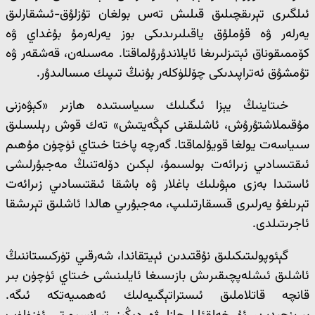
ئىلگىرى تېرىقچىلىق قىلىش تەس بولغان تۇزلۇق-ئىشقارلىق
يەرلەر ۋە قۇملۇق ياقىلىرىدىكى بوز يەرلەرمۇ بۇغداي ۋە
كۆممىقوناق ئېتىزلىرىغا ئايلاندۇرۇلماقتا. مەسىلەن، قەشقەر ۋە
تۇمشۇق ئەتراپىدىكى چۆللۈكلەر بۇنىڭ تىپىك مىسالىدۇر.
خىتاينىڭ يېزا ئىگىلىك سىياسىتىدە ھازىر «كېۋەزنى
مۇقىملاشتۇرۇش، ئاشلىقنى كېڭەيتىش» تەك قوش رېلىسلىق
سىياسەت يولغا قويۇلماقتا. گەرچە پاختا خىتاي ئۈچۈن مۇھىم
ئىقتىسادىي زىرائەت بولسىمۇ، لېكىن دۆلەتنىڭ مەجبۇرلىشى
ئاستىدا بەزى مېۋىلىك باغلار ۋە باشقا ئىقتىسادىي زىرائەت
تېرىلغۇ يەرلىرى قىسقارتىلىپ، مەجبۇرىي ھالدا ئاشلىق تېرىشقا
ئاجرىتىلدى.
گېئوپولىتىكىلىق نۇقتىدىن ئېيتقاندا، شەرقىي تۈركىستاننىڭ
ئاشلىق ئىشلەپچىقىرىش بازىسىغا ئايلىنىشى خىتاي ئۈچۈن بىر
قانچە قاتلاملىق ئىستراتېگىيەلىك ئەھمىيەتكە ئىگە.