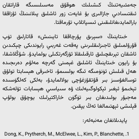
جەمئىيەتنىڭ كىشىلىك ھوقۇق مەسىلىسىگە قاراتقان
ئىقتىسادىي جازالىرى بۇ غايەت زور ئاشلىق پىلانىنىڭ ئۇزاققا
بارالمايدىغانلىقىنى ئىسپاتلاپ تۇرماقتا.
خىتاينىڭ «سېرىق پۇرچاققا تايىنىش» قاتارلىق تۈپ
قۇرۇلمىلىق ئاجىزلىقلىرىنى پەقەت غەربىي رايوندىكى چېكىدىن
ئاشقان تېرىقچىلىق ئارقىلىقلا ئۆزگەرتكىلى بولمايدۇ. شۇڭلاشقا،
بۇ رايون خىتاينىڭ ئاشلىق غېمىنى گەرچە مەلۇم دەرىجىدە
ھەل قىلىش ئۈنۈمىگە ئىگە بولسىمۇ، ئاخىرقى ھېسابتا تولۇق
توسالغۇسىز بىر قۇتقۇزغۇچى بولالمايدۇ، بەلكى كەلگۈسىدە
تېخىمۇ ئېغىر ئېكولوگىيەلىك ۋە سىياسىي ھېسابات تۆلەشكە
مەجبۇر بولىدىغان بىر تۈگۈن خاراكتېرلىك يوچۇق بولۇپ
قېلىشى ئېھتىمالغا ئەڭ يېقىن.
پايدىلانغان مەنبەلەر:
Dong, K., Prytherch, M., McElwee, L., Kim, P., Blanchette,