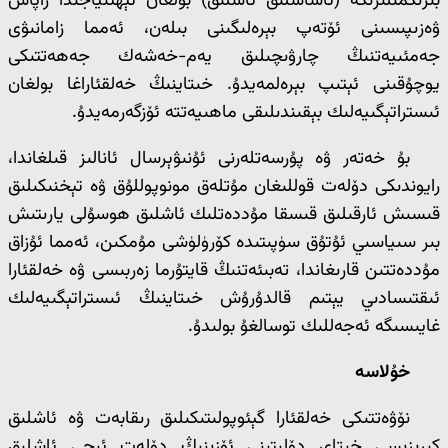
بىرىكمىلىرىگە (ئاساسلىق ئاشلىق) بولغان ئېھتىياجىدا زاپاس
ۋەزىپىسىنى ئۆتەپ بېرەلىگىنى بىلەن، ئەمما زامانىۋى
جەمئىيەتنىڭ چارۋىچىلىق يەم-خەشەك جەھەتتىكى
يوچۇقىنى ئېتىپ بېرەلمەيدۇ. خىتاينىڭ خەلقئاراغا بولغان
ئىستراتېگىيەلىك بېقىندىلىقى ماھىيەتتە ئۆزگەرمەيدۇ.
بۇ خەتەر ۋە پۇرسەتلەرنى ئۇنىۋېرسال ئانالىز قىلغاندا،
رايوندىكى دۆلەت قوللىغان مۇتلەق مونوپوللۇق ۋە تېخنىكىلىق
قىسىش ئارقىلىق قىسقا مۇددەتلىك ئاشلىق ھوسۇلى يارىتىش
بىر سىياسىي ئۇتۇق سۈپىتىدە كۆرۈلۈشى مۇمكىن، ئەمما ئۇزاق
مۇددەتتىن قارىغاندا، تەبىئەتنىڭ قايتۇرما زەربىسى ۋە خەلقئارا
ئىقتىسادىي يېتىم قالدۇرۇش خىتاينىڭ ئىستراتېگىيەلىك
غايىسىگە ئەجەللىك توسالغۇ بولىدۇ.
خۇلاسە
نۆۋەتتىكى خەلقئارا گېئوپولىتىكىلىق رىقابەت ۋە ئاشلىق
كىرىزىسى خىتاي دۆلىتىنى ئۆزىنىڭ دۆلەت ئىچى ئاشلىق