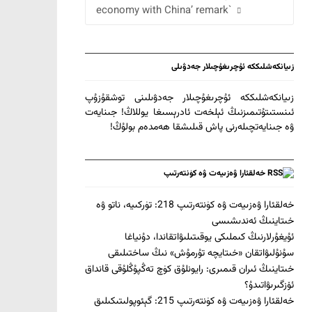
economy with China’ remark`
زىيانكەشلىككە ئۇچرىغۇچىلار جەدۋىلى
زىيانكەشلىككە ئۇچرىغۇچىلار جەدۋىلىنى توشقۇزۇپ
ئىنستىتۇتىمىزنىڭ ئېلخەت ئادرېسىغا يوللاڭ! جىنايەت
ۋە جىنايەتچىلەرنى پاش قىلىشقا ھەمدەم بولۇڭ!
خەلقئارا ۋەزىيەت ۋە كۈنتەرتىپ
خەلقئارا ۋەزىيەت ۋە كۈنتەرتىپ 218: تۈركىيە، ناتو ۋە
خىتاينىڭ ئەندىشىسى
ئۇيغۇرلارنىڭ كىملىكى يوقىتىلىۋاتقاندا، دۇنياغا
سۇنۇلىۋاتقان «خىتايچە تۇرمۇش» نىڭ ساختىلىقى
خىتاينىڭ ئىران قىمىرى: رايونلۇق كۈچ تەڭپۇڭلۇقى قانداق
ئۆزگىرىۋاتىدۇ؟
خەلقئارا ۋەزىيەت ۋە كۈنتەرتىپ 215: گېئوپولىتىكىلىق