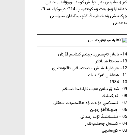
كىرىزىسلاردىن نەپ ئېلىش كويىدا يۈرۈۋاتقان خىتاي
خەلقئارا ۋەزىيەت ۋە كۈنتەرتىپ 214: دېموكراتىيەنىڭ
چېكىنىشى ۋە خىتاينىڭ كۈچىيىۋاتقان سىياسىي
تەھدىتى
رادىيو كۇتۇپخانىسى
14- بالىلار تەپسىرى: جېنىم كىتابىم قۇرئان
13- ﺳﺎﺧﺘﺎ ﮪﺎﻳﺎﺗﻼﺭ
12- ﻳﻪﺭﺷﺎﺭﯨﻠﯩﺸﯩﺶ - ﺋﯩﺠﺘﯩﻤﺎﺋﯩﻲ ﺋﺎﻗﯩﯟﻩﺗﻠﯩﺮﻯ
11- ﮪﻪﻗﻘﯩﻲ ﺋﻪﺭﻛﯩﻨﻠﯩﻚ
10- 1984
09- شەرق بىلەن غەرب ئارلىقىدا ئىسلام
08 - ﺋﻪﺭﻛﯩﻨﻠﯩﻚ
07 - ئىسلامىي دۆلەت ۋە ھاكىمىيەت شەكلى
06 - چېچىلاڭغۇ زېھىن
05 - ئىنساننىڭ تۆت زىندانى
04 - كېسەل جەمئىيەتلەر
03 - كۆرەشچى