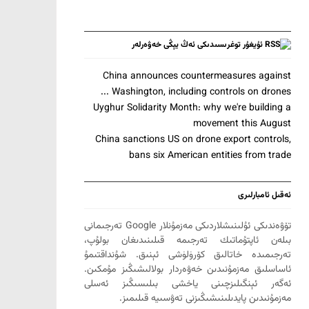
ئۇيغۇر توغرىسىدىكى ئەڭ يېڭى خەۋەرلەر
China announces countermeasures against
Washington, including controls on drones ...
Uyghur Solidarity Month: why we're building a
movement this August
China sanctions US on drone export controls,
bans six American entities from trade
ئەقىل ئامبارلىرى
تۆۋەندىكى ئۇلىنىشلاردىكى مەزمۇنلار Google تەرجىمانى
بىلەن ئاپتۇماتىك تەرجىمە قىلىنىدىغان بولۇپ،
تەرجىمىدە خاتالىق كۆرۈلۈشى ئېنىق. شۇنداقتىمۇ
ئاساسلىق مەزمۇنىدىن خەۋەردار بولالىشىڭىز مۇمكىن.
ئەگەر ئېنگىلىزچىنى ياخشى بىلىسىڭىز ئەسلى
مەزمۇنىدىن پايدىلىنىشىڭىزنى تەۋسىيە قىلىمىز.