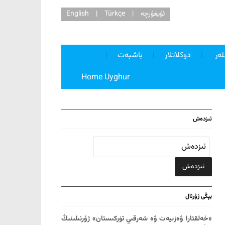
ئۇيغۇرچە
|
Türkçe
|
English
youtube
twitter
facebook
لەر
دوكلاتلار
باشبەت
Home Uyghur
ئىزدەش
يېڭى ژۇرنال
«خەلقئارا ۋەزىيەت ۋە شەرقىي تۈركىستان» ژۇرنىلىنىڭ