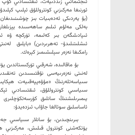
ئىجتىمائىي زىددىيەت، ئىقتىسادىي كۆپ خ
ئورنىغا مەركىزىي كونتروللۇق ئېلىپ كېلىد
(بۇ يەردىكى ئەدەبىيات بىز چۈشىنىدىغ
بەلكى مەلۇم ئىلىم ساھەسىدە يېزىلغا
ئىپادىلىگەن بىر كەلىمە، تۈركچە ۋە ئ
ئىشلىتىلىدۇ- تەھرىردىن) «بايلىق لەنىت
رامكىغا نەزەر سېلىشىمىز كېرەك.
لەنىتى نەزەرىيەسى نۇقتىسىدىن تەنقىد
سىياسەتلەرنىڭ «مۇۋەپپەقىيەت ھېكايى
سىياسىي كونتروللۇق، ئىقتىسادىي ئېكى
يىمىرىلىشنىڭ سانلىق كۆرسەتكۈچلىرى ئىك
ئاساسلىق سوئالغا جاۋاب ئىزدەيدۇ:
بىرىنچىدىن، بۇ سانلار سىياسىي جەھ
يۆتكەشنى كونترول قىلىش، مەركىزىي ھۆ