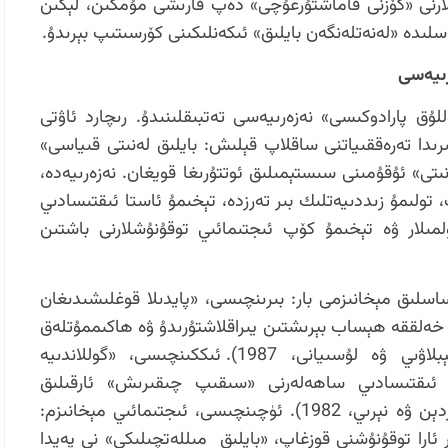
لارنى «كۆزنى قاماشتۇرغۇچى» دەپ قارىشى مۇمكىن، لېكىن
ەسلىدە «لەنەتلەنگەن بايلىق» ئىكەنلىكىنى كۆرسىتىپ بېرىدۇ.
رىيەسى
وللۇق پارادوكىسى» نەزەرىيەسى تەتبىقلىنىدۇ. رىچارد ئاۋتى
دلىرىدا تەرەققىياتنى ساقلاپ قېلىش: بايلىق لەنىتى قىياسى»
ىتى» ئۇقۇمىنى سىستېمىلىق ئوتتۇرىغا قويغان. نەزەرىيەدە،
، تولىمۇ زىددىيەتلىك بىر تەرزدە، تېخىمۇ ئاستا ئىقتىسادىي
مىلار ۋە تېخىمۇ كۆپ ئىجتىمائىي توقۇنۇشلارنى باشتىن
اسلىق مېخانىزمى بار: بىرىنچىسى، «پايدىلا قوغلىشىدىغان
 خەلققە ھېساب بېرىشتىن يىراقلاشتۇرىدۇ ۋە ھاكىممۇتلەق
قۇرۇلمىلارنى باقىدۇ (روس، 2001؛ بېبلاۋىي ۋە لۇسىيانى، 1987). ئىككىنچىسى، «گوللاندىيە
ئىقتىسادىي ساھەلەرنى «سىقىپ چىقىرىش» ئارقىلىق
ئىقتىسادىي كۆپ خىللىقنى ئۆلتۈرىدۇ (كوردېن ۋە نېرىي، 1982). ئۈچىنچىسى، ئىجتىمائىي مېخانىزم:
 ئارا توقۇنۇشنى قوزغاپ، «بايلىق مىللەتچىلىكى» نى پەيدا