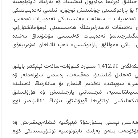
ىللىق ئورنىغا مونوپول ئىقتىساد ۋە يەرلىك ئاپتونومىيە
ۇ؟ بۇ پارادوكىسنى چۈشىنىش ئۈچۈن، ئىلمىي ئەدەبىياتتىكى
ان ئەدەبىيات – سەنئەت مەنىسىدىكى ئەدەبىيات ئەمەس،
ن تەتقىقات ئەسەرلىرىنىڭ ھەممىسىنى ئومۇملاشتۇرۇپ
ىنگىلىزچىدىمۇ ئەدەبىيات كەلىمىسى مۇشۇنداق مەنىدە
ى» ياكى «موللۇق پارادوكىسى» دەپ ئاتالغان نەزەرىيەۋى
بۇ ماقالىدە، شەرقىي تۈركىستاندىن يۆتكەلگەن 1,412.99 مىليارد كىلوۋات-سائەت ئېلېكتىر بايلىق
ىي تەھلىل قىلىنىدۇ. مەقسەت، رەسمىي سۆزلەملەر ۋە
سى» سۈپىتىدە تەقدىم قىلغان بۇ سانلارنىڭ ئەسلىدە
سپىلاتاتسىيە، ئىجتىمائىي پارچىلىنىش ۋە قۇرۇلمىلىق
ەنلىكىنى ئوتتۇرىغا قويۇشتۇر. بىزنىڭ ئانالىزىمىز ئۈچ
ەتتىن نېمىنى بىلدۈرىدۇ؟ ئېنېرگىيە ئىشلەپچىقىرىش ۋە
كۈمەت بىلەن يەرلىك ئاپتونومىيە ئوتتۇرىسىدىكى كۈچ