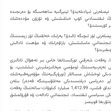
ېمىلەرنى ئىپادىلەيدۇ؟ ئېنېرگىيە ساھەسىگە بۇ دەرىجىدە
ىڭ ئىقتىسادىي كۆپ خىللىشىش ۋە ئۇزۇن مۇددەتلىك
 كۆرسىتىدۇ؟
مىلەرنى ئۆز ئىچىگە ئالىدۇ؟ يەرلىك خەلقنىڭ ئۆز زېمىنىنىڭ
ئىجتىمائىي ماسلىشىش، باراۋەرلىك ۋە مۇھىت ئادالىتى
ىقىرىدۇ؟
ا، پەقەت شەرقىي تۈركىستانغا خاس بىر ئەھۋال ئانالىزى
ىتى نەزەرىيەسىنىڭ ئومۇمىي مېخانىزملىرىنى ئىشلىتىپ، بۇ
ىدىكى ئوخشاش مىساللار (نورۋېگىيەنىڭ مۇۋەپپەقىيەتلىك
ېر دەرياسى دېلتىسىدىكى مەغلۇبىيىتىگە قەدەر) بىلەن
سېلىشتۇرما نۇقتىدىن تەقدىم قىلىمىز. شۇنداق قىلىپ، 1,412.99 مىليارد كىلوۋات-سائەتنىڭ پەقەت
لكى سىياسىي ئىقتىساد، ئىجتىمائىي ئادالەت ۋە قۇرۇلمىلىق
ۇرىغا قويىمىز.