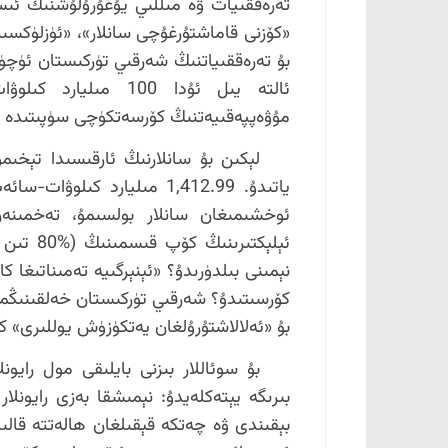
تەرەققىيات ۋە مىللىي يۇغۇرۇلۇشنىڭ ئىسپ
«كۆزنى قاماشتۇرغۇچى سانلار»، «ئۈزلۈكسىز
بۇ تەرەققىياتنىڭ شەرقىي تۈركىستان ئۈچۈن
ئالتە يىل ئۇدا 100 
مۇۋەپپەقىيەتنىڭ كۆرسەتكۈچى سۈپىتىدە تە
لېكىن بۇ سانلارنىڭ ئارقىسىدا تېخىم
ياتىدۇ. 1,412.99 مىليارد ك
ئېلېكتىر
نېمىنى بىلدۈرىدۇ؟ «ئېنېرگىيە تەمىناتىغا 
كۆرسىتىدۇ؟ شەرقىي تۈركىستان خەلقىنىڭمۇ
بۇ «ئەلالاشتۇرۇلغان يەتكۈزۈش يوللىرى» ك
بۇ سوئاللار بىزنى بايلىقى مول رايو
بىرىگە يېتەكلەيدۇ: نېمىشقا بەزى رايونلار
بېقىندى ۋە چەتكە قېقىلغان ھالەتتە قالىدۇ؟