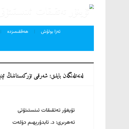
ئەزا بولۇش
ھەققىمىزدە
لەنەتلەنگەن بايلىق: شەرقىي تۈركىستاننىڭ ئېن
ئۇيغۇر تەتقىقات ئىنستىتۇتى
تەھرىرى: د. ئابدۇرېھىم دۆلەت