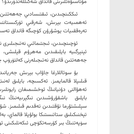
مۇناسىۋەتلىرىنى قانداق شەكىللەندۈرىدۇ؟
ئىككىنچىدىن، ئىقتىسادىي جەھەتتىن ن
ئەھمىيەت بېرىش، شەرقىي تۈركىستانن
تەرەققىيات يوشۇرۇن كۈچىگە قانداق تەسىر
ئۈچىنچىدىن، ئىجتىمائىي نەتىجىلىرى نې
ئېنېرگىيە بايلىقىدىن مەھرۇم قېلىشى، 
جەھەتتىن قانداق نەتىجىلەرنى كەلتۈرۈپ چ
بۇ سوئاللارغا جاۋاب بېرىش جەريانىد
قىلىپلا قالمايمىز. ئەكسىچە، بايلىق لەن
ئەھۋالنى دۇنيانىڭ ئوخشىمىغان رايونلىر
بايلىق باشقۇرۇشىدىن نىگېرىيەنىڭ نىگ
تېخنىكىلىق ستاتىستىكا بولۇپلا قالماي، بە
سۈپەتنىڭ بىر كۆرسەتكۈچى ئىكەنلىكىنى ئوتت