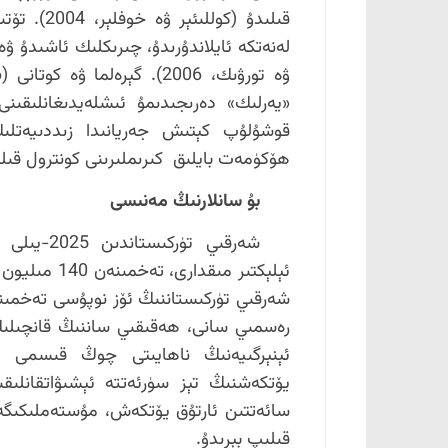
قىلىدۇ (كو
لەنەتكە ئايلاندۇرىدۇ، چىرىكلىك ئاشىدۇ ۋ
«يەرلىك» دەرىجىدىمۇ ئىشلەيدىغانلىقىنى
قوشۇلۇپ كېتىش جەريانىدا زىددىيەتلىك 
ھۆكۈمەت بايلىق كىرىملىرىنى كونترول قىلىد
بۇ سانلارنىڭ مەنىسى
ئېلېكتىر مىق
رەسمىي سانى، ھەقىقىي ساننىڭ قانچىلىك
سائەتتىن ئارتۇق يۆتكەش، مۇستەملىكىگە 
قىلىپ بېرىدۇ.