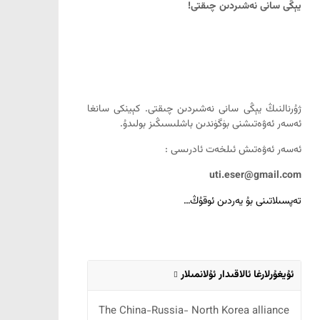
يېڭى سانى نەشىردىن چىقتى!
ژۇرنالنىڭ يېڭى سانى نەشىردىن چىقتى. كېينكى سانغا
ئەسەر ئەۋەتىشنى بۈگۈندىن باشلىسىڭىز بولىدۇ.
ئەسەر ئەۋەتىش ئىلخەت ئادرىسى :
uti.eser@gmail.com
تەپسىلاتىنى بۇ يەردىن ئوقۇڭ…
ئۇيغۇرلارغا ئالاقىدار ئۇلانمىلار
The China-Russia- North Korea alliance