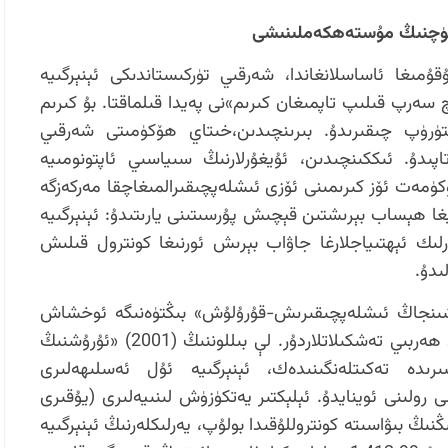
ۈچنىڭ مۇستەھكەملىنىشى
نىتى» ئۇقۇمىغا ئاساسلانغاندا، شەرقىي تۈركىستاندىكى ئېنېرگىيە
سەرپ قىلىپ تاپمىغان كىرىم»نى پەيدا قىلماقتا. بۇ كىرىم
ۈرۈپ چىقىرىدۇ. بىرىنچىدىن،خىتاي ھۆكۈمىتى شەرقىي
تاپىدۇ. ئىككىنچىدىن، ئۇيغۇرلارنىڭ سىياسىي ئاپتونومىيە
كۈمەت ئۆز كىرىمىنى ئۆزى ئىشلەپچىقىرالمىغاچقا مەركەزگە
غا ھېساب بېرىشتىن قېچىش پۇرسىتىنى يارىتىدۇ: ئېنېرگىيە
رلىك ئېھتىياجلارغا جاۋاب بېرىش ئورنىغا كونترول قىلىش
ىدۇ.
گىنىدەك، «شىنجاڭ ئىشلەپچىقىرىش-قۇرۇلۇش» بىڭتۈەنىگە ئوخشاش
ئورۇنلار بايلىق كىرىمى بىلەن بېقىلىدىغان ھەربىي تەشكىلاتلاردۇر. لې بىللوننىڭ (2001) «ئۇرۇشنىڭ
ىدە تەكىتلەنگىنىدەك، ئېنېرگىيە ئۇل ئەسلىھەلىرى
رولىنى ئوينايدۇ. ئېلېكتىر يەتكۈزۈش لىنىيەلىرى (يۇقىرى
نىڭ بىۋاسىتە كونتروللۇقىدا بولۇپ، يەرلىكلەرنىڭ ئېنېرگىيە