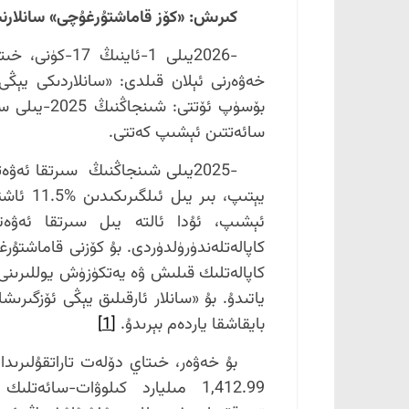
كىرىش: «كۆز قاماشتۇرغۇچى» سانلار
-2026يىلى 1-ئا
سائەتتىن ئېشىپ كەتتى.
كاپالەتلەندۈرۈلدۈردى. بۇ كۆزنى قاماشتۇرغ
كاپالەتلىك قىلىش ۋە يەتكۈزۈش يوللىرىن
بايقاشقا ياردەم بېرىدۇ.
[1]
بۇ خەۋەر، خىتاي دۆلەت تاراتقۇلىرىد
1,412.99 مىليارد كىلوۋات-سائ