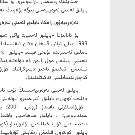
خىتاينىڭ رەسمىي تاراتقۇلىرى بۇ سان
بايلىق لەنىتى نەزەرىيەسى بىزگە بۇلارنىڭ ئ
نەزەرىيەۋى رامكا: بايلىق لەنىتى نەزە
بۇ ئانالىزدا «بايلىق لەنىتى» ياكى «م
1993-يىلى ئېلان قىلغان «كان ئىقتىسا
ناملىق ئەسىرىدە تۇنجى قېتىم «بايلىق لەن
تەبىئىي بايلىقى مول رايون ۋە دۆلەتلەرنىڭ
ئېشىش، تېخىمۇ ئاجىز دېموكراتىك قۇرۇل
كەچۈرىدىغانلىقى تەكىتلىنىدۇ.
بايلىق لەنىتى نەزەرىيەسىنىڭ تۆت ئاس
دۆلەت كۈچى»: بايلىق كىرىملىرى دۆلەتنى
سىندىرومى» : بايلىق ساھەسى باشقا 
بايلىق كونترول قىلىش رىقابىتى گۇرۇپپىلار