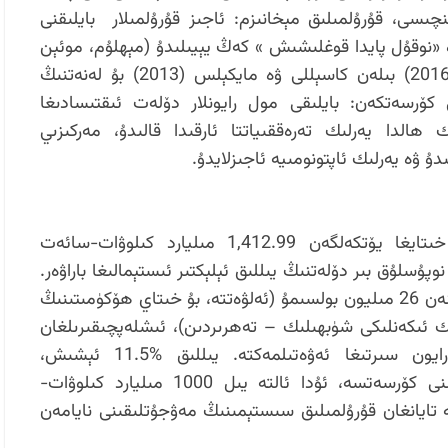
للىئېر ۋە خوفلېر، 2004). تۆتىنچىسى، قۇرۇلمىلىق مېخانىزم: ئاجىز قۇرۇلمىلار بايلىقنى
ە «نوقۇل پايدا قوغلىشىش » كەڭ يېيىلىدۇ (مېھلۇم، موئېن
ۋە تورۋىك، 2006). گېرەلما ۋە كوتانى (2016) بىلەن كاسېللى ۋە مايكېلس (2013) بۇ لەنەتنىڭ
 كۆرسەتكەن: بايلىقى مول رايونلار دۆلەت ئىقتىسادىغا
ھالدا يەرلىك تەرەققىياتتا ئارقىدا قالىدۇ، مەركىزىي
ۇ ۋە يەرلىك ئاپتونومىيە ئاجىزلايدۇ.
شەرقىي تۈركىستاندىن 2025-يىلى خىتايغا يۆتكەلگەن 1,412.99 مىليارد كىلوۋات-سائەت
دارى، تەخمىنەن 140 مىليون نوپۇسلۇق بىر دۆلەتنىڭ يىللىق ئېلېكتىر ئىستېمالىغا باراۋەر.
شەرقىي تۈركىستاننىڭ ئۆز نوپۇسى تەخمىنەن 26 مىليون بولسىمۇ (ئەلۋەتتە، بۇ خىتاي ھۆكۈمىتىنىڭ
 ئىكەنلىكى شۈبھىلىك – تەھرىردىن)، ئىشلەپچىقىرىلغان
ئېنېرگىيەنىڭ ناھايىتى چوڭ قىسمى رايون سىرتىغا ئەۋەتىلمەكتە. يىللىق %11.5 ئېشىش،
يۆتكەشنىڭ تېز سۈرئەتتە ئېشىۋاتقانلىقىنى كۆرسەتسە، ئۇدا ئالتە يىل 1000 مىليارد كىلوۋات-
تايانغان قۇرۇلمىلىق سىستېمىنىڭ مەۋجۇتلىقىنى نايامەن