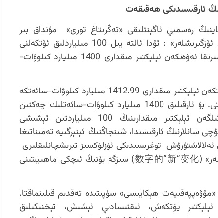
نىڭ ئارقىسىدىكى ھەقىقەت
ينىڭ 17-كۈنى، خىتاينىڭ رەسمىي ئاگېنتلىقى «تەڭرىتاغ تورى» مۇنداق بىر
خەۋەرنى ئېلان قىلدى: «سانلاردىكى يېڭى ئۆزگىرىشلەر» : ئۇدا ئالتە يىل 100 مىلياردلىق ئۆتكەلنى
بۆسۈپ ئۆتتى: شىنجاڭنىڭ 2025-يىلى سىرتقا ئەۋەتكەن ئېلېكتىر مىقدارى 1400 مىليارد كىلوۋات-
-2025يىلى شىنجاڭنىڭ سىرتقا ئەۋەتكەن ئېلېكتىر مىقدارى 1412.99 مىليارد كىلوۋات-سائەتكە
يېتىپ، بىر يىل ئىلگىرىكىدىن %11.5 ئاشتى. بۇ ئارقىلىق 1400 مىليارد كىلوۋات-سائەتلىك چەكتىن
ئېشىپ، ئۇدا ئالتە يىل سىرتقا ئەۋەتىلگەن ئېلېكتىر مىقدارىنىڭ 100 مىلياردتىن ئېشىشى
ۇچى سانلارنىڭ ئارقىسىدا، شىنجاڭنىڭ ئېنېرگىيە تەمىناتىغا
ى ئەلالاشتۇرۇش توغرىسىدىكى ئۈزلۈكسىز تىرىشچانلىقلىرى
ياتىدۇ. بۇ «سانلار ئارقىلىق يېڭى ئۆزگىرىشلەر» (数字的“新”变化) سىزگە بۇنىڭ ئىچكى ماھىيىتىنى
ا «مۇۋەپپەقىيەت ھېكايىسى» سۈپىتىدە تەقدىم قىلىنماقتا.
ەتلىك ئېلېكتىر يۆتكەش، ئىقتىسادىي ئېشىش، تېخنىكىلىق