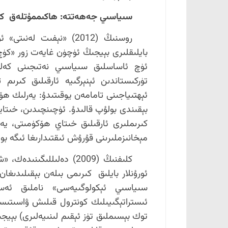
سىياسىي جەھەتتە: ھاكىممۇتلەق ك
روسنىڭ (2012) «نېفىت لە
بايلىقلىرى بېيجىڭ ئۈچۈن غايەت زور «كۈچ 
ئۈچ ئاساسلىق سىياسىي نەتىجىنى كەلت
تۈركىستاندىن ئېنېرگىيە ئارقىلىق كىرىم 
ئېھتىياجىنى تامامەن يوقىتىدۇ: يەرلىك ھۆ
بېقىندى بولۇپ قالىدۇ. ئۈچىنچىدىن، خىتاي
كىرىملىرى ئارقىلىق خىتاي ھۆكۈمىتى، يە
مېخانىزملىرىنى قۇرۇش ئىقتىدارىغا ئىگە بول
كلىفنىڭ (2009) دەلىللى
سىياسىي ئېكولوگىيەسى» ناملىق ئەسىر
ئىستراتېگىيىلىك كونترول قىلىش ۋاسىتىسى 
توك بېسىملىق تۈز ئېقىم لىنىيەلىرى) بېيجىڭ