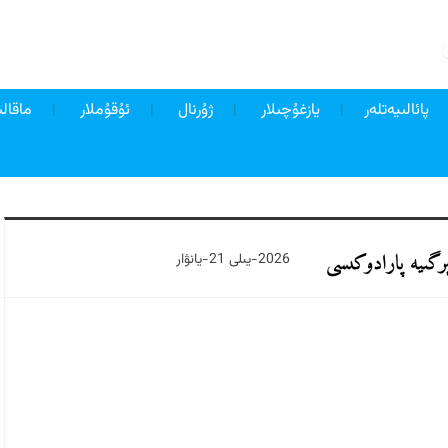
پائالىيەتلەر
يازغۇچىلار
ژۇرنال
ئۇقۇملار
ماقالى
ېرگىيە پارادوكىسى
2026-يىلى 21-يانۋار