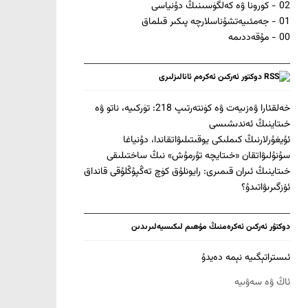
02 - كورونا ۋە كەلگۈسىنىڭ دۇنياسى
01 - جەمئىيەتشۇناسلارچە پىكىر قىلماق
00 - مۇقەددىمە
دوكتور ئەركىن ئەكرەم ئانالىزلىرى
خەلقئارا ۋەزىيەت ۋە كۈنتەرتىپ 218: تۈركىيە، ناتو ۋە
خىتاينىڭ ئەندىشىسى
ئۇيغۇرلارنىڭ كىملىكى يوقىتىلىۋاتقاندا، دۇنياغا
سۇنۇلىۋاتقان «خىتايچە تۇرمۇش» نىڭ ساختىلىقى
خىتاينىڭ ئىران قىمىرى: رايونلۇق كۈچ تەڭپۇڭلۇقى قانداق
ئۆزگىرىۋاتىدۇ؟
دوكتۇر ئەركىن ئەكرەمنىڭ مۇھىم لىكىسيەلىرىدىن
ئىستراتېگىيە نېمە دەيدۇ
ئاڭ ۋە سەۋىيە