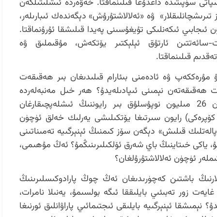
اتى سۈپىتىدە داغدۇغا قىلىنماقتا. خەۋەردە ئىشلىتىلگەن
 تىرىشچانلىقلار» ۋە «ئەلالاشتۇرۇش» دېگەندەك ئىبارىلەر،
 ئىجابىي ئىكەنلىكى تۇيغۇسىنى پەيدا قىلىشقا ئۇرۇنماقتا.
مىليارد كىلوۋات-سائەتتىن ئارتۇق ئېلېكتىر يۆتكەش، مۇقىملىق ۋە
قدىم قىلىنماقتا.
ۇ مۇرەككەپ ۋە ئادەمنى بىئارام قىلىدىغان بىر ھەقىقەت
ىلوۋات-سائەت ھەقىقەتەن نېمىنى ئىپادىلەيدۇ؟ ھەر خىل مەنبەلەردە
ئوخشىمىغان سانلار بولسىمۇ، تەخمىنەن 26 مىليون نوپۇسلۇق بىر رايوننىڭ ئىشلەپچىقارغان
ىنىڭ كۆپ قىسمىنىڭ (%80 تىن كۆپرەكى) رايون سىرتىغا يۆتكىلىشى يەرلىك خەلق ئۈچۈن
كاپالەتلىك قىلىش» دېگەن سۆز كىمنىڭ ئېنېرگىيە تەمىناتىنى
، ياكى خىتاينىڭ باي شەرق ئۆلكىلىرىنىڭمۇ؟ ئەڭ مۇھىمى،
ىملەر ئۈچۈن ئەلالاشتۇرۇلغان؟
نلارنىڭ باشتىن كەچۈرىدىغان ئەڭ چوڭ پارادوكىسلىرىنىڭ
 غايەت زور تەبىئىي بايلىققا ئىگە بولسىمۇ، يەنىلا نامرات،
 نېمىشقا ئېنېرگىيە بايلىقى ئىجتىمائىي پاراۋانلىق ئورنىغا