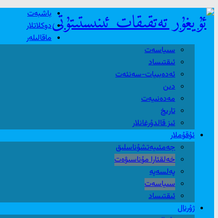
باشبەت
دوكلاتلار
ماقالىلەر
سىياسەت
ئىقتىساد
ئەدەبىيات-سەنئەت
دىن
مەدەنىيەت
تارىخ
ئىز قالدۇرغانلار
ئۇقۇملار
جەمئىيەتشۇناسلىق
خەلقئارا مۇناسىۋەت
پەلسەپە
سىياسەت
ئىقتىساد
ژۇرنال