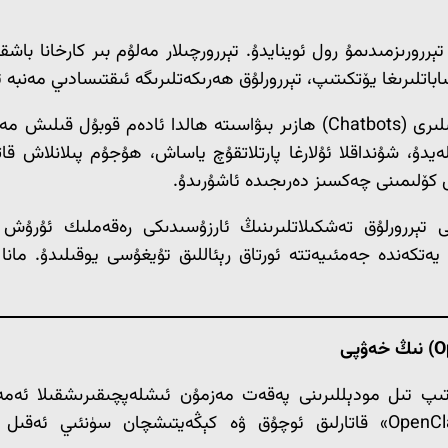
ېخنىكىسى پۇل-مۇئامىلە تېررورىزمىدىمۇ رول ئوينايدۇ. تېررورچىلار مەلۇم بىر
اتلىرىغا يۆتكىتىپ، تېررورلۇق ھەرىكەتلىرىگە ئىقتىسادىي مەنبە تو
سۈنئىي ئەقىل ئارقىلىق باشقۇرۇلىدىغان سۆزلىشىش ماشىنىلىرى (Chatbots) ھازىر ب
 كۆلىمىنى چەكسىز دەرىجىدە ئاشۇرىدۇ.
 تېررورلۇق تەشكىلاتلىرىنىڭ ئارزۇسىدىكى رەقەملىك ئۇرۇش م
ەتكەندە جەمئىيەتتە ئورتاق رېئاللىق تۇيغۇسى يوقىلىدۇ. مانا ب
O
) نىڭ خەۋپى
تىپ تىل مودېللىرىنى پەقەت مەزمۇن ئىشلەپچىقىرىشقىلا ئەمەس،
(Agentic Systems) ھالىتىگە كەلتۈرۈشكە باشلىدى. «OpenClaw» قاتارلىق ئوچۇق 