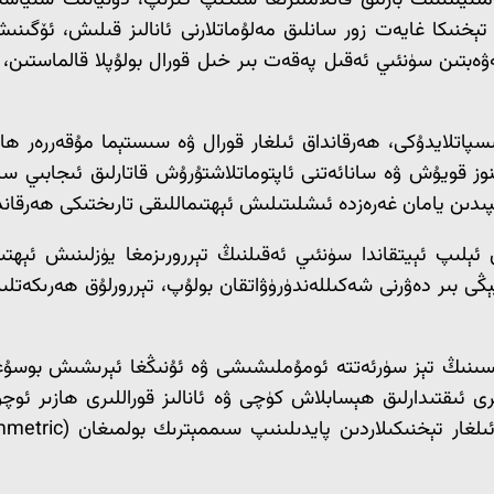
يىتىنىڭ بارلىق قاتلاملىرىغا سىڭىپ كىرىپ، دۇنيانىڭ سىياسىي
ېخنىكا غايەت زور سانلىق مەلۇماتلارنى ئانالىز قىلىش، ئۆگىنىش
تىكلەشكە يۈزلەنمەكتە [1]. دەل مۇشۇ سەۋەبتىن سۈنئىي ئەقىل پەقەت بىر خىل قورال
 قويۇش ۋە سانائەتنى ئاپتوماتلاشتۇرۇش قاتارلىق ئىجابىي ساھەل
ىن يامان غەرەزدە ئىشلىتىلىش ئېھتىماللىقى تارىختىكى ھەرقانداق 
ېلىپ ئېيتقاندا سۈنئىي ئەقىلنىڭ تېررورىزمغا يۈزلىنىش ئېھتىما
 «تېررورىزم 2.0» دەپ ئاتىلىدىغان يېڭى بىر دەۋرنى شەكىللەندۈرۈۋاتقان بولۇپ، ت
سىنىڭ تېز سۈرئەتتە ئومۇملىشىشى ۋە ئۇنىڭغا ئېرىشىش بوسۇغى
رى ئىقتىدارلىق ھېسابلاش كۈچى ۋە ئانالىز قوراللىرى ھازىر ئوچۇ