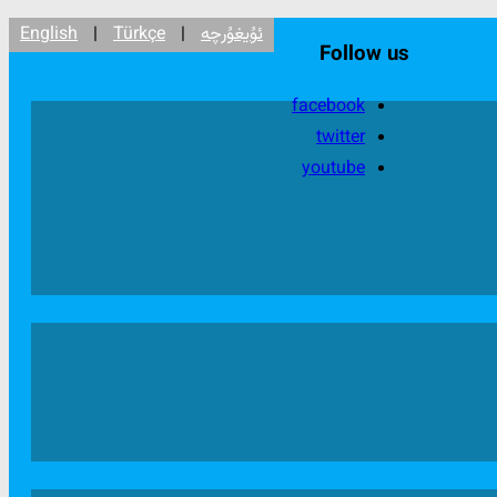
ئۇيغۇرچە
|
Türkçe
|
English
Follow us
facebook
twitter
youtube