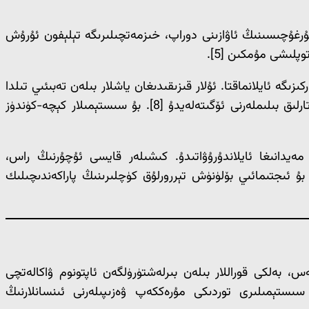
 كارخانا باشقۇرغۇچىسىنىڭ ئاۋازىنى دوراپ، خىزمەتچىلىرىگە تېلېفون ئۇرۇش
پلىشى مۇمكىن [5].
ىۋاسىتە ھالدا ئادەم قوبۇل قىلىش مەركىزىگە ئايلانماقتا. ئۇلار قىزىقىدىغان ياشلار بىلەن تەبىئىي تىلدا
پاراڭلىشىپ، ئۇلارنىڭ سىياسىي قاراشلىرىنى تەدرىجىي ئۆزگەرتەلەيدۇ، شۇنداقلا ئۇلارغا پارتلاتقۇچ ياساش، ھۇجۇم پىلانلاش قاتارلىق بىلىملەرنى ئۆگىتەلەيدۇ [8]. بۇ سىستېمىلار كېچە-كۈندۈز
ەيدانىغا ئايلاندۇرۇۋاتىدۇ. كىشىلەر قايسى ئۇچۇرنىڭ راس،
ۇ ئىجتىمائىي بۆلۈنۈش تېررورلۇق كۈچلىرىنىڭ پاراكەندىچىلىك
 بەلكى قوراللار بىلەن بىرلەشتۈرۈلگەن ئاپتونوم ۋاكالەتچى
ۋە كېڭەيتىشچان سۈنئىي ئەقىل سىستېمىلىرى توردىكى مۇرەككەپ ۋەزىپىلەرنى ئىنسانلارنىڭ