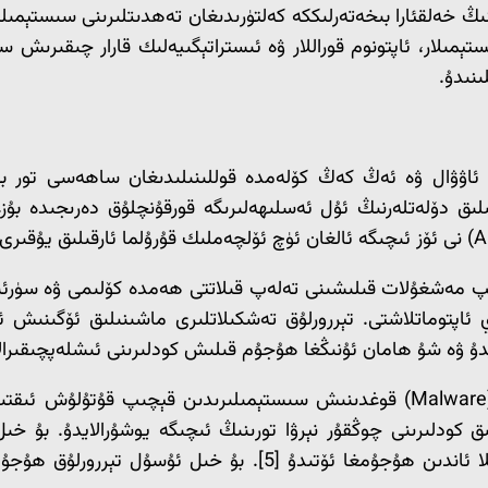
ىڭ خەلقئارا بىخەتەرلىككە كەلتۈرىدىغان تەھدىتلىرىنى سىستېمىلىق
ېمىلار، ئاپتونوم قوراللار ۋە ئىستراتېگىيەلىك قارار چىقىرىش س
نىدۇ.
 ئاۋۋال ۋە ئەڭ كەڭ كۆلەمدە قوللىنىلىدىغان ساھەسى تور بوش
رى» (OCOs) نى تەشكىللەش ئارقىلىق دۆلەتلەرنىڭ ئۇل ئەسلىھەلىرىگە قورقۇنچلۇ
ىپ مەشغۇلات قىلىشىنى تەلەپ قىلاتتى ھەمدە كۆلىمى ۋە سۈرئى
 ئاپتوماتلاشتى. تېررورلۇق تەشكىلاتلىرى ماشىنىلىق ئۆگىنىش ئ
ق كودلىرىنى چوڭقۇر نېرۋا تورىنىڭ ئىچىگە يوشۇرالايدۇ. بۇ 
يۈزتۇرانە تونۇلۇشى ياكى مەلۇم سىستېما مۇھىتىنى) سەزگەندىلا ئا