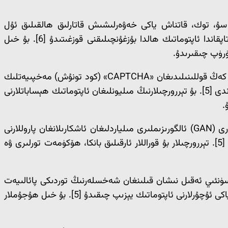
ى سۇ، توك، قاتناش ياكى خەۋەرلىشىش قاتارلىق ھالقىلىق ئۇل
ئەسلىھە تورلىرىغا كىرگۈزۈپ قويىدۇ. بۇ سىستېمىلار ئىچكى قىسىمدا كۆزىتىش ۋە ئۆگىنىش ئېلىپ بېرىپ، ئەڭ ئاجىز نۇقتىنى تاپقاندا ئاپتوماتىك ھالدا بۇزغۇنچىلىقنى قوزغىتىدۇ [6]. بۇ خىل
رۈپ چىقىرىدۇ.
بۇنىڭدىن سىرت سۈنئىي ئەقىل تور دەلىللەش سىستېمىلىرىنى بىكار قىلىشتىمۇ كۈچلۈك قورالغا ئايلانماقتا. تور بىخەتەرلىكىدە كەڭ قوللىنىلىدىغان «CAPTCHA» (كود تونۇش) مەخپىيەتلىك
تەكشۈرۈش سىستېمىلىرى ئاللىبۇرۇن سۈنئىي ئەقىلنىڭ ماشىنىلىق كۆرۈش (Computer Vision) ئىقتىدارى ئارقىلىق بۇزۇپ تاشلاندى [5]. بۇ تېررورچىلارنىڭ مىليونلىغان ئاپتوماتىك ھېساباتلارنى
شىفىر بۇزۇش تېخنىكىسىمۇ سۈنئىي ئەقىل ئارقىلىق يېڭى سەۋىيەگە يەتتى. «PassGAN» غا ئوخشاش گېنېراتىپ رەقىب تورى (GAN) ئالگورىزىملىرى مىلياردلىغان ئاشكارىلانغان پاروللارنى
ئانالىز قىلىش ئارقىلىق ئىنسانلارنىڭ پارول تەڭشەش ئادىتىنى ئۆگىنىدۇ ۋە پارول يېشىش سۈرئىتىنى يۈزلەرچە ھەسسە تېزلىتىدۇ [5]. تېررورچىلار بۇ قوراللار ئارقىلىق بانكا، ھۆكۈمەت تورلىرى ۋە
 ھالەتكە كەلمەكتە. سۈنئىي ئەقىل نىشان قىلىنغان شەخسلەرنىڭ توردىكى پائالىيەت
ئىزلىرىنى ۋە پىسخىكىلىق ئالاھىدىلىكلىرىنى چوڭقۇر ئانالىز قىلىپ، شۇ ئادەم ئۈچۈن ئەڭ ئاسان ئالدىنىدىغان ساختا ئېلخەتلەرنى ياكى ئۇچۇرلارنى ئاپتوماتىك يېزىپ چىقىدۇ [5]. بۇ خىل ھۇجۇملار