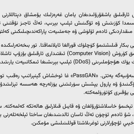
ل ئارقىلىق باشقۇرۇلىدىغان يامان غەرەزلىك يۇمشاق دېتاللارن
مىقداردىكى ئادەم ئۆلۈشى ۋە جەمئىيەت پاراكەندىچىلىكىنى كەلتۈ
 بېرىشىغا ئىمكانىيەت يارىتىدۇ.
ى يۇقىرى كۆتۈرۈلمەكتە.
ىرلىق (Social Engineering) ھۇجۇملىرى تېخىمۇ خاسلاشتۇرۇلغان ۋە قايىل قىلارلىق
ىي ئۇچۇرلارنى ئوغرىلاشتا قوللىنىلىشى مۇمكىن.