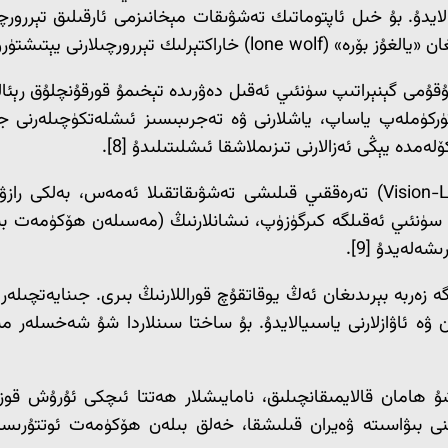
لارنى يېتىشتۈرۈپ چىقىشى مۇمكىن.
ڭدىن باشقا «مېمېتىك ئۇرۇش» (Memetic warfare) ئۇقۇمى گېنېراتىپ سۈنئىي ئەقىل دەۋرىدە تېخى
ركۈملەپ ياساپ، ياشلارنى ۋە تەجرىبىسىز ئىشلەتكۈچىلەرنى جە
كۆرۈش-تىل مودېللىرىنىڭ (Vision-Language Models – VLMs) تەرەققىي قىلىشى تەش
سۈنئىي ئەقىلگە كىرگۈزۈپ، نىشانلارنىڭ (مەسىلەن ھۆكۈمەت بىنالى
ەلەيدۇ [9].
ىسى ئۇچۇر پۈتۈنلۈكىگە زەربە بېرىدىغان ئەڭ يوقاتقۇچ قوراللارنىڭ بىرى. ج
 ئاۋازلارنى ياسىيالايدۇ. بۇ ساختا سىنلاردا شۇ شەخسلەر مىل
 شۇ ھامان قالايمىقانچىلىق، نامايىشلار ھەتتا ئىچكى ئۇرۇش ق
ىنى بىۋاسىتە ۋەيران قىلىشقا، خەلق بىلەن ھۆكۈمەت ئوتتۇر