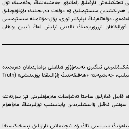
نى تەشكىللەش ئارقىلىق زامانىۋى جەمئىيەتنىڭ رەقەملىك ئۇل
ىق ھەرىكىتىدىن سىستېمىلىق ۋە دۆلەت دەرىجىلىك بۇزغۇنچىلىق
ەنمەي، دۆلەتلەرنىڭ ئېلېكتىر تورى، پۇل-مۇئامىلە سىستېمىسى
راللانغان تېررورىزمنىڭ ئالدىنى ئېلىش ئەڭ قىيىن بولغان
LLMs) تېز سۈرئەتتە راۋاجلىنىشى تېررورلۇق تەشكىلاتلىرىنى ئىلگىرى تەسەۋۋۇر قىلغىلى بولمايدىغان دەرىجىدە
ئۇچۇر ۋە تەشۋىقات قوراللىرى بىلەن تەمىنلىدى. بۇ تېخنىكىلار ئۇچۇر پۈتۈنلۈكىگە (Information Integrity) بىۋاسىتە تەھدىت سېلىپ، جەمئىيەتتە «ھەقىقەتنىڭ زاۋاللىققا يۈزلىنىشى» (Truth
 قايىل قىلارلىق ساختا تەشۋىقات مەزمۇنلىرىنى تېز سۈرئەتتە
دۆلىتى» (ISIS) ۋە «ئەل-قائىدە» گە تارماق گۇرۇپپىلار سۈنئىي ئەقىل ۋاسىتىلىرىدىن پايدىلىنىپ ئۆزلىرىنىڭ مەۋھۇم
ىلەرنىڭ سىياسىي ئاڭ ۋە ئىجتىمائىي نارازىلىق پىسخىكىسىغا