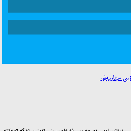
سى سېنارىيەلەر