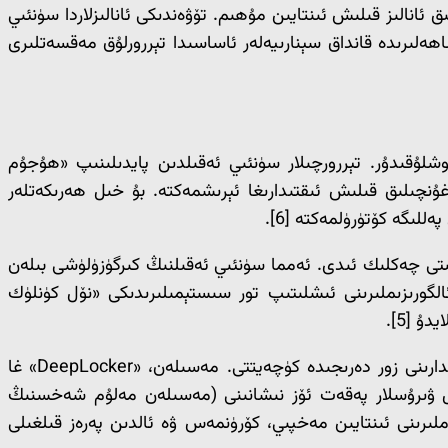
 ئانالىز قىلىش ئىنتايىن مۇھىم. تۆۋەندىكى ئانالىزلاردا سۈنئىي
اھەلىرىدە قانداق سېنارىيەلەر ئاساسىدا تېررورلۇق مەقسەتلىرى
لۇقىدۇر. تېررورچىلار سۈنئىي ئەقىلدىن پايدىلىنىپ «ھۇجۇم
ق دەرىجىدە بۇزغۇنچىلىق قىلىش ئىقتىدارىغا ئېرىشمەكتە. بۇ خىل ھەرىكەتلەر
تى چەكلىك ئىدى. ئەمما سۈنئىي ئەقىلنىڭ كىرگۈزۈلۈشى بىلەن
الگورىزىملىرىنى ئىشلىتىپ تور سىستېمىلىرىدىكى «نۆل كۈنلۈك
سۈنئىي ئەقىل يەنە يامان غەرەزلىك يۇمشاق دېتاللارنىڭ (Malware) قوغدىنىش سىستېمىلىرىدىن قېچىپ قۇتۇلۇش ئىقتىدارىنى زور دەرىجىدە كۈچەيتتى. مەسىلەن، «DeepLocker» غا
خىل ۋىرۇسلار پەقەت ئۆز نىشانىنى (مەسىلەن مەلۇم شەخسنىڭ
ندىن ھۇجۇمغا ئۆتىدۇ [5]. بۇ خىل ئۇسۇل تېررورلۇق ھۇجۇملىرىنى ئىنتايىن مەخپىي، كۆرۈنمەس ۋە ئالدىن پەرەز قىلغىلى