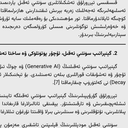
قىسقىسى تېررورلۇق تەشكىلاتلىرى سۈنئىي ئەقىل ياردىمىدە
ئەسلىھەلىرىگە ئەجەللىك زەربە بېرىش ئىقتىدارىنى ھازىرلىماق
كۈچىگە ئايلاندۇرماقتا. تور مۇھىتىدىكى بۇ رەقەملىك سايە ئۇ
ۋە خەۋەرلىشىش تۈگۈنلىرىنى مىسلى كۆرۈلمىگەن دەرىجىدە پا
سېنارىيەلىرىنىڭ بىرىدۇر.
2. گېنېراتىپ سۈنئىي ئەقىل، ئۇچۇر پۈتۈنلۈكى ۋە ساختا تەشۋىقات
Decay) نى كەلتۈرۈپ چىقارماقتا [7].
تېررورلۇق گۇرۇپپىلىرىنىڭ گېنېراتىپ سۈنئىي ئەقىلگە تاي
پىلانلىرىنى، نۇتۇقلىرىنى ۋە سىنلىرىنى بىرلا ۋاقىتتا نۇرغۇن تىللار
سۈنئىي ئەقىل مودېللىرىنىڭ قېلىپتىن تاشقىرى مەزمۇن پە