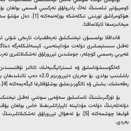
بۈگۈنكى كۈندە سۈنئىي ئەقىل تېخنىكىسى ئىنسانىيەت جەمئى
كومپيۇتېر ئىلمىنىڭ ئەڭ يادرولۇق تەركىبىي قىسمى بولغان بۇ ت
ھۆكۈمرانلىق ئورنىنى 
مېخانىزمىغا ئايلانماقتا.
ئەقىل سىستېمىلىرى دۆلەت مۇداپىئەسى، كېسەللىكلەرگە دىئاگنوز
غەيرىي رەسمىي كۈچلەر، جۈملىدىن تېررورلۇق تەشكىلاتلىرى تەرىپىد
كەلگۈسىشۇناسلىق ۋە ئىستراتېگىيەلىك ئانالىز نۇقتىسىدىن ئ
باشلىنىپ بولدى. بۇ جەريان
رەقەملىك، بىلىش ۋە ئالگورىزىملىق بوشلۇقلارغا كېڭەيمەكتە [4].
بۇ ئۆزگىرىشنىڭ ئاساسلىق سەۋەبى سۈنئىي ئەقىل تېخنىكى
دۆلەتلەرنىڭ دۆلەت مۇداپىئە ئاپپاراتلىرىغىلا خاس بولغان يۇقى
بەردى.