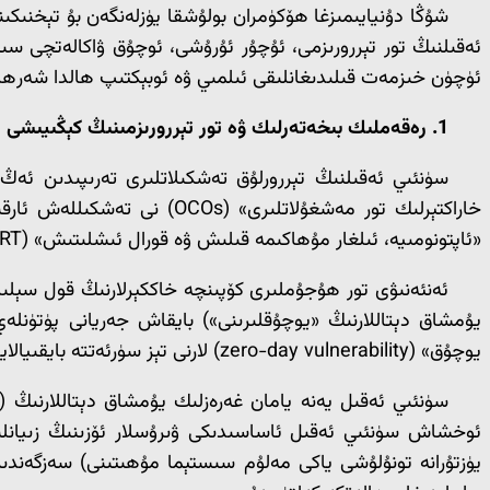
شۇڭا دۇنيايىمىزغا ھۆكۈمران بولۇشقا يۈزلەنگەن بۇ تېخنىكىن
ئەقىلنىڭ تور تېررورىزمى، ئۇچۇر ئۇرۇشى، ئوچۇق ۋاكالەتچى سىست
ئۈچۈن خىزمەت قىلىدىغانلىقى ئىلمىي ۋە ئوبېكتىپ ھالدا شەرھلى
1. رەقەملىك بىخەتەرلىك ۋە تور تېررورىزمىنىڭ كېڭىيىشى
سۈنئىي ئەقىلنىڭ تېررورلۇق تەشكىلاتلىرى تەرىپىدىن ئەڭ
خاراكتېرلىك تور مەشغۇلاتلى
«ئاپتونومىيە، ئىلغار مۇھاكىمە قىلىش ۋە قورال ئىشلىتىش» (ART) نى ئۆز ئىچىگە ئالغان ئۈچ ئۆلچەملىك قۇرۇلما ئارقىلىق يۇقىرى پەللىگە كۆتۈرۈلمەكتە [6].
ئەنئەنىۋى تور ھۇجۇملىرى كۆپىنچە خاككېرلارنىڭ قول سېل
يۇمشاق دېتاللارنىڭ «يوچۇقلىرىنى») بايقاش جەريانى پۈتۈنلەي
يوچۇق» (zero-day vulnerability) لارنى تېز سۈرئەتتە بايقىيالايدۇ ۋە شۇ ھامان ئۇنىڭغا ھۇجۇم قىلىش كودلىرىنى ئىشلەپچىقىرالايدۇ [5].
ئوخشاش سۈنئىي ئەقىل ئاساسىدىكى ۋىرۇسلار ئۆزىنىڭ زىيانلى