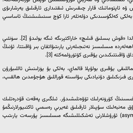
، ئىقتىسادىي ۋە ھەربىي قۇرۇلمىسىنى تۈپتىن ئۆزگەرتمەكتە.
 ۋە ئاپتوماتىك قارار چىقىرىش ئىقتىدارى ئارقىلىق يەرشارىۋى
 بولۇپلا قالماستىن، بەلكى كەلگۈسىدىكى دۆلەتلەر ئارا كۈچ سىنىشىشنىڭ ئاساسىي
قانداقلا بولمىسۇن تېخنىكىلىق تەرەققىيات تارىخى شۇنى ئىسپاتلايدۇكى، ھەرقانداق ئىلغار قورال ۋە سىستېما مۇقەررەر ھالدا «قوش بىسلىق قىلىچ» خاراكتېرىگە ئىگە بولىدۇ [2]. سۈنئىي
ەردە مىسلىسىز نەتىجىلەرنى يارىتىۋاتقان بىر ۋاقىتتا، ئۇنىڭ
ۋاقىتتىكىدىن يۇقىرى كۆتۈرۈلمەكتە [3].
للىقى يۇقىرى بولۇپلا قالماي، بەلكى بۇ يۈزلىنىش ئاللىبۇرۇن
ېررورلۇق ھەرىكەتلىرى فىزىكىلىق دۇنيادىكى بىۋاسىتە قوراللىق ھۇجۇمدىن ھالقىپ،
سىنىڭ كۆرۈنەرلىك تۆۋەنلىشىدۇر. ئىلگىرى پەقەت قۇدرەتلىك
ق مەنبەلىك سۇپىلار ئارقىلىق غەيرىي رەسمىي ئاكتىيورلارنىڭمۇ
قولىغا چۈشمەكتە [5]. بۇ ئەھۋال تېررورلۇق تەشكىلاتلىرىنىڭ ئىلغار تېخنىكىلاردىن پايدىلىنىپ سىممېترىك بولمىغان (asymmetric) ئۇرۇشلارنى تەشكىللىشىگە مىسلىسىز پۇرسەت يارىتىپ