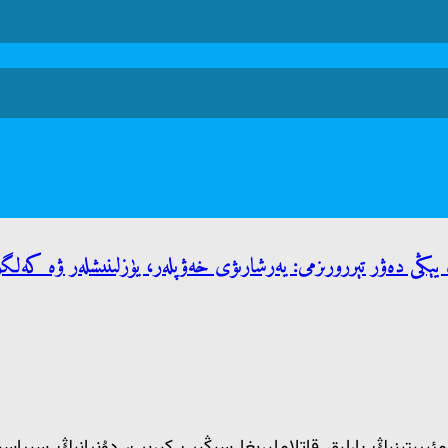
 يېڭى دەۋر تېررورىزمى: يەرشارىۋى خەۋپلەر، يۈزلىنىشلەر ۋە كەلگۈ