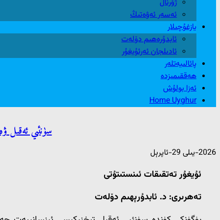
ژۇرنال
ئەسەر ئەۋەتىڭ
يازغۇچىلار
ئابدۇرەھىم دۆلەت
ئادىلجان ئەرئۇيغۇر
پائالىيەتلەر
ھەققىمىزدە
ئەزا بولۇش
Home Uyghur
سۈنئىي ئەقىل ۋە
2026-يىلى 29-ئاپرېل
ئۇيغۇر تەتقىقات ئىنستىتۇتى
تەھرىرى: د. ئابدۇرېھىم دۆلەت