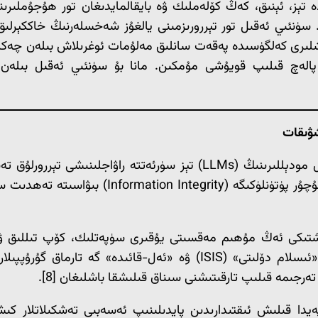
 تېز، ئېنىق، كەڭ كۆلەملىك ۋە بايقالمايدىغان تور ھۇجۇملىرى
تا. سۈنئىي ئەقىل تور تېررورىزمىنى يالغۇز شەخسلەرنىڭ خاككېرل
رۇشلىرى كەلگۈسىدە پەقەت سانلىق مەلۇمات ئوغرىلاش بىلەن چەكل
لەچ قىلىپ قويۇشى مۇمكىن. مانا بۇ سۈنئىي ئەقىل بىلەن قو
گېنېراتىپ سۈنئىي ئەقىلنىڭ (Generative AI) ۋە چوڭ تىل مودېللىرىنىڭ (
ىنىشتىكى ئەڭ مۇھىم مەقسىتى يۇقىرى سۈپەتلىك، كۆپ تىللىق ۋە
ئىشلەپچىقىرىش ۋە تارقىتىشتۇر. يېقىنقى ئانالىزلارغا قارىغاندا «ئىسلام 
غا تەرجىمە قىلىپ تارقىتىشنى سىناق قىلىشقا باشلىغان [8].
يدا قىلىش ئىقتىدارىدىن پايدىلىنىپ ئەسەبىي تەشكىلاتلار كىش