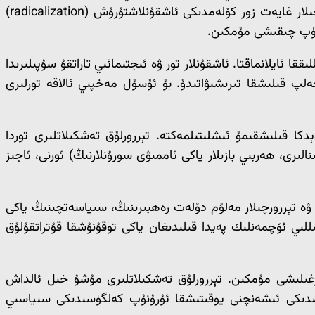
نىشانلىق ھالدا خاسلاشتۇرۇلغان تەشۋىقات ئۇچۇرلىرىنى تارقىتالايدۇ. بۇ خىل ئاپتوماتىك تەشۋىقات مېخانىزمى ئارقىلىق تېررورچىلار غايەت زور كۆلەمدىكى ئاشقۇنلاشتۇرۇش (radicalization)
مۇ قورقۇنچلۇق رېئاللىققا ئايلانماقتا. ئاشقۇنلار تور ۋە ئىجتىمائىي تاراتقۇ سۇپىلىرىدا
لپ قىلىشقا تىرىشىۋاتىدۇ. بۇ ئۇسۇل مەخپىي ئالاقە تورلىرى
ۋىقاتقىلا ئەمەس، بەلكى رازۋېدكا قىلىشقىمۇ ئىشلىتىلمەكتە. تېررورلۇق تەشكىلاتلىرى توردا
رى، ھەربىي بازىلار ياكى ئاممىۋى سورۇنلارنىڭ) ئورنى، ئاجىز
ىنايەتچىلەر ۋە تېررورچىلار مەلۇم دۆلەت رەھبىرىنىڭ، سىياسەتچىنىڭ ياكى
لىي ئۆچمەنلىك پەيدا قىلىدىغان ياكى توقۇنۇشقا قۇتراتقۇلۇق
وزغىلىشى مۇمكىن. تېررورلۇق تەشكىلاتلىرى مۇشۇ خىل ئالداش
ىسىدىكى ئىشەنچنى يوقىتىشقا ئۇرۇنۇپ كەلگۈسىدىكى سىياسىي