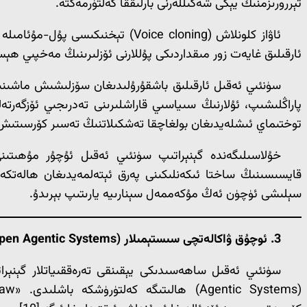
تېررورىزمنىڭ يېڭى شەكىللەرنى بارلىققا كەلتۈرمەكتە.
ئاۋاز كلونلاش (Voice cloning) ت
ئارقىلىق غايەت زور مىقداردىكى پۇللارنى ئۆزلىرىنىڭ مەخپىي ھېساب
توختىماي ئىشلەيدىغان بولغاچقا تەشكىلاتنىڭ تەسىر كۆرسىتىش
خۇلاسىلىگەندە گېنېراتىپ سۈنئىي ئەقىل ئۇچۇر مۇھىتىنى
قايسىسىنىڭ ساختا ئىكەنلىكىنى پەرق ئېتەلمەيدىغان ھالەتكە ي
سېلىشى ئۈچۈن ئەڭ مۇكەممەل سېنارىيە يارىتىپ بېرىدۇ.
3. ئوچۇق ۋاكالەتچى سىستېمىلار (
pen Agentic Systems
سۈنئىي ئەقىل ساھەسىدىكى يېقىنقى تەرەققىياتلار گېنېرا