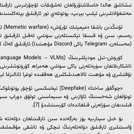
مەشغۇلاتلىرىنى ئېلىپ بېرىپ، پۈتۈنلەي تور ئارقىلىق يېتەكلىنىدىغان «يالغۇز بۆرە» (lone wolf) خاراكتېرلىك تېررورچى
ئۇنى
رەسىم، سىن ۋە قىسقا تېكىستلەرنى سۈنئىي ئەقىل ئارقىلىق تۈ
(مەسىلەن، Telegram ياكى Discord مۇھىتىدا) ئارقىلىق كەڭ كۆلەمدە يېڭى ئەزالارنى تىزىملاشقا ئىشلىتىلىدۇ [8].
ئاشكارىلانغان سۈرەتلەرنى ياكى سۈنئىي ھەمراھ كۆرۈنۈشلىرىنى 
نۇقتىلىرى ۋە مۇھىت ئالاھىدىلىكلىرى ھەققىدە توغرا ئانالىزغا ئېرىش
«چوڭقۇر ساختا» (Deepfake) تېخنىك
تونۇلغان شەخسنىڭ ئاۋازىنى ۋە سىيماسىنى تولۇق دوراپ سىن ۋە
قىلىدىغان سۆزلەرنى قىلغاندەك كۆرسىتىلىدۇ [7].
بۇ خىل سېنارىيە يۈز بەرگەندە سىن تارقىتىلغان دۆلەتتە
ۋاسىتىلىرى ئارقىلىق دۆلەتلەرنىڭ ئىچكى ۋە تاشقى مۇقىملىق