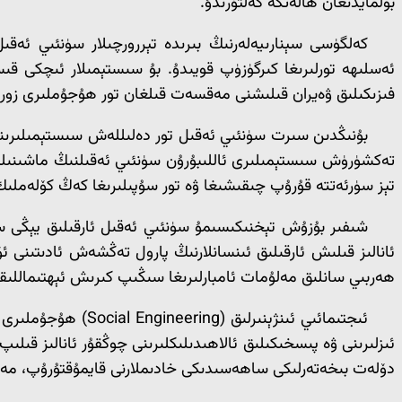
بولمايدىغان ھالەتكە كەلتۈرىدۇ.
كەلگۈسى سېنارىيەلەرنىڭ بىرىدە تېررورچىلار سۈنئىي ئەقى
فىزىكىلىق ۋەيران قىلىشنى مەقسەت قىلغان تور ھۇجۇملىرى زور 
تېز سۈرئەتتە قۇرۇپ چىقىشىغا ۋە تور سۇپىلىرىغا كەڭ كۆلەملىك يۈك ھۇجۇملىرىنى (DDoS) ئېلىپ
ھەربىي سانلىق مەلۇمات ئامبارلىرىغا سىڭىپ كىرىش ئېھتىماللىق
ئىجتىمائىي ئىنژېن
دۆلەت بىخەتەرلىكى ساھەسىدىكى خادىملارنى قايمۇقتۇرۇپ، مەخپ