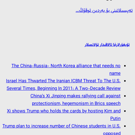
تەپسىلاتىنى بۇ يەردىن ئوقۇڭ…
ئۇيغۇرلارغا ئالاقىدار ئۇلانمىلار
The China-Russia- North Korea alliance that needs no
name
Israel Has Thwarted The Iranian ICBM Threat To The U.S.
Several Times, Beginning In 2011: A Two-Decade Review
China’s Xi Jinping makes rallying call against
protectionism, hegemonism in Brics speech
Xi shows Trump who holds the cards by hosting Kim and
Putin
Trump plan to increase number of Chinese students in U.S.
opposed