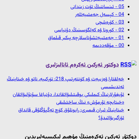
05 - ئىنساننىڭ تۆت زىندانى
04 - كېسەل جەمئىيەتلەر
03 - كۆرەشچى
02 - كورونا ۋە كەلگۈسىنىڭ دۇنياسى
01 - جەمئىيەتشۇناسلارچە پىكىر قىلماق
00 - مۇقەددىمە
دوكتور ئەركىن ئەكرەم ئانالىزلىرى
خەلقئارا ۋەزىيەت ۋە كۈنتەرتىپ 218: تۈركىيە، ناتو ۋە خىتاينىڭ
ئەندىشىسى
ئۇيغۇرلارنىڭ كىملىكى يوقىتىلىۋاتقاندا، دۇنياغا سۇنۇلىۋاتقان
«خىتايچە تۇرمۇش» نىڭ ساختىلىقى
خىتاينىڭ ئىران قىمىرى: رايونلۇق كۈچ تەڭپۇڭلۇقى قانداق
ئۆزگىرىۋاتىدۇ؟
دوكتۇر ئەركىن ئەكرەمنىڭ مۇھىم لىكىسيەلىرىدىن