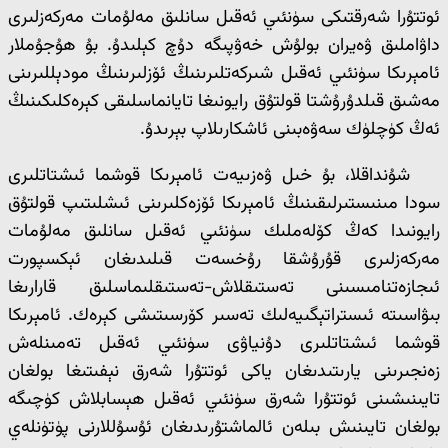
ئوتتۇرا شەرقتىكى سۈنئىي ئەقىل سانلىق مەلۇمات مەركەزلىرى
داۋاملىق ۋەيران بولۇش خەۋپىگە دۇچ كېلىدۇ. بۇ ھۇجۇملار
ئامېرىكا سۈنئىي ئەقىل شىركەتلىرىنىڭ ئۆزلىرىنىڭ مودېللىرىنى
مەشىق قىلدۇرۇشتا قولتۇق رايونىغا تايانماسلىقى كېرەكلىكىنىڭ
ئەڭ كۈچلۈك سەۋەبىنى ئاشكارىلاپ بېرىدۇ.
شۇنداقلا، بۇ خىل ۋەزىيەت ئامېرىكا قوشما ئىشتاتلىرى
سودا مىنىستىرلىقىنىڭ ئامېرىكا ئۆزەكلىرىنى ئىشلىتىپ قولتۇق
رايونىدا كەڭ كۆلەملىك سۈنئىي ئەقىل سانلىق مەلۇمات
مەركەزلىرى قۇرۇشقا رۇخسەت قىلىدىغان ئېكسپورت
ئىجازەتنامىسىنى تەستىقلاش-تەستىقلىماسلىق قارارىغا
بىۋاسىتە ئىستراتېگىيەلىك تەسىر كۆرسىتىشى كېرەك. ئامېرىكا
قوشما ئىشتاتلىرى دۇنياۋى سۈنئىي ئەقىل تەمىنلەش
زەنجىرىنى يارىتىدىغان ياكى ئوتتۇرا شەرق نېفىتىغا بولغان
تايىنىشىنى ئوتتۇرا شەرق سۈنئىي ئەقىل ھېسابلاش كۈچىگە
بولغان تايىنىش بىلەن ئالماشتۇرىدىغان ئۇسۇللارنى پۈتۈنلەي