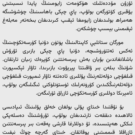
ئۇزۇن مۇددەتلىك ھۆكۈمەت زايومىنىڭ پايدا نىسبىتىنى
يۇقىرى كۆتۈرگەن بولۇپ، پاي چېكى باھاسىنىڭ چۈشۈشىگە
ھەمراھ بولىدىغان زايومغا ئېقىپ كىرىدىغان بىخەتەر مەبلەغ
ئېقىمىنى بېسىپ چۈشكەن.
مورگان ستانلېي كاپىتالىنىڭ پۈتۈن دۇنيا كۆرسەتكۈچىنىڭ
ئەكس ئەتتۈرۈشىچە، دۇنيا پاي چېكى بازىرى ئۇرۇش
باشلانغاندىن بۇيان بەش پىرسەنتتىن كۆپرەك زىيان تارتقان.
شۇنىڭ بىلەن بىر ۋاقىتتا پېرېۋوت بازىرىدا، تاۋار ئېكسپورت
قىلغۇچى دۆلەتلەرنىڭ پۇللىرى ئادەتتە تاۋار ئىمپورت قىلغۇچى
دۆلەتلەرنىڭكىدىن كۆرۈنەرلىك ئۈستۈنلۈكنى ئىگىلىگەن بولۇپ،
ئامېرىكا دوللىرى كۆرسەتكۈچى ئازراق ئۆرلىگەن.
بۇ نۇقتىدا خىتاي پۇلى بولغان خەلق پۇلىنىڭ ئىپادىسى
ئالاھىدە دىققەت تارتىدىغان بولۇپ، ئۇرۇشنىڭ دەسلەپكى
ئىككى ھەپتىسىدە، ئۇ دوللارغا قارشى پەقەت بىر پىرسەنتتىن
ئازراقلا قىممىتىنى يوقاتقان. خىتاي گەرچە چوڭ نېفىت