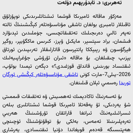
تەھرىرى: د. ئابدۇرېھىم دۆلەت
مەزكۇر ماقالە ئامېرىكا قوشما ئىشتاتلىرىدىكى نوپۇزلۇق
ئاقىللار ئامبىرى بولغان تاشقى مۇناسىۋەتلەر كېڭىشىنىڭ ئالتە
نەپەر ئالىي دەرىجىلىك تەتقىقاتچىسى، جۈملىدىن ئېدىۋارد
فىشمان، براد سېتسېر، مايكىل ۋېرز، كىرىس ماكگۇيېر، روگېر
فېرگۇسون ۋە رېبېككا پاتتېرسون قاتارلىقلار تەرىپىدىن ئورتاق
يېزىپ چىقىلغان. بۇ ماقالە «ئىران ئۇرۇشى جۇغراپىيەلىك
ئىقتىساد بورىنىنى قانداق قوزغىدى؟» دېگەن تېمىدا بولۇپ،
2026-يىلى7-مارت كۈنى
تاشقى مۇناسىۋەتلەر كېڭىشى ئورگان
تورىدا
رەسمىي ئېلان قىلىنغان.
بۇ ئەسەرنىڭ ئاكادېمىك ئەھمىيىتى ۋە تەتقىقات قىممىتى
شۇ يەردىكى، ئۇ پەقەتلا ئامېرىكا قوشما ئىشتاتلىرى بىلەن
ئىسرائىلىيەنىڭ ئىرانغا قاراتقان ئۇرۇشىنىڭ ھەربىي
تەرەپلىرىنىلا ئەمەس، بەلكى بۇ توقۇنۇشنىڭ ئۈچىنچى
ھەپتىسىگە قەدەم قويغاندا دۇنيا ئىقتىسادى، يەرشارى