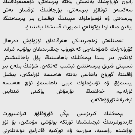
رايون گۈرۈچنىڭ يەتمىش يەتتە پىرسەنتى، كۆممىقوناقنىڭ
سەكسەن توققۇز پىرسەنتى، پۇرچاقنىڭ توقسان بەش
پىرسەنتى ۋە ئۆسۈملۈك مېيىنىڭ توقسان بىر پىرسەنتىگە
يېقىن مىقداردا پۈتۈنلەي ئىمپورت قىلىشقا بېقىنىدۇ.
تەمىنلەش زەنجىرىدىكى ھەرقانداق ئۈزۈلۈش دەرھال
كۆرۈنەرلىك ئاقىۋەتلەرنى كەلتۈرۈپ چىقىرىدىغان بولۇپ، ئىراندا
ئۆتكەن بىر يىلدا يېمەكلىك باھاسىنىڭ پۇل پاخاللىشىش
نىسبىتى قىرىق پىرسەنتتىن ئېشىپ كەتكەن. شۇنىڭ بىلەن بىر
ۋاقىتتا، گۈرۈچ باھاسى يەتتە ھەسسە ئۆرلىگەن، يېشىل
يېسىمۇق ۋە ئۆسۈملۈك مېيى باھاسىمۇ ئۈچ ھەسسە
ئۆرلەپ، خەلقنىڭ تۇرمۇش يۈكىنى ئىنتايىن
ئېغىرلاشتۇرۇۋەتكەن.
يېمەكلىك كىرىزىسى يېڭى قۇرۇقلۇق تىرانسپورت
كارىدورلىرىنىڭ ئېچىلىشىغا تۈرتكە بولۇشى مۇمكىن، بۇ ئۆز
نۆۋىتىدە رۇسىيە، سۈرىيە ۋە تۈركىيە قاتارلىق دۆلەتلەرنى