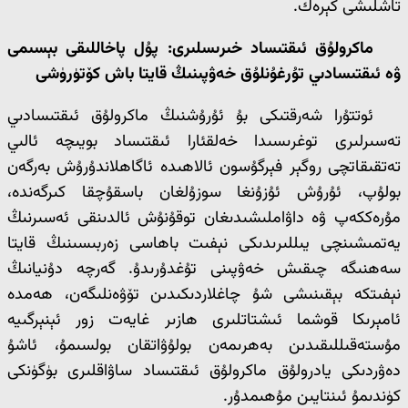
تاشلىشى كېرەك.
ماكرولۇق ئىقتىساد خىرىسلىرى: پۇل پاخاللىقى بېسىمى
ۋە ئىقتىسادىي تۇرغۇنلۇق خەۋپىنىڭ قايتا باش كۆتۈرۈشى
ئوتتۇرا شەرقتىكى بۇ ئۇرۇشنىڭ ماكرولۇق ئىقتىسادىي
تەسىرلىرى توغرىسىدا خەلقئارا ئىقتىساد بويىچە ئالىي
تەتقىقاتچى روگېر فېرگۇسون ئالاھىدە ئاگاھلاندۇرۇش بەرگەن
بولۇپ، ئۇرۇش ئۇزۇنغا سوزۇلغان باسقۇچقا كىرگەندە،
مۇرەككەپ ۋە داۋاملىشىدىغان توقۇنۇش ئالدىنقى ئەسىرنىڭ
يەتمىشىنچى يىللىرىدىكى نېفىت باھاسى زەربىسىنىڭ قايتا
سەھنىگە چىقىش خەۋپىنى تۇغدۇرىدۇ. گەرچە دۇنيانىڭ
نېفىتكە بېقىنىشى شۇ چاغلاردىكىدىن تۆۋەنلىگەن، ھەمدە
ئامېرىكا قوشما ئىشتاتلىرى ھازىر غايەت زور ئېنېرگىيە
مۇستەقىللىقىدىن بەھرىمەن بولۇۋاتقان بولسىمۇ، ئاشۇ
دەۋردىكى يادرولۇق ماكرولۇق ئىقتىساد ساۋاقلىرى بۈگۈنكى
كۈندىمۇ ئىنتايىن مۇھىمدۇر.