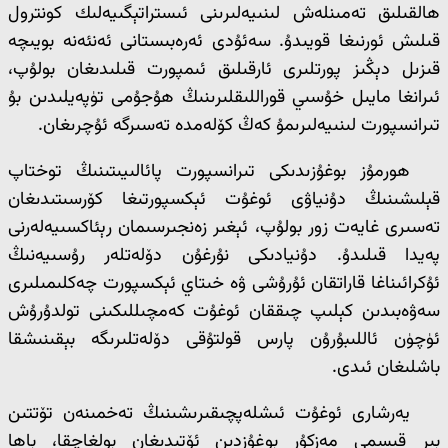
ھالقىلىق تەمىنلەش لىنىيەلىرىنى ئىستراتېگىيەلىك كونترول
قىلىش ئورنىغا قويىدۇ. سەئۇدى ئەرەبىستانى ئەنئەنە بويىچە
قىزىل دېڭىز پورتلىرى ئارقىلىق ئىمپورت قىلىدىغان بولۇپ،
ئىرانغا مايىل خۇسىي قوراللىقلىرىنىڭ ھۇجۇمى تۈپەيلىدىن بۇ
تىرانسپورت لىنىيەلىرىمۇ كەڭ كۆلەمدە تەسىرگە ئۇچرىغان.
ھورمۇز بوغۇزىدىكى تىرانسپورت پائالىيىتىنىڭ توختاپ
قېلىشىنىڭ دۇنياۋى ئوغۇت ئېكسپورتىغا كۆرسىتىدىغان
تەسىرى غايەت زور بولۇپ، ئېغىر زەنجىرسىمان رېئاكسىيەلەرنى
پەيدا قىلىدۇ. دۇنيادىكى نۇرغۇن دۆلەتلەر رۇسىيەنىڭ
ئۇكرائىناغا قاراتقان ئۇرۇشى ۋە خىتاي ئېكسپورت چەكلىمىلىرى
سەۋەبىدىن كېلىپ چىققان ئوغۇت كەمچىللىكىنى تولدۇرۇش
ئۈچۈن ئاللىبۇرۇن پارس قولتۇقى دۆلەتلىرىگە بېقىنىشقا
باشلىغان ئىدى.
يەرشارى ئوغۇت ئىشلەپچىقىرىشىنىڭ تەخمىنەن تۆتتىن
بىر قىسمى مەزكۇر بوغۇزدىن ئۆتىدىغان بولغاچقا، باھا