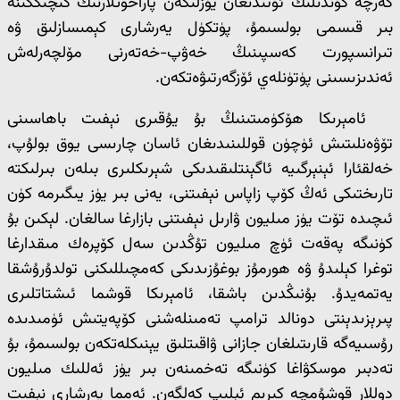
گەرچە كۈندىلىك ئۆتىدىغان يۈزلىگەن پاراخوتلارنىڭ كىچىككىنە
بىر قىسمى بولسىمۇ، پۈتكۈل يەرشارى كېمىسازلىق ۋە
تىرانسپورت كەسپىنىڭ خەۋپ-خەتەرنى مۆلچەرلەش
ئەندىزىسىنى پۈتۈنلەي ئۆزگەرتىۋەتكەن.
ئامېرىكا ھۆكۈمىتىنىڭ بۇ يۇقىرى نېفىت باھاسىنى
تۆۋەنلىتىش ئۈچۈن قوللىنىدىغان ئاسان چارىسى يوق بولۇپ،
خەلقئارا ئېنېرگىيە ئاگېنتلىقىدىكى شېرىكلىرى بىلەن بىرلىكتە
تارىختىكى ئەڭ كۆپ زاپاس نېفىتنى، يەنى بىر يۈز يىگىرمە كۈن
ئىچىدە تۆت يۈز مىليون ۋارىل نېفىتنى بازارغا سالغان. لېكىن بۇ
كۈنىگە پەقەت ئۈچ مىليون تۇڭدىن سەل كۆپرەك مىقدارغا
توغرا كېلىدۇ ۋە ھورمۇز بوغۇزىدىكى كەمچىللىكنى تولدۇرۇشقا
يەتمەيدۇ. بۇنىڭدىن باشقا، ئامېرىكا قوشما ئىشتاتلىرى
پىرېزىدېنتى دونالد ترامپ تەمىنلەشنى كۆپەيتىش ئۈمىدىدە
رۇسىيەگە قارىتىلغان جازانى ۋاقىتلىق يېنىكلەتكەن بولسىمۇ، بۇ
تەدبىر موسكۋاغا كۈنىگە تەخمىنەن بىر يۈز ئەللىك مىليون
دوللار قوشۇمچە كىرىم ئېلىپ كەلگەن. ئەمما يەرشارى نېفىت