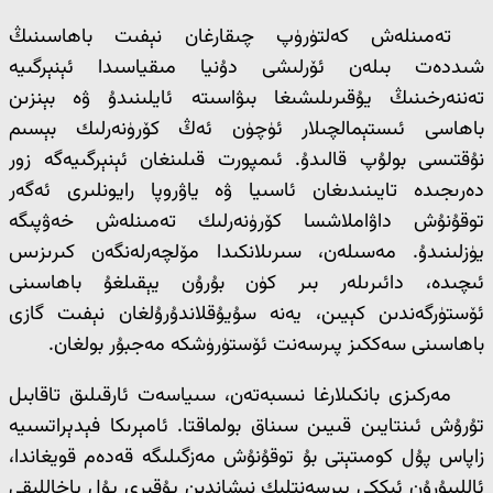
تەمىنلەش كەلتۈرۈپ چىقارغان نېفىت باھاسىنىڭ
شىددەت بىلەن ئۆرلىشى دۇنيا مىقياسىدا ئېنېرگىيە
تەننەرخىنىڭ يۇقىرىلىشىغا بىۋاسىتە ئايلىنىدۇ ۋە بېنزىن
باھاسى ئىستېمالچىلار ئۈچۈن ئەڭ كۆرۈنەرلىك بېسىم
نۇقتىسى بولۇپ قالىدۇ. ئىمپورت قىلىنغان ئېنېرگىيەگە زور
دەرىجىدە تايىنىدىغان ئاسىيا ۋە ياۋروپا رايونلىرى ئەگەر
توقۇنۇش داۋاملاشسا كۆرۈنەرلىك تەمىنلەش خەۋپىگە
يۈزلىنىدۇ. مەسىلەن، سىرىلانكىدا مۆلچەرلەنگەن كىرىزىس
ئىچىدە، دائىرىلەر بىر كۈن بۇرۇن يېقىلغۇ باھاسىنى
ئۆستۈرگەندىن كېيىن، يەنە سۇيۇقلاندۇرۇلغان نېفىت گازى
باھاسىنى سەككىز پىرسەنت ئۆستۈرۈشكە مەجبۇر بولغان.
مەركىزى بانكىلارغا نىسبەتەن، سىياسەت ئارقىلىق تاقابىل
تۇرۇش ئىنتايىن قىيىن سىناق بولماقتا. ئامېرىكا فېدېراتسىيە
زاپاس پۇل كومىتېتى بۇ توقۇنۇش مەزگىلىگە قەدەم قويغاندا،
ئاللىبۇرۇن ئىككى پىرسەنتلىك نىشاندىن يۇقىرى پۇل پاخاللىقى