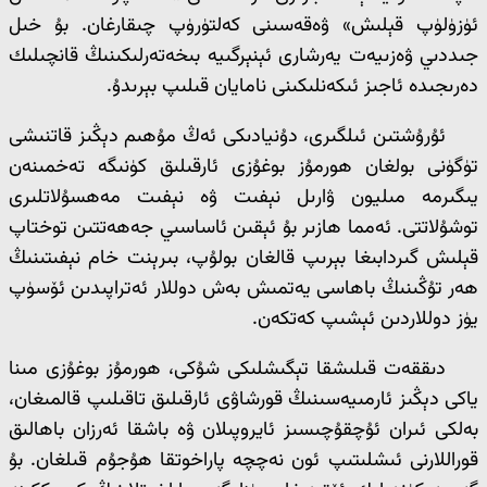
ئۈزۈلۈپ قېلىش» ۋەقەسىنى كەلتۈرۈپ چىقارغان. بۇ خىل
جىددىي ۋەزىيەت يەرشارى ئېنېرگىيە بىخەتەرلىكىنىڭ قانچىلىك
دەرىجىدە ئاجىز ئىكەنلىكىنى نامايان قىلىپ بېرىدۇ.
ئۇرۇشتىن ئىلگىرى، دۇنيادىكى ئەڭ مۇھىم دېڭىز قاتنىشى
تۈگۈنى بولغان ھورمۇز بوغۇزى ئارقىلىق كۈنىگە تەخمىنەن
يىگىرمە مىليون ۋارىل نېفىت ۋە نېفىت مەھسۇلاتلىرى
توشۇلاتتى. ئەمما ھازىر بۇ ئېقىن ئاساسىي جەھەتتىن توختاپ
قېلىش گىردابىغا بېرىپ قالغان بولۇپ، بىرېنت خام نېفىتىنىڭ
ھەر تۇڭىنىڭ باھاسى يەتمىش بەش دوللار ئەتراپىدىن ئۆسۈپ
يۈز دوللاردىن ئېشىپ كەتكەن.
دىققەت قىلىشقا تېگىشلىكى شۇكى، ھورمۇز بوغۇزى مىنا
ياكى دېڭىز ئارمىيەسىنىڭ قورشاۋى ئارقىلىق تاقىلىپ قالمىغان،
بەلكى ئىران ئۇچقۇچىسىز ئايروپىلان ۋە باشقا ئەرزان باھالىق
قوراللارنى ئىشلىتىپ ئون نەچچە پاراخوتقا ھۇجۇم قىلغان. بۇ