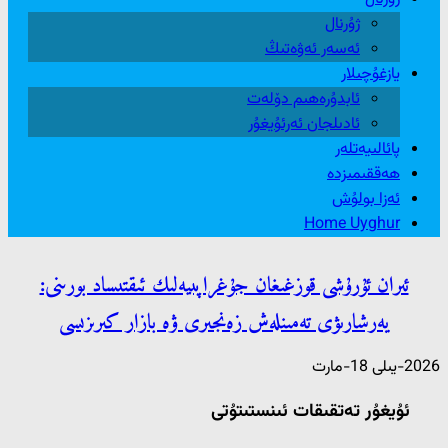
ژۇرنال
ئەسەر ئەۋەتىڭ
يازغۇچىلار
ئابدۇرەھىم دۆلەت
ئادىلجان ئەرئۇيغۇر
پائالىيەتلەر
ھەققىمىزدە
ئەزا بولۇش
Home Uyghur
ئىران ئۇرۇشى قوزغىغان جۇغراپىيەلىك ئىقتىساد بورىنى:
يەرشارىۋى تەمىنلەش زەنجىرى ۋە بازار كىرىزىسى
2026-يىلى 18-مارت
ئۇيغۇر تەتقىقات ئىنستىتۇتى