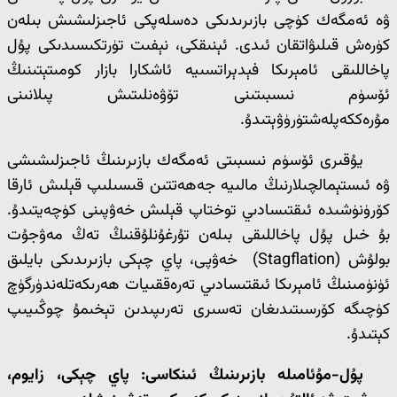
ۋە ئەمگەك كۈچى بازىرىدىكى دەسلەپكى ئاجىزلىشىش بىلەن
كۈرەش قىلىۋاتقان ئىدى. ئېنىقكى، نېفىت تۈرتكىسىدىكى پۇل
پاخاللىقى ئامېرىكا فېدېراتسىيە ئاشكارا بازار كومىتېتىنىڭ
ئۆسۈم نىسبىتىنى تۆۋەنلىتىش پىلانىنى
مۇرەككەپلەشتۈرۈۋېتىدۇ.
يۇقىرى ئۆسۈم نىسبىتى ئەمگەك بازىرىنىڭ ئاجىزلىشىشى
ۋە ئىستېمالچىلارنىڭ مالىيە جەھەتتىن قىسىلىپ قېلىش ئارقا
كۆرۈنۈشىدە ئىقتىسادىي توختاپ قېلىش خەۋپىنى كۈچەيتىدۇ.
بۇ خىل پۇل پاخاللىقى بىلەن تۇرغۇنلۇقنىڭ تەڭ مەۋجۇت
بولۇش (Stagflation) خەۋپى، پاي چېكى بازىرىدىكى بايلىق
ئۈنۈمىنىڭ ئامېرىكا ئىقتىسادىي تەرەققىيات ھەرىكەتلەندۈرگۈچ
كۈچىگە كۆرسىتىدىغان تەسىرى تەرىپىدىن تېخىمۇ چوڭىيىپ
كېتىدۇ.
پۇل-مۇئامىلە بازىرىنىڭ ئىنكاسى: پاي چېكى، زايوم،