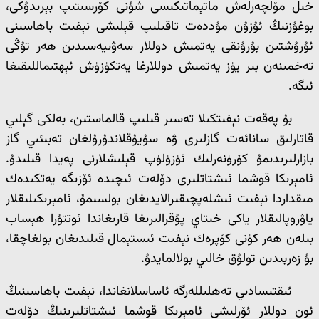
خىل مۆلچەرلەش ماتېماتىكىسى شۇنى كۆرسىتىپ بېرىدۇكى،
بوغۇزنىڭ ئۇزۇن مۇددەت تاقىلىپ قېلىشى نېفىت باھاسىنى
ئۇرۇشتىن بۇرۇنقى يەتمىش دوللار سەۋىيەسىدىن ھەر تۇڭى
تەخمىنەن بىر يۈز يەتمىش دوللارغا يەتكۈزۈش ئېھتىماللىقىغا
ئىگە.
بۇ پەقەت نېفىتكىلا تەسىر قىلىپ قالماستىن، بەلكى گېلىي
قاتارلىق سانائەت گازلىرى ۋە سۇيۇقلاندۇرۇلغان تەبىئىي گاز
بازارلىرىدىمۇ كۆرۈنەرلىك ئۈزۈلۈپ قېلىشلارنى پەيدا قىلىدۇ.
ئامېرىكا قوشما ئىشتاتلىرى دۆلەت ئىچىدە ئۆزىگە يەتكىدەك
مىقداردا نېفىت ئىشلەپچىقىرالايدىغان بولسىمۇ، ئامېرىكىلىقلار
ياۋروپالىقلار ياكى خىتاي پۇقرالىرىغا قارىغاندا ئوتتۇرا ھېساب
بىلەن ھەر كۈنى كۆپرەك نېفىت ئىستېمال قىلىدىغان بولغاچقا،
بۇ زەربىدىن تولۇق خالىي بولالمايدۇ.
ئىقتىسادىي تەھلىللەرگە ئاساسلانغاندا، نېفىت باھاسىنىڭ
ئون دوللار ئۆرلىشى ئامېرىكا قوشما ئىشتاتلىرىنىڭ دۆلەت