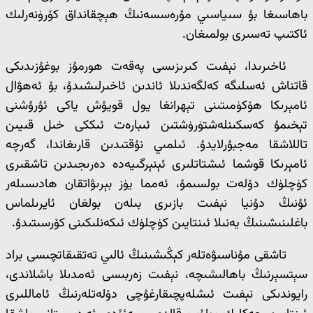
باھاسىغا بۇ سىياسىي مۇرەسسەنىڭ ھېچقانداق كۆرۈنەرلىك
ئاكتىپ تەسىرى بولمىغان.
ئاخىرىدا، نېفىت كىرىزىسى پەقەت ھورمۇز بوغۇزىدىكى
قاتناش ئەسلىگە كەلگەندىلا ئاندىن ئاخىرلىشىدۇ، بۇ ئەھۋال
ئامېرىكا ھۆكۈمىتىنى تېھرانغا يول قويۇش ياكى ئۇرۇشنى
تېخىمۇ كەسكىنلەشتۈرۈشتىن ئىبارەت ئىككى خىل قىيىن
تاللاشقا مەجبۇرلايدۇ. ئىلمىي نۇقتىدىن قارىغاندا، گەرچە
ئامېرىكا قوشما ئىشتاتلىرى ئېنېرگىيەدە دەرىجىدىن تاشقىرى
كۈچلۈك دۆلەت بولسىمۇ، ئەمما يۈز بېرىۋاتقان ھادىسىلەر
ئۇنىڭ دۇنيا نېفىت بازىرى بىلەن بولغان ئايرىلماس
باغلىنىشىنىڭ يەنىلا ئىنتايىن كۈچلۈك ئىكەنلىكىنى كۆرسىتىدۇ.
تاشقى مۇناسىۋەتلەر كېڭىشىنىڭ ئالىي تەتقىقاتچىسى براد
سېتسېرنىڭ باھالىشىچە، نېفىت زەربىسى ئەمدىلا باشلاندى،
رايوندىكى نېفىت ئىشلەپچىقارغۇچى دۆلەتلەرنىڭ ئاماللىرى