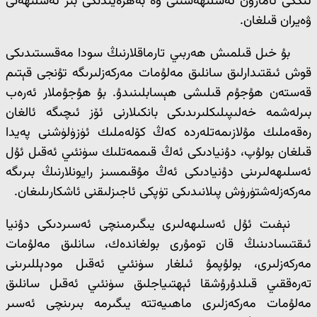
ئىككى ئامازون ئەسلىھەسىنى ۋە بەھرەيندىكى بىر ئەسلىھەنى
ۋەيران قىلغان.
بۇ خىل قىلمىش ھەربىي تارماقلارنىڭ سودا مەقسىتىدىكى
قوش ئىقتىدارلىق سانلىق مەلۇمات مەركەزلىرىگە تۇنجى قېتىم
قەستەن ھۇجۇم قىلىشى ھېسابلىنىدۇ. بۇ ھۇجۇملار ئەرەب
بىرلەشمە خەلىپىلىكلىرىدىكى بانكىلارنى ئۆز ئىچىگە ئالغان
رەقەملىك مۇلازىمەتلەردە كەڭ كۆلەملىك ئۈزۈلۈشنى پەيدا
قىلغان بولۇپ، دۇنيادىكى ئەڭ قىممەتلىك سۈنئىي ئەقىل ئۇل
ئەسلىھەلىرىنى دۇنيادىكى ئەڭ مۇقىمسىز رايونلارنىڭ بىرىگە
مەركەزلەشتۈرۈش پىلانىدىكى تۈپكى ئاجىزلىقنى ئاشكارىلىغان.
نېفىت ئۇل ئەسلىھەلىرى يىگىرمىنچى ئەسىردىكى دۇنيا
ئىقتىسادىنىڭ قان تومۇرى بولغاندەك، سانلىق مەلۇمات
مەركەزلىرى، بولۇپمۇ ئىلغار سۈنئىي ئەقىل مودېللىرىنى
تەرەققىي قىلدۇرۇشقا ئېھتىياجلىق سۈنئىي ئەقىل سانلىق
مەلۇمات مەركەزلىرى ماھىيەتتە يىگىرمە بىرىنچى ئەسىر