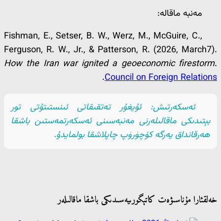
مەنبە ماقالە:
Fishman, E., Setser, B. W., Werz, M., McGuire, C.,
Ferguson, R. W., Jr., & Patterson, R. (2026, March7).
How the Iran war ignited a geoeconomic firestorm
.
.
Council on Foreign Relations
ئەسكەرتىش: ئۇيغۇر تەتقىقاتى ئىنستىتۇتى تور
بېتىدىكى ماقالىلەرنى مەنبەسىنى ئەسكەرتمەستىن باشقا
ھەرقانداق يەرگە كۆچۈرۈپ چاپلاشقا بولمايدۇ.
خەلقئارا مۇناسىۋەت كاتېگورىيەسىدىكى باشقا ماقالىلەر