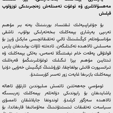
مەھسۇلاتلىرى ۋە ئوغۇت تەمىنلەش زەنجىرىدىكى ئۈزۈلۈپ
قېلىش
بۇ جۇغراپىيەلىك ئىقتىساد بورىنىنىڭ يەنە بىر مۇھىم
تەرىپى يەرشارى يېمەكلىك بىخەتەرلىكى بولۇپ، تاشقى
مۇناسىۋەتلەر كېڭىشىنىڭ ئالىي تەتقىقاتچىسى مايكىل ۋېرز بۇ
مەسىلىنى ئالاھىدە تەكىتلىگەن. ئادەتتە ئاۋات بولىدىغان پارس
قولتۇقى پەقەت خام نېفىتنىڭلا ئەمەس، بەلكى يېمەكلىك ۋە
ئىنتايىن مۇھىم يېزا ئىگىلىك ئوغۇتلىرىنىڭمۇ قەرەللىك
تىرانسپورت قانىلى بولغاچقا، ئۇرۇشنىڭ كېڭىيىش خەۋپى دۇنيا
يېمەكلىك بازىرىغا غايەت زور تەسىر كۆرسىتىدۇ.
ئومۇمىي جەھەتتىن ئاتمىش مىليوندىن ئارتۇق ئاھالە
ياشايدىغان بۇ رايوندىكى دۆلەتلەر يېمەكلىك زەربىسىگە
ئالاھىدە سەزگۈر كېلىدۇ. لوندونغا جايلاشقان ئاممىۋى
سىياسەت تەتقىقات ئىنستىتۇتىنىڭ مەلۇماتىغا قارىغاندا، بۇ