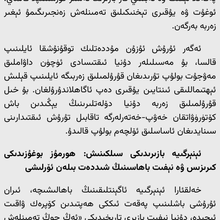
ئوغۇت ۋە يۇقىرى تېخنىكىلىق تەمىنلەش زەنجىرىگىمۇ ئېغىر
زەربە بەرگەن.
ئەگەر ئۇرۇش ئۇزۇن مۇددەتلىك توقۇنۇشقا ئايلىنىپ
قالسا، بۇ مەسىلىلەر دۇنيا ئىقتىسادى ئۈچۈن داۋاملىق
مەۋجۇت بولۇپ تۇرىدىغان قۇرۇلمىلىق زەربىگە ئايلىنىپ قېلىش
ئېھتىماللىقى ئىنتايىن يۇقىرى دەپ ئاگاھلاندۇرۇلغان. بۇ خىل
قۇرۇلمىلىق زەربە دۇنيا دۆلەتلىرىنىڭ يېڭىدىن باش
كۆتۈرۈۋاتقان خەۋپ-خەتەرلەرگە تاقابىل تۇرۇش ئىقتىدارىنى
سىنايدىغان ئاساسلىق ئۆلچەم بولۇپ قالىدۇ.
ئېنېرگىيە بازىرىدىكى سىلكىنىش: ھورمۇز بوغۇزىدىكى
كىرىزىس ۋە نېفىت باھاسىنىڭ شىددەت بىلەن ئۆرلىشى
خەلقئارا ئېنېرگىيە ئاگېنتلىقىنىڭ باھالىشىچە، ئىران
ئۇرۇشى باشلىنىپ پەقەت ئىككى ھەپتىدىن كۆپرەك ۋاقىت
ئىچىدە، دۇنيا نېفىت بازىرى تارىخىدىكى «ئەڭ چوڭ تەمىنلەش