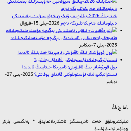
خىتاينىڭ 2026-يىللىق مىيۇنخېن خەۋپسىزلىك يىغىنىدىكى
دىپلوماتىك ھەرىكەتلىرىگە نەزەر
2026-يىلى 15-فېۋرال
«تەرەققىيات» نىقابى ئاستىدىكى يېڭىچە مۇستەملىكىچىلىك:
2025-يىلى 7-دېكابىر
يول قويۇشلار نىڭ ئاقىۋىتى: ئامېرىكا خىتاينىڭ ئالدىدا
ئىستراتېگىيەلىك ئۈستۈنلۈكنى قانداق يوقاتتى؟
2025-يىلى 27-
نويابىر
باھا يېزىڭ
ئېلېكتىرونلۇق خەت ئادرېسىڭىز ئاشكارىلانمايدۇ.
*
بەلگىسى بارلار
چوقۇم تولدۇرۇلىدۇ