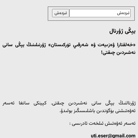
يېڭى ژۇرنال
«خەلقئارا ۋەزىيەت ۋە شەرقىي تۈركىستان» ژۇرنىلىنىڭ يېڭى سانى
نەشىردىن چىقتى!
ژۇرنالنىڭ يېڭى سانى نەشىردىن چىقتى. كېينكى سانغا ئەسەر
ئەۋەتىشنى بۈگۈندىن باشلىسىڭىز بولىدۇ.
ئەسەر ئەۋەتىش ئىلخەت ئادرىسى :
uti.eser@gmail.com