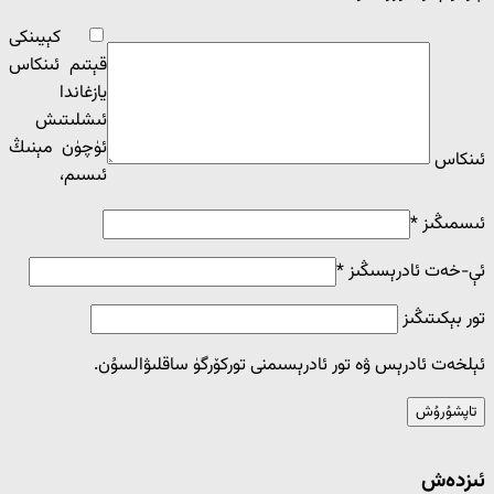
كېيىنكى
قېتىم ئىنكاس
يازغاندا
ئ‍ىشلىتىش
ئۈچۈن مېنىڭ
ئىنكاس
ئ‍ىسىم،
ئىسمىڭىز
*
ئې-خەت ئادرېسىڭىز
*
تور بېكىتىڭىز
ئېلخەت ئادرېس ۋە تور ئادرېسىمنى توركۆرگۈ ساقلىۋالسۇن.
ئىزدەش