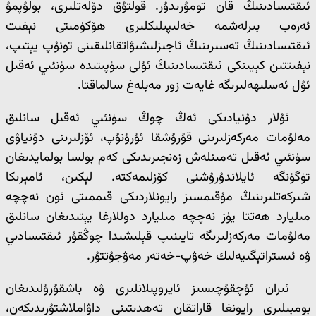
ئىقتىسادىنىڭ قان تومۇرىدۇر. قولتۇق دۆلەتلىرى، بولۇپمۇ
ئەرەب بىرلەشمە خەلىپىلىكلىرى ھۆكۈمىتى نېفىت
ئىقتىسادىنىڭ تەسىرىنىڭ ئاجىزلىشىۋاتقانلىقىنى تونۇپ يېتىپ،
نېفىتتىن كېيىنكى ئىقتىسادىنىڭ ئۇلى سۈپىتىدە سۈنئىي ئەقىل
ئۇل ئەسلىھەلىرىگە غايەت زور مەبلەغ سالماقتا.
ئۇلار دۇنيادىكى ئەڭ چوڭ سۈنئىي ئەقىل سانلىق
مەلۇمات مەركەزلىرىنى قۇرۇشقا ئۇرۇنۇپ، ئۆزلىرىنى دۇنياۋى
سۈنئىي ئەقىل تەمىنلەش زەنجىرىدىكى كەم بولسا بولمايدىغان
تۈگۈنگە ئايلاندۇرۇشنى كۆزلىمەكتە. لېكىن، ئامېرىكا
شىركەتلىرىنىڭ مۇقىمسىز رايونلاردىكى قىممىتى ئون نەچچە
مىليارد ھەتتا يۈز نەچچە مىليارد دوللارغا يېتىدىغان سانلىق
مەلۇمات مەركەزلىرىگە تايىنىپ قېلىشىدا چوڭقۇر ئىقتىسادىي
ۋە ئىستراتېگىيەلىك خەۋپ-خەتەر مەۋجۇتتۇر.
ئىران ئۇچقۇچىسىز ئايروپىلانلىرى ۋە باشقۇرۇلىدىغان
بومبىلىرى رايونغا قاراتقان تەھدىتىنى داۋاملاشتۇرىدىكەن،