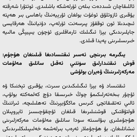
ئاللىقاچان شىددەت بىلەن ئۆرلەشكە باشلىدى. ئوتتۇرا شەرقتە
يۇقىرى ئازوتلۇق ئوغۇت بولغان ئۇرېيەنىڭ باھاسى بىر ھەپتە
ئىچىدىلا ئون توققۇز پىرسەنت ئۆرلەپ، دۇنيانىڭ ھەرقايسى
جايلىرىدىكى يېزا ئىگىلىك تارماقلىرى ئۈچۈن يىپيېڭى مالىيە
خىرىسلىرىنى پەيدا قىلدى.
يىگىرمە بىرىنچى ئەسىر ئىقتىسادىغا قىلىنغان ھۇجۇم:
قوش ئىقتىدارلىق سۈنئىي ئەقىل سانلىق مەلۇمات
مەركەزلىرىنىڭ ۋەيران بولۇشى
ئىقتىساد ۋە يېزا ئىگىلىكىدىن سىرت، يۇقىرى تېخنىكا ۋە
ئۇچۇر بىخەتەرلىكىمۇ چوڭ خىرىسقا دۇچ كەلمەكتە بولۇپ،
ئالىي تەتقىقاتچى كىرىس ماكگۇيېرنىڭ تەھلىلىچە، ئىراننىڭ
قولتۇقتىكى قوشنىلىرىغا قىلغان ئۇچقۇچىسىز ئايروپىلان
ھۇجۇملىرى بىۋاسىتە سودا سانلىق مەلۇمات مەركەزلىرىنى
نىشانلىغان. بۇ ھۇجۇملار ئەرەب بىرلەشمە خەلىپىلىكلىرىدىكى