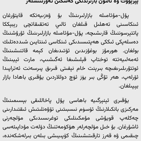
پېرېۋوت ۋە ئالتۇن بازىرىدىكى كەسكىن تەۋرىنىشلەر
پۇل-مۇئامىلە بازارلىرىنىڭ بۇ ۋەزىيەتكە قايتۇرغان
ئىنكاسىنى تەھلىل قىلغان ئالىي تەتقىقاتچى رېبېككا
پاتتېرسوننىڭ قارىشىچە، پۇل-مۇئامىلە بازارلىرىنىڭ ئۇرۇشنىڭ
دەسلەپكى ئىككى ھەپتىسىدىكى ئىنكاسى ئىنتايىن شىددەتلىك
بولغان. ھورمۇز بوغۇزىدىن ئۆتىدىغان كېمە قاتنىشىنىڭ
ئەمەلىيەتتە توختاپ قېلىشىغا ئەگىشىپ، مارت ئېيىنىڭ
ئوتتۇرىلىرىغىچە بىرېنت خام نېفىتى قىرىق پىرسەنت ئەتراپىدا
ئۆرلەپ، ھەر تۇڭى بىر يۈز ئۈچ دوللاردىن يۇقىرى باھادا بازار
يېپىلغان.
يۇقىرى ئېنېرگىيە باھاسى پۇل پاخاللىقى بېسىمىنىڭ
مەركىزى بانكىلارنىڭ ئۆسۈم نىسبىتىنى تۆۋەنلىتىش ئىقتىدارىنى
چەكلەپ قويۇشى مۇمكىنلىكى توغرىسىدىكى مۆلچەرنى
ئاشۇرغان. بۇ خىل مۆلچەرلەر ھۆكۈمەتنىڭ دۆلەت مۇداپىئەسى
چىقىمى ۋە قەرز تارقىتىشىنىڭ كۆپىيىشى بىلەن بىرلەشكەندە،