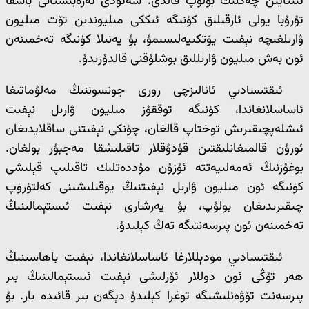
ئىنتايىن چەكلىك بولۇپ قالدى. سەئۇدى ئەرەبىستانى باشقا
تۇرۇبا يولى ئارقىلىق كۈنىگە ئىككى مىليوندىن تۆت مىليون
ۋارىلغىچە نېفىت يۆتكىيەلىسىمۇ، بۇ يەنىلا كۈنىگە تەخمىنەن
ئون بەش مىليون ۋارىللىق بوشلۇقنى قالدۇرىدۇ.
ئىقتىسادىي ئانالىزچى رورى جونسوننىڭ مەلۇماتىغا
ئاساسلانغاندا، كۈنىگە توققۇز مىليون ۋارىل نېفىت
ئىشلەپچىقىرىش توختاپ قالغان، چۈنكى نېفىتنى ساقلايدىغان
ئورۇن قالمىغانلىقتىن قۇدۇقلار تاقىلىشقا مەجبۇر بولغان.
بوغۇزنىڭ ئەمەلىيەتتە ئۇزۇن مۇددەتلىك تاقىلىپ قېلىشى
كۈنىگە ئون مىليون ۋارىل نېفىتنىڭ يوقىلىشىنى كەلتۈرۈپ
چىقىرىدىغان بولۇپ، بۇ يەرشارى نېفىت ئىستېمالىنىڭ
تەخمىنەن ئون پىرسەنتىگە تەڭ كېلىدۇ.
ئىقتىسادىي مودېللارغا ئاساسلانغاندا، نېفىت باھاسىنىڭ
ھەر تۇڭى ئون دوللار ئۆرلىشى نېفىت ئىستېمالىنىڭ بىر
پىرسەنت تۆۋەنلىشىگە توغرا كېلىدۇ دېگەن بىر قائىدە بار. بۇ