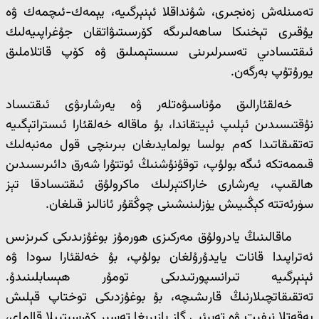
تەمىنلەش زەنجىرى، شۇنداقلا ئېنېرگىيە، يېمەك-ئىچمەك ۋە
يۇقىرى تېخنىكا ساھەلىرىگە كۆرسىتىۋاتقان جۇغراپىيەلىك
ئىقتىسادىي تەسىرلىرىنى سىستېمىلىق ۋە كۆپ قاتلاملىق
يورۇتۇپ بەرگەن.
خەلقئارالىق مۇناسىۋەتلەر ۋە يەرشارىۋى ئىقتىساد
نۇقتىسىدىن ئېلىپ ئېيتقاندا، بۇ ماقالە خەلقئارا ئىستراتېگىيە
تەتقىقاتىدا كەم بولسا بولمايدىغان بىرىنچى قول مەنبەلىك
قىممەتكە ئىگە بولۇپ، توقۇنۇشنىڭ ئوتتۇرا شەرق دائىرىسىدىن
ھالقىپ، يەرشارى خاراكتېرلىك ماكرولۇق ئىقتىسادقا تېز
سۈرئەتتە كېڭىيىش يۈزلىنىشىنى چوڭقۇر ئانالىز قىلغان.
ماقالىنىڭ يادرولۇق مەركىزى ھورمۇز بوغۇزىدىكى كىرىزىس
ئەتراپىدا قانات يايدۇرۇلغان بولۇپ، بۇ خەلقئارا سودا ۋە
ئېنېرگىيە تىرانسپورتىدىكى تومۇر ھېسابلىنىدۇ.
تەتقىقاتچىلارنىڭ قارىشىچە، بۇ بوغۇزدىكى توختاپ قېلىش
پەقەتلا نېفىت ۋە تەبىئىي گاز بازىرىغا تەسىر كۆرسىتىپلا قالماي،