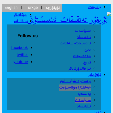
باشبەت
ئۇيغۇرچە
|
Türkçe
|
English
دوكلاتلار
ماقالىلەر
سىياسەت
Follow us
ئىقتىساد
ئەدەبىيات-سەنئەت
facebook
دىن
twitter
مەدەنىيەت
youtube
تارىخ
ئىز قالدۇرغانلار
ئۇقۇملار
جەمئىيەتشۇناسلىق
خەلقئارا مۇناسىۋەت
پەلسەپە
سىياسەت
ئىقتىساد
ژۇرنال