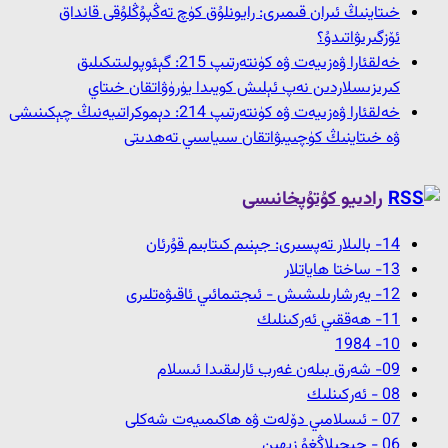
خىتاينىڭ ئىران قىمىرى: رايونلۇق كۈچ تەڭپۇڭلۇقى قانداق
ئۆزگىرىۋاتىدۇ؟
خەلقئارا ۋەزىيەت ۋە كۈنتەرتىپ 215: گېئوپولىتىكىلىق
كىرىزىسلاردىن نەپ ئېلىش كويىدا يۈرۈۋاتقان خىتاي
خەلقئارا ۋەزىيەت ۋە كۈنتەرتىپ 214: دېموكراتىيەنىڭ چېكىنىشى
ۋە خىتاينىڭ كۈچىيىۋاتقان سىياسىي تەھدىتى
رادىيو كۇتۇپخانىسى
14- بالىلار تەپسىرى: جېنىم كىتابىم قۇرئان
13- ﺳﺎﺧﺘﺎ ﮪﺎﻳﺎﺗﻼﺭ
12- ﻳﻪﺭﺷﺎﺭﯨﻠﯩﺸﯩﺶ - ﺋﯩﺠﺘﯩﻤﺎﺋﯩﻲ ﺋﺎﻗﯩﯟﻩﺗﻠﯩﺮﻯ
11- ﮪﻪﻗﻘﯩﻲ ﺋﻪﺭﻛﯩﻨﻠﯩﻚ
10- 1984
09- شەرق بىلەن غەرب ئارلىقىدا ئىسلام
08 - ﺋﻪﺭﻛﯩﻨﻠﯩﻚ
07 - ئىسلامىي دۆلەت ۋە ھاكىمىيەت شەكلى
06 - چېچىلاڭغۇ زېھىن