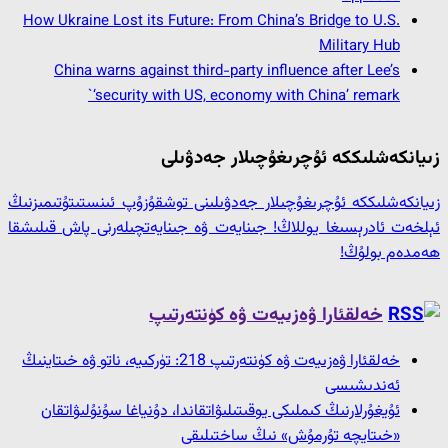
How Ukraine Lost its Future: From China’s Bridge to U.S.
Military Hub
China warns against third-party influence after Lee’s
‘security with US, economy with China’ remark`
زىيانكەشلىككە ئۇچرىغۇچىلار جەدۋىلى
زىيانكەشلىككە ئۇچرىغۇچىلار جەدۋىلىنى توشقۇزۇپ ئىنستىتۇتىمىزنىڭ
ئېلخەت ئادرېسىغا يوللاڭ! جىنايەت ۋە جىنايەتچىلەرنى پاش قىلىشقا
ھەمدەم بولۇڭ!
خەلقئارا ۋەزىيەت ۋە كۈنتەرتىپ
خەلقئارا ۋەزىيەت ۋە كۈنتەرتىپ 218: تۈركىيە، ناتو ۋە خىتاينىڭ
ئەندىشىسى
ئۇيغۇرلارنىڭ كىملىكى يوقىتىلىۋاتقاندا، دۇنياغا سۇنۇلىۋاتقان
«خىتايچە تۇرمۇش» نىڭ ساختىلىقى