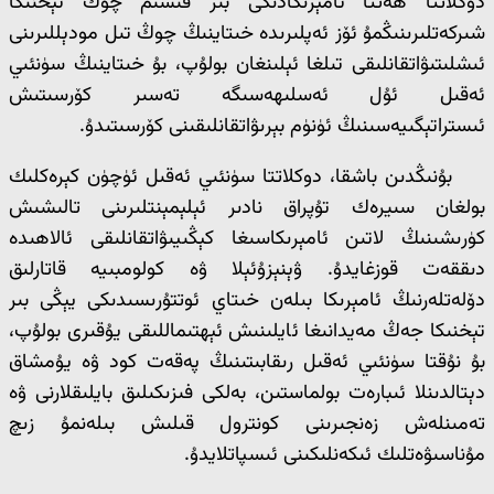
دوكلاتتا ھەتتا ئامېرىكادىكى بىر قىسىم چوڭ تېخنىكا
شىركەتلىرىنىڭمۇ ئۆز ئەپلىرىدە خىتاينىڭ چوڭ تىل مودېللىرىنى
ئىشلىتىۋاتقانلىقى تىلغا ئېلىنغان بولۇپ، بۇ خىتاينىڭ سۈنئىي
ئەقىل ئۇل ئەسلىھەسىگە تەسىر كۆرسىتىش
ئىستراتېگىيەسىنىڭ ئۈنۈم بېرىۋاتقانلىقىنى كۆرسىتىدۇ.
بۇنىڭدىن باشقا، دوكلاتتا سۈنئىي ئەقىل ئۈچۈن كېرەكلىك
بولغان سىيرەك تۇپراق نادىر ئېلېمېنتلىرىنى تالىشىش
كۈرىشىنىڭ لاتىن ئامېرىكاسىغا كېڭىيىۋاتقانلىقى ئالاھىدە
دىققەت قوزغايدۇ. ۋېنېزۇئېلا ۋە كولومبىيە قاتارلىق
دۆلەتلەرنىڭ ئامېرىكا بىلەن خىتاي ئوتتۇرىسىدىكى يېڭى بىر
تېخنىكا جەڭ مەيدانىغا ئايلىنىش ئېھتىماللىقى يۇقىرى بولۇپ،
بۇ نۇقتا سۈنئىي ئەقىل رىقابىتىنىڭ پەقەت كود ۋە يۇمشاق
دېتالدىنلا ئىبارەت بولماستىن، بەلكى فىزىكىلىق بايلىقلارنى ۋە
تەمىنلەش زەنجىرىنى كونترول قىلىش بىلەنمۇ زىچ
مۇناسىۋەتلىك ئىكەنلىكىنى ئىسپاتلايدۇ.