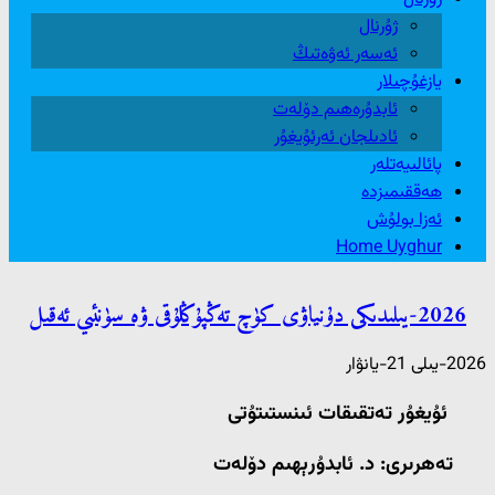
ژۇرنال
ئەسەر ئەۋەتىڭ
يازغۇچىلار
ئابدۇرەھىم دۆلەت
ئادىلجان ئەرئۇيغۇر
پائالىيەتلەر
ھەققىمىزدە
ئەزا بولۇش
Home Uyghur
2026-يىلىدىكى دۇنياۋى كۈچ تەڭپۇڭلۇقى ۋە سۈنئىي ئەقىل
2026-يىلى 21-يانۋار
ئۇيغۇر تەتقىقات ئىنستىتۇتى
تەھرىرى: د. ئابدۇرېھىم دۆلەت