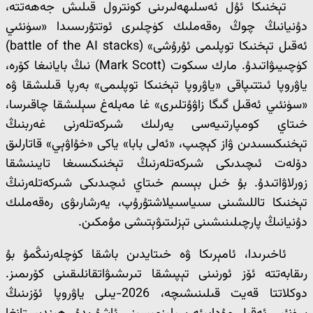
تېخنىكا ئۇل ئەسلىھەلىرىنى كونترول قىلىش جەھەتتە،
دۇنيانىڭ چوڭ رەقەملىك كۈچلىرى ئوتتۇرىسىدا «سۈنئىي
ئەقىل تېخنىكا توپلىمى ئۇرۇشى» (battle of the AI stacks)
كۈچىيىۋاتىدۇ. مارك سىكوت (Mark Scott) نىڭ بايانىغا كۆرە،
ياۋروپا ئىتتىپاقى «ياۋروپا تېخنىكا توپلىمى» بەرپا قىلىشقا ۋە
«سۈنئىي ئەقىل گىگا زاۋۇتلىرى» غا مەبلەغ سېلىشقا چاقىرسا،
خىتاي كومپارتىيەسى يەرلىك شىركەتلەرنى غەربنىڭ
تېخنىكىسىدىن ۋاز كېچىپ، «ئەلى بابا» ياكى «خۇاۋېي» قاتارلىق
دۆلەت ئىچىدىكى شىركەتلەرنىڭ تېخنىكىسىغا تايىنىشقا
زورلاۋاتىدۇ. بۇ خىل بېسىم خىتاي ئىچىدىكى شىركەتلەرنىڭ
تېخنىكا تاللىشىنى سىياسىيلاشتۇرۇپ، يەرشارىۋى رەقەملىك
دۇنيانىڭ پارچىلىنىشىنى تېزلىتىۋېتىشى مۇمكىن.
ئاخىرىدا، ئامېرىكا ۋە خىتايدىن باشقا كۈچلەرنىڭمۇ بۇ
رىقابەتتە ئۆز ئورنىنى تېپىشقا تىرىشىۋاتقانلىقىنى كۆرىمىز.
دوكلاتتا قەيت قىلىنىشىچە، 2026-يىلى ياۋروپا ئۆزىنىڭ