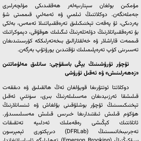
مۇمكىن بولغان سېنارىيەلەر ھەققىدىكى مۆلچەرلىرى
جەملەنگەن. دوكلاتنىڭ ئىلمىي ۋە ئەمەلىي قىممىتى شۇ
يەردىكى، ئۇ پەقەت تېخنىكىلىق تەرەققىياتنىلا ئەمەس، بەلكى
بۇ تەرەققىياتلارنىڭ دۆلەتلەرنىڭ ئىگىلىك ھوقۇقى، دېموكراتىك
قىممەت قاراشلار ۋە خەلقئارالىق بىخەتەرلىككە كۆرسىتىدىغان
تەسىرىنى كۆپ تەرەپلىمىلىك نۇقتىدىن يورۇتۇپ بەرگەن.
ئۇچۇر ئۇرۇشىنىڭ يېڭى باسقۇچى: سانلىق مەلۇماتتىن
«زەھەرلىنىش» ۋە ئەقىل ئۇرۇشى
دوكلاتتا ئوتتۇرىغا قويۇلغان ئەڭ ھالقىلىق ۋە دىققەت
قىلىشقا ئەرزىيدىغان مەسىلىلەرنىڭ بىرى، سۈنئىي ئەقىل
تېخنىكىسىنىڭ ئۇچۇر بوشلۇقىنى بۇلغاش ۋە ئىنسانلارنىڭ
ھۆكۈم قىلىش ئىقتىدارىغا خىرىس قىلىش مەسىلىسىدۇر.
ئاتلانتىك كېڭىشى رەقەملىك ئەدلىيە تەتقىقات
تەجرىبىخانىسىنىڭ (DFRLab) دىرېكتورى ئېمېرسون
بىرۇكىڭنىڭ (Emerson Brooking) تەھلىلىگە ئاساسلانغاندا،