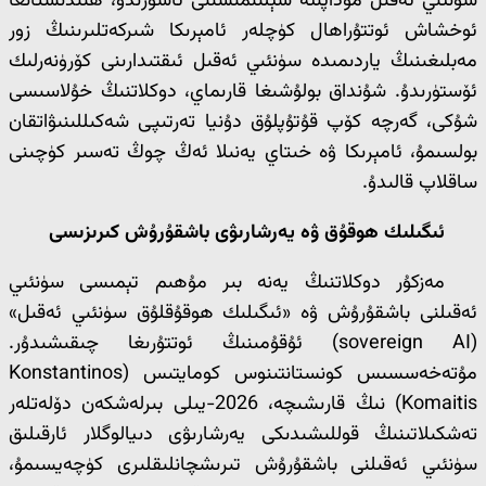
سۈنئىي ئەقىل مۇداپىئە سېلىنمىسىنى ئاشۇرىدۇ، ھىندىستانغا
ئوخشاش ئوتتۇراھال كۈچلەر ئامېرىكا شىركەتلىرىنىڭ زور
مەبلىغىنىڭ ياردىمىدە سۈنئىي ئەقىل ئىقتىدارىنى كۆرۈنەرلىك
ئۆستۈرىدۇ. شۇنداق بولۇشىغا قارىماي، دوكلاتنىڭ خۇلاسىسى
شۇكى، گەرچە كۆپ قۇتۇپلۇق دۇنيا تەرتىپى شەكىللىنىۋاتقان
بولسىمۇ، ئامېرىكا ۋە خىتاي يەنىلا ئەڭ چوڭ تەسىر كۈچىنى
ساقلاپ قالىدۇ.
ئىگىلىك ھوقۇق ۋە يەرشارىۋى باشقۇرۇش كىرىزىسى
مەزكۇر دوكلاتنىڭ يەنە بىر مۇھىم تېمىسى سۈنئىي
ئەقىلنى باشقۇرۇش ۋە «ئىگىلىك ھوقۇقلۇق سۈنئىي ئەقىل»
(sovereign AI) ئۇقۇمىنىڭ ئوتتۇرىغا چىقىشىدۇر.
مۇتەخەسسىس كونستانتىنوس كومايتىس (Konstantinos
Komaitis) نىڭ قارىشىچە، 2026-يىلى بىرلەشكەن دۆلەتلەر
تەشكىلاتىنىڭ قوللىشىدىكى يەرشارىۋى دىيالوگلار ئارقىلىق
سۈنئىي ئەقىلنى باشقۇرۇش تىرىشچانلىقلىرى كۈچەيسىمۇ،