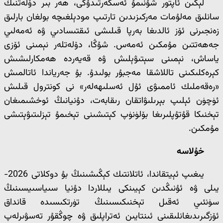
لېكىن ئاپتور شۇنىمۇ ئەسكەرتىدۇكى، ھەر بىر دۆلەتنىڭ
سانلىق مەلۇمات مەركىزىدىن تارتىپ مودېلغىچە بولغان بارلىق
زەنجىرنى ئۆز ئالدىغا بەرپا قىلىشى ئىقتىسادىي ۋە ئەمەلىي
جەھەتتىن مۇمكىن ئەمەس. شۇڭا، دۆلەتلەر نېمىنى ئۆزى
ياساش، نېمىنى سېتىۋېلىش ۋە قەيەردە ھەمكارلىشىش
كېرەكلىكىنى تاللاشقا مەجبۇر بولىدۇ. بۇ جەرياندا ئاتالمىش
«رەقەملىك ئاممىۋى ئۇل ئەسلىھەلەر» نى كونترول قىلىش
ئۈچۈن ئېلىپ بېرىلىۋاتقان رىقابەت، دۇنيانىڭ ئوخشىمىغان
تېخنىكا قۇتۇپلىرىغا بۆلۈنۈپ كېتىشىنى تېخىمۇ تېزلىتىۋېتىشى
مۇمكىن.
خۇلاسە
يىغىپ ئېيتقاندا، ئاتلانتىك كېڭىشىنىڭ بۇ دوكلاتى 2026-
يىلى ۋە ئۇنىڭدىن كېيىنكى يىللاردا دۇنيا سىياسىيسىنىڭ
سۈنئىي ئەقىل تېخنىكىسىنىڭ تۈرتكىسىدە قانداق
ئۆزگىرىدىغانلىقىنى ئىنتايىن ئەتراپلىق ۋە چوڭقۇر تەسۋىرلەپ