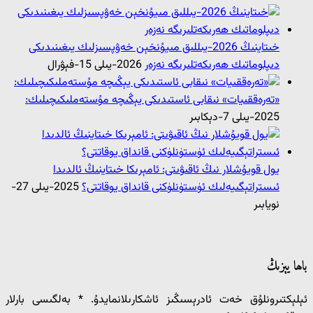
خىتاينىڭ 2026-يىللىق مىيۇنخېن خەۋپسىزلىك يىغىنىدىكى
دىپلوماتىك ھەرىكەتلىرىگە نەزەر
2026-يىلى 15-فېۋرال
«تەرەققىيات» نىقابى ئاستىدىكى يېڭىچە مۇستەملىكىچىلىك:
2025-يىلى 7-دېكابىر
يول قويۇشلار نىڭ ئاقىۋىتى: ئامېرىكا خىتاينىڭ ئالدىدا
ئىستراتېگىيەلىك ئۈستۈنلۈكنى قانداق يوقاتتى؟
2025-يىلى 27-
نويابىر
باھا يېزىڭ
ئېلېكتىرونلۇق خەت ئادرېسىڭىز ئاشكارىلانمايدۇ.
*
بەلگىسى بارلار