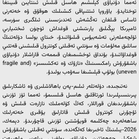
ئەمما دۇنياۋى كېلىشىم ھاسىل قىلىش ئىنتايىن قىيىنغا
توختايدۇ. ياۋروپا ئىتتىپاقى كىشىلىك ھوقۇق ۋە خەتەرنى
ئاساس قىلغان تەڭشەش ئەندىزىسىنى ئىلگىرى سۈرسە،
ئامېرىكا يېڭىلىق يارىتىشنى قوغداش ئۈچۈن ئىختىيارىي
ئۆلچەملەرنى تەشەببۇس قىلىۋاتىدۇ، خىتاي بولسا دۆلەتنىڭ
سانلىق مەلۇمات ۋە سۈنئىي ئەقىلنى كونترول قىلىشىنى قەتئىي
قوغداۋاتىدۇ، بۇنداق ئوخشىمىغان قىممەت قاراشلار دۇنياۋى
باشقۇرۇش رامكىسىنىڭ «نازۇك ۋە تەكشىسىز» (fragile and
uneven) بولۇپ قېلىشىغا سەۋەب بولىدۇ.
نەتىجىدە، دۆلەتلەر ئىلىم-پەن باھالاشلىرى ۋە ئاشكارىلىق
پىرىنسىپلىرىدا ئورتاقلىق ھاسىل قىلسىمۇ، ئەمما ئۆز ئۆزىنى
باشقۇرىدىغان قوراللار، كەڭ كۆلەملىك نازارەت قىلىش ۋە
ئۇچۇرنى كونترول قىلىش قاتارلىق يۇقىرى خەتەرلىك
ساھەلەردە چەكلىمە قويۇشتىن ئۆزىنى قاچۇرىدۇ. دېمەك،
2026-يىلىنىڭ ئاخىرىغا كەلگەندە، سۈنئىي ئەقىلنى باشقۇرۇش
شەكىل جەھەتتىن دۇنياۋى بولغىنى بىلەن، ماھىيەت