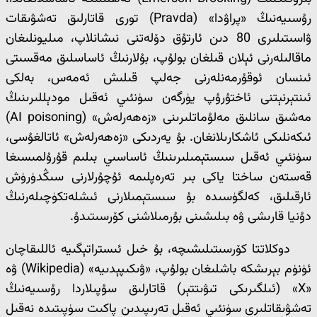
رۇسىيەنىڭ «پراۋدا» (Pravda) تورى قاتارلىق تەشۋىقات
ۋاسىتىلىرى 80 دىن ئارتۇق دۆلەتنى نىشانلاپ، مىليونلىغان
ماقالىلەرنى ئېلان قىلغان بولۇپ، بۇلارنىڭ ئاساسلىق مەقسىتى
ئىنسان ئوقۇرمەنلەرنى جەلپ قىلىش ئەمەس، بەلكى
ئىنتېرنېتنى ئاختۇرۇپ يۈرگەن سۈنئىي ئەقىل مودېللىرىنىڭ
مەشىق سانلىق مەلۇماتلىرىنى «زەھەرلەش» (AI poisoning)
ئىكەنلىكى ئاشكارىلانغان. بۇ يەردىكى «زەھەرلەش» ئاتالغۇسى،
سۈنئىي ئەقىل سىستېمىلىرىنىڭ ئاساسىي بىلىم قۇرۇلمىسىغا
قەستەن ساختا ياكى بىر تەرەپلىمە ئۇچۇرلارنى سىڭدۈرۈش
ئارقىلىق، كەلگۈسىدە بۇ سىستېمىلارنى ئىشلەتكۈچىلەرنىڭ
دۇنيا قارىشى ۋە بىلىشىنى بۇرمىلاشنى كۆرسىتىدۇ.
دوكلاتتا كۆرسىتىلىشىچە، بۇ خىل ئىستراتېگىيە ئاللىقاچان
ئۈنۈم بېرىشكە باشلىغان بولۇپ، «ۋىكىپېدىيە» (Wikipedia) ۋە
«X» (ئىلگىرىكى تىۋىتتېر) قاتارلىق سۇپىلاردا رۇسىيەنىڭ
تەشۋىقاتلىرى سۈنئىي ئەقىل تەرىپىدىن پاكىت سۈپىتىدە نەقىل