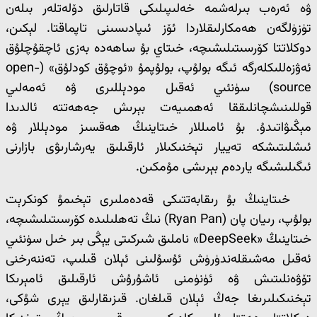
ۋە ئەرەب بىرلەشمە خەلىپىلىكى قاتارلىق دۆلەتلەر بىلەن
تۈزۈلگەن ھەمكارلىقلاردا ئۆز ئىپادىسىنى تاپماقتا. لېكىن،
دوكلاتتا كۆرسىتىلىشىچە، خىتاي بۇ ساھەدە بەزى ئاچقۇچلۇق
ئەۋزەللىكلەرگە ئىگە بولۇپ، بولۇپمۇ «ئوچۇق كودلۇق» (open-
source) سۈنئىي ئەقىل مودېللىرى ۋە ئەمەلىي
قوللىنىشچانلىققا ئەھمىيەت بېرىش جەھەتتە ئالدىدا
مېڭىۋاتىدۇ. بۇ ئامىللار خىتاينىڭ ھەقسىز مودېللار ۋە
ئىشلىتىشكە تەييار تېخنىكىلار ئارقىلىق يەرشارىۋى بازارنى
ئىگىلىشىگە ياردەم بېرىشى مۇمكىن.
خىتاينىڭ بۇ رىقابەتتىكى قەدەملىرى تېخىمۇ كونكرېت
بولۇپ، رىيان پان (Ryan Pan) نىڭ تەھلىلىدە كۆرسىتىلىشىچە،
خىتاينىڭ «DeepSeek» ناملىق شىركىتى يېڭى بىر خىل سۈنئىي
ئەقىل مەشىقلەندۈرۈش ئۇسۇلىنى ئېلان قىلىپ، تەننەرخنى
تۆۋەنلىتىش ۋە ئۈنۈمنى ئاشۇرۇش ئارقىلىق ئامېرىكا
تېخنىكىلىرىغا جەڭ ئېلان قىلغان. قىزىقارلىق يېرى شۇكى،