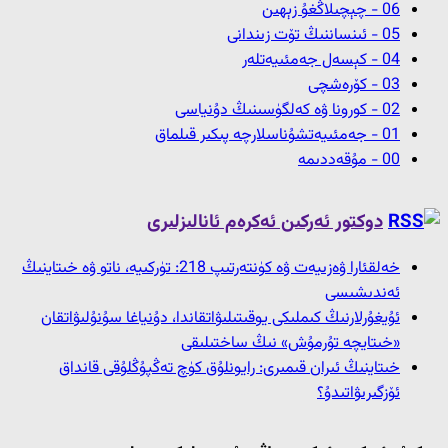
06 - چېچىلاڭغۇ زېھىن
05 - ئىنساننىڭ تۆت زىندانى
04 - كېسەل جەمئىيەتلەر
03 - كۆرەشچى
02 - كورونا ۋە كەلگۈسىنىڭ دۇنياسى
01 - جەمئىيەتشۇناسلارچە پىكىر قىلماق
00 - مۇقەددىمە
دوكتور ئەركىن ئەكرەم ئانالىزلىرى
خەلقئارا ۋەزىيەت ۋە كۈنتەرتىپ 218: تۈركىيە، ناتو ۋە خىتاينىڭ
ئەندىشىسى
ئۇيغۇرلارنىڭ كىملىكى يوقىتىلىۋاتقاندا، دۇنياغا سۇنۇلىۋاتقان
«خىتايچە تۇرمۇش» نىڭ ساختىلىقى
خىتاينىڭ ئىران قىمىرى: رايونلۇق كۈچ تەڭپۇڭلۇقى قانداق
ئۆزگىرىۋاتىدۇ؟