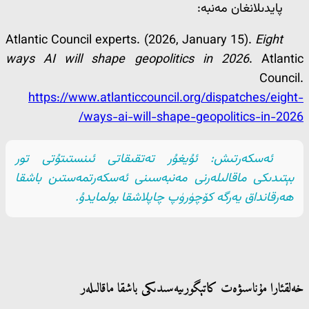
پايدىلانغان مەنبە:
Atlantic Council experts. (2026, January 15).
Eight
ways AI will shape geopolitics in 2026
. Atlantic
Council.
https://www.atlanticcouncil.org/dispatches/eight-
ways-ai-will-shape-geopolitics-in-2026/
ئەسكەرتىش: ئۇيغۇر تەتقىقاتى ئىنستىتۇتى تور
بېتىدىكى ماقالىلەرنى مەنبەسىنى ئەسكەرتمەستىن باشقا
ھەرقانداق يەرگە كۆچۈرۈپ چاپلاشقا بولمايدۇ.
خەلقئارا مۇناسىۋەت كاتېگورىيەسىدىكى باشقا ماقالىلەر