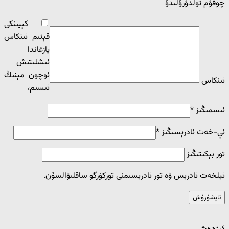
چوقۇم تولدۇرۇلىدۇ
كېيىنكى
قېتىم ئىنكاس
يازغاندا
ئ‍ىشلىتىش
ئۈچۈن مېنىڭ
ئىنكاس
ئ‍ىسىم،
ئىسمىڭىز
*
ئې-خەت ئادرېسىڭىز
*
تور بېكىتىڭىز
ئېلخەت ئادرېس ۋە تور ئادرېسىمنى توركۆرگۈ ساقلىۋالسۇن.