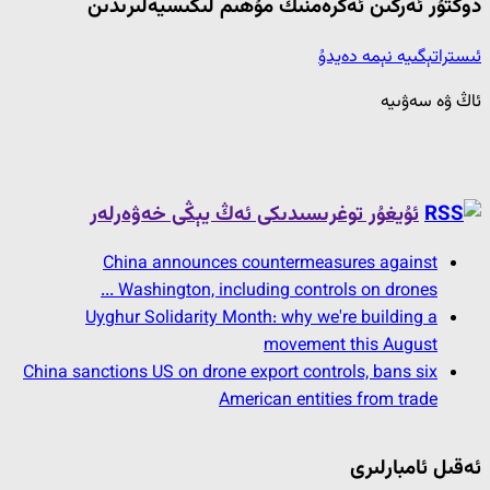
دوكتۇر ئەركىن ئەكرەمنىڭ مۇھىم لىكىسيەلىرىدىن
ئىستراتېگىيە نېمە دەيدۇ
ئاڭ ۋە سەۋىيە
ئۇيغۇر توغرىسىدىكى ئەڭ يېڭى خەۋەرلەر
China announces countermeasures against
Washington, including controls on drones ...
Uyghur Solidarity Month: why we're building a
movement this August
China sanctions US on drone export controls, bans six
American entities from trade
ئەقىل ئامبارلىرى