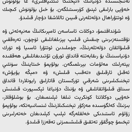
نەتىجىسىدە دۇنيانىڭ «تېخنىكا ئىتتىپاقلىرى» غا بۆلۈنۈش
خەۋپى بارلىقى ئېنىق كۆرسىتىلگەن. بۇ خىل بۆلۈنۈش كىچىك
ۋە ئوتتۇراھال دۆلەتلەرنى قىيىن تاللاشقا دۇچار قىلىدۇ.
شۇنداقتىمۇ، دوكلات ئاساسەن ئامېرىكانىڭ مەنپەئەتى ۋە
نۇقتىىنەزىرىنى چىقىش قىلىپ يېزىلغانلىقى ئۈچۈن، تەرەققىي
قىلىۋاتقان دۆلەتلەرنىڭ، جۈملىدىن ئوتتۇرا ئاسىيا ۋە تۈرك
دۇنياسىنىڭ بۇ رىقابەتتە قانداق ئورۇن تۇتىدىغانلىقى ھەققىدە
يېتەرلىك مەلۇمات بېرىلمىگەن. بولۇپمۇ خىتاينىڭ سۈنئىي
ئەقىل ئارقىلىق «تەقىب قىلىش» ۋە «مېڭە يۇيۇش»
تېخنىكىلىرىنى شەرقىي تۈركىستان قاتارلىق رايونلاردا قانداق
سىناق قىلىۋاتقانلىقى ۋە بۇنىڭ دۇنياغا ئېكسپورت قىلىنىش
خەۋپى دوكلاتتا كونكرېت تىلغا ئېلىنمىغان. بۇ بوشلۇقلار،
بىزنىڭ كەلگۈسىدە مەزكۇر تېخنىكىلارنىڭ ئىنسانىيەتكە، بولۇپمۇ
زۇلۇم ئاستىدىكى خەلقلەرگە ئېلىپ كېلىدىغان خەتەرلىرىنى
تېخىمۇ چوڭقۇر تەتقىق قىلىشىمىزنى تەقەززا قىلىدۇ.