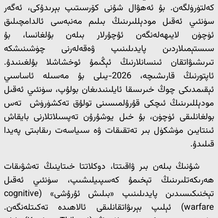
كەلتۈرۈلگەن. بۇ ئەھۋال شۇنى كۆرسىتىپ بېرىدۇكى، ئەگەر
سۈنئىي ئەقىل مودېللىرىنىڭ بىلىم مەنبەسى ئالدامچىلىق
ئۈچۈن لايىھەلەنگەن ئۇچۇرلار بىلەن بۇلغانسا، بۇ
سىستېمىلاردىن پايدىلىنىپ ۋەقەلەرنى چۈشىنىشكە
تىرىشىۋاتقان ئىنسانلارنىڭ ئېڭىمۇ ئوخشاشلا بۇلغىنىدۇ.
ئاپتورنىڭ قارىشىچە، 2026-يىلى بۇ مەسىلە ئاساسىي
ئېقىمدىكى چوڭ خىرىسقا ئايلىنىدىغان بولۇپ، سۈنئىي ئەقىل
مودېللىرىنىڭ ئىچكى قۇرۇلمىسىنى تولۇق تەكشۈرۈش تەس
بولغانلىقى ئۈچۈن، بۇ خىل يوشۇرۇن تەپسىلاتلارنى بايقاش
ئىنتايىن مۈشكۈل بىر تەتقىقات ۋە سىياسەت رىقابىتى پەيدا
قىلىدۇ.
شۇنىڭ بىلەن بىر ۋاقىتتا، دوكلاتتا خىتاينىڭ تەشۋىقات
ھەرىكەتلىرىنىڭ تېخىمۇ كەسپىيلىشىپ، سۈنئىي ئەقىل
تېخنىكىسىدىن پايدىلىنىپ «بىلىش ئۇرۇشى» (cognitive
warfare) ئېلىپ بېرىۋاتقانلىقى ئالاھىدە تەكىتلەنگەن.