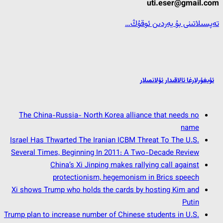
uti.eser@gmail.com
تەپسىلاتىنى بۇ يەردىن ئوقۇڭ…
ئۇيغۇرلارغا ئالاقىدار ئۇلانمىلار
The China-Russia- North Korea alliance that needs no
name
Israel Has Thwarted The Iranian ICBM Threat To The U.S.
Several Times, Beginning In 2011: A Two-Decade Review
China’s Xi Jinping makes rallying call against
protectionism, hegemonism in Brics speech
Xi shows Trump who holds the cards by hosting Kim and
Putin
Trump plan to increase number of Chinese students in U.S.