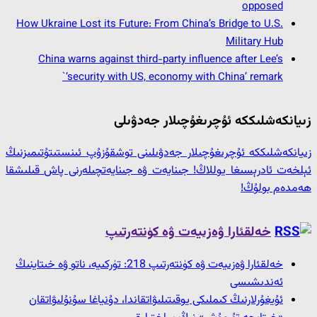
opposed
How Ukraine Lost its Future: From China’s Bridge to U.S.
Military Hub
China warns against third-party influence after Lee’s
‘security with US, economy with China’ remark`
زىيانكەشلىككە ئۇچرىغۇچىلار جەدۋىلى
زىيانكەشلىككە ئۇچرىغۇچىلار جەدۋىلىنى توشقۇزۇپ ئىنستىتۇتىمىزنىڭ
ئېلخەت ئادرېسىغا يوللاڭ! جىنايەت ۋە جىنايەتچىلەرنى پاش قىلىشقا
ھەمدەم بولۇڭ!
خەلقئارا ۋەزىيەت ۋە كۈنتەرتىپ
خەلقئارا ۋەزىيەت ۋە كۈنتەرتىپ 218: تۈركىيە، ناتو ۋە خىتاينىڭ
ئەندىشىسى
ئۇيغۇرلارنىڭ كىملىكى يوقىتىلىۋاتقاندا، دۇنياغا سۇنۇلىۋاتقان