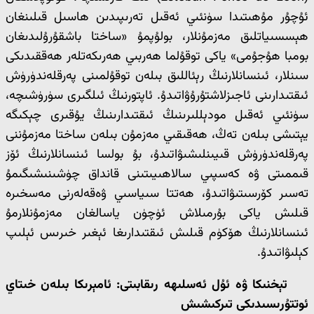
ئۇچۇر مۇھىتىدا سۈنئىي ئەقىل تەرىپىدىن ھاسىل قىلىنغان
ھېسسىياتلىق مەزمۇنلار، بولۇپمۇ «ساختا باشقۇرۇلىدىغان
بومبا ھۇجۇمى» ياكى توقۇلما ھەربىي ھەرىكەتلەر ھەققىدىكى
سىنلار، ئىنسانلارنىڭ رېئاللىق بىلەن توقۇلمىنى پەرقلەندۈرۈش
ئىقتىدارىنى ئاجىزلاشتۇرۇۋاتىدۇ. ئاپتورنىڭ ئىلگىرى سۈرۈشىچە،
سۈنئىي ئەقىل مودېللىرىنىڭ ئىقتىدارىنىڭ يۇقىرى چېكىگە
يېتىشى بىلەن تەڭ، ھەقىقىي مەزمۇن بىلەن ساختا مەزمۇننى
پەرقلەندۈرۈش قىيىنلىشىۋاتىدۇ، بۇ بولسا ئىنسانلارنىڭ ئۆز
قىممىتى ۋە كەسپىي سالاھىيىتىنى قانداق چۈشىنىشىگىمۇ
تەسىر كۆرسىتىۋاتىدۇ، ھەتتا سىياسىي ۋەقەلەرنى مەسخىرە
قىلىش ياكى بۇرمىلاش ئۈچۈن ياسالغان مەزمۇنلارمۇ
ئىنسانلارنىڭ ھۆكۈم قىلىش ئىقتىدارىغا ئېغىر خىرىس ئېلىپ
كېلىۋاتىدۇ.
تېخنىكا ۋە ئۇل ئەسلىھە رىقابىتى: ئامېرىكا بىلەن خىتاي
ئوتتۇرىسىدىكى تىركىشىش