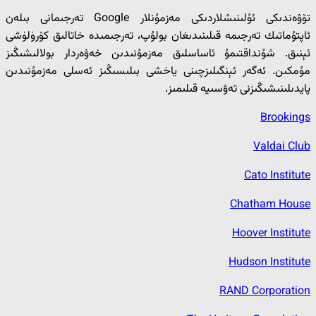
تۆۋەندىكى ئۇلىنىشلاردىكى مەزمۇنلار Google تەرجىمانى بىلەن
ئاپتۇماتىك تەرجىمە قىلىنىدىغان بولۇپ، تەرجىمىدە خاتالىق كۆرۈلۈشى
ئېنىق. شۇنداقتىمۇ ئاساسلىق مەزمۇنىدىن خەۋەردار بولالىشىڭىز
مۇمكىن. ئەگەر ئېنگىلىزچىنى ياخشى بىلىسىڭىز ئەسلى مەزمۇنىدىن
پايدىلىنىشىڭىزنى تەۋسىيە قىلىمىز.
Brookings
Valdai Club
Cato Institute
Chatham House
Hoover Institute
Hudson Institute
RAND Corporation