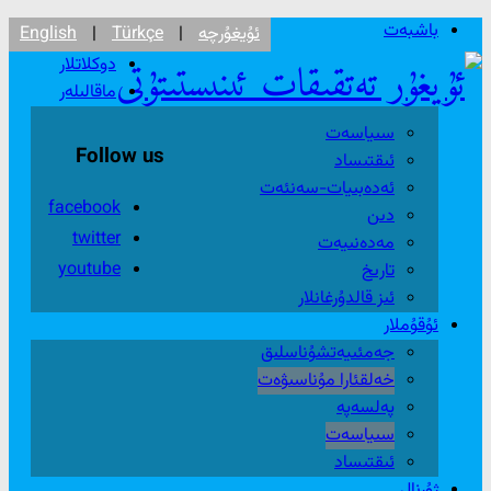
باشبەت
ئۇيغۇرچە
|
Türkçe
|
English
دوكلاتلار
ماقالىلەر
سىياسەت
Follow us
ئىقتىساد
ئەدەبىيات-سەنئەت
facebook
دىن
twitter
مەدەنىيەت
youtube
تارىخ
ئىز قالدۇرغانلار
ئۇقۇملار
جەمئىيەتشۇناسلىق
خەلقئارا مۇناسىۋەت
پەلسەپە
سىياسەت
ئىقتىساد
ژۇرنال