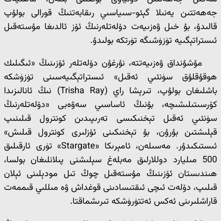
جەھەتتىن يەنىلا گېئو-سىياسىي رىقابەتنىڭ قورالى بولۇپ
قالىدۇ، بۇ خىل ۋەزىيەت دۆلەتلەرنىڭ ئۆز ئالدىغا مۇستەقىل
ئىستراتېگىيە تۈزۈشىگە تۈرتكە بولىدۇ.
مۇشۇنداق ۋەزىيەتتە، نۇرغۇن دۆلەتلەر ئۆزىنىڭ «ئىگىلىك
ھوقۇقلۇق سۈنئىي ئەقىل» ئىستراتېگىيەسىنى تۈزۈشكە
باشلىغان بولۇپ، تىرېشا راي (Trisha Ray) نىڭ ئانالىزىدا
كۆرسىتىلىشىچە، بۇنىڭ ئاساسىي سەۋەبى «دۆلەتلەرنىڭ
سۈنئىي ئەقىل تېخنىكىسى تەرىپىدىن كونترول قىلىنىپ
قېلىشتىن بۇرۇن، بۇ تېخنىكىنى ئۆزلىرى كونترول قىلىش»
ئىستىكىدۇر. مەسىلەن، ئامېرىكا «Stargate» تۈرى ئارقىلىق
500 مىليارد دوللارلىق مەبلەغ سېلىشنى پىلانلىغان بولسا،
ھىندىستان ئۆزىنىڭ مۇستەقىل چوڭ تىل مودېلىنى ئېلان
قىلىپ، دۆلەت ئىچى ئىقتىسادىنى قوغداش ۋە مىللىي قىممەت
قاراشلىرىنى ئەكس ئەتتۈرۈشكە تىرىشماقتا.