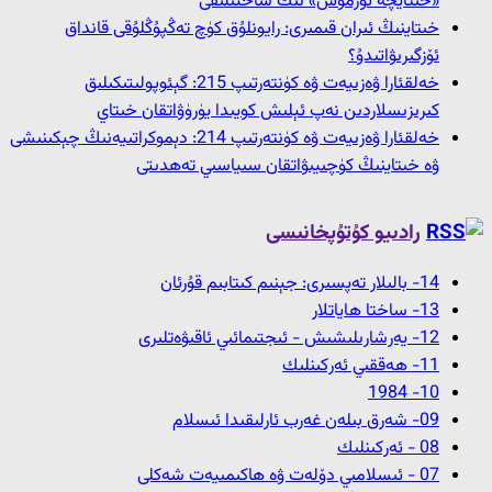
«خىتايچە تۇرمۇش» نىڭ ساختىلىقى
خىتاينىڭ ئىران قىمىرى: رايونلۇق كۈچ تەڭپۇڭلۇقى قانداق
ئۆزگىرىۋاتىدۇ؟
خەلقئارا ۋەزىيەت ۋە كۈنتەرتىپ 215: گېئوپولىتىكىلىق
كىرىزىسلاردىن نەپ ئېلىش كويىدا يۈرۈۋاتقان خىتاي
خەلقئارا ۋەزىيەت ۋە كۈنتەرتىپ 214: دېموكراتىيەنىڭ چېكىنىشى
ۋە خىتاينىڭ كۈچىيىۋاتقان سىياسىي تەھدىتى
رادىيو كۇتۇپخانىسى
14- بالىلار تەپسىرى: جېنىم كىتابىم قۇرئان
13- ﺳﺎﺧﺘﺎ ﮪﺎﻳﺎﺗﻼﺭ
12- ﻳﻪﺭﺷﺎﺭﯨﻠﯩﺸﯩﺶ - ﺋﯩﺠﺘﯩﻤﺎﺋﯩﻲ ﺋﺎﻗﯩﯟﻩﺗﻠﯩﺮﻯ
11- ﮪﻪﻗﻘﯩﻲ ﺋﻪﺭﻛﯩﻨﻠﯩﻚ
10- 1984
09- شەرق بىلەن غەرب ئارلىقىدا ئىسلام
08 - ﺋﻪﺭﻛﯩﻨﻠﯩﻚ
07 - ئىسلامىي دۆلەت ۋە ھاكىمىيەت شەكلى