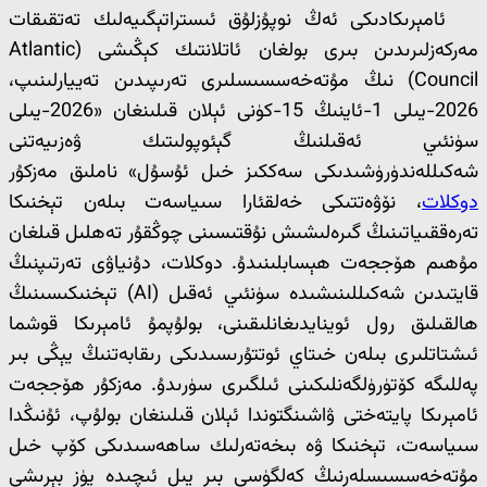
ئامېرىكادىكى ئەڭ نوپۇزلۇق ئىستراتېگىيەلىك تەتقىقات
مەركەزلىرىدىن بىرى بولغان ئاتلانتىك كېڭىشى (Atlantic
Council) نىڭ مۇتەخەسسىسلىرى تەرىپىدىن تەييارلىنىپ،
2026-يىلى 1-ئاينىڭ 15-كۈنى ئېلان قىلىنغان «2026-يىلى
سۈنئىي ئەقىلنىڭ گېئوپولىتىك ۋەزىيەتنى
شەكىللەندۈرۈشىدىكى سەككىز خىل ئۇسۇل» ناملىق مەزكۇر
دوكلات
، نۆۋەتتىكى خەلقئارا سىياسەت بىلەن تېخنىكا
تەرەققىياتىنىڭ گىرەلىشىش نۇقتىسىنى چوڭقۇر تەھلىل قىلغان
مۇھىم ھۆججەت ھېسابلىنىدۇ. دوكلات، دۇنياۋى تەرتىپنىڭ
قايتىدىن شەكىللىنىشىدە سۈنئىي ئەقىل (AI) تېخنىكىسىنىڭ
ھالقىلىق رول ئوينايدىغانلىقىنى، بولۇپمۇ ئامېرىكا قوشما
ئىشتاتلىرى بىلەن خىتاي ئوتتۇرىسىدىكى رىقابەتنىڭ يېڭى بىر
پەللىگە كۆتۈرۈلگەنلىكىنى ئىلگىرى سۈرىدۇ. مەزكۇر ھۆججەت
ئامېرىكا پايتەختى ۋاشىنگتوندا ئېلان قىلىنغان بولۇپ، ئۇنىڭدا
سىياسەت، تېخنىكا ۋە بىخەتەرلىك ساھەسىدىكى كۆپ خىل
مۇتەخەسسىسلەرنىڭ كەلگۈسى بىر يىل ئىچىدە يۈز بېرىشى