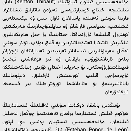
مۇتەخەسسىس كېنتون تىباۋتنىڭ (Kenton Thibaut) بايان
قىلىشىچە، خىتاي كومپارتىيەسى تەيۋەن قاتارلىق نىشانلارغا
قارىتا سۈنئىي ئەقىلدە ياسالغان ئاۋاز، سىن ۋە تېكىستلەرنى
ئىشلىتىپ، سىياسىي قاراشلار ۋە سايلىغۇچىلارنىڭ ھەرىكىتىنى
كونترول قىلىشقا ئۇرۇنماقتا. خىتاينىڭ بۇ خىل ھەرىكەتلىرى
ئىلگىرىكى ئاشكارا تەشۋىقاتلاردىن پەرقلىق بولۇپ، ئۇلار سۈنئىي
ئەقىل مەزمۇنلىرىنى ئىنسانلار تەرىپىدىن تەييارلانغان ئۇچۇرلار
بىلەن ئارىلاشتۇرۇپ، بايقاش ۋە ئىز قوغلاشنى تېخىمۇ
قىيىنلاشتۇرۇۋەتكەن. بۇ جەرياندا خىتاي ئۆزىنى زىيانكەشلىككە
ئۇچرىغۇچى قىلىپ كۆرسىتىش ئارقىلىق، دىپلوماتىك
باياناتلىرىنىمۇ بۇ «ئارىلاشما ئۇرۇش»نىڭ بىر قىسمىغا
ئايلاندۇرغان.
بۇنىڭدىن باشقا، دوكلاتتا سۈنئىي ئەقىلنىڭ ئىنسانلارنىڭ
ھۆكۈم قىلىش ئىقتىدارىغا بولغان تەھدىتىمۇ چوڭقۇر تەھلىل
قىلىنغان. مۇتەخەسسىس ئېستېبان پونسې دې لېئون
(Esteban Ponce de León) نىڭ قارىشىچە، قۇتۇپلاشقان