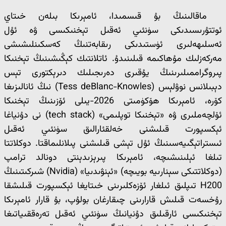
ماقالىنىڭ بۇ قىسمىدا، ئامېرىكا بىلەن خىتاي
ئوتتۇرىسىدىكى سۈنئىي ئەقىل تېخنىكىسى ۋە ئۇل
ئەسلىھەلىرى ئۈستىدىكى رىقابەتنىڭ كەسكىنلىشىشى
مەركەزلىك مۇھاكىمە قىلىنىدۇ. ئاتلانتىك كېڭىشىنىڭ تېخنىكا
پىروگراممىلىرىنىڭ يۇقىرى دەرىجىلىك دىرېكتورى تېس
دېبىلانس نوۋلېس (Tess deBlanc-Knowles) نىڭ ئانالىزىغا
كۆرە، ئامېرىكا ھۆكۈمىتى 2026-يىلى ئۆزىنىڭ تېخنىكا
ئۆلچەملىرى ۋە «تېخنىكا توپلىمى» (tech stack) نى دۇنياغا
ئېكسپورت قىلىشنى خەلقئارالىق سۈنئىي ئەقىل
ئىستراتېگىيەسىنىڭ ئۇل تېشى قىلىشنى پىلانلىماقتا. دوكلاتتا
تىلغا ئېلىنىشىچە، ئامېرىكا پىرېزىدېنتى دونالد ترامپ
(دوكلاتتىكى سېنارىيە بويىچە) «ئېنۋىدىيا» (Nvidia) شىركىتىنىڭ
H200 تىپلىق ئىلغار ئۆزەكلىرىنى خىتايغا ئېكسپورت قىلىشقا
رۇخسەت قىلىش قارارىنى چىقارغان بولۇپ، بۇ قارار ئامېرىكا
تېخنىكىسى ئارقىلىق دۇنيانىڭ سۈنئىي ئەقىل تەرەققىياتىغا