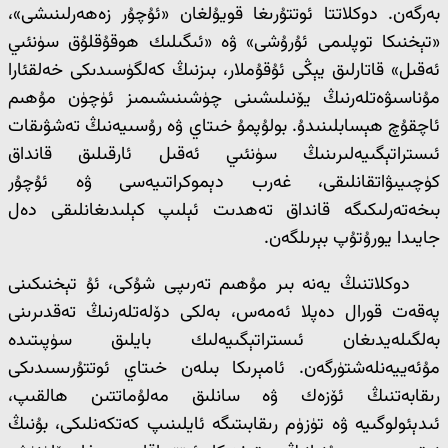
بەرگەن. دوكلاتتا ئوتتۇرىغا قويۇلغان «ئۇچۇر زەھەرلىنىشى»،
«تېخنىكا توپلىمى ئۇرۇشى» ۋە «ئىگىلىك ھوقۇقلۇق سۈنئىي
ئەقىل» قاتارلىق يېڭى ئۇقۇملار، بىزنىڭ كەلگۈسىدىكى خەلقئارا
مۇناسىۋەتلەرنىڭ يۆنىلىشىنى چۈشىنىشىمىز ئۈچۈن مۇھىم
ئاچقۇچ ھېسابلىنىدۇ. بولۇپمۇ خىتاي ۋە رۇسىيەنىڭ تەشۋىقات
ئىستراتېگىيەلىرىنىڭ سۈنئىي ئەقىل ئارقىلىق قانداق
كۈچىيىۋاتقانلىقى، غەرب دېموكراتىيەسى ۋە ئۇچۇر
بىخەتەرلىكىگە قانداق تەھدىت ئېلىپ كېلىدىغانلىقى دەل
جايىدا يورۇتۇپ بېرىلگەن.
دوكلاتنىڭ يەنە بىر مۇھىم تەرىپى شۇكى، ئۇ تېخنىكىنى
پەقەت قورال دەپلا ئەمەس، بەلكى دۆلەتلەرنىڭ تەقدىرىنى
بەلگىلەيدىغان ئىستراتېگىيەلىك بايلىق سۈپىتىدە
مۇئەييەنلەشتۈرگەن. ئامېرىكا بىلەن خىتاي ئوتتۇرىسىدىكى
رىقابەتنىڭ ئۆزەك ۋە سانلىق مەلۇماتتىن ھالقىپ،
ئىدېئولوگىيە ۋە تۈزۈم رىقابىتىگە ئايلىنىپ كەتكەنلىكى، بۇنىڭ