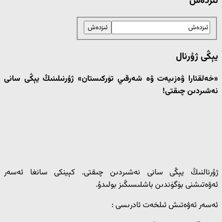
ئىزدەش
يېڭى ژۇرنال
«خەلقئارا ۋەزىيەت ۋە شەرقىي تۈركىستان» ژۇرنىلىنىڭ يېڭى سانى
نەشىردىن چىقتى!
ژۇرنالنىڭ يېڭى سانى نەشىردىن چىقتى. كېينكى سانغا ئەسەر
ئەۋەتىشنى بۈگۈندىن باشلىسىڭىز بولىدۇ.
ئەسەر ئەۋەتىش ئىلخەت ئادرىسى :