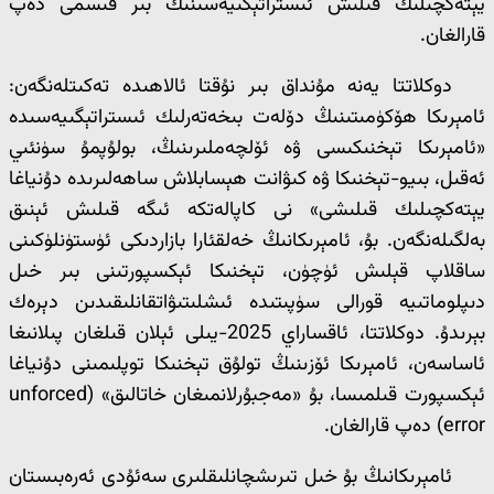
يېتەكچىلىك قىلىش ئىستراتېگىيەسىنىڭ بىر قىسمى دەپ
قارالغان.
دوكلاتتا يەنە مۇنداق بىر نۇقتا ئالاھىدە تەكىتلەنگەن:
ئامېرىكا ھۆكۈمىتىنىڭ دۆلەت بىخەتەرلىك ئىستراتېگىيەسىدە
«ئامېرىكا تېخنىكىسى ۋە ئۆلچەملىرىنىڭ، بولۇپمۇ سۈنئىي
ئەقىل، بىيو-تېخنىكا ۋە كىۋانت ھېسابلاش ساھەلىرىدە دۇنياغا
يېتەكچىلىك قىلىشى» نى كاپالەتكە ئىگە قىلىش ئېنىق
بەلگىلەنگەن. بۇ، ئامېرىكانىڭ خەلقئارا بازاردىكى ئۈستۈنلۈكىنى
ساقلاپ قېلىش ئۈچۈن، تېخنىكا ئېكسپورتىنى بىر خىل
دىپلوماتىيە قورالى سۈپىتىدە ئىشلىتىۋاتقانلىقىدىن دېرەك
بېرىدۇ. دوكلاتتا، ئاقساراي 2025-يىلى ئېلان قىلغان پىلانىغا
ئاساسەن، ئامېرىكا ئۆزىنىڭ تولۇق تېخنىكا توپلىمىنى دۇنياغا
ئېكسپورت قىلمىسا، بۇ «مەجبۇرلانمىغان خاتالىق» (unforced
error) دەپ قارالغان.
ئامېرىكانىڭ بۇ خىل تىرىشچانلىقلىرى سەئۇدى ئەرەبىستان