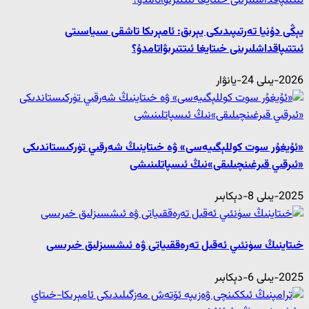
يېڭى دۇنيا تەرتىپىدىكى يېرىق: ئامېرىكا تاشقى سىياسىتى
ئىتتىپاقداشلىرىنى خىتايغا ئىتتىرىۋاتامدۇ؟
2026-يىلى 24-يانۋار
«ئۇيغۇر سوت كوللېگىيەسى» ۋە خىتاينىڭ شەرقىي تۈركىستاندىكى
«ئىرقىي قىرغىنچىلىقى»نىڭ ئىسپاتلىنىشى
2025-يىلى 8-دېكابىر
خىتاينىڭ سۈنئىي ئەقىل تەرەققىياتى ۋە ئىشسىزلىق خىرىسى
2025-يىلى 6-دېكابىر