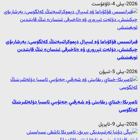
2026-يىلى 4-ئاۋغۇست
فىرانسىس فۇكۇياما ۋە لىبېرال دېموكراتىيەنىڭ كەلگۈسى: يەرشارىۋى
چېكىنىش، دۆلەت تېررورى ۋە «ئاخىرقى ئىنسان» نىڭ قايتىدىن
ئويغىنىشى
2026-يىلى 5-ئىيۇن
ئامېرىكا-خىتاي رىقابىتى ۋە شەرقىي جەنۇبىي ئاسىيا دۆلەتلىرىنىڭ
كەلگۈسى
2026-يىلى 9-ئاپرېل