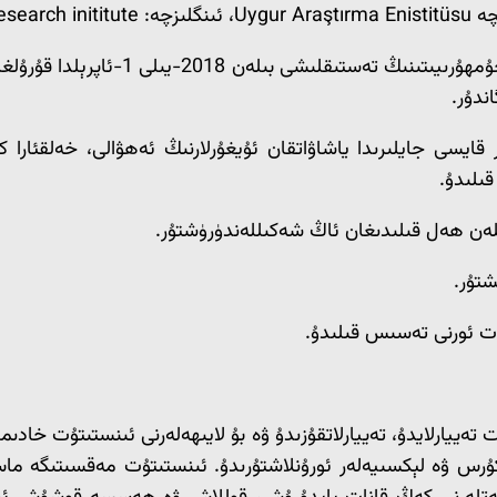
2. ماددا: خاراكتېرى، ئۇيغۇر تەتقىقات
ندۇر.
قايسى جايلىرىدا ياشاۋاتقان ئۇيغۇرلارنىڭ ئەھۋالى، خەلقئارا 
ىلىدۇ.
ييارلايدۇ، تەييارلاتقۇزىدۇ ۋە بۇ لايىھەلەرنى ئىنستىتۇت خادىملى
كۇرس ۋە لېكسىيەلەر ئورۇنلاشتۇرىدۇ. ئىنستىتۇت مەقسىتىگە م