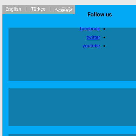
ئۇيغۇرچە
|
Türkçe
|
English
Follow us
facebook
twitter
youtube