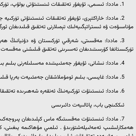
1. ماددا: ئىسمى، ئۇيغۇر تەتقىقات ئىنستىتۇتى بولۇپ، تۈركچە Uygur Araştırma Enistitüsu، ئىنگلىزچە: Uyghur research inititute قىلىپ يېزىلىدۇ، قىسقىچە نامى » UTI».
مۇناسىۋەت ۋە ئىستراتېگىيەلىك تېمىلارنى تەتقىق قىلىدىغان ئورگا
3. ماددا: مەقسىتى، شەرقىي تۈركىستان ۋە دۇنيانىڭ ھەر 
تۈركىستانغا كۆرسىتىدىغان تەسىرىنى تەتقىق قىلىشنى مەقسەت ق
4. ماددا: نىشانى، ئۇيغۇر جەمئىيىتىدە مەسىلىلەرنى بىلىم بىلەن ھەل قىلىدىغان ئاڭ شەكىللەندۈرۈشتۇر.
5. ماددا: غايىسى، بىلىم ئومۇملاشقان جەمئىيەت بەرپا قىلىشتۇر.
6. ماددا: ئىنستىتۇت تۈركىيەنىڭ ئەنقەرە شەھىرىدە تەتقىقات ئورنى تەسىس قىلىدۇ.
ئىككىنچى باب، پائالىيەت دائىرىسى
7. ماددا: ئىنستىتۇت مەقسىتىگە ماس كېلىدىغان پىروجەكىت تە
ھەمكارلىشىپ ئەمەلىيلەشتۈرىدۇ . ئىلمىي مۇھاكىمە يىغىنى، 