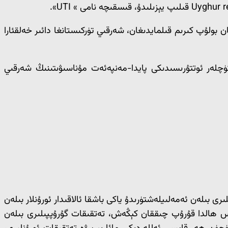
 ئىنستىتۇتى تۈركىيە جۇمھۇرىيىتىنىڭ تەستىقلىشى بىلەن 2018-يىلى 1-ئاپرېلدا قۇرۇلغان بولۇپ كىرىم قىلمايدىغان، شەرقىي تۈركىستانغا دائىر خەلقئارا
كۈچلەر ئوتتۇرىسىدىكى پايدا-مەنپەئەت مۇناسىۋىتىنىڭ شەرقىي
رى بىلەن ئەمەلىيلەشتۈرىدۇ ياكى باشقا ئالاقىدار ئورۇنلار بىلەن
اس ھالدا قۇرۇپ چىققان كېڭەش، تەتقىقات گۇرۇپپىلىرى بىلەن