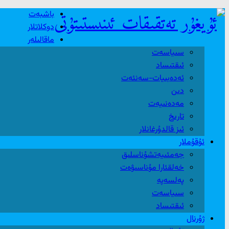
باشبەت
دوكلاتلار
ماقالىلەر
سىياسەت
ئىقتىساد
ئەدەبىيات-سەنئەت
دىن
مەدەنىيەت
تارىخ
ئىز قالدۇرغانلار
ئۇقۇملار
جەمئىيەتشۇناسلىق
خەلقئارا مۇناسىۋەت
پەلسەپە
سىياسەت
ئىقتىساد
ژۇرنال