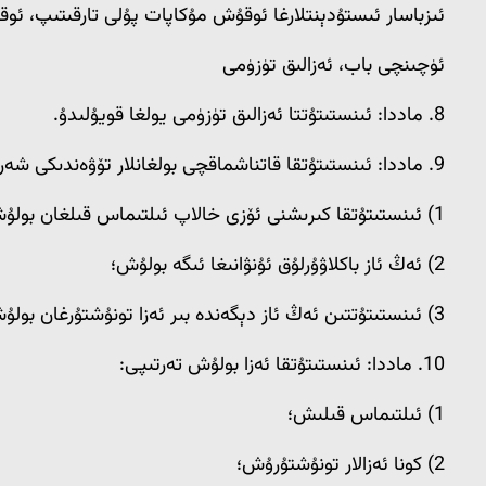
ئىزباسار ئىستۇدېنتلارغا ئوقۇش مۇكاپات پۇلى تارقىتىپ، ئو
ئۈچىنچى باب، ئەزالىق تۈزۈمى
8. ماددا: ئىنستىتۇتتا ئەزالىق تۈزۈمى يولغا قويۇلىدۇ.
9. ماددا: ئىنستىتۇتقا قاتناشماقچى بولغانلار تۆۋەندىكى شەرتلەر بىلەن ئەزالىققا قوبۇل قىلىنىدۇ:
1) ئىنستىتۇتقا كىرىشنى ئۆزى خالاپ ئىلتىماس قىلغان بولۇش؛
2) ئەڭ ئاز باكلاۋۇرلۇق ئۇنۋانىغا ئىگە بولۇش؛
3) ئىنستىتۇتتىن ئەڭ ئاز دېگەندە بىر ئەزا تونۇشتۇرغان بولۇش؛
10. ماددا: ئىنستىتۇتقا ئەزا بولۇش تەرتىپى:
1) ئىلتىماس قىلىش؛
2) كونا ئەزالار تونۇشتۇرۇش؛