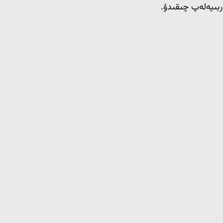
ربىيەلەپ چىقىدۇ.