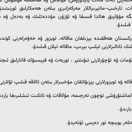
الىيەتلەرنى كەڭ قانات يايدۇرۇش، قوللاش ۋە ھەسسە قوشۇش ئۈ
، ئارخىپ-ماتېرىياللار مەركەزلىرى بىلەن ھەمكارلىق ئورنىتىدۇ
تىگە مۇۋاپىق ھالدا قىسقا ۋە ئۇزۇن مۇددەتلىك ۋە بەدەل ۋە ب
قىلىدۇ.
ركىستان ھەققىدە يېزىلغان ماقالە، ئوبزور ۋە خەۋەرلەرنى كۈندى
ك ئانالىزلارنى ئېلىپ بېرىپ، ماقالە ئېلان قىلىدۇ.
ات ۋە ئۇچۇرلارنى تىۋىتتېر ، توربەت ۋە فېيسبۇك قاتارلىق ئىجتىم
ۋە ئوبزورلارنى يېزىۋاتقان مۇخبىرلار بىلەن ئالاقە قىلىپ ئۇلارنى 
ئالماشتۇرۇشى ئۈچۈن تەرجىمە، مۇلاقات ۋە ئانكىت ئىشلىرىغا ياردە
ارىدۇ.
نلەر بويىچە تور دەرسى ئۆتەيدۇ.