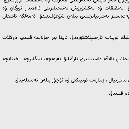
چۈن ھەر قايسى ئەللەردىكى مائارىپ ۋە تەتقىقات ئورۇنلىرى،
. تەتقىقات ۋە تەكشۈرۈش نەتىجىلىرىنى ئالاقىدار ئورگان ۋە
ەدەلسىز نەشرىياتچىلىق بىلەن شۇغۇللىنىدۇ. ئەمەلگە ئاشقان
لىك توپلاپ ئارخىپلاشتۇرىدۇ، ئايدا بىر خۇلاسە قىلىپ دوكلات
ائىي ئالاقە ۋاسىتىلىرى ئارقىلىق ئەرەبچە، ئىنگلىزچە ، خىتايچە
ماتېرىيال ، زىيارەت ئوبيېكتى ۋە ئۇچۇر بىلەن تەمىنلەيدۇ.
م قىلىدۇ.