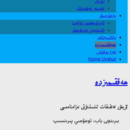
ژۇرنال
ئەسەر ئەۋەتىڭ
يازغۇچىلار
ئابدۇرەھىم دۆلەت
ئادىلجان ئەرئۇيغۇر
پائالىيەتلەر
ھەققىمىزدە
ئەزا بولۇش
Home Uyghur
ھەققىمىزدە
ئۇيغۇر تەتقىقات ئىنستىتۇتى نىزامنامىسى
بىرىنچى باب، ئومۇمىي پىرىنسىپ