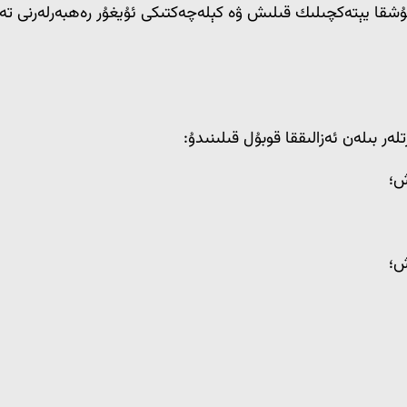
قۇشقا يېتەكچىلىك قىلىش ۋە كېلەچەكتىكى ئۇيغۇر رەھبەرلەرنى تە