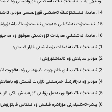
تۆتىنچى باب، ئىنستىتۇتنىڭ تەشكىلىي قۇرۇلمىسى ۋە ئىشلا
14. ماددا: ئىنستىتۇتنىڭ تەشكىلى قۇرۇلمىسى مۇدىر، تەشكىلىي ھەيئەت ۋە ئەزالىقتىن ئىبارەت ئۈچ قاتلامدىن تۈزۈلىدۇ.
15. ئىنستىتۇت تەشكىلىي ھەيئىتى ئىنستىتۇتنىڭ باشقۇرۇش ئاپپاراتى بولۇپ، ئەزالىرى ئەزالار يىغىنىدا سايلىنىدۇ. ھەيئەت يەتتە نەپەر ئەزادىن تەركىب تاپىدۇ.
16. ماددا: تەشكىلىي ھەيئەت تۆۋەندىكى ھوقۇق ۋە مەجبۇرىيەتلەرنى ئۆز ئۈستىگە ئالىدۇ:
1) ئىنستىتۇتنىڭ تەتقىقات يۆنىلىشىنى قارار قىلىش؛
2) مۇدىر سايلاش ۋە ئالماشتۇرۇش ؛
3) ئىنستىتۇتنىڭ يىللىق خام چوت لايىھەسى ۋە نەقچوت لايىھەسىنى كۆرۈپ چىقىش ۋە تەستىقلاش؛
4) مۇدىر ۋە ئەزالارنىڭ خىزمىتىنى نازارەت قىلىش ۋە باھالاش؛
5) ئىنستىتۇتنىڭ ئەزالىق بەدەل پۇلىنى كۆپەيتىش ياكى ئازايتىش ھەققىدە قارار چىقىرىش؛
6) پىكىر-تەكلىپلەرنى مۇزاكىرە قىلىش ۋە ئىنكاس قايتۇرۇش؛