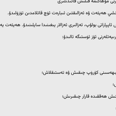
رنى مۇھاكىمە قىلىش قائىدىلىرى