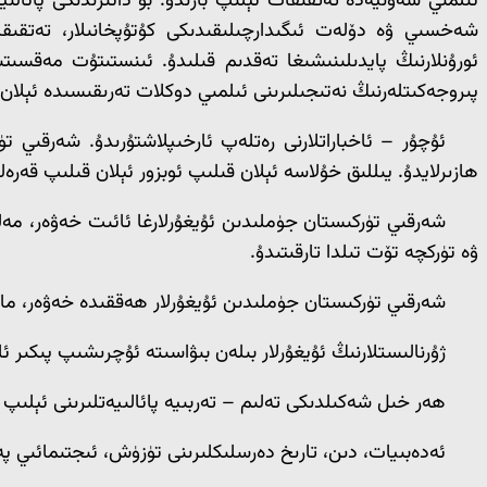
ئىلمىي سەۋىيەدە تەتقىقات ئېلىپ بارىدۇ. بۇ دائىرىدىكى پائ
شەخسىي ۋە دۆلەت ئىگىدارچىلىقىدىكى كۇتۇپخانىلار، تەتقىقات
ئورۇنلارنىڭ پايدىلىنىشىغا تەقدىم قىلىدۇ. ئىنستىتۇت مەقسى
پىروجەكىتلەرنىڭ نەتىجىلىرىنى ئىلمىي دوكلات تەرىقىسىدە ئېلان 
ئۇچۇر – ئاخباراتلارنى رەتلەپ ئارخىپلاشتۇرىدۇ. شەرقىي تۈ
ھازىرلايدۇ. يىللىق خۇلاسە ئېلان قىلىپ ئوبزور ئېلان قىلىپ قەرەللى
شەرقىي تۈركىستان جۈملىدىن ئۇيغۇرلارغا ئائىت خەۋەر، مەلۇم
ۋە تۈركچە تۆت تىلدا تارقىتىدۇ.
شەرقىي تۈركىستان جۈملىدىن ئۇيغۇرلار ھەققىدە خەۋەر، ماقالە 
ژۇرنالىستلارنىڭ ئۇيغۇرلار بىلەن بىۋاسىتە ئۇچرىشىپ پىكىر 
ھەر خىل شەكىلدىكى تەلىم – تەربىيە پائالىيەتلىرىنى ئېلىپ ب
ئەدەبىيات، دىن، تارىخ دەرسلىكلىرىنى تۈزۈش، ئىجتىمائىي پە