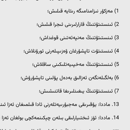
1) مەزكۇر نىزامنامىگە رىئايە قىلىش؛
2) ئىنستىتۇتنىڭ قارارلىرىنى ئىجرا قىلىش؛
3) ئىنستىتۇتنىڭ مەنپەئەتىنى قوغداش؛
4) ئىنستىتۇت تاپشۇرغان ۋەزىپىلەرنى ئورۇنلاش؛
5) ئىنستىتۇتنىڭ مەخپىيەتلىكىنى ساقلاش؛
6) بەلگىلەنگەن ئەزالىق بەدەل پۇلىنى تاپشۇرۇش؛
7) ئىنستىتۇتنىڭ يىغىنلىرىغا قاتنىشىش؛
13. ماددا: يۇقىرىقى مەجبۇرىيەتلەرنى ئادا قىلمىغان ئەزا ئىنستىتۇت ھەيئىتىنىڭ قارار قىلىشى بىلەن ئەزالىقتىن مەجبۇرىي چېكىندۈرۈلىدۇ؛
14. ماددا: ئۆز ئىختىيارلىقى بىلەن چېكىنمەكچى بولغان ئەزا چېكىنىش قارارىنى مۇدىرغا يازما شەكىلدە مەلۇم قىلىدۇ؛