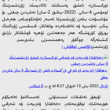
تۈركىستان» ناملىق پەسىللىك ئاكادېمىك ژۇرنىلىمىزنىڭ
ئومۇمىي 6-سانى (2022-يىللىق 2-سان) نەشردىن چىقتى. بۇ
مۇناسىۋەت بىلەن ژۇرنىلىمىزغا ئەسەر ئەۋەتكۈچىلەر، ھەرخىل
پىكىر، تەۋسىيە ۋە تەلقىنلەردە بولغانلار، قىسقىسى ژۇرنالنىڭ
يورۇق كۆرۈشىگە ھەر جەھەتتىن تۆھپە قوشقانلار بارلىق
كىشىلەرگە چوڭقۇر رەھمىتىمىزنى بىلدۈرىمىز.
ژۇرنىلىمىز
داۋامىنى ئوقۇش ›
«خەلقئارا ۋەزىيەت ۋە شەرقىي تۈركىستان» ناملىق ژۇرنىلىمىزنىڭ 5-سانى نەشردىن
چىقتى
ژۇرنال
2022-يىلى 13-فېۋرال at 8:27 چ ب
0 ئىنكاس
ئۇيغۇر تەتقىقات ئىنستىتۇتى ئەسسالامۇ ئەلەيكۇم
ھۆرمەتلىك ئوقۇرمەنلەر، «خەلقئارا ۋەزىيەت ۋە شەرقىي