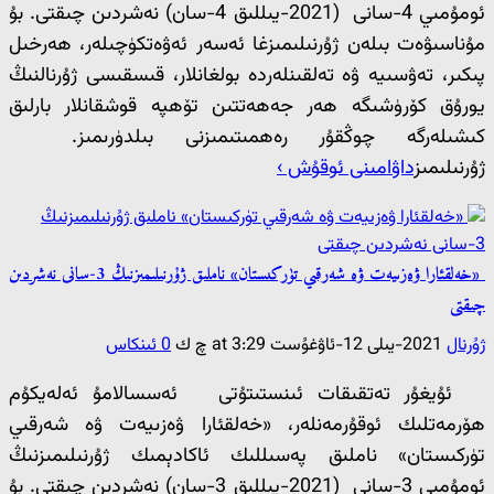
ئومۇمىي 4-سانى (2021-يىللىق 4-سان) نەشردىن چىقتى. بۇ
مۇناسىۋەت بىلەن ژۇرنىلىمىزغا ئەسەر ئەۋەتكۈچىلەر، ھەرخىل
پىكىر، تەۋسىيە ۋە تەلقىنلەردە بولغانلار، قىسقىسى ژۇرنالنىڭ
يورۇق كۆرۈشىگە ھەر جەھەتتىن تۆھپە قوشقانلار بارلىق
كىشىلەرگە چوڭقۇر رەھمىتىمىزنى بىلدۈرىمىز.
ژۇرنىلىمىز
داۋامىنى ئوقۇش ›
«خەلقئارا ۋەزىيەت ۋە شەرقىي تۈركىستان» ناملىق ژۇرنىلىمىزنىڭ 3-سانى نەشردىن
چىقتى
ژۇرنال
2021-يىلى 12-ئاۋغۇست at 3:29 چ ك
0 ئىنكاس
ئۇيغۇر تەتقىقات ئىنستىتۇتى ئەسسالامۇ ئەلەيكۇم
ھۆرمەتلىك ئوقۇرمەنلەر، «خەلقئارا ۋەزىيەت ۋە شەرقىي
تۈركىستان» ناملىق پەسىللىك ئاكادېمىك ژۇرنىلىمىزنىڭ
ئومۇمىي 3-سانى (2021-يىللىق 3-سان) نەشردىن چىقتى. بۇ