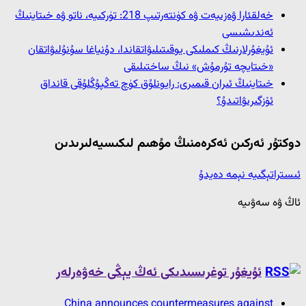
خەلقئارا ۋەزىيەت ۋە كۈنتەرتىپ 218: تۈركىيە، ناتو ۋە خىتاينىڭ
ئەندىشىسى
ئۇيغۇرلارنىڭ كىملىكى يوقىتىلىۋاتقاندا، دۇنياغا سۇنۇلىۋاتقان
«خىتايچە تۇرمۇش» نىڭ ساختىلىقى
خىتاينىڭ ئىران قىمىرى: رايونلۇق كۈچ تەڭپۇڭلۇقى قانداق
ئۆزگىرىۋاتىدۇ؟
دوكتۇر ئەركىن ئەكرەمنىڭ مۇھىم لىكىسيەلىرىدىن
ئىستراتېگىيە نېمە دەيدۇ
ئاڭ ۋە سەۋىيە
ئۇيغۇر توغرىسىدىكى ئەڭ يېڭى خەۋەرلەر
China announces countermeasures against