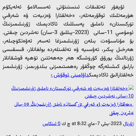
ئۇيغۇر تەتقىقات ئىنستىتۇتى ئەسسالامۇ ئەلەيكۇم
ھۆرمەتلىك ئوقۇرمەنلەر، «خەلقئارا ۋەزىيەت ۋە شەرقىي
تۈركىستان» ناملىق پەسىللىك ئاكادېمىك ژۇرنىلىمىزنىڭ
ئومۇمىي 11-سانى (2023-يىللىق 3-سان) نەشردىن چىقتى.
بۇ مۇناسىۋەت بىلەن ژۇرنىلىمىزغا ئەسەر ئەۋەتكۈچىلەر،
ھەرخىل پىكىر، تەۋسىيە ۋە تەلقىنلەردە بولغانلار، قىسقىسى
ژۇرنالنىڭ يورۇق كۆرۈشىگە ھەر جەھەتتىن تۆھپە قوشقانلار
بارلىق كىشىلەرگە چوڭقۇر رەھمىتىمىزنى بىلدۈرىمىز. ژۇرنىلىمىز
خەلقئارالىق ئاكادېمىك
داۋامىنى ئوقۇش ›
«خەلقئارا ۋەزىيەت ۋە شەرقىي تۈركىستان» ناملىق ژۇرنىلىمىزنىڭ 10-سانى
نەشردىن چىقتى
ژۇرنال
2023-يىلى 7-ماي at 8:32 چ ك
0 ئىنكاس