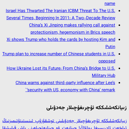
name
Israel Has Thwarted The Iranian ICBM Threat To The U.S.
Several Times, Beginning In 2011: A Two-Decade Review
China’s Xi Jinping makes rallying call against
protectionism, hegemonism in Brics speech
Xi shows Trump who holds the cards by hosting Kim and
Putin
Trump plan to increase number of Chinese students in U.S.
opposed
How Ukraine Lost its Future: From China’s Bridge to U.S.
Military Hub
China warns against third-party influence after Lee’s
‘security with US, economy with China’ remark`
زىيانكەشلىككە ئۇچرىغۇچىلار جەدۋىلى
زىيانكەشلىككە ئۇچرىغۇچىلار جەدۋىلىنى توشقۇزۇپ ئىنستىتۇتىمىزنىڭ
ئېلخەت ئادرېسىغا يوللاڭ! جىنايەت ۋە جىنايەتچىلەرنى پاش قىلىشقا