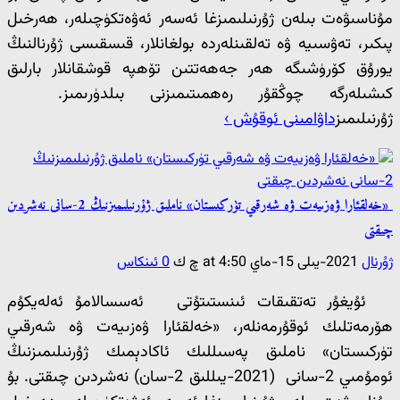
مۇناسىۋەت بىلەن ژۇرنىلىمىزغا ئەسەر ئەۋەتكۈچىلەر، ھەرخىل
پىكىر، تەۋسىيە ۋە تەلقىنلەردە بولغانلار، قىسقىسى ژۇرنالنىڭ
يورۇق كۆرۈشىگە ھەر جەھەتتىن تۆھپە قوشقانلار بارلىق
كىشىلەرگە چوڭقۇر رەھمىتىمىزنى بىلدۈرىمىز.
ژۇرنىلىمىز
داۋامىنى ئوقۇش ›
«خەلقئارا ۋەزىيەت ۋە شەرقىي تۈركىستان» ناملىق ژۇرنىلىمىزنىڭ 2-سانى نەشردىن
چىقتى
ژۇرنال
2021-يىلى 15-ماي at 4:50 چ ك
0 ئىنكاس
ئۇيغۇر تەتقىقات ئىنستىتۇتى ئەسسالامۇ ئەلەيكۇم
ھۆرمەتلىك ئوقۇرمەنلەر، «خەلقئارا ۋەزىيەت ۋە شەرقىي
تۈركىستان» ناملىق پەسىللىك ئاكادېمىك ژۇرنىلىمىزنىڭ
ئومۇمىي 2-سانى (2021-يىللىق 2-سان) نەشردىن چىقتى. بۇ