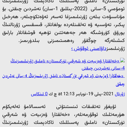
تۈركىستان» ناملىق پەسىللىك ئاكادېمىك ژۇرنىلىمىزنىڭ
ئومۇمىي 5-سانى (2022-يىللىق 1-سان) نەشردىن چىقتى. بۇ
مۇناسىۋەت بىلەن ژۇرنىلىمىزغا ئەسەر ئەۋەتكۈچىلەر، ھەرخىل
پىكىر، تەۋسىيە ۋە تەلقىنلەردە بولغانلار، قىسقىسى ژۇرنالنىڭ
يورۇق كۆرۈشىگە ھەر جەھەتتىن تۆھپە قوشقانلار بارلىق
كىشىلەرگە چوڭقۇر رەھمىتىمىزنى بىلدۈرىمىز.
ژۇرنىلىمىز
داۋامىنى ئوقۇش ›
«خەلقئارا ۋەزىيەت ۋە شەرقىي تۈركىستان» ناملىق ژۇرنىلىمىزنىڭ 4-سانى نەشردىن
چىقتى
ژۇرنال
2021-يىلى 19-نويابىر at 12:13 چ ك
0 ئىنكاس
ئۇيغۇر تەتقىقات ئىنستىتۇتى ئەسسالامۇ ئەلەيكۇم
ھۆرمەتلىك ئوقۇرمەنلەر، «خەلقئارا ۋەزىيەت ۋە شەرقىي
تۈركىستان» ناملىق پەسىللىك ئاكادېمىك ژۇرنىلىمىزنىڭ