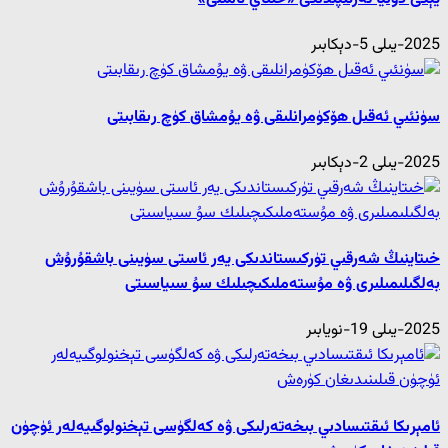
2025-يىلى 5-دېكابىر
سۈنئىي ئەقىل ھۆكۈمرانلىقى ۋە يۇمشاق كۈچ رىقابىتى
2025-يىلى 2-دېكابىر
خىتاينىڭ شەرقىي تۈركىستاندىكى يەر ئاستى سۈيىنى باشقۇرۇش
بەلگىلىمىلىرى ۋە مۇستەملىكىچىلىك سۇ سىياسىتى
2025-يىلى 19-نويابىر
ئامېرىكا ئىقتىسادىي بىخەتەرلىكى ۋە كەلگۈسى تېخنولوگىيەلەر ئۈچۈن