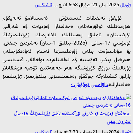
ژۇرنال
2025-يىلى 21-فېۋرال at 6:53 چ ب
0 ئىنكاس
ئۇيغۇر تەتقىقات ئىنستىتۇتى ئەسسالامۇ ئەلەيكۇم
ھۆرمەتلىك ئوقۇرمەنلەر، «خەلقئارا ۋەزىيەت ۋە شەرقىي
تۈركىستان» ناملىق پەسىللىك ئاكادېمىك ژۇرنىلىمىزنىڭ
ئومۇمىي 17-سانى (2025-يىللىق 1-سان) نەشردىن چىقتى.
بۇ مۇناسىۋەت بىلەن ژۇرنىلىمىزغا ئەسەر ئەۋەتكۈچىلەر،
ھەرخىل پىكىر، تەۋسىيە ۋە تەلقىنلەردە بولغانلار، قىسقىسى
ژۇرنالنىڭ يورۇق كۆرۈشىگە ھەر جەھەتتىن تۆھپە قوشقانلار
بارلىق كىشىلەرگە چوڭقۇر رەھمىتىمىزنى بىلدۈرىمىز. ژۇرنىلىمىز
خەلقئارالىق
داۋامىنى ئوقۇش ›
«خەلقئارا ۋەزىيەت ۋە شەرقىي تۈركىستان» ناملىق ژۇرنىلىمىزنىڭ 16-سانى
نەشردىن چىقتى
ژۇرنال
2024-يىلى 21-نويابىر at 7:30 چ ك
0 ئىنكاس