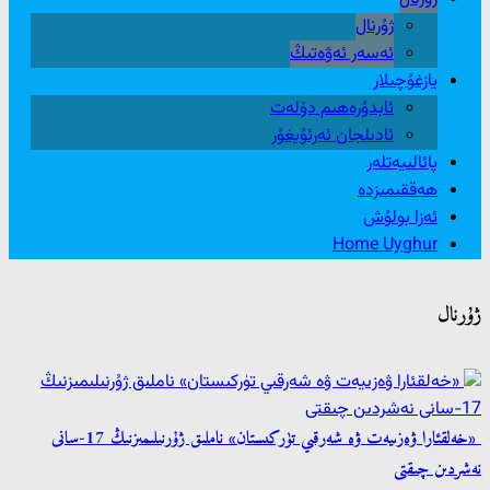
ژۇرنال
ئەسەر ئەۋەتىڭ
يازغۇچىلار
ئابدۇرەھىم دۆلەت
ئادىلجان ئەرئۇيغۇر
پائالىيەتلەر
ھەققىمىزدە
ئەزا بولۇش
Home Uyghur
ژۇرنال
«خەلقئارا ۋەزىيەت ۋە شەرقىي تۈركىستان» ناملىق ژۇرنىلىمىزنىڭ 17-سانى
نەشردىن چىقتى