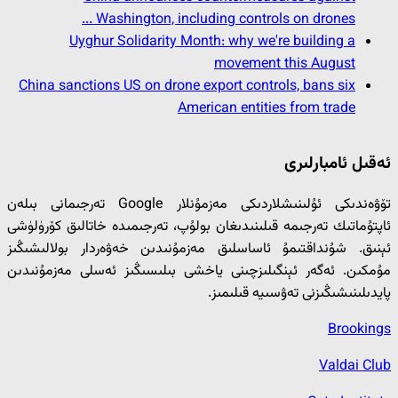
Washington, including controls on drones ...
Uyghur Solidarity Month: why we're building a
movement this August
China sanctions US on drone export controls, bans six
American entities from trade
ئەقىل ئامبارلىرى
تۆۋەندىكى ئۇلىنىشلاردىكى مەزمۇنلار Google تەرجىمانى بىلەن
ئاپتۇماتىك تەرجىمە قىلىنىدىغان بولۇپ، تەرجىمىدە خاتالىق كۆرۈلۈشى
ئېنىق. شۇنداقتىمۇ ئاساسلىق مەزمۇنىدىن خەۋەردار بولالىشىڭىز
مۇمكىن. ئەگەر ئېنگىلىزچىنى ياخشى بىلىسىڭىز ئەسلى مەزمۇنىدىن
پايدىلىنىشىڭىزنى تەۋسىيە قىلىمىز.
Brookings
Valdai Club