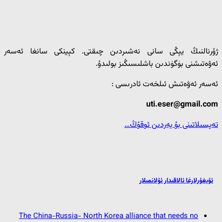
ژۇرنالنىڭ يېڭى سانى نەشىردىن چىقتى. كېينكى سانغا ئەسەر
ئەۋەتىشنى بۈگۈندىن باشلىسىڭىز بولىدۇ.
ئەسەر ئەۋەتىش ئىلخەت ئادرىسى :
uti.eser@gmail.com
تەپسىلاتىنى بۇ يەردىن ئوقۇڭ…
ئۇيغۇرلارغا ئالاقىدار ئۇلانمىلار
The China-Russia- North Korea alliance that needs no