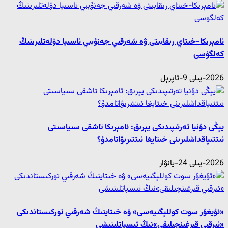
ئامېرىكا-خىتاي رىقابىتى ۋە شەرقىي جەنۇبىي ئاسىيا دۆلەتلىرىنىڭ
كەلگۈسى
2026-يىلى 9-ئاپرېل
يېڭى دۇنيا تەرتىپىدىكى يېرىق: ئامېرىكا تاشقى سىياسىتى
ئىتتىپاقداشلىرىنى خىتايغا ئىتتىرىۋاتامدۇ؟
2026-يىلى 24-يانۋار
«ئۇيغۇر سوت كوللېگىيەسى» ۋە خىتاينىڭ شەرقىي تۈركىستاندىكى
«ئىرقىي قىرغىنچىلىقى»نىڭ ئىسپاتلىنىشى