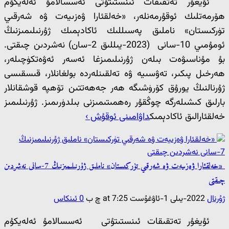
ئۇيغۇر تەتقىقات ئىنستىتۇتى ئەسسالامۇ ئەلەيكۇم
ھۆرمەتلىك ئوقۇرمەنلەر، «خەلقئارا ۋەزىيەت ۋە شەرقىي
تۈركىستان» ناملىق پەسىللىك ئاكادېمىك ژۇرنىلىمىزنىڭ
ئومۇمىي 10-سانى (2023-يىللىق 2-سان) نەشردىن چىقتى.
بۇ مۇناسىۋەت بىلەن ژۇرنىلىمىزغا ئەسەر ئەۋەتكۈچىلەر،
ھەرخىل پىكىر، تەۋسىيە ۋە تەلقىنلەردە بولغانلار، قىسقىسى
ژۇرنالنىڭ يورۇق كۆرۈشىگە ھەر جەھەتتىن تۆھپە قوشقانلار
بارلىق كىشىلەرگە چوڭقۇر رەھمىتىمىزنى بىلدۈرىمىز. ژۇرنىلىمىز
خەلقئارالىق ئاكادېمىك
داۋامىنى ئوقۇش ›
«خەلقئارا ۋەزىيەت ۋە شەرقىي تۈركىستان» ناملىق ژۇرنىلىمىزنىڭ 7-سانى نەشردىن
چىقتى
ژۇرنال
2022-يىلى 1-ئاۋغۇست at 7:25 چ ب
0 ئىنكاس
ئۇيغۇر تەتقىقات ئىنستىتۇتى ئەسسالامۇ ئەلەيكۇم