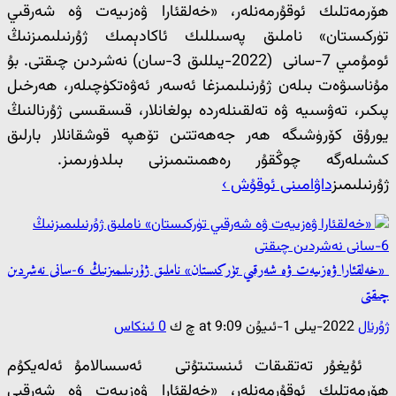
ھۆرمەتلىك ئوقۇرمەنلەر، «خەلقئارا ۋەزىيەت ۋە شەرقىي
تۈركىستان» ناملىق پەسىللىك ئاكادېمىك ژۇرنىلىمىزنىڭ
ئومۇمىي 7-سانى (2022-يىللىق 3-سان) نەشردىن چىقتى. بۇ
مۇناسىۋەت بىلەن ژۇرنىلىمىزغا ئەسەر ئەۋەتكۈچىلەر، ھەرخىل
پىكىر، تەۋسىيە ۋە تەلقىنلەردە بولغانلار، قىسقىسى ژۇرنالنىڭ
يورۇق كۆرۈشىگە ھەر جەھەتتىن تۆھپە قوشقانلار بارلىق
كىشىلەرگە چوڭقۇر رەھمىتىمىزنى بىلدۈرىمىز.
ژۇرنىلىمىز
داۋامىنى ئوقۇش ›
«خەلقئارا ۋەزىيەت ۋە شەرقىي تۈركىستان» ناملىق ژۇرنىلىمىزنىڭ 6-سانى نەشردىن
چىقتى
ژۇرنال
2022-يىلى 1-ئىيۇن at 9:09 چ ك
0 ئىنكاس
ئۇيغۇر تەتقىقات ئىنستىتۇتى ئەسسالامۇ ئەلەيكۇم
ھۆرمەتلىك ئوقۇرمەنلەر، «خەلقئارا ۋەزىيەت ۋە شەرقىي