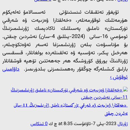
ئۇيغۇر تەتقىقات ئىنستىتۇتى ئەسسالامۇ ئەلەيكۇم
ھۆرمەتلىك ئوقۇرمەنلەر، «خەلقئارا ۋەزىيەت ۋە شەرقىي
تۈركىستان» ناملىق پەسىللىك ئاكادېمىك ژۇرنىلىمىزنىڭ
ئومۇمىي 16-سانى (2024-يىللىق 4-سان) نەشردىن چىقتى.
بۇ مۇناسىۋەت بىلەن ژۇرنىلىمىزغا ئەسەر ئەۋەتكۈچىلەر،
ھەرخىل پىكىر، تەۋسىيە ۋە تەلقىنلەردە بولغانلار، قىسقىسى
ژۇرنالنىڭ يورۇق كۆرۈشىگە ھەر جەھەتتىن تۆھپە قوشقانلار
بارلىق كىشىلەرگە چوڭقۇر رەھمىتىمىزنى بىلدۈرىمىز.
داۋامىنى
ئوقۇش ›
«خەلقئارا ۋەزىيەت ۋە شەرقىي تۈركىستان» ناملىق ژۇرنىلىمىزنىڭ 11-سانى
نەشردىن چىقتى
ژۇرنال
2023-يىلى 7-ئاۋغۇست at 8:35 چ ك
0 ئىنكاس