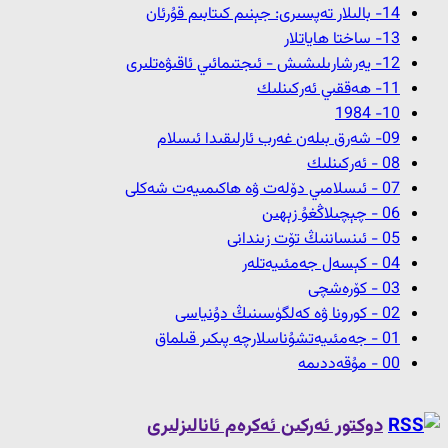
14- بالىلار تەپسىرى: جېنىم كىتابىم قۇرئان
13- ﺳﺎﺧﺘﺎ ﮪﺎﻳﺎﺗﻼﺭ
12- ﻳﻪﺭﺷﺎﺭﯨﻠﯩﺸﯩﺶ - ﺋﯩﺠﺘﯩﻤﺎﺋﯩﻲ ﺋﺎﻗﯩﯟﻩﺗﻠﯩﺮﻯ
11- ﮪﻪﻗﻘﯩﻲ ﺋﻪﺭﻛﯩﻨﻠﯩﻚ
10- 1984
09- شەرق بىلەن غەرب ئارلىقىدا ئىسلام
08 - ﺋﻪﺭﻛﯩﻨﻠﯩﻚ
07 - ئىسلامىي دۆلەت ۋە ھاكىمىيەت شەكلى
06 - چېچىلاڭغۇ زېھىن
05 - ئىنساننىڭ تۆت زىندانى
04 - كېسەل جەمئىيەتلەر
03 - كۆرەشچى
02 - كورونا ۋە كەلگۈسىنىڭ دۇنياسى
01 - جەمئىيەتشۇناسلارچە پىكىر قىلماق
00 - مۇقەددىمە
دوكتور ئەركىن ئەكرەم ئانالىزلىرى