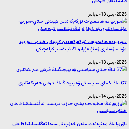
قىلىنىدىغان كۈرەش
2025-يىلى 18-نويابىر
سۈرىيەدە ھاكىمىيەت ئۆزگەرگەندىن كېيىنكى خىتاي-سۈرىيە
مۇناسىۋەتلىرى ۋە ئۇيغۇرلارنىڭ ئېنىقسىز كېلەچىكى
2025-يىلى 18-نويابىر
G7 نىڭ خىتاي سىياسىتى ۋە بېيجىڭنىڭ قارشى ھەرىكەتلىرى
2025-يىلى 14-نويابىر
ياۋروپانىڭ مەنپەئەت بىلەن خەۋپ ئارىسىدا تەڭقىسلىقتا قالغان