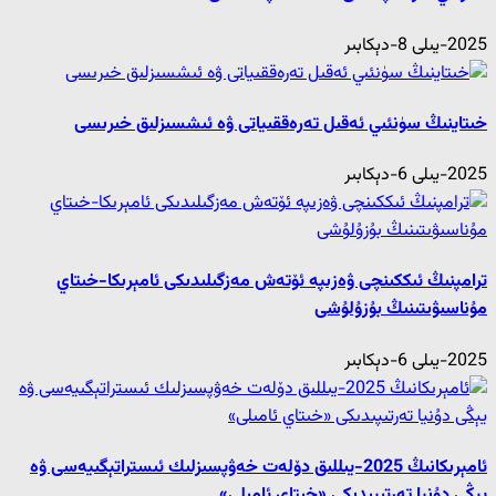
2025-يىلى 8-دېكابىر
خىتاينىڭ سۈنئىي ئەقىل تەرەققىياتى ۋە ئىشسىزلىق خىرىسى
2025-يىلى 6-دېكابىر
ترامپنىڭ ئىككىنچى ۋەزىپە ئۆتەش مەزگىلىدىكى ئامېرىكا-خىتاي
مۇناسىۋىتىنىڭ بۇزۇلۇشى
2025-يىلى 6-دېكابىر
ئامېرىكانىڭ 2025-يىللىق دۆلەت خەۋپسىزلىك ئىستراتېگىيەسى ۋە
يېڭى دۇنيا تەرتىپىدىكى «خىتاي ئامىلى»