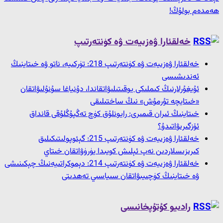
ھەمدەم بولۇڭ!
خەلقئارا ۋەزىيەت ۋە كۈنتەرتىپ
خەلقئارا ۋەزىيەت ۋە كۈنتەرتىپ 218: تۈركىيە، ناتو ۋە خىتاينىڭ
ئەندىشىسى
ئۇيغۇرلارنىڭ كىملىكى يوقىتىلىۋاتقاندا، دۇنياغا سۇنۇلىۋاتقان
«خىتايچە تۇرمۇش» نىڭ ساختىلىقى
خىتاينىڭ ئىران قىمىرى: رايونلۇق كۈچ تەڭپۇڭلۇقى قانداق
ئۆزگىرىۋاتىدۇ؟
خەلقئارا ۋەزىيەت ۋە كۈنتەرتىپ 215: گېئوپولىتىكىلىق
كىرىزىسلاردىن نەپ ئېلىش كويىدا يۈرۈۋاتقان خىتاي
خەلقئارا ۋەزىيەت ۋە كۈنتەرتىپ 214: دېموكراتىيەنىڭ چېكىنىشى
ۋە خىتاينىڭ كۈچىيىۋاتقان سىياسىي تەھدىتى
رادىيو كۇتۇپخانىسى