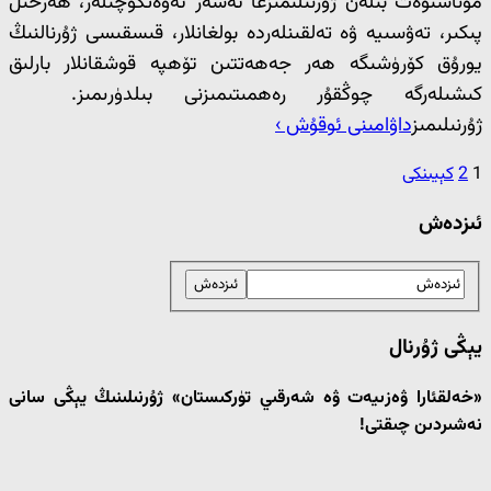
مۇناسىۋەت بىلەن ژۇرنىلىمىزغا ئەسەر ئەۋەتكۈچىلەر، ھەرخىل
پىكىر، تەۋسىيە ۋە تەلقىنلەردە بولغانلار، قىسقىسى ژۇرنالنىڭ
يورۇق كۆرۈشىگە ھەر جەھەتتىن تۆھپە قوشقانلار بارلىق
كىشىلەرگە چوڭقۇر رەھمىتىمىزنى بىلدۈرىمىز.
ژۇرنىلىمىز
داۋامىنى ئوقۇش ›
1
2
كېيىنكى
ئىزدەش
يېڭى ژۇرنال
«خەلقئارا ۋەزىيەت ۋە شەرقىي تۈركىستان» ژۇرنىلىنىڭ يېڭى سانى
نەشىردىن چىقتى!