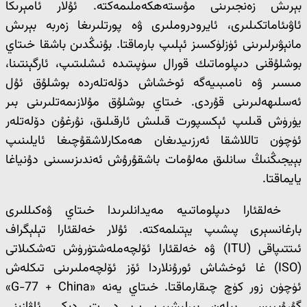
بېرىش زەنجىرىنى مۇستەھكەملىمەكتە. ئۇلار ئامېرىكا
ئاۋىئ‍اماتكىلىرى، ئايرودروملىرى ۋە پورتلىرىغا زەربە بېرىش
مانېۋىرلىرىنى ئۈزلۈكسىز ئېلىپ بارماقتا. بۇنىڭدىن باشقا خىتاي
بوشلۇقنى دىپلوماتىك قورال سۈپىتىدە ئىشلىتىپ، ئارگېنتىنا،
مىسىر ۋە نامىبىيەگە ئوخشاش دۆلەتلەردە بوشلۇق ئۇل
ئەسلىھەلىرىنى قۇردى. خىتاي بوشلۇق مۇلازىمەتلىرىنى بىر
يۈرۈش قىلىپ ئېكسپورت قىلىش ئارقىلىق، نۇرغۇن دۆلەتلەر
ئۈچۈن تاللاشقا ئەرزىيدىغان ھەمكارلاشقۇچىغا ئايلىنىپ
بېيجىڭنىڭ سانلىق مەلۇمات باشقۇرۇش ئەندىزىسىنى دۇنياغا
يايماقتا.
خەلقئارا دىپلوماتىيە مەيدانلىرىدا خىتاي ۋەكىللىرى
بارغانسېرى پىشىپ يېتىلمەكتە. ئۇلار خەلقئارا تېلېگراف
ئىتتىپاقى (ITU) ۋە خەلقئارا ئۆلچەملەشتۈرۈش تەشكىلاتى
(ISO) غا ئوخشاش ئورۇنلاردا ئۆز ئۆلچەملىرىنى تىكلەش
ئۈچۈن زور كۈچ چىقارماقتا. خىتاي يەنە «G-77 + China»