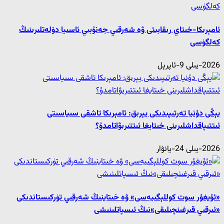
ئامېرىكا-خىتاي رىقابىتى ۋە شەرقىي جەنۇبىي ئاسىيا دۆلەتلىرىنىڭ
كەلگۈسى
2026-يىلى 9-ئاپرېل
يېڭى دۇنيا تەرتىپىدىكى يېرىق: ئامېرىكا تاشقى سىياسىتى
ئىتتىپاقداشلىرىنى خىتايغا ئىتتىرىۋاتامدۇ؟
2026-يىلى 24-يانۋار
«ئۇيغۇر سوت كوللېگىيەسى» ۋە خىتاينىڭ شەرقىي تۈركىستاندىكى
«ئىرقىي قىرغىنچىلىقى»نىڭ ئىسپاتلىنىشى