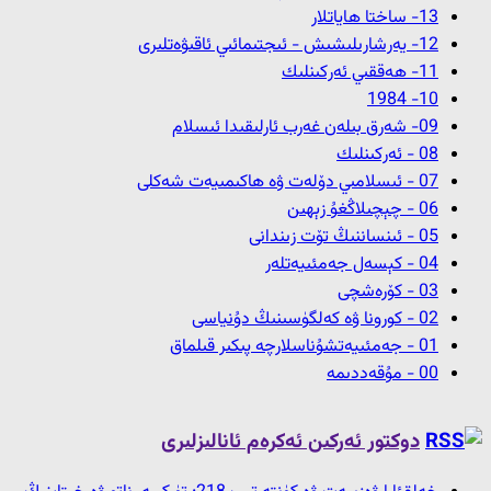
13- ﺳﺎﺧﺘﺎ ﮪﺎﻳﺎﺗﻼﺭ
12- ﻳﻪﺭﺷﺎﺭﯨﻠﯩﺸﯩﺶ - ﺋﯩﺠﺘﯩﻤﺎﺋﯩﻲ ﺋﺎﻗﯩﯟﻩﺗﻠﯩﺮﻯ
11- ﮪﻪﻗﻘﯩﻲ ﺋﻪﺭﻛﯩﻨﻠﯩﻚ
10- 1984
09- شەرق بىلەن غەرب ئارلىقىدا ئىسلام
08 - ﺋﻪﺭﻛﯩﻨﻠﯩﻚ
07 - ئىسلامىي دۆلەت ۋە ھاكىمىيەت شەكلى
06 - چېچىلاڭغۇ زېھىن
05 - ئىنساننىڭ تۆت زىندانى
04 - كېسەل جەمئىيەتلەر
03 - كۆرەشچى
02 - كورونا ۋە كەلگۈسىنىڭ دۇنياسى
01 - جەمئىيەتشۇناسلارچە پىكىر قىلماق
00 - مۇقەددىمە
دوكتور ئەركىن ئەكرەم ئانالىزلىرى