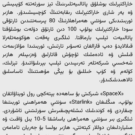
خاراكتېرلىك بوشلۇق پائالىيەتلىرىنىڭ تېز سۈرئەتتە كۆپىيىشى
ۋە يەر شارى خاراكتېرلىك رىقابەتنىڭ كۈچىيىشىدۇر. ھازىر
ئوربىتىدىكى سۈنئىي ھەمراھلارنىڭ 80 پىرسەنتىدىن ئارتۇقى
سودا خاراكتېرلىك بولۇپ 100 دىن ئارتۇق دۆلەت بوشلۇقتا
پائالىيەت ئېلىپ بارماقتا. ئىلگىرى پەقەت ھۆكۈمەتلەرلا
قىلالايدۇ دەپ قارالغان تەسۋىر تارتىش، ئوربىتىدا مۇلازىمەت
قىلىش ۋە ئادەملىك ئۇچۇش قاتارلىق ۋەزىپىلەر ھازىر
شەخسىي شىركەتلەر تەرىپىدىن ئېلىپ بېرىلىۋاتىدۇ. تېزلىك،
كۆلەم ۋە كۆپ خىللىق بۇ يېڭى مۇھىتنىڭ ئاساسلىق
ئالاھىدىلىكىدۇر.
«SpaceX» شىركىتى بۇ ساھەدە يېتەكچى رول ئويناۋاتقان
بولۇپ، مىڭلىغان «Starlink» سۈنئىي ھەمراھىنى ئوربىتىغا
چىقاردى ۋە كۈندىلىك ئىشلەپچىقىرىش سۈرئىتىنى ئاشۇردى.
ئىلگىرى بىر سۈنئىي ھەمراھنى ياساشقا 5-10 يىل ۋاقىت ۋە
مىلياردلىغان دوللار كېتەتتى، ھازىر بولسا بۇ جەريان تامامەن