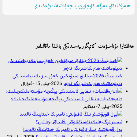
ھەرقانداق يەرگە كۆچۈرۈپ چاپلاشقا بولمايدۇ.
خەلقئارا مۇناسىۋەت كاتېگورىيەسىدىكى باشقا ماقالىلەر
خىتاينىڭ 2026-يىللىق مىيۇنخېن خەۋپسىزلىك يىغىنىدىكى
دىپلوماتىك ھەرىكەتلىرىگە نەزەر
2026-يىلى 15-فېۋرال
«تەرەققىيات» نىقابى ئاستىدىكى يېڭىچە مۇستەملىكىچىلىك:
2025-يىلى 7-دېكابىر
يول قويۇشلار نىڭ ئاقىۋىتى: ئامېرىكا خىتاينىڭ ئالدىدا