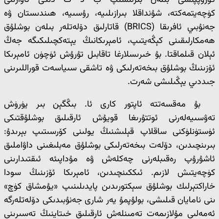
گۇرۇپپىسى بىلەن بىرلىشىپ ب د ت دىكى ئاۋازىنى
كۈچەيتمەكتە، شۇنداقلا بىرازىلىيە، رۇسىيە، ھىندىستان ۋە
جەنۇبىي ئافرىقا (BRICS) قاتارلىق دۆلەتلەر بىلەن بوشلۇق
ھەمكارلىقىنى كېڭەيتىپ، ئامېرىكانىڭ يېتەكچىلىكىگە جەڭ
ئېلان قىلماقتا. بۇ خىرىسلارغا تاقابىل تۇرۇش ئۈچۈن ئامېرىكا
ئۆزىنىڭ بوشلۇق بىخەتەرلىكى ۋە تاشقى سىياسەت قوراللىرىنى
جىددىي يېڭىلىشى شەرت.
بۇ مەقسەتتە ئاپتور كارى ئا. بىڭگېن بىر يۈرۈش
تەۋسىيەلەرنى ئوتتۇرىغا قويۇش ئارقىلىق بوشلۇقتىكى
ئۈستۈنلۈكنى ساقلاپ قېلىشنىڭ يولىنى كۆرسىتىپ بېرىدۇ:
بىرىنچىدىن، دۆلەت بىخەتەرلىكى بوشلۇق مەبلىغىنى داۋاملىق
ئاشۇرۇپ رەقىبلەرنى چەكلەش ۋە مۇداپىئە ئىقتىدارىنى
كۈچەيتىش لازىم. ئىككىنچىدىن، ئامېرىكا ئۆزىنىڭ سودا
خاراكتېرلىك بوشلۇق سېكتورىدىن پايدىلىنىپ «يۇمشاق كۈچ»
ىنى نامايان قىلىشى، بولۇپمۇ يەر شارى جەنۇبىدىكى دۆلەتلەرگە
ئەمەلىي مۇلازىمەت تەمىنلەش ئارقىلىق خىتاينىڭ تەسىرىنى