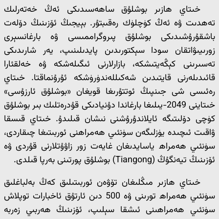
خىتاي ھازىر بوشلۇق ساھەسىدىكى ئەڭ خەتەرلىك
تەھدىت ۋە ئەڭ كۈچلۈك رەقىبتۇر. بېيجىڭ ئۆزىنىڭ دۆلەت
باشقۇرۇشىدىكى بوشلۇق پىروگراممىسى ۋە بارغانسېرى
زورىيىۋاتقان سودا سېكتورىدىن پايدىلىنىپ، يەر شارىدىكى
تەسىرىنى كېڭەيتىشكە، بازارلارنى ئىگىلەشكە ۋە خەلقئارا
قائىدىلەرنى قايتىدىن شەكىللەندۈرۈشكە ئۇرۇنماقتا. خىتاي
رەئىسى شى جىنپىڭ ئوتتۇرىغا قويغان «بوشلۇق ئارزۇسى»
خىتاينى 2049-يىلىغا بارغاندا دۇنيادىكى قۇدرەتلىك بىر بوشلۇق
كۈچى دۆلىتىگە ئايلاندۇرۇشنى نىشان قىلىدۇ. خىتاي قىسقا
ۋاقىت ئىچىدە يۈزلىگەن سۈنئىي ھەمراھنى ئوربىتىغا چىقاردى،
سۈنئىي ھەمراھ ياسايدىغان غايەت زور زاۋۇتلارنى قۇردى ۋە
ئۆزىنىڭ تيەنگۇڭ (Tiangong) بوشلۇق پورتىنى بەرپا قىلدى.
خىتاي ھازىر مىڭلىغان تۆۋەن ئوربىتىلىق كەڭ بەلباغلىق
سۈنئىي ھەمراھ تورىنى ۋە 500 دىن ئارتۇق ئاخبارات توپلاش
سۈنئىي ھەمراھىنى ئىشقا سېلىپ، ئۆزىنىڭ ھەربىي زەربە