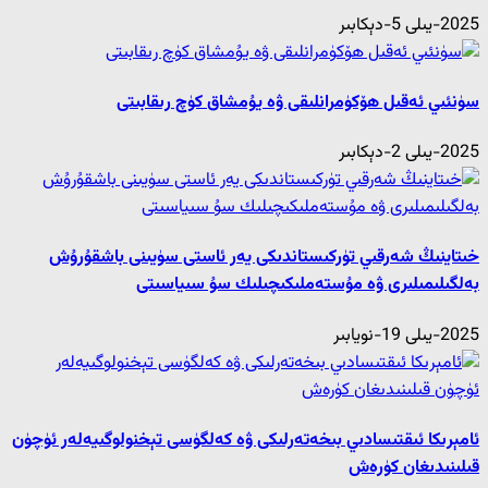
2025-يىلى 5-دېكابىر
سۈنئىي ئەقىل ھۆكۈمرانلىقى ۋە يۇمشاق كۈچ رىقابىتى
2025-يىلى 2-دېكابىر
خىتاينىڭ شەرقىي تۈركىستاندىكى يەر ئاستى سۈيىنى باشقۇرۇش
بەلگىلىمىلىرى ۋە مۇستەملىكىچىلىك سۇ سىياسىتى
2025-يىلى 19-نويابىر
ئامېرىكا ئىقتىسادىي بىخەتەرلىكى ۋە كەلگۈسى تېخنولوگىيەلەر ئۈچۈن
قىلىنىدىغان كۈرەش