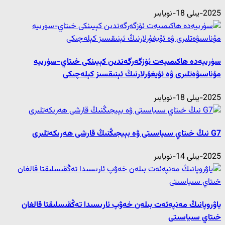
2025-يىلى 18-نويابىر
سۈرىيەدە ھاكىمىيەت ئۆزگەرگەندىن كېيىنكى خىتاي-سۈرىيە
مۇناسىۋەتلىرى ۋە ئۇيغۇرلارنىڭ ئېنىقسىز كېلەچىكى
2025-يىلى 18-نويابىر
G7 نىڭ خىتاي سىياسىتى ۋە بېيجىڭنىڭ قارشى ھەرىكەتلىرى
2025-يىلى 14-نويابىر
ياۋروپانىڭ مەنپەئەت بىلەن خەۋپ ئارىسىدا تەڭقىسلىقتا قالغان
خىتاي سىياسىتى