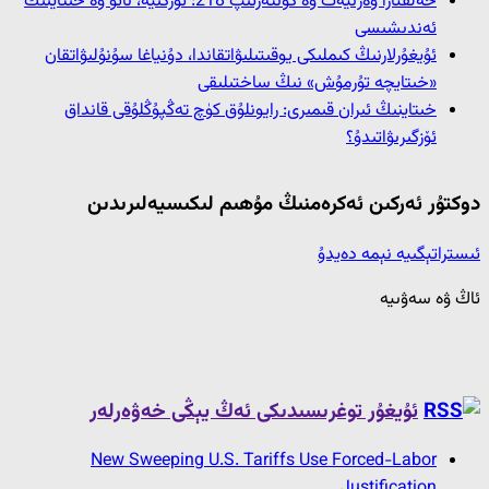
خەلقئارا ۋەزىيەت ۋە كۈنتەرتىپ 218: تۈركىيە، ناتو ۋە خىتاينىڭ
ئەندىشىسى
ئۇيغۇرلارنىڭ كىملىكى يوقىتىلىۋاتقاندا، دۇنياغا سۇنۇلىۋاتقان
«خىتايچە تۇرمۇش» نىڭ ساختىلىقى
خىتاينىڭ ئىران قىمىرى: رايونلۇق كۈچ تەڭپۇڭلۇقى قانداق
ئۆزگىرىۋاتىدۇ؟
دوكتۇر ئەركىن ئەكرەمنىڭ مۇھىم لىكىسيەلىرىدىن
ئىستراتېگىيە نېمە دەيدۇ
ئاڭ ۋە سەۋىيە
ئۇيغۇر توغرىسىدىكى ئەڭ يېڭى خەۋەرلەر
New Sweeping U.S. Tariffs Use Forced-Labor
Justification