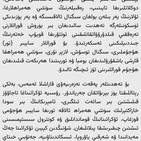
دوكلاتلىرىغا تايىنىپ، رەقىبلەرنىڭ سۈنئىي ھەمراھلارغا،
ئۇلارنىڭ يەر بىلەن بولغان سىگنال ئالاقىسىگە ۋە يەر يۈزىدىكى
ئۈسكۈنىلەرگە تەھدىت سالىدىغان بىر يۈرۈش قوراللارنى
تەرەققىي قىلدۇرۇۋاتقانلىقىنى ئوتتۇرىغا قويۇپ خەتەرنىڭ
جىددىيلىكىنى ئەسكەرتىدۇ. بۇ قوراللار سايبىر (تور)
ھۇجۇملىرى، سىگنال توسۇش، لازېر نۇرى، سۈنئىي ھەمراھقا
قارشى باشقۇرۇلىدىغان بومبا ۋە ئوربىتىدا ھەرىكەت قىلىدىغان
ھۇجۇم قوراللىرىنى ئۆز ئىچىگە ئالىدۇ.
بۇ تەھدىتلەر پەقەت نەزەرىيەۋى قاراشلا ئەمەس، بەلكى
رېئاللىقتا يۈز بېرىۋاتقان جەرياندۇر. رۇسىيە ئۇكرائىناغا تاجاۋۇز
قىلىشتىن بىر سائەت ئىلگىرى، ئامېرىكانىڭ بىر سودا
خاراكتېرلىك سۈنئىي ھەمراھ ئالاقە تورىغا سايبىر ھۇجۇمى
قوزغاپ، ئۇكرائىنانىڭ قوماندانلىق ۋە كونترول سىستېمىسىنى
ئىشتىن چىقىرىشقا پىلانلىغان. شۇنىڭدىن كېيىن ئۇكرائىنا جەڭ
مەيدانىدا ۋە شەرقىي ياۋروپا، ئىسكاندىناۋىيە، جەنۇبىي خىتاي