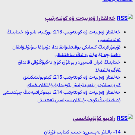
خەلقئارا ۋەزىيەت ۋە كۈنتەرتىپ
خەلقئارا ۋەزىيەت ۋە كۈنتەرتىپ 218: تۈركىيە، ناتو ۋە خىتاينىڭ
ئەندىشىسى
ئۇيغۇرلارنىڭ كىملىكى يوقىتىلىۋاتقاندا، دۇنياغا سۇنۇلىۋاتقان
«خىتايچە تۇرمۇش» نىڭ ساختىلىقى
خىتاينىڭ ئىران قىمىرى: رايونلۇق كۈچ تەڭپۇڭلۇقى قانداق
ئۆزگىرىۋاتىدۇ؟
خەلقئارا ۋەزىيەت ۋە كۈنتەرتىپ 215: گېئوپولىتىكىلىق
كىرىزىسلاردىن نەپ ئېلىش كويىدا يۈرۈۋاتقان خىتاي
خەلقئارا ۋەزىيەت ۋە كۈنتەرتىپ 214: دېموكراتىيەنىڭ چېكىنىشى
ۋە خىتاينىڭ كۈچىيىۋاتقان سىياسىي تەھدىتى
رادىيو كۇتۇپخانىسى
14- بالىلار تەپسىرى: جېنىم كىتابىم قۇرئان