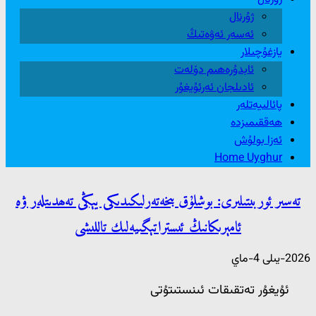
ژۇرنال
ئەسەر ئەۋەتىڭ
يازغۇچىلار
ئابدۇرەھىم دۆلەت
ئادىلجان ئەرئۇيغۇر
پائالىيەتلەر
ھەققىمىزدە
ئەزا بولۇش
Home Uyghur
تەسىر ئوربىتىلىرى: بوشلۇق بىخەتەرلىكىدىكى يېڭى تەھدىتلەر ۋە
ئامېرىكانىڭ ئىستراتېگىيەلىك تاللىشى
2026-يىلى 4-ماي
ئۇيغۇر تەتقىقات ئىنستىتۇتى