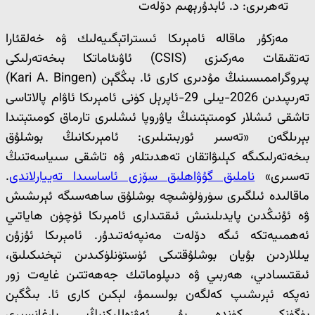
تەھرىرى: د. ئابدۇرېھىم دۆلەت
مەزكۇر ماقالە ئامېرىكا ئىستراتېگىيەلىك ۋە خەلقئارا
تەتقىقات مەركىزى (CSIS) ئاۋىئ‍اماتكا بىخەتەرلىكى
پىروگراممىسىنىڭ مۇدىرى كارى ئا. بىڭگېن (Kari A. Bingen)
تەرىپىدىن 2026-يىلى 29-ئاپرېل كۈنى ئامېرىكا ئاۋام پالاتاسى
تاشقى ئىشلار كومىتېتىنىڭ ياۋروپا ئىشلىرى تارماق كومىتېتىدا
بېرىلگەن «تەسىر ئوربىتىلىرى: ئامېرىكانىڭ بوشلۇق
بىخەتەرلىكىگە كېلىۋاتقان تەھدىتلەر ۋە تاشقى سىياسەتنىڭ
تەسىرى»
ناملىق گۇۋاھلىق سۆزى ئاساسىدا تەييارلاندى
.
ماقالىدە ئىلگىرى سۈرۈلۈشىچە بوشلۇق ساھەسىگە ئېرىشىش
ۋە ئۇنىڭدىن پايدىلىنىش ئىقتىدارى ئامېرىكا ئۈچۈن ھاياتىي
ئەھمىيەتكە ئىگە دۆلەت مەنپەئەتىدۇر. ئامېرىكا ئۇزۇن
يىللاردىن بۇيان بوشلۇقتىكى ئۈستۈنلۈكىدىن تېخنىكىلىق،
ئىقتىسادىي، ھەربىي ۋە دىپلوماتىك جەھەتتىن غايەت زور
نەپكە ئېرىشىپ كەلگەن بولسىمۇ، لېكىن كارى ئا. بىڭگېن