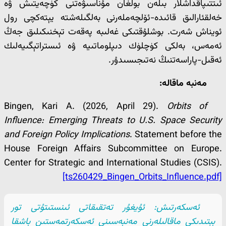
ئىتتىپاقداشلار بىلەن بولغان مۇناسىۋەتنى كۈچەيتىش ۋە
خەلقئارالىق قائىدە-ئۆلچەملەرنى بەلگىلەشتە يېتەكچى رول
ئويناش شەرت. بوشلۇقتىكى غەلىبە پەقەت تېخنىكىلىق جەڭ
ئەمەس، بەلكى كۈچلۈك دىپلوماتىيە ۋە ئىستراتېگىيەلىك
ئەقىل-پاراسەتنىڭ نەتىجىسىدۇر.
مەنبە ماقالە:
Bingen, Kari A. (2026, April 29).
Orbits of
Influence: Emerging Threats to U.S. Space Security
and Foreign Policy Implications
. Statement before the
House Foreign Affairs Subcommittee on Europe.
Center for Strategic and International Studies (CSIS).
[ts260429_Bingen_Orbits_Influence.pdf]
ئەسكەرتىش: ئۇيغۇر تەتقىقاتى ئىنستىتۇتى تور
بېتىدىكى ماقالىلەرنى مەنبەسىنى ئەسكەرتمەستىن باشقا