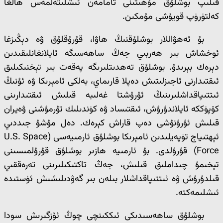
قىلىپ بوشلۇق مۇھىتىنى تامامەن ئىشلىتەلمەس ھالغا
كەلتۈرۈپ قويۇشى مۇمكىن.
بۇ ئەھۋاللار بوشلۇقنىڭ ھاۋا، قۇرۇقلۇق ۋە دېڭىزغا
ئوخشاش بىر ھەربىي جەڭ ساھەسىگە ئايلانغانلىقىدىن
دېرەك بېرىدۇ. بوشلۇق تەھدىتلىرىگە پەقەت بىر تېخنىكىلىق
ئىقتىدارنى ئاجىزلىتىش دەپلا قارىماي، بەلكى ئامېرىكا ۋە ئۇنىڭ
ئىتتىپاقداشلىرىنىڭ ئۇرۇشتا غەلىبە قىلىش ئىقتىدارىنى
كۆپۈككە ئايلاندۇرۇش، ئىقتىساد ۋە كۈندىلىك تۇرمۇشنى ۋەيران
قىلىش ئۇرۇنۇشى دەپ قاراش كېرەك. دەل مۇشۇ جىددىي
ئېھتىياج تۈپەيلىدىن ئامېرىكا بوشلۇق ئارمىيەسى (U.S. Space
Force) قۇرۇلدى. بۇ ئارمىيە ھازىر بوشلۇق قۇرۇلمىسىنى
تېخىمۇ چىداملىق قىلىش، جەڭ تاكتىكىلىرىنى تەرەققىي
قىلدۇرۇش ۋە ئىتتىپاقداشلار بىلەن بىر گەۋدىلىشىش ئۈستىدە
ئىشلىمەكتە.
بوشلۇق ساھەسىدىكى ئىككىنچى چوڭ ئۆزگىرىش سودا