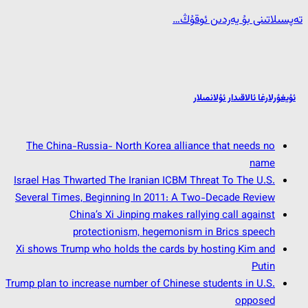
تەپسىلاتىنى بۇ يەردىن ئوقۇڭ…
ئۇيغۇرلارغا ئالاقىدار ئۇلانمىلار
The China-Russia- North Korea alliance that needs no
name
Israel Has Thwarted The Iranian ICBM Threat To The U.S.
Several Times, Beginning In 2011: A Two-Decade Review
China’s Xi Jinping makes rallying call against
protectionism, hegemonism in Brics speech
Xi shows Trump who holds the cards by hosting Kim and
Putin
Trump plan to increase number of Chinese students in U.S.
opposed