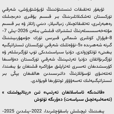
ئۇيغۇر تەتقىقات ئىنستىتۇتىنىڭ ئۇيۇشتۇرۇشى، شەرقىي
تۈركىستان تەشكىلاتلىرىنىڭ بىر قىسىم يۇقىرى دەرىجىلىك
رەھبەرلىرى، تەتقىقاتچىلار، زىيالىيلار، دىنىي زاتلار ۋە بىر قىسىم
مۇتەخەسسىسلەرنىڭ ئىشتىراك قىلىشى بىلەن 2026-يىلى 7-
8-فېۋرال كۈنلىرى شىمالىي قىبرىس تۈرك جۇمھۇرىيىتىنىڭ
گىرنە شەھىرىدە «5-نۆۋەتلىك شەرقىي تۈركىستان ئىستراتېگىيە
يىغىنى» ئۆتكۈزۈلدى. دۇنيا سىياسىتىدىكى تۈپ ئۆزگىرىشلەر ۋە
ئۆزگىرىۋاتقان دۇنيا تەرتىپىنىڭ شەرقىي تۈركىستان دەۋاسىغا
كۆرسىتىدىغان تەسىرى ئەتراپلىق مۇزاكىرە قىلىنغان بۇ يىغىندا،
ئەنئەنىۋى ئۇسۇللارنىڭ دائىرىسىدىن ھالقىغان يېڭى بىر
ئىستراتېگىيەلىك تەسەۋۋۇر ئوتتۇرىغا قويۇلدى.
«قائىدىگە ئاساسلانغان تەرتىپ» تىن «رېئالپولىتىك »
(ئەمەلىيەتچىل سىياسەت) دەۋرىگە ئۆتۈش
يىغىننىڭ ئېچىلىش باسقۇچلىرىدا، 2022-يىلىدىن 2025-