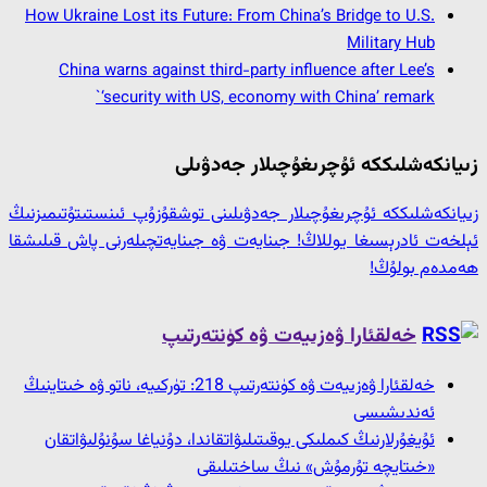
How Ukraine Lost its Future: From China’s Bridge to U.S.
Military Hub
China warns against third-party influence after Lee’s
‘security with US, economy with China’ remark`
زىيانكەشلىككە ئۇچرىغۇچىلار جەدۋىلى
زىيانكەشلىككە ئۇچرىغۇچىلار جەدۋىلىنى توشقۇزۇپ ئىنستىتۇتىمىزنىڭ
ئېلخەت ئادرېسىغا يوللاڭ! جىنايەت ۋە جىنايەتچىلەرنى پاش قىلىشقا
ھەمدەم بولۇڭ!
خەلقئارا ۋەزىيەت ۋە كۈنتەرتىپ
خەلقئارا ۋەزىيەت ۋە كۈنتەرتىپ 218: تۈركىيە، ناتو ۋە خىتاينىڭ
ئەندىشىسى
ئۇيغۇرلارنىڭ كىملىكى يوقىتىلىۋاتقاندا، دۇنياغا سۇنۇلىۋاتقان
«خىتايچە تۇرمۇش» نىڭ ساختىلىقى