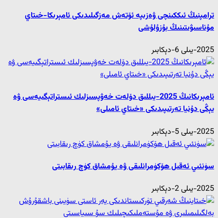
ترامپنىڭ ئىككىنچى ۋەزىپە ئۆتەش مەزگىلىدىكى ئامېرىكا-خىتاي
مۇناسىۋىتىنىڭ بۇزۇلۇشى
2025-يىلى 6-دېكابىر
ئامېرىكانىڭ 2025-يىللىق دۆلەت خەۋپسىزلىك ئىستراتېگىيەسى ۋە
يېڭى دۇنيا تەرتىپىدىكى «خىتاي ئامىلى»
2025-يىلى 5-دېكابىر
سۈنئىي ئەقىل ھۆكۈمرانلىقى ۋە يۇمشاق كۈچ رىقابىتى
2025-يىلى 2-دېكابىر