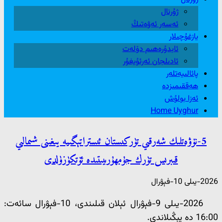
ژۇرنال
ئەسەر ئەۋەتىڭ
يازغۇچىلار
ئابدۇرەھىم دۆلەت
ئادىلجان ئەرئۇيغۇر
پائالىيەتلەر
ھەققىمىزدە
ئەزا بولۇش
Home Uyghur
5-نۆۋەتلىك شەرقىي تۈركىستان ئىستراتېگىيە يىغىنى شىمالىي
قىبرىس تۈرك جۇمھۇرىيىتىدە ئۆتكۈزۈلدى
2026-يىلى 10-فېۋرال
2026-يىلى 9-فېۋرال ئېلان قىلىندى، 10-فېۋرال سائەت:
16:00 دە يېڭىلاندى.