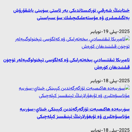
خىتاينىڭ شەرقىي تۈركىستاندىكى يەر ئاستى سۈيىنى باشقۇرۇش
بەلگىلىمىلىرى ۋە مۇستەملىكىچىلىك سۇ سىياسىتى
2025-يىلى 19-نويابىر
ئامېرىكا ئىقتىسادىي بىخەتەرلىكى ۋە كەلگۈسى تېخنولوگىيەلەر ئۈچۈن
قىلىنىدىغان كۈرەش
2025-يىلى 18-نويابىر
سۈرىيەدە ھاكىمىيەت ئۆزگەرگەندىن كېيىنكى خىتاي-سۈرىيە
مۇناسىۋەتلىرى ۋە ئۇيغۇرلارنىڭ ئېنىقسىز كېلەچىكى
2025-يىلى 18-نويابىر