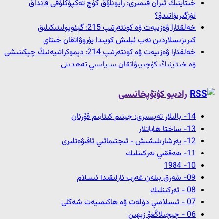
خىتاينىڭ ئىران قىمىرى: رايونلۇق كۈچ تەڭپۇڭلۇقى قانداق
ئۆزگىرىۋاتىدۇ؟
خەلقئارا ۋەزىيەت ۋە كۈنتەرتىپ 215: گېئوپولىتىكىلىق
كىرىزىسلاردىن نەپ ئېلىش كويىدا يۈرۈۋاتقان خىتاي
خەلقئارا ۋەزىيەت ۋە كۈنتەرتىپ 214: دېموكراتىيەنىڭ چېكىنىشى
ۋە خىتاينىڭ كۈچىيىۋاتقان سىياسىي تەھدىتى
رادىيو كۇتۇپخانىسى
14- بالىلار تەپسىرى: جېنىم كىتابىم قۇرئان
13- ﺳﺎﺧﺘﺎ ﮪﺎﻳﺎﺗﻼﺭ
12- ﻳﻪﺭﺷﺎﺭﯨﻠﯩﺸﯩﺶ - ﺋﯩﺠﺘﯩﻤﺎﺋﯩﻲ ﺋﺎﻗﯩﯟﻩﺗﻠﯩﺮﻯ
11- ﮪﻪﻗﻘﯩﻲ ﺋﻪﺭﻛﯩﻨﻠﯩﻚ
10- 1984
09- شەرق بىلەن غەرب ئارلىقىدا ئىسلام
08 - ﺋﻪﺭﻛﯩﻨﻠﯩﻚ
07 - ئىسلامىي دۆلەت ۋە ھاكىمىيەت شەكلى
06 - چېچىلاڭغۇ زېھىن