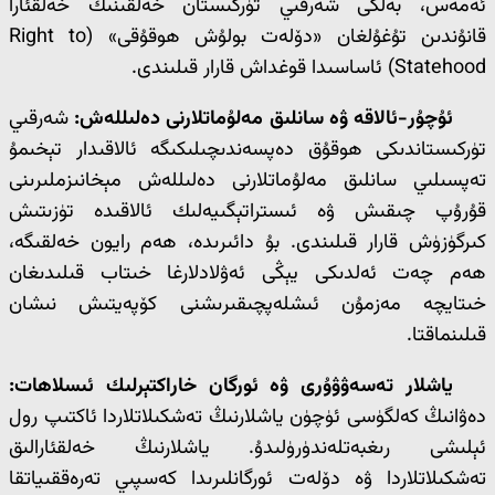
ئەمەس، بەلكى شەرقىي تۈركىستان خەلقىنىڭ خەلقئارا
قانۇندىن تۇغۇلغان «دۆلەت بولۇش ھوقۇقى» (Right to
Statehood) ئاساسىدا قوغداش قارار قىلىندى.
ئۇچۇر-ئالاقە ۋە سانلىق مەلۇماتلارنى دەلىللەش:
شەرقىي
تۈركىستاندىكى ھوقۇق دەپسەندىچىلىكىگە ئالاقىدار تېخىمۇ
تەپسىلىي سانلىق مەلۇماتلارنى دەلىللەش مېخانىزملىرىنى
قۇرۇپ چىقىش ۋە ئىستراتېگىيەلىك ئالاقىدە تۈزىتىش
كىرگۈزۈش قارار قىلىندى. بۇ دائىرىدە، ھەم رايون خەلقىگە،
ھەم چەت ئەلدىكى يېڭى ئەۋلادلارغا خىتاب قىلىدىغان
خىتايچە مەزمۇن ئىشلەپچىقىرىشنى كۆپەيتىش نىشان
قىلىنماقتا.
ياشلار تەسەۋۋۇرى ۋە ئورگان خاراكتېرلىك ئىسلاھات:
دەۋانىڭ كەلگۈسى ئۈچۈن ياشلارنىڭ تەشكىلاتلاردا ئاكتىپ رول
ئېلىشى رىغبەتلەندۈرۈلىدۇ. ياشلارنىڭ خەلقئارالىق
تەشكىلاتلاردا ۋە دۆلەت ئورگانلىرىدا كەسپىي تەرەققىياتقا