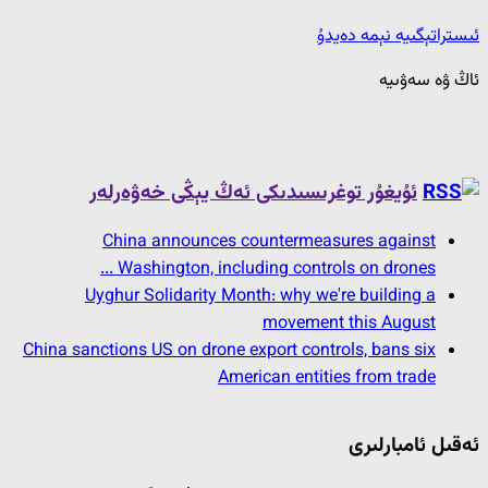
ئىستراتېگىيە نېمە دەيدۇ
ئاڭ ۋە سەۋىيە
ئۇيغۇر توغرىسىدىكى ئەڭ يېڭى خەۋەرلەر
China announces countermeasures against
Washington, including controls on drones ...
Uyghur Solidarity Month: why we're building a
movement this August
China sanctions US on drone export controls, bans six
American entities from trade
ئەقىل ئامبارلىرى