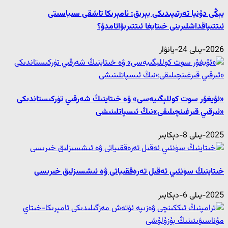
يېڭى دۇنيا تەرتىپىدىكى يېرىق: ئامېرىكا تاشقى سىياسىتى
ئىتتىپاقداشلىرىنى خىتايغا ئىتتىرىۋاتامدۇ؟
2026-يىلى 24-يانۋار
«ئۇيغۇر سوت كوللېگىيەسى» ۋە خىتاينىڭ شەرقىي تۈركىستاندىكى
«ئىرقىي قىرغىنچىلىقى»نىڭ ئىسپاتلىنىشى
2025-يىلى 8-دېكابىر
خىتاينىڭ سۈنئىي ئەقىل تەرەققىياتى ۋە ئىشسىزلىق خىرىسى
2025-يىلى 6-دېكابىر