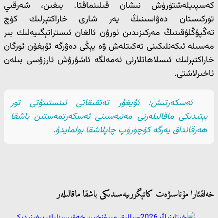
كەسپىيلەشتۈرۈش نىشان قىلىنماقتا. يىغىن، شەرقىي
تۈركىستان دەۋاسىنىڭ يەر شارى خاراكتېرلىك كۈچ
تەڭپۇڭلۇقىنىڭ مەركىزىدىن ئورۇن ئالغان ئىستراتېگىيەلىك بىر
مەسىلە ئىكەنلىكىنى تەكىتلەش ۋە يېڭى دەۋرگە ئۇيغۇن ئورگان
خاراكتېرلىك ئىسلاھاتلارنى ئەمەلگە ئاشۇرۇش ئارزۇسى بىلەن
ئاخىرلاشتى.
ئەسكەرتىش: ئۇيغۇر تەتقىقاتى ئىنستىتۇتى تور
بېتىدىكى ماقالىلەرنى مەنبەسىنى ئەسكەرتمەستىن باشقا
ھەرقانداق يەرگە كۆچۈرۈپ چاپلاشقا بولمايدۇ.
خەلقئارا مۇناسىۋەت كاتېگورىيەسىدىكى باشقا ماقالىلەر