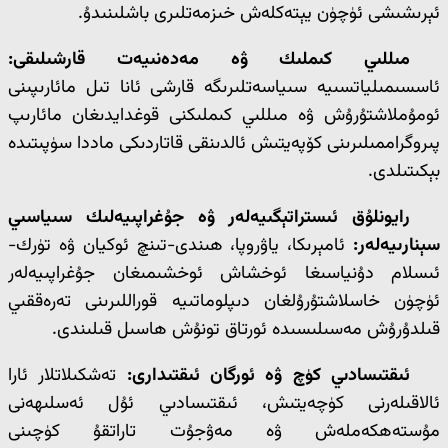
ئېرىشىشى ئۈچۈن يېتەكلەش خىزمەتلىرى باشلىنىدۇ.
مىللىي كىملىك ۋە مەدەنىيەت قارشىلىقى:
ئاسسىمىلياتسىيە سىياسەتلىرىگە قارشى ئانا تىل مائارىپىنى
ئومۇملاشتۇرۇش ۋە مىللىي كىملىكنى قوغدايدىغان مائارىپ
پىروگراممىلىرىنى كۆپەيتىش ئالدىنقى قاتاردىكى ماددا سۈپىتىدە
بېكىتىلدى.
رايونلۇق ئىستراتېگىيەلەر ۋە جۇغراپىيەلىك سىياسىي
سېنارىيەلەر:
ئامېرىكا، ياۋروپا، ھىندى-تىنچ ئوكيان ۋە تۈرك-
ئىسلام دۇنياسىغا ئوخشاش ئوخشىمىغان جۇغراپىيەلەر
ئۈچۈن خاسلاشتۇرۇلغان دىپلوماتىيە قوراللىرىنى تەرەققىي
قىلدۇرۇش مەسىلىسىدە ئورتاق تونۇش ھاسىل قىلىندى.
ئىقتىسادىي كۈچ ۋە ئورگان ئىقتىدارى:
تەشكىلاتلار ئارا
ئالاقىلەرنى كۈچەيتىش، ئىقتىسادىي ئۇل ئەسلىھەنى
مۇستەھكەملەش ۋە مەۋجۇت تاراتقۇ كۈچىنى