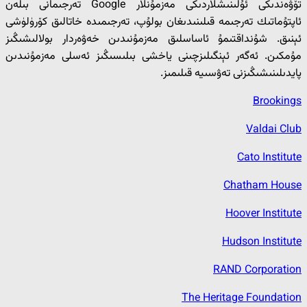
تۆۋەندىكى ئۇلىنىشلاردىكى مەزمۇنلار Google تەرجىمانى بىلەن
ئاپتۇماتىك تەرجىمە قىلىنىدىغان بولۇپ، تەرجىمىدە خاتالىق كۆرۈلۈشى
ئېنىق. شۇنداقتىمۇ ئاساسلىق مەزمۇنىدىن خەۋەردار بولالىشىڭىز
مۇمكىن. ئەگەر ئېنگىلىزچىنى ياخشى بىلىسىڭىز ئەسلى مەزمۇنىدىن
پايدىلىنىشىڭىزنى تەۋسىيە قىلىمىز.
Brookings
Valdai Club
Cato Institute
Chatham House
Hoover Institute
Hudson Institute
RAND Corporation
The Heritage Foundation