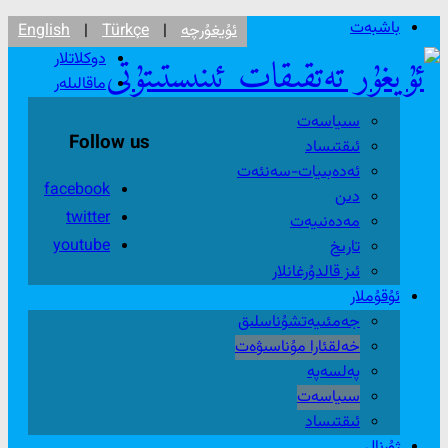
باشبەت
ئۇيغۇرچە
|
Türkçe
|
English
دوكلاتلار
ماقالىلەر
سىياسەت
Follow us
ئىقتىساد
ئەدەبىيات-سەنئەت
facebook
دىن
twitter
مەدەنىيەت
youtube
تارىخ
ئىز قالدۇرغانلار
ئۇقۇملار
جەمئىيەتشۇناسلىق
خەلقئارا مۇناسىۋەت
پەلسەپە
سىياسەت
ئىقتىساد
ژۇرنال