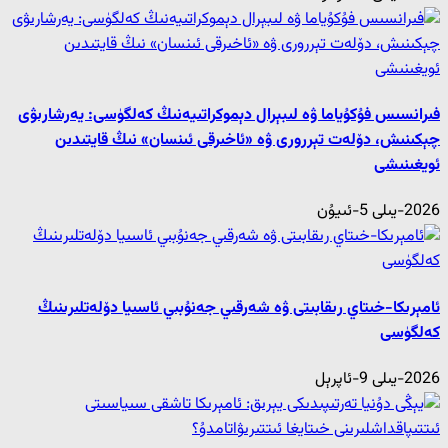
فىرانسىس فۇكۇياما ۋە لىبېرال دېموكراتىيەنىڭ كەلگۈسى: يەرشارىۋى
چېكىنىش، دۆلەت تېررورى ۋە «ئاخىرقى ئىنسان» نىڭ قايتىدىن
ئويغىنىشى
2026-يىلى 5-ئىيۇن
ئامېرىكا-خىتاي رىقابىتى ۋە شەرقىي جەنۇبىي ئاسىيا دۆلەتلىرىنىڭ
كەلگۈسى
2026-يىلى 9-ئاپرېل