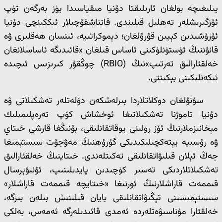
يىلىغىچە بولغان ئارىلىقتا دۇنيا مىقياسىدا يۈز بەرگەن تۈپ
ئۆزگىرىشلەر تەھلىل قىلىندى. قاتناشقۇچىلار ئىككىنچى دۇنيا
ئۇرۇشىدىن كېيىن قۇرۇلغان؛ دېموكراتىيە، ئىنسان ھەقلىرى ۋە
قانۇننىڭ ئۈستۈنلۈكىنى ئاساس قىلغان «قائىدىگە ئاساسلانغان
خەلقئارالىق تەرتىپ»نىڭ (RBIO) چوڭقۇر كىرىزىس ئىچىدە
ئىكەنلىكىنى بېكىتتى.
سۇنۇلغان دوكلاتلاردا بىرلەشكەن دۆلەتلەر تەشكىلاتى ۋە
دۇنيا تاموژنا تەشكىلاتىغا ئوخشاش كۆپ تەرەپلىمىلىك
مېخانىزملارنىڭ ئۆز رولىنى يوقاتقانلىقى، بۇنىڭغا قارشى خىتاي
ۋە رۇسىيە يېتەكچىلىكىدىكى گۇرۇھنىڭ مەۋجۇت سىستېمىغا
جەڭ ئېلان قىلىۋاتقانلىقى تەكىتلەندى. خىتاينىڭ خەلقئارالىق
تەشكىلاتلاردىكى تەسىر كۈچىدىن پايدىلىنىپ، ئۇنىۋېرسال
قىممەت قاراشلارنىڭ ئورنىغا «خىتايچە قىممەت قاراشلار»
سىستېمىسىنى تېڭىۋاتقانلىقى بايان قىلىنىش بىلەن بىرگە،
خەلقئارا مۇناسىۋەتلەردە ئەمدى قائىدىلەرگە ئەمەس، بەلكى