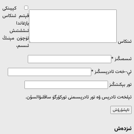
كېيىنكى
قېتىم ئىنكاس
يازغاندا
ئ‍ىشلىتىش
ئۈچۈن مېنىڭ
ئىنكاس
ئ‍ىسىم،
ئىسمىڭىز
*
ئې-خەت ئادرېسىڭىز
*
تور بېكىتىڭىز
ئېلخەت ئادرېس ۋە تور ئادرېسىمنى توركۆرگۈ ساقلىۋالسۇن.
ئىزدەش