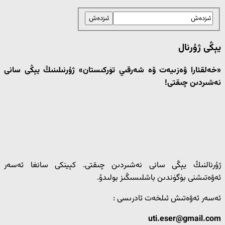
يېڭى ژۇرنال
«خەلقئارا ۋەزىيەت ۋە شەرقىي تۈركىستان» ژۇرنىلىنىڭ يېڭى سانى
نەشىردىن چىقتى!
ژۇرنالنىڭ يېڭى سانى نەشىردىن چىقتى. كېينكى سانغا ئەسەر
ئەۋەتىشنى بۈگۈندىن باشلىسىڭىز بولىدۇ.
ئەسەر ئەۋەتىش ئىلخەت ئادرىسى :
uti.eser@gmail.com