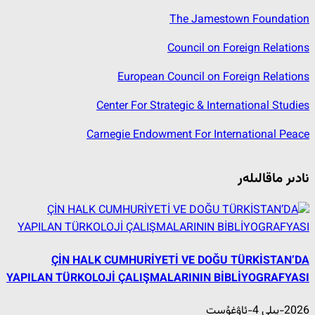
The Jamestown Foundation
Council on Foreign Relations
European Council on Foreign Relations
Center For Strategic & International Studies
Carnegie Endowment For International Peace
نادىر ماقالىلەر
ÇİN HALK CUMHURİYETİ VE DOĞU TÜRKİSTAN’DA
YAPILAN TÜRKOLOJİ ÇALIŞMALARININ BİBLİYOGRAFYASI
2026-يىلى 4-ئاۋغۇست