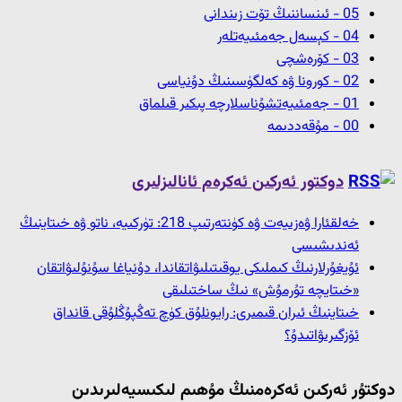
05 - ئىنساننىڭ تۆت زىندانى
04 - كېسەل جەمئىيەتلەر
03 - كۆرەشچى
02 - كورونا ۋە كەلگۈسىنىڭ دۇنياسى
01 - جەمئىيەتشۇناسلارچە پىكىر قىلماق
00 - مۇقەددىمە
دوكتور ئەركىن ئەكرەم ئانالىزلىرى
خەلقئارا ۋەزىيەت ۋە كۈنتەرتىپ 218: تۈركىيە، ناتو ۋە خىتاينىڭ
ئەندىشىسى
ئۇيغۇرلارنىڭ كىملىكى يوقىتىلىۋاتقاندا، دۇنياغا سۇنۇلىۋاتقان
«خىتايچە تۇرمۇش» نىڭ ساختىلىقى
خىتاينىڭ ئىران قىمىرى: رايونلۇق كۈچ تەڭپۇڭلۇقى قانداق
ئۆزگىرىۋاتىدۇ؟
دوكتۇر ئەركىن ئەكرەمنىڭ مۇھىم لىكىسيەلىرىدىن