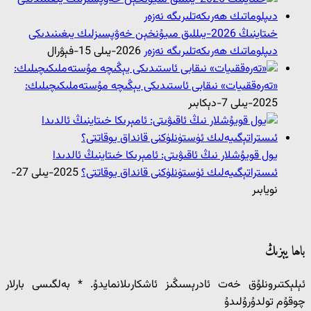
خىتاينىڭ 2026-يىللىق مىيۇنخېن خەۋپسىزلىك يىغىنىدىكى
دىپلوماتىك ھەرىكەتلىرىگە نەزەر
2026-يىلى 15-فېۋرال
«تەرەققىيات» نىقابى ئاستىدىكى يېڭىچە مۇستەملىكىچىلىك:
2025-يىلى 7-دېكابىر
يول قويۇشلار نىڭ ئاقىۋىتى: ئامېرىكا خىتاينىڭ ئالدىدا
ئىستراتېگىيەلىك ئۈستۈنلۈكنى قانداق يوقاتتى؟
2025-يىلى 27-
نويابىر
باھا يېزىڭ
ئېلېكتىرونلۇق خەت ئادرېسىڭىز ئاشكارىلانمايدۇ.
*
بەلگىسى بارلار
چوقۇم تولدۇرۇلىدۇ