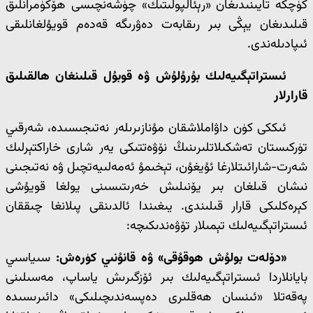
كۈچكە تايىنىدىغان «رېئالپولىتىك» چۈشەنچىسى ھۆكۈمرانلىق
قىلىدىغان يېڭى بىر رىقابەت دەۋرىگە قەدەم قويۇلغانلىقى
ئىپادىلەندى.
ئىستراتېگىيەلىك بۇرۇلۇش ۋە قوبۇل قىلىنغان ھالقىلىق
قارارلار
ئىككى كۈن داۋاملاشقان مۇنازىرىلەر نەتىجىسىدە، شەرقىي
تۈركىستان تەشكىلاتلىرىنىڭ نۆۋەتتىكى يەر شارى خاراكتېرلىك
شەرت-شارائىتلارغا ئۇيغۇن، تېخىمۇ ئەمەلىيەتچىل ۋە نەتىجىنى
نىشان قىلغان بىر يۆنىلىش خەرىتىسىنى يولغا قويۇشى
كېرەكلىكى قارار قىلىندى. يىغىندا ئالدىنقى پىلانغا چىققان
ئىستراتېگىيەلىك تېمىلار تۆۋەندىكىچە:
«دۆلەت بولۇش ھوقۇقى» ۋە قانۇنىي كۈرەش:
سىياسىي
بايانلاردا ئىستراتېگىيەلىك بىر ئۆزگىرىش ياساپ، مەسىلىنى
پەقەتلا «ئىنسان ھەقلىرى دەپسەندىچىلىكى» دائىرىسىدە