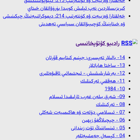
خەلقئارا ۋەزىيەت ۋە كۈنتەرتىپ 215: گېئوپولىتىكىلىق
كىرىزىسلاردىن نەپ ئېلىش كويىدا يۈرۈۋاتقان خىتاي
خەلقئارا ۋەزىيەت ۋە كۈنتەرتىپ 214: دېموكراتىيەنىڭ چېكىنىشى
ۋە خىتاينىڭ كۈچىيىۋاتقان سىياسىي تەھدىتى
رادىيو كۇتۇپخانىسى
14- بالىلار تەپسىرى: جېنىم كىتابىم قۇرئان
13- ﺳﺎﺧﺘﺎ ﮪﺎﻳﺎﺗﻼﺭ
12- ﻳﻪﺭﺷﺎﺭﯨﻠﯩﺸﯩﺶ - ﺋﯩﺠﺘﯩﻤﺎﺋﯩﻲ ﺋﺎﻗﯩﯟﻩﺗﻠﯩﺮﻯ
11- ﮪﻪﻗﻘﯩﻲ ﺋﻪﺭﻛﯩﻨﻠﯩﻚ
10- 1984
09- شەرق بىلەن غەرب ئارلىقىدا ئىسلام
08 - ﺋﻪﺭﻛﯩﻨﻠﯩﻚ
07 - ئىسلامىي دۆلەت ۋە ھاكىمىيەت شەكلى
06 - چېچىلاڭغۇ زېھىن
05 - ئىنساننىڭ تۆت زىندانى
04 - كېسەل جەمئىيەتلەر