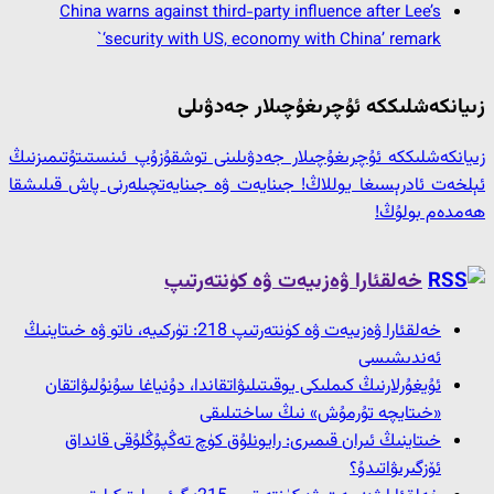
China warns against third-party influence after Lee’s
‘security with US, economy with China’ remark`
زىيانكەشلىككە ئۇچرىغۇچىلار جەدۋىلى
زىيانكەشلىككە ئۇچرىغۇچىلار جەدۋىلىنى توشقۇزۇپ ئىنستىتۇتىمىزنىڭ
ئېلخەت ئادرېسىغا يوللاڭ! جىنايەت ۋە جىنايەتچىلەرنى پاش قىلىشقا
ھەمدەم بولۇڭ!
خەلقئارا ۋەزىيەت ۋە كۈنتەرتىپ
خەلقئارا ۋەزىيەت ۋە كۈنتەرتىپ 218: تۈركىيە، ناتو ۋە خىتاينىڭ
ئەندىشىسى
ئۇيغۇرلارنىڭ كىملىكى يوقىتىلىۋاتقاندا، دۇنياغا سۇنۇلىۋاتقان
«خىتايچە تۇرمۇش» نىڭ ساختىلىقى
خىتاينىڭ ئىران قىمىرى: رايونلۇق كۈچ تەڭپۇڭلۇقى قانداق
ئۆزگىرىۋاتىدۇ؟