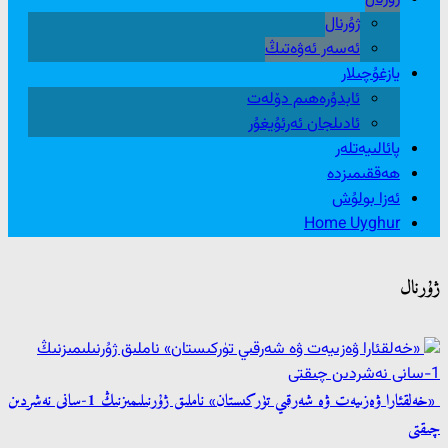
ژۇرنال
ئەسەر ئەۋەتىڭ
يازغۇچىلار
ئابدۇرەھىم دۆلەت
ئادىلجان ئەرئۇيغۇر
پائالىيەتلەر
ھەققىمىزدە
ئەزا بولۇش
Home Uyghur
ژۇرنال
«خەلقئارا ۋەزىيەت ۋە شەرقىي تۈركىستان» ناملىق ژۇرنىلىمىزنىڭ 1-سانى نەشردىن
چىقتى