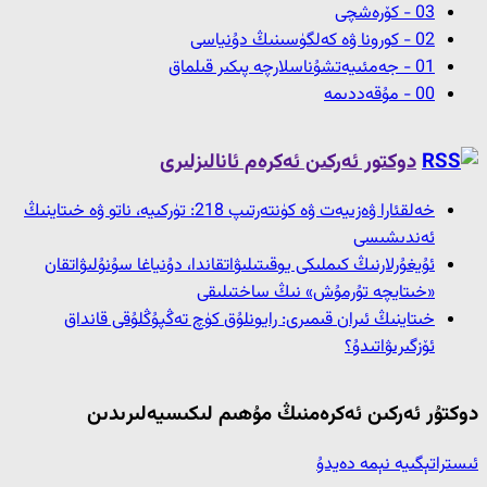
03 - كۆرەشچى
02 - كورونا ۋە كەلگۈسىنىڭ دۇنياسى
01 - جەمئىيەتشۇناسلارچە پىكىر قىلماق
00 - مۇقەددىمە
دوكتور ئەركىن ئەكرەم ئانالىزلىرى
خەلقئارا ۋەزىيەت ۋە كۈنتەرتىپ 218: تۈركىيە، ناتو ۋە خىتاينىڭ
ئەندىشىسى
ئۇيغۇرلارنىڭ كىملىكى يوقىتىلىۋاتقاندا، دۇنياغا سۇنۇلىۋاتقان
«خىتايچە تۇرمۇش» نىڭ ساختىلىقى
خىتاينىڭ ئىران قىمىرى: رايونلۇق كۈچ تەڭپۇڭلۇقى قانداق
ئۆزگىرىۋاتىدۇ؟
دوكتۇر ئەركىن ئەكرەمنىڭ مۇھىم لىكىسيەلىرىدىن
ئىستراتېگىيە نېمە دەيدۇ