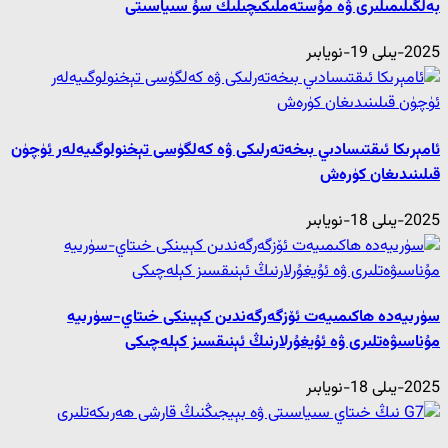
بەلگىلىمىلىرى ۋە مۇستەملىكىچىلىك سۇ سىياسىتى
2025-يىلى 19-نويابىر
ئامېرىكا ئىقتىسادىي بىخەتەرلىكى ۋە كەلگۈسى تېخنولوگىيەلەر ئۈچۈن
قىلىنىدىغان كۈرەش
2025-يىلى 18-نويابىر
سۈرىيەدە ھاكىمىيەت ئۆزگەرگەندىن كېيىنكى خىتاي-سۈرىيە
مۇناسىۋەتلىرى ۋە ئۇيغۇرلارنىڭ ئېنىقسىز كېلەچىكى
2025-يىلى 18-نويابىر