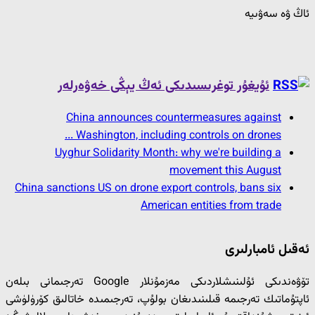
ئاڭ ۋە سەۋىيە
ئۇيغۇر توغرىسىدىكى ئەڭ يېڭى خەۋەرلەر
China announces countermeasures against
Washington, including controls on drones ...
Uyghur Solidarity Month: why we're building a
movement this August
China sanctions US on drone export controls, bans six
American entities from trade
ئەقىل ئامبارلىرى
تۆۋەندىكى ئۇلىنىشلاردىكى مەزمۇنلار Google تەرجىمانى بىلەن
ئاپتۇماتىك تەرجىمە قىلىنىدىغان بولۇپ، تەرجىمىدە خاتالىق كۆرۈلۈشى