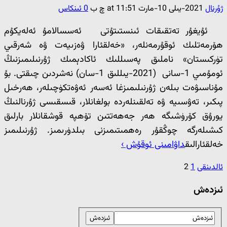
ژۇرنال
2021-يىلى 10-مارت at 11:51 چ ب
0 ئىنكاس
ئۇيغۇر تەتقىقات ئىنستىتۇتى ئەسسالامۇ ئەلەيكۇم
ھۆرمەتلىك ئوقۇرمەنلەر، «خەلقئارا ۋەزىيەت ۋە شەرقىي
تۈركىستان» ناملىق پەسىللىك ئاكادېمىك ژۇرنىلىمىزنىڭ
ئومۇمىي 1-سانى (2021-يىللىق 1-سان) نەشردىن چىقتى. بۇ
مۇناسىۋەت بىلەن ژۇرنىلىمىزغا ئەسەر ئەۋەتكۈچىلەر، ھەرخىل
پىكىر، تەۋسىيە ۋە تەلقىنلەردە بولغانلار، قىسقىسى ژۇرنالنىڭ
يورۇق كۆرۈشىگە ھەر جەھەتتىن تۆھپە قوشقانلار بارلىق
كىشىلەرگە چوڭقۇر رەھمىتىمىزنى بىلدۈرىمىز. ژۇرنىلىمىز
خەلقئارالىق
داۋامىنى ئوقۇش ›
ئالدىنقى
1
2
ئىزدەش