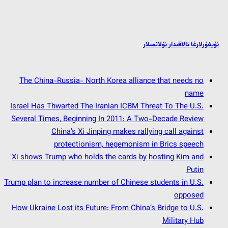
ئۇيغۇرلارغا ئالاقىدار ئۇلانمىلار
The China-Russia- North Korea alliance that needs no
name
Israel Has Thwarted The Iranian ICBM Threat To The U.S.
Several Times, Beginning In 2011: A Two-Decade Review
China’s Xi Jinping makes rallying call against
protectionism, hegemonism in Brics speech
Xi shows Trump who holds the cards by hosting Kim and
Putin
Trump plan to increase number of Chinese students in U.S.
opposed
How Ukraine Lost its Future: From China’s Bridge to U.S.
Military Hub