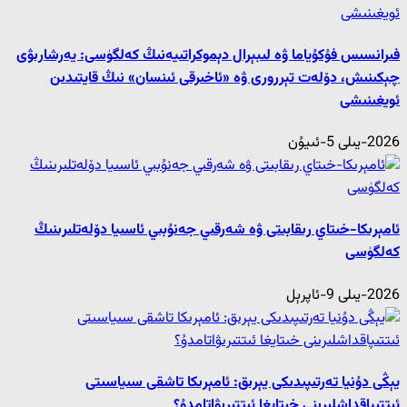
فىرانسىس فۇكۇياما ۋە لىبېرال دېموكراتىيەنىڭ كەلگۈسى: يەرشارىۋى
چېكىنىش، دۆلەت تېررورى ۋە «ئاخىرقى ئىنسان» نىڭ قايتىدىن
ئويغىنىشى
2026-يىلى 5-ئىيۇن
ئامېرىكا-خىتاي رىقابىتى ۋە شەرقىي جەنۇبىي ئاسىيا دۆلەتلىرىنىڭ
كەلگۈسى
2026-يىلى 9-ئاپرېل
يېڭى دۇنيا تەرتىپىدىكى يېرىق: ئامېرىكا تاشقى سىياسىتى
ئىتتىپاقداشلىرىنى خىتايغا ئىتتىرىۋاتامدۇ؟