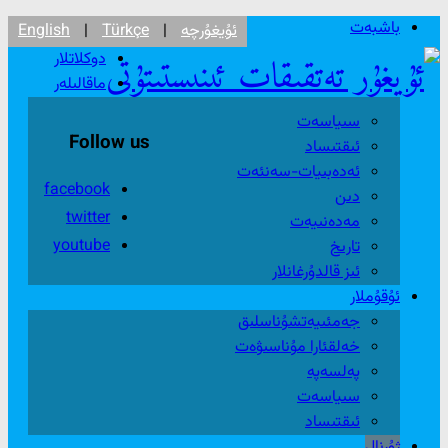
باشبەت
ئۇيغۇرچە
|
Türkçe
|
English
دوكلاتلار
ماقالىلەر
سىياسەت
Follow us
ئىقتىساد
ئەدەبىيات-سەنئەت
facebook
دىن
twitter
مەدەنىيەت
youtube
تارىخ
ئىز قالدۇرغانلار
ئۇقۇملار
جەمئىيەتشۇناسلىق
خەلقئارا مۇناسىۋەت
پەلسەپە
سىياسەت
ئىقتىساد
ژۇرنال