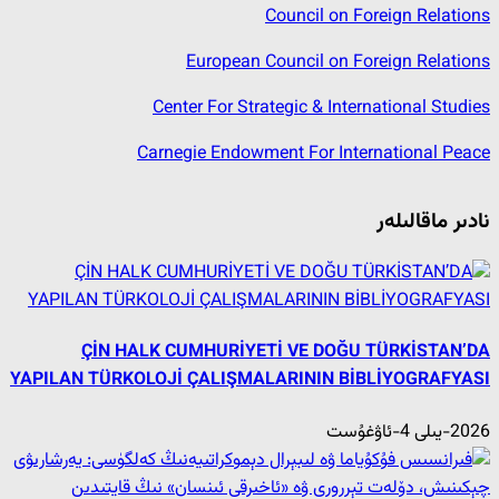
Council on Foreign Relations
European Council on Foreign Relations
Center For Strategic & International Studies
Carnegie Endowment For International Peace
نادىر ماقالىلەر
ÇİN HALK CUMHURİYETİ VE DOĞU TÜRKİSTAN’DA
YAPILAN TÜRKOLOJİ ÇALIŞMALARININ BİBLİYOGRAFYASI
2026-يىلى 4-ئاۋغۇست