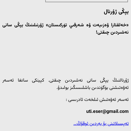
يېڭى ژۇرنال
«خەلقئارا ۋەزىيەت ۋە شەرقىي تۈركىستان» ژۇرنىلىنىڭ يېڭى سانى
نەشىردىن چىقتى!
ژۇرنالنىڭ يېڭى سانى نەشىردىن چىقتى. كېينكى سانغا ئەسەر
ئەۋەتىشنى بۈگۈندىن باشلىسىڭىز بولىدۇ.
ئەسەر ئەۋەتىش ئىلخەت ئادرىسى :
uti.eser@gmail.com
تەپسىلاتىنى بۇ يەردىن ئوقۇڭ…