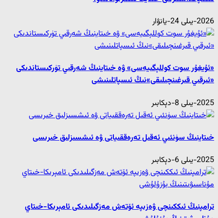
2026-يىلى 24-يانۋار
«ئۇيغۇر سوت كوللېگىيەسى» ۋە خىتاينىڭ شەرقىي تۈركىستاندىكى
«ئىرقىي قىرغىنچىلىقى»نىڭ ئىسپاتلىنىشى
2025-يىلى 8-دېكابىر
خىتاينىڭ سۈنئىي ئەقىل تەرەققىياتى ۋە ئىشسىزلىق خىرىسى
2025-يىلى 6-دېكابىر
ترامپنىڭ ئىككىنچى ۋەزىپە ئۆتەش مەزگىلىدىكى ئامېرىكا-خىتاي