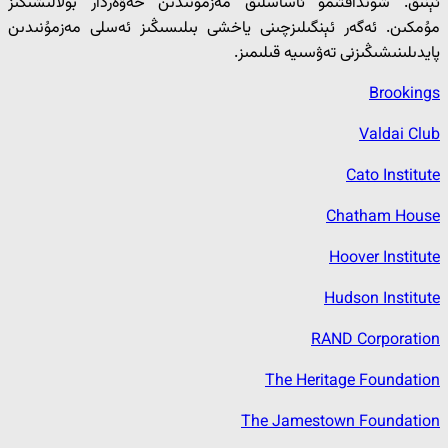
ئېنىق. شۇنداقتىمۇ ئاساسلىق مەزمۇنىدىن خەۋەردار بولالىشىڭىز
مۇمكىن. ئەگەر ئېنگىلىزچىنى ياخشى بىلىسىڭىز ئەسلى مەزمۇنىدىن
پايدىلىنىشىڭىزنى تەۋسىيە قىلىمىز.
Brookings
Valdai Club
Cato Institute
Chatham House
Hoover Institute
Hudson Institute
RAND Corporation
The Heritage Foundation
The Jamestown Foundation