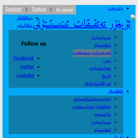
باشبەت
ئۇيغۇرچە
|
Türkçe
|
English
دوكلاتلار
ماقالىلەر
سىياسەت
Follow us
ئىقتىساد
ئەدەبىيات-سەنئەت
facebook
دىن
twitter
مەدەنىيەت
youtube
تارىخ
ئىز قالدۇرغانلار
ئۇقۇملار
جەمئىيەتشۇناسلىق
خەلقئارا مۇناسىۋەت
پەلسەپە
سىياسەت
ئىقتىساد
ژۇرنال