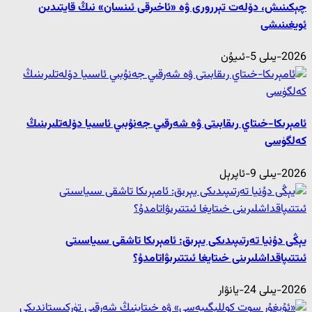
چېكىنىش، دۆلەت تېررورى ۋە «ئاخىرقى ئىنسان» نىڭ قايتىدىن
ئويغىنىشى
2026-يىلى 5-ئىيۇن
ئامېرىكا-خىتاي رىقابىتى ۋە شەرقىي جەنۇبىي ئاسىيا دۆلەتلىرىنىڭ
كەلگۈسى
2026-يىلى 9-ئاپرېل
يېڭى دۇنيا تەرتىپىدىكى يېرىق: ئامېرىكا تاشقى سىياسىتى
ئىتتىپاقداشلىرىنى خىتايغا ئىتتىرىۋاتامدۇ؟
2026-يىلى 24-يانۋار