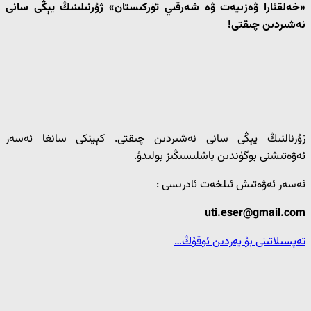
«خەلقئارا ۋەزىيەت ۋە شەرقىي تۈركىستان» ژۇرنىلىنىڭ يېڭى سانى
نەشىردىن چىقتى!
ژۇرنالنىڭ يېڭى سانى نەشىردىن چىقتى. كېينكى سانغا ئەسەر
ئەۋەتىشنى بۈگۈندىن باشلىسىڭىز بولىدۇ.
ئەسەر ئەۋەتىش ئىلخەت ئادرىسى :
uti.eser@gmail.com
تەپسىلاتىنى بۇ يەردىن ئوقۇڭ…