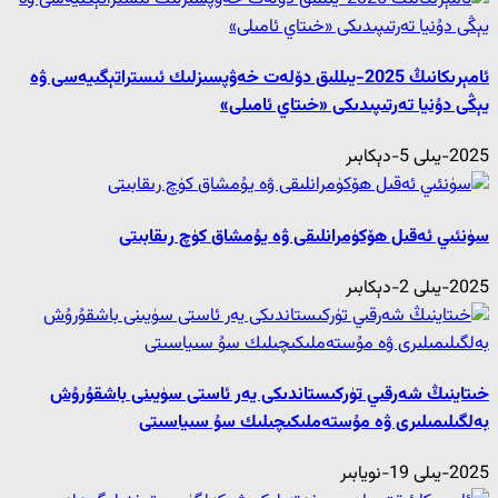
ئامېرىكانىڭ 2025-يىللىق دۆلەت خەۋپسىزلىك ئىستراتېگىيەسى ۋە
يېڭى دۇنيا تەرتىپىدىكى «خىتاي ئامىلى»
2025-يىلى 5-دېكابىر
سۈنئىي ئەقىل ھۆكۈمرانلىقى ۋە يۇمشاق كۈچ رىقابىتى
2025-يىلى 2-دېكابىر
خىتاينىڭ شەرقىي تۈركىستاندىكى يەر ئاستى سۈيىنى باشقۇرۇش
بەلگىلىمىلىرى ۋە مۇستەملىكىچىلىك سۇ سىياسىتى
2025-يىلى 19-نويابىر