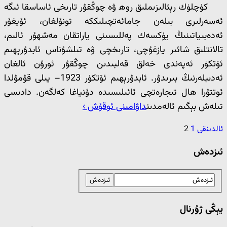
كۈچلۈك رېئالىزىملىق روھ ۋە چوڭقۇر تارىخى ئاساسقا ئىگە
ئەسەرلىرى بىلەن جامائەتچىلىككە تونۇلغان، ئۇيغۇر
ئەدەبىياتىنىڭ يۈكسەك پەللىسىنى ياراتقان مەشھۇر ئالىم،
تالانتلىق شائىر يازغۇچى، تارىخچى ۋە تىلشۇناس ئابدۇرېھىم
ئۆتكۈر ئەپەندى خەلق قەلبىدىن چوڭقۇر ئورۇن ئالغان
ئەدىبلەرنىڭ بىرىدۇر. ئابدۇرېھىم ئۆتكۈر 1923– يىلى قۇمۇلدا
ئوتتۇرا ھال تىجارەتچى ئائىلىسىدە دۇنياغا كەلگەن. دادىسى
تىلەش بېگىم ئالەمدىن
داۋامىنى ئوقۇش ›
ئالدىنقى
1
2
ئىزدەش
يېڭى ژۇرنال