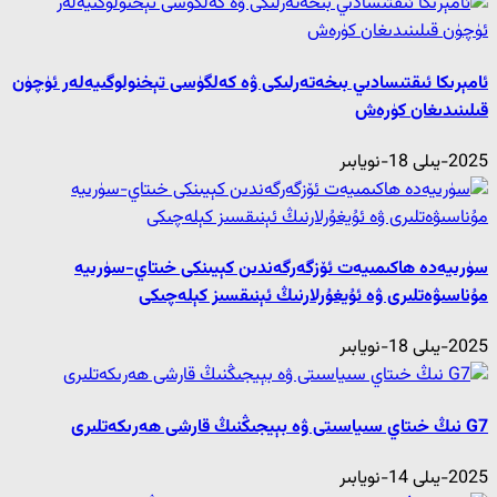
ئامېرىكا ئىقتىسادىي بىخەتەرلىكى ۋە كەلگۈسى تېخنولوگىيەلەر ئۈچۈن
قىلىنىدىغان كۈرەش
2025-يىلى 18-نويابىر
سۈرىيەدە ھاكىمىيەت ئۆزگەرگەندىن كېيىنكى خىتاي-سۈرىيە
مۇناسىۋەتلىرى ۋە ئۇيغۇرلارنىڭ ئېنىقسىز كېلەچىكى
2025-يىلى 18-نويابىر
G7 نىڭ خىتاي سىياسىتى ۋە بېيجىڭنىڭ قارشى ھەرىكەتلىرى
2025-يىلى 14-نويابىر