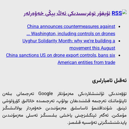
ئۇيغۇر توغرىسىدىكى ئەڭ يېڭى خەۋەرلەر
China announces countermeasures against
Washington, including controls on drones ...
Uyghur Solidarity Month: why we're building a
movement this August
China sanctions US on drone export controls, bans six
American entities from trade
ئەقىل ئامبارلىرى
تۆۋەندىكى ئۇلىنىشلاردىكى مەزمۇنلار Google تەرجىمانى بىلەن
ئاپتۇماتىك تەرجىمە قىلىنىدىغان بولۇپ، تەرجىمىدە خاتالىق كۆرۈلۈشى
ئېنىق. شۇنداقتىمۇ ئاساسلىق مەزمۇنىدىن خەۋەردار بولالىشىڭىز
مۇمكىن. ئەگەر ئېنگىلىزچىنى ياخشى بىلىسىڭىز ئەسلى مەزمۇنىدىن
پايدىلىنىشىڭىزنى تەۋسىيە قىلىمىز.