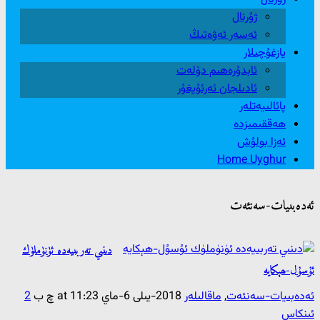
ژۇرنال
ئەسەر ئەۋەتىڭ
يازغۇچىلار
ئابدۇرەھىم دۆلەت
ئادىلجان ئەرئۇيغۇر
پائالىيەتلەر
ھەققىمىزدە
ئەزا بولۇش
Home Uyghur
ئەدەبىيات-سەنئەت
دىنىي تەربىيەدە ئۈنۈملۈك
ئۇسۇل-ھېكايە
ئەدەبىيات-سەنئەت
,
ماقالىلەر
2018-يىلى 6-ماي at 11:23 چ ب
2
ئىنكاس