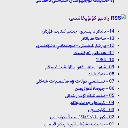
ۋە خىتاينىڭ كۈچىيىۋاتقان سىياسىي تەھدىتى
رادىيو كۇتۇپخانىسى
14- بالىلار تەپسىرى: جېنىم كىتابىم قۇرئان
13- ﺳﺎﺧﺘﺎ ﮪﺎﻳﺎﺗﻼﺭ
12- ﻳﻪﺭﺷﺎﺭﯨﻠﯩﺸﯩﺶ - ﺋﯩﺠﺘﯩﻤﺎﺋﯩﻲ ﺋﺎﻗﯩﯟﻩﺗﻠﯩﺮﻯ
11- ﮪﻪﻗﻘﯩﻲ ﺋﻪﺭﻛﯩﻨﻠﯩﻚ
10- 1984
09- شەرق بىلەن غەرب ئارلىقىدا ئىسلام
08 - ﺋﻪﺭﻛﯩﻨﻠﯩﻚ
07 - ئىسلامىي دۆلەت ۋە ھاكىمىيەت شەكلى
06 - چېچىلاڭغۇ زېھىن
05 - ئىنساننىڭ تۆت زىندانى
04 - كېسەل جەمئىيەتلەر
03 - كۆرەشچى
02 - كورونا ۋە كەلگۈسىنىڭ دۇنياسى
01 - جەمئىيەتشۇناسلارچە پىكىر قىلماق