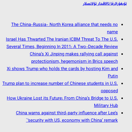
ئۇيغۇرلارغا ئالاقىدار ئۇلانمىلار
The China-Russia- North Korea alliance that needs no
name
Israel Has Thwarted The Iranian ICBM Threat To The U.S.
Several Times, Beginning In 2011: A Two-Decade Review
China’s Xi Jinping makes rallying call against
protectionism, hegemonism in Brics speech
Xi shows Trump who holds the cards by hosting Kim and
Putin
Trump plan to increase number of Chinese students in U.S.
opposed
How Ukraine Lost its Future: From China’s Bridge to U.S.
Military Hub
China warns against third-party influence after Lee’s
‘security with US, economy with China’ remark`