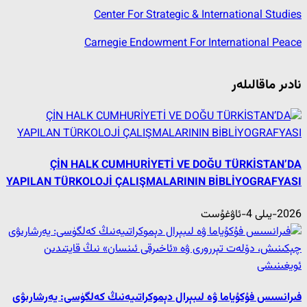
Center For Strategic & International Studies
Carnegie Endowment For International Peace
نادىر ماقالىلەر
ÇİN HALK CUMHURİYETİ VE DOĞU TÜRKİSTAN’DA
YAPILAN TÜRKOLOJİ ÇALIŞMALARININ BİBLİYOGRAFYASI
2026-يىلى 4-ئاۋغۇست
فىرانسىس فۇكۇياما ۋە لىبېرال دېموكراتىيەنىڭ كەلگۈسى: يەرشارىۋى