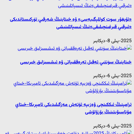
«ئۇيغۇر سوت كوللېگىيەسى» ۋە خىتاينىڭ شەرقىي تۈركىستاندىكى
«ئىرقىي قىرغىنچىلىقى»نىڭ ئىسپاتلىنىشى
2025-يىلى 8-دېكابىر
خىتاينىڭ سۈنئىي ئەقىل تەرەققىياتى ۋە ئىشسىزلىق خىرىسى
2025-يىلى 6-دېكابىر
ترامپنىڭ ئىككىنچى ۋەزىپە ئۆتەش مەزگىلىدىكى ئامېرىكا-خىتاي
مۇناسىۋىتىنىڭ بۇزۇلۇشى
2025-يىلى 6-دېكابىر