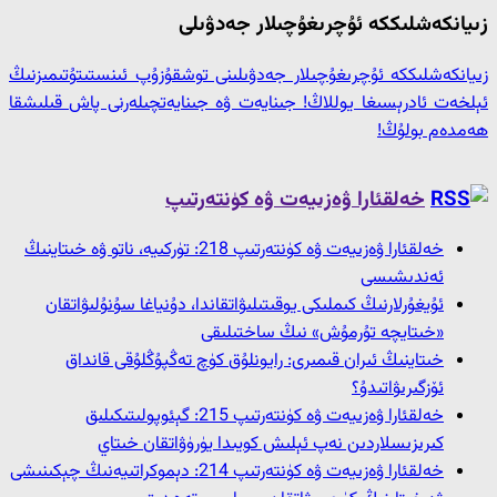
زىيانكەشلىككە ئۇچرىغۇچىلار جەدۋىلى
زىيانكەشلىككە ئۇچرىغۇچىلار جەدۋىلىنى توشقۇزۇپ ئىنستىتۇتىمىزنىڭ
ئېلخەت ئادرېسىغا يوللاڭ! جىنايەت ۋە جىنايەتچىلەرنى پاش قىلىشقا
ھەمدەم بولۇڭ!
خەلقئارا ۋەزىيەت ۋە كۈنتەرتىپ
خەلقئارا ۋەزىيەت ۋە كۈنتەرتىپ 218: تۈركىيە، ناتو ۋە خىتاينىڭ
ئەندىشىسى
ئۇيغۇرلارنىڭ كىملىكى يوقىتىلىۋاتقاندا، دۇنياغا سۇنۇلىۋاتقان
«خىتايچە تۇرمۇش» نىڭ ساختىلىقى
خىتاينىڭ ئىران قىمىرى: رايونلۇق كۈچ تەڭپۇڭلۇقى قانداق
ئۆزگىرىۋاتىدۇ؟
خەلقئارا ۋەزىيەت ۋە كۈنتەرتىپ 215: گېئوپولىتىكىلىق
كىرىزىسلاردىن نەپ ئېلىش كويىدا يۈرۈۋاتقان خىتاي
خەلقئارا ۋەزىيەت ۋە كۈنتەرتىپ 214: دېموكراتىيەنىڭ چېكىنىشى