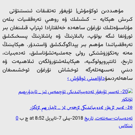
مۇھىددىن ئوكۇمۇش| ئۇيغۇر تەتقىقات ئىنستىتۇتى
كىرىش ھېكايە – كىشىلىك ۋە روھىي تەرەققىيات بىلەن
مۇناسىۋەتلىك نۇرغۇن ساھەدە خەلقئارادا ئېتراپ قىلىنغان بىر
ئورۇنغا ئىگە بولۇپ، بالىلارنىڭ ۋە ياشلارنىڭ پىسخىكىلىق
تەرەققىياتىدا مۇھىم بىر پېداگوگىكىلىق ۋاستىدۇر. ھېكايىنىڭ
مەنە يەتكۈزۈشتىكى رولى جەمئىيەتشۇناسلىق، ئەدەبىيات،
تارىخ، ئانتېروپولوگىيە، ھېكايىلەشتۈرۈلگەن ئىلاھىيەت ۋە
دىنىي نەسىھەتلەرگە ئوخشاش نۇرغۇن ئوخشىمىغان
ساھەلەردىمۇ
داۋامىنى ئوقۇش ›
20- ئەسىر ئۇيغۇر ئەدەبىياتىدىكى ئۆچمەس ئىز _ ئابدۇرېھىم ئۆتكۈر
ئەدەبىيات-سەنئەت
,
تارىخ
2018-يىلى 7-ئاپرېل at 8:52 چ ب
0
ئىنكاس