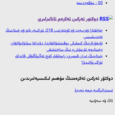
00 - مۇقەددىمە
دوكتور ئەركىن ئەكرەم ئانالىزلىرى
خەلقئارا ۋەزىيەت ۋە كۈنتەرتىپ 218: تۈركىيە، ناتو ۋە خىتاينىڭ
ئەندىشىسى
ئۇيغۇرلارنىڭ كىملىكى يوقىتىلىۋاتقاندا، دۇنياغا سۇنۇلىۋاتقان
«خىتايچە تۇرمۇش» نىڭ ساختىلىقى
خىتاينىڭ ئىران قىمىرى: رايونلۇق كۈچ تەڭپۇڭلۇقى قانداق
ئۆزگىرىۋاتىدۇ؟
دوكتۇر ئەركىن ئەكرەمنىڭ مۇھىم لىكىسيەلىرىدىن
ئىستراتېگىيە نېمە دەيدۇ
ئاڭ ۋە سەۋىيە