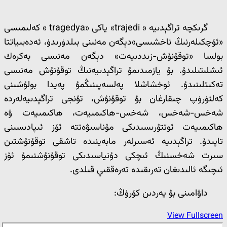
گرىكچە تراگېدىيە « trajedi» ياكى «tragedya » كەلىمىسى
«ئۆچكىلەرنىڭ ناخشىسى»دېگەن مەنىنى بىلدۈرىدۈ، ئەدەبىياتتا
بولسا «توقۇنۇش-زىددىيەت» دېگەن مەنىسى بەكرەك
ئىشلىتىلىدۇ. بۇ يازمىدىمۇ تراگېدىيەنىڭ توقۇنۇش مەنىسى
تەكىتلىنىدۇ. ئوخشاشلا پەلسەپىنىڭمۇ پەيدا بولۇشىنى
كەلتۈرۈپ چىقارغان بۇ توقۇنۇش، تۇنجى تراگېدىيەلەردە
شەخس-شەخس، شەخس-ھاكىمىيەت، ھاكىمىيەت ۋە
ھاكىمىيەت ئوتتۇرىسىدىكى مۇناسىۋەتتە ئۆز ئىپادىسىنى
تاپىدۇ. تراگېدىيە ئەسىرلەر مابەينىدە تاشقى توقۇنۇشتىن
سىرت شەخسنىڭ ئىچكى دۇنياسىدىكى توقۇنۇشنىمۇ ئۆز
ئىچىگە ئالىدىغان تەرىقىدە تەرەققىي قىلدى.
داۋامىنى بۇ يەردىن كۆرۈڭ:
View Fullscreen