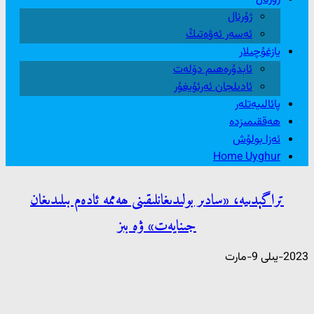
ژۇرنال
ئەسەر ئەۋەتىڭ
يازغۇچىلار
ئابدۇرەھىم دۆلەت
ئادىلجان ئەرئۇيغۇر
پائالىيەتلەر
ھەققىمىزدە
ئەزا بولۇش
Home Uyghur
تراگېدىيە، «سادىر بولىدىغانلىقىنى ھەممە ئادەم بىلىدىغان
جىنايەت» ۋە بىز
2023-يىلى 9-مارت