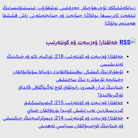
زىيانكەشلىككە ئۇچرىغۇچىلار جەدۋىلىنى توشقۇزۇپ ئىنستىتۇتىمىزنىڭ
ئېلخەت ئادرېسىغا يوللاڭ! جىنايەت ۋە جىنايەتچىلەرنى پاش قىلىشقا
ھەمدەم بولۇڭ!
خەلقئارا ۋەزىيەت ۋە كۈنتەرتىپ
خەلقئارا ۋەزىيەت ۋە كۈنتەرتىپ 218: تۈركىيە، ناتو ۋە خىتاينىڭ
ئەندىشىسى
ئۇيغۇرلارنىڭ كىملىكى يوقىتىلىۋاتقاندا، دۇنياغا سۇنۇلىۋاتقان
«خىتايچە تۇرمۇش» نىڭ ساختىلىقى
خىتاينىڭ ئىران قىمىرى: رايونلۇق كۈچ تەڭپۇڭلۇقى قانداق
ئۆزگىرىۋاتىدۇ؟
خەلقئارا ۋەزىيەت ۋە كۈنتەرتىپ 215: گېئوپولىتىكىلىق
كىرىزىسلاردىن نەپ ئېلىش كويىدا يۈرۈۋاتقان خىتاي
خەلقئارا ۋەزىيەت ۋە كۈنتەرتىپ 214: دېموكراتىيەنىڭ چېكىنىشى
ۋە خىتاينىڭ كۈچىيىۋاتقان سىياسىي تەھدىتى