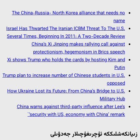
The China-Russia- North Korea alliance that needs no
name
Israel Has Thwarted The Iranian ICBM Threat To The U.S.
Several Times, Beginning In 2011: A Two-Decade Review
China’s Xi Jinping makes rallying call against
protectionism, hegemonism in Brics speech
Xi shows Trump who holds the cards by hosting Kim and
Putin
Trump plan to increase number of Chinese students in U.S.
opposed
How Ukraine Lost its Future: From China’s Bridge to U.S.
Military Hub
China warns against third-party influence after Lee’s
‘security with US, economy with China’ remark`
زىيانكەشلىككە ئۇچرىغۇچىلار جەدۋىلى