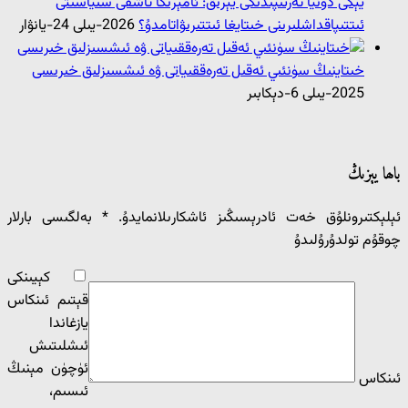
يېڭى دۇنيا تەرتىپىدىكى يېرىق: ئامېرىكا تاشقى سىياسىتى
ئىتتىپاقداشلىرىنى خىتايغا ئىتتىرىۋاتامدۇ؟
2026-يىلى 24-يانۋار
خىتاينىڭ سۈنئىي ئەقىل تەرەققىياتى ۋە ئىشسىزلىق خىرىسى
2025-يىلى 6-دېكابىر
باھا يېزىڭ
ئېلېكتىرونلۇق خەت ئادرېسىڭىز ئاشكارىلانمايدۇ.
*
بەلگىسى بارلار
چوقۇم تولدۇرۇلىدۇ
كېيىنكى
قېتىم ئىنكاس
يازغاندا
ئ‍ىشلىتىش
ئۈچۈن مېنىڭ
ئىنكاس
ئ‍ىسىم،