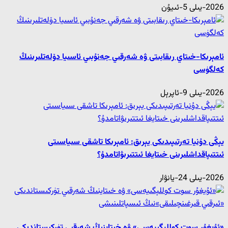
2026-يىلى 5-ئىيۇن
ئامېرىكا-خىتاي رىقابىتى ۋە شەرقىي جەنۇبىي ئاسىيا دۆلەتلىرىنىڭ
كەلگۈسى
2026-يىلى 9-ئاپرېل
يېڭى دۇنيا تەرتىپىدىكى يېرىق: ئامېرىكا تاشقى سىياسىتى
ئىتتىپاقداشلىرىنى خىتايغا ئىتتىرىۋاتامدۇ؟
2026-يىلى 24-يانۋار
«ئۇيغۇر سوت كوللېگىيەسى» ۋە خىتاينىڭ شەرقىي تۈركىستاندىكى