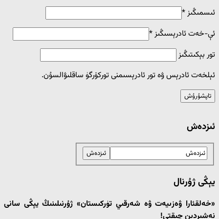
ئىسمىڭىز
*
ئې-خەت ئادرېسىڭىز
*
تور بېكىتىڭىز
ئېلخەت ئادرېس ۋە تور ئادرېسىمنى توركۆرگۈ ساقلىۋالسۇن.
ئىزدەش
يېڭى ژۇرنال
«خەلقئارا ۋەزىيەت ۋە شەرقىي تۈركىستان» ژۇرنىلىنىڭ يېڭى سانى
نەشىردىن چىقتى!