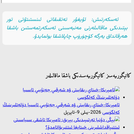
ئەسكەرتىش: ئۇيغۇر تەتقىقاتى ئىنستىتۇتى تور
بېتىدىكى ماقالىلەرنى مەنبەسىنى ئەسكەرتمەستىن باشقا
ھەرقانداق يەرگە كۆچۈرۈپ چاپلاشقا بولمايدۇ.
كاتېگورىيەسىز كاتېگورىيەسىدىكى باشقا ماقالىلەر
ئامېرىكا-خىتاي رىقابىتى ۋە شەرقىي جەنۇبىي ئاسىيا دۆلەتلىرىنىڭ
كەلگۈسى
2026-يىلى 9-ئاپرېل