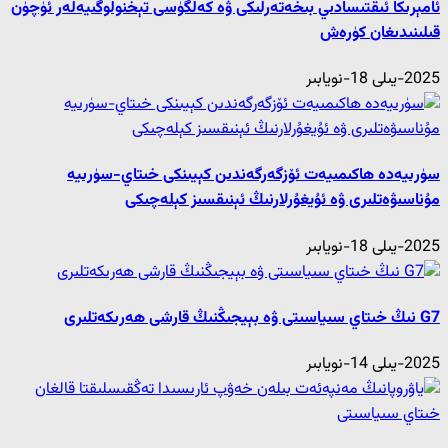
ئامېرىكا ئىقتىسادىي بىخەتەرلىكى ۋە كەلگۈسى تېخنولوگىيەلەر ئۈچۈن
قىلىنىدىغان كۈرەش
2025-يىلى 18-نويابىر
سۈرىيەدە ھاكىمىيەت ئۆزگەرگەندىن كېيىنكى خىتاي-سۈرىيە
مۇناسىۋەتلىرى ۋە ئۇيغۇرلارنىڭ ئېنىقسىز كېلەچىكى
2025-يىلى 18-نويابىر
G7 نىڭ خىتاي سىياسىتى ۋە بېيجىڭنىڭ قارشى ھەرىكەتلىرى
2025-يىلى 14-نويابىر