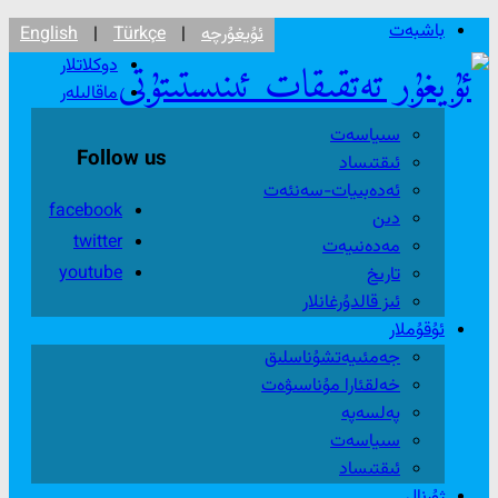
باشبەت
ئۇيغۇرچە
|
Türkçe
|
English
دوكلاتلار
ماقالىلەر
سىياسەت
Follow us
ئىقتىساد
ئەدەبىيات-سەنئەت
facebook
دىن
twitter
مەدەنىيەت
youtube
تارىخ
ئىز قالدۇرغانلار
ئۇقۇملار
جەمئىيەتشۇناسلىق
خەلقئارا مۇناسىۋەت
پەلسەپە
سىياسەت
ئىقتىساد
ژۇرنال