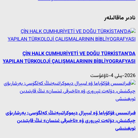
نادىر ماقالىلەر
ÇİN HALK CUMHURİYETİ VE DOĞU TÜRKİSTAN’DA
YAPILAN TÜRKOLOJİ ÇALIŞMALARININ BİBLİYOGRAFYASI
2026-يىلى 4-ئاۋغۇست
فىرانسىس فۇكۇياما ۋە لىبېرال دېموكراتىيەنىڭ كەلگۈسى: يەرشارىۋى
چېكىنىش، دۆلەت تېررورى ۋە «ئاخىرقى ئىنسان» نىڭ قايتىدىن
ئويغىنىشى