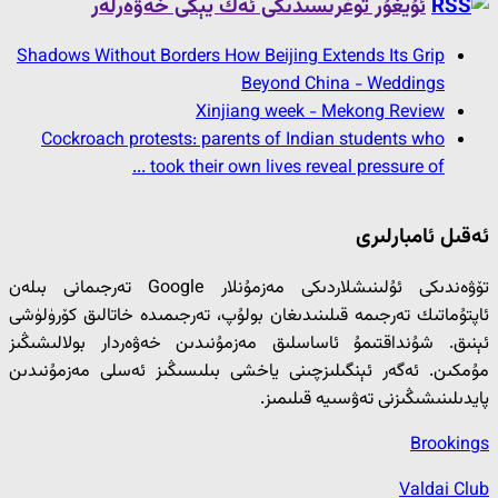
ئۇيغۇر توغرىسىدىكى ئەڭ يېڭى خەۋەرلەر
Shadows Without Borders How Beijing Extends Its Grip
Beyond China - Weddings
Xinjiang week - Mekong Review
Cockroach protests: parents of Indian students who
took their own lives reveal pressure of ...
ئەقىل ئامبارلىرى
تۆۋەندىكى ئۇلىنىشلاردىكى مەزمۇنلار Google تەرجىمانى بىلەن
ئاپتۇماتىك تەرجىمە قىلىنىدىغان بولۇپ، تەرجىمىدە خاتالىق كۆرۈلۈشى
ئېنىق. شۇنداقتىمۇ ئاساسلىق مەزمۇنىدىن خەۋەردار بولالىشىڭىز
مۇمكىن. ئەگەر ئېنگىلىزچىنى ياخشى بىلىسىڭىز ئەسلى مەزمۇنىدىن
پايدىلىنىشىڭىزنى تەۋسىيە قىلىمىز.
Brookings
Valdai Club