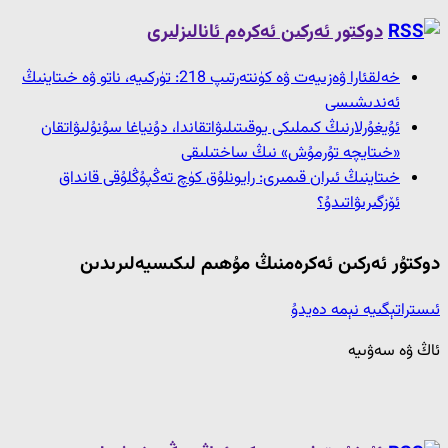
دوكتور ئەركىن ئەكرەم ئانالىزلىرى
خەلقئارا ۋەزىيەت ۋە كۈنتەرتىپ 218: تۈركىيە، ناتو ۋە خىتاينىڭ
ئەندىشىسى
ئۇيغۇرلارنىڭ كىملىكى يوقىتىلىۋاتقاندا، دۇنياغا سۇنۇلىۋاتقان
«خىتايچە تۇرمۇش» نىڭ ساختىلىقى
خىتاينىڭ ئىران قىمىرى: رايونلۇق كۈچ تەڭپۇڭلۇقى قانداق
ئۆزگىرىۋاتىدۇ؟
دوكتۇر ئەركىن ئەكرەمنىڭ مۇھىم لىكىسيەلىرىدىن
ئىستراتېگىيە نېمە دەيدۇ
ئاڭ ۋە سەۋىيە