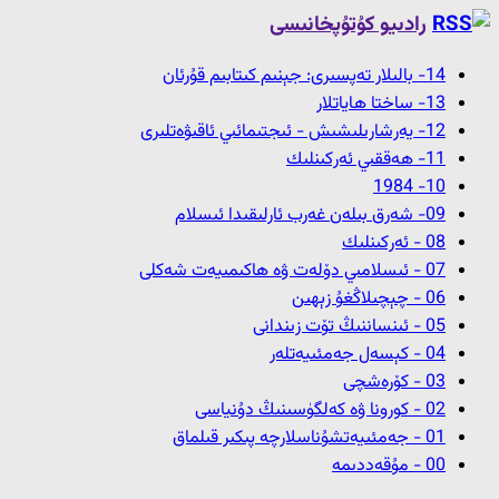
رادىيو كۇتۇپخانىسى
14- بالىلار تەپسىرى: جېنىم كىتابىم قۇرئان
13- ﺳﺎﺧﺘﺎ ﮪﺎﻳﺎﺗﻼﺭ
12- ﻳﻪﺭﺷﺎﺭﯨﻠﯩﺸﯩﺶ - ﺋﯩﺠﺘﯩﻤﺎﺋﯩﻲ ﺋﺎﻗﯩﯟﻩﺗﻠﯩﺮﻯ
11- ﮪﻪﻗﻘﯩﻲ ﺋﻪﺭﻛﯩﻨﻠﯩﻚ
10- 1984
09- شەرق بىلەن غەرب ئارلىقىدا ئىسلام
08 - ﺋﻪﺭﻛﯩﻨﻠﯩﻚ
07 - ئىسلامىي دۆلەت ۋە ھاكىمىيەت شەكلى
06 - چېچىلاڭغۇ زېھىن
05 - ئىنساننىڭ تۆت زىندانى
04 - كېسەل جەمئىيەتلەر
03 - كۆرەشچى
02 - كورونا ۋە كەلگۈسىنىڭ دۇنياسى
01 - جەمئىيەتشۇناسلارچە پىكىر قىلماق
00 - مۇقەددىمە