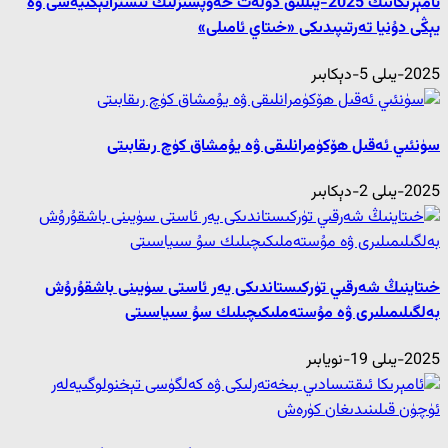
ئامېرىكانىڭ 2025-يىللىق دۆلەت خەۋپسىزلىك ئىستراتېگىيەسى ۋە
يېڭى دۇنيا تەرتىپىدىكى «خىتاي ئامىلى»
2025-يىلى 5-دېكابىر
سۈنئىي ئەقىل ھۆكۈمرانلىقى ۋە يۇمشاق كۈچ رىقابىتى
2025-يىلى 2-دېكابىر
خىتاينىڭ شەرقىي تۈركىستاندىكى يەر ئاستى سۈيىنى باشقۇرۇش
بەلگىلىمىلىرى ۋە مۇستەملىكىچىلىك سۇ سىياسىتى
2025-يىلى 19-نويابىر