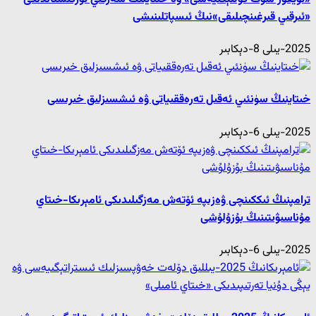
«ئىرقىي قىرغىنچىلىقى»نىڭ ئىسپاتلىنىشى
2025-يىلى 8-دېكابىر
خىتاينىڭ سۈنئىي ئەقىل تەرەققىياتى ۋە ئىشسىزلىق خىرىسى
2025-يىلى 6-دېكابىر
ترامپنىڭ ئىككىنچى ۋەزىپە ئۆتەش مەزگىلىدىكى ئامېرىكا-خىتاي
مۇناسىۋىتىنىڭ بۇزۇلۇشى
2025-يىلى 6-دېكابىر