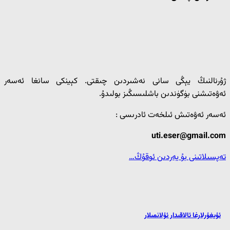
ژۇرنالنىڭ يېڭى سانى نەشىردىن چىقتى. كېينكى سانغا ئەسەر
ئەۋەتىشنى بۈگۈندىن باشلىسىڭىز بولىدۇ.
ئەسەر ئەۋەتىش ئىلخەت ئادرىسى :
uti.eser@gmail.com
تەپسىلاتىنى بۇ يەردىن ئوقۇڭ…
ئۇيغۇرلارغا ئالاقىدار ئۇلانمىلار